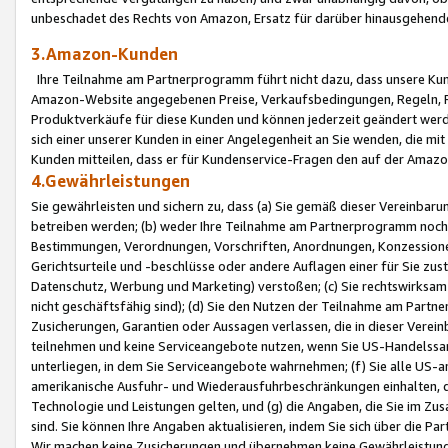
unbeschadet des Rechts von Amazon, Ersatz für darüber hinausgehen
3.Amazon-Kunden
Ihre Teilnahme am Partnerprogramm führt nicht dazu, dass unsere Kun
Amazon-Website angegebenen Preise, Verkaufsbedingungen, Regeln, Ri
Produktverkäufe für diese Kunden und können jederzeit geändert werde
sich einer unserer Kunden in einer Angelegenheit an Sie wenden, die 
Kunden mitteilen, dass er für Kundenservice-Fragen den auf der Ama
4.Gewährleistungen
Sie gewährleisten und sichern zu, dass (a) Sie gemäß dieser Vereinba
betreiben werden; (b) weder Ihre Teilnahme am Partnerprogramm noch d
Bestimmungen, Verordnungen, Vorschriften, Anordnungen, Konzessionen,
Gerichtsurteile und -beschlüsse oder andere Auflagen einer für Sie zu
Datenschutz, Werbung und Marketing) verstoßen; (c) Sie rechtswirksam 
nicht geschäftsfähig sind); (d) Sie den Nutzen der Teilnahme am Partne
Zusicherungen, Garantien oder Aussagen verlassen, die in dieser Verein
teilnehmen und keine Serviceangebote nutzen, wenn Sie US-Handelssa
unterliegen, in dem Sie Serviceangebote wahrnehmen; (f) Sie alle US
amerikanische Ausfuhr- und Wiederausfuhrbeschränkungen einhalten, 
Technologie und Leistungen gelten, und (g) die Angaben, die Sie im 
sind. Sie können Ihre Angaben aktualisieren, indem Sie sich über die 
Wir machen keine Zusicherungen und übernehmen keine Gewährleistun