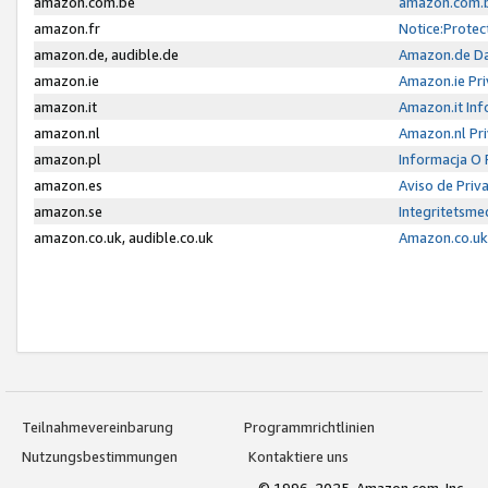
amazon.com.be
amazon.com.b
amazon.fr
Notice:Protec
amazon.de, audible.de
Amazon.de Da
amazon.ie
Amazon.ie Pri
amazon.it
Amazon.it Inf
amazon.nl
Amazon.nl Pri
amazon.pl
Informacja O
amazon.es
Aviso de Priv
amazon.se
Integritetsm
amazon.co.uk, audible.co.uk
Amazon.co.uk 
Teilnahmevereinbarung
Programmrichtlinien
Nutzungsbestimmungen
Kontaktiere uns