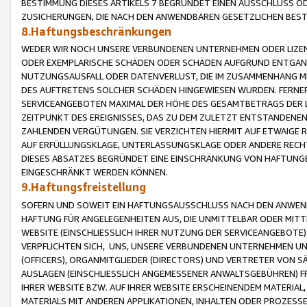
BESTIMMUNG DIESES ARTIKELS 7 BEGRÜNDET EINEN AUSSCHLUSS 
ZUSICHERUNGEN, DIE NACH DEN ANWENDBAREN GESETZLICHEN BE
8.Haftungsbeschränkungen
WEDER WIR NOCH UNSERE VERBUNDENEN UNTERNEHMEN ODER LIZEN
ODER EXEMPLARISCHE SCHÄDEN ODER SCHÄDEN AUFGRUND ENTGANG
NUTZUNGSAUSFALL ODER DATENVERLUST, DIE IM ZUSAMMENHANG MI
DES AUFTRETENS SOLCHER SCHÄDEN HINGEWIESEN WURDEN. FERN
SERVICEANGEBOTEN MAXIMAL DER HÖHE DES GESAMTBETRAGS DER 
ZEITPUNKT DES EREIGNISSES, DAS ZU DEM ZULETZT ENTSTANDENE
ZAHLENDEN VERGÜTUNGEN. SIE VERZICHTEN HIERMIT AUF ETWAIGE 
AUF ERFÜLLUNGSKLAGE, UNTERLASSUNGSKLAGE ODER ANDERE RECHT
DIESES ABSATZES BEGRÜNDET EINE EINSCHRÄNKUNG VON HAFTUNG
EINGESCHRÄNKT WERDEN KÖNNEN.
9.Haftungsfreistellung
SOFERN UND SOWEIT EIN HAFTUNGSAUSSCHLUSS NACH DEN ANWENDB
HAFTUNG FÜR ANGELEGENHEITEN AUS, DIE UNMITTELBAR ODER MITT
WEBSITE (EINSCHLIESSLICH IHRER NUTZUNG DER SERVICEANGEBOTE)
VERPFLICHTEN SICH, UNS, UNSERE VERBUNDENEN UNTERNEHMEN UN
(OFFICERS), ORGANMITGLIEDER (DIRECTORS) UND VERTRETER VON 
AUSLAGEN (EINSCHLIESSLICH ANGEMESSENER ANWALTSGEBÜHREN) FR
IHRER WEBSITE BZW. AUF IHRER WEBSITE ERSCHEINENDEM MATERIAL
MATERIALS MIT ANDEREN APPLIKATIONEN, INHALTEN ODER PROZESSE