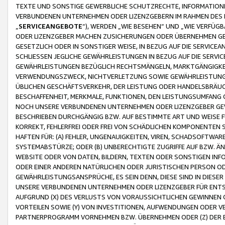
TEXTE UND SONSTIGE GEWERBLICHE SCHUTZRECHTE, INFORMATIONE
VERBUNDENEN UNTERNEHMEN ODER LIZENZGEBERN IM RAHMEN DES
„
SERVICEANGEBOTE
“), WERDEN „WIE BESEHEN“ UND „WIE VERFÜ
ODER LIZENZGEBER MACHEN ZUSICHERUNGEN ODER ÜBERNEHMEN GEW
GESETZLICH ODER IN SONSTIGER WEISE, IN BEZUG AUF DIE SERVI
SCHLIESSEN JEGLICHE GEWÄHRLEISTUNGEN IN BEZUG AUF DIE SERVI
GEWÄHRLEISTUNGEN BEZÜGLICH RECHTSMÄNGELN, MARKTGÄNGIGKEIT
VERWENDUNGSZWECK, NICHTVERLETZUNG SOWIE GEWÄHRLEISTUNGEN 
ÜBLICHEN GESCHÄFTSVERKEHR, DER LEISTUNG ODER HANDELSBRÄUCH
BESCHAFFENHEIT, MERKMALE, FUNKTIONEN, DEN LEISTUNGSUMFANG 
NOCH UNSERE VERBUNDENEN UNTERNEHMEN ODER LIZENZGEBER GEWÄ
BESCHRIEBEN DURCHGÄNGIG BZW. AUF BESTIMMTE ART UND WEISE
KORREKT, FEHLERFREI ODER FREI VON SCHÄDLICHEN KOMPONENTEN
HAFTEN FÜR: (A) FEHLER, UNGENAUIGKEITEN, VIREN, SCHADSOFTW
SYSTEMABSTÜRZE; ODER (B) UNBERECHTIGTE ZUGRIFFE AUF BZW. 
WEBSITE ODER VON DATEN, BILDERN, TEXTEN ODER SONSTIGEN INF
ODER EINER ANDEREN NATÜRLICHEN ODER JURISTISCHEN PERSON OD
GEWÄHRLEISTUNGSANSPRÜCHE, ES SEIN DENN, DIESE SIND IN DIES
UNSERE VERBUNDENEN UNTERNEHMEN ODER LIZENZGEBER FÜR EN
AUFGRUND (X) DES VERLUSTS VON VORAUSSICHTLICHEN GEWINNEN
VORTEILEN SOWIE (Y) VON INVESTITIONEN, AUFWENDUNGEN ODER VE
PARTNERPROGRAMM VORNEHMEN BZW. ÜBERNEHMEN ODER (Z) DER 