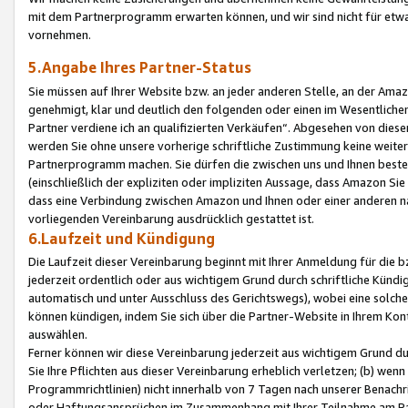
mit dem Partnerprogramm erwarten können, und wir sind nicht für etwa
vornehmen.
5.Angabe Ihres Partner-Status
Sie müssen auf Ihrer Website bzw. an jeder anderen Stelle, an der Am
genehmigt, klar und deutlich den folgenden oder einen im Wesentlichen
Partner verdiene ich an qualifizierten Verkäufen“. Abgesehen von die
werden Sie ohne unsere vorherige schriftliche Zustimmung keine weite
Partnerprogramm machen. Sie dürfen die zwischen uns und Ihnen best
(einschließlich der expliziten oder impliziten Aussage, dass Amazon Si
dass eine Verbindung zwischen Amazon und Ihnen oder einer anderen natü
vorliegenden Vereinbarung ausdrücklich gestattet ist.
6.Laufzeit und Kündigung
Die Laufzeit dieser Vereinbarung beginnt mit Ihrer Anmeldung für die 
jederzeit ordentlich oder aus wichtigem Grund durch schriftliche Kündi
automatisch und unter Ausschluss des Gerichtswegs), wobei eine solch
können kündigen, indem Sie sich über die Partner-Website in Ihrem Ko
auswählen.
Ferner können wir diese Vereinbarung jederzeit aus wichtigem Grund dur
Sie Ihre Pflichten aus dieser Vereinbarung erheblich verletzen; (b) wen
Programmrichtlinien) nicht innerhalb von 7 Tagen nach unserer Benachr
oder Haftungsansprüchen im Zusammenhang mit Ihrer Teilnahme am Pa