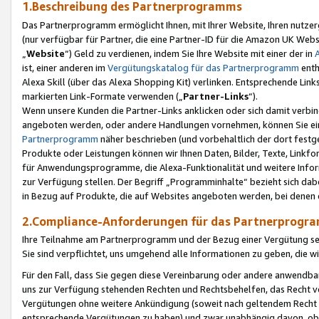
1.Beschreibung des Partnerprogramms
Das Partnerprogramm ermöglicht Ihnen, mit Ihrer Website, Ihren nutzer
(nur verfügbar für Partner, die eine Partner-ID für die Amazon UK We
„
Website
“) Geld zu verdienen, indem Sie Ihre Website mit einer der in
ist, einer anderen im
Vergütungskatalog für das Partnerprogramm
enth
Alexa Skill (über das Alexa Shopping Kit) verlinken. Entsprechende Lin
markierten Link-Formate verwenden („
Partner-Links
“).
Wenn unsere Kunden die Partner-Links anklicken oder sich damit verbi
angeboten werden, oder andere Handlungen vornehmen, können Sie eine
Partnerprogramm
näher beschrieben (und vorbehaltlich der dort festg
Produkte oder Leistungen können wir Ihnen Daten, Bilder, Texte, Linkfo
für Anwendungsprogramme, die Alexa-Funktionalität und weitere Inf
zur Verfügung stellen. Der Begriff „Programminhalte“ bezieht sich dabe
in Bezug auf Produkte, die auf Websites angeboten werden, bei denen 
2.Compliance-Anforderungen für das Partnerprog
Ihre Teilnahme am Partnerprogramm und der Bezug einer Vergütung setz
Sie sind verpflichtet, uns umgehend alle Informationen zu geben, die w
Für den Fall, dass Sie gegen diese Vereinbarung oder andere anwendba
uns zur Verfügung stehenden Rechten und Rechtsbehelfen, das Recht vo
Vergütungen ohne weitere Ankündigung (soweit nach geltendem Recht z
entsprechende Vergütungen zu haben) und zwar unabhängig davon, ob 