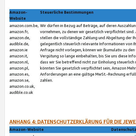
Amazon-
Steuerliche Bestimmungen
Website
amazon.com.be,
Wir dürfen in Bezug auf Beträge, auf deren Auszahlun
amazon.fr,
vornehmen, zu denen wir gesetzlich verpflichtet sind
amazon.de,
stellen die vollständige Zahlung und Abgeltung der 
audible.de,
gelegentlich steuerlich relevante Informationen von I
amazon.ie
Anfrage nicht vorlegen, können wir (kumulativ zu de
amazon.it,
Vergütung so lange einbehalten, bis Sie uns diese Inf
amazon.nl,
dass wir Sie betreffend nicht zur Einholung steuerlich 
amazon.pl,
könnten Sie gesetzlich verpflichtet sein, Amazon Meh
amazon.es,
Anforderungen an eine gültige MwSt.-Rechnung erfüllt
amazon.se,
zahlen.
amazon.co.uk,
audible.co.uk
ANHANG 4: DATENSCHUTZERKLÄRUNG FÜR DIE JEWE
Amazon-Website
Datenschutz