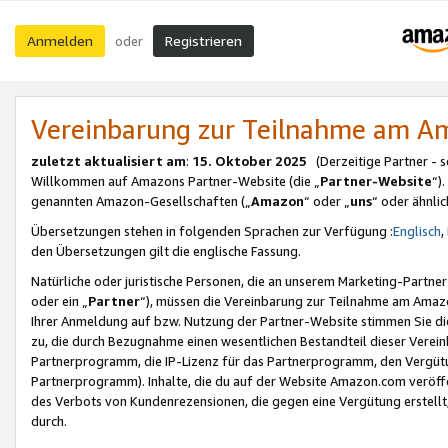
Anmelden
Registrieren
oder
Vereinbarung zur Teilnahme am 
zuletzt aktualisiert am
:
15. Oktober 2025
(Derzeitige Partner - 
Willkommen auf Amazons Partner-Website (die „
Partner-Website
“)
genannten Amazon-Gesellschaften („
Amazon
“ oder „
uns
“ oder ähnli
Übersetzungen stehen in folgenden Sprachen zur Verfügung :
Englisch
,
den Übersetzungen gilt die englische Fassung.
Natürliche oder juristische Personen, die an unserem Marketing-Partn
oder ein „
Partner
“), müssen die Vereinbarung zur Teilnahme am Ama
Ihrer Anmeldung auf bzw. Nutzung der Partner-Website stimmen Sie die
zu, die durch Bezugnahme einen wesentlichen Bestandteil dieser Verei
Partnerprogramm, die IP-Lizenz für das Partnerprogramm, den Vergütu
Partnerprogramm). Inhalte, die du auf der Website Amazon.com veröffe
des Verbots von Kundenrezensionen, die gegen eine Vergütung erstellt, 
durch.