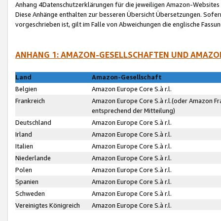
Anhang 4Datenschutzerklärungen für die jeweiligen Amazon-Websites
Diese Anhänge enthalten zur besseren Übersicht Übersetzungen. Sofe
vorgeschrieben ist, gilt im Falle von Abweichungen die englische Fass
ANHANG 1: AMAZON-GESELLSCHAFTEN UND AMAZO
Land
Amazon-Gesellschaft
Belgien
Amazon Europe Core S.à r.l.
Frankreich
Amazon Europe Core S.à r.l.(oder Amazon Fr
entsprechend der Mitteilung)
Deutschland
Amazon Europe Core S.à r.l.
Irland
Amazon Europe Core S.à r.l.
Italien
Amazon Europe Core S.à r.l.
Niederlande
Amazon Europe Core S.à r.l.
Polen
Amazon Europe Core S.à r.l.
Spanien
Amazon Europe Core S.à r.l.
Schweden
Amazon Europe Core S.à r.l.
Vereinigtes Königreich
Amazon Europe Core S.à r.l.