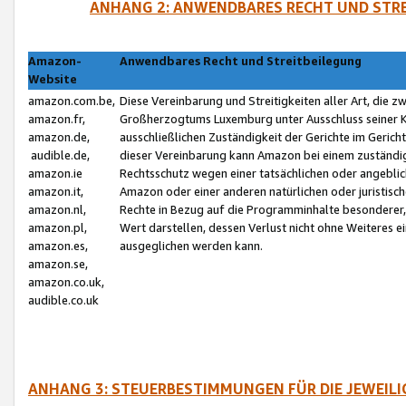
ANHANG 2: ANWENDBARES RECHT UND STRE
Amazon-
Anwendbares Recht und Streitbeilegung
Website
amazon.com.be,
Diese Vereinbarung und Streitigkeiten aller Art, die 
amazon.fr,
Großherzogtums Luxemburg unter Ausschluss seiner Kol
amazon.de,
ausschließlichen Zuständigkeit der Gerichte im Geri
audible.de,
dieser Vereinbarung kann Amazon bei einem zuständig
amazon.ie
Rechtsschutz wegen einer tatsächlichen oder angebli
amazon.it,
Amazon oder einer anderen natürlichen oder juristisc
amazon.nl,
Rechte in Bezug auf die Programminhalte besonderer,
amazon.pl,
Wert darstellen, dessen Verlust nicht ohne Weiteres e
amazon.es,
ausgeglichen werden kann.
amazon.se,
amazon.co.uk,
audible.co.uk
ANHANG 3: STEUERBESTIMMUNGEN FÜR DIE JEWEIL