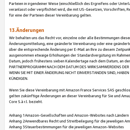
Parteien in irgendeiner Weise (einschließlich des Ergreifens oder Unt
veranlasst oder verpflichtet wird, die mit US-Gesetzen, Vorschriften,
für eine der Parteien dieser Vereinbarung gelten.
13.Änderungen
Wir behalten uns das Recht vor, einzelne oder alle Bestimmungen diese
Änderungsmitteilung, eine geänderte Vereinbarung oder eine geänderte 
über die entsprechende Änderung per E-Mail an Ihre zu diesem Zeitpun
ausgenommen etwaige Erhöhungen der Standardvergütung im Rahmen
Datum, jedoch frühestens sieben Kalendertage nach dem Datum, an de
PARTNERPROGRAMM NACH DEM DATUM DES WIRKSAMWERDENS DER Ä
WENN SIE MIT EINER ÄNDERUNG NICHT EINVERSTANDEN SIND, HABEN S
KÜNDIGEN.
Wenn Sie diese Vereinbarung mit Amazon France Services SAS geschlo
gelten zukünftige Änderungen an dieser Vereinbarung für Sie und Ama
Core S.à r.l. bezieht.
Anhang 1Amazon-Gesellschaften und Amazon-Websites nach Ländern
Anhang 2Anwendbares Recht und Streitbeilegung für die jeweiligen 
Anhang 3Steuerbestimmungen für die jeweiligen Amazon-Websites