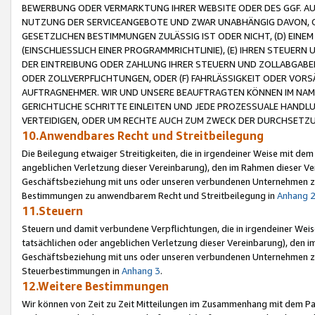
BEWERBUNG ODER VERMARKTUNG IHRER WEBSITE ODER DES GGF. AUF 
NUTZUNG DER SERVICEANGEBOTE UND ZWAR UNABHÄNGIG DAVON, O
GESETZLICHEN BESTIMMUNGEN ZULÄSSIG IST ODER NICHT, (D) EINE
(EINSCHLIESSLICH EINER PROGRAMMRICHTLINIE), (E) IHREN STEUER
DER EINTREIBUNG ODER ZAHLUNG IHRER STEUERN UND ZOLLABGAB
ODER ZOLLVERPFLICHTUNGEN, ODER (F) FAHRLÄSSIGKEIT ODER VORS
AUFTRAGNEHMER. WIR UND UNSERE BEAUFTRAGTEN KÖNNEN IM NAME
GERICHTLICHE SCHRITTE EINLEITEN UND JEDE PROZESSUALE HAND
VERTEIDIGEN, ODER UM RECHTE AUCH ZUM ZWECK DER DURCHSETZU
10.Anwendbares Recht und Streitbeilegung
Die Beilegung etwaiger Streitigkeiten, die in irgendeiner Weise mit de
angeblichen Verletzung dieser Vereinbarung), den im Rahmen dieser Ve
Geschäftsbeziehung mit uns oder unseren verbundenen Unternehmen zu
Bestimmungen zu anwendbarem Recht und Streitbeilegung in
Anhang 
11.Steuern
Steuern und damit verbundene Verpflichtungen, die in irgendeiner Wei
tatsächlichen oder angeblichen Verletzung dieser Vereinbarung), den 
Geschäftsbeziehung mit uns oder unseren verbundenen Unternehmen z
Steuerbestimmungen in
Anhang 3
.
12.Weitere Bestimmungen
Wir können von Zeit zu Zeit Mitteilungen im Zusammenhang mit dem Par