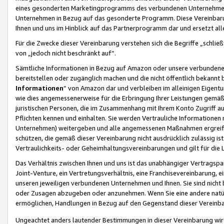
eines gesonderten Marketingprogramms des verbundenen Unternehmens
Unternehmen in Bezug auf das gesonderte Programm. Diese Vereinbarung
Ihnen und uns im Hinblick auf das Partnerprogramm dar und ersetzt al
Für die Zwecke dieser Vereinbarung verstehen sich die Begriffe „schließ
von „jedoch nicht beschränkt auf“.
Sämtliche Informationen in Bezug auf Amazon oder unsere verbunde
bereitstellen oder zugänglich machen und die nicht öffentlich bekannt bz
Informationen
“ von Amazon dar und verbleiben im alleinigen Eigent
wie dies angemessenerweise für die Erbringung Ihrer Leistungen gemäß d
juristischen Personen, die im Zusammenhang mit Ihrem Konto Zugriff au
Pflichten kennen und einhalten. Sie werden Vertrauliche Informationen 
Unternehmen) weitergeben und alle angemessenen Maßnahmen ergreifen
schützen, die gemäß dieser Vereinbarung nicht ausdrücklich zulässig is
Vertraulichkeits- oder Geheimhaltungsvereinbarungen und gilt für die
Das Verhältnis zwischen Ihnen und uns ist das unabhängiger Vertragspa
Joint-Venture, ein Vertretungsverhältnis, eine Franchisevereinbarung, 
unseren jeweiligen verbundenen Unternehmen und Ihnen. Sie sind ni
oder Zusagen abzugeben oder anzunehmen. Wenn Sie eine andere natürli
ermöglichen, Handlungen in Bezug auf den Gegenstand dieser Vereinbar
Ungeachtet anders lautender Bestimmungen in dieser Vereinbarung wird