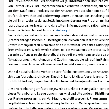
und SMS-Nachrichten. Ferner dürfen wir (a) Informationen über Ihre We
von Partner-Links und Programminhalten erhalten überwachen, aufzei
vor dem Kauf eines Produkts auf der Amazon-Website über einen auf Ih
prüfen, überwachen und anderweitig untersuchen, um die Einhaltung dies
die auf Ihrer Website dargestellte Implementierung von Programminhalt
reproduzieren, verbreiten und darstellen. Informationen darüber, wie w
Amazon-Datenschutzerklärung in
Anhang 4
.
Sie bestätigen und sind damit einverstanden, dass (a) wir und unsere 
(Traffic) anregen können, zu Bedingungen, die von den in dieser Vere
Unternehmen jederzeit (unmittelbar oder mittelbar) Websites oder Appl
Ihrer Website im Wettbewerb stehen, (c) ein Versäumnis unsererseits, I
Verzicht auf unser Recht darstellt, die betroffene oder eine andere B
Aktualisierungen, Handlungen und Zustimmungen, die wir ggf. im Rahme
vorgenommen bzw. erteilt werden und nur wirksam sind, wenn sie schri
Ohne die ausdrückliche vorherige schriftliche Zustimmung von Amazon
abtreten. Vorbehaltlich dieser Einschränkung ist diese Vereinbarung f
rechtlich bindend, gegenüber den Parteien und ihren jeweiligen Rech
Diese Vereinbarung umfasst die jeweils aktuellste Fassung aller Richtli
dieser Vereinbarung Bezug genommen wird und alle anderen Richtlinie
des Partnerprogramms zur Verfügung gestellt werden („
Programmric
verpflichten sich zu deren Einhaltung. Im Falle von Widersprüchen zwi
maßgeblich. Im Falle von Widersprüchen zwischen dieser Vereinbarun