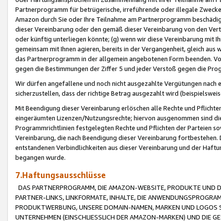
Partnerprogramm für betrügerische, irreführende oder illegale Zwecke
Amazon durch Sie oder Ihre Teilnahme am Partnerprogramm beschädig
dieser Vereinbarung oder den gemäß dieser Vereinbarung von den Vertr
oder künftig unterliegen könnte; (g) wenn wir diese Vereinbarung mit I
gemeinsam mit Ihnen agieren, bereits in der Vergangenheit, gleich aus
das Partnerprogramm in der allgemein angebotenen Form beenden. Vors
gegen die Bestimmungen der Ziffer 5 und jeder Verstoß gegen die Prog
Wir dürfen angefallene und noch nicht ausgezahlte Vergütungen nach 
sicherzustellen, dass der richtige Betrag ausgezahlt wird (beispielsw
Mit Beendigung dieser Vereinbarung erlöschen alle Rechte und Pflichte
eingeräumten Lizenzen/Nutzungsrechte; hiervon ausgenommen sind die in 
Programmrichtlinien festgelegten Rechte und Pflichten der Parteien sow
Vereinbarung, die nach Beendigung dieser Vereinbarung fortbestehen. D
entstandenen Verbindlichkeiten aus dieser Vereinbarung und der Haft
begangen wurde.
7.Haftungsausschlüsse
DAS PARTNERPROGRAMM, DIE AMAZON-WEBSITE, PRODUKTE UND DI
PARTNER-LINKS, LINKFORMATE, INHALTE, DIE ANWENDUNGSPROGR
PRODUKTWERBUNG, UNSERE DOMAIN-NAMEN, MARKEN UND LOGOS S
UNTERNEHMEN (EINSCHLIESSLICH DER AMAZON-MARKEN) UND DIE GE