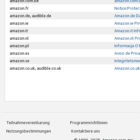
amazon.com.be
amazon.com.b
amazon.fr
Notice:Protec
amazon.de, audible.de
Amazon.de Da
amazon.ie
Amazon.ie Pri
amazon.it
Amazon.it Inf
amazon.nl
Amazon.nl Pri
amazon.pl
Informacja O
amazon.es
Aviso de Priv
amazon.se
Integritetsm
amazon.co.uk, audible.co.uk
Amazon.co.uk 
Teilnahmevereinbarung
Programmrichtlinien
Nutzungsbestimmungen
Kontaktiere uns