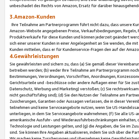
unbeschadet des Rechts von Amazon, Ersatz für darüber hinausgehen
3.Amazon-Kunden
Ihre Teilnahme am Partnerprogramm führt nicht dazu, dass unsere Kun
Amazon-Website angegebenen Preise, Verkaufsbedingungen, Regeln, Ri
Produktverkäufe für diese Kunden und können jederzeit geändert werde
sich einer unserer Kunden in einer Angelegenheit an Sie wenden, die 
Kunden mitteilen, dass er für Kundenservice-Fragen den auf der Ama
4.Gewährleistungen
Sie gewährleisten und sichern zu, dass (a) Sie gemäß dieser Vereinba
betreiben werden; (b) weder Ihre Teilnahme am Partnerprogramm noch d
Bestimmungen, Verordnungen, Vorschriften, Anordnungen, Konzessionen,
Gerichtsurteile und -beschlüsse oder andere Auflagen einer für Sie zu
Datenschutz, Werbung und Marketing) verstoßen; (c) Sie rechtswirksam 
nicht geschäftsfähig sind); (d) Sie den Nutzen der Teilnahme am Partne
Zusicherungen, Garantien oder Aussagen verlassen, die in dieser Verein
teilnehmen und keine Serviceangebote nutzen, wenn Sie US-Handelssa
unterliegen, in dem Sie Serviceangebote wahrnehmen; (f) Sie alle US
amerikanische Ausfuhr- und Wiederausfuhrbeschränkungen einhalten, 
Technologie und Leistungen gelten, und (g) die Angaben, die Sie im 
sind. Sie können Ihre Angaben aktualisieren, indem Sie sich über die 
Wir machen keine Zusicherungen und übernehmen keine Gewährleistun