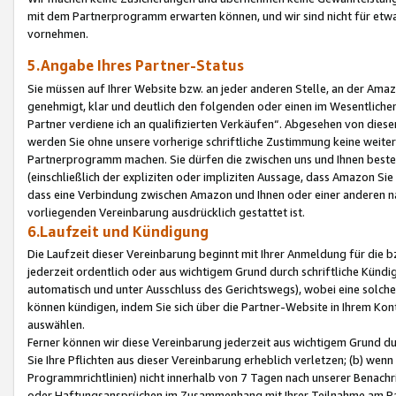
mit dem Partnerprogramm erwarten können, und wir sind nicht für etwa
vornehmen.
5.Angabe Ihres Partner-Status
Sie müssen auf Ihrer Website bzw. an jeder anderen Stelle, an der Am
genehmigt, klar und deutlich den folgenden oder einen im Wesentlichen
Partner verdiene ich an qualifizierten Verkäufen“. Abgesehen von die
werden Sie ohne unsere vorherige schriftliche Zustimmung keine weite
Partnerprogramm machen. Sie dürfen die zwischen uns und Ihnen best
(einschließlich der expliziten oder impliziten Aussage, dass Amazon Si
dass eine Verbindung zwischen Amazon und Ihnen oder einer anderen natü
vorliegenden Vereinbarung ausdrücklich gestattet ist.
6.Laufzeit und Kündigung
Die Laufzeit dieser Vereinbarung beginnt mit Ihrer Anmeldung für die 
jederzeit ordentlich oder aus wichtigem Grund durch schriftliche Kündi
automatisch und unter Ausschluss des Gerichtswegs), wobei eine solch
können kündigen, indem Sie sich über die Partner-Website in Ihrem Ko
auswählen.
Ferner können wir diese Vereinbarung jederzeit aus wichtigem Grund dur
Sie Ihre Pflichten aus dieser Vereinbarung erheblich verletzen; (b) wen
Programmrichtlinien) nicht innerhalb von 7 Tagen nach unserer Benachr
oder Haftungsansprüchen im Zusammenhang mit Ihrer Teilnahme am Pa