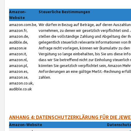
Amazon-
Steuerliche Bestimmungen
Website
amazon.com.be,
Wir dürfen in Bezug auf Beträge, auf deren Auszahlun
amazon.fr,
vornehmen, zu denen wir gesetzlich verpflichtet sind
amazon.de,
stellen die vollständige Zahlung und Abgeltung der 
audible.de,
gelegentlich steuerlich relevante Informationen von I
amazon.ie
Anfrage nicht vorlegen, können wir (kumulativ zu de
amazon.it,
Vergütung so lange einbehalten, bis Sie uns diese Inf
amazon.nl,
dass wir Sie betreffend nicht zur Einholung steuerlich 
amazon.pl,
könnten Sie gesetzlich verpflichtet sein, Amazon Meh
amazon.es,
Anforderungen an eine gültige MwSt.-Rechnung erfüllt
amazon.se,
zahlen.
amazon.co.uk,
audible.co.uk
ANHANG 4: DATENSCHUTZERKLÄRUNG FÜR DIE JEWE
Amazon-Website
Datenschutz