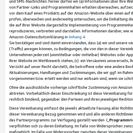
und SMS-Nachrichten. Ferner dürfen wir (a) Informationen über Ihre We
von Partner-Links und Programminhalten erhalten überwachen, aufzei
vor dem Kauf eines Produkts auf der Amazon-Website über einen auf Ih
prüfen, überwachen und anderweitig untersuchen, um die Einhaltung dies
die auf Ihrer Website dargestellte Implementierung von Programminhalt
reproduzieren, verbreiten und darstellen. Informationen darüber, wie w
Amazon-Datenschutzerklärung in
Anhang 4
.
Sie bestätigen und sind damit einverstanden, dass (a) wir und unsere 
(Traffic) anregen können, zu Bedingungen, die von den in dieser Vere
Unternehmen jederzeit (unmittelbar oder mittelbar) Websites oder Appl
Ihrer Website im Wettbewerb stehen, (c) ein Versäumnis unsererseits, I
Verzicht auf unser Recht darstellt, die betroffene oder eine andere B
Aktualisierungen, Handlungen und Zustimmungen, die wir ggf. im Rahme
vorgenommen bzw. erteilt werden und nur wirksam sind, wenn sie schri
Ohne die ausdrückliche vorherige schriftliche Zustimmung von Amazon
abtreten. Vorbehaltlich dieser Einschränkung ist diese Vereinbarung f
rechtlich bindend, gegenüber den Parteien und ihren jeweiligen Rech
Diese Vereinbarung umfasst die jeweils aktuellste Fassung aller Richtli
dieser Vereinbarung Bezug genommen wird und alle anderen Richtlinie
des Partnerprogramms zur Verfügung gestellt werden („
Programmric
verpflichten sich zu deren Einhaltung. Im Falle von Widersprüchen zwi
maßgeblich. Im Falle von Widersprüchen zwischen dieser Vereinbarun