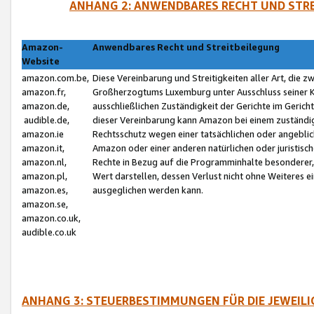
ANHANG 2: ANWENDBARES RECHT UND STRE
Amazon-
Anwendbares Recht und Streitbeilegung
Website
amazon.com.be,
Diese Vereinbarung und Streitigkeiten aller Art, die 
amazon.fr,
Großherzogtums Luxemburg unter Ausschluss seiner Kol
amazon.de,
ausschließlichen Zuständigkeit der Gerichte im Geri
audible.de,
dieser Vereinbarung kann Amazon bei einem zuständig
amazon.ie
Rechtsschutz wegen einer tatsächlichen oder angebli
amazon.it,
Amazon oder einer anderen natürlichen oder juristisc
amazon.nl,
Rechte in Bezug auf die Programminhalte besonderer,
amazon.pl,
Wert darstellen, dessen Verlust nicht ohne Weiteres e
amazon.es,
ausgeglichen werden kann.
amazon.se,
amazon.co.uk,
audible.co.uk
ANHANG 3: STEUERBESTIMMUNGEN FÜR DIE JEWEIL