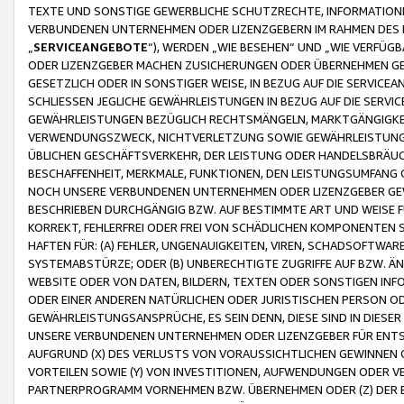
TEXTE UND SONSTIGE GEWERBLICHE SCHUTZRECHTE, INFORMATIONE
VERBUNDENEN UNTERNEHMEN ODER LIZENZGEBERN IM RAHMEN DES
„
SERVICEANGEBOTE
“), WERDEN „WIE BESEHEN“ UND „WIE VERFÜ
ODER LIZENZGEBER MACHEN ZUSICHERUNGEN ODER ÜBERNEHMEN GEW
GESETZLICH ODER IN SONSTIGER WEISE, IN BEZUG AUF DIE SERVI
SCHLIESSEN JEGLICHE GEWÄHRLEISTUNGEN IN BEZUG AUF DIE SERVI
GEWÄHRLEISTUNGEN BEZÜGLICH RECHTSMÄNGELN, MARKTGÄNGIGKEIT
VERWENDUNGSZWECK, NICHTVERLETZUNG SOWIE GEWÄHRLEISTUNGEN 
ÜBLICHEN GESCHÄFTSVERKEHR, DER LEISTUNG ODER HANDELSBRÄUCH
BESCHAFFENHEIT, MERKMALE, FUNKTIONEN, DEN LEISTUNGSUMFANG 
NOCH UNSERE VERBUNDENEN UNTERNEHMEN ODER LIZENZGEBER GEWÄ
BESCHRIEBEN DURCHGÄNGIG BZW. AUF BESTIMMTE ART UND WEISE
KORREKT, FEHLERFREI ODER FREI VON SCHÄDLICHEN KOMPONENTEN
HAFTEN FÜR: (A) FEHLER, UNGENAUIGKEITEN, VIREN, SCHADSOFTW
SYSTEMABSTÜRZE; ODER (B) UNBERECHTIGTE ZUGRIFFE AUF BZW. 
WEBSITE ODER VON DATEN, BILDERN, TEXTEN ODER SONSTIGEN INF
ODER EINER ANDEREN NATÜRLICHEN ODER JURISTISCHEN PERSON OD
GEWÄHRLEISTUNGSANSPRÜCHE, ES SEIN DENN, DIESE SIND IN DIES
UNSERE VERBUNDENEN UNTERNEHMEN ODER LIZENZGEBER FÜR EN
AUFGRUND (X) DES VERLUSTS VON VORAUSSICHTLICHEN GEWINNEN
VORTEILEN SOWIE (Y) VON INVESTITIONEN, AUFWENDUNGEN ODER VE
PARTNERPROGRAMM VORNEHMEN BZW. ÜBERNEHMEN ODER (Z) DER 