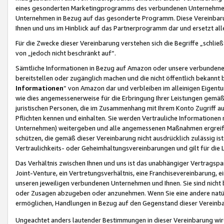
eines gesonderten Marketingprogramms des verbundenen Unternehmens
Unternehmen in Bezug auf das gesonderte Programm. Diese Vereinbarung
Ihnen und uns im Hinblick auf das Partnerprogramm dar und ersetzt al
Für die Zwecke dieser Vereinbarung verstehen sich die Begriffe „schließ
von „jedoch nicht beschränkt auf“.
Sämtliche Informationen in Bezug auf Amazon oder unsere verbunde
bereitstellen oder zugänglich machen und die nicht öffentlich bekannt bz
Informationen
“ von Amazon dar und verbleiben im alleinigen Eigent
wie dies angemessenerweise für die Erbringung Ihrer Leistungen gemäß d
juristischen Personen, die im Zusammenhang mit Ihrem Konto Zugriff au
Pflichten kennen und einhalten. Sie werden Vertrauliche Informationen 
Unternehmen) weitergeben und alle angemessenen Maßnahmen ergreifen
schützen, die gemäß dieser Vereinbarung nicht ausdrücklich zulässig is
Vertraulichkeits- oder Geheimhaltungsvereinbarungen und gilt für die
Das Verhältnis zwischen Ihnen und uns ist das unabhängiger Vertragspa
Joint-Venture, ein Vertretungsverhältnis, eine Franchisevereinbarung, 
unseren jeweiligen verbundenen Unternehmen und Ihnen. Sie sind ni
oder Zusagen abzugeben oder anzunehmen. Wenn Sie eine andere natürli
ermöglichen, Handlungen in Bezug auf den Gegenstand dieser Vereinbar
Ungeachtet anders lautender Bestimmungen in dieser Vereinbarung wird