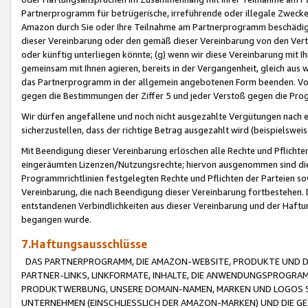
Partnerprogramm für betrügerische, irreführende oder illegale Zwecke
Amazon durch Sie oder Ihre Teilnahme am Partnerprogramm beschädig
dieser Vereinbarung oder den gemäß dieser Vereinbarung von den Vertr
oder künftig unterliegen könnte; (g) wenn wir diese Vereinbarung mit I
gemeinsam mit Ihnen agieren, bereits in der Vergangenheit, gleich aus
das Partnerprogramm in der allgemein angebotenen Form beenden. Vors
gegen die Bestimmungen der Ziffer 5 und jeder Verstoß gegen die Prog
Wir dürfen angefallene und noch nicht ausgezahlte Vergütungen nach 
sicherzustellen, dass der richtige Betrag ausgezahlt wird (beispielsw
Mit Beendigung dieser Vereinbarung erlöschen alle Rechte und Pflichte
eingeräumten Lizenzen/Nutzungsrechte; hiervon ausgenommen sind die in 
Programmrichtlinien festgelegten Rechte und Pflichten der Parteien sow
Vereinbarung, die nach Beendigung dieser Vereinbarung fortbestehen. D
entstandenen Verbindlichkeiten aus dieser Vereinbarung und der Haft
begangen wurde.
7.Haftungsausschlüsse
DAS PARTNERPROGRAMM, DIE AMAZON-WEBSITE, PRODUKTE UND DI
PARTNER-LINKS, LINKFORMATE, INHALTE, DIE ANWENDUNGSPROGR
PRODUKTWERBUNG, UNSERE DOMAIN-NAMEN, MARKEN UND LOGOS S
UNTERNEHMEN (EINSCHLIESSLICH DER AMAZON-MARKEN) UND DIE GE