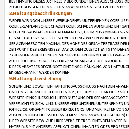
BESTIMMUNG DIESES ARTIKELS 7 BEGRÜNDET EINEN AUSSCHLUSS 
ZUSICHERUNGEN, DIE NACH DEN ANWENDBAREN GESETZLICHEN BE
8.Haftungsbeschränkungen
WEDER WIR NOCH UNSERE VERBUNDENEN UNTERNEHMEN ODER LIZEN
ODER EXEMPLARISCHE SCHÄDEN ODER SCHÄDEN AUFGRUND ENTGANG
NUTZUNGSAUSFALL ODER DATENVERLUST, DIE IM ZUSAMMENHANG MI
DES AUFTRETENS SOLCHER SCHÄDEN HINGEWIESEN WURDEN. FERN
SERVICEANGEBOTEN MAXIMAL DER HÖHE DES GESAMTBETRAGS DER 
ZEITPUNKT DES EREIGNISSES, DAS ZU DEM ZULETZT ENTSTANDENE
ZAHLENDEN VERGÜTUNGEN. SIE VERZICHTEN HIERMIT AUF ETWAIGE 
AUF ERFÜLLUNGSKLAGE, UNTERLASSUNGSKLAGE ODER ANDERE RECHT
DIESES ABSATZES BEGRÜNDET EINE EINSCHRÄNKUNG VON HAFTUNG
EINGESCHRÄNKT WERDEN KÖNNEN.
9.Haftungsfreistellung
SOFERN UND SOWEIT EIN HAFTUNGSAUSSCHLUSS NACH DEN ANWENDB
HAFTUNG FÜR ANGELEGENHEITEN AUS, DIE UNMITTELBAR ODER MITT
WEBSITE (EINSCHLIESSLICH IHRER NUTZUNG DER SERVICEANGEBOTE)
VERPFLICHTEN SICH, UNS, UNSERE VERBUNDENEN UNTERNEHMEN UN
(OFFICERS), ORGANMITGLIEDER (DIRECTORS) UND VERTRETER VON 
AUSLAGEN (EINSCHLIESSLICH ANGEMESSENER ANWALTSGEBÜHREN) FR
IHRER WEBSITE BZW. AUF IHRER WEBSITE ERSCHEINENDEM MATERIAL
MATERIALS MIT ANDEREN APPLIKATIONEN, INHALTEN ODER PROZESSE