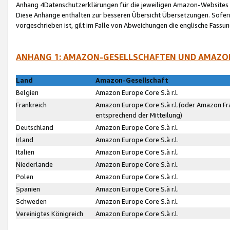
Anhang 4Datenschutzerklärungen für die jeweiligen Amazon-Websites
Diese Anhänge enthalten zur besseren Übersicht Übersetzungen. Sofe
vorgeschrieben ist, gilt im Falle von Abweichungen die englische Fass
ANHANG 1: AMAZON-GESELLSCHAFTEN UND AMAZO
Land
Amazon-Gesellschaft
Belgien
Amazon Europe Core S.à r.l.
Frankreich
Amazon Europe Core S.à r.l.(oder Amazon Fr
entsprechend der Mitteilung)
Deutschland
Amazon Europe Core S.à r.l.
Irland
Amazon Europe Core S.à r.l.
Italien
Amazon Europe Core S.à r.l.
Niederlande
Amazon Europe Core S.à r.l.
Polen
Amazon Europe Core S.à r.l.
Spanien
Amazon Europe Core S.à r.l.
Schweden
Amazon Europe Core S.à r.l.
Vereinigtes Königreich
Amazon Europe Core S.à r.l.