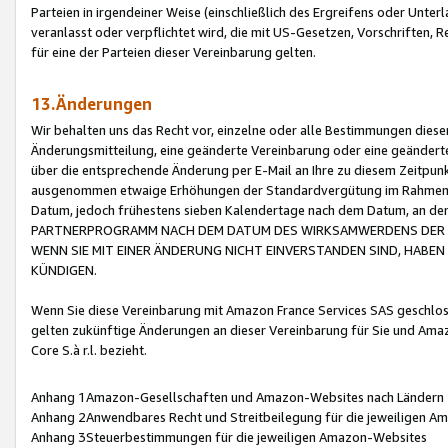
Parteien in irgendeiner Weise (einschließlich des Ergreifens oder Unt
veranlasst oder verpflichtet wird, die mit US-Gesetzen, Vorschriften,
für eine der Parteien dieser Vereinbarung gelten.
13.Änderungen
Wir behalten uns das Recht vor, einzelne oder alle Bestimmungen diese
Änderungsmitteilung, eine geänderte Vereinbarung oder eine geänderte 
über die entsprechende Änderung per E-Mail an Ihre zu diesem Zeitpun
ausgenommen etwaige Erhöhungen der Standardvergütung im Rahmen
Datum, jedoch frühestens sieben Kalendertage nach dem Datum, an de
PARTNERPROGRAMM NACH DEM DATUM DES WIRKSAMWERDENS DER Ä
WENN SIE MIT EINER ÄNDERUNG NICHT EINVERSTANDEN SIND, HABEN S
KÜNDIGEN.
Wenn Sie diese Vereinbarung mit Amazon France Services SAS geschlo
gelten zukünftige Änderungen an dieser Vereinbarung für Sie und Ama
Core S.à r.l. bezieht.
Anhang 1Amazon-Gesellschaften und Amazon-Websites nach Ländern
Anhang 2Anwendbares Recht und Streitbeilegung für die jeweiligen 
Anhang 3Steuerbestimmungen für die jeweiligen Amazon-Websites