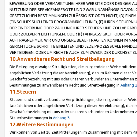
BEWERBUNG ODER VERMARKTUNG IHRER WEBSITE ODER DES GGF. AUF 
NUTZUNG DER SERVICEANGEBOTE UND ZWAR UNABHÄNGIG DAVON, O
GESETZLICHEN BESTIMMUNGEN ZULÄSSIG IST ODER NICHT, (D) EINE
(EINSCHLIESSLICH EINER PROGRAMMRICHTLINIE), (E) IHREN STEUER
DER EINTREIBUNG ODER ZAHLUNG IHRER STEUERN UND ZOLLABGAB
ODER ZOLLVERPFLICHTUNGEN, ODER (F) FAHRLÄSSIGKEIT ODER VORS
AUFTRAGNEHMER. WIR UND UNSERE BEAUFTRAGTEN KÖNNEN IM NAME
GERICHTLICHE SCHRITTE EINLEITEN UND JEDE PROZESSUALE HAND
VERTEIDIGEN, ODER UM RECHTE AUCH ZUM ZWECK DER DURCHSETZU
10.Anwendbares Recht und Streitbeilegung
Die Beilegung etwaiger Streitigkeiten, die in irgendeiner Weise mit de
angeblichen Verletzung dieser Vereinbarung), den im Rahmen dieser Ve
Geschäftsbeziehung mit uns oder unseren verbundenen Unternehmen zu
Bestimmungen zu anwendbarem Recht und Streitbeilegung in
Anhang 
11.Steuern
Steuern und damit verbundene Verpflichtungen, die in irgendeiner Wei
tatsächlichen oder angeblichen Verletzung dieser Vereinbarung), den 
Geschäftsbeziehung mit uns oder unseren verbundenen Unternehmen z
Steuerbestimmungen in
Anhang 3
.
12.Weitere Bestimmungen
Wir können von Zeit zu Zeit Mitteilungen im Zusammenhang mit dem Par