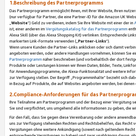
1.Beschreibung des Partnerprogramms
Das Partnerprogramm ermöglicht Ihnen, mit Ihrer Website, Ihren nutzer
(nur verfügbar für Partner, die eine Partner-ID für die Amazon UK We
„
Website
“) Geld zu verdienen, indem Sie Ihre Website mit einer der in
ist, einer anderen im
Vergütungskatalog für das Partnerprogramm
enth
Alexa Skill (über das Alexa Shopping Kit) verlinken. Entsprechende Lin
markierten Link-Formate verwenden („
Partner-Links
“).
Wenn unsere Kunden die Partner-Links anklicken oder sich damit verbi
angeboten werden, oder andere Handlungen vornehmen, können Sie eine
Partnerprogramm
näher beschrieben (und vorbehaltlich der dort festg
Produkte oder Leistungen können wir Ihnen Daten, Bilder, Texte, Linkfo
für Anwendungsprogramme, die Alexa-Funktionalität und weitere Inf
zur Verfügung stellen. Der Begriff „Programminhalte“ bezieht sich dabe
in Bezug auf Produkte, die auf Websites angeboten werden, bei denen 
2.Compliance-Anforderungen für das Partnerprog
Ihre Teilnahme am Partnerprogramm und der Bezug einer Vergütung setz
Sie sind verpflichtet, uns umgehend alle Informationen zu geben, die w
Für den Fall, dass Sie gegen diese Vereinbarung oder andere anwendba
uns zur Verfügung stehenden Rechten und Rechtsbehelfen, das Recht vo
Vergütungen ohne weitere Ankündigung (soweit nach geltendem Recht z
entsprechende Vergütungen zu haben) und zwar unabhängig davon, ob 