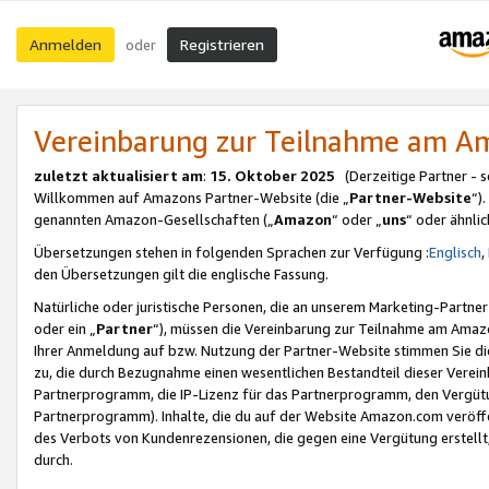
Anmelden
Registrieren
oder
Vereinbarung zur Teilnahme am 
zuletzt aktualisiert am
:
15. Oktober 2025
(Derzeitige Partner - 
Willkommen auf Amazons Partner-Website (die „
Partner-Website
“)
genannten Amazon-Gesellschaften („
Amazon
“ oder „
uns
“ oder ähnli
Übersetzungen stehen in folgenden Sprachen zur Verfügung :
Englisch
,
den Übersetzungen gilt die englische Fassung.
Natürliche oder juristische Personen, die an unserem Marketing-Partn
oder ein „
Partner
“), müssen die Vereinbarung zur Teilnahme am Ama
Ihrer Anmeldung auf bzw. Nutzung der Partner-Website stimmen Sie die
zu, die durch Bezugnahme einen wesentlichen Bestandteil dieser Verei
Partnerprogramm, die IP-Lizenz für das Partnerprogramm, den Vergütu
Partnerprogramm). Inhalte, die du auf der Website Amazon.com veröffe
des Verbots von Kundenrezensionen, die gegen eine Vergütung erstellt, 
durch.