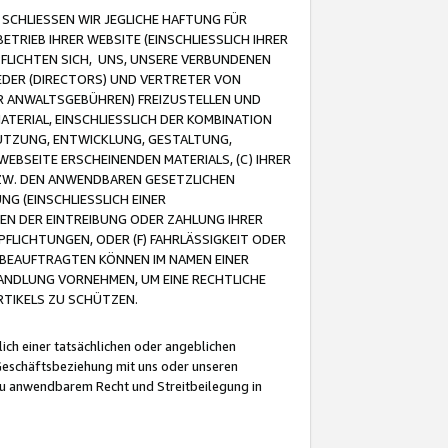
CHLIESSEN WIR JEGLICHE HAFTUNG FÜR
TRIEB IHRER WEBSITE (EINSCHLIESSLICH IHRER
FLICHTEN SICH, UNS, UNSERE VERBUNDENEN
EDER (DIRECTORS) UND VERTRETER VON
R ANWALTSGEBÜHREN) FREIZUSTELLEN UND
ATERIAL, EINSCHLIESSLICH DER KOMBINATION
NUTZUNG, ENTWICKLUNG, GESTALTUNG,
EBSEITE ERSCHEINENDEN MATERIALS, (C) IHRER
ZW. DEN ANWENDBAREN GESETZLICHEN
NG (EINSCHLIESSLICH EINER
BEN DER EINTREIBUNG ODER ZAHLUNG IHRER
LICHTUNGEN, ODER (F) FAHRLÄSSIGKEIT ODER
 BEAUFTRAGTEN KÖNNEN IM NAMEN EINER
HANDLUNG VORNEHMEN, UM EINE RECHTLICHE
TIKELS ZU SCHÜTZEN.
ich einer tatsächlichen oder angeblichen
Geschäftsbeziehung mit uns oder unseren
u anwendbarem Recht und Streitbeilegung in