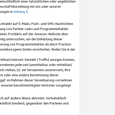
nschließlich einer tatsächlichen oder angeblichen
Geschäftsbeziehung mit uns oder unseren
mungen in
Anhang 3
.
schränkt auf E-Mails, Push- und SMS-Nachrichten.
ellung von Partner-Links und Programminhalten
 eines Produkts auf der Amazon-Website über
tig untersuchen, um die Einhaltung dieser
ntierung von Programminhalten als Best-Practice-
sonenbezogene Daten verarbeiten, finden Sie in der
telbar) Internet-Verkehr (Traffic) anregen können,
rnehmen jederzeit (unmittelbar oder mittelbar)
b stehen, (c) ein Versäumnis unsererseits, Ihre
fene oder eine andere Bestimmung dieser
r ggf. im Rahmen dieser Vereinbarung vornehmen
ch unseren bevollmächtigten Vertreter vorgelegt
ch auf andere Weise abtreten. Vorbehaltlich
rechtlich bindend, gegenüber den Parteien und