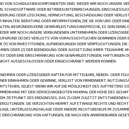
FREI VON SCHÄDLICHEN KOMPONENTEN SIND. WEDER WIR NOCH UNSERE 
VIREN, SCHADSOFTWARE ODER BETRIEBSUNTERBRECHUNGEN, EINSCHLIESSL
ÄNDERUNG ODER LÖSCHUNG, VERNICHTUNG, BESCHÄDIGUNG ODER VERLUST 
INHALTEN. BERATUNG ODER INFORMATIONEN, DIE SIE VON UNS ODER EIN
LTEN, BEGRÜNDEN KEINE GEWÄHRLEISTUNGSANSPRÜCHE, ES SEIN DENN, DI
WEDER WIR NOCH UNSERE VERBUNDENEN UNTERNEHMEN ODER LIZENZGEBE
FGRUND (X) DES VERLUSTS VON VORAUSSICHTLICHEN GEWINNEN ODER 
 (Y) VON INVESTITIONEN, AUFWENDUNGEN ODER VERPFLICHTUNGEN, DIE 
EN ODER (Z) DER BEENDIGUNG ODER AUSSETZUNG IHRER TEILNAHME A
LUSS ODER EINE EINSCHRÄNKUNG VON GEWÄHRLEISTUNGEN, HAFTUNGEN O
NICHT AUSGESCHLOSSEN ODER EINGESCHRÄNKT WERDEN KÖNNEN.
EHMEN ODER LIZENZGEBER HAFTEN FÜR MITTELBARE, NEBEN- ODER FOL
R EINNAHMEN ODER GEWINNE, VERLUST VON FIRMENWERT, NUTZUNGSAU
TSTEHEN, SELBST WENN WIR AUF DIE MÖGLICHKEIT DES AUFTRETENS S
MENHANG MIT DEN SERVICEANGEBOTEN MAXIMAL DER HÖHE DES GESAMT
M ZEITPUNKT DES EREIGNISSES, DAS ZU DEM ZULETZT ENTSTANDENEN 
ERGÜTUNGEN. SIE VERZICHTEN HIERMIT AUF ETWAIGE RECHTE UND RECHT
KLAGE, UNTERLASSUNGSKLAGE ODER ANDERE RECHTSBEHELFE IM ZUSAMME
NE EINSCHRÄNKUNG VON HAFTUNGEN, DIE NACH DEN ANWENDBAREN GESE