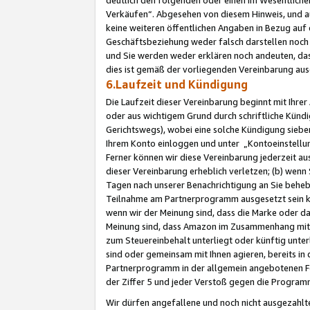
Verkäufen“. Abgesehen von diesem Hinweis, und a
keine weiteren öffentlichen Angaben in Bezug au
Geschäftsbeziehung weder falsch darstellen noch a
und Sie werden weder erklären noch andeuten, dass
dies ist gemäß der vorliegenden Vereinbarung ausd
6.Laufzeit und Kündigung
Die Laufzeit dieser Vereinbarung beginnt mit Ihre
oder aus wichtigem Grund durch schriftliche Kündi
Gerichtswegs), wobei eine solche Kündigung siebe
Ihrem Konto einloggen und unter „Kontoeinstellu
Ferner können wir diese Vereinbarung jederzeit aus
dieser Vereinbarung erheblich verletzen; (b) wenn
Tagen nach unserer Benachrichtigung an Sie behe
Teilnahme am Partnerprogramm ausgesetzt sein kö
wenn wir der Meinung sind, dass die Marke oder 
Meinung sind, dass Amazon im Zusammenhang mit d
zum Steuereinbehalt unterliegt oder künftig unter
sind oder gemeinsam mit Ihnen agieren, bereits in
Partnerprogramm in der allgemein angebotenen Fo
der Ziffer 5 und jeder Verstoß gegen die Programm
Wir dürfen angefallene und noch nicht ausgezahlt