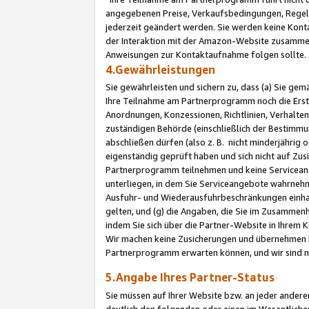
angegebenen Preise, Verkaufsbedingungen, Regeln
jederzeit geändert werden. Sie werden keine Konta
der Interaktion mit der Amazon-Website zusamme
Anweisungen zur Kontaktaufnahme folgen sollte.
4.Gewährleistungen
Sie gewährleisten und sichern zu, dass (a) Sie g
Ihre Teilnahme am Partnerprogramm noch die Erst
Anordnungen, Konzessionen, Richtlinien, Verhalten
zuständigen Behörde (einschließlich der Bestimmu
abschließen dürfen (also z. B. nicht minderjährig
eigenständig geprüft haben und sich nicht auf Zusi
Partnerprogramm teilnehmen und keine Servicean
unterliegen, in dem Sie Serviceangebote wahrneh
Ausfuhr- und Wiederausfuhrbeschränkungen einhal
gelten, und (g) die Angaben, die Sie im Zusammen
indem Sie sich über die Partner-Website in Ihrem
Wir machen keine Zusicherungen und übernehmen 
Partnerprogramm erwarten können, und wir sind n
5.Angabe Ihres Partner-Status
Sie müssen auf Ihrer Website bzw. an jeder ander
deutlich den folgenden oder einen im Wesentlichen