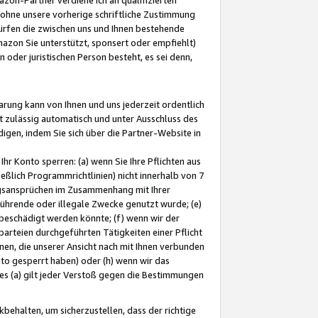
ohne unsere vorherige schriftliche Zustimmung
ürfen die zwischen uns und Ihnen bestehende
mazon Sie unterstützt, sponsert oder empfiehlt)
oder juristischen Person besteht, es sei denn,
arung kann von Ihnen und uns jederzeit ordentlich
t zulässig automatisch und unter Ausschluss des
gen, indem Sie sich über die Partner-Website in
hr Konto sperren: (a) wenn Sie Ihre Pflichten aus
eßlich Programmrichtlinien) nicht innerhalb von 7
ngsansprüchen im Zusammenhang mit Ihrer
ührende oder illegale Zwecke genutzt wurde; (e)
eschädigt werden könnte; (f) wenn wir der
rteien durchgeführten Tätigkeiten einer Pflicht
nen, die unserer Ansicht nach mit Ihnen verbunden
nto gesperrt haben) oder (h) wenn wir das
 (a) gilt jeder Verstoß gegen die Bestimmungen
ehalten, um sicherzustellen, dass der richtige