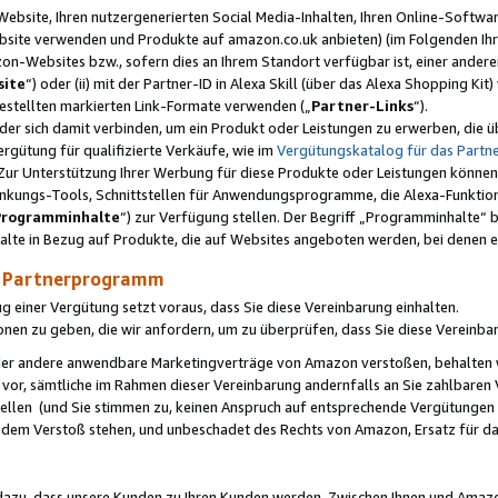
ebsite, Ihren nutzergenerierten Social Media-Inhalten, Ihren Online-Softwar
ebsite verwenden und Produkte auf amazon.co.uk anbieten) (im Folgenden Ihr
-Websites bzw., sofern dies an Ihrem Standort verfügbar ist, einer ander
ite
“) oder (ii) mit der Partner-ID in Alexa Skill (über das Alexa Shopping Ki
estellten markierten Link-Formate verwenden („
Partner-Links
“).
oder sich damit verbinden, um ein Produkt oder Leistungen zu erwerben, di
gütung für qualifizierte Verkäufe, wie im
Vergütungskatalog für das Part
Zur Unterstützung Ihrer Werbung für diese Produkte oder Leistungen können w
linkungs-Tools, Schnittstellen für Anwendungsprogramme, die Alexa-Funktion
Programminhalte
“) zur Verfügung stellen. Der Begriff „Programminhalte“ be
halte in Bezug auf Produkte, die auf Websites angeboten werden, bei denen 
as Partnerprogramm
einer Vergütung setzt voraus, dass Sie diese Vereinbarung einhalten.
ionen zu geben, die wir anfordern, um zu überprüfen, dass Sie diese Vereinba
oder andere anwendbare Marketingverträge von Amazon verstoßen, behalten w
 vor, sämtliche im Rahmen dieser Vereinbarung andernfalls an Sie zahlbare
tellen (und Sie stimmen zu, keinen Anspruch auf entsprechende Vergütungen
 dem Verstoß stehen, und unbeschadet des Rechts von Amazon, Ersatz für 
azu, dass unsere Kunden zu Ihren Kunden werden. Zwischen Ihnen und Amaz