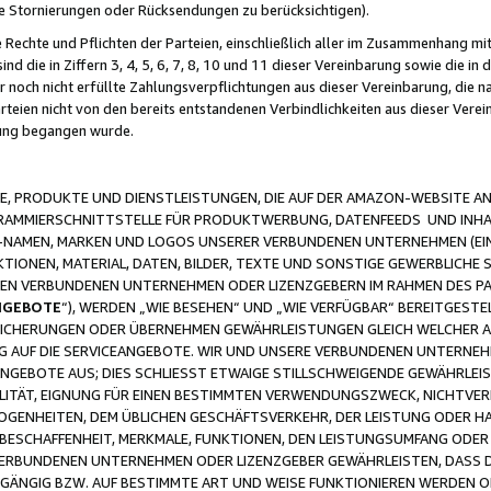
ge Stornierungen oder Rücksendungen zu berücksichtigen).
 Rechte und Pflichten der Parteien, einschließlich aller im Zusammenhang m
 die in Ziffern 3, 4, 5, 6, 7, 8, 10 und 11 dieser Vereinbarung sowie die in
er noch nicht erfüllte Zahlungsverpflichtungen aus dieser Vereinbarung, die
arteien nicht von den bereits entstandenen Verbindlichkeiten aus dieser Ver
gung begangen wurde.
 PRODUKTE UND DIENSTLEISTUNGEN, DIE AUF DER AMAZON-WEBSITE AN
GRAMMIERSCHNITTSTELLE FÜR PRODUKTWERBUNG, DATENFEEDS UND INH
-NAMEN, MARKEN UND LOGOS UNSERER VERBUNDENEN UNTERNEHMEN (EIN
IONEN, MATERIAL, DATEN, BILDER, TEXTE UND SONSTIGE GEWERBLICHE 
EREN VERBUNDENEN UNTERNEHMEN ODER LIZENZGEBERN IM RAHMEN DES 
NGEBOTE
“), WERDEN „WIE BESEHEN“ UND „WIE VERFÜGBAR“ BEREITGEST
CHERUNGEN ODER ÜBERNEHMEN GEWÄHRLEISTUNGEN GLEICH WELCHER AR
ZUG AUF DIE SERVICEANGEBOTE. WIR UND UNSERE VERBUNDENEN UNTERNEH
ANGEBOTE AUS; DIES SCHLIESST ETWAIGE STILLSCHWEIGENDE GEWÄHRLE
LITÄT, EIGNUNG FÜR EINEN BESTIMMTEN VERWENDUNGSZWECK, NICHTVER
OGENHEITEN, DEM ÜBLICHEN GESCHÄFTSVERKEHR, DER LEISTUNG ODER H
 BESCHAFFENHEIT, MERKMALE, FUNKTIONEN, DEN LEISTUNGSUMFANG ODER
VERBUNDENEN UNTERNEHMEN ODER LIZENZGEBER GEWÄHRLEISTEN, DASS D
HGÄNGIG BZW. AUF BESTIMMTE ART UND WEISE FUNKTIONIEREN WERDEN 