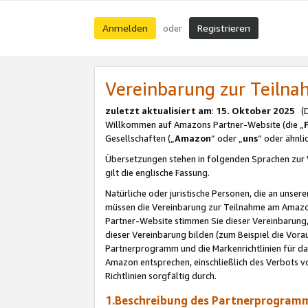
Anmelden
Registrieren
oder
Vereinbarung zur Teil
zuletzt aktualisiert am
:
15. Oktober 2025
(De
Willkommen auf Amazons Partner-Website (die „
Gesellschaften („
Amazon
“ oder „
uns
“ oder ähnl
Übersetzungen stehen in folgenden Sprachen zur 
gilt die englische Fassung.
Natürliche oder juristische Personen, die an uns
müssen die Vereinbarung zur Teilnahme am Amaz
Partner-Website stimmen Sie dieser Vereinbarung,
dieser Vereinbarung bilden (zum Beispiel die Vo
Partnerprogramm und die Markenrichtlinien für da
Amazon entsprechen, einschließlich des Verbots vo
Richtlinien sorgfältig durch.
1.Beschreibung des Partnerprogra