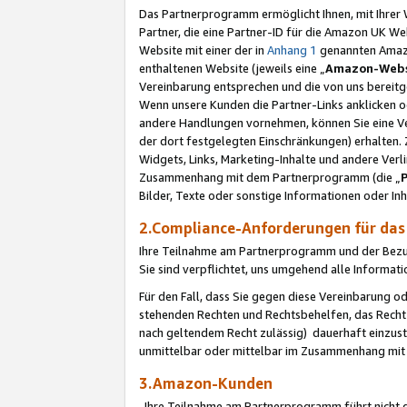
Das Partnerprogramm ermöglicht Ihnen, mit Ihrer W
Partner, die eine Partner-ID für die Amazon UK W
Website mit einer der in
Anhang 1
genannten Amazon
enthaltenen Website (jeweils eine „
Amazon-Webs
Vereinbarung entsprechen und die von uns bereitg
Wenn unsere Kunden die Partner-Links anklicken 
andere Handlungen vornehmen, können Sie eine Ver
der dort festgelegten Einschränkungen) erhalten. 
Widgets, Links, Marketing-Inhalte und andere Ver
Zusammenhang mit dem Partnerprogramm (die „
Bilder, Texte oder sonstige Informationen oder In
2.Compliance-Anforderungen für d
Ihre Teilnahme am Partnerprogramm und der Bezug 
Sie sind verpflichtet, uns umgehend alle Informat
Für den Fall, dass Sie gegen diese Vereinbarung 
stehenden Rechten und Rechtsbehelfen, das Recht
nach geltendem Recht zulässig) dauerhaft einzus
unmittelbar oder mittelbar im Zusammenhang mit
3.Amazon-Kunden
Ihre Teilnahme am Partnerprogramm führt nicht d