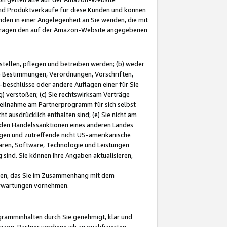
und Produktverkäufe für diese Kunden und können
nden in einer Angelegenheit an Sie wenden, die mit
e-Fragen den auf der Amazon-Website angegebenen
stellen, pflegen und betreiben werden; (b) weder
e Bestimmungen, Verordnungen, Vorschriften,
-beschlüsse oder andere Auflagen einer für Sie
 verstoßen; (c) Sie rechtswirksam Verträge
r Teilnahme am Partnerprogramm für sich selbst
t ausdrücklich enthalten sind; (e) Sie nicht am
den Handelssanktionen eines anderen Landes
gen und zutreffende nicht US-amerikanische
ren, Software, Technologie und Leistungen
sind. Sie können Ihre Angaben aktualisieren,
men, das Sie im Zusammenhang mit dem
 Erwartungen vornehmen.
ogramminhalten durch Sie genehmigt, klar und
zon-Partner verdiene ich an qualifizierten