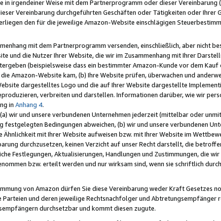
e in irgendeiner Weise mit dem Partnerprogramm oder dieser Vereinbarung (ei
ieser Vereinbarung durchgeführten Geschäften oder Tätigkeiten oder Ihrer 
liegen den für die jeweilige Amazon-Website einschlägigen Steuerbestim
mmenhang mit dem Partnerprogramm versenden, einschließlich, aber nicht be
site und die Nutzer Ihrer Website, die wir im Zusammenhang mit Ihrer Darst
itergeben (beispielsweise dass ein bestimmter Amazon-Kunde vor dem Kauf
uf die Amazon-Website kam, (b) Ihre Website prüfen, überwachen und anderwei
r Website dargestelltes Logo und die auf Ihrer Website dargestellte Impleme
reproduzieren, verbreiten und darstellen. Informationen darüber, wie wir per
ng in
Anhang 4
.
 (a) wir und unsere verbundenen Unternehmen jederzeit (mittelbar oder unmit
ng festgelegten Bedingungen abweichen, (b) wir und unsere verbundenen Unte
 Ähnlichkeit mit Ihrer Website aufweisen bzw. mit Ihrer Website im Wettbewer
barung durchzusetzen, keinen Verzicht auf unser Recht darstellt, die betrof
liche Festlegungen, Aktualisierungen, Handlungen und Zustimmungen, die wi
enommen bzw. erteilt werden und nur wirksam sind, wenn sie schriftlich dur
stimmung von Amazon dürfen Sie diese Vereinbarung weder Kraft Gesetzes no
die Parteien und deren jeweilige Rechtsnachfolger und Abtretungsempfänger 
ngsempfängern durchsetzbar und kommt diesen zugute.