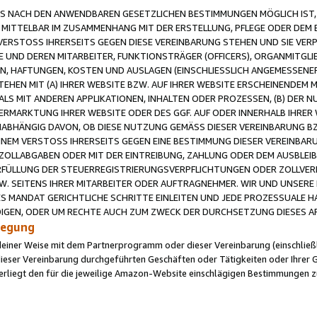
 NACH DEN ANWENDBAREN GESETZLICHEN BESTIMMUNGEN MÖGLICH IST, S
MITTELBAR IM ZUSAMMENHANG MIT DER ERSTELLUNG, PFLEGE ODER DEM BE
ERSTOSS IHRERSEITS GEGEN DIESE VEREINBARUNG STEHEN UND SIE VERP
UND DEREN MITARBEITER, FUNKTIONSTRÄGER (OFFICERS), ORGANMITGLI
N, HAFTUNGEN, KOSTEN UND AUSLAGEN (EINSCHLIESSLICH ANGEMESSENE
HEN MIT (A) IHRER WEBSITE BZW. AUF IHRER WEBSITE ERSCHEINENDEM M
LS MIT ANDEREN APPLIKATIONEN, INHALTEN ODER PROZESSEN, (B) DER 
RMARKTUNG IHRER WEBSITE ODER DES GGF. AUF ODER INNERHALB IHRER W
ABHÄNGIG DAVON, OB DIESE NUTZUNG GEMÄSS DIESER VEREINBARUNG B
EINEM VERSTOSS IHRERSEITS GEGEN EINE BESTIMMUNG DIESER VEREINBARU
D ZOLLABGABEN ODER MIT DER EINTREIBUNG, ZAHLUNG ODER DEM AUSBLEI
FÜLLUNG DER STEUERREGISTRIERUNGSVERPFLICHTUNGEN ODER ZOLLVERPF
W. SEITENS IHRER MITARBEITER ODER AUFTRAGNEHMER. WIR UND UNSERE
ES MANDAT GERICHTLICHE SCHRITTE EINLEITEN UND JEDE PROZESSUALE 
GEN, ODER UM RECHTE AUCH ZUM ZWECK DER DURCHSETZUNG DIESES AR
ilegung
endeiner Weise mit dem Partnerprogramm oder dieser Vereinbarung (einschließl
ieser Vereinbarung durchgeführten Geschäften oder Tätigkeiten oder Ihrer 
iegt den für die jeweilige Amazon-Website einschlägigen Bestimmungen z