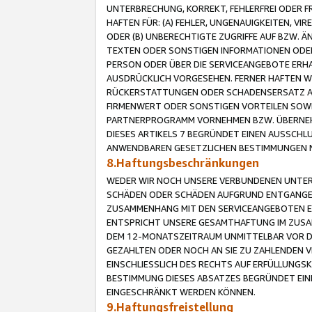
UNTERBRECHUNG, KORREKT, FEHLERFREI ODER 
HAFTEN FÜR: (A) FEHLER, UNGENAUIGKEITEN, 
ODER (B) UNBERECHTIGTE ZUGRIFFE AUF BZW. 
TEXTEN ODER SONSTIGEN INFORMATIONEN ODER 
PERSON ODER ÜBER DIE SERVICEANGEBOTE ERHA
AUSDRÜCKLICH VORGESEHEN. FERNER HAFTEN 
RÜCKERSTATTUNGEN ODER SCHADENSERSATZ AU
FIRMENWERT ODER SONSTIGEN VORTEILEN SOWIE
PARTNERPROGRAMM VORNEHMEN BZW. ÜBERNEHM
DIESES ARTIKELS 7 BEGRÜNDET EINEN AUSSCH
ANWENDBAREN GESETZLICHEN BESTIMMUNGEN 
8.Haftungsbeschränkungen
WEDER WIR NOCH UNSERE VERBUNDENEN UNTERN
SCHÄDEN ODER SCHÄDEN AUFGRUND ENTGANGENE
ZUSAMMENHANG MIT DEN SERVICEANGEBOTEN EN
ENTSPRICHT UNSERE GESAMTHAFTUNG IM ZUSAM
DEM 12-MONATSZEITRAUM UNMITTELBAR VOR DE
GEZAHLTEN ODER NOCH AN SIE ZU ZAHLENDEN V
EINSCHLIESSLICH DES RECHTS AUF ERFÜLLUNGS
BESTIMMUNG DIESES ABSATZES BEGRÜNDET EI
EINGESCHRÄNKT WERDEN KÖNNEN.
9.Haftungsfreistellung