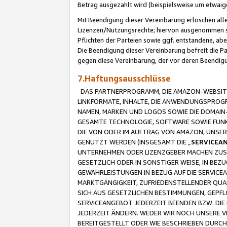
Betrag ausgezahlt wird (beispielsweise um etwai
Mit Beendigung dieser Vereinbarung erlöschen alle
Lizenzen/Nutzungsrechte; hiervon ausgenommen sind
Pflichten der Parteien sowie ggf. entstandene, ab
Die Beendigung dieser Vereinbarung befreit die P
gegen diese Vereinbarung, der vor deren Beendi
7.Haftungsausschlüsse
DAS PARTNERPROGRAMM, DIE AMAZON-WEBSITE,
LINKFORMATE, INHALTE, DIE ANWENDUNGSPRO
NAMEN, MARKEN UND LOGOS SOWIE DIE DOMAIN
GESAMTE TECHNOLOGIE, SOFTWARE SOWIE FUNKT
DIE VON ODER IM AUFTRAG VON AMAZON, UNS
GENUTZT WERDEN (INSGESAMT DIE „
SERVICEA
UNTERNEHMEN ODER LIZENZGEBER MACHEN ZUSI
GESETZLICH ODER IN SONSTIGER WEISE, IN BE
GEWÄHRLEISTUNGEN IN BEZUG AUF DIE SERVICE
MARKTGÄNGIGKEIT, ZUFRIEDENSTELLENDER QUA
SICH AUS GESETZLICHEN BESTIMMUNGEN, GEPFL
SERVICEANGEBOT JEDERZEIT BEENDEN BZW. DIE
JEDERZEIT ÄNDERN. WEDER WIR NOCH UNSERE 
BEREITGESTELLT ODER WIE BESCHRIEBEN DURC