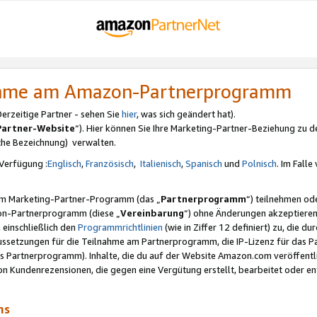
nahme am Amazon-Partnerprogramm
rzeitige Partner - sehen Sie
hier
, was sich geändert hat).
Partner-Website
“). Hier können Sie Ihre Marketing-Partner-Beziehung zu d
iche Bezeichnung) verwalten.
Verfügung :
Englisch
,
Französisch
,
Italienisch
,
Spanisch
und
Polnisch
. Im Fall
erem Marketing-Partner-Programm (das „
Partnerprogramm
“) teilnehmen od
on-Partnerprogramm (diese „
Vereinbarung
“) ohne Änderungen akzeptieren
 einschließlich den
Programmrichtlinien
(wie in Ziffer 12 definiert) zu, die 
raussetzungen für die Teilnahme am Partnerprogramm, die IP-Lizenz für das
s Partnerprogramm). Inhalte, die du auf der Website Amazon.com veröffentl
n Kundenrezensionen, die gegen eine Vergütung erstellt, bearbeitet oder ent
mms