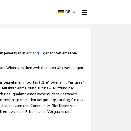
DE
en jeweiligen in
Anhang 1
genannten Amazon-
e von Widersprüchen zwischen den Übersetzungen
er teilnehmen möchten („
Sie
“ oder ein „
Partner
“),
. Mit Ihrer Anmeldung auf bzw. Nutzung der
durch Bezugnahme einen wesentlichen Bestandteil
 Partnerprogramm, den Vergütungskatalog für das
ichst, müssen den Community-Richtlinien von
fernt werden. Bitte lies die Vorgaben und