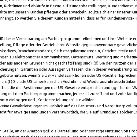
, Richtlinien und Abläufe in Bezug auf Kundenbestellungen, Kundendienst 
kte mit unseren Kunden pflegen oder abwickeln; sollte sich einer unserer Ku
nhängt, so werden Sie diesem Kunden mitteilen, dass er für Kundenservic
emäß dieser Vereinbarung am Partnerprogramm teilnehmen und Ihre Website er
ellung, Pflege oder der Betrieb Ihrer Website gegen anwendbare gesetzlich
skodizes, Branchenstandards, Selbstregulierungsregeln, Gerichtsurteile und 
ngen zu elektronischer Kommunikation, Datenschutz, Werbung und Marketing)
 oder aus anderen Gründen nicht geschäftsfähig sind); (d) Sie den Nutzen de
cherungen, Garantien oder Aussagen verlassen, die in dieser Vereinbarung nich
gebote nutzen, wenn Sie US-Handelssanktionen oder US-Recht entsprechen
men; (f) Sie alle US-amerikanischen Ausfuhr- und Wiederausfuhrbeschränkun
ten, die den Bestimmungen der US-Gesetze entsprechen und ggf. für die Wa
hang mit dem Partnerprogramm machen, jederzeit zutreffend und vollständig 
 Konto einloggen und „Kontoeinstellungen“ auswählen.
keine Gewährleistungen im Hinblick auf das Besucher- und Vergütungsvolu
icht für etwaige Handlungen verantwortlich, die Sie auf Grundlage solcher
en Stelle, an der Amazon ggf. die Darstellung oder sonstige Nutzung von Pr
 ähnlichen, nach dieser Vereinbarung zulässigen, Hinweis anbringen: „Als Ama