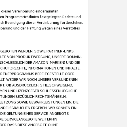
it dieser Vereinbarung eingeräumten
 den Programmrichtlinien festgelegten Rechte und
 nach Beendigung dieser Vereinbarung fortbestehen.
einbarung und der Haftung wegen eines Verstoßes
GEBOTEN WERDEN, SOWIE PARTNER-LINKS,
ALTE VON PRODUKTWERBUNG, UNSERE DOMAIN-
SCHLIESSLICH DER AMAZON-MARKEN) UND DIE
SCHUTZRECHTE, INFORMATIONEN UND INHALTE,
PARTNERPROGRAMMS BEREITGESTELLT ODER
ELLT. WEDER WIR NOCH UNSERE VERBUNDENEN
T, OB AUSDRÜCKLICH, STILLSCHWEIGEND,
MEN UND LIZENZGEBER SCHLIESSEN JEGLICHE
ISTUNGEN BEZÜGLICH RECHTSMÄNGELN,
LETZUNG SOWIE GEWÄHRLEISTUNGEN EIN, DIE
ANDELSBRÄUCHEN ERGEBEN. WIR KÖNNEN EIN
 DIE GELTUNG EINES SERVICE-ANGEBOTS
IE SERVICEANGEBOTE WEITERHIN
ODER DASS DIESE ANGEBOTE OHNE