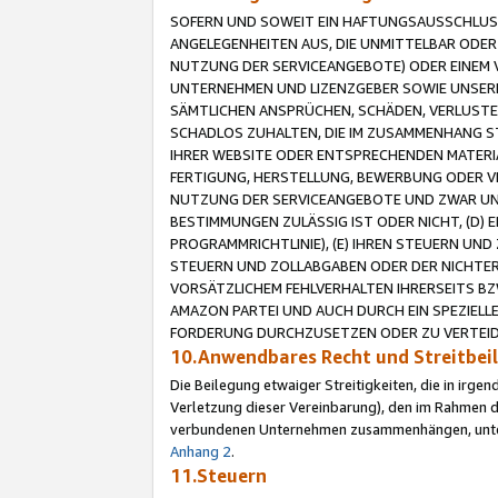
SOFERN UND SOWEIT EIN HAFTUNGSAUSSCHLUSS
ANGELEGENHEITEN AUS, DIE UNMITTELBAR ODER 
NUTZUNG DER SERVICEANGEBOTE) ODER EINEM V
UNTERNEHMEN UND LIZENZGEBER SOWIE UNSERE 
SÄMTLICHEN ANSPRÜCHEN, SCHÄDEN, VERLUSTE
SCHADLOS ZUHALTEN, DIE IM ZUSAMMENHANG STE
IHRER WEBSITE ODER ENTSPRECHENDEN MATERIA
FERTIGUNG, HERSTELLUNG, BEWERBUNG ODER VE
NUTZUNG DER SERVICEANGEBOTE UND ZWAR UN
BESTIMMUNGEN ZULÄSSIG IST ODER NICHT, (D) 
PROGRAMMRICHTLINIE), (E) IHREN STEUERN UN
STEUERN UND ZOLLABGABEN ODER DER NICHTER
VORSÄTZLICHEM FEHLVERHALTEN IHRERSEITS BZ
AMAZON PARTEI UND AUCH DURCH EIN SPEZIELL
FORDERUNG DURCHZUSETZEN ODER ZU VERTEIDI
10.Anwendbares Recht und Streitbe
Die Beilegung etwaiger Streitigkeiten, die in irg
Verletzung dieser Vereinbarung), den im Rahmen d
verbundenen Unternehmen zusammenhängen, unterl
Anhang 2
.
11.Steuern