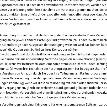
usgenommen dies ist nach dem anwendbaren Recht erforderlich, werden Sie 
f diese Vereinbarung oder Ihre Teilnahme am Partnerprogramm machen. Sie d
usschmücken (einschließlich der expliziten oder impliziten Aussage, dass A
 eine Verbindung zwischen Amazon und Ihnen oder einer anderen natürlichen 
rücklich gestattet ist.
r Anmeldung für die bzw. mit der Nutzung der Partner-Website. Diese Vereinb
gung an die jeweils andere Partei gekündigt werden (falls nach lokalem Rech
n Kalendertage nach Ausspruch der Kündigung wirksam wird. Sie können kündi
ngen“ die Option zum Schließen Ihres Kontos auswählen.
 wichtigem Grund durch schriftliche Kündigung an Sie fristlos kündigen oder I
 Sie darüber hinaus anderweitige Verstöße gegen diese Vereinbarung (einschli
ben; (c) wenn wir befürchten, dass Amazon potenziellen Rechts- oder Haftu
nnte; (d) wenn Ihre Teilnahme am Partnerprogramm für betrügerische, irref
das Ansehen von Amazon durch Sie oder Ihre Teilnahme am Partnerprogramm b
ieser Vereinbarung oder den gemäß dieser Vereinbarung von den Vertragspa
liegen könnte; (g) wenn wir diese Vereinbarung mit Ihnen oder anderen Perso
 der Vergangenheit, gleich aus welchem Grund, gekündigt hatten (oder Ihr Ko
rm beenden. Vorsorglich und ohne Einschränkung des vorstehenden Absatzes
richtlinien als erheblicher Verstoß gegen diese Vereinbarung.
e Vergütungen nach einer Kündigung für einen angemessenen Zeitraum zurückb