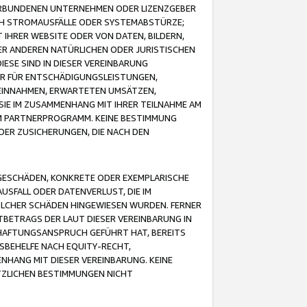
VERBUNDENEN UNTERNEHMEN ODER LIZENZGEBER
ICH STROMAUSFÄLLE ODER SYSTEMABSTÜRZE;
IHRER WEBSITE ODER VON DATEN, BILDERN,
ER ANDEREN NATÜRLICHEN ODER JURISTISCHEN
ESE SIND IN DIESER VEREINBARUNG
R FÜR ENTSCHÄDIGUNGSLEISTUNGEN,
EINNAHMEN, ERWARTETEN UMSÄTZEN,
SIE IM ZUSAMMENHANG MIT IHRER TEILNAHME AM
M PARTNERPROGRAMM. KEINE BESTIMMUNG
DER ZUSICHERUNGEN, DIE NACH DEN
GESCHÄDEN, KONKRETE ODER EXEMPLARISCHE
SFALL ODER DATENVERLUST, DIE IM
OLCHER SCHÄDEN HINGEWIESEN WURDEN. FERNER
BETRAGS DER LAUT DIESER VEREINBARUNG IN
HAFTUNGSANSPRUCH GEFÜHRT HAT, BEREITS
SBEHELFE NACH EQUITY-RECHT,
NHANG MIT DIESER VEREINBARUNG. KEINE
TZLICHEN BESTIMMUNGEN NICHT