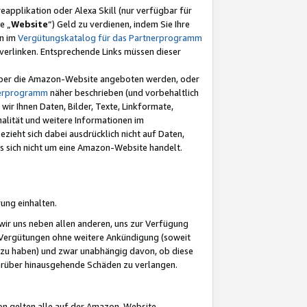
eapplikation oder Alexa Skill (nur verfügbar für
e „
Website
“) Geld zu verdienen, indem Sie Ihre
en im
Vergütungskatalog für das Partnerprogramm
t) verlinken. Entsprechende Links müssen dieser
e über die Amazon-Website angeboten werden, oder
nerprogramm
näher beschrieben (und vorbehaltlich
ir Ihnen Daten, Bilder, Texte, Linkformate,
alität und weitere Informationen im
zieht sich dabei ausdrücklich nicht auf Daten,
es sich nicht um eine Amazon-Website handelt.
rung einhalten.
ir uns neben allen anderen, uns zur Verfügung
n Vergütungen ohne weitere Ankündigung (soweit
 zu haben) und zwar unabhängig davon, ob diese
darüber hinausgehende Schäden zu verlangen.
on gelten alle auf der Amazon-Website