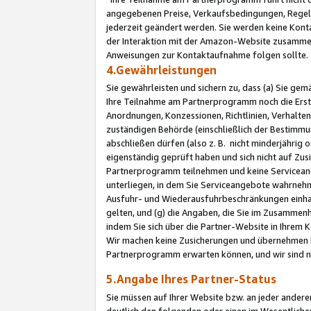
angegebenen Preise, Verkaufsbedingungen, Regeln
jederzeit geändert werden. Sie werden keine Konta
der Interaktion mit der Amazon-Website zusamme
Anweisungen zur Kontaktaufnahme folgen sollte.
4.Gewährleistungen
Sie gewährleisten und sichern zu, dass (a) Sie g
Ihre Teilnahme am Partnerprogramm noch die Erst
Anordnungen, Konzessionen, Richtlinien, Verhalten
zuständigen Behörde (einschließlich der Bestimmu
abschließen dürfen (also z. B. nicht minderjährig
eigenständig geprüft haben und sich nicht auf Zusi
Partnerprogramm teilnehmen und keine Servicean
unterliegen, in dem Sie Serviceangebote wahrneh
Ausfuhr- und Wiederausfuhrbeschränkungen einhal
gelten, und (g) die Angaben, die Sie im Zusammen
indem Sie sich über die Partner-Website in Ihrem
Wir machen keine Zusicherungen und übernehmen 
Partnerprogramm erwarten können, und wir sind n
5.Angabe Ihres Partner-Status
Sie müssen auf Ihrer Website bzw. an jeder ander
deutlich den folgenden oder einen im Wesentlichen