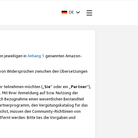
DE
en jeweiligen in
Anhang 1
genannten Amazon-
e von Widersprüchen zwischen den Übersetzungen
er teilnehmen möchten („
Sie
“ oder ein „
Partner
“),
. Mit Ihrer Anmeldung auf bzw. Nutzung der
durch Bezugnahme einen wesentlichen Bestandteil
 Partnerprogramm, den Vergütungskatalog für das
ichst, müssen den Community-Richtlinien von
fernt werden. Bitte lies die Vorgaben und