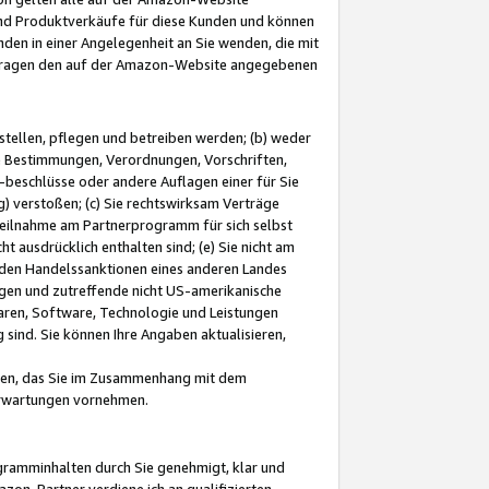
und Produktverkäufe für diese Kunden und können
nden in einer Angelegenheit an Sie wenden, die mit
e-Fragen den auf der Amazon-Website angegebenen
stellen, pflegen und betreiben werden; (b) weder
e Bestimmungen, Verordnungen, Vorschriften,
-beschlüsse oder andere Auflagen einer für Sie
 verstoßen; (c) Sie rechtswirksam Verträge
r Teilnahme am Partnerprogramm für sich selbst
t ausdrücklich enthalten sind; (e) Sie nicht am
den Handelssanktionen eines anderen Landes
gen und zutreffende nicht US-amerikanische
ren, Software, Technologie und Leistungen
sind. Sie können Ihre Angaben aktualisieren,
men, das Sie im Zusammenhang mit dem
 Erwartungen vornehmen.
ogramminhalten durch Sie genehmigt, klar und
zon-Partner verdiene ich an qualifizierten