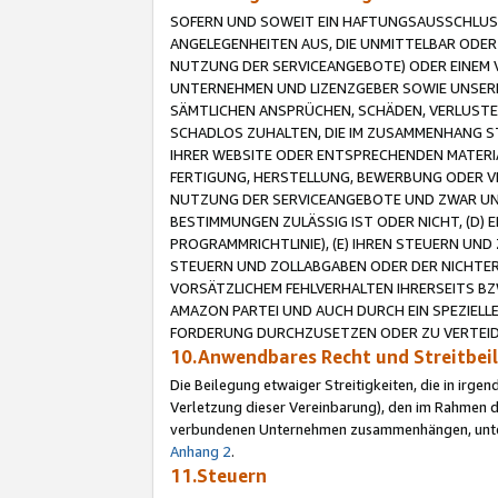
SOFERN UND SOWEIT EIN HAFTUNGSAUSSCHLUSS
ANGELEGENHEITEN AUS, DIE UNMITTELBAR ODER 
NUTZUNG DER SERVICEANGEBOTE) ODER EINEM V
UNTERNEHMEN UND LIZENZGEBER SOWIE UNSERE 
SÄMTLICHEN ANSPRÜCHEN, SCHÄDEN, VERLUSTE
SCHADLOS ZUHALTEN, DIE IM ZUSAMMENHANG STE
IHRER WEBSITE ODER ENTSPRECHENDEN MATERIA
FERTIGUNG, HERSTELLUNG, BEWERBUNG ODER VE
NUTZUNG DER SERVICEANGEBOTE UND ZWAR UN
BESTIMMUNGEN ZULÄSSIG IST ODER NICHT, (D) 
PROGRAMMRICHTLINIE), (E) IHREN STEUERN UN
STEUERN UND ZOLLABGABEN ODER DER NICHTER
VORSÄTZLICHEM FEHLVERHALTEN IHRERSEITS BZ
AMAZON PARTEI UND AUCH DURCH EIN SPEZIELL
FORDERUNG DURCHZUSETZEN ODER ZU VERTEIDI
10.Anwendbares Recht und Streitbe
Die Beilegung etwaiger Streitigkeiten, die in irg
Verletzung dieser Vereinbarung), den im Rahmen d
verbundenen Unternehmen zusammenhängen, unterl
Anhang 2
.
11.Steuern