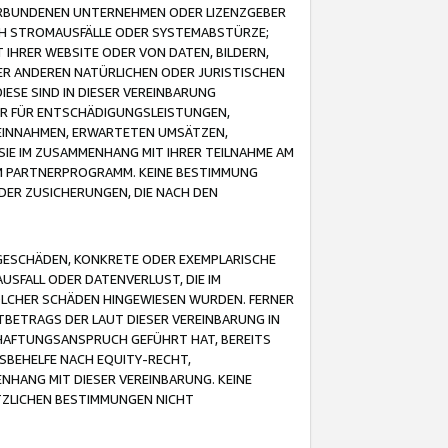
VERBUNDENEN UNTERNEHMEN ODER LIZENZGEBER
ICH STROMAUSFÄLLE ODER SYSTEMABSTÜRZE;
IHRER WEBSITE ODER VON DATEN, BILDERN,
ER ANDEREN NATÜRLICHEN ODER JURISTISCHEN
ESE SIND IN DIESER VEREINBARUNG
R FÜR ENTSCHÄDIGUNGSLEISTUNGEN,
EINNAHMEN, ERWARTETEN UMSÄTZEN,
SIE IM ZUSAMMENHANG MIT IHRER TEILNAHME AM
M PARTNERPROGRAMM. KEINE BESTIMMUNG
DER ZUSICHERUNGEN, DIE NACH DEN
GESCHÄDEN, KONKRETE ODER EXEMPLARISCHE
SFALL ODER DATENVERLUST, DIE IM
OLCHER SCHÄDEN HINGEWIESEN WURDEN. FERNER
BETRAGS DER LAUT DIESER VEREINBARUNG IN
HAFTUNGSANSPRUCH GEFÜHRT HAT, BEREITS
SBEHELFE NACH EQUITY-RECHT,
NHANG MIT DIESER VEREINBARUNG. KEINE
TZLICHEN BESTIMMUNGEN NICHT