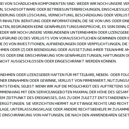
FREI VON SCHÄDLICHEN KOMPONENTEN SIND. WEDER WIR NOCH UNSERE 
VIREN, SCHADSOFTWARE ODER BETRIEBSUNTERBRECHUNGEN, EINSCHLIESSL
ÄNDERUNG ODER LÖSCHUNG, VERNICHTUNG, BESCHÄDIGUNG ODER VERLUST 
INHALTEN. BERATUNG ODER INFORMATIONEN, DIE SIE VON UNS ODER EIN
LTEN, BEGRÜNDEN KEINE GEWÄHRLEISTUNGSANSPRÜCHE, ES SEIN DENN, DI
WEDER WIR NOCH UNSERE VERBUNDENEN UNTERNEHMEN ODER LIZENZGEBE
FGRUND (X) DES VERLUSTS VON VORAUSSICHTLICHEN GEWINNEN ODER 
 (Y) VON INVESTITIONEN, AUFWENDUNGEN ODER VERPFLICHTUNGEN, DIE 
EN ODER (Z) DER BEENDIGUNG ODER AUSSETZUNG IHRER TEILNAHME A
LUSS ODER EINE EINSCHRÄNKUNG VON GEWÄHRLEISTUNGEN, HAFTUNGEN O
NICHT AUSGESCHLOSSEN ODER EINGESCHRÄNKT WERDEN KÖNNEN.
EHMEN ODER LIZENZGEBER HAFTEN FÜR MITTELBARE, NEBEN- ODER FOL
R EINNAHMEN ODER GEWINNE, VERLUST VON FIRMENWERT, NUTZUNGSAU
TSTEHEN, SELBST WENN WIR AUF DIE MÖGLICHKEIT DES AUFTRETENS S
MENHANG MIT DEN SERVICEANGEBOTEN MAXIMAL DER HÖHE DES GESAMT
M ZEITPUNKT DES EREIGNISSES, DAS ZU DEM ZULETZT ENTSTANDENEN 
ERGÜTUNGEN. SIE VERZICHTEN HIERMIT AUF ETWAIGE RECHTE UND RECHT
KLAGE, UNTERLASSUNGSKLAGE ODER ANDERE RECHTSBEHELFE IM ZUSAMME
NE EINSCHRÄNKUNG VON HAFTUNGEN, DIE NACH DEN ANWENDBAREN GESE