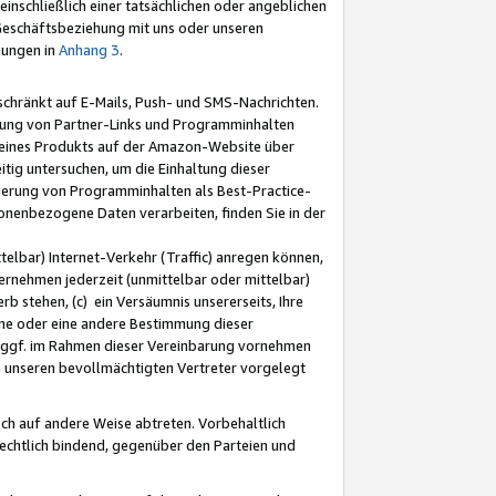
nschließlich einer tatsächlichen oder angeblichen
Geschäftsbeziehung mit uns oder unseren
mungen in
Anhang 3
.
schränkt auf E-Mails, Push- und SMS-Nachrichten.
ellung von Partner-Links und Programminhalten
 eines Produkts auf der Amazon-Website über
tig untersuchen, um die Einhaltung dieser
ntierung von Programminhalten als Best-Practice-
sonenbezogene Daten verarbeiten, finden Sie in der
telbar) Internet-Verkehr (Traffic) anregen können,
rnehmen jederzeit (unmittelbar oder mittelbar)
b stehen, (c) ein Versäumnis unsererseits, Ihre
fene oder eine andere Bestimmung dieser
r ggf. im Rahmen dieser Vereinbarung vornehmen
ch unseren bevollmächtigten Vertreter vorgelegt
ch auf andere Weise abtreten. Vorbehaltlich
rechtlich bindend, gegenüber den Parteien und