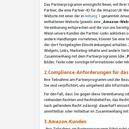
Das Partnerprogramm ermöglicht Ihnen, mit Ihrer W
Partner, die eine Partner-ID für die Amazon UK W
Website mit einer der in
Anhang 1
genannten Amazon
enthaltenen Website (jeweils eine „
Amazon-Webs
Vereinbarung entsprechen und die von uns bereitg
Wenn unsere Kunden die Partner-Links anklicken 
andere Handlungen vornehmen, können Sie eine Ver
der dort festgelegten Einschränkungen) erhalten. 
Widgets, Links, Marketing-Inhalte und andere Ver
Zusammenhang mit dem Partnerprogramm (die „
Bilder, Texte oder sonstige Informationen oder In
2.Compliance-Anforderungen für d
Ihre Teilnahme am Partnerprogramm und der Bezug 
Sie sind verpflichtet, uns umgehend alle Informat
Für den Fall, dass Sie gegen diese Vereinbarung 
stehenden Rechten und Rechtsbehelfen, das Recht
nach geltendem Recht zulässig) dauerhaft einzus
unmittelbar oder mittelbar im Zusammenhang mit
3.Amazon-Kunden
Ihre Teilnahme am Partnerprogramm führt nicht d