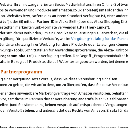
ebsite, Ihren nutzergenerierten Social Media-Inhalten, Ihren Online-Softwar
ebsite verwenden und Produkte auf amazon.co.uk anbieten) (im Folgenden Ihr
-Websites bzw., sofern dies an Ihrem Standort verfügbar ist, einer ander
ite
“) oder (ii) mit der Partner-ID in Alexa Skill (über das Alexa Shopping Ki
estellten markierten Link-Formate verwenden („
Partner-Links
“).
oder sich damit verbinden, um ein Produkt oder Leistungen zu erwerben, di
gütung für qualifizierte Verkäufe, wie im
Vergütungskatalog für das Part
Zur Unterstützung Ihrer Werbung für diese Produkte oder Leistungen können w
linkungs-Tools, Schnittstellen für Anwendungsprogramme, die Alexa-Funktion
Programminhalte
“) zur Verfügung stellen. Der Begriff „Programminhalte“ be
halte in Bezug auf Produkte, die auf Websites angeboten werden, bei denen 
as Partnerprogramm
einer Vergütung setzt voraus, dass Sie diese Vereinbarung einhalten.
ionen zu geben, die wir anfordern, um zu überprüfen, dass Sie diese Vereinba
oder andere anwendbare Marketingverträge von Amazon verstoßen, behalten w
 vor, sämtliche im Rahmen dieser Vereinbarung andernfalls an Sie zahlbare
tellen (und Sie stimmen zu, keinen Anspruch auf entsprechende Vergütungen
 dem Verstoß stehen, und unbeschadet des Rechts von Amazon, Ersatz für 
azu, dass unsere Kunden zu Ihren Kunden werden. Zwischen Ihnen und Amaz