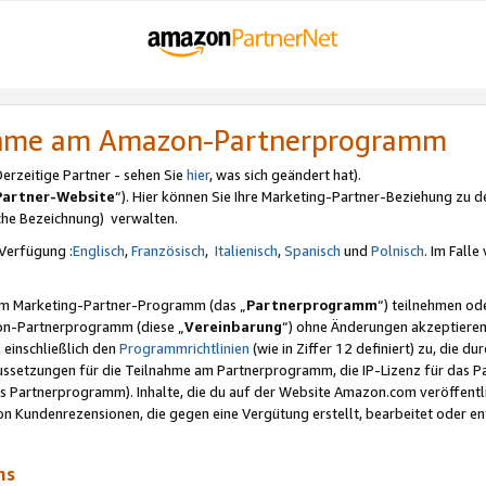
nahme am Amazon-Partnerprogramm
rzeitige Partner - sehen Sie
hier
, was sich geändert hat).
Partner-Website
“). Hier können Sie Ihre Marketing-Partner-Beziehung zu d
iche Bezeichnung) verwalten.
Verfügung :
Englisch
,
Französisch
,
Italienisch
,
Spanisch
und
Polnisch
. Im Fall
erem Marketing-Partner-Programm (das „
Partnerprogramm
“) teilnehmen od
on-Partnerprogramm (diese „
Vereinbarung
“) ohne Änderungen akzeptieren
 einschließlich den
Programmrichtlinien
(wie in Ziffer 12 definiert) zu, die 
raussetzungen für die Teilnahme am Partnerprogramm, die IP-Lizenz für das
s Partnerprogramm). Inhalte, die du auf der Website Amazon.com veröffentl
n Kundenrezensionen, die gegen eine Vergütung erstellt, bearbeitet oder ent
mms