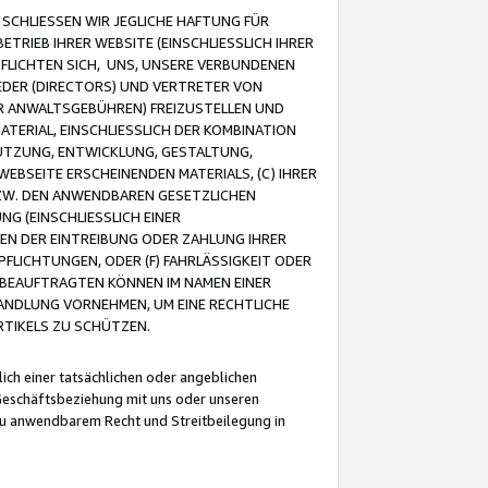
CHLIESSEN WIR JEGLICHE HAFTUNG FÜR
TRIEB IHRER WEBSITE (EINSCHLIESSLICH IHRER
FLICHTEN SICH, UNS, UNSERE VERBUNDENEN
EDER (DIRECTORS) UND VERTRETER VON
R ANWALTSGEBÜHREN) FREIZUSTELLEN UND
ATERIAL, EINSCHLIESSLICH DER KOMBINATION
NUTZUNG, ENTWICKLUNG, GESTALTUNG,
EBSEITE ERSCHEINENDEN MATERIALS, (C) IHRER
ZW. DEN ANWENDBAREN GESETZLICHEN
NG (EINSCHLIESSLICH EINER
BEN DER EINTREIBUNG ODER ZAHLUNG IHRER
LICHTUNGEN, ODER (F) FAHRLÄSSIGKEIT ODER
 BEAUFTRAGTEN KÖNNEN IM NAMEN EINER
HANDLUNG VORNEHMEN, UM EINE RECHTLICHE
TIKELS ZU SCHÜTZEN.
ich einer tatsächlichen oder angeblichen
Geschäftsbeziehung mit uns oder unseren
u anwendbarem Recht und Streitbeilegung in