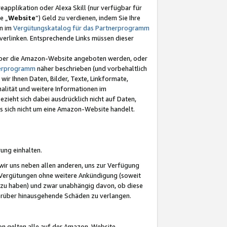
eapplikation oder Alexa Skill (nur verfügbar für
e „
Website
“) Geld zu verdienen, indem Sie Ihre
en im
Vergütungskatalog für das Partnerprogramm
t) verlinken. Entsprechende Links müssen dieser
e über die Amazon-Website angeboten werden, oder
nerprogramm
näher beschrieben (und vorbehaltlich
ir Ihnen Daten, Bilder, Texte, Linkformate,
alität und weitere Informationen im
zieht sich dabei ausdrücklich nicht auf Daten,
es sich nicht um eine Amazon-Website handelt.
rung einhalten.
ir uns neben allen anderen, uns zur Verfügung
n Vergütungen ohne weitere Ankündigung (soweit
 zu haben) und zwar unabhängig davon, ob diese
darüber hinausgehende Schäden zu verlangen.
on gelten alle auf der Amazon-Website