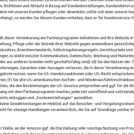
, Richtlinien und Abläufe in Bezug auf Kundenbestellungen, Kundendienst 
kte mit unseren Kunden pflegen oder abwickeln; sollte sich einer unserer Ku
nhängt, so werden Sie diesem Kunden mitteilen, dass er für Kundenservic
emäß dieser Vereinbarung am Partnerprogramm teilnehmen und Ihre Website er
ellung, Pflege oder der Betrieb Ihrer Website gegen anwendbare gesetzlich
skodizes, Branchenstandards, Selbstregulierungsregeln, Gerichtsurteile und 
ngen zu elektronischer Kommunikation, Datenschutz, Werbung und Marketing)
 oder aus anderen Gründen nicht geschäftsfähig sind); (d) Sie den Nutzen de
cherungen, Garantien oder Aussagen verlassen, die in dieser Vereinbarung nich
gebote nutzen, wenn Sie US-Handelssanktionen oder US-Recht entsprechen
men; (f) Sie alle US-amerikanischen Ausfuhr- und Wiederausfuhrbeschränkun
ten, die den Bestimmungen der US-Gesetze entsprechen und ggf. für die Wa
hang mit dem Partnerprogramm machen, jederzeit zutreffend und vollständig 
 Konto einloggen und „Kontoeinstellungen“ auswählen.
keine Gewährleistungen im Hinblick auf das Besucher- und Vergütungsvolu
icht für etwaige Handlungen verantwortlich, die Sie auf Grundlage solcher
en Stelle, an der Amazon ggf. die Darstellung oder sonstige Nutzung von Pr
 ähnlichen, nach dieser Vereinbarung zulässigen, Hinweis anbringen: „Als Ama