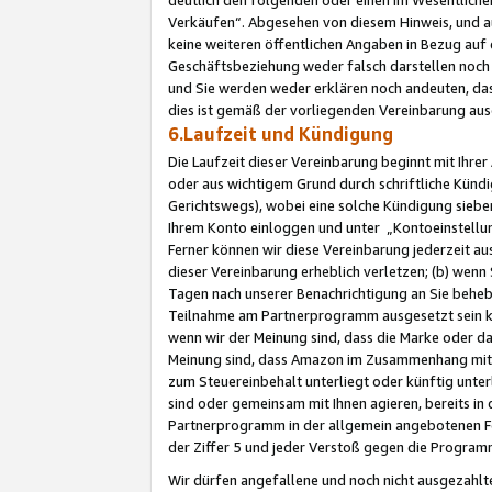
Verkäufen“. Abgesehen von diesem Hinweis, und a
keine weiteren öffentlichen Angaben in Bezug au
Geschäftsbeziehung weder falsch darstellen noch a
und Sie werden weder erklären noch andeuten, dass
dies ist gemäß der vorliegenden Vereinbarung ausd
6.Laufzeit und Kündigung
Die Laufzeit dieser Vereinbarung beginnt mit Ihre
oder aus wichtigem Grund durch schriftliche Kündi
Gerichtswegs), wobei eine solche Kündigung siebe
Ihrem Konto einloggen und unter „Kontoeinstellu
Ferner können wir diese Vereinbarung jederzeit aus
dieser Vereinbarung erheblich verletzen; (b) wenn
Tagen nach unserer Benachrichtigung an Sie behe
Teilnahme am Partnerprogramm ausgesetzt sein kö
wenn wir der Meinung sind, dass die Marke oder 
Meinung sind, dass Amazon im Zusammenhang mit d
zum Steuereinbehalt unterliegt oder künftig unter
sind oder gemeinsam mit Ihnen agieren, bereits in
Partnerprogramm in der allgemein angebotenen Fo
der Ziffer 5 und jeder Verstoß gegen die Programm
Wir dürfen angefallene und noch nicht ausgezahlt