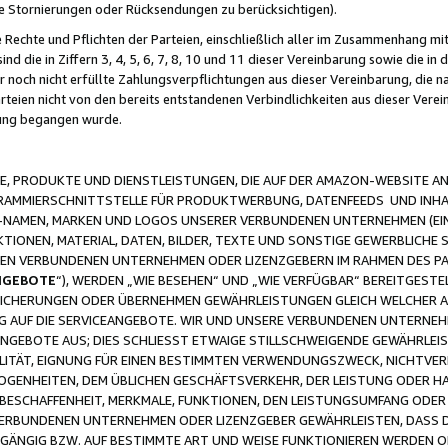
ge Stornierungen oder Rücksendungen zu berücksichtigen).
 Rechte und Pflichten der Parteien, einschließlich aller im Zusammenhang m
 die in Ziffern 3, 4, 5, 6, 7, 8, 10 und 11 dieser Vereinbarung sowie die in
er noch nicht erfüllte Zahlungsverpflichtungen aus dieser Vereinbarung, die
arteien nicht von den bereits entstandenen Verbindlichkeiten aus dieser Ver
gung begangen wurde.
 PRODUKTE UND DIENSTLEISTUNGEN, DIE AUF DER AMAZON-WEBSITE AN
GRAMMIERSCHNITTSTELLE FÜR PRODUKTWERBUNG, DATENFEEDS UND INH
-NAMEN, MARKEN UND LOGOS UNSERER VERBUNDENEN UNTERNEHMEN (EIN
IONEN, MATERIAL, DATEN, BILDER, TEXTE UND SONSTIGE GEWERBLICHE 
EREN VERBUNDENEN UNTERNEHMEN ODER LIZENZGEBERN IM RAHMEN DES 
NGEBOTE
“), WERDEN „WIE BESEHEN“ UND „WIE VERFÜGBAR“ BEREITGEST
CHERUNGEN ODER ÜBERNEHMEN GEWÄHRLEISTUNGEN GLEICH WELCHER AR
ZUG AUF DIE SERVICEANGEBOTE. WIR UND UNSERE VERBUNDENEN UNTERNEH
ANGEBOTE AUS; DIES SCHLIESST ETWAIGE STILLSCHWEIGENDE GEWÄHRLE
LITÄT, EIGNUNG FÜR EINEN BESTIMMTEN VERWENDUNGSZWECK, NICHTVER
OGENHEITEN, DEM ÜBLICHEN GESCHÄFTSVERKEHR, DER LEISTUNG ODER H
 BESCHAFFENHEIT, MERKMALE, FUNKTIONEN, DEN LEISTUNGSUMFANG ODER
VERBUNDENEN UNTERNEHMEN ODER LIZENZGEBER GEWÄHRLEISTEN, DASS D
HGÄNGIG BZW. AUF BESTIMMTE ART UND WEISE FUNKTIONIEREN WERDEN 