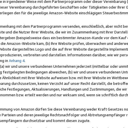
e in irgendeiner Weise mit dem Partnerprogramm oder dieser Vereinbarung (ei
ieser Vereinbarung durchgeführten Geschäften oder Tätigkeiten oder Ihrer 
liegen den für die jeweilige Amazon-Website einschlägigen Steuerbestim
mmenhang mit dem Partnerprogramm versenden, einschließlich, aber nicht be
site und die Nutzer Ihrer Website, die wir im Zusammenhang mit Ihrer Darst
itergeben (beispielsweise dass ein bestimmter Amazon-Kunde vor dem Kauf
uf die Amazon-Website kam, (b) Ihre Website prüfen, überwachen und anderwei
r Website dargestelltes Logo und die auf Ihrer Website dargestellte Impleme
reproduzieren, verbreiten und darstellen. Informationen darüber, wie wir per
ng in
Anhang 4
.
 (a) wir und unsere verbundenen Unternehmen jederzeit (mittelbar oder unmit
ng festgelegten Bedingungen abweichen, (b) wir und unsere verbundenen Unte
 Ähnlichkeit mit Ihrer Website aufweisen bzw. mit Ihrer Website im Wettbewer
barung durchzusetzen, keinen Verzicht auf unser Recht darstellt, die betrof
liche Festlegungen, Aktualisierungen, Handlungen und Zustimmungen, die wi
enommen bzw. erteilt werden und nur wirksam sind, wenn sie schriftlich dur
stimmung von Amazon dürfen Sie diese Vereinbarung weder Kraft Gesetzes no
die Parteien und deren jeweilige Rechtsnachfolger und Abtretungsempfänger 
ngsempfängern durchsetzbar und kommt diesen zugute.