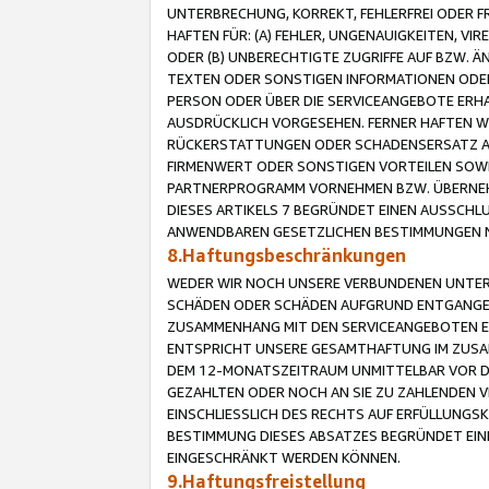
UNTERBRECHUNG, KORREKT, FEHLERFREI ODER 
HAFTEN FÜR: (A) FEHLER, UNGENAUIGKEITEN, 
ODER (B) UNBERECHTIGTE ZUGRIFFE AUF BZW. 
TEXTEN ODER SONSTIGEN INFORMATIONEN ODER 
PERSON ODER ÜBER DIE SERVICEANGEBOTE ERHA
AUSDRÜCKLICH VORGESEHEN. FERNER HAFTEN 
RÜCKERSTATTUNGEN ODER SCHADENSERSATZ AU
FIRMENWERT ODER SONSTIGEN VORTEILEN SOWIE
PARTNERPROGRAMM VORNEHMEN BZW. ÜBERNEHM
DIESES ARTIKELS 7 BEGRÜNDET EINEN AUSSCH
ANWENDBAREN GESETZLICHEN BESTIMMUNGEN 
8.Haftungsbeschränkungen
WEDER WIR NOCH UNSERE VERBUNDENEN UNTERN
SCHÄDEN ODER SCHÄDEN AUFGRUND ENTGANGENE
ZUSAMMENHANG MIT DEN SERVICEANGEBOTEN EN
ENTSPRICHT UNSERE GESAMTHAFTUNG IM ZUSAM
DEM 12-MONATSZEITRAUM UNMITTELBAR VOR DE
GEZAHLTEN ODER NOCH AN SIE ZU ZAHLENDEN V
EINSCHLIESSLICH DES RECHTS AUF ERFÜLLUNGS
BESTIMMUNG DIESES ABSATZES BEGRÜNDET EI
EINGESCHRÄNKT WERDEN KÖNNEN.
9.Haftungsfreistellung