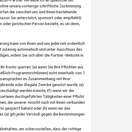
ohne unsere vorherige schriftliche Zustimmung
ürfen die zwischen uns und Ihnen bestehende
mazon Sie unterstützt, sponsert oder empfiehlt)
oder juristischen Person besteht, es sei denn,
arung kann von Ihnen und uns jederzeit ordentlich
t zulässig automatisch und unter Ausschluss des
gen, indem Sie sich über die Partner-Website in
hr Konto sperren: (a) wenn Sie Ihre Pflichten aus
eßlich Programmrichtlinien) nicht innerhalb von 7
ngsansprüchen im Zusammenhang mit Ihrer
ührende oder illegale Zwecke genutzt wurde; (e)
eschädigt werden könnte; (f) wenn wir der
rteien durchgeführten Tätigkeiten einer Pflicht
nen, die unserer Ansicht nach mit Ihnen verbunden
nto gesperrt haben) oder (h) wenn wir das
 (a) gilt jeder Verstoß gegen die Bestimmungen
ehalten, um sicherzustellen, dass der richtige