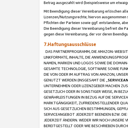
Betrag ausgezahlt wird (beispielsweise um etwai
Mit Beendigung dieser Vereinbarung erlöschen alle
Lizenzen/Nutzungsrechte; hiervon ausgenommen sind
Pflichten der Parteien sowie ggf. entstandene, ab
Die Beendigung dieser Vereinbarung befreit die P
gegen diese Vereinbarung, der vor deren Beendi
7.Haftungsausschlüsse
DAS PARTNERPROGRAMM, DIE AMAZON-WEBSITE,
LINKFORMATE, INHALTE, DIE ANWENDUNGSPRO
NAMEN, MARKEN UND LOGOS SOWIE DIE DOMAIN
GESAMTE TECHNOLOGIE, SOFTWARE SOWIE FUNKT
DIE VON ODER IM AUFTRAG VON AMAZON, UNS
GENUTZT WERDEN (INSGESAMT DIE „
SERVICEA
UNTERNEHMEN ODER LIZENZGEBER MACHEN ZUSI
GESETZLICH ODER IN SONSTIGER WEISE, IN BE
GEWÄHRLEISTUNGEN IN BEZUG AUF DIE SERVICE
MARKTGÄNGIGKEIT, ZUFRIEDENSTELLENDER QUA
SICH AUS GESETZLICHEN BESTIMMUNGEN, GEPFL
SERVICEANGEBOT JEDERZEIT BEENDEN BZW. DIE
JEDERZEIT ÄNDERN. WEDER WIR NOCH UNSERE 
BEREITGESTELLT ODER WIE BESCHRIEBEN DURC