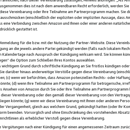
usgenommen dies ist nach dem anwendbaren Recht erforderlich, werden Sie 
f diese Vereinbarung oder Ihre Teilnahme am Partnerprogramm machen. Sie d
usschmücken (einschließlich der expliziten oder impliziten Aussage, dass A
 eine Verbindung zwischen Amazon und Ihnen oder einer anderen natürlichen 
rücklich gestattet ist.
r Anmeldung für die bzw. mit der Nutzung der Partner-Website. Diese Vereinb
gung an die jeweils andere Partei gekündigt werden (falls nach lokalem Rech
n Kalendertage nach Ausspruch der Kündigung wirksam wird. Sie können kündi
ngen“ die Option zum Schließen Ihres Kontos auswählen.
 wichtigem Grund durch schriftliche Kündigung an Sie fristlos kündigen oder I
 Sie darüber hinaus anderweitige Verstöße gegen diese Vereinbarung (einschli
ben; (c) wenn wir befürchten, dass Amazon potenziellen Rechts- oder Haftu
nnte; (d) wenn Ihre Teilnahme am Partnerprogramm für betrügerische, irref
das Ansehen von Amazon durch Sie oder Ihre Teilnahme am Partnerprogramm b
ieser Vereinbarung oder den gemäß dieser Vereinbarung von den Vertragspa
liegen könnte; (g) wenn wir diese Vereinbarung mit Ihnen oder anderen Perso
 der Vergangenheit, gleich aus welchem Grund, gekündigt hatten (oder Ihr Ko
rm beenden. Vorsorglich und ohne Einschränkung des vorstehenden Absatzes
richtlinien als erheblicher Verstoß gegen diese Vereinbarung.
e Vergütungen nach einer Kündigung für einen angemessenen Zeitraum zurückb