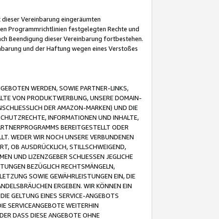
it dieser Vereinbarung eingeräumten
 den Programmrichtlinien festgelegten Rechte und
 nach Beendigung dieser Vereinbarung fortbestehen.
einbarung und der Haftung wegen eines Verstoßes
GEBOTEN WERDEN, SOWIE PARTNER-LINKS,
ALTE VON PRODUKTWERBUNG, UNSERE DOMAIN-
SCHLIESSLICH DER AMAZON-MARKEN) UND DIE
SCHUTZRECHTE, INFORMATIONEN UND INHALTE,
PARTNERPROGRAMMS BEREITGESTELLT ODER
ELLT. WEDER WIR NOCH UNSERE VERBUNDENEN
T, OB AUSDRÜCKLICH, STILLSCHWEIGEND,
MEN UND LIZENZGEBER SCHLIESSEN JEGLICHE
ISTUNGEN BEZÜGLICH RECHTSMÄNGELN,
LETZUNG SOWIE GEWÄHRLEISTUNGEN EIN, DIE
ANDELSBRÄUCHEN ERGEBEN. WIR KÖNNEN EIN
 DIE GELTUNG EINES SERVICE-ANGEBOTS
IE SERVICEANGEBOTE WEITERHIN
ODER DASS DIESE ANGEBOTE OHNE