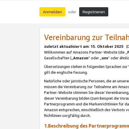
Anmelden
Registrieren
oder
Vereinbarung zur Teil
zuletzt aktualisiert am
:
15. Oktober 2025
(De
Willkommen auf Amazons Partner-Website (die „
Gesellschaften („
Amazon
“ oder „
uns
“ oder ähnl
Übersetzungen stehen in folgenden Sprachen zur 
gilt die englische Fassung.
Natürliche oder juristische Personen, die an uns
müssen die Vereinbarung zur Teilnahme am Amaz
Partner-Website stimmen Sie dieser Vereinbarung,
dieser Vereinbarung bilden (zum Beispiel die Vo
Partnerprogramm und die Markenrichtlinien für da
Amazon entsprechen, einschließlich des Verbots vo
Richtlinien sorgfältig durch.
1.Beschreibung des Partnerprogra