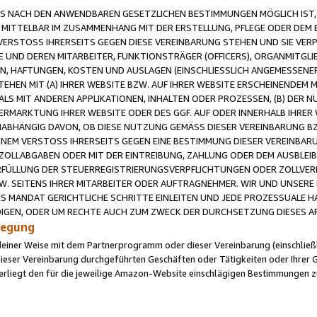
 NACH DEN ANWENDBAREN GESETZLICHEN BESTIMMUNGEN MÖGLICH IST, S
MITTELBAR IM ZUSAMMENHANG MIT DER ERSTELLUNG, PFLEGE ODER DEM BE
ERSTOSS IHRERSEITS GEGEN DIESE VEREINBARUNG STEHEN UND SIE VERP
UND DEREN MITARBEITER, FUNKTIONSTRÄGER (OFFICERS), ORGANMITGLI
N, HAFTUNGEN, KOSTEN UND AUSLAGEN (EINSCHLIESSLICH ANGEMESSENE
HEN MIT (A) IHRER WEBSITE BZW. AUF IHRER WEBSITE ERSCHEINENDEM M
LS MIT ANDEREN APPLIKATIONEN, INHALTEN ODER PROZESSEN, (B) DER 
RMARKTUNG IHRER WEBSITE ODER DES GGF. AUF ODER INNERHALB IHRER W
ABHÄNGIG DAVON, OB DIESE NUTZUNG GEMÄSS DIESER VEREINBARUNG B
EINEM VERSTOSS IHRERSEITS GEGEN EINE BESTIMMUNG DIESER VEREINBARU
D ZOLLABGABEN ODER MIT DER EINTREIBUNG, ZAHLUNG ODER DEM AUSBLEI
FÜLLUNG DER STEUERREGISTRIERUNGSVERPFLICHTUNGEN ODER ZOLLVERPF
W. SEITENS IHRER MITARBEITER ODER AUFTRAGNEHMER. WIR UND UNSERE
ES MANDAT GERICHTLICHE SCHRITTE EINLEITEN UND JEDE PROZESSUALE 
GEN, ODER UM RECHTE AUCH ZUM ZWECK DER DURCHSETZUNG DIESES AR
ilegung
endeiner Weise mit dem Partnerprogramm oder dieser Vereinbarung (einschließl
ieser Vereinbarung durchgeführten Geschäften oder Tätigkeiten oder Ihrer 
iegt den für die jeweilige Amazon-Website einschlägigen Bestimmungen z