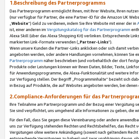
1.Beschreibung des Partnerprogramms
Das Partnerprogramm ermöglicht Ihnen, mit Ihrer Website, Ihren nutzer
(nur verfügbar für Partner, die eine Partner-ID für die Amazon UK We
„
Website
“) Geld zu verdienen, indem Sie Ihre Website mit einer der in
ist, einer anderen im
Vergütungskatalog für das Partnerprogramm
enth
Alexa Skill (über das Alexa Shopping Kit) verlinken. Entsprechende Lin
markierten Link-Formate verwenden („
Partner-Links
“).
Wenn unsere Kunden die Partner-Links anklicken oder sich damit verbi
angeboten werden, oder andere Handlungen vornehmen, können Sie eine
Partnerprogramm
näher beschrieben (und vorbehaltlich der dort festg
Produkte oder Leistungen können wir Ihnen Daten, Bilder, Texte, Linkfo
für Anwendungsprogramme, die Alexa-Funktionalität und weitere Inf
zur Verfügung stellen. Der Begriff „Programminhalte“ bezieht sich dabe
in Bezug auf Produkte, die auf Websites angeboten werden, bei denen 
2.Compliance-Anforderungen für das Partnerprog
Ihre Teilnahme am Partnerprogramm und der Bezug einer Vergütung setz
Sie sind verpflichtet, uns umgehend alle Informationen zu geben, die w
Für den Fall, dass Sie gegen diese Vereinbarung oder andere anwendba
uns zur Verfügung stehenden Rechten und Rechtsbehelfen, das Recht vo
Vergütungen ohne weitere Ankündigung (soweit nach geltendem Recht z
entsprechende Vergütungen zu haben) und zwar unabhängig davon, ob 