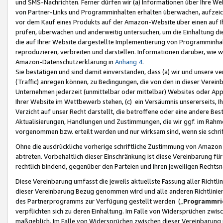
und SMS-Nachrichten. Ferner dürfen wir (a) Informationen über Ihre We
von Partner-Links und Programminhalten erhalten überwachen, aufzei
vor dem Kauf eines Produkts auf der Amazon-Website über einen auf Ih
prüfen, überwachen und anderweitig untersuchen, um die Einhaltung dies
die auf Ihrer Website dargestellte Implementierung von Programminhalt
reproduzieren, verbreiten und darstellen. Informationen darüber, wie w
Amazon-Datenschutzerklärung in
Anhang 4
.
Sie bestätigen und sind damit einverstanden, dass (a) wir und unsere 
(Traffic) anregen können, zu Bedingungen, die von den in dieser Vere
Unternehmen jederzeit (unmittelbar oder mittelbar) Websites oder Appl
Ihrer Website im Wettbewerb stehen, (c) ein Versäumnis unsererseits, I
Verzicht auf unser Recht darstellt, die betroffene oder eine andere B
Aktualisierungen, Handlungen und Zustimmungen, die wir ggf. im Rahme
vorgenommen bzw. erteilt werden und nur wirksam sind, wenn sie schri
Ohne die ausdrückliche vorherige schriftliche Zustimmung von Amazon
abtreten. Vorbehaltlich dieser Einschränkung ist diese Vereinbarung f
rechtlich bindend, gegenüber den Parteien und ihren jeweiligen Rech
Diese Vereinbarung umfasst die jeweils aktuellste Fassung aller Richtli
dieser Vereinbarung Bezug genommen wird und alle anderen Richtlinie
des Partnerprogramms zur Verfügung gestellt werden („
Programmric
verpflichten sich zu deren Einhaltung. Im Falle von Widersprüchen zwi
maßgeblich. Im Falle von Widersprüchen zwischen dieser Vereinbarun