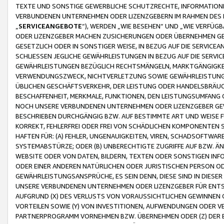
TEXTE UND SONSTIGE GEWERBLICHE SCHUTZRECHTE, INFORMATIONE
VERBUNDENEN UNTERNEHMEN ODER LIZENZGEBERN IM RAHMEN DES
„
SERVICEANGEBOTE
“), WERDEN „WIE BESEHEN“ UND „WIE VERFÜ
ODER LIZENZGEBER MACHEN ZUSICHERUNGEN ODER ÜBERNEHMEN GEW
GESETZLICH ODER IN SONSTIGER WEISE, IN BEZUG AUF DIE SERVI
SCHLIESSEN JEGLICHE GEWÄHRLEISTUNGEN IN BEZUG AUF DIE SERVI
GEWÄHRLEISTUNGEN BEZÜGLICH RECHTSMÄNGELN, MARKTGÄNGIGKEIT
VERWENDUNGSZWECK, NICHTVERLETZUNG SOWIE GEWÄHRLEISTUNGEN 
ÜBLICHEN GESCHÄFTSVERKEHR, DER LEISTUNG ODER HANDELSBRÄUCH
BESCHAFFENHEIT, MERKMALE, FUNKTIONEN, DEN LEISTUNGSUMFANG 
NOCH UNSERE VERBUNDENEN UNTERNEHMEN ODER LIZENZGEBER GEWÄ
BESCHRIEBEN DURCHGÄNGIG BZW. AUF BESTIMMTE ART UND WEISE
KORREKT, FEHLERFREI ODER FREI VON SCHÄDLICHEN KOMPONENTEN
HAFTEN FÜR: (A) FEHLER, UNGENAUIGKEITEN, VIREN, SCHADSOFTW
SYSTEMABSTÜRZE; ODER (B) UNBERECHTIGTE ZUGRIFFE AUF BZW. 
WEBSITE ODER VON DATEN, BILDERN, TEXTEN ODER SONSTIGEN INF
ODER EINER ANDEREN NATÜRLICHEN ODER JURISTISCHEN PERSON OD
GEWÄHRLEISTUNGSANSPRÜCHE, ES SEIN DENN, DIESE SIND IN DIES
UNSERE VERBUNDENEN UNTERNEHMEN ODER LIZENZGEBER FÜR EN
AUFGRUND (X) DES VERLUSTS VON VORAUSSICHTLICHEN GEWINNEN
VORTEILEN SOWIE (Y) VON INVESTITIONEN, AUFWENDUNGEN ODER VE
PARTNERPROGRAMM VORNEHMEN BZW. ÜBERNEHMEN ODER (Z) DER 