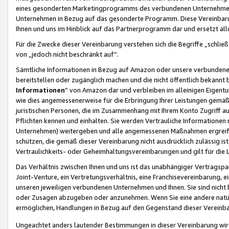
eines gesonderten Marketingprogramms des verbundenen Unternehmens
Unternehmen in Bezug auf das gesonderte Programm. Diese Vereinbarung
Ihnen und uns im Hinblick auf das Partnerprogramm dar und ersetzt al
Für die Zwecke dieser Vereinbarung verstehen sich die Begriffe „schließ
von „jedoch nicht beschränkt auf“.
Sämtliche Informationen in Bezug auf Amazon oder unsere verbunde
bereitstellen oder zugänglich machen und die nicht öffentlich bekannt bz
Informationen
“ von Amazon dar und verbleiben im alleinigen Eigent
wie dies angemessenerweise für die Erbringung Ihrer Leistungen gemäß d
juristischen Personen, die im Zusammenhang mit Ihrem Konto Zugriff au
Pflichten kennen und einhalten. Sie werden Vertrauliche Informationen 
Unternehmen) weitergeben und alle angemessenen Maßnahmen ergreifen
schützen, die gemäß dieser Vereinbarung nicht ausdrücklich zulässig is
Vertraulichkeits- oder Geheimhaltungsvereinbarungen und gilt für die
Das Verhältnis zwischen Ihnen und uns ist das unabhängiger Vertragspa
Joint-Venture, ein Vertretungsverhältnis, eine Franchisevereinbarung, 
unseren jeweiligen verbundenen Unternehmen und Ihnen. Sie sind ni
oder Zusagen abzugeben oder anzunehmen. Wenn Sie eine andere natürli
ermöglichen, Handlungen in Bezug auf den Gegenstand dieser Vereinbar
Ungeachtet anders lautender Bestimmungen in dieser Vereinbarung wird