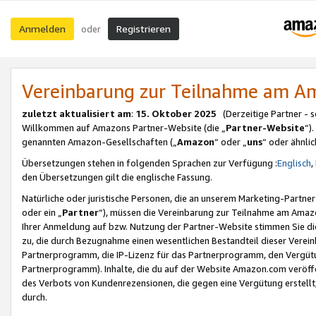
Anmelden
Registrieren
oder
Vereinbarung zur Teilnahme am 
zuletzt aktualisiert am
:
15. Oktober 2025
(Derzeitige Partner - 
Willkommen auf Amazons Partner-Website (die „
Partner-Website
“)
genannten Amazon-Gesellschaften („
Amazon
“ oder „
uns
“ oder ähnli
Übersetzungen stehen in folgenden Sprachen zur Verfügung :
Englisch
,
den Übersetzungen gilt die englische Fassung.
Natürliche oder juristische Personen, die an unserem Marketing-Partn
oder ein „
Partner
“), müssen die Vereinbarung zur Teilnahme am Ama
Ihrer Anmeldung auf bzw. Nutzung der Partner-Website stimmen Sie die
zu, die durch Bezugnahme einen wesentlichen Bestandteil dieser Verei
Partnerprogramm, die IP-Lizenz für das Partnerprogramm, den Vergütu
Partnerprogramm). Inhalte, die du auf der Website Amazon.com veröffe
des Verbots von Kundenrezensionen, die gegen eine Vergütung erstellt, 
durch.