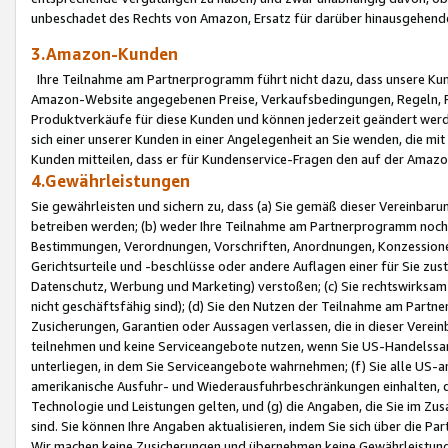
unbeschadet des Rechts von Amazon, Ersatz für darüber hinausgehen
3.Amazon-Kunden
Ihre Teilnahme am Partnerprogramm führt nicht dazu, dass unsere Kun
Amazon-Website angegebenen Preise, Verkaufsbedingungen, Regeln, Ri
Produktverkäufe für diese Kunden und können jederzeit geändert werde
sich einer unserer Kunden in einer Angelegenheit an Sie wenden, die 
Kunden mitteilen, dass er für Kundenservice-Fragen den auf der Ama
4.Gewährleistungen
Sie gewährleisten und sichern zu, dass (a) Sie gemäß dieser Vereinba
betreiben werden; (b) weder Ihre Teilnahme am Partnerprogramm noch d
Bestimmungen, Verordnungen, Vorschriften, Anordnungen, Konzessionen,
Gerichtsurteile und -beschlüsse oder andere Auflagen einer für Sie zu
Datenschutz, Werbung und Marketing) verstoßen; (c) Sie rechtswirksam 
nicht geschäftsfähig sind); (d) Sie den Nutzen der Teilnahme am Partne
Zusicherungen, Garantien oder Aussagen verlassen, die in dieser Verein
teilnehmen und keine Serviceangebote nutzen, wenn Sie US-Handelssa
unterliegen, in dem Sie Serviceangebote wahrnehmen; (f) Sie alle US
amerikanische Ausfuhr- und Wiederausfuhrbeschränkungen einhalten, 
Technologie und Leistungen gelten, und (g) die Angaben, die Sie im 
sind. Sie können Ihre Angaben aktualisieren, indem Sie sich über die 
Wir machen keine Zusicherungen und übernehmen keine Gewährleistun