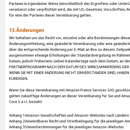
Parteien in irgendeiner Weise (einschließlich des Ergreifens oder Unt
veranlasst oder verpflichtet wird, die mit US-Gesetzen, Vorschriften,
für eine der Parteien dieser Vereinbarung gelten.
13.Änderungen
Wir behalten uns das Recht vor, einzelne oder alle Bestimmungen diese
Änderungsmitteilung, eine geänderte Vereinbarung oder eine geänderte 
über die entsprechende Änderung per E-Mail an Ihre zu diesem Zeitpun
ausgenommen etwaige Erhöhungen der Standardvergütung im Rahmen
Datum, jedoch frühestens sieben Kalendertage nach dem Datum, an de
PARTNERPROGRAMM NACH DEM DATUM DES WIRKSAMWERDENS DER Ä
WENN SIE MIT EINER ÄNDERUNG NICHT EINVERSTANDEN SIND, HABEN S
KÜNDIGEN.
Wenn Sie diese Vereinbarung mit Amazon France Services SAS geschlo
gelten zukünftige Änderungen an dieser Vereinbarung für Sie und Ama
Core S.à r.l. bezieht.
Anhang 1Amazon-Gesellschaften und Amazon-Websites nach Ländern
Anhang 2Anwendbares Recht und Streitbeilegung für die jeweiligen 
Anhang 3Steuerbestimmungen für die jeweiligen Amazon-Websites