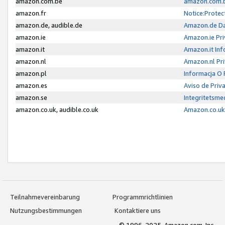
amazon.com.be
amazon.com.b
amazon.fr
Notice:Protec
amazon.de, audible.de
Amazon.de Da
amazon.ie
Amazon.ie Pri
amazon.it
Amazon.it Inf
amazon.nl
Amazon.nl Pri
amazon.pl
Informacja O
amazon.es
Aviso de Priv
amazon.se
Integritetsm
amazon.co.uk, audible.co.uk
Amazon.co.uk 
Teilnahmevereinbarung
Programmrichtlinien
Nutzungsbestimmungen
Kontaktiere uns