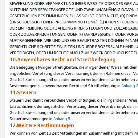
BEWERBUNG ODER VERMARKTUNG IHRER WEBSITE ODER DES GGF. AUF 
NUTZUNG DER SERVICEANGEBOTE UND ZWAR UNABHÄNGIG DAVON, O
GESETZLICHEN BESTIMMUNGEN ZULÄSSIG IST ODER NICHT, (D) EINE
(EINSCHLIESSLICH EINER PROGRAMMRICHTLINIE), (E) IHREN STEUER
DER EINTREIBUNG ODER ZAHLUNG IHRER STEUERN UND ZOLLABGAB
ODER ZOLLVERPFLICHTUNGEN, ODER (F) FAHRLÄSSIGKEIT ODER VORS
AUFTRAGNEHMER. WIR UND UNSERE BEAUFTRAGTEN KÖNNEN IM NAME
GERICHTLICHE SCHRITTE EINLEITEN UND JEDE PROZESSUALE HAND
VERTEIDIGEN, ODER UM RECHTE AUCH ZUM ZWECK DER DURCHSETZU
10.Anwendbares Recht und Streitbeilegung
Die Beilegung etwaiger Streitigkeiten, die in irgendeiner Weise mit de
angeblichen Verletzung dieser Vereinbarung), den im Rahmen dieser Ve
Geschäftsbeziehung mit uns oder unseren verbundenen Unternehmen zu
Bestimmungen zu anwendbarem Recht und Streitbeilegung in
Anhang 
11.Steuern
Steuern und damit verbundene Verpflichtungen, die in irgendeiner Wei
tatsächlichen oder angeblichen Verletzung dieser Vereinbarung), den 
Geschäftsbeziehung mit uns oder unseren verbundenen Unternehmen z
Steuerbestimmungen in
Anhang 3
.
12.Weitere Bestimmungen
Wir können von Zeit zu Zeit Mitteilungen im Zusammenhang mit dem Par