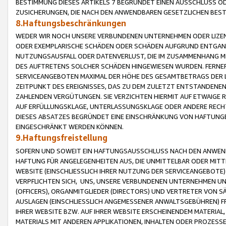
BESTIMMUNG DIESES ARTIKELS 7 BEGRÜNDET EINEN AUSSCHLUSS 
ZUSICHERUNGEN, DIE NACH DEN ANWENDBAREN GESETZLICHEN BE
8.Haftungsbeschränkungen
WEDER WIR NOCH UNSERE VERBUNDENEN UNTERNEHMEN ODER LIZEN
ODER EXEMPLARISCHE SCHÄDEN ODER SCHÄDEN AUFGRUND ENTGANG
NUTZUNGSAUSFALL ODER DATENVERLUST, DIE IM ZUSAMMENHANG MI
DES AUFTRETENS SOLCHER SCHÄDEN HINGEWIESEN WURDEN. FERN
SERVICEANGEBOTEN MAXIMAL DER HÖHE DES GESAMTBETRAGS DER 
ZEITPUNKT DES EREIGNISSES, DAS ZU DEM ZULETZT ENTSTANDENE
ZAHLENDEN VERGÜTUNGEN. SIE VERZICHTEN HIERMIT AUF ETWAIGE 
AUF ERFÜLLUNGSKLAGE, UNTERLASSUNGSKLAGE ODER ANDERE RECHT
DIESES ABSATZES BEGRÜNDET EINE EINSCHRÄNKUNG VON HAFTUNG
EINGESCHRÄNKT WERDEN KÖNNEN.
9.Haftungsfreistellung
SOFERN UND SOWEIT EIN HAFTUNGSAUSSCHLUSS NACH DEN ANWENDB
HAFTUNG FÜR ANGELEGENHEITEN AUS, DIE UNMITTELBAR ODER MITT
WEBSITE (EINSCHLIESSLICH IHRER NUTZUNG DER SERVICEANGEBOTE)
VERPFLICHTEN SICH, UNS, UNSERE VERBUNDENEN UNTERNEHMEN UN
(OFFICERS), ORGANMITGLIEDER (DIRECTORS) UND VERTRETER VON 
AUSLAGEN (EINSCHLIESSLICH ANGEMESSENER ANWALTSGEBÜHREN) FR
IHRER WEBSITE BZW. AUF IHRER WEBSITE ERSCHEINENDEM MATERIAL
MATERIALS MIT ANDEREN APPLIKATIONEN, INHALTEN ODER PROZESSE