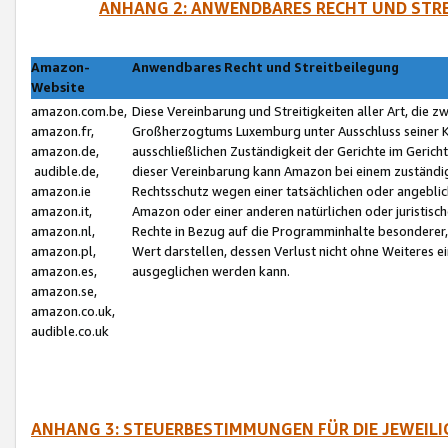
ANHANG 2: ANWENDBARES RECHT UND STRE
Amazon-
Anwendbares Recht und Streitbeilegung
Website
amazon.com.be,
Diese Vereinbarung und Streitigkeiten aller Art, die 
amazon.fr,
Großherzogtums Luxemburg unter Ausschluss seiner Kol
amazon.de,
ausschließlichen Zuständigkeit der Gerichte im Geri
audible.de,
dieser Vereinbarung kann Amazon bei einem zuständig
amazon.ie
Rechtsschutz wegen einer tatsächlichen oder angebli
amazon.it,
Amazon oder einer anderen natürlichen oder juristisc
amazon.nl,
Rechte in Bezug auf die Programminhalte besonderer,
amazon.pl,
Wert darstellen, dessen Verlust nicht ohne Weiteres e
amazon.es,
ausgeglichen werden kann.
amazon.se,
amazon.co.uk,
audible.co.uk
ANHANG 3: STEUERBESTIMMUNGEN FÜR DIE JEWEIL