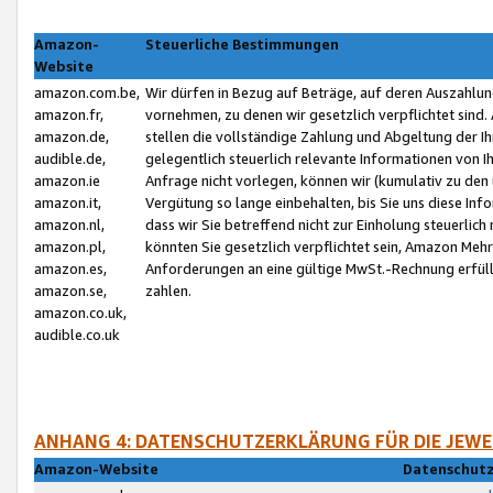
Amazon-
Steuerliche Bestimmungen
Website
amazon.com.be,
Wir dürfen in Bezug auf Beträge, auf deren Auszahlun
amazon.fr,
vornehmen, zu denen wir gesetzlich verpflichtet sind
amazon.de,
stellen die vollständige Zahlung und Abgeltung der 
audible.de,
gelegentlich steuerlich relevante Informationen von I
amazon.ie
Anfrage nicht vorlegen, können wir (kumulativ zu de
amazon.it,
Vergütung so lange einbehalten, bis Sie uns diese Inf
amazon.nl,
dass wir Sie betreffend nicht zur Einholung steuerlich 
amazon.pl,
könnten Sie gesetzlich verpflichtet sein, Amazon Meh
amazon.es,
Anforderungen an eine gültige MwSt.-Rechnung erfüllt
amazon.se,
zahlen.
amazon.co.uk,
audible.co.uk
ANHANG 4: DATENSCHUTZERKLÄRUNG FÜR DIE JEWE
Amazon-Website
Datenschutz