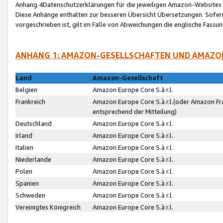
Anhang 4Datenschutzerklärungen für die jeweiligen Amazon-Websites
Diese Anhänge enthalten zur besseren Übersicht Übersetzungen. Sofe
vorgeschrieben ist, gilt im Falle von Abweichungen die englische Fass
ANHANG 1: AMAZON-GESELLSCHAFTEN UND AMAZO
Land
Amazon-Gesellschaft
Belgien
Amazon Europe Core S.à r.l.
Frankreich
Amazon Europe Core S.à r.l.(oder Amazon Fr
entsprechend der Mitteilung)
Deutschland
Amazon Europe Core S.à r.l.
Irland
Amazon Europe Core S.à r.l.
Italien
Amazon Europe Core S.à r.l.
Niederlande
Amazon Europe Core S.à r.l.
Polen
Amazon Europe Core S.à r.l.
Spanien
Amazon Europe Core S.à r.l.
Schweden
Amazon Europe Core S.à r.l.
Vereinigtes Königreich
Amazon Europe Core S.à r.l.