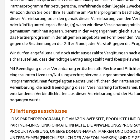
Partnerprogramm für betrügerische, irreführende oder illegale Zwecke
Amazon durch Sie oder Ihre Teilnahme am Partnerprogramm beschädig
dieser Vereinbarung oder den gemäß dieser Vereinbarung von den Vertr
oder künftig unterliegen könnte; (g) wenn wir diese Vereinbarung mit I
gemeinsam mit Ihnen agieren, bereits in der Vergangenheit, gleich aus
das Partnerprogramm in der allgemein angebotenen Form beenden. Vors
gegen die Bestimmungen der Ziffer 5 und jeder Verstoß gegen die Prog
Wir dürfen angefallene und noch nicht ausgezahlte Vergütungen nach 
sicherzustellen, dass der richtige Betrag ausgezahlt wird (beispielsw
Mit Beendigung dieser Vereinbarung erlöschen alle Rechte und Pflichte
eingeräumten Lizenzen/Nutzungsrechte; hiervon ausgenommen sind die in 
Programmrichtlinien festgelegten Rechte und Pflichten der Parteien sow
Vereinbarung, die nach Beendigung dieser Vereinbarung fortbestehen. D
entstandenen Verbindlichkeiten aus dieser Vereinbarung und der Haft
begangen wurde.
7.Haftungsausschlüsse
DAS PARTNERPROGRAMM, DIE AMAZON-WEBSITE, PRODUKTE UND DI
PARTNER-LINKS, LINKFORMATE, INHALTE, DIE ANWENDUNGSPROGR
PRODUKTWERBUNG, UNSERE DOMAIN-NAMEN, MARKEN UND LOGOS S
UNTERNEHMEN (EINSCHLIESSLICH DER AMAZON-MARKEN) UND DIE GE