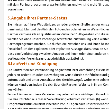
mit dem Partnerprogramm erwarten können, und wir sind nicht für etwa
vornehmen.
5.Angabe Ihres Partner-Status
Sie müssen auf Ihrer Website bzw. an jeder anderen Stelle, an der Am
genehmigt, klar und deutlich den folgenden oder einen im Wesentlichen
Partner verdiene ich an qualifizierten Verkäufen“. Abgesehen von die
werden Sie ohne unsere vorherige schriftliche Zustimmung keine weite
Partnerprogramm machen. Sie dürfen die zwischen uns und Ihnen best
(einschließlich der expliziten oder impliziten Aussage, dass Amazon Si
dass eine Verbindung zwischen Amazon und Ihnen oder einer anderen natü
vorliegenden Vereinbarung ausdrücklich gestattet ist.
6.Laufzeit und Kündigung
Die Laufzeit dieser Vereinbarung beginnt mit Ihrer Anmeldung für die 
jederzeit ordentlich oder aus wichtigem Grund durch schriftliche Kündi
automatisch und unter Ausschluss des Gerichtswegs), wobei eine solch
können kündigen, indem Sie sich über die Partner-Website in Ihrem Ko
auswählen.
Ferner können wir diese Vereinbarung jederzeit aus wichtigem Grund dur
Sie Ihre Pflichten aus dieser Vereinbarung erheblich verletzen; (b) wen
Programmrichtlinien) nicht innerhalb von 7 Tagen nach unserer Benachr
oder Haftungsansprüchen im Zusammenhang mit Ihrer Teilnahme am Pa