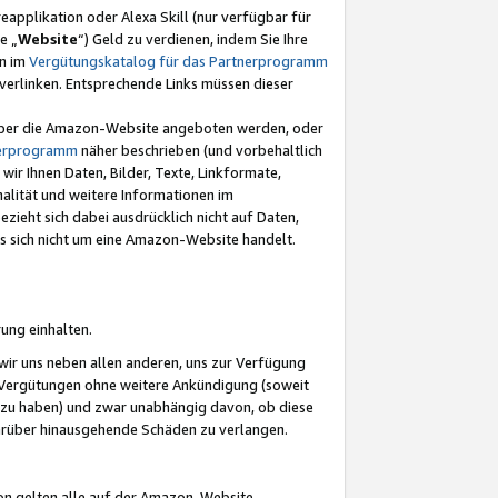
eapplikation oder Alexa Skill (nur verfügbar für
e „
Website
“) Geld zu verdienen, indem Sie Ihre
en im
Vergütungskatalog für das Partnerprogramm
t) verlinken. Entsprechende Links müssen dieser
e über die Amazon-Website angeboten werden, oder
nerprogramm
näher beschrieben (und vorbehaltlich
ir Ihnen Daten, Bilder, Texte, Linkformate,
alität und weitere Informationen im
zieht sich dabei ausdrücklich nicht auf Daten,
es sich nicht um eine Amazon-Website handelt.
rung einhalten.
ir uns neben allen anderen, uns zur Verfügung
n Vergütungen ohne weitere Ankündigung (soweit
 zu haben) und zwar unabhängig davon, ob diese
darüber hinausgehende Schäden zu verlangen.
on gelten alle auf der Amazon-Website