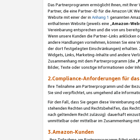
Das Partnerprogramm ermöglicht Ihnen, mit Ihrer W
Partner, die eine Partner-ID für die Amazon UK W
Website mit einer der in
Anhang 1
genannten Amazon
enthaltenen Website (jeweils eine „
Amazon-Webs
Vereinbarung entsprechen und die von uns bereitg
Wenn unsere Kunden die Partner-Links anklicken 
andere Handlungen vornehmen, können Sie eine Ver
der dort festgelegten Einschränkungen) erhalten. 
Widgets, Links, Marketing-Inhalte und andere Ver
Zusammenhang mit dem Partnerprogramm (die „
Bilder, Texte oder sonstige Informationen oder In
2.Compliance-Anforderungen für d
Ihre Teilnahme am Partnerprogramm und der Bezug 
Sie sind verpflichtet, uns umgehend alle Informat
Für den Fall, dass Sie gegen diese Vereinbarung 
stehenden Rechten und Rechtsbehelfen, das Recht
nach geltendem Recht zulässig) dauerhaft einzus
unmittelbar oder mittelbar im Zusammenhang mit
3.Amazon-Kunden
Ihre Teilnahme am Partnerprogramm führt nicht d