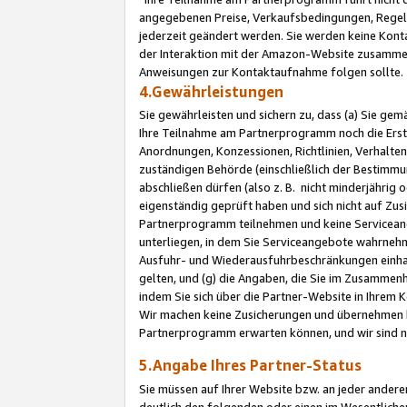
angegebenen Preise, Verkaufsbedingungen, Regeln
jederzeit geändert werden. Sie werden keine Konta
der Interaktion mit der Amazon-Website zusamme
Anweisungen zur Kontaktaufnahme folgen sollte.
4.Gewährleistungen
Sie gewährleisten und sichern zu, dass (a) Sie g
Ihre Teilnahme am Partnerprogramm noch die Erst
Anordnungen, Konzessionen, Richtlinien, Verhalten
zuständigen Behörde (einschließlich der Bestimmu
abschließen dürfen (also z. B. nicht minderjährig
eigenständig geprüft haben und sich nicht auf Zusi
Partnerprogramm teilnehmen und keine Servicean
unterliegen, in dem Sie Serviceangebote wahrneh
Ausfuhr- und Wiederausfuhrbeschränkungen einhal
gelten, und (g) die Angaben, die Sie im Zusammen
indem Sie sich über die Partner-Website in Ihrem
Wir machen keine Zusicherungen und übernehmen 
Partnerprogramm erwarten können, und wir sind n
5.Angabe Ihres Partner-Status
Sie müssen auf Ihrer Website bzw. an jeder ander
deutlich den folgenden oder einen im Wesentlichen