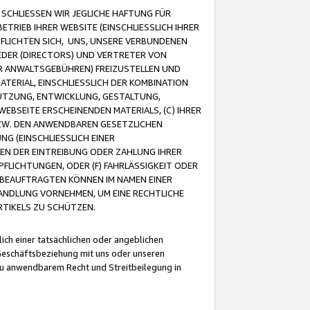
CHLIESSEN WIR JEGLICHE HAFTUNG FÜR
TRIEB IHRER WEBSITE (EINSCHLIESSLICH IHRER
FLICHTEN SICH, UNS, UNSERE VERBUNDENEN
EDER (DIRECTORS) UND VERTRETER VON
R ANWALTSGEBÜHREN) FREIZUSTELLEN UND
ATERIAL, EINSCHLIESSLICH DER KOMBINATION
NUTZUNG, ENTWICKLUNG, GESTALTUNG,
EBSEITE ERSCHEINENDEN MATERIALS, (C) IHRER
ZW. DEN ANWENDBAREN GESETZLICHEN
NG (EINSCHLIESSLICH EINER
BEN DER EINTREIBUNG ODER ZAHLUNG IHRER
LICHTUNGEN, ODER (F) FAHRLÄSSIGKEIT ODER
 BEAUFTRAGTEN KÖNNEN IM NAMEN EINER
HANDLUNG VORNEHMEN, UM EINE RECHTLICHE
TIKELS ZU SCHÜTZEN.
ich einer tatsächlichen oder angeblichen
Geschäftsbeziehung mit uns oder unseren
u anwendbarem Recht und Streitbeilegung in