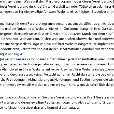
e in irgendeiner Weise mit dem Partnerprogramm oder dieser Vereinbarung (ei
ieser Vereinbarung durchgeführten Geschäften oder Tätigkeiten oder Ihrer 
liegen den für die jeweilige Amazon-Website einschlägigen Steuerbestim
mmenhang mit dem Partnerprogramm versenden, einschließlich, aber nicht be
site und die Nutzer Ihrer Website, die wir im Zusammenhang mit Ihrer Darst
itergeben (beispielsweise dass ein bestimmter Amazon-Kunde vor dem Kauf
uf die Amazon-Website kam, (b) Ihre Website prüfen, überwachen und anderwei
r Website dargestelltes Logo und die auf Ihrer Website dargestellte Impleme
reproduzieren, verbreiten und darstellen. Informationen darüber, wie wir per
ng in
Anhang 4
.
 (a) wir und unsere verbundenen Unternehmen jederzeit (mittelbar oder unmit
ng festgelegten Bedingungen abweichen, (b) wir und unsere verbundenen Unte
 Ähnlichkeit mit Ihrer Website aufweisen bzw. mit Ihrer Website im Wettbewer
barung durchzusetzen, keinen Verzicht auf unser Recht darstellt, die betrof
liche Festlegungen, Aktualisierungen, Handlungen und Zustimmungen, die wi
enommen bzw. erteilt werden und nur wirksam sind, wenn sie schriftlich dur
stimmung von Amazon dürfen Sie diese Vereinbarung weder Kraft Gesetzes no
die Parteien und deren jeweilige Rechtsnachfolger und Abtretungsempfänger 
ngsempfängern durchsetzbar und kommt diesen zugute.