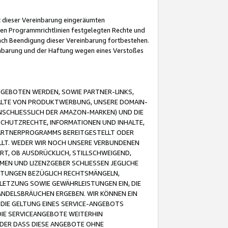
it dieser Vereinbarung eingeräumten
 den Programmrichtlinien festgelegten Rechte und
 nach Beendigung dieser Vereinbarung fortbestehen.
einbarung und der Haftung wegen eines Verstoßes
GEBOTEN WERDEN, SOWIE PARTNER-LINKS,
ALTE VON PRODUKTWERBUNG, UNSERE DOMAIN-
SCHLIESSLICH DER AMAZON-MARKEN) UND DIE
SCHUTZRECHTE, INFORMATIONEN UND INHALTE,
PARTNERPROGRAMMS BEREITGESTELLT ODER
ELLT. WEDER WIR NOCH UNSERE VERBUNDENEN
T, OB AUSDRÜCKLICH, STILLSCHWEIGEND,
MEN UND LIZENZGEBER SCHLIESSEN JEGLICHE
ISTUNGEN BEZÜGLICH RECHTSMÄNGELN,
LETZUNG SOWIE GEWÄHRLEISTUNGEN EIN, DIE
ANDELSBRÄUCHEN ERGEBEN. WIR KÖNNEN EIN
 DIE GELTUNG EINES SERVICE-ANGEBOTS
IE SERVICEANGEBOTE WEITERHIN
ODER DASS DIESE ANGEBOTE OHNE