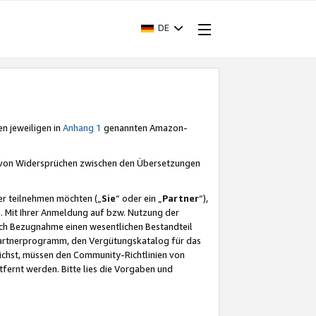
DE
en jeweiligen in
Anhang 1
genannten Amazon-
e von Widersprüchen zwischen den Übersetzungen
er teilnehmen möchten („
Sie
“ oder ein „
Partner
“),
. Mit Ihrer Anmeldung auf bzw. Nutzung der
durch Bezugnahme einen wesentlichen Bestandteil
 Partnerprogramm, den Vergütungskatalog für das
ichst, müssen den Community-Richtlinien von
fernt werden. Bitte lies die Vorgaben und