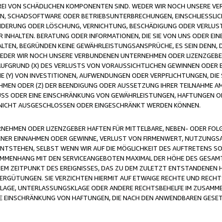
FREI VON SCHÄDLICHEN KOMPONENTEN SIND. WEDER WIR NOCH UNSERE 
VIREN, SCHADSOFTWARE ODER BETRIEBSUNTERBRECHUNGEN, EINSCHLIESSL
ÄNDERUNG ODER LÖSCHUNG, VERNICHTUNG, BESCHÄDIGUNG ODER VERLUST 
INHALTEN. BERATUNG ODER INFORMATIONEN, DIE SIE VON UNS ODER EIN
LTEN, BEGRÜNDEN KEINE GEWÄHRLEISTUNGSANSPRÜCHE, ES SEIN DENN, DI
WEDER WIR NOCH UNSERE VERBUNDENEN UNTERNEHMEN ODER LIZENZGEBE
FGRUND (X) DES VERLUSTS VON VORAUSSICHTLICHEN GEWINNEN ODER 
 (Y) VON INVESTITIONEN, AUFWENDUNGEN ODER VERPFLICHTUNGEN, DIE 
EN ODER (Z) DER BEENDIGUNG ODER AUSSETZUNG IHRER TEILNAHME A
LUSS ODER EINE EINSCHRÄNKUNG VON GEWÄHRLEISTUNGEN, HAFTUNGEN O
NICHT AUSGESCHLOSSEN ODER EINGESCHRÄNKT WERDEN KÖNNEN.
EHMEN ODER LIZENZGEBER HAFTEN FÜR MITTELBARE, NEBEN- ODER FOL
R EINNAHMEN ODER GEWINNE, VERLUST VON FIRMENWERT, NUTZUNGSAU
TSTEHEN, SELBST WENN WIR AUF DIE MÖGLICHKEIT DES AUFTRETENS S
MENHANG MIT DEN SERVICEANGEBOTEN MAXIMAL DER HÖHE DES GESAMT
M ZEITPUNKT DES EREIGNISSES, DAS ZU DEM ZULETZT ENTSTANDENEN 
ERGÜTUNGEN. SIE VERZICHTEN HIERMIT AUF ETWAIGE RECHTE UND RECHT
KLAGE, UNTERLASSUNGSKLAGE ODER ANDERE RECHTSBEHELFE IM ZUSAMME
NE EINSCHRÄNKUNG VON HAFTUNGEN, DIE NACH DEN ANWENDBAREN GESE