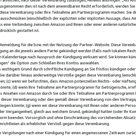
usgenommen dies ist nach dem anwendbaren Recht erforderlich, werden Sie 
f diese Vereinbarung oder Ihre Teilnahme am Partnerprogramm machen. Sie d
usschmücken (einschließlich der expliziten oder impliziten Aussage, dass A
 eine Verbindung zwischen Amazon und Ihnen oder einer anderen natürlichen 
rücklich gestattet ist.
r Anmeldung für die bzw. mit der Nutzung der Partner-Website. Diese Vereinb
gung an die jeweils andere Partei gekündigt werden (falls nach lokalem Rech
n Kalendertage nach Ausspruch der Kündigung wirksam wird. Sie können kündi
ngen“ die Option zum Schließen Ihres Kontos auswählen.
 wichtigem Grund durch schriftliche Kündigung an Sie fristlos kündigen oder I
 Sie darüber hinaus anderweitige Verstöße gegen diese Vereinbarung (einschli
ben; (c) wenn wir befürchten, dass Amazon potenziellen Rechts- oder Haftu
nnte; (d) wenn Ihre Teilnahme am Partnerprogramm für betrügerische, irref
das Ansehen von Amazon durch Sie oder Ihre Teilnahme am Partnerprogramm b
ieser Vereinbarung oder den gemäß dieser Vereinbarung von den Vertragspa
liegen könnte; (g) wenn wir diese Vereinbarung mit Ihnen oder anderen Perso
 der Vergangenheit, gleich aus welchem Grund, gekündigt hatten (oder Ihr Ko
rm beenden. Vorsorglich und ohne Einschränkung des vorstehenden Absatzes
richtlinien als erheblicher Verstoß gegen diese Vereinbarung.
e Vergütungen nach einer Kündigung für einen angemessenen Zeitraum zurückb