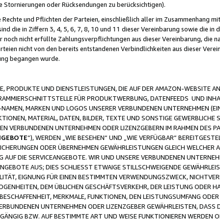
ge Stornierungen oder Rücksendungen zu berücksichtigen).
 Rechte und Pflichten der Parteien, einschließlich aller im Zusammenhang m
 die in Ziffern 3, 4, 5, 6, 7, 8, 10 und 11 dieser Vereinbarung sowie die in
er noch nicht erfüllte Zahlungsverpflichtungen aus dieser Vereinbarung, die
arteien nicht von den bereits entstandenen Verbindlichkeiten aus dieser Ver
gung begangen wurde.
 PRODUKTE UND DIENSTLEISTUNGEN, DIE AUF DER AMAZON-WEBSITE AN
GRAMMIERSCHNITTSTELLE FÜR PRODUKTWERBUNG, DATENFEEDS UND INH
-NAMEN, MARKEN UND LOGOS UNSERER VERBUNDENEN UNTERNEHMEN (EIN
IONEN, MATERIAL, DATEN, BILDER, TEXTE UND SONSTIGE GEWERBLICHE 
EREN VERBUNDENEN UNTERNEHMEN ODER LIZENZGEBERN IM RAHMEN DES 
NGEBOTE
“), WERDEN „WIE BESEHEN“ UND „WIE VERFÜGBAR“ BEREITGEST
CHERUNGEN ODER ÜBERNEHMEN GEWÄHRLEISTUNGEN GLEICH WELCHER AR
ZUG AUF DIE SERVICEANGEBOTE. WIR UND UNSERE VERBUNDENEN UNTERNEH
ANGEBOTE AUS; DIES SCHLIESST ETWAIGE STILLSCHWEIGENDE GEWÄHRLE
LITÄT, EIGNUNG FÜR EINEN BESTIMMTEN VERWENDUNGSZWECK, NICHTVER
OGENHEITEN, DEM ÜBLICHEN GESCHÄFTSVERKEHR, DER LEISTUNG ODER H
 BESCHAFFENHEIT, MERKMALE, FUNKTIONEN, DEN LEISTUNGSUMFANG ODER
VERBUNDENEN UNTERNEHMEN ODER LIZENZGEBER GEWÄHRLEISTEN, DASS D
HGÄNGIG BZW. AUF BESTIMMTE ART UND WEISE FUNKTIONIEREN WERDEN 