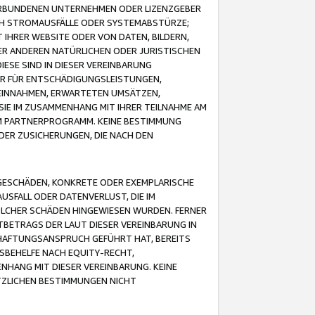
VERBUNDENEN UNTERNEHMEN ODER LIZENZGEBER
ICH STROMAUSFÄLLE ODER SYSTEMABSTÜRZE;
IHRER WEBSITE ODER VON DATEN, BILDERN,
ER ANDEREN NATÜRLICHEN ODER JURISTISCHEN
ESE SIND IN DIESER VEREINBARUNG
R FÜR ENTSCHÄDIGUNGSLEISTUNGEN,
EINNAHMEN, ERWARTETEN UMSÄTZEN,
SIE IM ZUSAMMENHANG MIT IHRER TEILNAHME AM
M PARTNERPROGRAMM. KEINE BESTIMMUNG
DER ZUSICHERUNGEN, DIE NACH DEN
GESCHÄDEN, KONKRETE ODER EXEMPLARISCHE
SFALL ODER DATENVERLUST, DIE IM
OLCHER SCHÄDEN HINGEWIESEN WURDEN. FERNER
BETRAGS DER LAUT DIESER VEREINBARUNG IN
HAFTUNGSANSPRUCH GEFÜHRT HAT, BEREITS
SBEHELFE NACH EQUITY-RECHT,
NHANG MIT DIESER VEREINBARUNG. KEINE
TZLICHEN BESTIMMUNGEN NICHT