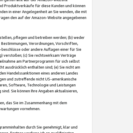
und Produktverkäufe für diese Kunden und können
nden in einer Angelegenheit an Sie wenden, die mit
e-Fragen den auf der Amazon-Website angegebenen
stellen, pflegen und betreiben werden; (b) weder
e Bestimmungen, Verordnungen, Vorschriften,
-beschlüsse oder andere Auflagen einer für Sie
 verstoßen; (c) Sie rechtswirksam Verträge
r Teilnahme am Partnerprogramm für sich selbst
t ausdrücklich enthalten sind; (e) Sie nicht am
den Handelssanktionen eines anderen Landes
gen und zutreffende nicht US-amerikanische
ren, Software, Technologie und Leistungen
sind. Sie können Ihre Angaben aktualisieren,
men, das Sie im Zusammenhang mit dem
 Erwartungen vornehmen.
ogramminhalten durch Sie genehmigt, klar und
zon-Partner verdiene ich an qualifizierten