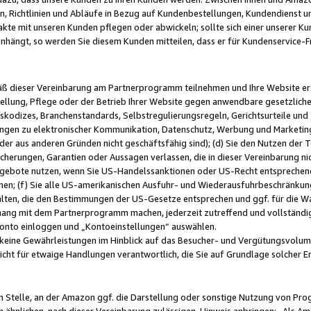
, Richtlinien und Abläufe in Bezug auf Kundenbestellungen, Kundendienst 
kte mit unseren Kunden pflegen oder abwickeln; sollte sich einer unserer Ku
nhängt, so werden Sie diesem Kunden mitteilen, dass er für Kundenservic
emäß dieser Vereinbarung am Partnerprogramm teilnehmen und Ihre Website er
ellung, Pflege oder der Betrieb Ihrer Website gegen anwendbare gesetzlich
skodizes, Branchenstandards, Selbstregulierungsregeln, Gerichtsurteile und 
ngen zu elektronischer Kommunikation, Datenschutz, Werbung und Marketing)
 oder aus anderen Gründen nicht geschäftsfähig sind); (d) Sie den Nutzen de
cherungen, Garantien oder Aussagen verlassen, die in dieser Vereinbarung nich
gebote nutzen, wenn Sie US-Handelssanktionen oder US-Recht entsprechen
men; (f) Sie alle US-amerikanischen Ausfuhr- und Wiederausfuhrbeschränkun
ten, die den Bestimmungen der US-Gesetze entsprechen und ggf. für die Wa
hang mit dem Partnerprogramm machen, jederzeit zutreffend und vollständig 
 Konto einloggen und „Kontoeinstellungen“ auswählen.
keine Gewährleistungen im Hinblick auf das Besucher- und Vergütungsvolu
icht für etwaige Handlungen verantwortlich, die Sie auf Grundlage solcher
en Stelle, an der Amazon ggf. die Darstellung oder sonstige Nutzung von Pr
 ähnlichen, nach dieser Vereinbarung zulässigen, Hinweis anbringen: „Als Ama