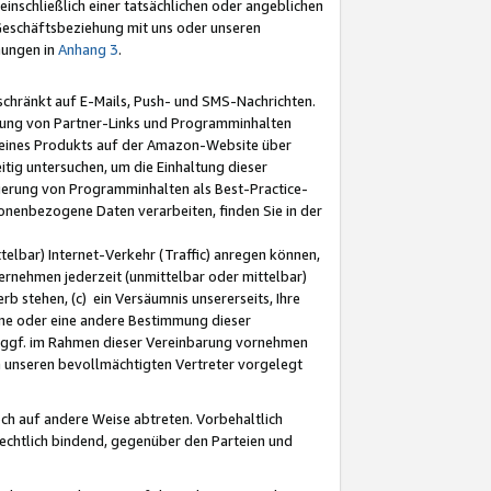
nschließlich einer tatsächlichen oder angeblichen
Geschäftsbeziehung mit uns oder unseren
mungen in
Anhang 3
.
schränkt auf E-Mails, Push- und SMS-Nachrichten.
ellung von Partner-Links und Programminhalten
 eines Produkts auf der Amazon-Website über
tig untersuchen, um die Einhaltung dieser
ntierung von Programminhalten als Best-Practice-
sonenbezogene Daten verarbeiten, finden Sie in der
telbar) Internet-Verkehr (Traffic) anregen können,
rnehmen jederzeit (unmittelbar oder mittelbar)
b stehen, (c) ein Versäumnis unsererseits, Ihre
fene oder eine andere Bestimmung dieser
r ggf. im Rahmen dieser Vereinbarung vornehmen
ch unseren bevollmächtigten Vertreter vorgelegt
ch auf andere Weise abtreten. Vorbehaltlich
rechtlich bindend, gegenüber den Parteien und