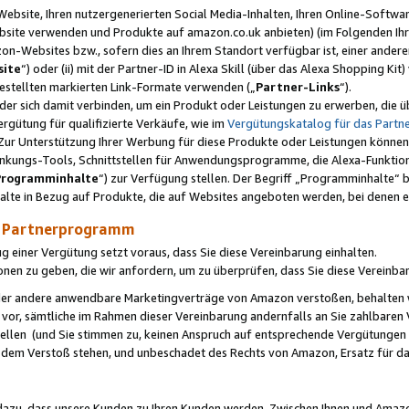
ebsite, Ihren nutzergenerierten Social Media-Inhalten, Ihren Online-Softwar
ebsite verwenden und Produkte auf amazon.co.uk anbieten) (im Folgenden Ihr
-Websites bzw., sofern dies an Ihrem Standort verfügbar ist, einer ander
ite
“) oder (ii) mit der Partner-ID in Alexa Skill (über das Alexa Shopping Ki
estellten markierten Link-Formate verwenden („
Partner-Links
“).
oder sich damit verbinden, um ein Produkt oder Leistungen zu erwerben, di
gütung für qualifizierte Verkäufe, wie im
Vergütungskatalog für das Part
Zur Unterstützung Ihrer Werbung für diese Produkte oder Leistungen können w
linkungs-Tools, Schnittstellen für Anwendungsprogramme, die Alexa-Funktion
Programminhalte
“) zur Verfügung stellen. Der Begriff „Programminhalte“ be
halte in Bezug auf Produkte, die auf Websites angeboten werden, bei denen 
as Partnerprogramm
einer Vergütung setzt voraus, dass Sie diese Vereinbarung einhalten.
ionen zu geben, die wir anfordern, um zu überprüfen, dass Sie diese Vereinba
oder andere anwendbare Marketingverträge von Amazon verstoßen, behalten w
 vor, sämtliche im Rahmen dieser Vereinbarung andernfalls an Sie zahlbare
tellen (und Sie stimmen zu, keinen Anspruch auf entsprechende Vergütungen
 dem Verstoß stehen, und unbeschadet des Rechts von Amazon, Ersatz für 
azu, dass unsere Kunden zu Ihren Kunden werden. Zwischen Ihnen und Amaz