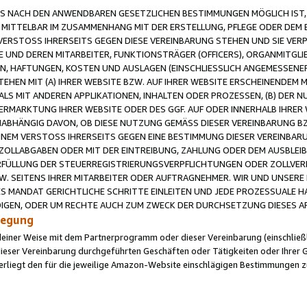
 NACH DEN ANWENDBAREN GESETZLICHEN BESTIMMUNGEN MÖGLICH IST, S
MITTELBAR IM ZUSAMMENHANG MIT DER ERSTELLUNG, PFLEGE ODER DEM BE
ERSTOSS IHRERSEITS GEGEN DIESE VEREINBARUNG STEHEN UND SIE VERP
UND DEREN MITARBEITER, FUNKTIONSTRÄGER (OFFICERS), ORGANMITGLI
N, HAFTUNGEN, KOSTEN UND AUSLAGEN (EINSCHLIESSLICH ANGEMESSENE
HEN MIT (A) IHRER WEBSITE BZW. AUF IHRER WEBSITE ERSCHEINENDEM M
LS MIT ANDEREN APPLIKATIONEN, INHALTEN ODER PROZESSEN, (B) DER 
RMARKTUNG IHRER WEBSITE ODER DES GGF. AUF ODER INNERHALB IHRER W
ABHÄNGIG DAVON, OB DIESE NUTZUNG GEMÄSS DIESER VEREINBARUNG B
EINEM VERSTOSS IHRERSEITS GEGEN EINE BESTIMMUNG DIESER VEREINBARU
D ZOLLABGABEN ODER MIT DER EINTREIBUNG, ZAHLUNG ODER DEM AUSBLEI
FÜLLUNG DER STEUERREGISTRIERUNGSVERPFLICHTUNGEN ODER ZOLLVERPF
W. SEITENS IHRER MITARBEITER ODER AUFTRAGNEHMER. WIR UND UNSERE
ES MANDAT GERICHTLICHE SCHRITTE EINLEITEN UND JEDE PROZESSUALE 
GEN, ODER UM RECHTE AUCH ZUM ZWECK DER DURCHSETZUNG DIESES AR
ilegung
endeiner Weise mit dem Partnerprogramm oder dieser Vereinbarung (einschließl
ieser Vereinbarung durchgeführten Geschäften oder Tätigkeiten oder Ihrer 
iegt den für die jeweilige Amazon-Website einschlägigen Bestimmungen z