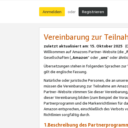
Anmelden
Registrieren
oder
Vereinbarung zur Teil
zuletzt aktualisiert am
:
15. Oktober 2025
(De
Willkommen auf Amazons Partner-Website (die „
Gesellschaften („
Amazon
“ oder „
uns
“ oder ähnl
Übersetzungen stehen in folgenden Sprachen zur 
gilt die englische Fassung.
Natürliche oder juristische Personen, die an uns
müssen die Vereinbarung zur Teilnahme am Amaz
Partner-Website stimmen Sie dieser Vereinbarung,
dieser Vereinbarung bilden (zum Beispiel die Vo
Partnerprogramm und die Markenrichtlinien für da
Amazon entsprechen, einschließlich des Verbots vo
Richtlinien sorgfältig durch.
1.Beschreibung des Partnerprogra