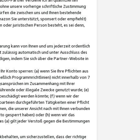
ohne unsere vorherige schriftliche Zustimmung
ürfen die zwischen uns und Ihnen bestehende
mazon Sie unterstützt, sponsert oder empfiehlt)
oder juristischen Person besteht, es sei denn,
arung kann von Ihnen und uns jederzeit ordentlich
t zulässig automatisch und unter Ausschluss des
gen, indem Sie sich über die Partner-Website in
hr Konto sperren: (a) wenn Sie Ihre Pflichten aus
eßlich Programmrichtlinien) nicht innerhalb von 7
ngsansprüchen im Zusammenhang mit Ihrer
ührende oder illegale Zwecke genutzt wurde; (e)
eschädigt werden könnte; (f) wenn wir der
rteien durchgeführten Tätigkeiten einer Pflicht
nen, die unserer Ansicht nach mit Ihnen verbunden
nto gesperrt haben) oder (h) wenn wir das
 (a) gilt jeder Verstoß gegen die Bestimmungen
ehalten, um sicherzustellen, dass der richtige