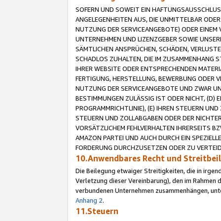
SOFERN UND SOWEIT EIN HAFTUNGSAUSSCHLUSS
ANGELEGENHEITEN AUS, DIE UNMITTELBAR ODER 
NUTZUNG DER SERVICEANGEBOTE) ODER EINEM V
UNTERNEHMEN UND LIZENZGEBER SOWIE UNSERE 
SÄMTLICHEN ANSPRÜCHEN, SCHÄDEN, VERLUSTE
SCHADLOS ZUHALTEN, DIE IM ZUSAMMENHANG STE
IHRER WEBSITE ODER ENTSPRECHENDEN MATERIA
FERTIGUNG, HERSTELLUNG, BEWERBUNG ODER VE
NUTZUNG DER SERVICEANGEBOTE UND ZWAR UN
BESTIMMUNGEN ZULÄSSIG IST ODER NICHT, (D) 
PROGRAMMRICHTLINIE), (E) IHREN STEUERN UN
STEUERN UND ZOLLABGABEN ODER DER NICHTER
VORSÄTZLICHEM FEHLVERHALTEN IHRERSEITS BZ
AMAZON PARTEI UND AUCH DURCH EIN SPEZIELL
FORDERUNG DURCHZUSETZEN ODER ZU VERTEIDI
10.Anwendbares Recht und Streitbe
Die Beilegung etwaiger Streitigkeiten, die in irg
Verletzung dieser Vereinbarung), den im Rahmen d
verbundenen Unternehmen zusammenhängen, unterl
Anhang 2
.
11.Steuern