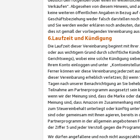
Verkäufen“. Abgesehen von diesem Hinweis, und a
keine weiteren öffentlichen Angaben in Bezug au
Geschäftsbeziehung weder falsch darstellen noch a
und Sie werden weder erklären noch andeuten, dass
dies ist gemäß der vorliegenden Vereinbarung ausd
6.Laufzeit und Kündigung
Die Laufzeit dieser Vereinbarung beginnt mit Ihre
oder aus wichtigem Grund durch schriftliche Kündi
Gerichtswegs), wobei eine solche Kündigung siebe
Ihrem Konto einloggen und unter „Kontoeinstellu
Ferner können wir diese Vereinbarung jederzeit aus
dieser Vereinbarung erheblich verletzen; (b) wenn
Tagen nach unserer Benachrichtigung an Sie behe
Teilnahme am Partnerprogramm ausgesetzt sein kö
wenn wir der Meinung sind, dass die Marke oder 
Meinung sind, dass Amazon im Zusammenhang mit d
zum Steuereinbehalt unterliegt oder künftig unter
sind oder gemeinsam mit Ihnen agieren, bereits in
Partnerprogramm in der allgemein angebotenen Fo
der Ziffer 5 und jeder Verstoß gegen die Programm
Wir dürfen angefallene und noch nicht ausgezahlt