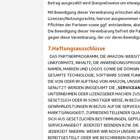
Betrag ausgezahlt wird (beispielsweise um etwai
Mit Beendigung dieser Vereinbarung erlöschen alle
Lizenzen/Nutzungsrechte; hiervon ausgenommen sind
Pflichten der Parteien sowie ggf. entstandene, ab
Die Beendigung dieser Vereinbarung befreit die P
gegen diese Vereinbarung, der vor deren Beendi
7.Haftungsausschlüsse
DAS PARTNERPROGRAMM, DIE AMAZON-WEBSITE,
LINKFORMATE, INHALTE, DIE ANWENDUNGSPRO
NAMEN, MARKEN UND LOGOS SOWIE DIE DOMAIN
GESAMTE TECHNOLOGIE, SOFTWARE SOWIE FUNKT
DIE VON ODER IM AUFTRAG VON AMAZON, UNS
GENUTZT WERDEN (INSGESAMT DIE „
SERVICEA
UNTERNEHMEN ODER LIZENZGEBER MACHEN ZUSI
GESETZLICH ODER IN SONSTIGER WEISE, IN BE
GEWÄHRLEISTUNGEN IN BEZUG AUF DIE SERVICE
MARKTGÄNGIGKEIT, ZUFRIEDENSTELLENDER QUA
SICH AUS GESETZLICHEN BESTIMMUNGEN, GEPFL
SERVICEANGEBOT JEDERZEIT BEENDEN BZW. DIE
JEDERZEIT ÄNDERN. WEDER WIR NOCH UNSERE 
BEREITGESTELLT ODER WIE BESCHRIEBEN DURC