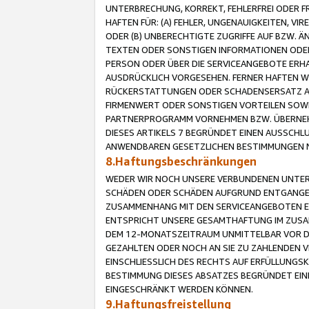
UNTERBRECHUNG, KORREKT, FEHLERFREI ODER 
HAFTEN FÜR: (A) FEHLER, UNGENAUIGKEITEN, 
ODER (B) UNBERECHTIGTE ZUGRIFFE AUF BZW. 
TEXTEN ODER SONSTIGEN INFORMATIONEN ODER 
PERSON ODER ÜBER DIE SERVICEANGEBOTE ERHA
AUSDRÜCKLICH VORGESEHEN. FERNER HAFTEN 
RÜCKERSTATTUNGEN ODER SCHADENSERSATZ AU
FIRMENWERT ODER SONSTIGEN VORTEILEN SOWIE
PARTNERPROGRAMM VORNEHMEN BZW. ÜBERNEHM
DIESES ARTIKELS 7 BEGRÜNDET EINEN AUSSCH
ANWENDBAREN GESETZLICHEN BESTIMMUNGEN 
8.Haftungsbeschränkungen
WEDER WIR NOCH UNSERE VERBUNDENEN UNTERN
SCHÄDEN ODER SCHÄDEN AUFGRUND ENTGANGENE
ZUSAMMENHANG MIT DEN SERVICEANGEBOTEN EN
ENTSPRICHT UNSERE GESAMTHAFTUNG IM ZUSAM
DEM 12-MONATSZEITRAUM UNMITTELBAR VOR DE
GEZAHLTEN ODER NOCH AN SIE ZU ZAHLENDEN V
EINSCHLIESSLICH DES RECHTS AUF ERFÜLLUNGS
BESTIMMUNG DIESES ABSATZES BEGRÜNDET EI
EINGESCHRÄNKT WERDEN KÖNNEN.
9.Haftungsfreistellung