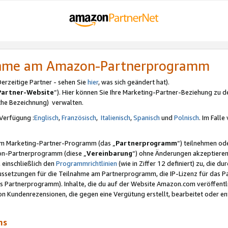
nahme am Amazon-Partnerprogramm
rzeitige Partner - sehen Sie
hier
, was sich geändert hat).
Partner-Website
“). Hier können Sie Ihre Marketing-Partner-Beziehung zu d
iche Bezeichnung) verwalten.
Verfügung :
Englisch
,
Französisch
,
Italienisch
,
Spanisch
und
Polnisch
. Im Fall
erem Marketing-Partner-Programm (das „
Partnerprogramm
“) teilnehmen od
on-Partnerprogramm (diese „
Vereinbarung
“) ohne Änderungen akzeptieren
 einschließlich den
Programmrichtlinien
(wie in Ziffer 12 definiert) zu, die 
raussetzungen für die Teilnahme am Partnerprogramm, die IP-Lizenz für das
s Partnerprogramm). Inhalte, die du auf der Website Amazon.com veröffentl
n Kundenrezensionen, die gegen eine Vergütung erstellt, bearbeitet oder ent
mms