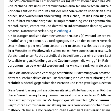
und SMS-Nachrichten. Ferner dürfen wir (a) Informationen über Ihre We
von Partner-Links und Programminhalten erhalten überwachen, aufzei
vor dem Kauf eines Produkts auf der Amazon-Website über einen auf Ih
prüfen, überwachen und anderweitig untersuchen, um die Einhaltung dies
die auf Ihrer Website dargestellte Implementierung von Programminhalt
reproduzieren, verbreiten und darstellen. Informationen darüber, wie w
Amazon-Datenschutzerklärung in
Anhang 4
.
Sie bestätigen und sind damit einverstanden, dass (a) wir und unsere 
(Traffic) anregen können, zu Bedingungen, die von den in dieser Vere
Unternehmen jederzeit (unmittelbar oder mittelbar) Websites oder Appl
Ihrer Website im Wettbewerb stehen, (c) ein Versäumnis unsererseits, I
Verzicht auf unser Recht darstellt, die betroffene oder eine andere B
Aktualisierungen, Handlungen und Zustimmungen, die wir ggf. im Rahme
vorgenommen bzw. erteilt werden und nur wirksam sind, wenn sie schri
Ohne die ausdrückliche vorherige schriftliche Zustimmung von Amazon
abtreten. Vorbehaltlich dieser Einschränkung ist diese Vereinbarung f
rechtlich bindend, gegenüber den Parteien und ihren jeweiligen Rech
Diese Vereinbarung umfasst die jeweils aktuellste Fassung aller Richtli
dieser Vereinbarung Bezug genommen wird und alle anderen Richtlinie
des Partnerprogramms zur Verfügung gestellt werden („
Programmric
verpflichten sich zu deren Einhaltung. Im Falle von Widersprüchen zwi
maßgeblich. Im Falle von Widersprüchen zwischen dieser Vereinbarun