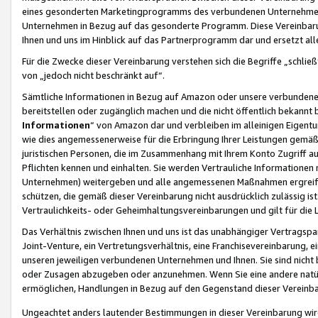
eines gesonderten Marketingprogramms des verbundenen Unternehmens
Unternehmen in Bezug auf das gesonderte Programm. Diese Vereinbarung
Ihnen und uns im Hinblick auf das Partnerprogramm dar und ersetzt al
Für die Zwecke dieser Vereinbarung verstehen sich die Begriffe „schließ
von „jedoch nicht beschränkt auf“.
Sämtliche Informationen in Bezug auf Amazon oder unsere verbunde
bereitstellen oder zugänglich machen und die nicht öffentlich bekannt bz
Informationen
“ von Amazon dar und verbleiben im alleinigen Eigent
wie dies angemessenerweise für die Erbringung Ihrer Leistungen gemäß d
juristischen Personen, die im Zusammenhang mit Ihrem Konto Zugriff au
Pflichten kennen und einhalten. Sie werden Vertrauliche Informationen 
Unternehmen) weitergeben und alle angemessenen Maßnahmen ergreifen
schützen, die gemäß dieser Vereinbarung nicht ausdrücklich zulässig is
Vertraulichkeits- oder Geheimhaltungsvereinbarungen und gilt für die
Das Verhältnis zwischen Ihnen und uns ist das unabhängiger Vertragspa
Joint-Venture, ein Vertretungsverhältnis, eine Franchisevereinbarung, 
unseren jeweiligen verbundenen Unternehmen und Ihnen. Sie sind ni
oder Zusagen abzugeben oder anzunehmen. Wenn Sie eine andere natürli
ermöglichen, Handlungen in Bezug auf den Gegenstand dieser Vereinbar
Ungeachtet anders lautender Bestimmungen in dieser Vereinbarung wird