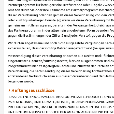
Partnerprogramm für betrügerische, irreführende oder illegale Zwecke
Amazon durch Sie oder Ihre Teilnahme am Partnerprogramm beschädig
dieser Vereinbarung oder den gemäß dieser Vereinbarung von den Vertr
oder künftig unterliegen könnte; (g) wenn wir diese Vereinbarung mit I
gemeinsam mit Ihnen agieren, bereits in der Vergangenheit, gleich aus
das Partnerprogramm in der allgemein angebotenen Form beenden. Vors
gegen die Bestimmungen der Ziffer 5 und jeder Verstoß gegen die Prog
Wir dürfen angefallene und noch nicht ausgezahlte Vergütungen nach 
sicherzustellen, dass der richtige Betrag ausgezahlt wird (beispielsw
Mit Beendigung dieser Vereinbarung erlöschen alle Rechte und Pflichte
eingeräumten Lizenzen/Nutzungsrechte; hiervon ausgenommen sind die in 
Programmrichtlinien festgelegten Rechte und Pflichten der Parteien sow
Vereinbarung, die nach Beendigung dieser Vereinbarung fortbestehen. D
entstandenen Verbindlichkeiten aus dieser Vereinbarung und der Haft
begangen wurde.
7.Haftungsausschlüsse
DAS PARTNERPROGRAMM, DIE AMAZON-WEBSITE, PRODUKTE UND DI
PARTNER-LINKS, LINKFORMATE, INHALTE, DIE ANWENDUNGSPROGR
PRODUKTWERBUNG, UNSERE DOMAIN-NAMEN, MARKEN UND LOGOS S
UNTERNEHMEN (EINSCHLIESSLICH DER AMAZON-MARKEN) UND DIE GE