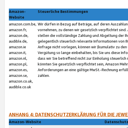
Amazon-
Steuerliche Bestimmungen
Website
amazon.com.be,
Wir dürfen in Bezug auf Beträge, auf deren Auszahlun
amazon.fr,
vornehmen, zu denen wir gesetzlich verpflichtet sind
amazon.de,
stellen die vollständige Zahlung und Abgeltung der 
audible.de,
gelegentlich steuerlich relevante Informationen von I
amazon.ie
Anfrage nicht vorlegen, können wir (kumulativ zu de
amazon.it,
Vergütung so lange einbehalten, bis Sie uns diese Inf
amazon.nl,
dass wir Sie betreffend nicht zur Einholung steuerlich 
amazon.pl,
könnten Sie gesetzlich verpflichtet sein, Amazon Meh
amazon.es,
Anforderungen an eine gültige MwSt.-Rechnung erfüllt
amazon.se,
zahlen.
amazon.co.uk,
audible.co.uk
ANHANG 4: DATENSCHUTZERKLÄRUNG FÜR DIE JEWE
Amazon-Website
Datenschutz