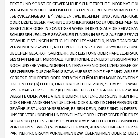
TEXTE UND SONSTIGE GEWERBLICHE SCHUTZRECHTE, INFORMATIONE
VERBUNDENEN UNTERNEHMEN ODER LIZENZGEBERN IM RAHMEN DES
„
SERVICEANGEBOTE
“), WERDEN „WIE BESEHEN“ UND „WIE VERFÜ
ODER LIZENZGEBER MACHEN ZUSICHERUNGEN ODER ÜBERNEHMEN GEW
GESETZLICH ODER IN SONSTIGER WEISE, IN BEZUG AUF DIE SERVI
SCHLIESSEN JEGLICHE GEWÄHRLEISTUNGEN IN BEZUG AUF DIE SERVI
GEWÄHRLEISTUNGEN BEZÜGLICH RECHTSMÄNGELN, MARKTGÄNGIGKEIT
VERWENDUNGSZWECK, NICHTVERLETZUNG SOWIE GEWÄHRLEISTUNGEN 
ÜBLICHEN GESCHÄFTSVERKEHR, DER LEISTUNG ODER HANDELSBRÄUCH
BESCHAFFENHEIT, MERKMALE, FUNKTIONEN, DEN LEISTUNGSUMFANG 
NOCH UNSERE VERBUNDENEN UNTERNEHMEN ODER LIZENZGEBER GEWÄ
BESCHRIEBEN DURCHGÄNGIG BZW. AUF BESTIMMTE ART UND WEISE
KORREKT, FEHLERFREI ODER FREI VON SCHÄDLICHEN KOMPONENTEN
HAFTEN FÜR: (A) FEHLER, UNGENAUIGKEITEN, VIREN, SCHADSOFTW
SYSTEMABSTÜRZE; ODER (B) UNBERECHTIGTE ZUGRIFFE AUF BZW. 
WEBSITE ODER VON DATEN, BILDERN, TEXTEN ODER SONSTIGEN INF
ODER EINER ANDEREN NATÜRLICHEN ODER JURISTISCHEN PERSON OD
GEWÄHRLEISTUNGSANSPRÜCHE, ES SEIN DENN, DIESE SIND IN DIES
UNSERE VERBUNDENEN UNTERNEHMEN ODER LIZENZGEBER FÜR EN
AUFGRUND (X) DES VERLUSTS VON VORAUSSICHTLICHEN GEWINNEN
VORTEILEN SOWIE (Y) VON INVESTITIONEN, AUFWENDUNGEN ODER VE
PARTNERPROGRAMM VORNEHMEN BZW. ÜBERNEHMEN ODER (Z) DER 