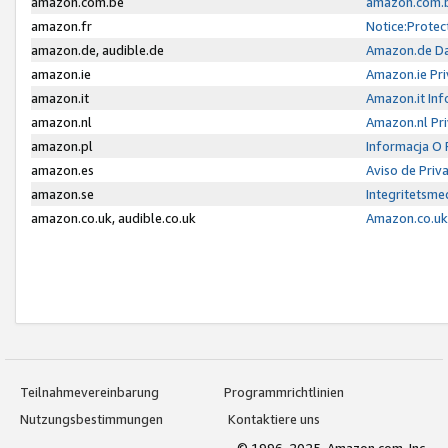
amazon.com.be
amazon.com.b
amazon.fr
Notice:Protec
amazon.de, audible.de
Amazon.de Da
amazon.ie
Amazon.ie Pri
amazon.it
Amazon.it Inf
amazon.nl
Amazon.nl Pri
amazon.pl
Informacja O
amazon.es
Aviso de Priv
amazon.se
Integritetsm
amazon.co.uk, audible.co.uk
Amazon.co.uk 
Teilnahmevereinbarung
Programmrichtlinien
Nutzungsbestimmungen
Kontaktiere uns