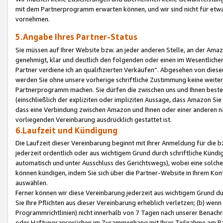
mit dem Partnerprogramm erwarten können, und wir sind nicht für etwa
vornehmen.
5.Angabe Ihres Partner-Status
Sie müssen auf Ihrer Website bzw. an jeder anderen Stelle, an der Am
genehmigt, klar und deutlich den folgenden oder einen im Wesentlichen
Partner verdiene ich an qualifizierten Verkäufen“. Abgesehen von die
werden Sie ohne unsere vorherige schriftliche Zustimmung keine weite
Partnerprogramm machen. Sie dürfen die zwischen uns und Ihnen best
(einschließlich der expliziten oder impliziten Aussage, dass Amazon Si
dass eine Verbindung zwischen Amazon und Ihnen oder einer anderen natü
vorliegenden Vereinbarung ausdrücklich gestattet ist.
6.Laufzeit und Kündigung
Die Laufzeit dieser Vereinbarung beginnt mit Ihrer Anmeldung für die 
jederzeit ordentlich oder aus wichtigem Grund durch schriftliche Kündi
automatisch und unter Ausschluss des Gerichtswegs), wobei eine solch
können kündigen, indem Sie sich über die Partner-Website in Ihrem Ko
auswählen.
Ferner können wir diese Vereinbarung jederzeit aus wichtigem Grund dur
Sie Ihre Pflichten aus dieser Vereinbarung erheblich verletzen; (b) wen
Programmrichtlinien) nicht innerhalb von 7 Tagen nach unserer Benachr
oder Haftungsansprüchen im Zusammenhang mit Ihrer Teilnahme am Pa