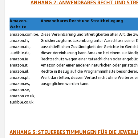
ANHANG 2: ANWENDBARES RECHT UND STRE
Amazon-
Anwendbares Recht und Streitbeilegung
Website
amazon.com.be,
Diese Vereinbarung und Streitigkeiten aller Art, die 
amazon.fr,
Großherzogtums Luxemburg unter Ausschluss seiner Kol
amazon.de,
ausschließlichen Zuständigkeit der Gerichte im Geri
audible.de,
dieser Vereinbarung kann Amazon bei einem zuständig
amazon.ie
Rechtsschutz wegen einer tatsächlichen oder angebli
amazon.it,
Amazon oder einer anderen natürlichen oder juristisc
amazon.nl,
Rechte in Bezug auf die Programminhalte besonderer,
amazon.pl,
Wert darstellen, dessen Verlust nicht ohne Weiteres e
amazon.es,
ausgeglichen werden kann.
amazon.se,
amazon.co.uk,
audible.co.uk
ANHANG 3: STEUERBESTIMMUNGEN FÜR DIE JEWEIL