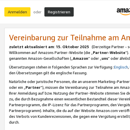
Anmelden
Registrieren
oder
Vereinbarung zur Teilnahme am 
zuletzt aktualisiert am
:
15. Oktober 2025
(Derzeitige Partner - 
Willkommen auf Amazons Partner-Website (die „
Partner-Website
“)
genannten Amazon-Gesellschaften („
Amazon
“ oder „
uns
“ oder ähnli
Übersetzungen stehen in folgenden Sprachen zur Verfügung :
Englisch
,
den Übersetzungen gilt die englische Fassung.
Natürliche oder juristische Personen, die an unserem Marketing-Partn
oder ein „
Partner
“), müssen die Vereinbarung zur Teilnahme am Ama
Ihrer Anmeldung auf bzw. Nutzung der Partner-Website stimmen Sie die
zu, die durch Bezugnahme einen wesentlichen Bestandteil dieser Verei
Partnerprogramm, die IP-Lizenz für das Partnerprogramm, den Vergütu
Partnerprogramm). Inhalte, die du auf der Website Amazon.com veröffe
des Verbots von Kundenrezensionen, die gegen eine Vergütung erstellt, 
durch.