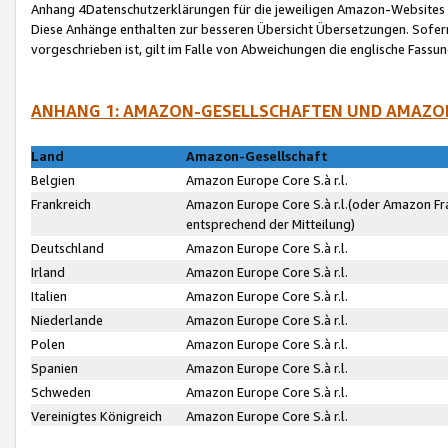
Anhang 4Datenschutzerklärungen für die jeweiligen Amazon-Websites
Diese Anhänge enthalten zur besseren Übersicht Übersetzungen. Sofe
vorgeschrieben ist, gilt im Falle von Abweichungen die englische Fass
ANHANG 1: AMAZON-GESELLSCHAFTEN UND AMAZO
Land
Amazon-Gesellschaft
Belgien
Amazon Europe Core S.à r.l.
Frankreich
Amazon Europe Core S.à r.l.(oder Amazon Fr
entsprechend der Mitteilung)
Deutschland
Amazon Europe Core S.à r.l.
Irland
Amazon Europe Core S.à r.l.
Italien
Amazon Europe Core S.à r.l.
Niederlande
Amazon Europe Core S.à r.l.
Polen
Amazon Europe Core S.à r.l.
Spanien
Amazon Europe Core S.à r.l.
Schweden
Amazon Europe Core S.à r.l.
Vereinigtes Königreich
Amazon Europe Core S.à r.l.