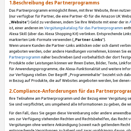
1.Beschreibung des Partnerprogramms
Das Partnerprogramm ermöglicht Ihnen, mit Ihrer Website, Ihren nutzer
(nur verfügbar für Partner, die eine Partner-ID für die Amazon UK We
„
Website
“) Geld zu verdienen, indem Sie Ihre Website mit einer der in
ist, einer anderen im
Vergütungskatalog für das Partnerprogramm
enth
Alexa Skill (über das Alexa Shopping Kit) verlinken. Entsprechende Lin
markierten Link-Formate verwenden („
Partner-Links
“).
Wenn unsere Kunden die Partner-Links anklicken oder sich damit verbi
angeboten werden, oder andere Handlungen vornehmen, können Sie eine
Partnerprogramm
näher beschrieben (und vorbehaltlich der dort festg
Produkte oder Leistungen können wir Ihnen Daten, Bilder, Texte, Linkfo
für Anwendungsprogramme, die Alexa-Funktionalität und weitere Inf
zur Verfügung stellen. Der Begriff „Programminhalte“ bezieht sich dabe
in Bezug auf Produkte, die auf Websites angeboten werden, bei denen 
2.Compliance-Anforderungen für das Partnerprog
Ihre Teilnahme am Partnerprogramm und der Bezug einer Vergütung setz
Sie sind verpflichtet, uns umgehend alle Informationen zu geben, die w
Für den Fall, dass Sie gegen diese Vereinbarung oder andere anwendba
uns zur Verfügung stehenden Rechten und Rechtsbehelfen, das Recht vo
Vergütungen ohne weitere Ankündigung (soweit nach geltendem Recht z
entsprechende Vergütungen zu haben) und zwar unabhängig davon, ob 