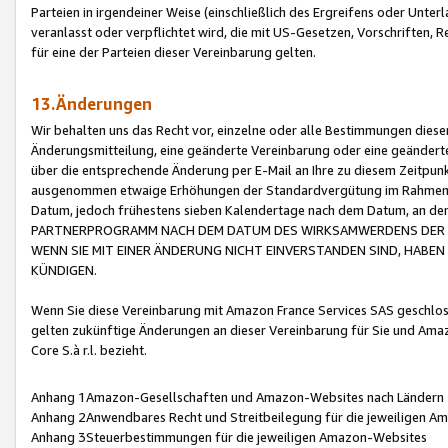
Parteien in irgendeiner Weise (einschließlich des Ergreifens oder Unt
veranlasst oder verpflichtet wird, die mit US-Gesetzen, Vorschriften,
für eine der Parteien dieser Vereinbarung gelten.
13.Änderungen
Wir behalten uns das Recht vor, einzelne oder alle Bestimmungen diese
Änderungsmitteilung, eine geänderte Vereinbarung oder eine geänderte 
über die entsprechende Änderung per E-Mail an Ihre zu diesem Zeitpun
ausgenommen etwaige Erhöhungen der Standardvergütung im Rahmen
Datum, jedoch frühestens sieben Kalendertage nach dem Datum, an de
PARTNERPROGRAMM NACH DEM DATUM DES WIRKSAMWERDENS DER Ä
WENN SIE MIT EINER ÄNDERUNG NICHT EINVERSTANDEN SIND, HABEN S
KÜNDIGEN.
Wenn Sie diese Vereinbarung mit Amazon France Services SAS geschlo
gelten zukünftige Änderungen an dieser Vereinbarung für Sie und Ama
Core S.à r.l. bezieht.
Anhang 1Amazon-Gesellschaften und Amazon-Websites nach Ländern
Anhang 2Anwendbares Recht und Streitbeilegung für die jeweiligen 
Anhang 3Steuerbestimmungen für die jeweiligen Amazon-Websites