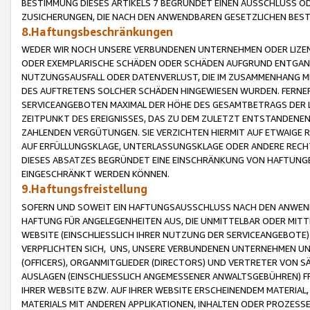
BESTIMMUNG DIESES ARTIKELS 7 BEGRÜNDET EINEN AUSSCHLUSS 
ZUSICHERUNGEN, DIE NACH DEN ANWENDBAREN GESETZLICHEN BE
8.Haftungsbeschränkungen
WEDER WIR NOCH UNSERE VERBUNDENEN UNTERNEHMEN ODER LIZEN
ODER EXEMPLARISCHE SCHÄDEN ODER SCHÄDEN AUFGRUND ENTGANG
NUTZUNGSAUSFALL ODER DATENVERLUST, DIE IM ZUSAMMENHANG MI
DES AUFTRETENS SOLCHER SCHÄDEN HINGEWIESEN WURDEN. FERN
SERVICEANGEBOTEN MAXIMAL DER HÖHE DES GESAMTBETRAGS DER 
ZEITPUNKT DES EREIGNISSES, DAS ZU DEM ZULETZT ENTSTANDENE
ZAHLENDEN VERGÜTUNGEN. SIE VERZICHTEN HIERMIT AUF ETWAIGE 
AUF ERFÜLLUNGSKLAGE, UNTERLASSUNGSKLAGE ODER ANDERE RECHT
DIESES ABSATZES BEGRÜNDET EINE EINSCHRÄNKUNG VON HAFTUNG
EINGESCHRÄNKT WERDEN KÖNNEN.
9.Haftungsfreistellung
SOFERN UND SOWEIT EIN HAFTUNGSAUSSCHLUSS NACH DEN ANWENDB
HAFTUNG FÜR ANGELEGENHEITEN AUS, DIE UNMITTELBAR ODER MITT
WEBSITE (EINSCHLIESSLICH IHRER NUTZUNG DER SERVICEANGEBOTE)
VERPFLICHTEN SICH, UNS, UNSERE VERBUNDENEN UNTERNEHMEN UN
(OFFICERS), ORGANMITGLIEDER (DIRECTORS) UND VERTRETER VON 
AUSLAGEN (EINSCHLIESSLICH ANGEMESSENER ANWALTSGEBÜHREN) FR
IHRER WEBSITE BZW. AUF IHRER WEBSITE ERSCHEINENDEM MATERIAL
MATERIALS MIT ANDEREN APPLIKATIONEN, INHALTEN ODER PROZESSE