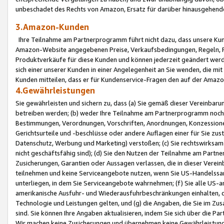
unbeschadet des Rechts von Amazon, Ersatz für darüber hinausgehen
3.Amazon-Kunden
Ihre Teilnahme am Partnerprogramm führt nicht dazu, dass unsere Kun
Amazon-Website angegebenen Preise, Verkaufsbedingungen, Regeln, Ri
Produktverkäufe für diese Kunden und können jederzeit geändert werde
sich einer unserer Kunden in einer Angelegenheit an Sie wenden, die 
Kunden mitteilen, dass er für Kundenservice-Fragen den auf der Ama
4.Gewährleistungen
Sie gewährleisten und sichern zu, dass (a) Sie gemäß dieser Vereinba
betreiben werden; (b) weder Ihre Teilnahme am Partnerprogramm noch d
Bestimmungen, Verordnungen, Vorschriften, Anordnungen, Konzessionen,
Gerichtsurteile und -beschlüsse oder andere Auflagen einer für Sie zu
Datenschutz, Werbung und Marketing) verstoßen; (c) Sie rechtswirksam 
nicht geschäftsfähig sind); (d) Sie den Nutzen der Teilnahme am Partne
Zusicherungen, Garantien oder Aussagen verlassen, die in dieser Verein
teilnehmen und keine Serviceangebote nutzen, wenn Sie US-Handelssa
unterliegen, in dem Sie Serviceangebote wahrnehmen; (f) Sie alle US
amerikanische Ausfuhr- und Wiederausfuhrbeschränkungen einhalten, 
Technologie und Leistungen gelten, und (g) die Angaben, die Sie im 
sind. Sie können Ihre Angaben aktualisieren, indem Sie sich über die 
Wir machen keine Zusicherungen und übernehmen keine Gewährleistun