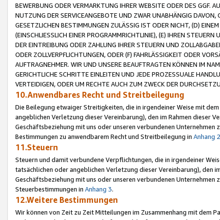
BEWERBUNG ODER VERMARKTUNG IHRER WEBSITE ODER DES GGF. AUF 
NUTZUNG DER SERVICEANGEBOTE UND ZWAR UNABHÄNGIG DAVON, O
GESETZLICHEN BESTIMMUNGEN ZULÄSSIG IST ODER NICHT, (D) EINE
(EINSCHLIESSLICH EINER PROGRAMMRICHTLINIE), (E) IHREN STEUER
DER EINTREIBUNG ODER ZAHLUNG IHRER STEUERN UND ZOLLABGAB
ODER ZOLLVERPFLICHTUNGEN, ODER (F) FAHRLÄSSIGKEIT ODER VORS
AUFTRAGNEHMER. WIR UND UNSERE BEAUFTRAGTEN KÖNNEN IM NAME
GERICHTLICHE SCHRITTE EINLEITEN UND JEDE PROZESSUALE HAND
VERTEIDIGEN, ODER UM RECHTE AUCH ZUM ZWECK DER DURCHSETZU
10.Anwendbares Recht und Streitbeilegung
Die Beilegung etwaiger Streitigkeiten, die in irgendeiner Weise mit de
angeblichen Verletzung dieser Vereinbarung), den im Rahmen dieser Ve
Geschäftsbeziehung mit uns oder unseren verbundenen Unternehmen zu
Bestimmungen zu anwendbarem Recht und Streitbeilegung in
Anhang 
11.Steuern
Steuern und damit verbundene Verpflichtungen, die in irgendeiner Wei
tatsächlichen oder angeblichen Verletzung dieser Vereinbarung), den 
Geschäftsbeziehung mit uns oder unseren verbundenen Unternehmen z
Steuerbestimmungen in
Anhang 3
.
12.Weitere Bestimmungen
Wir können von Zeit zu Zeit Mitteilungen im Zusammenhang mit dem Par