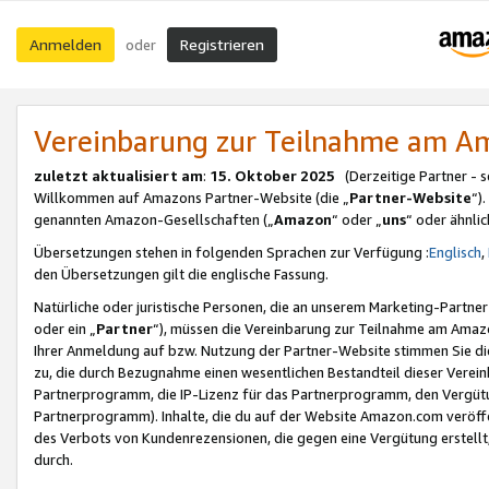
Anmelden
Registrieren
oder
Vereinbarung zur Teilnahme am 
zuletzt aktualisiert am
:
15. Oktober 2025
(Derzeitige Partner - 
Willkommen auf Amazons Partner-Website (die „
Partner-Website
“)
genannten Amazon-Gesellschaften („
Amazon
“ oder „
uns
“ oder ähnli
Übersetzungen stehen in folgenden Sprachen zur Verfügung :
Englisch
,
den Übersetzungen gilt die englische Fassung.
Natürliche oder juristische Personen, die an unserem Marketing-Partn
oder ein „
Partner
“), müssen die Vereinbarung zur Teilnahme am Ama
Ihrer Anmeldung auf bzw. Nutzung der Partner-Website stimmen Sie die
zu, die durch Bezugnahme einen wesentlichen Bestandteil dieser Verei
Partnerprogramm, die IP-Lizenz für das Partnerprogramm, den Vergütu
Partnerprogramm). Inhalte, die du auf der Website Amazon.com veröffe
des Verbots von Kundenrezensionen, die gegen eine Vergütung erstellt, 
durch.