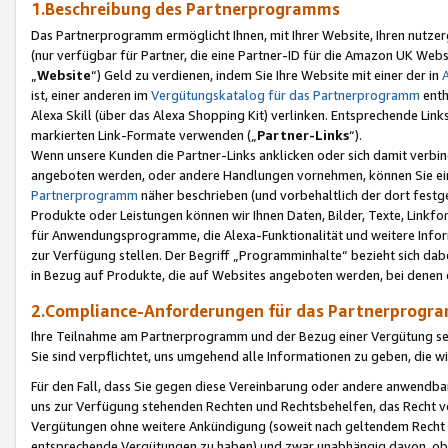
1.Beschreibung des Partnerprogramms
Das Partnerprogramm ermöglicht Ihnen, mit Ihrer Website, Ihren nutzer
(nur verfügbar für Partner, die eine Partner-ID für die Amazon UK We
„
Website
“) Geld zu verdienen, indem Sie Ihre Website mit einer der in
ist, einer anderen im
Vergütungskatalog für das Partnerprogramm
enth
Alexa Skill (über das Alexa Shopping Kit) verlinken. Entsprechende Lin
markierten Link-Formate verwenden („
Partner-Links
“).
Wenn unsere Kunden die Partner-Links anklicken oder sich damit verbi
angeboten werden, oder andere Handlungen vornehmen, können Sie eine
Partnerprogramm
näher beschrieben (und vorbehaltlich der dort festg
Produkte oder Leistungen können wir Ihnen Daten, Bilder, Texte, Linkfo
für Anwendungsprogramme, die Alexa-Funktionalität und weitere Inf
zur Verfügung stellen. Der Begriff „Programminhalte“ bezieht sich dabe
in Bezug auf Produkte, die auf Websites angeboten werden, bei denen 
2.Compliance-Anforderungen für das Partnerprog
Ihre Teilnahme am Partnerprogramm und der Bezug einer Vergütung setz
Sie sind verpflichtet, uns umgehend alle Informationen zu geben, die w
Für den Fall, dass Sie gegen diese Vereinbarung oder andere anwendba
uns zur Verfügung stehenden Rechten und Rechtsbehelfen, das Recht vo
Vergütungen ohne weitere Ankündigung (soweit nach geltendem Recht z
entsprechende Vergütungen zu haben) und zwar unabhängig davon, ob 