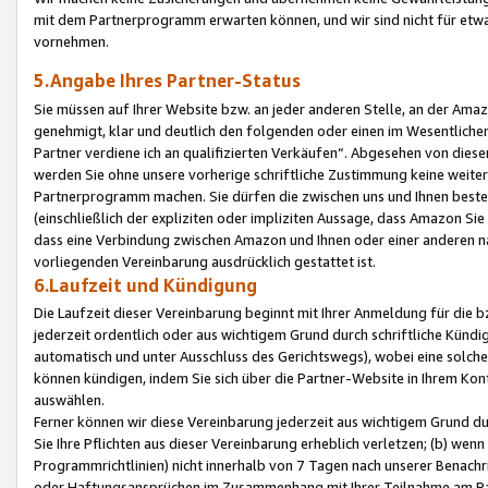
mit dem Partnerprogramm erwarten können, und wir sind nicht für etwa
vornehmen.
5.Angabe Ihres Partner-Status
Sie müssen auf Ihrer Website bzw. an jeder anderen Stelle, an der Am
genehmigt, klar und deutlich den folgenden oder einen im Wesentlichen
Partner verdiene ich an qualifizierten Verkäufen“. Abgesehen von die
werden Sie ohne unsere vorherige schriftliche Zustimmung keine weite
Partnerprogramm machen. Sie dürfen die zwischen uns und Ihnen best
(einschließlich der expliziten oder impliziten Aussage, dass Amazon Si
dass eine Verbindung zwischen Amazon und Ihnen oder einer anderen natü
vorliegenden Vereinbarung ausdrücklich gestattet ist.
6.Laufzeit und Kündigung
Die Laufzeit dieser Vereinbarung beginnt mit Ihrer Anmeldung für die 
jederzeit ordentlich oder aus wichtigem Grund durch schriftliche Kündi
automatisch und unter Ausschluss des Gerichtswegs), wobei eine solch
können kündigen, indem Sie sich über die Partner-Website in Ihrem Ko
auswählen.
Ferner können wir diese Vereinbarung jederzeit aus wichtigem Grund dur
Sie Ihre Pflichten aus dieser Vereinbarung erheblich verletzen; (b) wen
Programmrichtlinien) nicht innerhalb von 7 Tagen nach unserer Benachr
oder Haftungsansprüchen im Zusammenhang mit Ihrer Teilnahme am Pa