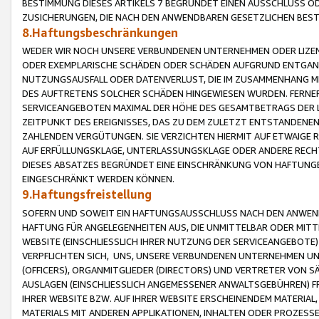
BESTIMMUNG DIESES ARTIKELS 7 BEGRÜNDET EINEN AUSSCHLUSS 
ZUSICHERUNGEN, DIE NACH DEN ANWENDBAREN GESETZLICHEN BE
8.Haftungsbeschränkungen
WEDER WIR NOCH UNSERE VERBUNDENEN UNTERNEHMEN ODER LIZEN
ODER EXEMPLARISCHE SCHÄDEN ODER SCHÄDEN AUFGRUND ENTGANG
NUTZUNGSAUSFALL ODER DATENVERLUST, DIE IM ZUSAMMENHANG MI
DES AUFTRETENS SOLCHER SCHÄDEN HINGEWIESEN WURDEN. FERN
SERVICEANGEBOTEN MAXIMAL DER HÖHE DES GESAMTBETRAGS DER 
ZEITPUNKT DES EREIGNISSES, DAS ZU DEM ZULETZT ENTSTANDENE
ZAHLENDEN VERGÜTUNGEN. SIE VERZICHTEN HIERMIT AUF ETWAIGE 
AUF ERFÜLLUNGSKLAGE, UNTERLASSUNGSKLAGE ODER ANDERE RECHT
DIESES ABSATZES BEGRÜNDET EINE EINSCHRÄNKUNG VON HAFTUNG
EINGESCHRÄNKT WERDEN KÖNNEN.
9.Haftungsfreistellung
SOFERN UND SOWEIT EIN HAFTUNGSAUSSCHLUSS NACH DEN ANWENDB
HAFTUNG FÜR ANGELEGENHEITEN AUS, DIE UNMITTELBAR ODER MITT
WEBSITE (EINSCHLIESSLICH IHRER NUTZUNG DER SERVICEANGEBOTE)
VERPFLICHTEN SICH, UNS, UNSERE VERBUNDENEN UNTERNEHMEN UN
(OFFICERS), ORGANMITGLIEDER (DIRECTORS) UND VERTRETER VON 
AUSLAGEN (EINSCHLIESSLICH ANGEMESSENER ANWALTSGEBÜHREN) FR
IHRER WEBSITE BZW. AUF IHRER WEBSITE ERSCHEINENDEM MATERIAL
MATERIALS MIT ANDEREN APPLIKATIONEN, INHALTEN ODER PROZESSE