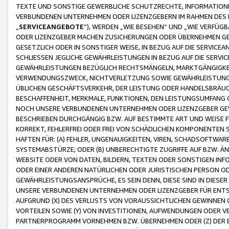
TEXTE UND SONSTIGE GEWERBLICHE SCHUTZRECHTE, INFORMATIONE
VERBUNDENEN UNTERNEHMEN ODER LIZENZGEBERN IM RAHMEN DES
„
SERVICEANGEBOTE
“), WERDEN „WIE BESEHEN“ UND „WIE VERFÜ
ODER LIZENZGEBER MACHEN ZUSICHERUNGEN ODER ÜBERNEHMEN GEW
GESETZLICH ODER IN SONSTIGER WEISE, IN BEZUG AUF DIE SERVI
SCHLIESSEN JEGLICHE GEWÄHRLEISTUNGEN IN BEZUG AUF DIE SERVI
GEWÄHRLEISTUNGEN BEZÜGLICH RECHTSMÄNGELN, MARKTGÄNGIGKEIT
VERWENDUNGSZWECK, NICHTVERLETZUNG SOWIE GEWÄHRLEISTUNGEN 
ÜBLICHEN GESCHÄFTSVERKEHR, DER LEISTUNG ODER HANDELSBRÄUCH
BESCHAFFENHEIT, MERKMALE, FUNKTIONEN, DEN LEISTUNGSUMFANG 
NOCH UNSERE VERBUNDENEN UNTERNEHMEN ODER LIZENZGEBER GEWÄ
BESCHRIEBEN DURCHGÄNGIG BZW. AUF BESTIMMTE ART UND WEISE
KORREKT, FEHLERFREI ODER FREI VON SCHÄDLICHEN KOMPONENTEN
HAFTEN FÜR: (A) FEHLER, UNGENAUIGKEITEN, VIREN, SCHADSOFTW
SYSTEMABSTÜRZE; ODER (B) UNBERECHTIGTE ZUGRIFFE AUF BZW. 
WEBSITE ODER VON DATEN, BILDERN, TEXTEN ODER SONSTIGEN INF
ODER EINER ANDEREN NATÜRLICHEN ODER JURISTISCHEN PERSON OD
GEWÄHRLEISTUNGSANSPRÜCHE, ES SEIN DENN, DIESE SIND IN DIES
UNSERE VERBUNDENEN UNTERNEHMEN ODER LIZENZGEBER FÜR EN
AUFGRUND (X) DES VERLUSTS VON VORAUSSICHTLICHEN GEWINNEN
VORTEILEN SOWIE (Y) VON INVESTITIONEN, AUFWENDUNGEN ODER VE
PARTNERPROGRAMM VORNEHMEN BZW. ÜBERNEHMEN ODER (Z) DER 