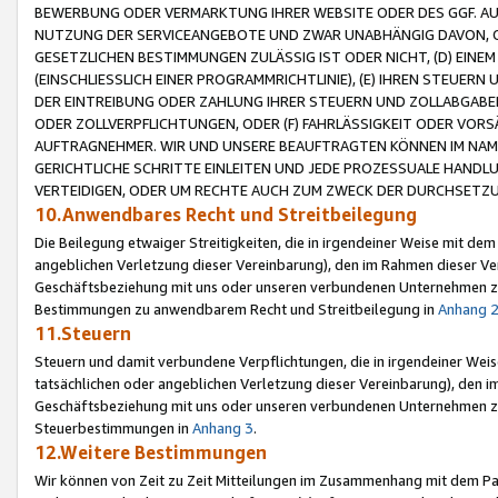
BEWERBUNG ODER VERMARKTUNG IHRER WEBSITE ODER DES GGF. AUF 
NUTZUNG DER SERVICEANGEBOTE UND ZWAR UNABHÄNGIG DAVON, O
GESETZLICHEN BESTIMMUNGEN ZULÄSSIG IST ODER NICHT, (D) EINE
(EINSCHLIESSLICH EINER PROGRAMMRICHTLINIE), (E) IHREN STEUER
DER EINTREIBUNG ODER ZAHLUNG IHRER STEUERN UND ZOLLABGAB
ODER ZOLLVERPFLICHTUNGEN, ODER (F) FAHRLÄSSIGKEIT ODER VORS
AUFTRAGNEHMER. WIR UND UNSERE BEAUFTRAGTEN KÖNNEN IM NAME
GERICHTLICHE SCHRITTE EINLEITEN UND JEDE PROZESSUALE HAND
VERTEIDIGEN, ODER UM RECHTE AUCH ZUM ZWECK DER DURCHSETZU
10.Anwendbares Recht und Streitbeilegung
Die Beilegung etwaiger Streitigkeiten, die in irgendeiner Weise mit de
angeblichen Verletzung dieser Vereinbarung), den im Rahmen dieser Ve
Geschäftsbeziehung mit uns oder unseren verbundenen Unternehmen zu
Bestimmungen zu anwendbarem Recht und Streitbeilegung in
Anhang 
11.Steuern
Steuern und damit verbundene Verpflichtungen, die in irgendeiner Wei
tatsächlichen oder angeblichen Verletzung dieser Vereinbarung), den 
Geschäftsbeziehung mit uns oder unseren verbundenen Unternehmen z
Steuerbestimmungen in
Anhang 3
.
12.Weitere Bestimmungen
Wir können von Zeit zu Zeit Mitteilungen im Zusammenhang mit dem Par