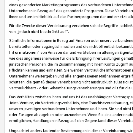
eines gesonderten Marketingprogramms des verbundenen Unternehmens
Unternehmen in Bezug auf das gesonderte Programm. Diese Vereinbarung
Ihnen und uns im Hinblick auf das Partnerprogramm dar und ersetzt al
Für die Zwecke dieser Vereinbarung verstehen sich die Begriffe „schließ
von „jedoch nicht beschränkt auf“.
Sämtliche Informationen in Bezug auf Amazon oder unsere verbunde
bereitstellen oder zugänglich machen und die nicht öffentlich bekannt bz
Informationen
“ von Amazon dar und verbleiben im alleinigen Eigent
wie dies angemessenerweise für die Erbringung Ihrer Leistungen gemäß d
juristischen Personen, die im Zusammenhang mit Ihrem Konto Zugriff au
Pflichten kennen und einhalten. Sie werden Vertrauliche Informationen 
Unternehmen) weitergeben und alle angemessenen Maßnahmen ergreifen
schützen, die gemäß dieser Vereinbarung nicht ausdrücklich zulässig is
Vertraulichkeits- oder Geheimhaltungsvereinbarungen und gilt für die
Das Verhältnis zwischen Ihnen und uns ist das unabhängiger Vertragspa
Joint-Venture, ein Vertretungsverhältnis, eine Franchisevereinbarung, 
unseren jeweiligen verbundenen Unternehmen und Ihnen. Sie sind ni
oder Zusagen abzugeben oder anzunehmen. Wenn Sie eine andere natürli
ermöglichen, Handlungen in Bezug auf den Gegenstand dieser Vereinbar
Ungeachtet anders lautender Bestimmungen in dieser Vereinbarung wird