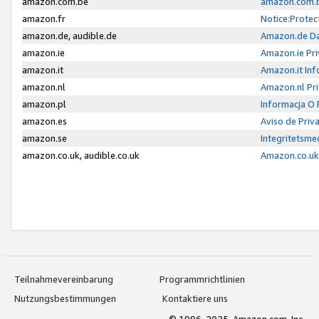
amazon.com.be
amazon.com.b
amazon.fr
Notice:Protec
amazon.de, audible.de
Amazon.de Da
amazon.ie
Amazon.ie Pri
amazon.it
Amazon.it Inf
amazon.nl
Amazon.nl Pri
amazon.pl
Informacja O
amazon.es
Aviso de Priv
amazon.se
Integritetsm
amazon.co.uk, audible.co.uk
Amazon.co.uk 
Teilnahmevereinbarung
Programmrichtlinien
Nutzungsbestimmungen
Kontaktiere uns