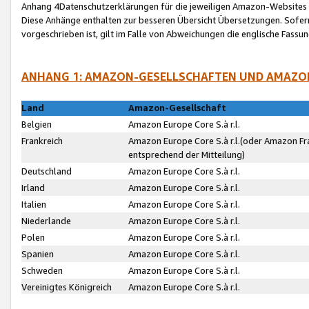
Anhang 4Datenschutzerklärungen für die jeweiligen Amazon-Websites
Diese Anhänge enthalten zur besseren Übersicht Übersetzungen. Sofe
vorgeschrieben ist, gilt im Falle von Abweichungen die englische Fass
ANHANG 1: AMAZON-GESELLSCHAFTEN UND AMAZO
Land
Amazon-Gesellschaft
Belgien
Amazon Europe Core S.à r.l.
Frankreich
Amazon Europe Core S.à r.l.(oder Amazon Fr
entsprechend der Mitteilung)
Deutschland
Amazon Europe Core S.à r.l.
Irland
Amazon Europe Core S.à r.l.
Italien
Amazon Europe Core S.à r.l.
Niederlande
Amazon Europe Core S.à r.l.
Polen
Amazon Europe Core S.à r.l.
Spanien
Amazon Europe Core S.à r.l.
Schweden
Amazon Europe Core S.à r.l.
Vereinigtes Königreich
Amazon Europe Core S.à r.l.