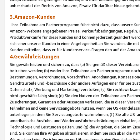
unbeschadet des Rechts von Amazon, Ersatz für darüber hinausgehen
3.Amazon-Kunden
Ihre Teilnahme am Partnerprogramm führt nicht dazu, dass unsere Kun
Amazon-Website angegebenen Preise, Verkaufsbedingungen, Regeln, Ri
Produktverkäufe für diese Kunden und können jederzeit geändert werde
sich einer unserer Kunden in einer Angelegenheit an Sie wenden, die 
Kunden mitteilen, dass er für Kundenservice-Fragen den auf der Ama
4.Gewährleistungen
Sie gewährleisten und sichern zu, dass (a) Sie gemäß dieser Vereinba
betreiben werden; (b) weder Ihre Teilnahme am Partnerprogramm noch d
Bestimmungen, Verordnungen, Vorschriften, Anordnungen, Konzessionen,
Gerichtsurteile und -beschlüsse oder andere Auflagen einer für Sie zu
Datenschutz, Werbung und Marketing) verstoßen; (c) Sie rechtswirksam 
nicht geschäftsfähig sind); (d) Sie den Nutzen der Teilnahme am Partne
Zusicherungen, Garantien oder Aussagen verlassen, die in dieser Verein
teilnehmen und keine Serviceangebote nutzen, wenn Sie US-Handelssa
unterliegen, in dem Sie Serviceangebote wahrnehmen; (f) Sie alle US
amerikanische Ausfuhr- und Wiederausfuhrbeschränkungen einhalten, 
Technologie und Leistungen gelten, und (g) die Angaben, die Sie im 
sind. Sie können Ihre Angaben aktualisieren, indem Sie sich über die 
Wir machen keine Zusicherungen und übernehmen keine Gewährleistun