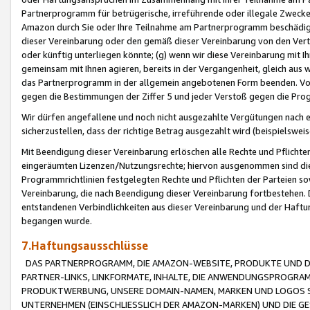
Partnerprogramm für betrügerische, irreführende oder illegale Zwecke
Amazon durch Sie oder Ihre Teilnahme am Partnerprogramm beschädig
dieser Vereinbarung oder den gemäß dieser Vereinbarung von den Vertr
oder künftig unterliegen könnte; (g) wenn wir diese Vereinbarung mit I
gemeinsam mit Ihnen agieren, bereits in der Vergangenheit, gleich aus
das Partnerprogramm in der allgemein angebotenen Form beenden. Vors
gegen die Bestimmungen der Ziffer 5 und jeder Verstoß gegen die Prog
Wir dürfen angefallene und noch nicht ausgezahlte Vergütungen nach 
sicherzustellen, dass der richtige Betrag ausgezahlt wird (beispielsw
Mit Beendigung dieser Vereinbarung erlöschen alle Rechte und Pflichte
eingeräumten Lizenzen/Nutzungsrechte; hiervon ausgenommen sind die in 
Programmrichtlinien festgelegten Rechte und Pflichten der Parteien sow
Vereinbarung, die nach Beendigung dieser Vereinbarung fortbestehen. D
entstandenen Verbindlichkeiten aus dieser Vereinbarung und der Haft
begangen wurde.
7.Haftungsausschlüsse
DAS PARTNERPROGRAMM, DIE AMAZON-WEBSITE, PRODUKTE UND DI
PARTNER-LINKS, LINKFORMATE, INHALTE, DIE ANWENDUNGSPROGR
PRODUKTWERBUNG, UNSERE DOMAIN-NAMEN, MARKEN UND LOGOS S
UNTERNEHMEN (EINSCHLIESSLICH DER AMAZON-MARKEN) UND DIE GE