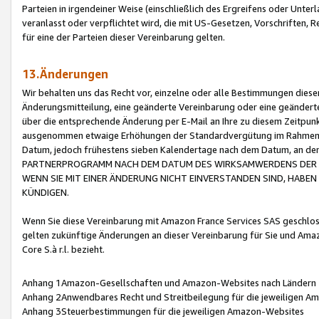
Parteien in irgendeiner Weise (einschließlich des Ergreifens oder Unt
veranlasst oder verpflichtet wird, die mit US-Gesetzen, Vorschriften,
für eine der Parteien dieser Vereinbarung gelten.
13.Änderungen
Wir behalten uns das Recht vor, einzelne oder alle Bestimmungen diese
Änderungsmitteilung, eine geänderte Vereinbarung oder eine geänderte 
über die entsprechende Änderung per E-Mail an Ihre zu diesem Zeitpun
ausgenommen etwaige Erhöhungen der Standardvergütung im Rahmen
Datum, jedoch frühestens sieben Kalendertage nach dem Datum, an de
PARTNERPROGRAMM NACH DEM DATUM DES WIRKSAMWERDENS DER Ä
WENN SIE MIT EINER ÄNDERUNG NICHT EINVERSTANDEN SIND, HABEN S
KÜNDIGEN.
Wenn Sie diese Vereinbarung mit Amazon France Services SAS geschlo
gelten zukünftige Änderungen an dieser Vereinbarung für Sie und Ama
Core S.à r.l. bezieht.
Anhang 1Amazon-Gesellschaften und Amazon-Websites nach Ländern
Anhang 2Anwendbares Recht und Streitbeilegung für die jeweiligen 
Anhang 3Steuerbestimmungen für die jeweiligen Amazon-Websites