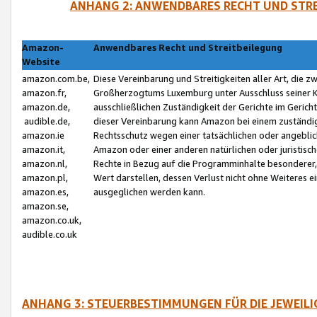
ANHANG 2: ANWENDBARES RECHT UND STRE
Amazon-
Anwendbares Recht und Streitbeilegung
Website
amazon.com.be,
Diese Vereinbarung und Streitigkeiten aller Art, die 
amazon.fr,
Großherzogtums Luxemburg unter Ausschluss seiner Kol
amazon.de,
ausschließlichen Zuständigkeit der Gerichte im Geri
audible.de,
dieser Vereinbarung kann Amazon bei einem zuständig
amazon.ie
Rechtsschutz wegen einer tatsächlichen oder angebli
amazon.it,
Amazon oder einer anderen natürlichen oder juristisc
amazon.nl,
Rechte in Bezug auf die Programminhalte besonderer,
amazon.pl,
Wert darstellen, dessen Verlust nicht ohne Weiteres e
amazon.es,
ausgeglichen werden kann.
amazon.se,
amazon.co.uk,
audible.co.uk
ANHANG 3: STEUERBESTIMMUNGEN FÜR DIE JEWEIL