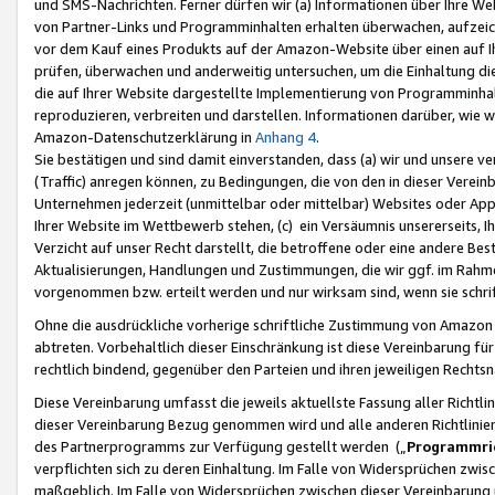
und SMS-Nachrichten. Ferner dürfen wir (a) Informationen über Ihre We
von Partner-Links und Programminhalten erhalten überwachen, aufzei
vor dem Kauf eines Produkts auf der Amazon-Website über einen auf Ih
prüfen, überwachen und anderweitig untersuchen, um die Einhaltung dies
die auf Ihrer Website dargestellte Implementierung von Programminhalt
reproduzieren, verbreiten und darstellen. Informationen darüber, wie w
Amazon-Datenschutzerklärung in
Anhang 4
.
Sie bestätigen und sind damit einverstanden, dass (a) wir und unsere 
(Traffic) anregen können, zu Bedingungen, die von den in dieser Vere
Unternehmen jederzeit (unmittelbar oder mittelbar) Websites oder Appl
Ihrer Website im Wettbewerb stehen, (c) ein Versäumnis unsererseits, I
Verzicht auf unser Recht darstellt, die betroffene oder eine andere B
Aktualisierungen, Handlungen und Zustimmungen, die wir ggf. im Rahme
vorgenommen bzw. erteilt werden und nur wirksam sind, wenn sie schri
Ohne die ausdrückliche vorherige schriftliche Zustimmung von Amazon
abtreten. Vorbehaltlich dieser Einschränkung ist diese Vereinbarung f
rechtlich bindend, gegenüber den Parteien und ihren jeweiligen Rech
Diese Vereinbarung umfasst die jeweils aktuellste Fassung aller Richtli
dieser Vereinbarung Bezug genommen wird und alle anderen Richtlinie
des Partnerprogramms zur Verfügung gestellt werden („
Programmric
verpflichten sich zu deren Einhaltung. Im Falle von Widersprüchen zwi
maßgeblich. Im Falle von Widersprüchen zwischen dieser Vereinbarun