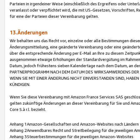
Parteien in irgendeiner Weise (einschließlich des Ergreifens oder Unt
veranlasst oder verpflichtet wird, die mit US-Gesetzen, Vorschriften,
für eine der Parteien dieser Vereinbarung gelten.
13.Änderungen
Wir behalten uns das Recht vor, einzelne oder alle Bestimmungen diese
Änderungsmitteilung, eine geänderte Vereinbarung oder eine geänderte 
über die entsprechende Änderung per E-Mail an Ihre zu diesem Zeitpun
ausgenommen etwaige Erhöhungen der Standardvergütung im Rahmen
Datum, jedoch frühestens sieben Kalendertage nach dem Datum, an de
PARTNERPROGRAMM NACH DEM DATUM DES WIRKSAMWERDENS DER Ä
WENN SIE MIT EINER ÄNDERUNG NICHT EINVERSTANDEN SIND, HABEN S
KÜNDIGEN.
Wenn Sie diese Vereinbarung mit Amazon France Services SAS geschlo
gelten zukünftige Änderungen an dieser Vereinbarung für Sie und Ama
Core S.à r.l. bezieht.
Anhang 1Amazon-Gesellschaften und Amazon-Websites nach Ländern
Anhang 2Anwendbares Recht und Streitbeilegung für die jeweiligen 
Anhang 3Steuerbestimmungen für die jeweiligen Amazon-Websites