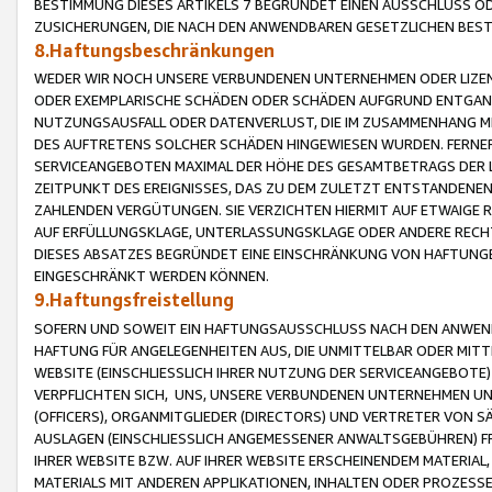
BESTIMMUNG DIESES ARTIKELS 7 BEGRÜNDET EINEN AUSSCHLUSS 
ZUSICHERUNGEN, DIE NACH DEN ANWENDBAREN GESETZLICHEN BE
8.Haftungsbeschränkungen
WEDER WIR NOCH UNSERE VERBUNDENEN UNTERNEHMEN ODER LIZEN
ODER EXEMPLARISCHE SCHÄDEN ODER SCHÄDEN AUFGRUND ENTGANG
NUTZUNGSAUSFALL ODER DATENVERLUST, DIE IM ZUSAMMENHANG MI
DES AUFTRETENS SOLCHER SCHÄDEN HINGEWIESEN WURDEN. FERN
SERVICEANGEBOTEN MAXIMAL DER HÖHE DES GESAMTBETRAGS DER 
ZEITPUNKT DES EREIGNISSES, DAS ZU DEM ZULETZT ENTSTANDENE
ZAHLENDEN VERGÜTUNGEN. SIE VERZICHTEN HIERMIT AUF ETWAIGE 
AUF ERFÜLLUNGSKLAGE, UNTERLASSUNGSKLAGE ODER ANDERE RECHT
DIESES ABSATZES BEGRÜNDET EINE EINSCHRÄNKUNG VON HAFTUNG
EINGESCHRÄNKT WERDEN KÖNNEN.
9.Haftungsfreistellung
SOFERN UND SOWEIT EIN HAFTUNGSAUSSCHLUSS NACH DEN ANWENDB
HAFTUNG FÜR ANGELEGENHEITEN AUS, DIE UNMITTELBAR ODER MITT
WEBSITE (EINSCHLIESSLICH IHRER NUTZUNG DER SERVICEANGEBOTE)
VERPFLICHTEN SICH, UNS, UNSERE VERBUNDENEN UNTERNEHMEN UN
(OFFICERS), ORGANMITGLIEDER (DIRECTORS) UND VERTRETER VON 
AUSLAGEN (EINSCHLIESSLICH ANGEMESSENER ANWALTSGEBÜHREN) FR
IHRER WEBSITE BZW. AUF IHRER WEBSITE ERSCHEINENDEM MATERIAL
MATERIALS MIT ANDEREN APPLIKATIONEN, INHALTEN ODER PROZESSE