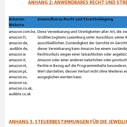
ANHANG 2: ANWENDBARES RECHT UND STRE
Amazon-
Anwendbares Recht und Streitbeilegung
Website
amazon.com.be,
Diese Vereinbarung und Streitigkeiten aller Art, die 
amazon.fr,
Großherzogtums Luxemburg unter Ausschluss seiner Kol
amazon.de,
ausschließlichen Zuständigkeit der Gerichte im Geri
audible.de,
dieser Vereinbarung kann Amazon bei einem zuständig
amazon.ie
Rechtsschutz wegen einer tatsächlichen oder angebli
amazon.it,
Amazon oder einer anderen natürlichen oder juristisc
amazon.nl,
Rechte in Bezug auf die Programminhalte besonderer,
amazon.pl,
Wert darstellen, dessen Verlust nicht ohne Weiteres e
amazon.es,
ausgeglichen werden kann.
amazon.se,
amazon.co.uk,
audible.co.uk
ANHANG 3: STEUERBESTIMMUNGEN FÜR DIE JEWEIL