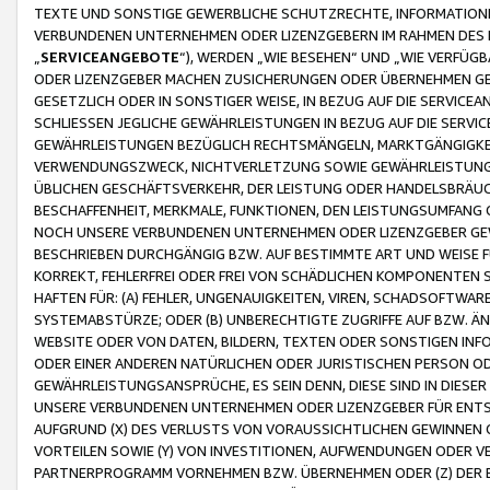
TEXTE UND SONSTIGE GEWERBLICHE SCHUTZRECHTE, INFORMATIONE
VERBUNDENEN UNTERNEHMEN ODER LIZENZGEBERN IM RAHMEN DES
„
SERVICEANGEBOTE
“), WERDEN „WIE BESEHEN“ UND „WIE VERFÜ
ODER LIZENZGEBER MACHEN ZUSICHERUNGEN ODER ÜBERNEHMEN GEW
GESETZLICH ODER IN SONSTIGER WEISE, IN BEZUG AUF DIE SERVI
SCHLIESSEN JEGLICHE GEWÄHRLEISTUNGEN IN BEZUG AUF DIE SERVI
GEWÄHRLEISTUNGEN BEZÜGLICH RECHTSMÄNGELN, MARKTGÄNGIGKEIT
VERWENDUNGSZWECK, NICHTVERLETZUNG SOWIE GEWÄHRLEISTUNGEN 
ÜBLICHEN GESCHÄFTSVERKEHR, DER LEISTUNG ODER HANDELSBRÄUCH
BESCHAFFENHEIT, MERKMALE, FUNKTIONEN, DEN LEISTUNGSUMFANG 
NOCH UNSERE VERBUNDENEN UNTERNEHMEN ODER LIZENZGEBER GEWÄ
BESCHRIEBEN DURCHGÄNGIG BZW. AUF BESTIMMTE ART UND WEISE
KORREKT, FEHLERFREI ODER FREI VON SCHÄDLICHEN KOMPONENTEN
HAFTEN FÜR: (A) FEHLER, UNGENAUIGKEITEN, VIREN, SCHADSOFTW
SYSTEMABSTÜRZE; ODER (B) UNBERECHTIGTE ZUGRIFFE AUF BZW. 
WEBSITE ODER VON DATEN, BILDERN, TEXTEN ODER SONSTIGEN INF
ODER EINER ANDEREN NATÜRLICHEN ODER JURISTISCHEN PERSON OD
GEWÄHRLEISTUNGSANSPRÜCHE, ES SEIN DENN, DIESE SIND IN DIES
UNSERE VERBUNDENEN UNTERNEHMEN ODER LIZENZGEBER FÜR EN
AUFGRUND (X) DES VERLUSTS VON VORAUSSICHTLICHEN GEWINNEN
VORTEILEN SOWIE (Y) VON INVESTITIONEN, AUFWENDUNGEN ODER VE
PARTNERPROGRAMM VORNEHMEN BZW. ÜBERNEHMEN ODER (Z) DER 