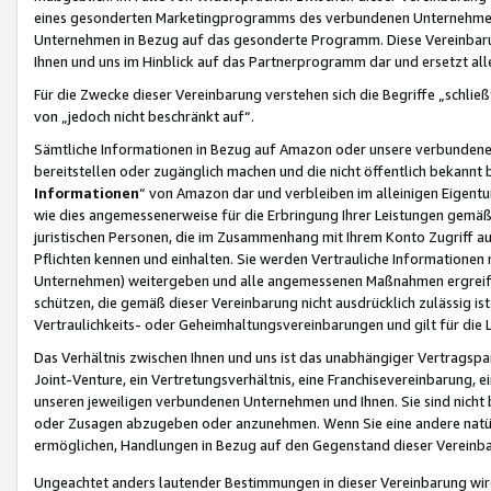
eines gesonderten Marketingprogramms des verbundenen Unternehmens
Unternehmen in Bezug auf das gesonderte Programm. Diese Vereinbarung
Ihnen und uns im Hinblick auf das Partnerprogramm dar und ersetzt al
Für die Zwecke dieser Vereinbarung verstehen sich die Begriffe „schließ
von „jedoch nicht beschränkt auf“.
Sämtliche Informationen in Bezug auf Amazon oder unsere verbunde
bereitstellen oder zugänglich machen und die nicht öffentlich bekannt bz
Informationen
“ von Amazon dar und verbleiben im alleinigen Eigent
wie dies angemessenerweise für die Erbringung Ihrer Leistungen gemäß d
juristischen Personen, die im Zusammenhang mit Ihrem Konto Zugriff au
Pflichten kennen und einhalten. Sie werden Vertrauliche Informationen 
Unternehmen) weitergeben und alle angemessenen Maßnahmen ergreifen
schützen, die gemäß dieser Vereinbarung nicht ausdrücklich zulässig is
Vertraulichkeits- oder Geheimhaltungsvereinbarungen und gilt für die
Das Verhältnis zwischen Ihnen und uns ist das unabhängiger Vertragspa
Joint-Venture, ein Vertretungsverhältnis, eine Franchisevereinbarung, 
unseren jeweiligen verbundenen Unternehmen und Ihnen. Sie sind ni
oder Zusagen abzugeben oder anzunehmen. Wenn Sie eine andere natürli
ermöglichen, Handlungen in Bezug auf den Gegenstand dieser Vereinbar
Ungeachtet anders lautender Bestimmungen in dieser Vereinbarung wird