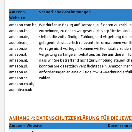
Amazon-
Steuerliche Bestimmungen
Website
amazon.com.be,
Wir dürfen in Bezug auf Beträge, auf deren Auszahlun
amazon.fr,
vornehmen, zu denen wir gesetzlich verpflichtet sind
amazon.de,
stellen die vollständige Zahlung und Abgeltung der 
audible.de,
gelegentlich steuerlich relevante Informationen von I
amazon.ie
Anfrage nicht vorlegen, können wir (kumulativ zu de
amazon.it,
Vergütung so lange einbehalten, bis Sie uns diese Inf
amazon.nl,
dass wir Sie betreffend nicht zur Einholung steuerlich 
amazon.pl,
könnten Sie gesetzlich verpflichtet sein, Amazon Meh
amazon.es,
Anforderungen an eine gültige MwSt.-Rechnung erfüllt
amazon.se,
zahlen.
amazon.co.uk,
audible.co.uk
ANHANG 4: DATENSCHUTZERKLÄRUNG FÜR DIE JEWE
Amazon-Website
Datenschutz