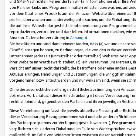
und SMS-Nachrichten. Ferner dürfen wir (a) Informationen über Ihre We
von Partner-Links und Programminhalten erhalten überwachen, aufzei
vor dem Kauf eines Produkts auf der Amazon-Website über einen auf Ih
prüfen, überwachen und anderweitig untersuchen, um die Einhaltung dies
die auf Ihrer Website dargestellte Implementierung von Programminhalt
reproduzieren, verbreiten und darstellen. Informationen darüber, wie w
Amazon-Datenschutzerklärung in
Anhang 4
.
Sie bestätigen und sind damit einverstanden, dass (a) wir und unsere 
(Traffic) anregen können, zu Bedingungen, die von den in dieser Vere
Unternehmen jederzeit (unmittelbar oder mittelbar) Websites oder Appl
Ihrer Website im Wettbewerb stehen, (c) ein Versäumnis unsererseits, I
Verzicht auf unser Recht darstellt, die betroffene oder eine andere B
Aktualisierungen, Handlungen und Zustimmungen, die wir ggf. im Rahme
vorgenommen bzw. erteilt werden und nur wirksam sind, wenn sie schri
Ohne die ausdrückliche vorherige schriftliche Zustimmung von Amazon
abtreten. Vorbehaltlich dieser Einschränkung ist diese Vereinbarung f
rechtlich bindend, gegenüber den Parteien und ihren jeweiligen Rech
Diese Vereinbarung umfasst die jeweils aktuellste Fassung aller Richtli
dieser Vereinbarung Bezug genommen wird und alle anderen Richtlinie
des Partnerprogramms zur Verfügung gestellt werden („
Programmric
verpflichten sich zu deren Einhaltung. Im Falle von Widersprüchen zwi
maßgeblich. Im Falle von Widersprüchen zwischen dieser Vereinbarun