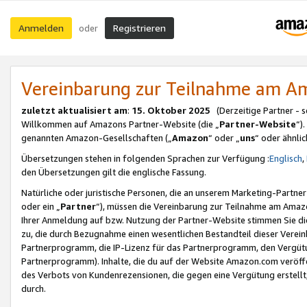
Anmelden
Registrieren
oder
Vereinbarung zur Teilnahme am 
zuletzt aktualisiert am
:
15. Oktober 2025
(Derzeitige Partner - 
Willkommen auf Amazons Partner-Website (die „
Partner-Website
“)
genannten Amazon-Gesellschaften („
Amazon
“ oder „
uns
“ oder ähnli
Übersetzungen stehen in folgenden Sprachen zur Verfügung :
Englisch
,
den Übersetzungen gilt die englische Fassung.
Natürliche oder juristische Personen, die an unserem Marketing-Partn
oder ein „
Partner
“), müssen die Vereinbarung zur Teilnahme am Ama
Ihrer Anmeldung auf bzw. Nutzung der Partner-Website stimmen Sie die
zu, die durch Bezugnahme einen wesentlichen Bestandteil dieser Verei
Partnerprogramm, die IP-Lizenz für das Partnerprogramm, den Vergütu
Partnerprogramm). Inhalte, die du auf der Website Amazon.com veröffe
des Verbots von Kundenrezensionen, die gegen eine Vergütung erstellt, 
durch.