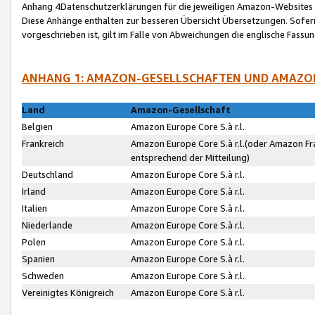
Anhang 4Datenschutzerklärungen für die jeweiligen Amazon-Websites
Diese Anhänge enthalten zur besseren Übersicht Übersetzungen. Sofe
vorgeschrieben ist, gilt im Falle von Abweichungen die englische Fass
ANHANG 1: AMAZON-GESELLSCHAFTEN UND AMAZO
Land
Amazon-Gesellschaft
Belgien
Amazon Europe Core S.à r.l.
Frankreich
Amazon Europe Core S.à r.l.(oder Amazon Fr
entsprechend der Mitteilung)
Deutschland
Amazon Europe Core S.à r.l.
Irland
Amazon Europe Core S.à r.l.
Italien
Amazon Europe Core S.à r.l.
Niederlande
Amazon Europe Core S.à r.l.
Polen
Amazon Europe Core S.à r.l.
Spanien
Amazon Europe Core S.à r.l.
Schweden
Amazon Europe Core S.à r.l.
Vereinigtes Königreich
Amazon Europe Core S.à r.l.