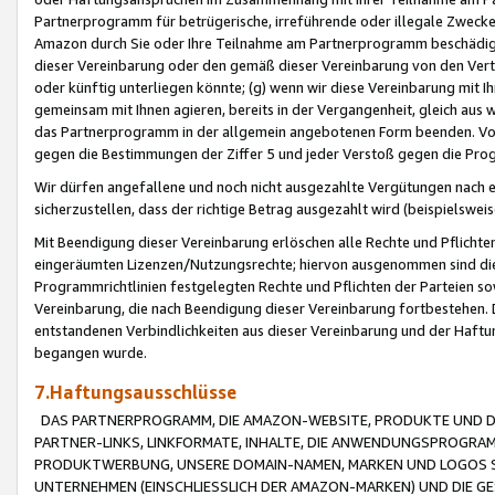
Partnerprogramm für betrügerische, irreführende oder illegale Zwecke
Amazon durch Sie oder Ihre Teilnahme am Partnerprogramm beschädig
dieser Vereinbarung oder den gemäß dieser Vereinbarung von den Vertr
oder künftig unterliegen könnte; (g) wenn wir diese Vereinbarung mit I
gemeinsam mit Ihnen agieren, bereits in der Vergangenheit, gleich aus
das Partnerprogramm in der allgemein angebotenen Form beenden. Vors
gegen die Bestimmungen der Ziffer 5 und jeder Verstoß gegen die Prog
Wir dürfen angefallene und noch nicht ausgezahlte Vergütungen nach 
sicherzustellen, dass der richtige Betrag ausgezahlt wird (beispielsw
Mit Beendigung dieser Vereinbarung erlöschen alle Rechte und Pflichte
eingeräumten Lizenzen/Nutzungsrechte; hiervon ausgenommen sind die in 
Programmrichtlinien festgelegten Rechte und Pflichten der Parteien sow
Vereinbarung, die nach Beendigung dieser Vereinbarung fortbestehen. D
entstandenen Verbindlichkeiten aus dieser Vereinbarung und der Haft
begangen wurde.
7.Haftungsausschlüsse
DAS PARTNERPROGRAMM, DIE AMAZON-WEBSITE, PRODUKTE UND DI
PARTNER-LINKS, LINKFORMATE, INHALTE, DIE ANWENDUNGSPROGR
PRODUKTWERBUNG, UNSERE DOMAIN-NAMEN, MARKEN UND LOGOS S
UNTERNEHMEN (EINSCHLIESSLICH DER AMAZON-MARKEN) UND DIE GE