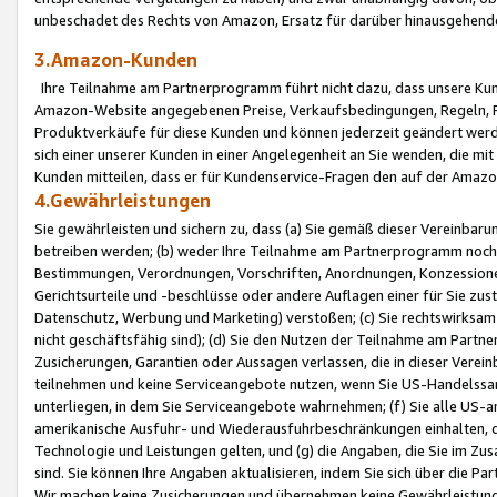
unbeschadet des Rechts von Amazon, Ersatz für darüber hinausgehen
3.Amazon-Kunden
Ihre Teilnahme am Partnerprogramm führt nicht dazu, dass unsere Kun
Amazon-Website angegebenen Preise, Verkaufsbedingungen, Regeln, Ri
Produktverkäufe für diese Kunden und können jederzeit geändert werde
sich einer unserer Kunden in einer Angelegenheit an Sie wenden, die 
Kunden mitteilen, dass er für Kundenservice-Fragen den auf der Ama
4.Gewährleistungen
Sie gewährleisten und sichern zu, dass (a) Sie gemäß dieser Vereinba
betreiben werden; (b) weder Ihre Teilnahme am Partnerprogramm noch d
Bestimmungen, Verordnungen, Vorschriften, Anordnungen, Konzessionen,
Gerichtsurteile und -beschlüsse oder andere Auflagen einer für Sie zu
Datenschutz, Werbung und Marketing) verstoßen; (c) Sie rechtswirksam 
nicht geschäftsfähig sind); (d) Sie den Nutzen der Teilnahme am Partne
Zusicherungen, Garantien oder Aussagen verlassen, die in dieser Verein
teilnehmen und keine Serviceangebote nutzen, wenn Sie US-Handelssa
unterliegen, in dem Sie Serviceangebote wahrnehmen; (f) Sie alle US
amerikanische Ausfuhr- und Wiederausfuhrbeschränkungen einhalten, 
Technologie und Leistungen gelten, und (g) die Angaben, die Sie im 
sind. Sie können Ihre Angaben aktualisieren, indem Sie sich über die 
Wir machen keine Zusicherungen und übernehmen keine Gewährleistun