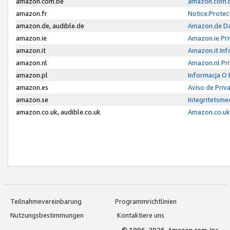
amazon.com.be
amazon.com.b
amazon.fr
Notice:Protec
amazon.de, audible.de
Amazon.de Da
amazon.ie
Amazon.ie Pri
amazon.it
Amazon.it Inf
amazon.nl
Amazon.nl Pri
amazon.pl
Informacja O
amazon.es
Aviso de Priv
amazon.se
Integritetsm
amazon.co.uk, audible.co.uk
Amazon.co.uk 
Teilnahmevereinbarung
Programmrichtlinien
Nutzungsbestimmungen
Kontaktiere uns