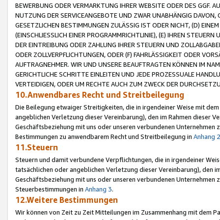
BEWERBUNG ODER VERMARKTUNG IHRER WEBSITE ODER DES GGF. AUF 
NUTZUNG DER SERVICEANGEBOTE UND ZWAR UNABHÄNGIG DAVON, O
GESETZLICHEN BESTIMMUNGEN ZULÄSSIG IST ODER NICHT, (D) EINE
(EINSCHLIESSLICH EINER PROGRAMMRICHTLINIE), (E) IHREN STEUER
DER EINTREIBUNG ODER ZAHLUNG IHRER STEUERN UND ZOLLABGAB
ODER ZOLLVERPFLICHTUNGEN, ODER (F) FAHRLÄSSIGKEIT ODER VORS
AUFTRAGNEHMER. WIR UND UNSERE BEAUFTRAGTEN KÖNNEN IM NAME
GERICHTLICHE SCHRITTE EINLEITEN UND JEDE PROZESSUALE HAND
VERTEIDIGEN, ODER UM RECHTE AUCH ZUM ZWECK DER DURCHSETZU
10.Anwendbares Recht und Streitbeilegung
Die Beilegung etwaiger Streitigkeiten, die in irgendeiner Weise mit de
angeblichen Verletzung dieser Vereinbarung), den im Rahmen dieser Ve
Geschäftsbeziehung mit uns oder unseren verbundenen Unternehmen zu
Bestimmungen zu anwendbarem Recht und Streitbeilegung in
Anhang 
11.Steuern
Steuern und damit verbundene Verpflichtungen, die in irgendeiner Wei
tatsächlichen oder angeblichen Verletzung dieser Vereinbarung), den 
Geschäftsbeziehung mit uns oder unseren verbundenen Unternehmen z
Steuerbestimmungen in
Anhang 3
.
12.Weitere Bestimmungen
Wir können von Zeit zu Zeit Mitteilungen im Zusammenhang mit dem Par