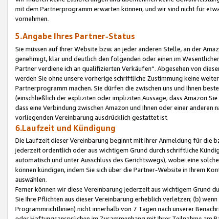
mit dem Partnerprogramm erwarten können, und wir sind nicht für etwa
vornehmen.
5.Angabe Ihres Partner-Status
Sie müssen auf Ihrer Website bzw. an jeder anderen Stelle, an der Am
genehmigt, klar und deutlich den folgenden oder einen im Wesentlichen
Partner verdiene ich an qualifizierten Verkäufen“. Abgesehen von die
werden Sie ohne unsere vorherige schriftliche Zustimmung keine weite
Partnerprogramm machen. Sie dürfen die zwischen uns und Ihnen best
(einschließlich der expliziten oder impliziten Aussage, dass Amazon Si
dass eine Verbindung zwischen Amazon und Ihnen oder einer anderen natü
vorliegenden Vereinbarung ausdrücklich gestattet ist.
6.Laufzeit und Kündigung
Die Laufzeit dieser Vereinbarung beginnt mit Ihrer Anmeldung für die 
jederzeit ordentlich oder aus wichtigem Grund durch schriftliche Kündi
automatisch und unter Ausschluss des Gerichtswegs), wobei eine solch
können kündigen, indem Sie sich über die Partner-Website in Ihrem Ko
auswählen.
Ferner können wir diese Vereinbarung jederzeit aus wichtigem Grund dur
Sie Ihre Pflichten aus dieser Vereinbarung erheblich verletzen; (b) wen
Programmrichtlinien) nicht innerhalb von 7 Tagen nach unserer Benachr
oder Haftungsansprüchen im Zusammenhang mit Ihrer Teilnahme am Pa