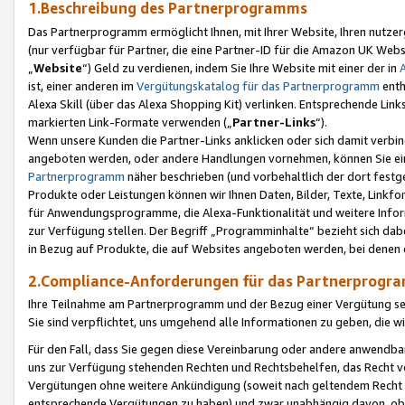
1.Beschreibung des Partnerprogramms
Das Partnerprogramm ermöglicht Ihnen, mit Ihrer Website, Ihren nutzer
(nur verfügbar für Partner, die eine Partner-ID für die Amazon UK We
„
Website
“) Geld zu verdienen, indem Sie Ihre Website mit einer der in
ist, einer anderen im
Vergütungskatalog für das Partnerprogramm
enth
Alexa Skill (über das Alexa Shopping Kit) verlinken. Entsprechende Lin
markierten Link-Formate verwenden („
Partner-Links
“).
Wenn unsere Kunden die Partner-Links anklicken oder sich damit verbi
angeboten werden, oder andere Handlungen vornehmen, können Sie eine
Partnerprogramm
näher beschrieben (und vorbehaltlich der dort festg
Produkte oder Leistungen können wir Ihnen Daten, Bilder, Texte, Linkfo
für Anwendungsprogramme, die Alexa-Funktionalität und weitere Inf
zur Verfügung stellen. Der Begriff „Programminhalte“ bezieht sich dabe
in Bezug auf Produkte, die auf Websites angeboten werden, bei denen 
2.Compliance-Anforderungen für das Partnerprog
Ihre Teilnahme am Partnerprogramm und der Bezug einer Vergütung setz
Sie sind verpflichtet, uns umgehend alle Informationen zu geben, die w
Für den Fall, dass Sie gegen diese Vereinbarung oder andere anwendba
uns zur Verfügung stehenden Rechten und Rechtsbehelfen, das Recht vo
Vergütungen ohne weitere Ankündigung (soweit nach geltendem Recht z
entsprechende Vergütungen zu haben) und zwar unabhängig davon, ob 