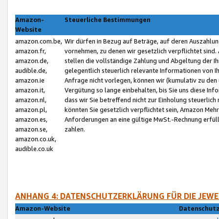
Amazon-
Steuerliche Bestimmungen
Website
amazon.com.be,
Wir dürfen in Bezug auf Beträge, auf deren Auszahlun
amazon.fr,
vornehmen, zu denen wir gesetzlich verpflichtet sind
amazon.de,
stellen die vollständige Zahlung und Abgeltung der 
audible.de,
gelegentlich steuerlich relevante Informationen von I
amazon.ie
Anfrage nicht vorlegen, können wir (kumulativ zu de
amazon.it,
Vergütung so lange einbehalten, bis Sie uns diese Inf
amazon.nl,
dass wir Sie betreffend nicht zur Einholung steuerlich 
amazon.pl,
könnten Sie gesetzlich verpflichtet sein, Amazon Meh
amazon.es,
Anforderungen an eine gültige MwSt.-Rechnung erfüllt
amazon.se,
zahlen.
amazon.co.uk,
audible.co.uk
ANHANG 4: DATENSCHUTZERKLÄRUNG FÜR DIE JEWE
Amazon-Website
Datenschutz