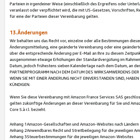
Parteien in irgendeiner Weise (einschließlich des Ergreifens oder Unt
veranlasst oder verpflichtet wird, die mit US-Gesetzen, Vorschriften,
für eine der Parteien dieser Vereinbarung gelten.
13.Änderungen
Wir behalten uns das Recht vor, einzelne oder alle Bestimmungen diese
Änderungsmitteilung, eine geänderte Vereinbarung oder eine geänderte 
über die entsprechende Änderung per E-Mail an Ihre zu diesem Zeitpun
ausgenommen etwaige Erhöhungen der Standardvergütung im Rahmen
Datum, jedoch frühestens sieben Kalendertage nach dem Datum, an de
PARTNERPROGRAMM NACH DEM DATUM DES WIRKSAMWERDENS DER Ä
WENN SIE MIT EINER ÄNDERUNG NICHT EINVERSTANDEN SIND, HABEN S
KÜNDIGEN.
Wenn Sie diese Vereinbarung mit Amazon France Services SAS geschlo
gelten zukünftige Änderungen an dieser Vereinbarung für Sie und Ama
Core S.à r.l. bezieht.
Anhang 1Amazon-Gesellschaften und Amazon-Websites nach Ländern
Anhang 2Anwendbares Recht und Streitbeilegung für die jeweiligen 
Anhang 3Steuerbestimmungen für die jeweiligen Amazon-Websites