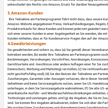
unbeschadet des Rechts von Amazon, Ersatz für darüber hinausgehen
3.Amazon-Kunden
Ihre Teilnahme am Partnerprogramm führt nicht dazu, dass unsere Kun
Amazon-Website angegebenen Preise, Verkaufsbedingungen, Regeln, Ri
Produktverkäufe für diese Kunden und können jederzeit geändert werde
sich einer unserer Kunden in einer Angelegenheit an Sie wenden, die 
Kunden mitteilen, dass er für Kundenservice-Fragen den auf der Ama
4.Gewährleistungen
Sie gewährleisten und sichern zu, dass (a) Sie gemäß dieser Vereinba
betreiben werden; (b) weder Ihre Teilnahme am Partnerprogramm noch d
Bestimmungen, Verordnungen, Vorschriften, Anordnungen, Konzessionen,
Gerichtsurteile und -beschlüsse oder andere Auflagen einer für Sie zu
Datenschutz, Werbung und Marketing) verstoßen; (c) Sie rechtswirksam 
nicht geschäftsfähig sind); (d) Sie den Nutzen der Teilnahme am Partne
Zusicherungen, Garantien oder Aussagen verlassen, die in dieser Verein
teilnehmen und keine Serviceangebote nutzen, wenn Sie US-Handelssa
unterliegen, in dem Sie Serviceangebote wahrnehmen; (f) Sie alle US
amerikanische Ausfuhr- und Wiederausfuhrbeschränkungen einhalten, 
Technologie und Leistungen gelten, und (g) die Angaben, die Sie im 
sind. Sie können Ihre Angaben aktualisieren, indem Sie sich über die 
Wir machen keine Zusicherungen und übernehmen keine Gewährleistun