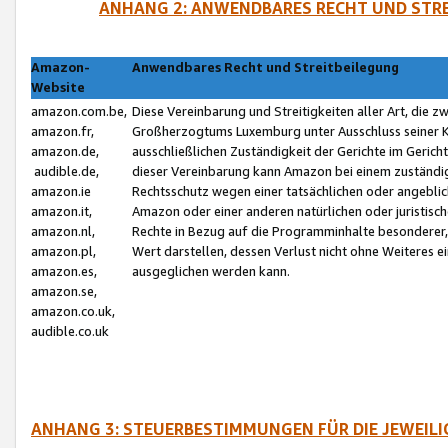
ANHANG 2: ANWENDBARES RECHT UND STRE
Amazon-
Anwendbares Recht und Streitbeilegung
Website
amazon.com.be,
Diese Vereinbarung und Streitigkeiten aller Art, die 
amazon.fr,
Großherzogtums Luxemburg unter Ausschluss seiner Kol
amazon.de,
ausschließlichen Zuständigkeit der Gerichte im Geri
audible.de,
dieser Vereinbarung kann Amazon bei einem zuständig
amazon.ie
Rechtsschutz wegen einer tatsächlichen oder angebli
amazon.it,
Amazon oder einer anderen natürlichen oder juristisc
amazon.nl,
Rechte in Bezug auf die Programminhalte besonderer,
amazon.pl,
Wert darstellen, dessen Verlust nicht ohne Weiteres e
amazon.es,
ausgeglichen werden kann.
amazon.se,
amazon.co.uk,
audible.co.uk
ANHANG 3: STEUERBESTIMMUNGEN FÜR DIE JEWEIL