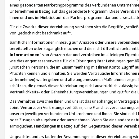
eines gesonderten Marketingprogramms des verbundenen Unternehmens
Unternehmen in Bezug auf das gesonderte Programm. Diese Vereinbarung
Ihnen und uns im Hinblick auf das Partnerprogramm dar und ersetzt al
Für die Zwecke dieser Vereinbarung verstehen sich die Begriffe „schließ
von „jedoch nicht beschränkt auf“.
Sämtliche Informationen in Bezug auf Amazon oder unsere verbunde
bereitstellen oder zugänglich machen und die nicht öffentlich bekannt bz
Informationen
“ von Amazon dar und verbleiben im alleinigen Eigent
wie dies angemessenerweise für die Erbringung Ihrer Leistungen gemäß d
juristischen Personen, die im Zusammenhang mit Ihrem Konto Zugriff au
Pflichten kennen und einhalten. Sie werden Vertrauliche Informationen 
Unternehmen) weitergeben und alle angemessenen Maßnahmen ergreifen
schützen, die gemäß dieser Vereinbarung nicht ausdrücklich zulässig is
Vertraulichkeits- oder Geheimhaltungsvereinbarungen und gilt für die
Das Verhältnis zwischen Ihnen und uns ist das unabhängiger Vertragspa
Joint-Venture, ein Vertretungsverhältnis, eine Franchisevereinbarung, 
unseren jeweiligen verbundenen Unternehmen und Ihnen. Sie sind ni
oder Zusagen abzugeben oder anzunehmen. Wenn Sie eine andere natürli
ermöglichen, Handlungen in Bezug auf den Gegenstand dieser Vereinbar
Ungeachtet anders lautender Bestimmungen in dieser Vereinbarung wird