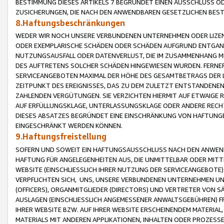
BESTIMMUNG DIESES ARTIKELS 7 BEGRÜNDET EINEN AUSSCHLUSS 
ZUSICHERUNGEN, DIE NACH DEN ANWENDBAREN GESETZLICHEN BE
8.Haftungsbeschränkungen
WEDER WIR NOCH UNSERE VERBUNDENEN UNTERNEHMEN ODER LIZEN
ODER EXEMPLARISCHE SCHÄDEN ODER SCHÄDEN AUFGRUND ENTGANG
NUTZUNGSAUSFALL ODER DATENVERLUST, DIE IM ZUSAMMENHANG MI
DES AUFTRETENS SOLCHER SCHÄDEN HINGEWIESEN WURDEN. FERN
SERVICEANGEBOTEN MAXIMAL DER HÖHE DES GESAMTBETRAGS DER 
ZEITPUNKT DES EREIGNISSES, DAS ZU DEM ZULETZT ENTSTANDENE
ZAHLENDEN VERGÜTUNGEN. SIE VERZICHTEN HIERMIT AUF ETWAIGE 
AUF ERFÜLLUNGSKLAGE, UNTERLASSUNGSKLAGE ODER ANDERE RECHT
DIESES ABSATZES BEGRÜNDET EINE EINSCHRÄNKUNG VON HAFTUNG
EINGESCHRÄNKT WERDEN KÖNNEN.
9.Haftungsfreistellung
SOFERN UND SOWEIT EIN HAFTUNGSAUSSCHLUSS NACH DEN ANWENDB
HAFTUNG FÜR ANGELEGENHEITEN AUS, DIE UNMITTELBAR ODER MITT
WEBSITE (EINSCHLIESSLICH IHRER NUTZUNG DER SERVICEANGEBOTE)
VERPFLICHTEN SICH, UNS, UNSERE VERBUNDENEN UNTERNEHMEN UN
(OFFICERS), ORGANMITGLIEDER (DIRECTORS) UND VERTRETER VON 
AUSLAGEN (EINSCHLIESSLICH ANGEMESSENER ANWALTSGEBÜHREN) FR
IHRER WEBSITE BZW. AUF IHRER WEBSITE ERSCHEINENDEM MATERIAL
MATERIALS MIT ANDEREN APPLIKATIONEN, INHALTEN ODER PROZESSE