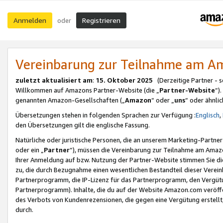
Anmelden
Registrieren
oder
Vereinbarung zur Teilnahme am 
zuletzt aktualisiert am
:
15. Oktober 2025
(Derzeitige Partner - 
Willkommen auf Amazons Partner-Website (die „
Partner-Website
“)
genannten Amazon-Gesellschaften („
Amazon
“ oder „
uns
“ oder ähnli
Übersetzungen stehen in folgenden Sprachen zur Verfügung :
Englisch
,
den Übersetzungen gilt die englische Fassung.
Natürliche oder juristische Personen, die an unserem Marketing-Partn
oder ein „
Partner
“), müssen die Vereinbarung zur Teilnahme am Ama
Ihrer Anmeldung auf bzw. Nutzung der Partner-Website stimmen Sie die
zu, die durch Bezugnahme einen wesentlichen Bestandteil dieser Verei
Partnerprogramm, die IP-Lizenz für das Partnerprogramm, den Vergütu
Partnerprogramm). Inhalte, die du auf der Website Amazon.com veröffe
des Verbots von Kundenrezensionen, die gegen eine Vergütung erstellt, 
durch.