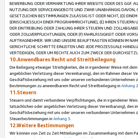
BEWERBUNG ODER VERMARKTUNG IHRER WEBSITE ODER DES GGF. AUF 
NUTZUNG DER SERVICEANGEBOTE UND ZWAR UNABHÄNGIG DAVON, O
GESETZLICHEN BESTIMMUNGEN ZULÄSSIG IST ODER NICHT, (D) EINE
(EINSCHLIESSLICH EINER PROGRAMMRICHTLINIE), (E) IHREN STEUER
DER EINTREIBUNG ODER ZAHLUNG IHRER STEUERN UND ZOLLABGAB
ODER ZOLLVERPFLICHTUNGEN, ODER (F) FAHRLÄSSIGKEIT ODER VORS
AUFTRAGNEHMER. WIR UND UNSERE BEAUFTRAGTEN KÖNNEN IM NAME
GERICHTLICHE SCHRITTE EINLEITEN UND JEDE PROZESSUALE HAND
VERTEIDIGEN, ODER UM RECHTE AUCH ZUM ZWECK DER DURCHSETZU
10.Anwendbares Recht und Streitbeilegung
Die Beilegung etwaiger Streitigkeiten, die in irgendeiner Weise mit de
angeblichen Verletzung dieser Vereinbarung), den im Rahmen dieser Ve
Geschäftsbeziehung mit uns oder unseren verbundenen Unternehmen zu
Bestimmungen zu anwendbarem Recht und Streitbeilegung in
Anhang 
11.Steuern
Steuern und damit verbundene Verpflichtungen, die in irgendeiner Wei
tatsächlichen oder angeblichen Verletzung dieser Vereinbarung), den 
Geschäftsbeziehung mit uns oder unseren verbundenen Unternehmen z
Steuerbestimmungen in
Anhang 3
.
12.Weitere Bestimmungen
Wir können von Zeit zu Zeit Mitteilungen im Zusammenhang mit dem Par