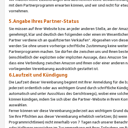
mit dem Partnerprogramm erwarten können, und wir sind nicht für etwa
vornehmen.
5.Angabe Ihres Partner-Status
Sie müssen auf Ihrer Website bzw. an jeder anderen Stelle, an der Am
genehmigt, klar und deutlich den folgenden oder einen im Wesentlichen
Partner verdiene ich an qualifizierten Verkäufen“. Abgesehen von die
werden Sie ohne unsere vorherige schriftliche Zustimmung keine weite
Partnerprogramm machen. Sie dürfen die zwischen uns und Ihnen best
(einschließlich der expliziten oder impliziten Aussage, dass Amazon Si
dass eine Verbindung zwischen Amazon und Ihnen oder einer anderen natü
vorliegenden Vereinbarung ausdrücklich gestattet ist.
6.Laufzeit und Kündigung
Die Laufzeit dieser Vereinbarung beginnt mit Ihrer Anmeldung für die 
jederzeit ordentlich oder aus wichtigem Grund durch schriftliche Kündi
automatisch und unter Ausschluss des Gerichtswegs), wobei eine solch
können kündigen, indem Sie sich über die Partner-Website in Ihrem Ko
auswählen.
Ferner können wir diese Vereinbarung jederzeit aus wichtigem Grund dur
Sie Ihre Pflichten aus dieser Vereinbarung erheblich verletzen; (b) wen
Programmrichtlinien) nicht innerhalb von 7 Tagen nach unserer Benachr
oder Haftungsansprüchen im Zusammenhang mit Ihrer Teilnahme am Pa