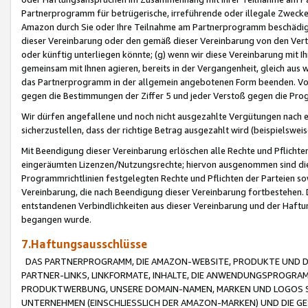
Partnerprogramm für betrügerische, irreführende oder illegale Zwecke
Amazon durch Sie oder Ihre Teilnahme am Partnerprogramm beschädig
dieser Vereinbarung oder den gemäß dieser Vereinbarung von den Vertr
oder künftig unterliegen könnte; (g) wenn wir diese Vereinbarung mit I
gemeinsam mit Ihnen agieren, bereits in der Vergangenheit, gleich aus
das Partnerprogramm in der allgemein angebotenen Form beenden. Vors
gegen die Bestimmungen der Ziffer 5 und jeder Verstoß gegen die Prog
Wir dürfen angefallene und noch nicht ausgezahlte Vergütungen nach 
sicherzustellen, dass der richtige Betrag ausgezahlt wird (beispielsw
Mit Beendigung dieser Vereinbarung erlöschen alle Rechte und Pflichte
eingeräumten Lizenzen/Nutzungsrechte; hiervon ausgenommen sind die in 
Programmrichtlinien festgelegten Rechte und Pflichten der Parteien sow
Vereinbarung, die nach Beendigung dieser Vereinbarung fortbestehen. D
entstandenen Verbindlichkeiten aus dieser Vereinbarung und der Haft
begangen wurde.
7.Haftungsausschlüsse
DAS PARTNERPROGRAMM, DIE AMAZON-WEBSITE, PRODUKTE UND DI
PARTNER-LINKS, LINKFORMATE, INHALTE, DIE ANWENDUNGSPROGR
PRODUKTWERBUNG, UNSERE DOMAIN-NAMEN, MARKEN UND LOGOS S
UNTERNEHMEN (EINSCHLIESSLICH DER AMAZON-MARKEN) UND DIE GE