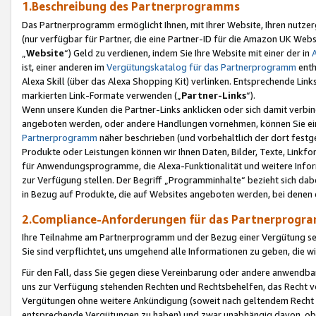
1.Beschreibung des Partnerprogramms
Das Partnerprogramm ermöglicht Ihnen, mit Ihrer Website, Ihren nutzer
(nur verfügbar für Partner, die eine Partner-ID für die Amazon UK We
„
Website
“) Geld zu verdienen, indem Sie Ihre Website mit einer der in
ist, einer anderen im
Vergütungskatalog für das Partnerprogramm
enth
Alexa Skill (über das Alexa Shopping Kit) verlinken. Entsprechende Lin
markierten Link-Formate verwenden („
Partner-Links
“).
Wenn unsere Kunden die Partner-Links anklicken oder sich damit verbi
angeboten werden, oder andere Handlungen vornehmen, können Sie eine
Partnerprogramm
näher beschrieben (und vorbehaltlich der dort festg
Produkte oder Leistungen können wir Ihnen Daten, Bilder, Texte, Linkfo
für Anwendungsprogramme, die Alexa-Funktionalität und weitere Inf
zur Verfügung stellen. Der Begriff „Programminhalte“ bezieht sich dabe
in Bezug auf Produkte, die auf Websites angeboten werden, bei denen 
2.Compliance-Anforderungen für das Partnerprog
Ihre Teilnahme am Partnerprogramm und der Bezug einer Vergütung setz
Sie sind verpflichtet, uns umgehend alle Informationen zu geben, die w
Für den Fall, dass Sie gegen diese Vereinbarung oder andere anwendba
uns zur Verfügung stehenden Rechten und Rechtsbehelfen, das Recht vo
Vergütungen ohne weitere Ankündigung (soweit nach geltendem Recht z
entsprechende Vergütungen zu haben) und zwar unabhängig davon, ob 