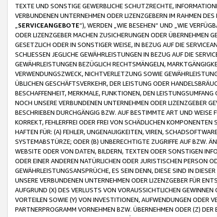
TEXTE UND SONSTIGE GEWERBLICHE SCHUTZRECHTE, INFORMATIONE
VERBUNDENEN UNTERNEHMEN ODER LIZENZGEBERN IM RAHMEN DES
„
SERVICEANGEBOTE
“), WERDEN „WIE BESEHEN“ UND „WIE VERFÜ
ODER LIZENZGEBER MACHEN ZUSICHERUNGEN ODER ÜBERNEHMEN GEW
GESETZLICH ODER IN SONSTIGER WEISE, IN BEZUG AUF DIE SERVI
SCHLIESSEN JEGLICHE GEWÄHRLEISTUNGEN IN BEZUG AUF DIE SERVI
GEWÄHRLEISTUNGEN BEZÜGLICH RECHTSMÄNGELN, MARKTGÄNGIGKEIT
VERWENDUNGSZWECK, NICHTVERLETZUNG SOWIE GEWÄHRLEISTUNGEN 
ÜBLICHEN GESCHÄFTSVERKEHR, DER LEISTUNG ODER HANDELSBRÄUCH
BESCHAFFENHEIT, MERKMALE, FUNKTIONEN, DEN LEISTUNGSUMFANG 
NOCH UNSERE VERBUNDENEN UNTERNEHMEN ODER LIZENZGEBER GEWÄ
BESCHRIEBEN DURCHGÄNGIG BZW. AUF BESTIMMTE ART UND WEISE
KORREKT, FEHLERFREI ODER FREI VON SCHÄDLICHEN KOMPONENTEN
HAFTEN FÜR: (A) FEHLER, UNGENAUIGKEITEN, VIREN, SCHADSOFTW
SYSTEMABSTÜRZE; ODER (B) UNBERECHTIGTE ZUGRIFFE AUF BZW. 
WEBSITE ODER VON DATEN, BILDERN, TEXTEN ODER SONSTIGEN INF
ODER EINER ANDEREN NATÜRLICHEN ODER JURISTISCHEN PERSON OD
GEWÄHRLEISTUNGSANSPRÜCHE, ES SEIN DENN, DIESE SIND IN DIES
UNSERE VERBUNDENEN UNTERNEHMEN ODER LIZENZGEBER FÜR EN
AUFGRUND (X) DES VERLUSTS VON VORAUSSICHTLICHEN GEWINNEN
VORTEILEN SOWIE (Y) VON INVESTITIONEN, AUFWENDUNGEN ODER VE
PARTNERPROGRAMM VORNEHMEN BZW. ÜBERNEHMEN ODER (Z) DER 