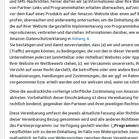
und SMS-Nachrichten. Ferner dürfen wir (a) Informationen über Ihre We
von Partner-Links und Programminhalten erhalten überwachen, aufzei
vor dem Kauf eines Produkts auf der Amazon-Website über einen auf Ih
prüfen, überwachen und anderweitig untersuchen, um die Einhaltung dies
die auf Ihrer Website dargestellte Implementierung von Programminhalt
reproduzieren, verbreiten und darstellen. Informationen darüber, wie w
Amazon-Datenschutzerklärung in
Anhang 4
.
Sie bestätigen und sind damit einverstanden, dass (a) wir und unsere 
(Traffic) anregen können, zu Bedingungen, die von den in dieser Vere
Unternehmen jederzeit (unmittelbar oder mittelbar) Websites oder Appl
Ihrer Website im Wettbewerb stehen, (c) ein Versäumnis unsererseits, I
Verzicht auf unser Recht darstellt, die betroffene oder eine andere B
Aktualisierungen, Handlungen und Zustimmungen, die wir ggf. im Rahme
vorgenommen bzw. erteilt werden und nur wirksam sind, wenn sie schri
Ohne die ausdrückliche vorherige schriftliche Zustimmung von Amazon
abtreten. Vorbehaltlich dieser Einschränkung ist diese Vereinbarung f
rechtlich bindend, gegenüber den Parteien und ihren jeweiligen Rech
Diese Vereinbarung umfasst die jeweils aktuellste Fassung aller Richtli
dieser Vereinbarung Bezug genommen wird und alle anderen Richtlinie
des Partnerprogramms zur Verfügung gestellt werden („
Programmric
verpflichten sich zu deren Einhaltung. Im Falle von Widersprüchen zwi
maßgeblich. Im Falle von Widersprüchen zwischen dieser Vereinbarun