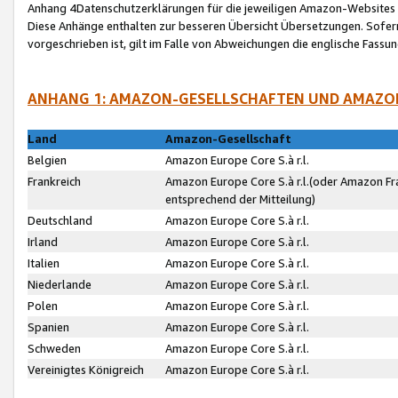
Anhang 4Datenschutzerklärungen für die jeweiligen Amazon-Websites
Diese Anhänge enthalten zur besseren Übersicht Übersetzungen. Sofe
vorgeschrieben ist, gilt im Falle von Abweichungen die englische Fass
ANHANG 1: AMAZON-GESELLSCHAFTEN UND AMAZO
Land
Amazon-Gesellschaft
Belgien
Amazon Europe Core S.à r.l.
Frankreich
Amazon Europe Core S.à r.l.(oder Amazon Fr
entsprechend der Mitteilung)
Deutschland
Amazon Europe Core S.à r.l.
Irland
Amazon Europe Core S.à r.l.
Italien
Amazon Europe Core S.à r.l.
Niederlande
Amazon Europe Core S.à r.l.
Polen
Amazon Europe Core S.à r.l.
Spanien
Amazon Europe Core S.à r.l.
Schweden
Amazon Europe Core S.à r.l.
Vereinigtes Königreich
Amazon Europe Core S.à r.l.