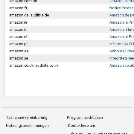
amazon.com.be
amazon.com.b
amazon.fr
Notice:Protec
amazon.de, audible.de
Amazon.de Da
amazon.ie
Amazon.ie Pri
amazon.it
Amazon.it Inf
amazon.nl
Amazon.nl Pri
amazon.pl
Informacja O
amazon.es
Aviso de Priv
amazon.se
Integritetsm
amazon.co.uk, audible.co.uk
Amazon.co.uk 
Teilnahmevereinbarung
Programmrichtlinien
Nutzungsbestimmungen
Kontaktiere uns