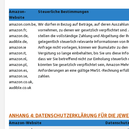
Amazon-
Steuerliche Bestimmungen
Website
amazon.com.be,
Wir dürfen in Bezug auf Beträge, auf deren Auszahlun
amazon.fr,
vornehmen, zu denen wir gesetzlich verpflichtet sind
amazon.de,
stellen die vollständige Zahlung und Abgeltung der 
audible.de,
gelegentlich steuerlich relevante Informationen von I
amazon.ie
Anfrage nicht vorlegen, können wir (kumulativ zu de
amazon.it,
Vergütung so lange einbehalten, bis Sie uns diese Inf
amazon.nl,
dass wir Sie betreffend nicht zur Einholung steuerlich 
amazon.pl,
könnten Sie gesetzlich verpflichtet sein, Amazon Meh
amazon.es,
Anforderungen an eine gültige MwSt.-Rechnung erfüllt
amazon.se,
zahlen.
amazon.co.uk,
audible.co.uk
ANHANG 4: DATENSCHUTZERKLÄRUNG FÜR DIE JEWE
Amazon-Website
Datenschutz