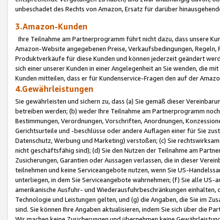
unbeschadet des Rechts von Amazon, Ersatz für darüber hinausgehen
3.Amazon-Kunden
Ihre Teilnahme am Partnerprogramm führt nicht dazu, dass unsere Kun
Amazon-Website angegebenen Preise, Verkaufsbedingungen, Regeln, Ri
Produktverkäufe für diese Kunden und können jederzeit geändert werde
sich einer unserer Kunden in einer Angelegenheit an Sie wenden, die 
Kunden mitteilen, dass er für Kundenservice-Fragen den auf der Ama
4.Gewährleistungen
Sie gewährleisten und sichern zu, dass (a) Sie gemäß dieser Vereinba
betreiben werden; (b) weder Ihre Teilnahme am Partnerprogramm noch d
Bestimmungen, Verordnungen, Vorschriften, Anordnungen, Konzessionen,
Gerichtsurteile und -beschlüsse oder andere Auflagen einer für Sie zu
Datenschutz, Werbung und Marketing) verstoßen; (c) Sie rechtswirksam 
nicht geschäftsfähig sind); (d) Sie den Nutzen der Teilnahme am Partne
Zusicherungen, Garantien oder Aussagen verlassen, die in dieser Verein
teilnehmen und keine Serviceangebote nutzen, wenn Sie US-Handelssa
unterliegen, in dem Sie Serviceangebote wahrnehmen; (f) Sie alle US
amerikanische Ausfuhr- und Wiederausfuhrbeschränkungen einhalten, 
Technologie und Leistungen gelten, und (g) die Angaben, die Sie im 
sind. Sie können Ihre Angaben aktualisieren, indem Sie sich über die 
Wir machen keine Zusicherungen und übernehmen keine Gewährleistun