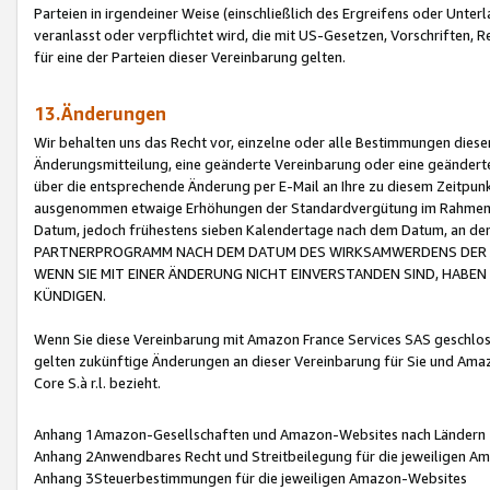
Parteien in irgendeiner Weise (einschließlich des Ergreifens oder Unt
veranlasst oder verpflichtet wird, die mit US-Gesetzen, Vorschriften,
für eine der Parteien dieser Vereinbarung gelten.
13.Änderungen
Wir behalten uns das Recht vor, einzelne oder alle Bestimmungen diese
Änderungsmitteilung, eine geänderte Vereinbarung oder eine geänderte 
über die entsprechende Änderung per E-Mail an Ihre zu diesem Zeitpun
ausgenommen etwaige Erhöhungen der Standardvergütung im Rahmen
Datum, jedoch frühestens sieben Kalendertage nach dem Datum, an de
PARTNERPROGRAMM NACH DEM DATUM DES WIRKSAMWERDENS DER Ä
WENN SIE MIT EINER ÄNDERUNG NICHT EINVERSTANDEN SIND, HABEN S
KÜNDIGEN.
Wenn Sie diese Vereinbarung mit Amazon France Services SAS geschlo
gelten zukünftige Änderungen an dieser Vereinbarung für Sie und Ama
Core S.à r.l. bezieht.
Anhang 1Amazon-Gesellschaften und Amazon-Websites nach Ländern
Anhang 2Anwendbares Recht und Streitbeilegung für die jeweiligen 
Anhang 3Steuerbestimmungen für die jeweiligen Amazon-Websites