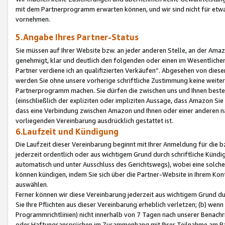
mit dem Partnerprogramm erwarten können, und wir sind nicht für etwa
vornehmen.
5.Angabe Ihres Partner-Status
Sie müssen auf Ihrer Website bzw. an jeder anderen Stelle, an der Am
genehmigt, klar und deutlich den folgenden oder einen im Wesentlichen
Partner verdiene ich an qualifizierten Verkäufen“. Abgesehen von die
werden Sie ohne unsere vorherige schriftliche Zustimmung keine weite
Partnerprogramm machen. Sie dürfen die zwischen uns und Ihnen best
(einschließlich der expliziten oder impliziten Aussage, dass Amazon Si
dass eine Verbindung zwischen Amazon und Ihnen oder einer anderen natü
vorliegenden Vereinbarung ausdrücklich gestattet ist.
6.Laufzeit und Kündigung
Die Laufzeit dieser Vereinbarung beginnt mit Ihrer Anmeldung für die 
jederzeit ordentlich oder aus wichtigem Grund durch schriftliche Kündi
automatisch und unter Ausschluss des Gerichtswegs), wobei eine solch
können kündigen, indem Sie sich über die Partner-Website in Ihrem Ko
auswählen.
Ferner können wir diese Vereinbarung jederzeit aus wichtigem Grund dur
Sie Ihre Pflichten aus dieser Vereinbarung erheblich verletzen; (b) wen
Programmrichtlinien) nicht innerhalb von 7 Tagen nach unserer Benachr
oder Haftungsansprüchen im Zusammenhang mit Ihrer Teilnahme am Pa