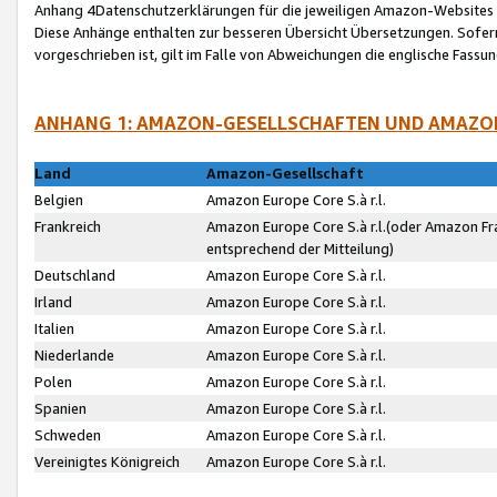
Anhang 4Datenschutzerklärungen für die jeweiligen Amazon-Websites
Diese Anhänge enthalten zur besseren Übersicht Übersetzungen. Sofe
vorgeschrieben ist, gilt im Falle von Abweichungen die englische Fass
ANHANG 1: AMAZON-GESELLSCHAFTEN UND AMAZO
Land
Amazon-Gesellschaft
Belgien
Amazon Europe Core S.à r.l.
Frankreich
Amazon Europe Core S.à r.l.(oder Amazon Fr
entsprechend der Mitteilung)
Deutschland
Amazon Europe Core S.à r.l.
Irland
Amazon Europe Core S.à r.l.
Italien
Amazon Europe Core S.à r.l.
Niederlande
Amazon Europe Core S.à r.l.
Polen
Amazon Europe Core S.à r.l.
Spanien
Amazon Europe Core S.à r.l.
Schweden
Amazon Europe Core S.à r.l.
Vereinigtes Königreich
Amazon Europe Core S.à r.l.