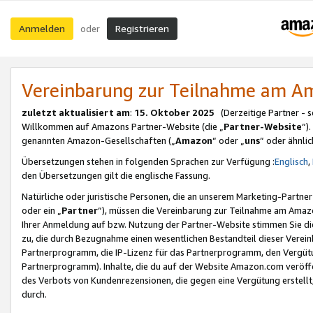
Anmelden
Registrieren
oder
Vereinbarung zur Teilnahme am 
zuletzt aktualisiert am
:
15. Oktober 2025
(Derzeitige Partner - 
Willkommen auf Amazons Partner-Website (die „
Partner-Website
“)
genannten Amazon-Gesellschaften („
Amazon
“ oder „
uns
“ oder ähnli
Übersetzungen stehen in folgenden Sprachen zur Verfügung :
Englisch
,
den Übersetzungen gilt die englische Fassung.
Natürliche oder juristische Personen, die an unserem Marketing-Partn
oder ein „
Partner
“), müssen die Vereinbarung zur Teilnahme am Ama
Ihrer Anmeldung auf bzw. Nutzung der Partner-Website stimmen Sie die
zu, die durch Bezugnahme einen wesentlichen Bestandteil dieser Verei
Partnerprogramm, die IP-Lizenz für das Partnerprogramm, den Vergütu
Partnerprogramm). Inhalte, die du auf der Website Amazon.com veröffe
des Verbots von Kundenrezensionen, die gegen eine Vergütung erstellt, 
durch.