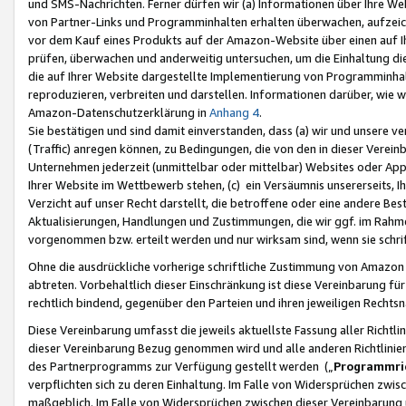
und SMS-Nachrichten. Ferner dürfen wir (a) Informationen über Ihre We
von Partner-Links und Programminhalten erhalten überwachen, aufzei
vor dem Kauf eines Produkts auf der Amazon-Website über einen auf Ih
prüfen, überwachen und anderweitig untersuchen, um die Einhaltung dies
die auf Ihrer Website dargestellte Implementierung von Programminhalt
reproduzieren, verbreiten und darstellen. Informationen darüber, wie w
Amazon-Datenschutzerklärung in
Anhang 4
.
Sie bestätigen und sind damit einverstanden, dass (a) wir und unsere 
(Traffic) anregen können, zu Bedingungen, die von den in dieser Vere
Unternehmen jederzeit (unmittelbar oder mittelbar) Websites oder Appl
Ihrer Website im Wettbewerb stehen, (c) ein Versäumnis unsererseits, I
Verzicht auf unser Recht darstellt, die betroffene oder eine andere B
Aktualisierungen, Handlungen und Zustimmungen, die wir ggf. im Rahme
vorgenommen bzw. erteilt werden und nur wirksam sind, wenn sie schri
Ohne die ausdrückliche vorherige schriftliche Zustimmung von Amazon
abtreten. Vorbehaltlich dieser Einschränkung ist diese Vereinbarung f
rechtlich bindend, gegenüber den Parteien und ihren jeweiligen Rech
Diese Vereinbarung umfasst die jeweils aktuellste Fassung aller Richtli
dieser Vereinbarung Bezug genommen wird und alle anderen Richtlinie
des Partnerprogramms zur Verfügung gestellt werden („
Programmric
verpflichten sich zu deren Einhaltung. Im Falle von Widersprüchen zwi
maßgeblich. Im Falle von Widersprüchen zwischen dieser Vereinbarun