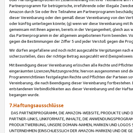
Partnerprogramm für betrügerische, irreführende oder illegale Zwecke
Amazon durch Sie oder Ihre Teilnahme am Partnerprogramm beschädig
dieser Vereinbarung oder den gemäß dieser Vereinbarung von den Vertr
oder künftig unterliegen könnte; (g) wenn wir diese Vereinbarung mit I
gemeinsam mit Ihnen agieren, bereits in der Vergangenheit, gleich aus
das Partnerprogramm in der allgemein angebotenen Form beenden. Vors
gegen die Bestimmungen der Ziffer 5 und jeder Verstoß gegen die Prog
Wir dürfen angefallene und noch nicht ausgezahlte Vergütungen nach 
sicherzustellen, dass der richtige Betrag ausgezahlt wird (beispielsw
Mit Beendigung dieser Vereinbarung erlöschen alle Rechte und Pflichte
eingeräumten Lizenzen/Nutzungsrechte; hiervon ausgenommen sind die in 
Programmrichtlinien festgelegten Rechte und Pflichten der Parteien sow
Vereinbarung, die nach Beendigung dieser Vereinbarung fortbestehen. D
entstandenen Verbindlichkeiten aus dieser Vereinbarung und der Haft
begangen wurde.
7.Haftungsausschlüsse
DAS PARTNERPROGRAMM, DIE AMAZON-WEBSITE, PRODUKTE UND DI
PARTNER-LINKS, LINKFORMATE, INHALTE, DIE ANWENDUNGSPROGR
PRODUKTWERBUNG, UNSERE DOMAIN-NAMEN, MARKEN UND LOGOS S
UNTERNEHMEN (EINSCHLIESSLICH DER AMAZON-MARKEN) UND DIE GE