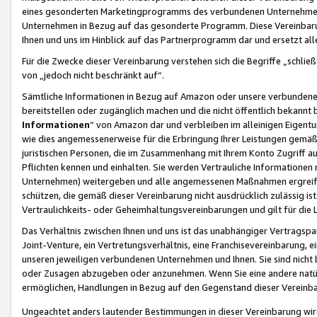
eines gesonderten Marketingprogramms des verbundenen Unternehmens
Unternehmen in Bezug auf das gesonderte Programm. Diese Vereinbarung
Ihnen und uns im Hinblick auf das Partnerprogramm dar und ersetzt al
Für die Zwecke dieser Vereinbarung verstehen sich die Begriffe „schließ
von „jedoch nicht beschränkt auf“.
Sämtliche Informationen in Bezug auf Amazon oder unsere verbunde
bereitstellen oder zugänglich machen und die nicht öffentlich bekannt bz
Informationen
“ von Amazon dar und verbleiben im alleinigen Eigent
wie dies angemessenerweise für die Erbringung Ihrer Leistungen gemäß d
juristischen Personen, die im Zusammenhang mit Ihrem Konto Zugriff au
Pflichten kennen und einhalten. Sie werden Vertrauliche Informationen 
Unternehmen) weitergeben und alle angemessenen Maßnahmen ergreifen
schützen, die gemäß dieser Vereinbarung nicht ausdrücklich zulässig is
Vertraulichkeits- oder Geheimhaltungsvereinbarungen und gilt für die
Das Verhältnis zwischen Ihnen und uns ist das unabhängiger Vertragspa
Joint-Venture, ein Vertretungsverhältnis, eine Franchisevereinbarung, 
unseren jeweiligen verbundenen Unternehmen und Ihnen. Sie sind ni
oder Zusagen abzugeben oder anzunehmen. Wenn Sie eine andere natürli
ermöglichen, Handlungen in Bezug auf den Gegenstand dieser Vereinbar
Ungeachtet anders lautender Bestimmungen in dieser Vereinbarung wird