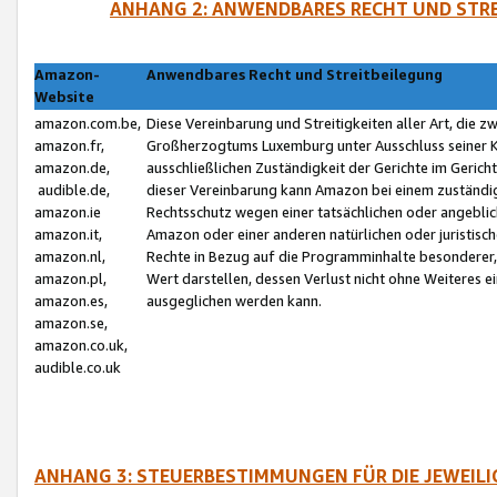
ANHANG 2: ANWENDBARES RECHT UND STRE
Amazon-
Anwendbares Recht und Streitbeilegung
Website
amazon.com.be,
Diese Vereinbarung und Streitigkeiten aller Art, die 
amazon.fr,
Großherzogtums Luxemburg unter Ausschluss seiner Kol
amazon.de,
ausschließlichen Zuständigkeit der Gerichte im Geri
audible.de,
dieser Vereinbarung kann Amazon bei einem zuständig
amazon.ie
Rechtsschutz wegen einer tatsächlichen oder angebli
amazon.it,
Amazon oder einer anderen natürlichen oder juristisc
amazon.nl,
Rechte in Bezug auf die Programminhalte besonderer,
amazon.pl,
Wert darstellen, dessen Verlust nicht ohne Weiteres e
amazon.es,
ausgeglichen werden kann.
amazon.se,
amazon.co.uk,
audible.co.uk
ANHANG 3: STEUERBESTIMMUNGEN FÜR DIE JEWEIL