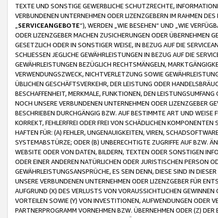
TEXTE UND SONSTIGE GEWERBLICHE SCHUTZRECHTE, INFORMATIONE
VERBUNDENEN UNTERNEHMEN ODER LIZENZGEBERN IM RAHMEN DES
„
SERVICEANGEBOTE
“), WERDEN „WIE BESEHEN“ UND „WIE VERFÜ
ODER LIZENZGEBER MACHEN ZUSICHERUNGEN ODER ÜBERNEHMEN GEW
GESETZLICH ODER IN SONSTIGER WEISE, IN BEZUG AUF DIE SERVI
SCHLIESSEN JEGLICHE GEWÄHRLEISTUNGEN IN BEZUG AUF DIE SERVI
GEWÄHRLEISTUNGEN BEZÜGLICH RECHTSMÄNGELN, MARKTGÄNGIGKEIT
VERWENDUNGSZWECK, NICHTVERLETZUNG SOWIE GEWÄHRLEISTUNGEN 
ÜBLICHEN GESCHÄFTSVERKEHR, DER LEISTUNG ODER HANDELSBRÄUCH
BESCHAFFENHEIT, MERKMALE, FUNKTIONEN, DEN LEISTUNGSUMFANG 
NOCH UNSERE VERBUNDENEN UNTERNEHMEN ODER LIZENZGEBER GEWÄ
BESCHRIEBEN DURCHGÄNGIG BZW. AUF BESTIMMTE ART UND WEISE
KORREKT, FEHLERFREI ODER FREI VON SCHÄDLICHEN KOMPONENTEN
HAFTEN FÜR: (A) FEHLER, UNGENAUIGKEITEN, VIREN, SCHADSOFTW
SYSTEMABSTÜRZE; ODER (B) UNBERECHTIGTE ZUGRIFFE AUF BZW. 
WEBSITE ODER VON DATEN, BILDERN, TEXTEN ODER SONSTIGEN INF
ODER EINER ANDEREN NATÜRLICHEN ODER JURISTISCHEN PERSON OD
GEWÄHRLEISTUNGSANSPRÜCHE, ES SEIN DENN, DIESE SIND IN DIES
UNSERE VERBUNDENEN UNTERNEHMEN ODER LIZENZGEBER FÜR EN
AUFGRUND (X) DES VERLUSTS VON VORAUSSICHTLICHEN GEWINNEN
VORTEILEN SOWIE (Y) VON INVESTITIONEN, AUFWENDUNGEN ODER VE
PARTNERPROGRAMM VORNEHMEN BZW. ÜBERNEHMEN ODER (Z) DER 