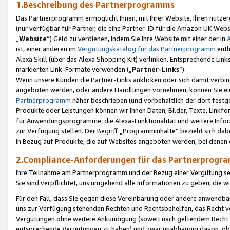
1.Beschreibung des Partnerprogramms
Das Partnerprogramm ermöglicht Ihnen, mit Ihrer Website, Ihren nutzer
(nur verfügbar für Partner, die eine Partner-ID für die Amazon UK We
„
Website
“) Geld zu verdienen, indem Sie Ihre Website mit einer der in
ist, einer anderen im
Vergütungskatalog für das Partnerprogramm
enth
Alexa Skill (über das Alexa Shopping Kit) verlinken. Entsprechende Lin
markierten Link-Formate verwenden („
Partner-Links
“).
Wenn unsere Kunden die Partner-Links anklicken oder sich damit verbi
angeboten werden, oder andere Handlungen vornehmen, können Sie eine
Partnerprogramm
näher beschrieben (und vorbehaltlich der dort festg
Produkte oder Leistungen können wir Ihnen Daten, Bilder, Texte, Linkfo
für Anwendungsprogramme, die Alexa-Funktionalität und weitere Inf
zur Verfügung stellen. Der Begriff „Programminhalte“ bezieht sich dabe
in Bezug auf Produkte, die auf Websites angeboten werden, bei denen 
2.Compliance-Anforderungen für das Partnerprog
Ihre Teilnahme am Partnerprogramm und der Bezug einer Vergütung setz
Sie sind verpflichtet, uns umgehend alle Informationen zu geben, die w
Für den Fall, dass Sie gegen diese Vereinbarung oder andere anwendba
uns zur Verfügung stehenden Rechten und Rechtsbehelfen, das Recht vo
Vergütungen ohne weitere Ankündigung (soweit nach geltendem Recht z
entsprechende Vergütungen zu haben) und zwar unabhängig davon, ob 