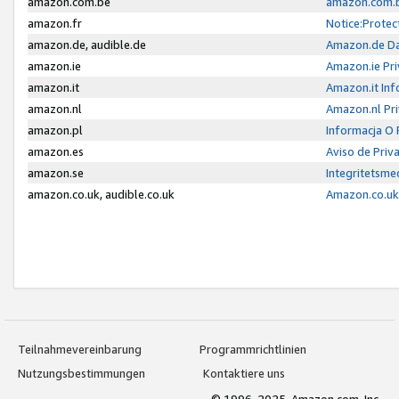
amazon.com.be
amazon.com.b
amazon.fr
Notice:Protec
amazon.de, audible.de
Amazon.de Da
amazon.ie
Amazon.ie Pri
amazon.it
Amazon.it Inf
amazon.nl
Amazon.nl Pri
amazon.pl
Informacja O
amazon.es
Aviso de Priv
amazon.se
Integritetsm
amazon.co.uk, audible.co.uk
Amazon.co.uk 
Teilnahmevereinbarung
Programmrichtlinien
Nutzungsbestimmungen
Kontaktiere uns