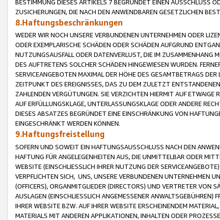
BESTIMMUNG DIESES ARTIKELS 7 BEGRÜNDET EINEN AUSSCHLUSS 
ZUSICHERUNGEN, DIE NACH DEN ANWENDBAREN GESETZLICHEN BE
8.Haftungsbeschränkungen
WEDER WIR NOCH UNSERE VERBUNDENEN UNTERNEHMEN ODER LIZEN
ODER EXEMPLARISCHE SCHÄDEN ODER SCHÄDEN AUFGRUND ENTGANG
NUTZUNGSAUSFALL ODER DATENVERLUST, DIE IM ZUSAMMENHANG MI
DES AUFTRETENS SOLCHER SCHÄDEN HINGEWIESEN WURDEN. FERN
SERVICEANGEBOTEN MAXIMAL DER HÖHE DES GESAMTBETRAGS DER 
ZEITPUNKT DES EREIGNISSES, DAS ZU DEM ZULETZT ENTSTANDENE
ZAHLENDEN VERGÜTUNGEN. SIE VERZICHTEN HIERMIT AUF ETWAIGE 
AUF ERFÜLLUNGSKLAGE, UNTERLASSUNGSKLAGE ODER ANDERE RECHT
DIESES ABSATZES BEGRÜNDET EINE EINSCHRÄNKUNG VON HAFTUNG
EINGESCHRÄNKT WERDEN KÖNNEN.
9.Haftungsfreistellung
SOFERN UND SOWEIT EIN HAFTUNGSAUSSCHLUSS NACH DEN ANWENDB
HAFTUNG FÜR ANGELEGENHEITEN AUS, DIE UNMITTELBAR ODER MITT
WEBSITE (EINSCHLIESSLICH IHRER NUTZUNG DER SERVICEANGEBOTE)
VERPFLICHTEN SICH, UNS, UNSERE VERBUNDENEN UNTERNEHMEN UN
(OFFICERS), ORGANMITGLIEDER (DIRECTORS) UND VERTRETER VON 
AUSLAGEN (EINSCHLIESSLICH ANGEMESSENER ANWALTSGEBÜHREN) FR
IHRER WEBSITE BZW. AUF IHRER WEBSITE ERSCHEINENDEM MATERIAL
MATERIALS MIT ANDEREN APPLIKATIONEN, INHALTEN ODER PROZESSE