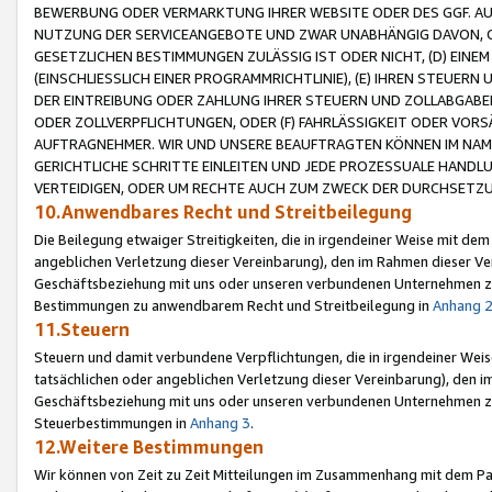
BEWERBUNG ODER VERMARKTUNG IHRER WEBSITE ODER DES GGF. AUF 
NUTZUNG DER SERVICEANGEBOTE UND ZWAR UNABHÄNGIG DAVON, O
GESETZLICHEN BESTIMMUNGEN ZULÄSSIG IST ODER NICHT, (D) EINE
(EINSCHLIESSLICH EINER PROGRAMMRICHTLINIE), (E) IHREN STEUER
DER EINTREIBUNG ODER ZAHLUNG IHRER STEUERN UND ZOLLABGAB
ODER ZOLLVERPFLICHTUNGEN, ODER (F) FAHRLÄSSIGKEIT ODER VORS
AUFTRAGNEHMER. WIR UND UNSERE BEAUFTRAGTEN KÖNNEN IM NAME
GERICHTLICHE SCHRITTE EINLEITEN UND JEDE PROZESSUALE HAND
VERTEIDIGEN, ODER UM RECHTE AUCH ZUM ZWECK DER DURCHSETZU
10.Anwendbares Recht und Streitbeilegung
Die Beilegung etwaiger Streitigkeiten, die in irgendeiner Weise mit de
angeblichen Verletzung dieser Vereinbarung), den im Rahmen dieser Ve
Geschäftsbeziehung mit uns oder unseren verbundenen Unternehmen zu
Bestimmungen zu anwendbarem Recht und Streitbeilegung in
Anhang 
11.Steuern
Steuern und damit verbundene Verpflichtungen, die in irgendeiner Wei
tatsächlichen oder angeblichen Verletzung dieser Vereinbarung), den 
Geschäftsbeziehung mit uns oder unseren verbundenen Unternehmen z
Steuerbestimmungen in
Anhang 3
.
12.Weitere Bestimmungen
Wir können von Zeit zu Zeit Mitteilungen im Zusammenhang mit dem Par