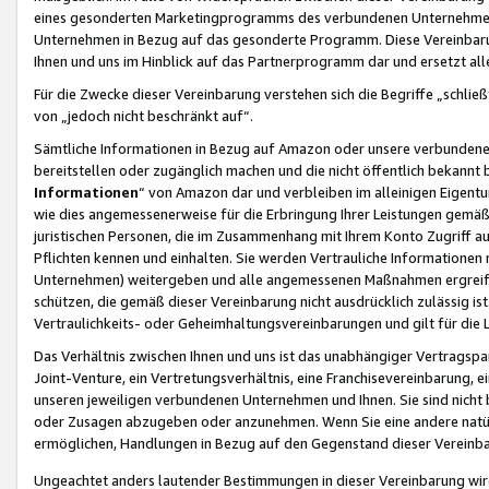
eines gesonderten Marketingprogramms des verbundenen Unternehmens
Unternehmen in Bezug auf das gesonderte Programm. Diese Vereinbarung
Ihnen und uns im Hinblick auf das Partnerprogramm dar und ersetzt al
Für die Zwecke dieser Vereinbarung verstehen sich die Begriffe „schließ
von „jedoch nicht beschränkt auf“.
Sämtliche Informationen in Bezug auf Amazon oder unsere verbunde
bereitstellen oder zugänglich machen und die nicht öffentlich bekannt bz
Informationen
“ von Amazon dar und verbleiben im alleinigen Eigent
wie dies angemessenerweise für die Erbringung Ihrer Leistungen gemäß d
juristischen Personen, die im Zusammenhang mit Ihrem Konto Zugriff au
Pflichten kennen und einhalten. Sie werden Vertrauliche Informationen 
Unternehmen) weitergeben und alle angemessenen Maßnahmen ergreifen
schützen, die gemäß dieser Vereinbarung nicht ausdrücklich zulässig is
Vertraulichkeits- oder Geheimhaltungsvereinbarungen und gilt für die
Das Verhältnis zwischen Ihnen und uns ist das unabhängiger Vertragspa
Joint-Venture, ein Vertretungsverhältnis, eine Franchisevereinbarung, 
unseren jeweiligen verbundenen Unternehmen und Ihnen. Sie sind ni
oder Zusagen abzugeben oder anzunehmen. Wenn Sie eine andere natürli
ermöglichen, Handlungen in Bezug auf den Gegenstand dieser Vereinbar
Ungeachtet anders lautender Bestimmungen in dieser Vereinbarung wird