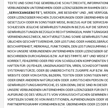
TEXTE UND SONSTIGE GEWERBLICHE SCHUTZRECHTE, INFORMATIONE
VERBUNDENEN UNTERNEHMEN ODER LIZENZGEBERN IM RAHMEN DES
„
SERVICEANGEBOTE
“), WERDEN „WIE BESEHEN“ UND „WIE VERFÜ
ODER LIZENZGEBER MACHEN ZUSICHERUNGEN ODER ÜBERNEHMEN GEW
GESETZLICH ODER IN SONSTIGER WEISE, IN BEZUG AUF DIE SERVI
SCHLIESSEN JEGLICHE GEWÄHRLEISTUNGEN IN BEZUG AUF DIE SERVI
GEWÄHRLEISTUNGEN BEZÜGLICH RECHTSMÄNGELN, MARKTGÄNGIGKEIT
VERWENDUNGSZWECK, NICHTVERLETZUNG SOWIE GEWÄHRLEISTUNGEN 
ÜBLICHEN GESCHÄFTSVERKEHR, DER LEISTUNG ODER HANDELSBRÄUCH
BESCHAFFENHEIT, MERKMALE, FUNKTIONEN, DEN LEISTUNGSUMFANG 
NOCH UNSERE VERBUNDENEN UNTERNEHMEN ODER LIZENZGEBER GEWÄ
BESCHRIEBEN DURCHGÄNGIG BZW. AUF BESTIMMTE ART UND WEISE
KORREKT, FEHLERFREI ODER FREI VON SCHÄDLICHEN KOMPONENTEN
HAFTEN FÜR: (A) FEHLER, UNGENAUIGKEITEN, VIREN, SCHADSOFTW
SYSTEMABSTÜRZE; ODER (B) UNBERECHTIGTE ZUGRIFFE AUF BZW. 
WEBSITE ODER VON DATEN, BILDERN, TEXTEN ODER SONSTIGEN INF
ODER EINER ANDEREN NATÜRLICHEN ODER JURISTISCHEN PERSON OD
GEWÄHRLEISTUNGSANSPRÜCHE, ES SEIN DENN, DIESE SIND IN DIES
UNSERE VERBUNDENEN UNTERNEHMEN ODER LIZENZGEBER FÜR EN
AUFGRUND (X) DES VERLUSTS VON VORAUSSICHTLICHEN GEWINNEN
VORTEILEN SOWIE (Y) VON INVESTITIONEN, AUFWENDUNGEN ODER VE
PARTNERPROGRAMM VORNEHMEN BZW. ÜBERNEHMEN ODER (Z) DER 