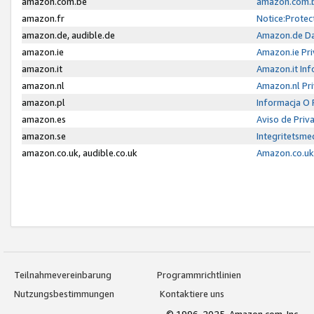
amazon.com.be
amazon.com.b
amazon.fr
Notice:Protec
amazon.de, audible.de
Amazon.de Da
amazon.ie
Amazon.ie Pri
amazon.it
Amazon.it Inf
amazon.nl
Amazon.nl Pri
amazon.pl
Informacja O
amazon.es
Aviso de Priv
amazon.se
Integritetsm
amazon.co.uk, audible.co.uk
Amazon.co.uk 
Teilnahmevereinbarung
Programmrichtlinien
Nutzungsbestimmungen
Kontaktiere uns