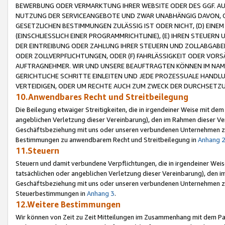
BEWERBUNG ODER VERMARKTUNG IHRER WEBSITE ODER DES GGF. AUF 
NUTZUNG DER SERVICEANGEBOTE UND ZWAR UNABHÄNGIG DAVON, O
GESETZLICHEN BESTIMMUNGEN ZULÄSSIG IST ODER NICHT, (D) EINE
(EINSCHLIESSLICH EINER PROGRAMMRICHTLINIE), (E) IHREN STEUER
DER EINTREIBUNG ODER ZAHLUNG IHRER STEUERN UND ZOLLABGAB
ODER ZOLLVERPFLICHTUNGEN, ODER (F) FAHRLÄSSIGKEIT ODER VORS
AUFTRAGNEHMER. WIR UND UNSERE BEAUFTRAGTEN KÖNNEN IM NAME
GERICHTLICHE SCHRITTE EINLEITEN UND JEDE PROZESSUALE HAND
VERTEIDIGEN, ODER UM RECHTE AUCH ZUM ZWECK DER DURCHSETZU
10.Anwendbares Recht und Streitbeilegung
Die Beilegung etwaiger Streitigkeiten, die in irgendeiner Weise mit de
angeblichen Verletzung dieser Vereinbarung), den im Rahmen dieser Ve
Geschäftsbeziehung mit uns oder unseren verbundenen Unternehmen zu
Bestimmungen zu anwendbarem Recht und Streitbeilegung in
Anhang 
11.Steuern
Steuern und damit verbundene Verpflichtungen, die in irgendeiner Wei
tatsächlichen oder angeblichen Verletzung dieser Vereinbarung), den 
Geschäftsbeziehung mit uns oder unseren verbundenen Unternehmen z
Steuerbestimmungen in
Anhang 3
.
12.Weitere Bestimmungen
Wir können von Zeit zu Zeit Mitteilungen im Zusammenhang mit dem Par