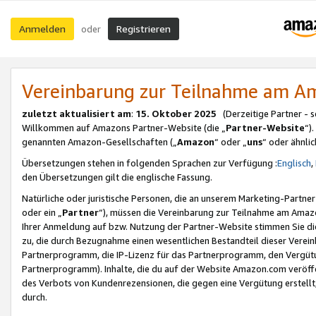
Anmelden
Registrieren
oder
Vereinbarung zur Teilnahme am 
zuletzt aktualisiert am
:
15. Oktober 2025
(Derzeitige Partner - 
Willkommen auf Amazons Partner-Website (die „
Partner-Website
“)
genannten Amazon-Gesellschaften („
Amazon
“ oder „
uns
“ oder ähnli
Übersetzungen stehen in folgenden Sprachen zur Verfügung :
Englisch
,
den Übersetzungen gilt die englische Fassung.
Natürliche oder juristische Personen, die an unserem Marketing-Partn
oder ein „
Partner
“), müssen die Vereinbarung zur Teilnahme am Ama
Ihrer Anmeldung auf bzw. Nutzung der Partner-Website stimmen Sie die
zu, die durch Bezugnahme einen wesentlichen Bestandteil dieser Verei
Partnerprogramm, die IP-Lizenz für das Partnerprogramm, den Vergütu
Partnerprogramm). Inhalte, die du auf der Website Amazon.com veröffe
des Verbots von Kundenrezensionen, die gegen eine Vergütung erstellt, 
durch.