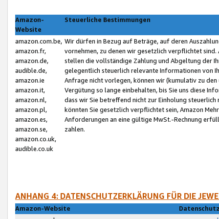
Amazon-
Steuerliche Bestimmungen
Website
amazon.com.be,
Wir dürfen in Bezug auf Beträge, auf deren Auszahlun
amazon.fr,
vornehmen, zu denen wir gesetzlich verpflichtet sind
amazon.de,
stellen die vollständige Zahlung und Abgeltung der 
audible.de,
gelegentlich steuerlich relevante Informationen von I
amazon.ie
Anfrage nicht vorlegen, können wir (kumulativ zu de
amazon.it,
Vergütung so lange einbehalten, bis Sie uns diese Inf
amazon.nl,
dass wir Sie betreffend nicht zur Einholung steuerlich 
amazon.pl,
könnten Sie gesetzlich verpflichtet sein, Amazon Meh
amazon.es,
Anforderungen an eine gültige MwSt.-Rechnung erfüllt
amazon.se,
zahlen.
amazon.co.uk,
audible.co.uk
ANHANG 4: DATENSCHUTZERKLÄRUNG FÜR DIE JEWE
Amazon-Website
Datenschutz