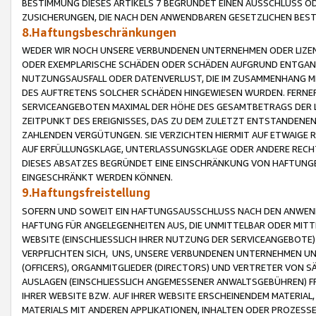
BESTIMMUNG DIESES ARTIKELS 7 BEGRÜNDET EINEN AUSSCHLUSS 
ZUSICHERUNGEN, DIE NACH DEN ANWENDBAREN GESETZLICHEN BE
8.Haftungsbeschränkungen
WEDER WIR NOCH UNSERE VERBUNDENEN UNTERNEHMEN ODER LIZEN
ODER EXEMPLARISCHE SCHÄDEN ODER SCHÄDEN AUFGRUND ENTGANG
NUTZUNGSAUSFALL ODER DATENVERLUST, DIE IM ZUSAMMENHANG MI
DES AUFTRETENS SOLCHER SCHÄDEN HINGEWIESEN WURDEN. FERN
SERVICEANGEBOTEN MAXIMAL DER HÖHE DES GESAMTBETRAGS DER 
ZEITPUNKT DES EREIGNISSES, DAS ZU DEM ZULETZT ENTSTANDENE
ZAHLENDEN VERGÜTUNGEN. SIE VERZICHTEN HIERMIT AUF ETWAIGE 
AUF ERFÜLLUNGSKLAGE, UNTERLASSUNGSKLAGE ODER ANDERE RECHT
DIESES ABSATZES BEGRÜNDET EINE EINSCHRÄNKUNG VON HAFTUNG
EINGESCHRÄNKT WERDEN KÖNNEN.
9.Haftungsfreistellung
SOFERN UND SOWEIT EIN HAFTUNGSAUSSCHLUSS NACH DEN ANWENDB
HAFTUNG FÜR ANGELEGENHEITEN AUS, DIE UNMITTELBAR ODER MITT
WEBSITE (EINSCHLIESSLICH IHRER NUTZUNG DER SERVICEANGEBOTE)
VERPFLICHTEN SICH, UNS, UNSERE VERBUNDENEN UNTERNEHMEN UN
(OFFICERS), ORGANMITGLIEDER (DIRECTORS) UND VERTRETER VON 
AUSLAGEN (EINSCHLIESSLICH ANGEMESSENER ANWALTSGEBÜHREN) FR
IHRER WEBSITE BZW. AUF IHRER WEBSITE ERSCHEINENDEM MATERIAL
MATERIALS MIT ANDEREN APPLIKATIONEN, INHALTEN ODER PROZESSE