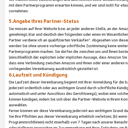
mit dem Partnerprogramm erwarten können, und wir sind nicht für etwa
vornehmen.
5.Angabe Ihres Partner-Status
Sie müssen auf Ihrer Website bzw. an jeder anderen Stelle, an der Am
genehmigt, klar und deutlich den folgenden oder einen im Wesentlichen
Partner verdiene ich an qualifizierten Verkäufen“. Abgesehen von die
werden Sie ohne unsere vorherige schriftliche Zustimmung keine weite
Partnerprogramm machen. Sie dürfen die zwischen uns und Ihnen best
(einschließlich der expliziten oder impliziten Aussage, dass Amazon Si
dass eine Verbindung zwischen Amazon und Ihnen oder einer anderen natü
vorliegenden Vereinbarung ausdrücklich gestattet ist.
6.Laufzeit und Kündigung
Die Laufzeit dieser Vereinbarung beginnt mit Ihrer Anmeldung für die 
jederzeit ordentlich oder aus wichtigem Grund durch schriftliche Kündi
automatisch und unter Ausschluss des Gerichtswegs), wobei eine solch
können kündigen, indem Sie sich über die Partner-Website in Ihrem Ko
auswählen.
Ferner können wir diese Vereinbarung jederzeit aus wichtigem Grund dur
Sie Ihre Pflichten aus dieser Vereinbarung erheblich verletzen; (b) wen
Programmrichtlinien) nicht innerhalb von 7 Tagen nach unserer Benachr
oder Haftungsansprüchen im Zusammenhang mit Ihrer Teilnahme am Pa