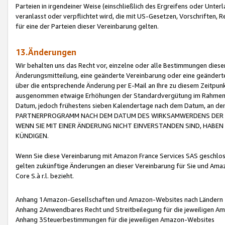
Parteien in irgendeiner Weise (einschließlich des Ergreifens oder Unt
veranlasst oder verpflichtet wird, die mit US-Gesetzen, Vorschriften,
für eine der Parteien dieser Vereinbarung gelten.
13.Änderungen
Wir behalten uns das Recht vor, einzelne oder alle Bestimmungen diese
Änderungsmitteilung, eine geänderte Vereinbarung oder eine geänderte 
über die entsprechende Änderung per E-Mail an Ihre zu diesem Zeitpun
ausgenommen etwaige Erhöhungen der Standardvergütung im Rahmen
Datum, jedoch frühestens sieben Kalendertage nach dem Datum, an de
PARTNERPROGRAMM NACH DEM DATUM DES WIRKSAMWERDENS DER Ä
WENN SIE MIT EINER ÄNDERUNG NICHT EINVERSTANDEN SIND, HABEN S
KÜNDIGEN.
Wenn Sie diese Vereinbarung mit Amazon France Services SAS geschlo
gelten zukünftige Änderungen an dieser Vereinbarung für Sie und Ama
Core S.à r.l. bezieht.
Anhang 1Amazon-Gesellschaften und Amazon-Websites nach Ländern
Anhang 2Anwendbares Recht und Streitbeilegung für die jeweiligen 
Anhang 3Steuerbestimmungen für die jeweiligen Amazon-Websites