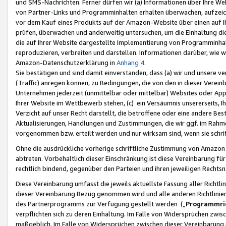
und SMS-Nachrichten. Ferner dürfen wir (a) Informationen über Ihre We
von Partner-Links und Programminhalten erhalten überwachen, aufzei
vor dem Kauf eines Produkts auf der Amazon-Website über einen auf Ih
prüfen, überwachen und anderweitig untersuchen, um die Einhaltung dies
die auf Ihrer Website dargestellte Implementierung von Programminhalt
reproduzieren, verbreiten und darstellen. Informationen darüber, wie w
Amazon-Datenschutzerklärung in
Anhang 4
.
Sie bestätigen und sind damit einverstanden, dass (a) wir und unsere 
(Traffic) anregen können, zu Bedingungen, die von den in dieser Vere
Unternehmen jederzeit (unmittelbar oder mittelbar) Websites oder Appl
Ihrer Website im Wettbewerb stehen, (c) ein Versäumnis unsererseits, I
Verzicht auf unser Recht darstellt, die betroffene oder eine andere B
Aktualisierungen, Handlungen und Zustimmungen, die wir ggf. im Rahme
vorgenommen bzw. erteilt werden und nur wirksam sind, wenn sie schri
Ohne die ausdrückliche vorherige schriftliche Zustimmung von Amazon
abtreten. Vorbehaltlich dieser Einschränkung ist diese Vereinbarung f
rechtlich bindend, gegenüber den Parteien und ihren jeweiligen Rech
Diese Vereinbarung umfasst die jeweils aktuellste Fassung aller Richtli
dieser Vereinbarung Bezug genommen wird und alle anderen Richtlinie
des Partnerprogramms zur Verfügung gestellt werden („
Programmric
verpflichten sich zu deren Einhaltung. Im Falle von Widersprüchen zwi
maßgeblich. Im Falle von Widersprüchen zwischen dieser Vereinbarun