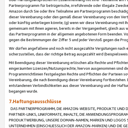
Partnerprogramm für betrügerische, irreführende oder illegale Zwecke
Amazon durch Sie oder Ihre Teilnahme am Partnerprogramm beschädig
dieser Vereinbarung oder den gemäß dieser Vereinbarung von den Vertr
oder künftig unterliegen könnte; (g) wenn wir diese Vereinbarung mit I
gemeinsam mit Ihnen agieren, bereits in der Vergangenheit, gleich aus
das Partnerprogramm in der allgemein angebotenen Form beenden. Vors
gegen die Bestimmungen der Ziffer 5 und jeder Verstoß gegen die Prog
Wir dürfen angefallene und noch nicht ausgezahlte Vergütungen nach 
sicherzustellen, dass der richtige Betrag ausgezahlt wird (beispielsw
Mit Beendigung dieser Vereinbarung erlöschen alle Rechte und Pflichte
eingeräumten Lizenzen/Nutzungsrechte; hiervon ausgenommen sind die in 
Programmrichtlinien festgelegten Rechte und Pflichten der Parteien sow
Vereinbarung, die nach Beendigung dieser Vereinbarung fortbestehen. D
entstandenen Verbindlichkeiten aus dieser Vereinbarung und der Haft
begangen wurde.
7.Haftungsausschlüsse
DAS PARTNERPROGRAMM, DIE AMAZON-WEBSITE, PRODUKTE UND DI
PARTNER-LINKS, LINKFORMATE, INHALTE, DIE ANWENDUNGSPROGR
PRODUKTWERBUNG, UNSERE DOMAIN-NAMEN, MARKEN UND LOGOS S
UNTERNEHMEN (EINSCHLIESSLICH DER AMAZON-MARKEN) UND DIE GE