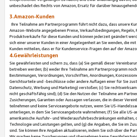
unbeschadet des Rechts von Amazon, Ersatz für darüber hinausgehen
3.Amazon-Kunden
Ihre Teilnahme am Partnerprogramm führt nicht dazu, dass unsere Kun
Amazon-Website angegebenen Preise, Verkaufsbedingungen, Regeln, Ri
Produktverkäufe für diese Kunden und können jederzeit geändert werde
sich einer unserer Kunden in einer Angelegenheit an Sie wenden, die 
Kunden mitteilen, dass er für Kundenservice-Fragen den auf der Ama
4.Gewährleistungen
Sie gewährleisten und sichern zu, dass (a) Sie gemäß dieser Vereinba
betreiben werden; (b) weder Ihre Teilnahme am Partnerprogramm noch d
Bestimmungen, Verordnungen, Vorschriften, Anordnungen, Konzessionen,
Gerichtsurteile und -beschlüsse oder andere Auflagen einer für Sie zu
Datenschutz, Werbung und Marketing) verstoßen; (c) Sie rechtswirksam 
nicht geschäftsfähig sind); (d) Sie den Nutzen der Teilnahme am Partne
Zusicherungen, Garantien oder Aussagen verlassen, die in dieser Verein
teilnehmen und keine Serviceangebote nutzen, wenn Sie US-Handelssa
unterliegen, in dem Sie Serviceangebote wahrnehmen; (f) Sie alle US
amerikanische Ausfuhr- und Wiederausfuhrbeschränkungen einhalten, 
Technologie und Leistungen gelten, und (g) die Angaben, die Sie im 
sind. Sie können Ihre Angaben aktualisieren, indem Sie sich über die 
Wir machen keine Zusicherungen und übernehmen keine Gewährleistun