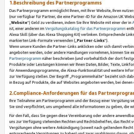
1.Beschreibung des Partnerprogramms
Das Partnerprogramm ermöglicht Ihnen, mit Ihrer Website, Ihren nutzer
(nur verfügbar für Partner, die eine Partner-ID für die Amazon UK We
„
Website
“) Geld zu verdienen, indem Sie Ihre Website mit einer der in
ist, einer anderen im
Vergütungskatalog für das Partnerprogramm
enth
Alexa Skill (über das Alexa Shopping Kit) verlinken. Entsprechende Lin
markierten Link-Formate verwenden („
Partner-Links
“).
Wenn unsere Kunden die Partner-Links anklicken oder sich damit verbi
angeboten werden, oder andere Handlungen vornehmen, können Sie eine
Partnerprogramm
näher beschrieben (und vorbehaltlich der dort festg
Produkte oder Leistungen können wir Ihnen Daten, Bilder, Texte, Linkfo
für Anwendungsprogramme, die Alexa-Funktionalität und weitere Inf
zur Verfügung stellen. Der Begriff „Programminhalte“ bezieht sich dabe
in Bezug auf Produkte, die auf Websites angeboten werden, bei denen 
2.Compliance-Anforderungen für das Partnerprog
Ihre Teilnahme am Partnerprogramm und der Bezug einer Vergütung setz
Sie sind verpflichtet, uns umgehend alle Informationen zu geben, die w
Für den Fall, dass Sie gegen diese Vereinbarung oder andere anwendba
uns zur Verfügung stehenden Rechten und Rechtsbehelfen, das Recht vo
Vergütungen ohne weitere Ankündigung (soweit nach geltendem Recht z
entsprechende Vergütungen zu haben) und zwar unabhängig davon, ob 