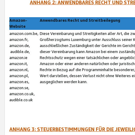
ANHANG 2: ANWENDBARES RECHT UND STRE
Amazon-
Anwendbares Recht und Streitbeilegung
Website
amazon.com.be,
Diese Vereinbarung und Streitigkeiten aller Art, die 
amazon.fr,
Großherzogtums Luxemburg unter Ausschluss seiner Kol
amazon.de,
ausschließlichen Zuständigkeit der Gerichte im Geri
audible.de,
dieser Vereinbarung kann Amazon bei einem zuständig
amazon.ie
Rechtsschutz wegen einer tatsächlichen oder angebli
amazon.it,
Amazon oder einer anderen natürlichen oder juristisc
amazon.nl,
Rechte in Bezug auf die Programminhalte besonderer,
amazon.pl,
Wert darstellen, dessen Verlust nicht ohne Weiteres e
amazon.es,
ausgeglichen werden kann.
amazon.se,
amazon.co.uk,
audible.co.uk
ANHANG 3: STEUERBESTIMMUNGEN FÜR DIE JEWEIL