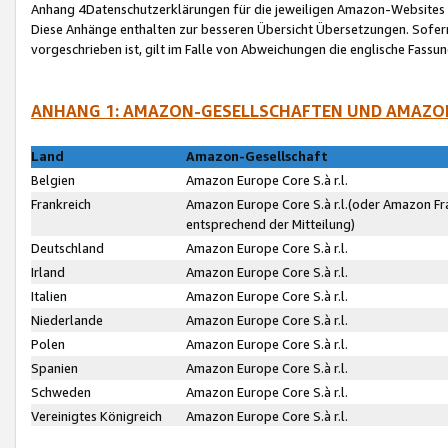
Anhang 4Datenschutzerklärungen für die jeweiligen Amazon-Websites
Diese Anhänge enthalten zur besseren Übersicht Übersetzungen. Sofe
vorgeschrieben ist, gilt im Falle von Abweichungen die englische Fass
ANHANG 1: AMAZON-GESELLSCHAFTEN UND AMAZO
Land
Amazon-Gesellschaft
Belgien
Amazon Europe Core S.à r.l.
Frankreich
Amazon Europe Core S.à r.l.(oder Amazon Fr
entsprechend der Mitteilung)
Deutschland
Amazon Europe Core S.à r.l.
Irland
Amazon Europe Core S.à r.l.
Italien
Amazon Europe Core S.à r.l.
Niederlande
Amazon Europe Core S.à r.l.
Polen
Amazon Europe Core S.à r.l.
Spanien
Amazon Europe Core S.à r.l.
Schweden
Amazon Europe Core S.à r.l.
Vereinigtes Königreich
Amazon Europe Core S.à r.l.