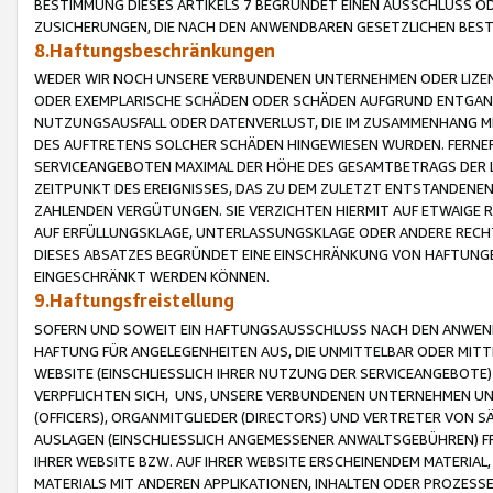
BESTIMMUNG DIESES ARTIKELS 7 BEGRÜNDET EINEN AUSSCHLUSS 
ZUSICHERUNGEN, DIE NACH DEN ANWENDBAREN GESETZLICHEN BE
8.Haftungsbeschränkungen
WEDER WIR NOCH UNSERE VERBUNDENEN UNTERNEHMEN ODER LIZEN
ODER EXEMPLARISCHE SCHÄDEN ODER SCHÄDEN AUFGRUND ENTGANG
NUTZUNGSAUSFALL ODER DATENVERLUST, DIE IM ZUSAMMENHANG MI
DES AUFTRETENS SOLCHER SCHÄDEN HINGEWIESEN WURDEN. FERN
SERVICEANGEBOTEN MAXIMAL DER HÖHE DES GESAMTBETRAGS DER 
ZEITPUNKT DES EREIGNISSES, DAS ZU DEM ZULETZT ENTSTANDENE
ZAHLENDEN VERGÜTUNGEN. SIE VERZICHTEN HIERMIT AUF ETWAIGE 
AUF ERFÜLLUNGSKLAGE, UNTERLASSUNGSKLAGE ODER ANDERE RECHT
DIESES ABSATZES BEGRÜNDET EINE EINSCHRÄNKUNG VON HAFTUNG
EINGESCHRÄNKT WERDEN KÖNNEN.
9.Haftungsfreistellung
SOFERN UND SOWEIT EIN HAFTUNGSAUSSCHLUSS NACH DEN ANWENDB
HAFTUNG FÜR ANGELEGENHEITEN AUS, DIE UNMITTELBAR ODER MITT
WEBSITE (EINSCHLIESSLICH IHRER NUTZUNG DER SERVICEANGEBOTE)
VERPFLICHTEN SICH, UNS, UNSERE VERBUNDENEN UNTERNEHMEN UN
(OFFICERS), ORGANMITGLIEDER (DIRECTORS) UND VERTRETER VON 
AUSLAGEN (EINSCHLIESSLICH ANGEMESSENER ANWALTSGEBÜHREN) FR
IHRER WEBSITE BZW. AUF IHRER WEBSITE ERSCHEINENDEM MATERIAL
MATERIALS MIT ANDEREN APPLIKATIONEN, INHALTEN ODER PROZESSE