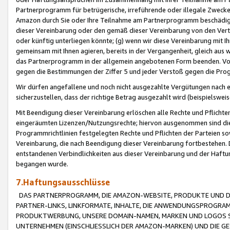
Partnerprogramm für betrügerische, irreführende oder illegale Zwecke
Amazon durch Sie oder Ihre Teilnahme am Partnerprogramm beschädig
dieser Vereinbarung oder den gemäß dieser Vereinbarung von den Vertr
oder künftig unterliegen könnte; (g) wenn wir diese Vereinbarung mit I
gemeinsam mit Ihnen agieren, bereits in der Vergangenheit, gleich aus
das Partnerprogramm in der allgemein angebotenen Form beenden. Vors
gegen die Bestimmungen der Ziffer 5 und jeder Verstoß gegen die Prog
Wir dürfen angefallene und noch nicht ausgezahlte Vergütungen nach 
sicherzustellen, dass der richtige Betrag ausgezahlt wird (beispielsw
Mit Beendigung dieser Vereinbarung erlöschen alle Rechte und Pflichte
eingeräumten Lizenzen/Nutzungsrechte; hiervon ausgenommen sind die in 
Programmrichtlinien festgelegten Rechte und Pflichten der Parteien sow
Vereinbarung, die nach Beendigung dieser Vereinbarung fortbestehen. D
entstandenen Verbindlichkeiten aus dieser Vereinbarung und der Haft
begangen wurde.
7.Haftungsausschlüsse
DAS PARTNERPROGRAMM, DIE AMAZON-WEBSITE, PRODUKTE UND DI
PARTNER-LINKS, LINKFORMATE, INHALTE, DIE ANWENDUNGSPROGR
PRODUKTWERBUNG, UNSERE DOMAIN-NAMEN, MARKEN UND LOGOS S
UNTERNEHMEN (EINSCHLIESSLICH DER AMAZON-MARKEN) UND DIE GE