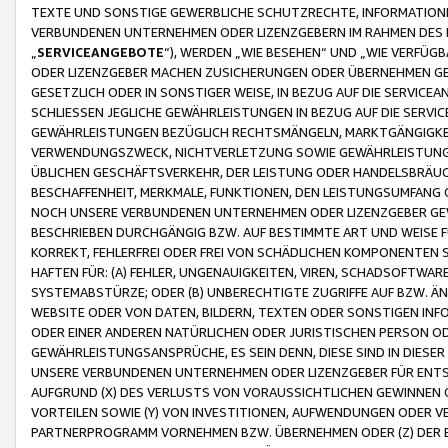
TEXTE UND SONSTIGE GEWERBLICHE SCHUTZRECHTE, INFORMATIONE
VERBUNDENEN UNTERNEHMEN ODER LIZENZGEBERN IM RAHMEN DES
„
SERVICEANGEBOTE
“), WERDEN „WIE BESEHEN“ UND „WIE VERFÜ
ODER LIZENZGEBER MACHEN ZUSICHERUNGEN ODER ÜBERNEHMEN GEW
GESETZLICH ODER IN SONSTIGER WEISE, IN BEZUG AUF DIE SERVI
SCHLIESSEN JEGLICHE GEWÄHRLEISTUNGEN IN BEZUG AUF DIE SERVI
GEWÄHRLEISTUNGEN BEZÜGLICH RECHTSMÄNGELN, MARKTGÄNGIGKEIT
VERWENDUNGSZWECK, NICHTVERLETZUNG SOWIE GEWÄHRLEISTUNGEN 
ÜBLICHEN GESCHÄFTSVERKEHR, DER LEISTUNG ODER HANDELSBRÄUCH
BESCHAFFENHEIT, MERKMALE, FUNKTIONEN, DEN LEISTUNGSUMFANG 
NOCH UNSERE VERBUNDENEN UNTERNEHMEN ODER LIZENZGEBER GEWÄ
BESCHRIEBEN DURCHGÄNGIG BZW. AUF BESTIMMTE ART UND WEISE
KORREKT, FEHLERFREI ODER FREI VON SCHÄDLICHEN KOMPONENTEN
HAFTEN FÜR: (A) FEHLER, UNGENAUIGKEITEN, VIREN, SCHADSOFTW
SYSTEMABSTÜRZE; ODER (B) UNBERECHTIGTE ZUGRIFFE AUF BZW. 
WEBSITE ODER VON DATEN, BILDERN, TEXTEN ODER SONSTIGEN INF
ODER EINER ANDEREN NATÜRLICHEN ODER JURISTISCHEN PERSON OD
GEWÄHRLEISTUNGSANSPRÜCHE, ES SEIN DENN, DIESE SIND IN DIES
UNSERE VERBUNDENEN UNTERNEHMEN ODER LIZENZGEBER FÜR EN
AUFGRUND (X) DES VERLUSTS VON VORAUSSICHTLICHEN GEWINNEN
VORTEILEN SOWIE (Y) VON INVESTITIONEN, AUFWENDUNGEN ODER VE
PARTNERPROGRAMM VORNEHMEN BZW. ÜBERNEHMEN ODER (Z) DER 