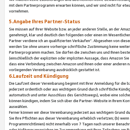
mit dem Partnerprogramm erwarten können, und wir sind nicht für etwa
vornehmen.
5.Angabe Ihres Partner-Status
Sie müssen auf Ihrer Website bzw. an jeder anderen Stelle, an der Am
genehmigt, klar und deutlich den folgenden oder einen im Wesentlichen
Partner verdiene ich an qualifizierten Verkäufen“. Abgesehen von die
werden Sie ohne unsere vorherige schriftliche Zustimmung keine weite
Partnerprogramm machen. Sie dürfen die zwischen uns und Ihnen best
(einschließlich der expliziten oder impliziten Aussage, dass Amazon Si
dass eine Verbindung zwischen Amazon und Ihnen oder einer anderen natü
vorliegenden Vereinbarung ausdrücklich gestattet ist.
6.Laufzeit und Kündigung
Die Laufzeit dieser Vereinbarung beginnt mit Ihrer Anmeldung für die 
jederzeit ordentlich oder aus wichtigem Grund durch schriftliche Kündi
automatisch und unter Ausschluss des Gerichtswegs), wobei eine solch
können kündigen, indem Sie sich über die Partner-Website in Ihrem Ko
auswählen.
Ferner können wir diese Vereinbarung jederzeit aus wichtigem Grund dur
Sie Ihre Pflichten aus dieser Vereinbarung erheblich verletzen; (b) wen
Programmrichtlinien) nicht innerhalb von 7 Tagen nach unserer Benachr
oder Haftungsansprüchen im Zusammenhang mit Ihrer Teilnahme am Pa