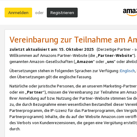
Anmelden
Registrieren
oder
Vereinbarung zur Teilnahme am 
zuletzt aktualisiert am
:
15. Oktober 2025
(Derzeitige Partner - 
Willkommen auf Amazons Partner-Website (die „
Partner-Website
“)
genannten Amazon-Gesellschaften („
Amazon
“ oder „
uns
“ oder ähnli
Übersetzungen stehen in folgenden Sprachen zur Verfügung :
Englisch
,
den Übersetzungen gilt die englische Fassung.
Natürliche oder juristische Personen, die an unserem Marketing-Partn
oder ein „
Partner
“), müssen die Vereinbarung zur Teilnahme am Ama
Ihrer Anmeldung auf bzw. Nutzung der Partner-Website stimmen Sie die
zu, die durch Bezugnahme einen wesentlichen Bestandteil dieser Verei
Partnerprogramm, die IP-Lizenz für das Partnerprogramm, den Vergütu
Partnerprogramm). Inhalte, die du auf der Website Amazon.com veröffe
des Verbots von Kundenrezensionen, die gegen eine Vergütung erstellt, 
durch.