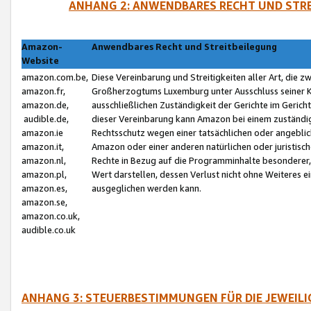
ANHANG 2: ANWENDBARES RECHT UND STRE
Amazon-
Anwendbares Recht und Streitbeilegung
Website
amazon.com.be,
Diese Vereinbarung und Streitigkeiten aller Art, die 
amazon.fr,
Großherzogtums Luxemburg unter Ausschluss seiner Kol
amazon.de,
ausschließlichen Zuständigkeit der Gerichte im Geri
audible.de,
dieser Vereinbarung kann Amazon bei einem zuständig
amazon.ie
Rechtsschutz wegen einer tatsächlichen oder angebli
amazon.it,
Amazon oder einer anderen natürlichen oder juristisc
amazon.nl,
Rechte in Bezug auf die Programminhalte besonderer,
amazon.pl,
Wert darstellen, dessen Verlust nicht ohne Weiteres e
amazon.es,
ausgeglichen werden kann.
amazon.se,
amazon.co.uk,
audible.co.uk
ANHANG 3: STEUERBESTIMMUNGEN FÜR DIE JEWEIL