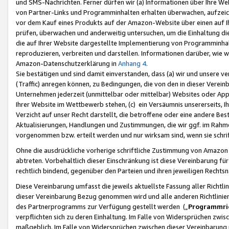
und SMS-Nachrichten. Ferner dürfen wir (a) Informationen über Ihre We
von Partner-Links und Programminhalten erhalten überwachen, aufzei
vor dem Kauf eines Produkts auf der Amazon-Website über einen auf Ih
prüfen, überwachen und anderweitig untersuchen, um die Einhaltung dies
die auf Ihrer Website dargestellte Implementierung von Programminhalt
reproduzieren, verbreiten und darstellen. Informationen darüber, wie w
Amazon-Datenschutzerklärung in
Anhang 4
.
Sie bestätigen und sind damit einverstanden, dass (a) wir und unsere 
(Traffic) anregen können, zu Bedingungen, die von den in dieser Vere
Unternehmen jederzeit (unmittelbar oder mittelbar) Websites oder Appl
Ihrer Website im Wettbewerb stehen, (c) ein Versäumnis unsererseits, I
Verzicht auf unser Recht darstellt, die betroffene oder eine andere B
Aktualisierungen, Handlungen und Zustimmungen, die wir ggf. im Rahme
vorgenommen bzw. erteilt werden und nur wirksam sind, wenn sie schri
Ohne die ausdrückliche vorherige schriftliche Zustimmung von Amazon
abtreten. Vorbehaltlich dieser Einschränkung ist diese Vereinbarung f
rechtlich bindend, gegenüber den Parteien und ihren jeweiligen Rech
Diese Vereinbarung umfasst die jeweils aktuellste Fassung aller Richtli
dieser Vereinbarung Bezug genommen wird und alle anderen Richtlinie
des Partnerprogramms zur Verfügung gestellt werden („
Programmric
verpflichten sich zu deren Einhaltung. Im Falle von Widersprüchen zwi
maßgeblich. Im Falle von Widersprüchen zwischen dieser Vereinbarun