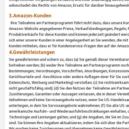
unbeschadet des Rechts von Amazon, Ersatz für darüber hinausgehen
3.Amazon-Kunden
Ihre Teilnahme am Partnerprogramm führt nicht dazu, dass unsere Kun
Amazon-Website angegebenen Preise, Verkaufsbedingungen, Regeln, Ri
Produktverkäufe für diese Kunden und können jederzeit geändert werde
sich einer unserer Kunden in einer Angelegenheit an Sie wenden, die 
Kunden mitteilen, dass er für Kundenservice-Fragen den auf der Ama
4.Gewährleistungen
Sie gewährleisten und sichern zu, dass (a) Sie gemäß dieser Vereinba
betreiben werden; (b) weder Ihre Teilnahme am Partnerprogramm noch d
Bestimmungen, Verordnungen, Vorschriften, Anordnungen, Konzessionen,
Gerichtsurteile und -beschlüsse oder andere Auflagen einer für Sie zu
Datenschutz, Werbung und Marketing) verstoßen; (c) Sie rechtswirksam 
nicht geschäftsfähig sind); (d) Sie den Nutzen der Teilnahme am Partne
Zusicherungen, Garantien oder Aussagen verlassen, die in dieser Verein
teilnehmen und keine Serviceangebote nutzen, wenn Sie US-Handelssa
unterliegen, in dem Sie Serviceangebote wahrnehmen; (f) Sie alle US
amerikanische Ausfuhr- und Wiederausfuhrbeschränkungen einhalten, 
Technologie und Leistungen gelten, und (g) die Angaben, die Sie im 
sind. Sie können Ihre Angaben aktualisieren, indem Sie sich über die 
Wir machen keine Zusicherungen und übernehmen keine Gewährleistun