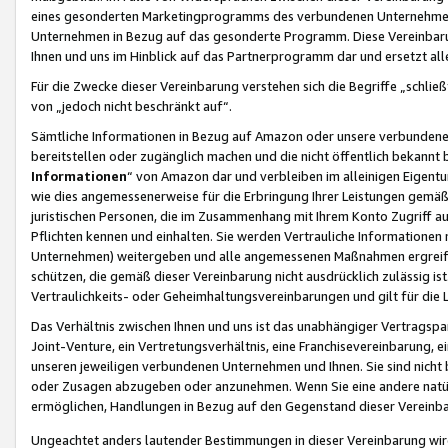
eines gesonderten Marketingprogramms des verbundenen Unternehmens
Unternehmen in Bezug auf das gesonderte Programm. Diese Vereinbarung
Ihnen und uns im Hinblick auf das Partnerprogramm dar und ersetzt al
Für die Zwecke dieser Vereinbarung verstehen sich die Begriffe „schließ
von „jedoch nicht beschränkt auf“.
Sämtliche Informationen in Bezug auf Amazon oder unsere verbunde
bereitstellen oder zugänglich machen und die nicht öffentlich bekannt bz
Informationen
“ von Amazon dar und verbleiben im alleinigen Eigent
wie dies angemessenerweise für die Erbringung Ihrer Leistungen gemäß d
juristischen Personen, die im Zusammenhang mit Ihrem Konto Zugriff au
Pflichten kennen und einhalten. Sie werden Vertrauliche Informationen 
Unternehmen) weitergeben und alle angemessenen Maßnahmen ergreifen
schützen, die gemäß dieser Vereinbarung nicht ausdrücklich zulässig is
Vertraulichkeits- oder Geheimhaltungsvereinbarungen und gilt für die
Das Verhältnis zwischen Ihnen und uns ist das unabhängiger Vertragspa
Joint-Venture, ein Vertretungsverhältnis, eine Franchisevereinbarung, 
unseren jeweiligen verbundenen Unternehmen und Ihnen. Sie sind ni
oder Zusagen abzugeben oder anzunehmen. Wenn Sie eine andere natürli
ermöglichen, Handlungen in Bezug auf den Gegenstand dieser Vereinbar
Ungeachtet anders lautender Bestimmungen in dieser Vereinbarung wird