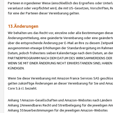
Parteien in irgendeiner Weise (einschließlich des Ergreifens oder Unt
veranlasst oder verpflichtet wird, die mit US-Gesetzen, Vorschriften,
für eine der Parteien dieser Vereinbarung gelten.
13.Änderungen
Wir behalten uns das Recht vor, einzelne oder alle Bestimmungen diese
Änderungsmitteilung, eine geänderte Vereinbarung oder eine geänderte 
über die entsprechende Änderung per E-Mail an Ihre zu diesem Zeitpun
ausgenommen etwaige Erhöhungen der Standardvergütung im Rahmen
Datum, jedoch frühestens sieben Kalendertage nach dem Datum, an de
PARTNERPROGRAMM NACH DEM DATUM DES WIRKSAMWERDENS DER Ä
WENN SIE MIT EINER ÄNDERUNG NICHT EINVERSTANDEN SIND, HABEN S
KÜNDIGEN.
Wenn Sie diese Vereinbarung mit Amazon France Services SAS geschlo
gelten zukünftige Änderungen an dieser Vereinbarung für Sie und Ama
Core S.à r.l. bezieht.
Anhang 1Amazon-Gesellschaften und Amazon-Websites nach Ländern
Anhang 2Anwendbares Recht und Streitbeilegung für die jeweiligen 
Anhang 3Steuerbestimmungen für die jeweiligen Amazon-Websites