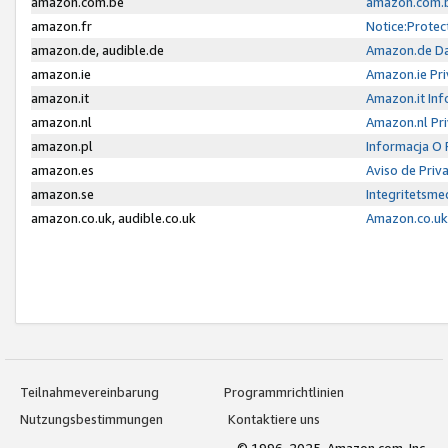
amazon.com.be
amazon.com.b
amazon.fr
Notice:Protec
amazon.de, audible.de
Amazon.de Da
amazon.ie
Amazon.ie Pri
amazon.it
Amazon.it Inf
amazon.nl
Amazon.nl Pri
amazon.pl
Informacja O
amazon.es
Aviso de Priv
amazon.se
Integritetsm
amazon.co.uk, audible.co.uk
Amazon.co.uk 
Teilnahmevereinbarung
Programmrichtlinien
Nutzungsbestimmungen
Kontaktiere uns