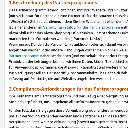
1.Beschreibung des Partnerprogramms
Das Partnerprogramm ermöglicht Ihnen, mit Ihrer Website, Ihren nutzer
(nur verfügbar für Partner, die eine Partner-ID für die Amazon UK We
„
Website
“) Geld zu verdienen, indem Sie Ihre Website mit einer der in
ist, einer anderen im
Vergütungskatalog für das Partnerprogramm
enth
Alexa Skill (über das Alexa Shopping Kit) verlinken. Entsprechende Lin
markierten Link-Formate verwenden („
Partner-Links
“).
Wenn unsere Kunden die Partner-Links anklicken oder sich damit verbi
angeboten werden, oder andere Handlungen vornehmen, können Sie eine
Partnerprogramm
näher beschrieben (und vorbehaltlich der dort festg
Produkte oder Leistungen können wir Ihnen Daten, Bilder, Texte, Linkfo
für Anwendungsprogramme, die Alexa-Funktionalität und weitere Inf
zur Verfügung stellen. Der Begriff „Programminhalte“ bezieht sich dabe
in Bezug auf Produkte, die auf Websites angeboten werden, bei denen 
2.Compliance-Anforderungen für das Partnerprog
Ihre Teilnahme am Partnerprogramm und der Bezug einer Vergütung setz
Sie sind verpflichtet, uns umgehend alle Informationen zu geben, die w
Für den Fall, dass Sie gegen diese Vereinbarung oder andere anwendba
uns zur Verfügung stehenden Rechten und Rechtsbehelfen, das Recht vo
Vergütungen ohne weitere Ankündigung (soweit nach geltendem Recht z
entsprechende Vergütungen zu haben) und zwar unabhängig davon, ob 