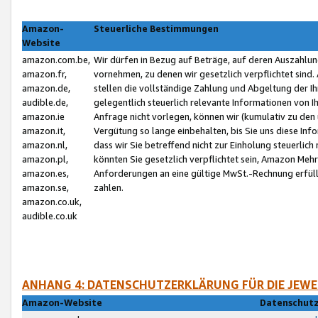
Amazon-
Steuerliche Bestimmungen
Website
amazon.com.be,
Wir dürfen in Bezug auf Beträge, auf deren Auszahlun
amazon.fr,
vornehmen, zu denen wir gesetzlich verpflichtet sind
amazon.de,
stellen die vollständige Zahlung und Abgeltung der 
audible.de,
gelegentlich steuerlich relevante Informationen von I
amazon.ie
Anfrage nicht vorlegen, können wir (kumulativ zu de
amazon.it,
Vergütung so lange einbehalten, bis Sie uns diese Inf
amazon.nl,
dass wir Sie betreffend nicht zur Einholung steuerlich 
amazon.pl,
könnten Sie gesetzlich verpflichtet sein, Amazon Meh
amazon.es,
Anforderungen an eine gültige MwSt.-Rechnung erfüllt
amazon.se,
zahlen.
amazon.co.uk,
audible.co.uk
ANHANG 4: DATENSCHUTZERKLÄRUNG FÜR DIE JEWE
Amazon-Website
Datenschutz