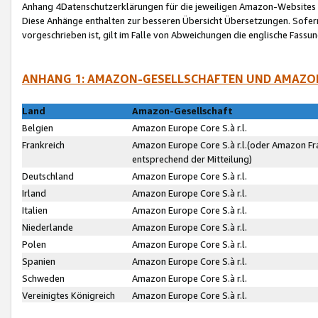
Anhang 4Datenschutzerklärungen für die jeweiligen Amazon-Websites
Diese Anhänge enthalten zur besseren Übersicht Übersetzungen. Sofe
vorgeschrieben ist, gilt im Falle von Abweichungen die englische Fass
ANHANG 1: AMAZON-GESELLSCHAFTEN UND AMAZO
Land
Amazon-Gesellschaft
Belgien
Amazon Europe Core S.à r.l.
Frankreich
Amazon Europe Core S.à r.l.(oder Amazon Fr
entsprechend der Mitteilung)
Deutschland
Amazon Europe Core S.à r.l.
Irland
Amazon Europe Core S.à r.l.
Italien
Amazon Europe Core S.à r.l.
Niederlande
Amazon Europe Core S.à r.l.
Polen
Amazon Europe Core S.à r.l.
Spanien
Amazon Europe Core S.à r.l.
Schweden
Amazon Europe Core S.à r.l.
Vereinigtes Königreich
Amazon Europe Core S.à r.l.