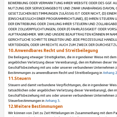
BEWERBUNG ODER VERMARKTUNG IHRER WEBSITE ODER DES GGF. AUF 
NUTZUNG DER SERVICEANGEBOTE UND ZWAR UNABHÄNGIG DAVON, O
GESETZLICHEN BESTIMMUNGEN ZULÄSSIG IST ODER NICHT, (D) EINE
(EINSCHLIESSLICH EINER PROGRAMMRICHTLINIE), (E) IHREN STEUER
DER EINTREIBUNG ODER ZAHLUNG IHRER STEUERN UND ZOLLABGAB
ODER ZOLLVERPFLICHTUNGEN, ODER (F) FAHRLÄSSIGKEIT ODER VORS
AUFTRAGNEHMER. WIR UND UNSERE BEAUFTRAGTEN KÖNNEN IM NAME
GERICHTLICHE SCHRITTE EINLEITEN UND JEDE PROZESSUALE HAND
VERTEIDIGEN, ODER UM RECHTE AUCH ZUM ZWECK DER DURCHSETZU
10.Anwendbares Recht und Streitbeilegung
Die Beilegung etwaiger Streitigkeiten, die in irgendeiner Weise mit de
angeblichen Verletzung dieser Vereinbarung), den im Rahmen dieser Ve
Geschäftsbeziehung mit uns oder unseren verbundenen Unternehmen zu
Bestimmungen zu anwendbarem Recht und Streitbeilegung in
Anhang 
11.Steuern
Steuern und damit verbundene Verpflichtungen, die in irgendeiner Wei
tatsächlichen oder angeblichen Verletzung dieser Vereinbarung), den 
Geschäftsbeziehung mit uns oder unseren verbundenen Unternehmen z
Steuerbestimmungen in
Anhang 3
.
12.Weitere Bestimmungen
Wir können von Zeit zu Zeit Mitteilungen im Zusammenhang mit dem Par