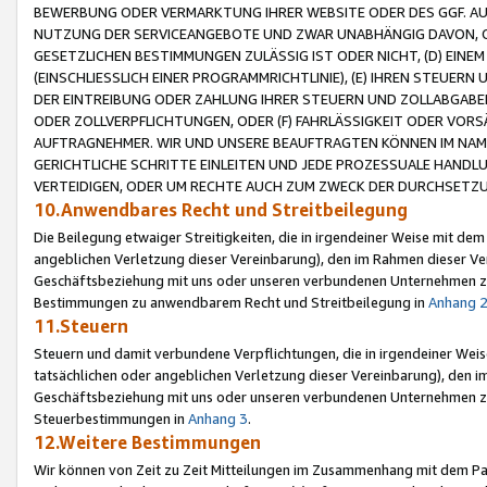
BEWERBUNG ODER VERMARKTUNG IHRER WEBSITE ODER DES GGF. AUF 
NUTZUNG DER SERVICEANGEBOTE UND ZWAR UNABHÄNGIG DAVON, O
GESETZLICHEN BESTIMMUNGEN ZULÄSSIG IST ODER NICHT, (D) EINE
(EINSCHLIESSLICH EINER PROGRAMMRICHTLINIE), (E) IHREN STEUER
DER EINTREIBUNG ODER ZAHLUNG IHRER STEUERN UND ZOLLABGAB
ODER ZOLLVERPFLICHTUNGEN, ODER (F) FAHRLÄSSIGKEIT ODER VORS
AUFTRAGNEHMER. WIR UND UNSERE BEAUFTRAGTEN KÖNNEN IM NAME
GERICHTLICHE SCHRITTE EINLEITEN UND JEDE PROZESSUALE HAND
VERTEIDIGEN, ODER UM RECHTE AUCH ZUM ZWECK DER DURCHSETZU
10.Anwendbares Recht und Streitbeilegung
Die Beilegung etwaiger Streitigkeiten, die in irgendeiner Weise mit de
angeblichen Verletzung dieser Vereinbarung), den im Rahmen dieser Ve
Geschäftsbeziehung mit uns oder unseren verbundenen Unternehmen zu
Bestimmungen zu anwendbarem Recht und Streitbeilegung in
Anhang 
11.Steuern
Steuern und damit verbundene Verpflichtungen, die in irgendeiner Wei
tatsächlichen oder angeblichen Verletzung dieser Vereinbarung), den 
Geschäftsbeziehung mit uns oder unseren verbundenen Unternehmen z
Steuerbestimmungen in
Anhang 3
.
12.Weitere Bestimmungen
Wir können von Zeit zu Zeit Mitteilungen im Zusammenhang mit dem Par