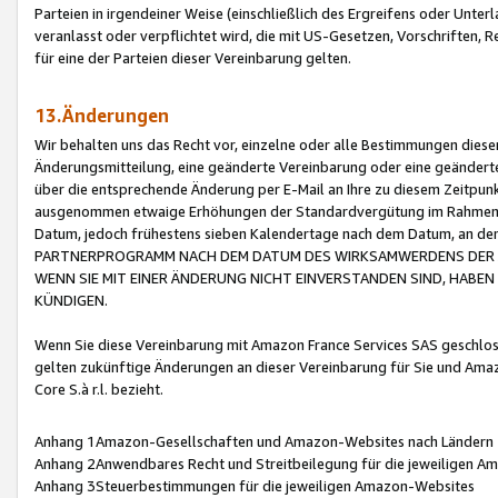
Parteien in irgendeiner Weise (einschließlich des Ergreifens oder Unt
veranlasst oder verpflichtet wird, die mit US-Gesetzen, Vorschriften,
für eine der Parteien dieser Vereinbarung gelten.
13.Änderungen
Wir behalten uns das Recht vor, einzelne oder alle Bestimmungen diese
Änderungsmitteilung, eine geänderte Vereinbarung oder eine geänderte 
über die entsprechende Änderung per E-Mail an Ihre zu diesem Zeitpun
ausgenommen etwaige Erhöhungen der Standardvergütung im Rahmen
Datum, jedoch frühestens sieben Kalendertage nach dem Datum, an de
PARTNERPROGRAMM NACH DEM DATUM DES WIRKSAMWERDENS DER Ä
WENN SIE MIT EINER ÄNDERUNG NICHT EINVERSTANDEN SIND, HABEN S
KÜNDIGEN.
Wenn Sie diese Vereinbarung mit Amazon France Services SAS geschlo
gelten zukünftige Änderungen an dieser Vereinbarung für Sie und Ama
Core S.à r.l. bezieht.
Anhang 1Amazon-Gesellschaften und Amazon-Websites nach Ländern
Anhang 2Anwendbares Recht und Streitbeilegung für die jeweiligen 
Anhang 3Steuerbestimmungen für die jeweiligen Amazon-Websites