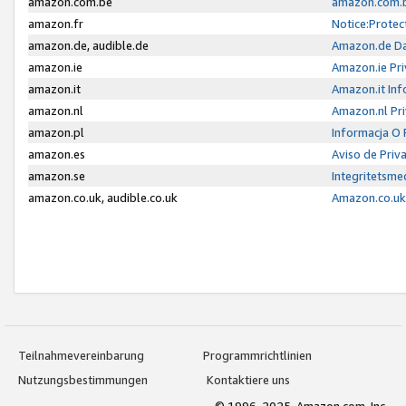
amazon.com.be
amazon.com.b
amazon.fr
Notice:Protec
amazon.de, audible.de
Amazon.de Da
amazon.ie
Amazon.ie Pri
amazon.it
Amazon.it Inf
amazon.nl
Amazon.nl Pri
amazon.pl
Informacja O
amazon.es
Aviso de Priv
amazon.se
Integritetsm
amazon.co.uk, audible.co.uk
Amazon.co.uk 
Teilnahmevereinbarung
Programmrichtlinien
Nutzungsbestimmungen
Kontaktiere uns