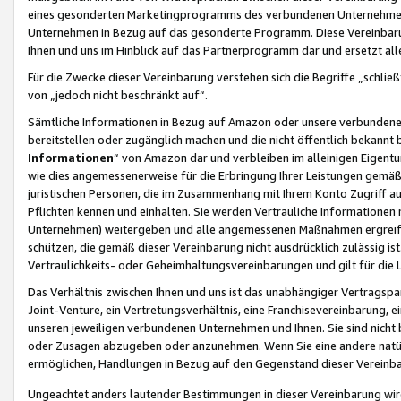
eines gesonderten Marketingprogramms des verbundenen Unternehmens
Unternehmen in Bezug auf das gesonderte Programm. Diese Vereinbarung
Ihnen und uns im Hinblick auf das Partnerprogramm dar und ersetzt al
Für die Zwecke dieser Vereinbarung verstehen sich die Begriffe „schließ
von „jedoch nicht beschränkt auf“.
Sämtliche Informationen in Bezug auf Amazon oder unsere verbunde
bereitstellen oder zugänglich machen und die nicht öffentlich bekannt bz
Informationen
“ von Amazon dar und verbleiben im alleinigen Eigent
wie dies angemessenerweise für die Erbringung Ihrer Leistungen gemäß d
juristischen Personen, die im Zusammenhang mit Ihrem Konto Zugriff au
Pflichten kennen und einhalten. Sie werden Vertrauliche Informationen 
Unternehmen) weitergeben und alle angemessenen Maßnahmen ergreifen
schützen, die gemäß dieser Vereinbarung nicht ausdrücklich zulässig is
Vertraulichkeits- oder Geheimhaltungsvereinbarungen und gilt für die
Das Verhältnis zwischen Ihnen und uns ist das unabhängiger Vertragspa
Joint-Venture, ein Vertretungsverhältnis, eine Franchisevereinbarung, 
unseren jeweiligen verbundenen Unternehmen und Ihnen. Sie sind ni
oder Zusagen abzugeben oder anzunehmen. Wenn Sie eine andere natürli
ermöglichen, Handlungen in Bezug auf den Gegenstand dieser Vereinbar
Ungeachtet anders lautender Bestimmungen in dieser Vereinbarung wird