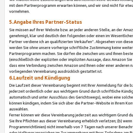
mit dem Partnerprogramm erwarten können, und wir sind nicht für etwa
vornehmen.
5.Angabe Ihres Partner-Status
Sie müssen auf Ihrer Website bzw. an jeder anderen Stelle, an der Am
genehmigt, klar und deutlich den folgenden oder einen im Wesentlichen
Partner verdiene ich an qualifizierten Verkäufen“. Abgesehen von die
werden Sie ohne unsere vorherige schriftliche Zustimmung keine weite
Partnerprogramm machen. Sie dürfen die zwischen uns und Ihnen best
(einschließlich der expliziten oder impliziten Aussage, dass Amazon Si
dass eine Verbindung zwischen Amazon und Ihnen oder einer anderen natü
vorliegenden Vereinbarung ausdrücklich gestattet ist.
6.Laufzeit und Kündigung
Die Laufzeit dieser Vereinbarung beginnt mit Ihrer Anmeldung für die 
jederzeit ordentlich oder aus wichtigem Grund durch schriftliche Kündi
automatisch und unter Ausschluss des Gerichtswegs), wobei eine solch
können kündigen, indem Sie sich über die Partner-Website in Ihrem Ko
auswählen.
Ferner können wir diese Vereinbarung jederzeit aus wichtigem Grund dur
Sie Ihre Pflichten aus dieser Vereinbarung erheblich verletzen; (b) wen
Programmrichtlinien) nicht innerhalb von 7 Tagen nach unserer Benachr
oder Haftungsansprüchen im Zusammenhang mit Ihrer Teilnahme am Pa