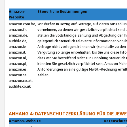
Amazon-
Steuerliche Bestimmungen
Website
amazon.com.be,
Wir dürfen in Bezug auf Beträge, auf deren Auszahlun
amazon.fr,
vornehmen, zu denen wir gesetzlich verpflichtet sind
amazon.de,
stellen die vollständige Zahlung und Abgeltung der 
audible.de,
gelegentlich steuerlich relevante Informationen von I
amazon.ie
Anfrage nicht vorlegen, können wir (kumulativ zu de
amazon.it,
Vergütung so lange einbehalten, bis Sie uns diese Inf
amazon.nl,
dass wir Sie betreffend nicht zur Einholung steuerlich 
amazon.pl,
könnten Sie gesetzlich verpflichtet sein, Amazon Meh
amazon.es,
Anforderungen an eine gültige MwSt.-Rechnung erfüllt
amazon.se,
zahlen.
amazon.co.uk,
audible.co.uk
ANHANG 4: DATENSCHUTZERKLÄRUNG FÜR DIE JEWE
Amazon-Website
Datenschutz