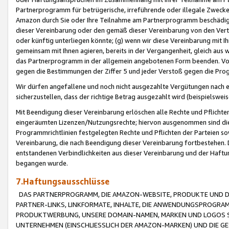
Partnerprogramm für betrügerische, irreführende oder illegale Zwecke
Amazon durch Sie oder Ihre Teilnahme am Partnerprogramm beschädig
dieser Vereinbarung oder den gemäß dieser Vereinbarung von den Vertr
oder künftig unterliegen könnte; (g) wenn wir diese Vereinbarung mit I
gemeinsam mit Ihnen agieren, bereits in der Vergangenheit, gleich aus
das Partnerprogramm in der allgemein angebotenen Form beenden. Vors
gegen die Bestimmungen der Ziffer 5 und jeder Verstoß gegen die Prog
Wir dürfen angefallene und noch nicht ausgezahlte Vergütungen nach 
sicherzustellen, dass der richtige Betrag ausgezahlt wird (beispielsw
Mit Beendigung dieser Vereinbarung erlöschen alle Rechte und Pflichte
eingeräumten Lizenzen/Nutzungsrechte; hiervon ausgenommen sind die in 
Programmrichtlinien festgelegten Rechte und Pflichten der Parteien sow
Vereinbarung, die nach Beendigung dieser Vereinbarung fortbestehen. D
entstandenen Verbindlichkeiten aus dieser Vereinbarung und der Haft
begangen wurde.
7.Haftungsausschlüsse
DAS PARTNERPROGRAMM, DIE AMAZON-WEBSITE, PRODUKTE UND DI
PARTNER-LINKS, LINKFORMATE, INHALTE, DIE ANWENDUNGSPROGR
PRODUKTWERBUNG, UNSERE DOMAIN-NAMEN, MARKEN UND LOGOS S
UNTERNEHMEN (EINSCHLIESSLICH DER AMAZON-MARKEN) UND DIE GE