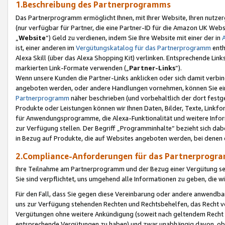
1.Beschreibung des Partnerprogramms
Das Partnerprogramm ermöglicht Ihnen, mit Ihrer Website, Ihren nutzer
(nur verfügbar für Partner, die eine Partner-ID für die Amazon UK We
„
Website
“) Geld zu verdienen, indem Sie Ihre Website mit einer der in
ist, einer anderen im
Vergütungskatalog für das Partnerprogramm
enth
Alexa Skill (über das Alexa Shopping Kit) verlinken. Entsprechende Lin
markierten Link-Formate verwenden („
Partner-Links
“).
Wenn unsere Kunden die Partner-Links anklicken oder sich damit verbi
angeboten werden, oder andere Handlungen vornehmen, können Sie eine
Partnerprogramm
näher beschrieben (und vorbehaltlich der dort festg
Produkte oder Leistungen können wir Ihnen Daten, Bilder, Texte, Linkfo
für Anwendungsprogramme, die Alexa-Funktionalität und weitere Inf
zur Verfügung stellen. Der Begriff „Programminhalte“ bezieht sich dabe
in Bezug auf Produkte, die auf Websites angeboten werden, bei denen 
2.Compliance-Anforderungen für das Partnerprog
Ihre Teilnahme am Partnerprogramm und der Bezug einer Vergütung setz
Sie sind verpflichtet, uns umgehend alle Informationen zu geben, die w
Für den Fall, dass Sie gegen diese Vereinbarung oder andere anwendba
uns zur Verfügung stehenden Rechten und Rechtsbehelfen, das Recht vo
Vergütungen ohne weitere Ankündigung (soweit nach geltendem Recht z
entsprechende Vergütungen zu haben) und zwar unabhängig davon, ob 