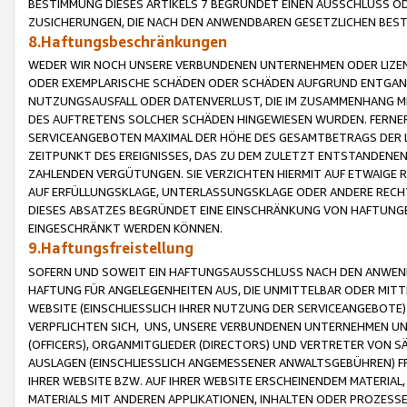
BESTIMMUNG DIESES ARTIKELS 7 BEGRÜNDET EINEN AUSSCHLUSS 
ZUSICHERUNGEN, DIE NACH DEN ANWENDBAREN GESETZLICHEN BE
8.Haftungsbeschränkungen
WEDER WIR NOCH UNSERE VERBUNDENEN UNTERNEHMEN ODER LIZEN
ODER EXEMPLARISCHE SCHÄDEN ODER SCHÄDEN AUFGRUND ENTGANG
NUTZUNGSAUSFALL ODER DATENVERLUST, DIE IM ZUSAMMENHANG MI
DES AUFTRETENS SOLCHER SCHÄDEN HINGEWIESEN WURDEN. FERN
SERVICEANGEBOTEN MAXIMAL DER HÖHE DES GESAMTBETRAGS DER 
ZEITPUNKT DES EREIGNISSES, DAS ZU DEM ZULETZT ENTSTANDENE
ZAHLENDEN VERGÜTUNGEN. SIE VERZICHTEN HIERMIT AUF ETWAIGE 
AUF ERFÜLLUNGSKLAGE, UNTERLASSUNGSKLAGE ODER ANDERE RECHT
DIESES ABSATZES BEGRÜNDET EINE EINSCHRÄNKUNG VON HAFTUNG
EINGESCHRÄNKT WERDEN KÖNNEN.
9.Haftungsfreistellung
SOFERN UND SOWEIT EIN HAFTUNGSAUSSCHLUSS NACH DEN ANWENDB
HAFTUNG FÜR ANGELEGENHEITEN AUS, DIE UNMITTELBAR ODER MITT
WEBSITE (EINSCHLIESSLICH IHRER NUTZUNG DER SERVICEANGEBOTE)
VERPFLICHTEN SICH, UNS, UNSERE VERBUNDENEN UNTERNEHMEN UN
(OFFICERS), ORGANMITGLIEDER (DIRECTORS) UND VERTRETER VON 
AUSLAGEN (EINSCHLIESSLICH ANGEMESSENER ANWALTSGEBÜHREN) FR
IHRER WEBSITE BZW. AUF IHRER WEBSITE ERSCHEINENDEM MATERIAL
MATERIALS MIT ANDEREN APPLIKATIONEN, INHALTEN ODER PROZESSE