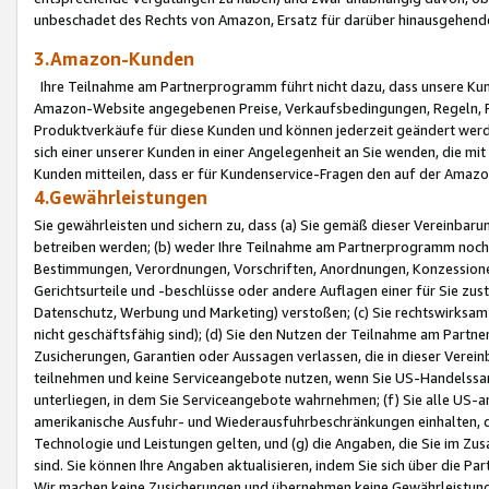
unbeschadet des Rechts von Amazon, Ersatz für darüber hinausgehen
3.Amazon-Kunden
Ihre Teilnahme am Partnerprogramm führt nicht dazu, dass unsere Kun
Amazon-Website angegebenen Preise, Verkaufsbedingungen, Regeln, Ri
Produktverkäufe für diese Kunden und können jederzeit geändert werde
sich einer unserer Kunden in einer Angelegenheit an Sie wenden, die 
Kunden mitteilen, dass er für Kundenservice-Fragen den auf der Ama
4.Gewährleistungen
Sie gewährleisten und sichern zu, dass (a) Sie gemäß dieser Vereinba
betreiben werden; (b) weder Ihre Teilnahme am Partnerprogramm noch d
Bestimmungen, Verordnungen, Vorschriften, Anordnungen, Konzessionen,
Gerichtsurteile und -beschlüsse oder andere Auflagen einer für Sie zu
Datenschutz, Werbung und Marketing) verstoßen; (c) Sie rechtswirksam 
nicht geschäftsfähig sind); (d) Sie den Nutzen der Teilnahme am Partne
Zusicherungen, Garantien oder Aussagen verlassen, die in dieser Verein
teilnehmen und keine Serviceangebote nutzen, wenn Sie US-Handelssa
unterliegen, in dem Sie Serviceangebote wahrnehmen; (f) Sie alle US
amerikanische Ausfuhr- und Wiederausfuhrbeschränkungen einhalten, 
Technologie und Leistungen gelten, und (g) die Angaben, die Sie im 
sind. Sie können Ihre Angaben aktualisieren, indem Sie sich über die 
Wir machen keine Zusicherungen und übernehmen keine Gewährleistun