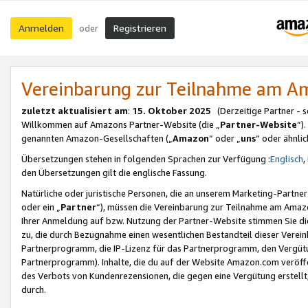
Anmelden
Registrieren
oder
Vereinbarung zur Teilnahme am 
zuletzt aktualisiert am
:
15. Oktober 2025
(Derzeitige Partner - 
Willkommen auf Amazons Partner-Website (die „
Partner-Website
“)
genannten Amazon-Gesellschaften („
Amazon
“ oder „
uns
“ oder ähnli
Übersetzungen stehen in folgenden Sprachen zur Verfügung :
Englisch
,
den Übersetzungen gilt die englische Fassung.
Natürliche oder juristische Personen, die an unserem Marketing-Partn
oder ein „
Partner
“), müssen die Vereinbarung zur Teilnahme am Ama
Ihrer Anmeldung auf bzw. Nutzung der Partner-Website stimmen Sie die
zu, die durch Bezugnahme einen wesentlichen Bestandteil dieser Verei
Partnerprogramm, die IP-Lizenz für das Partnerprogramm, den Vergütu
Partnerprogramm). Inhalte, die du auf der Website Amazon.com veröffe
des Verbots von Kundenrezensionen, die gegen eine Vergütung erstellt, 
durch.