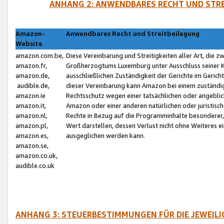
ANHANG 2: ANWENDBARES RECHT UND STRE
Amazon-
Anwendbares Recht und Streitbeilegung
Website
amazon.com.be,
Diese Vereinbarung und Streitigkeiten aller Art, die 
amazon.fr,
Großherzogtums Luxemburg unter Ausschluss seiner Kol
amazon.de,
ausschließlichen Zuständigkeit der Gerichte im Geri
audible.de,
dieser Vereinbarung kann Amazon bei einem zuständig
amazon.ie
Rechtsschutz wegen einer tatsächlichen oder angebli
amazon.it,
Amazon oder einer anderen natürlichen oder juristisc
amazon.nl,
Rechte in Bezug auf die Programminhalte besonderer,
amazon.pl,
Wert darstellen, dessen Verlust nicht ohne Weiteres e
amazon.es,
ausgeglichen werden kann.
amazon.se,
amazon.co.uk,
audible.co.uk
ANHANG 3: STEUERBESTIMMUNGEN FÜR DIE JEWEIL