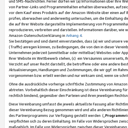
und SMS-Nachrichten. Ferner dürfen wir (a) Informationen über Ihre We
von Partner-Links und Programminhalten erhalten überwachen, aufzei
vor dem Kauf eines Produkts auf der Amazon-Website über einen auf Ih
prüfen, überwachen und anderweitig untersuchen, um die Einhaltung dies
die auf Ihrer Website dargestellte Implementierung von Programminhalt
reproduzieren, verbreiten und darstellen. Informationen darüber, wie w
Amazon-Datenschutzerklärung in
Anhang 4
.
Sie bestätigen und sind damit einverstanden, dass (a) wir und unsere 
(Traffic) anregen können, zu Bedingungen, die von den in dieser Vere
Unternehmen jederzeit (unmittelbar oder mittelbar) Websites oder Appl
Ihrer Website im Wettbewerb stehen, (c) ein Versäumnis unsererseits, I
Verzicht auf unser Recht darstellt, die betroffene oder eine andere B
Aktualisierungen, Handlungen und Zustimmungen, die wir ggf. im Rahme
vorgenommen bzw. erteilt werden und nur wirksam sind, wenn sie schri
Ohne die ausdrückliche vorherige schriftliche Zustimmung von Amazon
abtreten. Vorbehaltlich dieser Einschränkung ist diese Vereinbarung f
rechtlich bindend, gegenüber den Parteien und ihren jeweiligen Rech
Diese Vereinbarung umfasst die jeweils aktuellste Fassung aller Richtli
dieser Vereinbarung Bezug genommen wird und alle anderen Richtlinie
des Partnerprogramms zur Verfügung gestellt werden („
Programmric
verpflichten sich zu deren Einhaltung. Im Falle von Widersprüchen zwi
maßgeblich. Im Falle von Widersprüchen zwischen dieser Vereinbarun