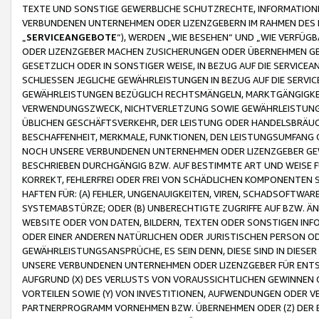
TEXTE UND SONSTIGE GEWERBLICHE SCHUTZRECHTE, INFORMATIONE
VERBUNDENEN UNTERNEHMEN ODER LIZENZGEBERN IM RAHMEN DES
„
SERVICEANGEBOTE
“), WERDEN „WIE BESEHEN“ UND „WIE VERFÜ
ODER LIZENZGEBER MACHEN ZUSICHERUNGEN ODER ÜBERNEHMEN GEW
GESETZLICH ODER IN SONSTIGER WEISE, IN BEZUG AUF DIE SERVI
SCHLIESSEN JEGLICHE GEWÄHRLEISTUNGEN IN BEZUG AUF DIE SERVI
GEWÄHRLEISTUNGEN BEZÜGLICH RECHTSMÄNGELN, MARKTGÄNGIGKEIT
VERWENDUNGSZWECK, NICHTVERLETZUNG SOWIE GEWÄHRLEISTUNGEN 
ÜBLICHEN GESCHÄFTSVERKEHR, DER LEISTUNG ODER HANDELSBRÄUCH
BESCHAFFENHEIT, MERKMALE, FUNKTIONEN, DEN LEISTUNGSUMFANG 
NOCH UNSERE VERBUNDENEN UNTERNEHMEN ODER LIZENZGEBER GEWÄ
BESCHRIEBEN DURCHGÄNGIG BZW. AUF BESTIMMTE ART UND WEISE
KORREKT, FEHLERFREI ODER FREI VON SCHÄDLICHEN KOMPONENTEN
HAFTEN FÜR: (A) FEHLER, UNGENAUIGKEITEN, VIREN, SCHADSOFTW
SYSTEMABSTÜRZE; ODER (B) UNBERECHTIGTE ZUGRIFFE AUF BZW. 
WEBSITE ODER VON DATEN, BILDERN, TEXTEN ODER SONSTIGEN INF
ODER EINER ANDEREN NATÜRLICHEN ODER JURISTISCHEN PERSON OD
GEWÄHRLEISTUNGSANSPRÜCHE, ES SEIN DENN, DIESE SIND IN DIES
UNSERE VERBUNDENEN UNTERNEHMEN ODER LIZENZGEBER FÜR EN
AUFGRUND (X) DES VERLUSTS VON VORAUSSICHTLICHEN GEWINNEN
VORTEILEN SOWIE (Y) VON INVESTITIONEN, AUFWENDUNGEN ODER VE
PARTNERPROGRAMM VORNEHMEN BZW. ÜBERNEHMEN ODER (Z) DER 