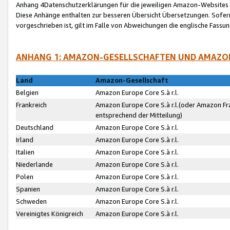
Anhang 4Datenschutzerklärungen für die jeweiligen Amazon-Websites
Diese Anhänge enthalten zur besseren Übersicht Übersetzungen. Sofe
vorgeschrieben ist, gilt im Falle von Abweichungen die englische Fass
ANHANG 1: AMAZON-GESELLSCHAFTEN UND AMAZO
Land
Amazon-Gesellschaft
Belgien
Amazon Europe Core S.à r.l.
Frankreich
Amazon Europe Core S.à r.l.(oder Amazon Fr
entsprechend der Mitteilung)
Deutschland
Amazon Europe Core S.à r.l.
Irland
Amazon Europe Core S.à r.l.
Italien
Amazon Europe Core S.à r.l.
Niederlande
Amazon Europe Core S.à r.l.
Polen
Amazon Europe Core S.à r.l.
Spanien
Amazon Europe Core S.à r.l.
Schweden
Amazon Europe Core S.à r.l.
Vereinigtes Königreich
Amazon Europe Core S.à r.l.