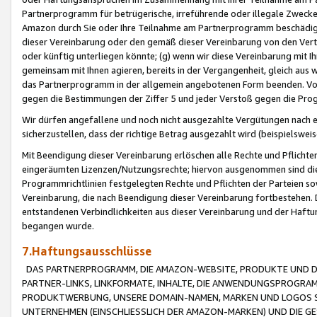
Partnerprogramm für betrügerische, irreführende oder illegale Zwecke
Amazon durch Sie oder Ihre Teilnahme am Partnerprogramm beschädig
dieser Vereinbarung oder den gemäß dieser Vereinbarung von den Vertr
oder künftig unterliegen könnte; (g) wenn wir diese Vereinbarung mit I
gemeinsam mit Ihnen agieren, bereits in der Vergangenheit, gleich aus
das Partnerprogramm in der allgemein angebotenen Form beenden. Vors
gegen die Bestimmungen der Ziffer 5 und jeder Verstoß gegen die Prog
Wir dürfen angefallene und noch nicht ausgezahlte Vergütungen nach 
sicherzustellen, dass der richtige Betrag ausgezahlt wird (beispielsw
Mit Beendigung dieser Vereinbarung erlöschen alle Rechte und Pflichte
eingeräumten Lizenzen/Nutzungsrechte; hiervon ausgenommen sind die in 
Programmrichtlinien festgelegten Rechte und Pflichten der Parteien sow
Vereinbarung, die nach Beendigung dieser Vereinbarung fortbestehen. D
entstandenen Verbindlichkeiten aus dieser Vereinbarung und der Haft
begangen wurde.
7.Haftungsausschlüsse
DAS PARTNERPROGRAMM, DIE AMAZON-WEBSITE, PRODUKTE UND DI
PARTNER-LINKS, LINKFORMATE, INHALTE, DIE ANWENDUNGSPROGR
PRODUKTWERBUNG, UNSERE DOMAIN-NAMEN, MARKEN UND LOGOS S
UNTERNEHMEN (EINSCHLIESSLICH DER AMAZON-MARKEN) UND DIE GE