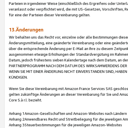
Parteien in irgendeiner Weise (einschließlich des Ergreifens oder Unt
veranlasst oder verpflichtet wird, die mit US-Gesetzen, Vorschriften,
für eine der Parteien dieser Vereinbarung gelten.
13.Änderungen
Wir behalten uns das Recht vor, einzelne oder alle Bestimmungen diese
Änderungsmitteilung, eine geänderte Vereinbarung oder eine geänderte 
über die entsprechende Änderung per E-Mail an Ihre zu diesem Zeitpun
ausgenommen etwaige Erhöhungen der Standardvergütung im Rahmen
Datum, jedoch frühestens sieben Kalendertage nach dem Datum, an de
PARTNERPROGRAMM NACH DEM DATUM DES WIRKSAMWERDENS DER Ä
WENN SIE MIT EINER ÄNDERUNG NICHT EINVERSTANDEN SIND, HABEN S
KÜNDIGEN.
Wenn Sie diese Vereinbarung mit Amazon France Services SAS geschlo
gelten zukünftige Änderungen an dieser Vereinbarung für Sie und Ama
Core S.à r.l. bezieht.
Anhang 1Amazon-Gesellschaften und Amazon-Websites nach Ländern
Anhang 2Anwendbares Recht und Streitbeilegung für die jeweiligen 
Anhang 3Steuerbestimmungen für die jeweiligen Amazon-Websites