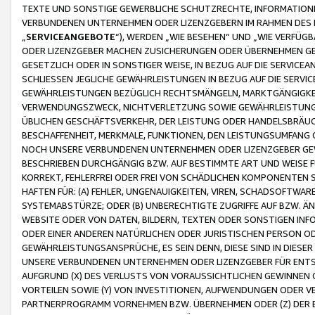
TEXTE UND SONSTIGE GEWERBLICHE SCHUTZRECHTE, INFORMATIONE
VERBUNDENEN UNTERNEHMEN ODER LIZENZGEBERN IM RAHMEN DES
„
SERVICEANGEBOTE
“), WERDEN „WIE BESEHEN“ UND „WIE VERFÜ
ODER LIZENZGEBER MACHEN ZUSICHERUNGEN ODER ÜBERNEHMEN GEW
GESETZLICH ODER IN SONSTIGER WEISE, IN BEZUG AUF DIE SERVI
SCHLIESSEN JEGLICHE GEWÄHRLEISTUNGEN IN BEZUG AUF DIE SERVI
GEWÄHRLEISTUNGEN BEZÜGLICH RECHTSMÄNGELN, MARKTGÄNGIGKEIT
VERWENDUNGSZWECK, NICHTVERLETZUNG SOWIE GEWÄHRLEISTUNGEN 
ÜBLICHEN GESCHÄFTSVERKEHR, DER LEISTUNG ODER HANDELSBRÄUCH
BESCHAFFENHEIT, MERKMALE, FUNKTIONEN, DEN LEISTUNGSUMFANG 
NOCH UNSERE VERBUNDENEN UNTERNEHMEN ODER LIZENZGEBER GEWÄ
BESCHRIEBEN DURCHGÄNGIG BZW. AUF BESTIMMTE ART UND WEISE
KORREKT, FEHLERFREI ODER FREI VON SCHÄDLICHEN KOMPONENTEN
HAFTEN FÜR: (A) FEHLER, UNGENAUIGKEITEN, VIREN, SCHADSOFTW
SYSTEMABSTÜRZE; ODER (B) UNBERECHTIGTE ZUGRIFFE AUF BZW. 
WEBSITE ODER VON DATEN, BILDERN, TEXTEN ODER SONSTIGEN INF
ODER EINER ANDEREN NATÜRLICHEN ODER JURISTISCHEN PERSON OD
GEWÄHRLEISTUNGSANSPRÜCHE, ES SEIN DENN, DIESE SIND IN DIES
UNSERE VERBUNDENEN UNTERNEHMEN ODER LIZENZGEBER FÜR EN
AUFGRUND (X) DES VERLUSTS VON VORAUSSICHTLICHEN GEWINNEN
VORTEILEN SOWIE (Y) VON INVESTITIONEN, AUFWENDUNGEN ODER VE
PARTNERPROGRAMM VORNEHMEN BZW. ÜBERNEHMEN ODER (Z) DER 