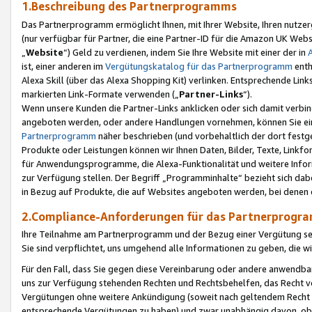
1.Beschreibung des Partnerprogramms
Das Partnerprogramm ermöglicht Ihnen, mit Ihrer Website, Ihren nutzer
(nur verfügbar für Partner, die eine Partner-ID für die Amazon UK We
„
Website
“) Geld zu verdienen, indem Sie Ihre Website mit einer der in
ist, einer anderen im
Vergütungskatalog für das Partnerprogramm
enth
Alexa Skill (über das Alexa Shopping Kit) verlinken. Entsprechende Lin
markierten Link-Formate verwenden („
Partner-Links
“).
Wenn unsere Kunden die Partner-Links anklicken oder sich damit verbi
angeboten werden, oder andere Handlungen vornehmen, können Sie eine
Partnerprogramm
näher beschrieben (und vorbehaltlich der dort festg
Produkte oder Leistungen können wir Ihnen Daten, Bilder, Texte, Linkfo
für Anwendungsprogramme, die Alexa-Funktionalität und weitere Inf
zur Verfügung stellen. Der Begriff „Programminhalte“ bezieht sich dabe
in Bezug auf Produkte, die auf Websites angeboten werden, bei denen 
2.Compliance-Anforderungen für das Partnerprog
Ihre Teilnahme am Partnerprogramm und der Bezug einer Vergütung setz
Sie sind verpflichtet, uns umgehend alle Informationen zu geben, die w
Für den Fall, dass Sie gegen diese Vereinbarung oder andere anwendba
uns zur Verfügung stehenden Rechten und Rechtsbehelfen, das Recht vo
Vergütungen ohne weitere Ankündigung (soweit nach geltendem Recht z
entsprechende Vergütungen zu haben) und zwar unabhängig davon, ob 