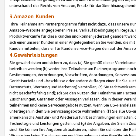
unbeschadet des Rechts von Amazon, Ersatz für darüber hinausgehen
3.Amazon-Kunden
Ihre Teilnahme am Partnerprogramm führt nicht dazu, dass unsere Kun
Amazon-Website angegebenen Preise, Verkaufsbedingungen, Regeln, Ri
Produktverkäufe für diese Kunden und können jederzeit geändert werde
sich einer unserer Kunden in einer Angelegenheit an Sie wenden, die 
Kunden mitteilen, dass er für Kundenservice-Fragen den auf der Ama
4.Gewährleistungen
Sie gewährleisten und sichern zu, dass (a) Sie gemäß dieser Vereinba
betreiben werden; (b) weder Ihre Teilnahme am Partnerprogramm noch d
Bestimmungen, Verordnungen, Vorschriften, Anordnungen, Konzessionen,
Gerichtsurteile und -beschlüsse oder andere Auflagen einer für Sie zu
Datenschutz, Werbung und Marketing) verstoßen; (c) Sie rechtswirksam 
nicht geschäftsfähig sind); (d) Sie den Nutzen der Teilnahme am Partne
Zusicherungen, Garantien oder Aussagen verlassen, die in dieser Verein
teilnehmen und keine Serviceangebote nutzen, wenn Sie US-Handelssa
unterliegen, in dem Sie Serviceangebote wahrnehmen; (f) Sie alle US
amerikanische Ausfuhr- und Wiederausfuhrbeschränkungen einhalten, 
Technologie und Leistungen gelten, und (g) die Angaben, die Sie im 
sind. Sie können Ihre Angaben aktualisieren, indem Sie sich über die 
Wir machen keine Zusicherungen und übernehmen keine Gewährleistun