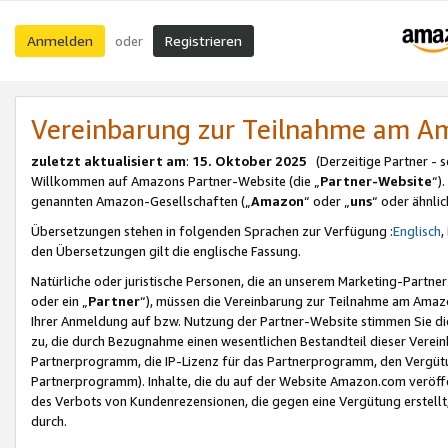
Anmelden
Registrieren
oder
Vereinbarung zur Teilnahme am 
zuletzt aktualisiert am
:
15. Oktober 2025
(Derzeitige Partner - 
Willkommen auf Amazons Partner-Website (die „
Partner-Website
“)
genannten Amazon-Gesellschaften („
Amazon
“ oder „
uns
“ oder ähnli
Übersetzungen stehen in folgenden Sprachen zur Verfügung :
Englisch
,
den Übersetzungen gilt die englische Fassung.
Natürliche oder juristische Personen, die an unserem Marketing-Partn
oder ein „
Partner
“), müssen die Vereinbarung zur Teilnahme am Ama
Ihrer Anmeldung auf bzw. Nutzung der Partner-Website stimmen Sie die
zu, die durch Bezugnahme einen wesentlichen Bestandteil dieser Verei
Partnerprogramm, die IP-Lizenz für das Partnerprogramm, den Vergütu
Partnerprogramm). Inhalte, die du auf der Website Amazon.com veröffe
des Verbots von Kundenrezensionen, die gegen eine Vergütung erstellt, 
durch.