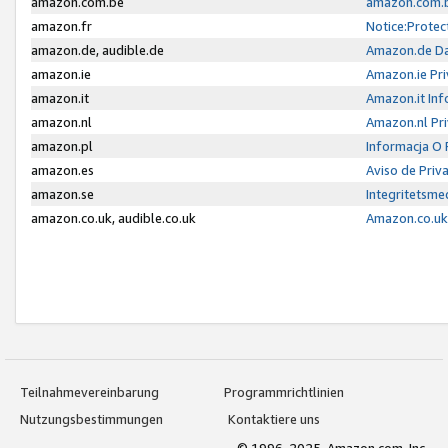
amazon.com.be
amazon.com.b
amazon.fr
Notice:Protec
amazon.de, audible.de
Amazon.de Da
amazon.ie
Amazon.ie Pri
amazon.it
Amazon.it Inf
amazon.nl
Amazon.nl Pri
amazon.pl
Informacja O
amazon.es
Aviso de Priv
amazon.se
Integritetsm
amazon.co.uk, audible.co.uk
Amazon.co.uk 
Teilnahmevereinbarung
Programmrichtlinien
Nutzungsbestimmungen
Kontaktiere uns