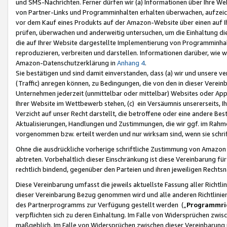
und SMS-Nachrichten. Ferner dürfen wir (a) Informationen über Ihre We
von Partner-Links und Programminhalten erhalten überwachen, aufzei
vor dem Kauf eines Produkts auf der Amazon-Website über einen auf Ih
prüfen, überwachen und anderweitig untersuchen, um die Einhaltung dies
die auf Ihrer Website dargestellte Implementierung von Programminhalt
reproduzieren, verbreiten und darstellen. Informationen darüber, wie w
Amazon-Datenschutzerklärung in
Anhang 4
.
Sie bestätigen und sind damit einverstanden, dass (a) wir und unsere 
(Traffic) anregen können, zu Bedingungen, die von den in dieser Vere
Unternehmen jederzeit (unmittelbar oder mittelbar) Websites oder Appl
Ihrer Website im Wettbewerb stehen, (c) ein Versäumnis unsererseits, I
Verzicht auf unser Recht darstellt, die betroffene oder eine andere B
Aktualisierungen, Handlungen und Zustimmungen, die wir ggf. im Rahme
vorgenommen bzw. erteilt werden und nur wirksam sind, wenn sie schri
Ohne die ausdrückliche vorherige schriftliche Zustimmung von Amazon
abtreten. Vorbehaltlich dieser Einschränkung ist diese Vereinbarung f
rechtlich bindend, gegenüber den Parteien und ihren jeweiligen Rech
Diese Vereinbarung umfasst die jeweils aktuellste Fassung aller Richtli
dieser Vereinbarung Bezug genommen wird und alle anderen Richtlinie
des Partnerprogramms zur Verfügung gestellt werden („
Programmric
verpflichten sich zu deren Einhaltung. Im Falle von Widersprüchen zwi
maßgeblich. Im Falle von Widersprüchen zwischen dieser Vereinbarun