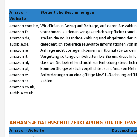
Amazon-
Steuerliche Bestimmungen
Website
amazon.com.be,
Wir dürfen in Bezug auf Beträge, auf deren Auszahlun
amazon.fr,
vornehmen, zu denen wir gesetzlich verpflichtet sind
amazon.de,
stellen die vollständige Zahlung und Abgeltung der 
audible.de,
gelegentlich steuerlich relevante Informationen von I
amazon.ie
Anfrage nicht vorlegen, können wir (kumulativ zu de
amazon.it,
Vergütung so lange einbehalten, bis Sie uns diese Inf
amazon.nl,
dass wir Sie betreffend nicht zur Einholung steuerlich 
amazon.pl,
könnten Sie gesetzlich verpflichtet sein, Amazon Meh
amazon.es,
Anforderungen an eine gültige MwSt.-Rechnung erfüllt
amazon.se,
zahlen.
amazon.co.uk,
audible.co.uk
ANHANG 4: DATENSCHUTZERKLÄRUNG FÜR DIE JEWE
Amazon-Website
Datenschutz