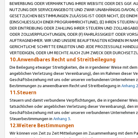
BEWERBUNG ODER VERMARKTUNG IHRER WEBSITE ODER DES GGF. AUF 
NUTZUNG DER SERVICEANGEBOTE UND ZWAR UNABHÄNGIG DAVON, O
GESETZLICHEN BESTIMMUNGEN ZULÄSSIG IST ODER NICHT, (D) EINE
(EINSCHLIESSLICH EINER PROGRAMMRICHTLINIE), (E) IHREN STEUER
DER EINTREIBUNG ODER ZAHLUNG IHRER STEUERN UND ZOLLABGAB
ODER ZOLLVERPFLICHTUNGEN, ODER (F) FAHRLÄSSIGKEIT ODER VORS
AUFTRAGNEHMER. WIR UND UNSERE BEAUFTRAGTEN KÖNNEN IM NAME
GERICHTLICHE SCHRITTE EINLEITEN UND JEDE PROZESSUALE HAND
VERTEIDIGEN, ODER UM RECHTE AUCH ZUM ZWECK DER DURCHSETZU
10.Anwendbares Recht und Streitbeilegung
Die Beilegung etwaiger Streitigkeiten, die in irgendeiner Weise mit de
angeblichen Verletzung dieser Vereinbarung), den im Rahmen dieser Ve
Geschäftsbeziehung mit uns oder unseren verbundenen Unternehmen zu
Bestimmungen zu anwendbarem Recht und Streitbeilegung in
Anhang 
11.Steuern
Steuern und damit verbundene Verpflichtungen, die in irgendeiner Wei
tatsächlichen oder angeblichen Verletzung dieser Vereinbarung), den 
Geschäftsbeziehung mit uns oder unseren verbundenen Unternehmen z
Steuerbestimmungen in
Anhang 3
.
12.Weitere Bestimmungen
Wir können von Zeit zu Zeit Mitteilungen im Zusammenhang mit dem Par