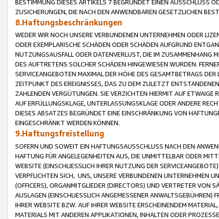
BESTIMMUNG DIESES ARTIKELS 7 BEGRÜNDET EINEN AUSSCHLUSS 
ZUSICHERUNGEN, DIE NACH DEN ANWENDBAREN GESETZLICHEN BE
8.Haftungsbeschränkungen
WEDER WIR NOCH UNSERE VERBUNDENEN UNTERNEHMEN ODER LIZEN
ODER EXEMPLARISCHE SCHÄDEN ODER SCHÄDEN AUFGRUND ENTGANG
NUTZUNGSAUSFALL ODER DATENVERLUST, DIE IM ZUSAMMENHANG MI
DES AUFTRETENS SOLCHER SCHÄDEN HINGEWIESEN WURDEN. FERN
SERVICEANGEBOTEN MAXIMAL DER HÖHE DES GESAMTBETRAGS DER 
ZEITPUNKT DES EREIGNISSES, DAS ZU DEM ZULETZT ENTSTANDENE
ZAHLENDEN VERGÜTUNGEN. SIE VERZICHTEN HIERMIT AUF ETWAIGE 
AUF ERFÜLLUNGSKLAGE, UNTERLASSUNGSKLAGE ODER ANDERE RECHT
DIESES ABSATZES BEGRÜNDET EINE EINSCHRÄNKUNG VON HAFTUNG
EINGESCHRÄNKT WERDEN KÖNNEN.
9.Haftungsfreistellung
SOFERN UND SOWEIT EIN HAFTUNGSAUSSCHLUSS NACH DEN ANWENDB
HAFTUNG FÜR ANGELEGENHEITEN AUS, DIE UNMITTELBAR ODER MITT
WEBSITE (EINSCHLIESSLICH IHRER NUTZUNG DER SERVICEANGEBOTE)
VERPFLICHTEN SICH, UNS, UNSERE VERBUNDENEN UNTERNEHMEN UN
(OFFICERS), ORGANMITGLIEDER (DIRECTORS) UND VERTRETER VON 
AUSLAGEN (EINSCHLIESSLICH ANGEMESSENER ANWALTSGEBÜHREN) FR
IHRER WEBSITE BZW. AUF IHRER WEBSITE ERSCHEINENDEM MATERIAL
MATERIALS MIT ANDEREN APPLIKATIONEN, INHALTEN ODER PROZESSE