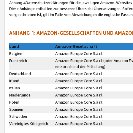
Anhang 4Datenschutzerklärungen für die jeweiligen Amazon-Websites
Diese Anhänge enthalten zur besseren Übersicht Übersetzungen. Sofe
vorgeschrieben ist, gilt im Falle von Abweichungen die englische Fass
ANHANG 1: AMAZON-GESELLSCHAFTEN UND AMAZO
Land
Amazon-Gesellschaft
Belgien
Amazon Europe Core S.à r.l.
Frankreich
Amazon Europe Core S.à r.l.(oder Amazon Fr
entsprechend der Mitteilung)
Deutschland
Amazon Europe Core S.à r.l.
Irland
Amazon Europe Core S.à r.l.
Italien
Amazon Europe Core S.à r.l.
Niederlande
Amazon Europe Core S.à r.l.
Polen
Amazon Europe Core S.à r.l.
Spanien
Amazon Europe Core S.à r.l.
Schweden
Amazon Europe Core S.à r.l.
Vereinigtes Königreich
Amazon Europe Core S.à r.l.