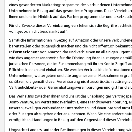
eines gesonderten Marketingprogramms des verbundenen Unternehmens
Unternehmen in Bezug auf das gesonderte Programm. Diese Vereinbarung
Ihnen und uns im Hinblick auf das Partnerprogramm dar und ersetzt al
Für die Zwecke dieser Vereinbarung verstehen sich die Begriffe „schließ
von „jedoch nicht beschränkt auf“.
Sämtliche Informationen in Bezug auf Amazon oder unsere verbunde
bereitstellen oder zugänglich machen und die nicht öffentlich bekannt bz
Informationen
“ von Amazon dar und verbleiben im alleinigen Eigent
wie dies angemessenerweise für die Erbringung Ihrer Leistungen gemäß d
juristischen Personen, die im Zusammenhang mit Ihrem Konto Zugriff au
Pflichten kennen und einhalten. Sie werden Vertrauliche Informationen 
Unternehmen) weitergeben und alle angemessenen Maßnahmen ergreifen
schützen, die gemäß dieser Vereinbarung nicht ausdrücklich zulässig is
Vertraulichkeits- oder Geheimhaltungsvereinbarungen und gilt für die
Das Verhältnis zwischen Ihnen und uns ist das unabhängiger Vertragspa
Joint-Venture, ein Vertretungsverhältnis, eine Franchisevereinbarung, 
unseren jeweiligen verbundenen Unternehmen und Ihnen. Sie sind ni
oder Zusagen abzugeben oder anzunehmen. Wenn Sie eine andere natürli
ermöglichen, Handlungen in Bezug auf den Gegenstand dieser Vereinbar
Ungeachtet anders lautender Bestimmungen in dieser Vereinbarung wird