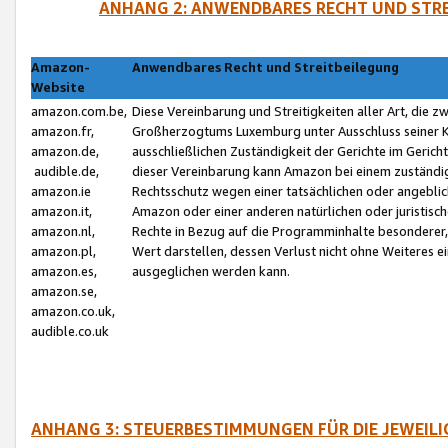
ANHANG 2: ANWENDBARES RECHT UND STRE
Amazon-
Anwendbares Recht und Streitbeilegung
Website
amazon.com.be,
Diese Vereinbarung und Streitigkeiten aller Art, die 
amazon.fr,
Großherzogtums Luxemburg unter Ausschluss seiner Kol
amazon.de,
ausschließlichen Zuständigkeit der Gerichte im Geri
audible.de,
dieser Vereinbarung kann Amazon bei einem zuständig
amazon.ie
Rechtsschutz wegen einer tatsächlichen oder angebli
amazon.it,
Amazon oder einer anderen natürlichen oder juristisc
amazon.nl,
Rechte in Bezug auf die Programminhalte besonderer,
amazon.pl,
Wert darstellen, dessen Verlust nicht ohne Weiteres e
amazon.es,
ausgeglichen werden kann.
amazon.se,
amazon.co.uk,
audible.co.uk
ANHANG 3: STEUERBESTIMMUNGEN FÜR DIE JEWEIL