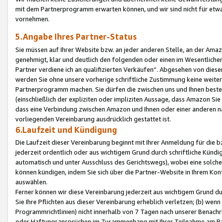
mit dem Partnerprogramm erwarten können, und wir sind nicht für etwa
vornehmen.
5.Angabe Ihres Partner-Status
Sie müssen auf Ihrer Website bzw. an jeder anderen Stelle, an der Am
genehmigt, klar und deutlich den folgenden oder einen im Wesentlichen
Partner verdiene ich an qualifizierten Verkäufen“. Abgesehen von die
werden Sie ohne unsere vorherige schriftliche Zustimmung keine weite
Partnerprogramm machen. Sie dürfen die zwischen uns und Ihnen best
(einschließlich der expliziten oder impliziten Aussage, dass Amazon Si
dass eine Verbindung zwischen Amazon und Ihnen oder einer anderen natü
vorliegenden Vereinbarung ausdrücklich gestattet ist.
6.Laufzeit und Kündigung
Die Laufzeit dieser Vereinbarung beginnt mit Ihrer Anmeldung für die 
jederzeit ordentlich oder aus wichtigem Grund durch schriftliche Kündi
automatisch und unter Ausschluss des Gerichtswegs), wobei eine solch
können kündigen, indem Sie sich über die Partner-Website in Ihrem Ko
auswählen.
Ferner können wir diese Vereinbarung jederzeit aus wichtigem Grund dur
Sie Ihre Pflichten aus dieser Vereinbarung erheblich verletzen; (b) wen
Programmrichtlinien) nicht innerhalb von 7 Tagen nach unserer Benachr
oder Haftungsansprüchen im Zusammenhang mit Ihrer Teilnahme am Pa