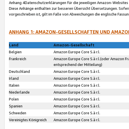
Anhang 4Datenschutzerklärungen für die jeweiligen Amazon-Websites
Diese Anhänge enthalten zur besseren Übersicht Übersetzungen. Sofe
vorgeschrieben ist, gilt im Falle von Abweichungen die englische Fass
ANHANG 1: AMAZON-GESELLSCHAFTEN UND AMAZO
Land
Amazon-Gesellschaft
Belgien
Amazon Europe Core S.à r.l.
Frankreich
Amazon Europe Core S.à r.l.(oder Amazon Fr
entsprechend der Mitteilung)
Deutschland
Amazon Europe Core S.à r.l.
Irland
Amazon Europe Core S.à r.l.
Italien
Amazon Europe Core S.à r.l.
Niederlande
Amazon Europe Core S.à r.l.
Polen
Amazon Europe Core S.à r.l.
Spanien
Amazon Europe Core S.à r.l.
Schweden
Amazon Europe Core S.à r.l.
Vereinigtes Königreich
Amazon Europe Core S.à r.l.