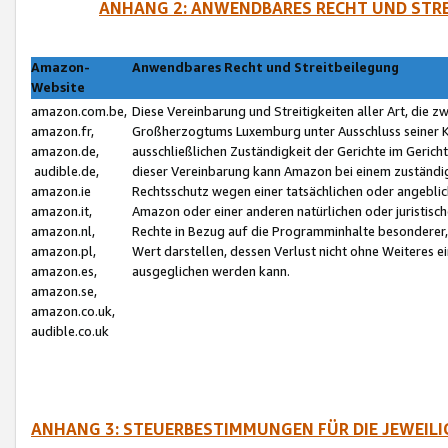
ANHANG 2: ANWENDBARES RECHT UND STRE
Amazon-
Anwendbares Recht und Streitbeilegung
Website
amazon.com.be,
Diese Vereinbarung und Streitigkeiten aller Art, die 
amazon.fr,
Großherzogtums Luxemburg unter Ausschluss seiner Kol
amazon.de,
ausschließlichen Zuständigkeit der Gerichte im Geri
audible.de,
dieser Vereinbarung kann Amazon bei einem zuständig
amazon.ie
Rechtsschutz wegen einer tatsächlichen oder angebli
amazon.it,
Amazon oder einer anderen natürlichen oder juristisc
amazon.nl,
Rechte in Bezug auf die Programminhalte besonderer,
amazon.pl,
Wert darstellen, dessen Verlust nicht ohne Weiteres e
amazon.es,
ausgeglichen werden kann.
amazon.se,
amazon.co.uk,
audible.co.uk
ANHANG 3: STEUERBESTIMMUNGEN FÜR DIE JEWEIL