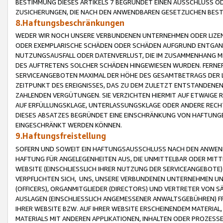
BESTIMMUNG DIESES ARTIKELS 7 BEGRÜNDET EINEN AUSSCHLUSS 
ZUSICHERUNGEN, DIE NACH DEN ANWENDBAREN GESETZLICHEN BE
8.Haftungsbeschränkungen
WEDER WIR NOCH UNSERE VERBUNDENEN UNTERNEHMEN ODER LIZEN
ODER EXEMPLARISCHE SCHÄDEN ODER SCHÄDEN AUFGRUND ENTGANG
NUTZUNGSAUSFALL ODER DATENVERLUST, DIE IM ZUSAMMENHANG MI
DES AUFTRETENS SOLCHER SCHÄDEN HINGEWIESEN WURDEN. FERN
SERVICEANGEBOTEN MAXIMAL DER HÖHE DES GESAMTBETRAGS DER 
ZEITPUNKT DES EREIGNISSES, DAS ZU DEM ZULETZT ENTSTANDENE
ZAHLENDEN VERGÜTUNGEN. SIE VERZICHTEN HIERMIT AUF ETWAIGE 
AUF ERFÜLLUNGSKLAGE, UNTERLASSUNGSKLAGE ODER ANDERE RECHT
DIESES ABSATZES BEGRÜNDET EINE EINSCHRÄNKUNG VON HAFTUNG
EINGESCHRÄNKT WERDEN KÖNNEN.
9.Haftungsfreistellung
SOFERN UND SOWEIT EIN HAFTUNGSAUSSCHLUSS NACH DEN ANWENDB
HAFTUNG FÜR ANGELEGENHEITEN AUS, DIE UNMITTELBAR ODER MITT
WEBSITE (EINSCHLIESSLICH IHRER NUTZUNG DER SERVICEANGEBOTE)
VERPFLICHTEN SICH, UNS, UNSERE VERBUNDENEN UNTERNEHMEN UN
(OFFICERS), ORGANMITGLIEDER (DIRECTORS) UND VERTRETER VON 
AUSLAGEN (EINSCHLIESSLICH ANGEMESSENER ANWALTSGEBÜHREN) FR
IHRER WEBSITE BZW. AUF IHRER WEBSITE ERSCHEINENDEM MATERIAL
MATERIALS MIT ANDEREN APPLIKATIONEN, INHALTEN ODER PROZESSE