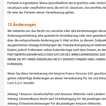
Parteien in irgendeiner Weise (einschließlich des Ergreifens oder Unt
veranlasst oder verpflichtet wird, die mit US-Gesetzen, Vorschriften,
für eine der Parteien dieser Vereinbarung gelten.
13.Änderungen
Wir behalten uns das Recht vor, einzelne oder alle Bestimmungen diese
Änderungsmitteilung, eine geänderte Vereinbarung oder eine geänderte 
über die entsprechende Änderung per E-Mail an Ihre zu diesem Zeitpun
ausgenommen etwaige Erhöhungen der Standardvergütung im Rahmen
Datum, jedoch frühestens sieben Kalendertage nach dem Datum, an de
PARTNERPROGRAMM NACH DEM DATUM DES WIRKSAMWERDENS DER Ä
WENN SIE MIT EINER ÄNDERUNG NICHT EINVERSTANDEN SIND, HABEN S
KÜNDIGEN.
Wenn Sie diese Vereinbarung mit Amazon France Services SAS geschlo
gelten zukünftige Änderungen an dieser Vereinbarung für Sie und Ama
Core S.à r.l. bezieht.
Anhang 1Amazon-Gesellschaften und Amazon-Websites nach Ländern
Anhang 2Anwendbares Recht und Streitbeilegung für die jeweiligen 
Anhang 3Steuerbestimmungen für die jeweiligen Amazon-Websites