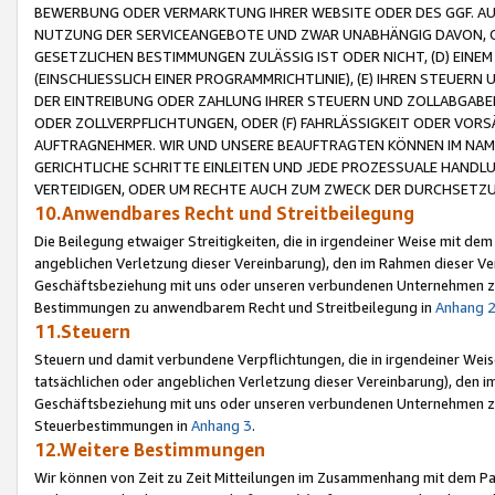
BEWERBUNG ODER VERMARKTUNG IHRER WEBSITE ODER DES GGF. AUF 
NUTZUNG DER SERVICEANGEBOTE UND ZWAR UNABHÄNGIG DAVON, O
GESETZLICHEN BESTIMMUNGEN ZULÄSSIG IST ODER NICHT, (D) EINE
(EINSCHLIESSLICH EINER PROGRAMMRICHTLINIE), (E) IHREN STEUER
DER EINTREIBUNG ODER ZAHLUNG IHRER STEUERN UND ZOLLABGAB
ODER ZOLLVERPFLICHTUNGEN, ODER (F) FAHRLÄSSIGKEIT ODER VORS
AUFTRAGNEHMER. WIR UND UNSERE BEAUFTRAGTEN KÖNNEN IM NAME
GERICHTLICHE SCHRITTE EINLEITEN UND JEDE PROZESSUALE HAND
VERTEIDIGEN, ODER UM RECHTE AUCH ZUM ZWECK DER DURCHSETZU
10.Anwendbares Recht und Streitbeilegung
Die Beilegung etwaiger Streitigkeiten, die in irgendeiner Weise mit de
angeblichen Verletzung dieser Vereinbarung), den im Rahmen dieser Ve
Geschäftsbeziehung mit uns oder unseren verbundenen Unternehmen zu
Bestimmungen zu anwendbarem Recht und Streitbeilegung in
Anhang 
11.Steuern
Steuern und damit verbundene Verpflichtungen, die in irgendeiner Wei
tatsächlichen oder angeblichen Verletzung dieser Vereinbarung), den 
Geschäftsbeziehung mit uns oder unseren verbundenen Unternehmen z
Steuerbestimmungen in
Anhang 3
.
12.Weitere Bestimmungen
Wir können von Zeit zu Zeit Mitteilungen im Zusammenhang mit dem Par