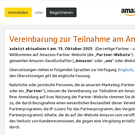
Anmelden
Registrieren
oder
Vereinbarung zur Teilnahme am 
zuletzt aktualisiert am
:
15. Oktober 2025
(Derzeitige Partner - 
Willkommen auf Amazons Partner-Website (die „
Partner-Website
“)
genannten Amazon-Gesellschaften („
Amazon
“ oder „
uns
“ oder ähnli
Übersetzungen stehen in folgenden Sprachen zur Verfügung :
Englisch
,
den Übersetzungen gilt die englische Fassung.
Natürliche oder juristische Personen, die an unserem Marketing-Partn
oder ein „
Partner
“), müssen die Vereinbarung zur Teilnahme am Ama
Ihrer Anmeldung auf bzw. Nutzung der Partner-Website stimmen Sie die
zu, die durch Bezugnahme einen wesentlichen Bestandteil dieser Verei
Partnerprogramm, die IP-Lizenz für das Partnerprogramm, den Vergütu
Partnerprogramm). Inhalte, die du auf der Website Amazon.com veröffe
des Verbots von Kundenrezensionen, die gegen eine Vergütung erstellt, 
durch.