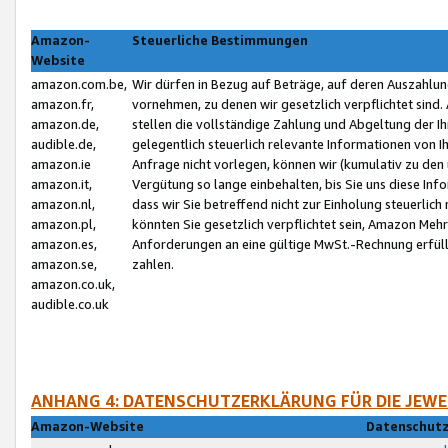
Amazon-
Steuerliche Bestimmungen
Website
amazon.com.be,
Wir dürfen in Bezug auf Beträge, auf deren Auszahlun
amazon.fr,
vornehmen, zu denen wir gesetzlich verpflichtet sind
amazon.de,
stellen die vollständige Zahlung und Abgeltung der 
audible.de,
gelegentlich steuerlich relevante Informationen von I
amazon.ie
Anfrage nicht vorlegen, können wir (kumulativ zu de
amazon.it,
Vergütung so lange einbehalten, bis Sie uns diese Inf
amazon.nl,
dass wir Sie betreffend nicht zur Einholung steuerlich 
amazon.pl,
könnten Sie gesetzlich verpflichtet sein, Amazon Meh
amazon.es,
Anforderungen an eine gültige MwSt.-Rechnung erfüllt
amazon.se,
zahlen.
amazon.co.uk,
audible.co.uk
ANHANG 4: DATENSCHUTZERKLÄRUNG FÜR DIE JEWE
Amazon-Website
Datenschutz