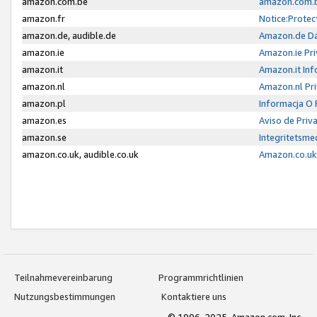
amazon.com.be
amazon.com.b
amazon.fr
Notice:Protec
amazon.de, audible.de
Amazon.de Da
amazon.ie
Amazon.ie Pri
amazon.it
Amazon.it Inf
amazon.nl
Amazon.nl Pri
amazon.pl
Informacja O
amazon.es
Aviso de Priv
amazon.se
Integritetsm
amazon.co.uk, audible.co.uk
Amazon.co.uk 
Teilnahmevereinbarung
Programmrichtlinien
Nutzungsbestimmungen
Kontaktiere uns