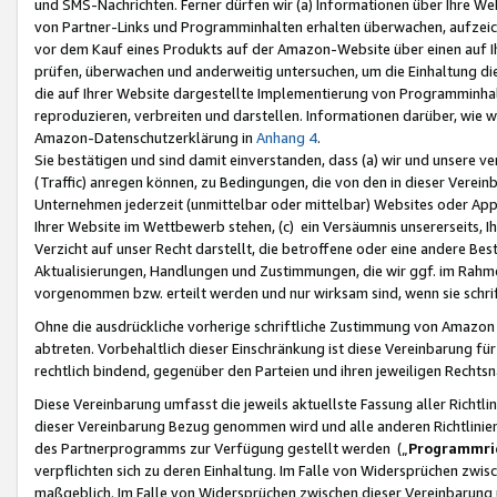
und SMS-Nachrichten. Ferner dürfen wir (a) Informationen über Ihre We
von Partner-Links und Programminhalten erhalten überwachen, aufzei
vor dem Kauf eines Produkts auf der Amazon-Website über einen auf Ih
prüfen, überwachen und anderweitig untersuchen, um die Einhaltung dies
die auf Ihrer Website dargestellte Implementierung von Programminhalt
reproduzieren, verbreiten und darstellen. Informationen darüber, wie w
Amazon-Datenschutzerklärung in
Anhang 4
.
Sie bestätigen und sind damit einverstanden, dass (a) wir und unsere 
(Traffic) anregen können, zu Bedingungen, die von den in dieser Vere
Unternehmen jederzeit (unmittelbar oder mittelbar) Websites oder Appl
Ihrer Website im Wettbewerb stehen, (c) ein Versäumnis unsererseits, I
Verzicht auf unser Recht darstellt, die betroffene oder eine andere B
Aktualisierungen, Handlungen und Zustimmungen, die wir ggf. im Rahme
vorgenommen bzw. erteilt werden und nur wirksam sind, wenn sie schri
Ohne die ausdrückliche vorherige schriftliche Zustimmung von Amazon
abtreten. Vorbehaltlich dieser Einschränkung ist diese Vereinbarung f
rechtlich bindend, gegenüber den Parteien und ihren jeweiligen Rech
Diese Vereinbarung umfasst die jeweils aktuellste Fassung aller Richtli
dieser Vereinbarung Bezug genommen wird und alle anderen Richtlinie
des Partnerprogramms zur Verfügung gestellt werden („
Programmric
verpflichten sich zu deren Einhaltung. Im Falle von Widersprüchen zwi
maßgeblich. Im Falle von Widersprüchen zwischen dieser Vereinbarun