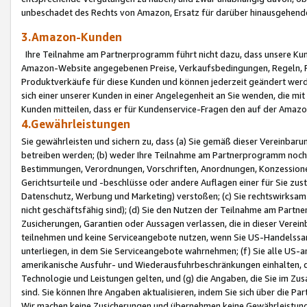
unbeschadet des Rechts von Amazon, Ersatz für darüber hinausgehen
3.Amazon-Kunden
Ihre Teilnahme am Partnerprogramm führt nicht dazu, dass unsere Kun
Amazon-Website angegebenen Preise, Verkaufsbedingungen, Regeln, Ri
Produktverkäufe für diese Kunden und können jederzeit geändert werde
sich einer unserer Kunden in einer Angelegenheit an Sie wenden, die 
Kunden mitteilen, dass er für Kundenservice-Fragen den auf der Ama
4.Gewährleistungen
Sie gewährleisten und sichern zu, dass (a) Sie gemäß dieser Vereinba
betreiben werden; (b) weder Ihre Teilnahme am Partnerprogramm noch d
Bestimmungen, Verordnungen, Vorschriften, Anordnungen, Konzessionen,
Gerichtsurteile und -beschlüsse oder andere Auflagen einer für Sie zu
Datenschutz, Werbung und Marketing) verstoßen; (c) Sie rechtswirksam 
nicht geschäftsfähig sind); (d) Sie den Nutzen der Teilnahme am Partne
Zusicherungen, Garantien oder Aussagen verlassen, die in dieser Verein
teilnehmen und keine Serviceangebote nutzen, wenn Sie US-Handelssa
unterliegen, in dem Sie Serviceangebote wahrnehmen; (f) Sie alle US
amerikanische Ausfuhr- und Wiederausfuhrbeschränkungen einhalten, 
Technologie und Leistungen gelten, und (g) die Angaben, die Sie im 
sind. Sie können Ihre Angaben aktualisieren, indem Sie sich über die 
Wir machen keine Zusicherungen und übernehmen keine Gewährleistun