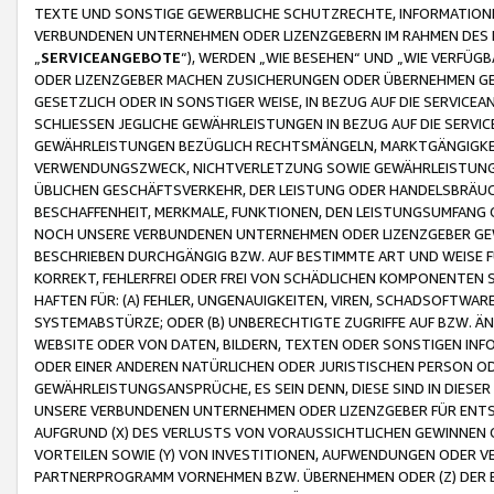
TEXTE UND SONSTIGE GEWERBLICHE SCHUTZRECHTE, INFORMATIONE
VERBUNDENEN UNTERNEHMEN ODER LIZENZGEBERN IM RAHMEN DES
„
SERVICEANGEBOTE
“), WERDEN „WIE BESEHEN“ UND „WIE VERFÜ
ODER LIZENZGEBER MACHEN ZUSICHERUNGEN ODER ÜBERNEHMEN GEW
GESETZLICH ODER IN SONSTIGER WEISE, IN BEZUG AUF DIE SERVI
SCHLIESSEN JEGLICHE GEWÄHRLEISTUNGEN IN BEZUG AUF DIE SERVI
GEWÄHRLEISTUNGEN BEZÜGLICH RECHTSMÄNGELN, MARKTGÄNGIGKEIT
VERWENDUNGSZWECK, NICHTVERLETZUNG SOWIE GEWÄHRLEISTUNGEN 
ÜBLICHEN GESCHÄFTSVERKEHR, DER LEISTUNG ODER HANDELSBRÄUCH
BESCHAFFENHEIT, MERKMALE, FUNKTIONEN, DEN LEISTUNGSUMFANG 
NOCH UNSERE VERBUNDENEN UNTERNEHMEN ODER LIZENZGEBER GEWÄ
BESCHRIEBEN DURCHGÄNGIG BZW. AUF BESTIMMTE ART UND WEISE
KORREKT, FEHLERFREI ODER FREI VON SCHÄDLICHEN KOMPONENTEN
HAFTEN FÜR: (A) FEHLER, UNGENAUIGKEITEN, VIREN, SCHADSOFTW
SYSTEMABSTÜRZE; ODER (B) UNBERECHTIGTE ZUGRIFFE AUF BZW. 
WEBSITE ODER VON DATEN, BILDERN, TEXTEN ODER SONSTIGEN INF
ODER EINER ANDEREN NATÜRLICHEN ODER JURISTISCHEN PERSON OD
GEWÄHRLEISTUNGSANSPRÜCHE, ES SEIN DENN, DIESE SIND IN DIES
UNSERE VERBUNDENEN UNTERNEHMEN ODER LIZENZGEBER FÜR EN
AUFGRUND (X) DES VERLUSTS VON VORAUSSICHTLICHEN GEWINNEN
VORTEILEN SOWIE (Y) VON INVESTITIONEN, AUFWENDUNGEN ODER VE
PARTNERPROGRAMM VORNEHMEN BZW. ÜBERNEHMEN ODER (Z) DER 