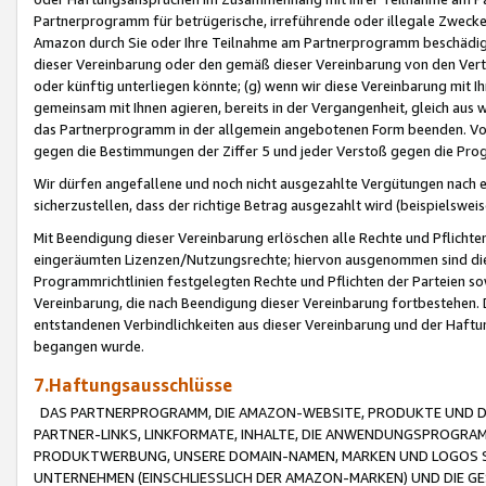
Partnerprogramm für betrügerische, irreführende oder illegale Zwecke
Amazon durch Sie oder Ihre Teilnahme am Partnerprogramm beschädig
dieser Vereinbarung oder den gemäß dieser Vereinbarung von den Vertr
oder künftig unterliegen könnte; (g) wenn wir diese Vereinbarung mit I
gemeinsam mit Ihnen agieren, bereits in der Vergangenheit, gleich aus
das Partnerprogramm in der allgemein angebotenen Form beenden. Vors
gegen die Bestimmungen der Ziffer 5 und jeder Verstoß gegen die Prog
Wir dürfen angefallene und noch nicht ausgezahlte Vergütungen nach 
sicherzustellen, dass der richtige Betrag ausgezahlt wird (beispielsw
Mit Beendigung dieser Vereinbarung erlöschen alle Rechte und Pflichte
eingeräumten Lizenzen/Nutzungsrechte; hiervon ausgenommen sind die in 
Programmrichtlinien festgelegten Rechte und Pflichten der Parteien sow
Vereinbarung, die nach Beendigung dieser Vereinbarung fortbestehen. D
entstandenen Verbindlichkeiten aus dieser Vereinbarung und der Haft
begangen wurde.
7.Haftungsausschlüsse
DAS PARTNERPROGRAMM, DIE AMAZON-WEBSITE, PRODUKTE UND DI
PARTNER-LINKS, LINKFORMATE, INHALTE, DIE ANWENDUNGSPROGR
PRODUKTWERBUNG, UNSERE DOMAIN-NAMEN, MARKEN UND LOGOS S
UNTERNEHMEN (EINSCHLIESSLICH DER AMAZON-MARKEN) UND DIE GE