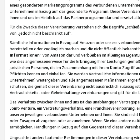
eines gesonderten Marketingprogramms des verbundenen Unternehmens
Unternehmen in Bezug auf das gesonderte Programm. Diese Vereinbarung
Ihnen und uns im Hinblick auf das Partnerprogramm dar und ersetzt al
Für die Zwecke dieser Vereinbarung verstehen sich die Begriffe „schließ
von „jedoch nicht beschränkt auf“.
Sämtliche Informationen in Bezug auf Amazon oder unsere verbunde
bereitstellen oder zugänglich machen und die nicht öffentlich bekannt bz
Informationen
“ von Amazon dar und verbleiben im alleinigen Eigent
wie dies angemessenerweise für die Erbringung Ihrer Leistungen gemäß d
juristischen Personen, die im Zusammenhang mit Ihrem Konto Zugriff au
Pflichten kennen und einhalten. Sie werden Vertrauliche Informationen 
Unternehmen) weitergeben und alle angemessenen Maßnahmen ergreifen
schützen, die gemäß dieser Vereinbarung nicht ausdrücklich zulässig is
Vertraulichkeits- oder Geheimhaltungsvereinbarungen und gilt für die
Das Verhältnis zwischen Ihnen und uns ist das unabhängiger Vertragspa
Joint-Venture, ein Vertretungsverhältnis, eine Franchisevereinbarung, 
unseren jeweiligen verbundenen Unternehmen und Ihnen. Sie sind ni
oder Zusagen abzugeben oder anzunehmen. Wenn Sie eine andere natürli
ermöglichen, Handlungen in Bezug auf den Gegenstand dieser Vereinbar
Ungeachtet anders lautender Bestimmungen in dieser Vereinbarung wird