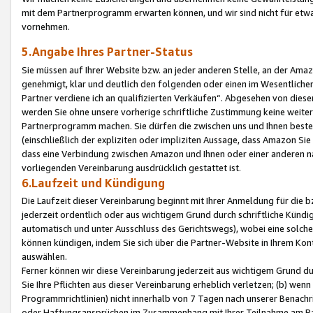
mit dem Partnerprogramm erwarten können, und wir sind nicht für etwa
vornehmen.
5.Angabe Ihres Partner-Status
Sie müssen auf Ihrer Website bzw. an jeder anderen Stelle, an der Am
genehmigt, klar und deutlich den folgenden oder einen im Wesentlichen
Partner verdiene ich an qualifizierten Verkäufen“. Abgesehen von die
werden Sie ohne unsere vorherige schriftliche Zustimmung keine weite
Partnerprogramm machen. Sie dürfen die zwischen uns und Ihnen best
(einschließlich der expliziten oder impliziten Aussage, dass Amazon Si
dass eine Verbindung zwischen Amazon und Ihnen oder einer anderen natü
vorliegenden Vereinbarung ausdrücklich gestattet ist.
6.Laufzeit und Kündigung
Die Laufzeit dieser Vereinbarung beginnt mit Ihrer Anmeldung für die 
jederzeit ordentlich oder aus wichtigem Grund durch schriftliche Kündi
automatisch und unter Ausschluss des Gerichtswegs), wobei eine solch
können kündigen, indem Sie sich über die Partner-Website in Ihrem Ko
auswählen.
Ferner können wir diese Vereinbarung jederzeit aus wichtigem Grund dur
Sie Ihre Pflichten aus dieser Vereinbarung erheblich verletzen; (b) wen
Programmrichtlinien) nicht innerhalb von 7 Tagen nach unserer Benachr
oder Haftungsansprüchen im Zusammenhang mit Ihrer Teilnahme am Pa