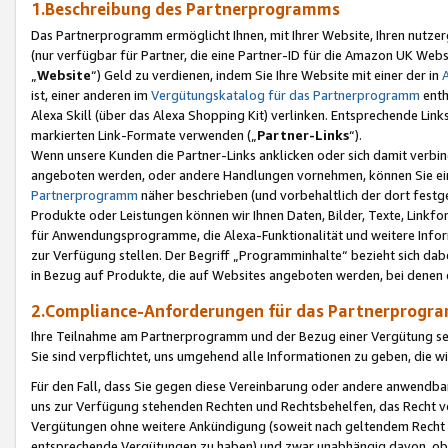
1.Beschreibung des Partnerprogramms
Das Partnerprogramm ermöglicht Ihnen, mit Ihrer Website, Ihren nutzer
(nur verfügbar für Partner, die eine Partner-ID für die Amazon UK We
„
Website
“) Geld zu verdienen, indem Sie Ihre Website mit einer der in
ist, einer anderen im
Vergütungskatalog für das Partnerprogramm
enth
Alexa Skill (über das Alexa Shopping Kit) verlinken. Entsprechende Lin
markierten Link-Formate verwenden („
Partner-Links
“).
Wenn unsere Kunden die Partner-Links anklicken oder sich damit verbi
angeboten werden, oder andere Handlungen vornehmen, können Sie eine
Partnerprogramm
näher beschrieben (und vorbehaltlich der dort festg
Produkte oder Leistungen können wir Ihnen Daten, Bilder, Texte, Linkfo
für Anwendungsprogramme, die Alexa-Funktionalität und weitere Inf
zur Verfügung stellen. Der Begriff „Programminhalte“ bezieht sich dabe
in Bezug auf Produkte, die auf Websites angeboten werden, bei denen 
2.Compliance-Anforderungen für das Partnerprog
Ihre Teilnahme am Partnerprogramm und der Bezug einer Vergütung setz
Sie sind verpflichtet, uns umgehend alle Informationen zu geben, die w
Für den Fall, dass Sie gegen diese Vereinbarung oder andere anwendba
uns zur Verfügung stehenden Rechten und Rechtsbehelfen, das Recht vo
Vergütungen ohne weitere Ankündigung (soweit nach geltendem Recht z
entsprechende Vergütungen zu haben) und zwar unabhängig davon, ob 