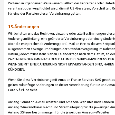
Parteien in irgendeiner Weise (einschließlich des Ergreifens oder Unt
veranlasst oder verpflichtet wird, die mit US-Gesetzen, Vorschriften,
für eine der Parteien dieser Vereinbarung gelten.
13.Änderungen
Wir behalten uns das Recht vor, einzelne oder alle Bestimmungen diese
Änderungsmitteilung, eine geänderte Vereinbarung oder eine geänderte 
über die entsprechende Änderung per E-Mail an Ihre zu diesem Zeitpun
ausgenommen etwaige Erhöhungen der Standardvergütung im Rahmen
Datum, jedoch frühestens sieben Kalendertage nach dem Datum, an de
PARTNERPROGRAMM NACH DEM DATUM DES WIRKSAMWERDENS DER Ä
WENN SIE MIT EINER ÄNDERUNG NICHT EINVERSTANDEN SIND, HABEN S
KÜNDIGEN.
Wenn Sie diese Vereinbarung mit Amazon France Services SAS geschlo
gelten zukünftige Änderungen an dieser Vereinbarung für Sie und Ama
Core S.à r.l. bezieht.
Anhang 1Amazon-Gesellschaften und Amazon-Websites nach Ländern
Anhang 2Anwendbares Recht und Streitbeilegung für die jeweiligen 
Anhang 3Steuerbestimmungen für die jeweiligen Amazon-Websites