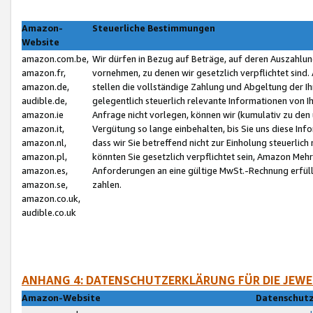
Amazon-
Steuerliche Bestimmungen
Website
amazon.com.be,
Wir dürfen in Bezug auf Beträge, auf deren Auszahlun
amazon.fr,
vornehmen, zu denen wir gesetzlich verpflichtet sind
amazon.de,
stellen die vollständige Zahlung und Abgeltung der 
audible.de,
gelegentlich steuerlich relevante Informationen von I
amazon.ie
Anfrage nicht vorlegen, können wir (kumulativ zu de
amazon.it,
Vergütung so lange einbehalten, bis Sie uns diese Inf
amazon.nl,
dass wir Sie betreffend nicht zur Einholung steuerlich 
amazon.pl,
könnten Sie gesetzlich verpflichtet sein, Amazon Meh
amazon.es,
Anforderungen an eine gültige MwSt.-Rechnung erfüllt
amazon.se,
zahlen.
amazon.co.uk,
audible.co.uk
ANHANG 4: DATENSCHUTZERKLÄRUNG FÜR DIE JEWE
Amazon-Website
Datenschutz