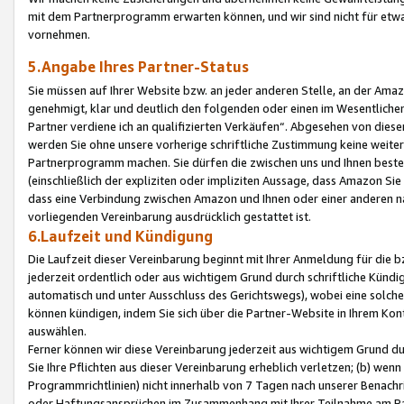
mit dem Partnerprogramm erwarten können, und wir sind nicht für etwa
vornehmen.
5.Angabe Ihres Partner-Status
Sie müssen auf Ihrer Website bzw. an jeder anderen Stelle, an der Am
genehmigt, klar und deutlich den folgenden oder einen im Wesentlichen
Partner verdiene ich an qualifizierten Verkäufen“. Abgesehen von die
werden Sie ohne unsere vorherige schriftliche Zustimmung keine weite
Partnerprogramm machen. Sie dürfen die zwischen uns und Ihnen best
(einschließlich der expliziten oder impliziten Aussage, dass Amazon Si
dass eine Verbindung zwischen Amazon und Ihnen oder einer anderen natü
vorliegenden Vereinbarung ausdrücklich gestattet ist.
6.Laufzeit und Kündigung
Die Laufzeit dieser Vereinbarung beginnt mit Ihrer Anmeldung für die 
jederzeit ordentlich oder aus wichtigem Grund durch schriftliche Kündi
automatisch und unter Ausschluss des Gerichtswegs), wobei eine solch
können kündigen, indem Sie sich über die Partner-Website in Ihrem Ko
auswählen.
Ferner können wir diese Vereinbarung jederzeit aus wichtigem Grund dur
Sie Ihre Pflichten aus dieser Vereinbarung erheblich verletzen; (b) wen
Programmrichtlinien) nicht innerhalb von 7 Tagen nach unserer Benachr
oder Haftungsansprüchen im Zusammenhang mit Ihrer Teilnahme am Pa