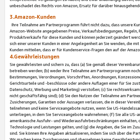
unbeschadet des Rechts von Amazon, Ersatz für darüber hinausgehen
3.Amazon-Kunden
Ihre Teilnahme am Partnerprogramm führt nicht dazu, dass unsere Kun
Amazon-Website angegebenen Preise, Verkaufsbedingungen, Regeln, Ri
Produktverkäufe für diese Kunden und können jederzeit geändert werde
sich einer unserer Kunden in einer Angelegenheit an Sie wenden, die 
Kunden mitteilen, dass er für Kundenservice-Fragen den auf der Ama
4.Gewährleistungen
Sie gewährleisten und sichern zu, dass (a) Sie gemäß dieser Vereinba
betreiben werden; (b) weder Ihre Teilnahme am Partnerprogramm noch d
Bestimmungen, Verordnungen, Vorschriften, Anordnungen, Konzessionen,
Gerichtsurteile und -beschlüsse oder andere Auflagen einer für Sie zu
Datenschutz, Werbung und Marketing) verstoßen; (c) Sie rechtswirksam 
nicht geschäftsfähig sind); (d) Sie den Nutzen der Teilnahme am Partne
Zusicherungen, Garantien oder Aussagen verlassen, die in dieser Verein
teilnehmen und keine Serviceangebote nutzen, wenn Sie US-Handelssa
unterliegen, in dem Sie Serviceangebote wahrnehmen; (f) Sie alle US
amerikanische Ausfuhr- und Wiederausfuhrbeschränkungen einhalten, 
Technologie und Leistungen gelten, und (g) die Angaben, die Sie im 
sind. Sie können Ihre Angaben aktualisieren, indem Sie sich über die 
Wir machen keine Zusicherungen und übernehmen keine Gewährleistun