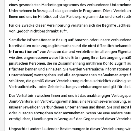
eines gesonderten Marketingprogramms des verbundenen Unternehmens
Unternehmen in Bezug auf das gesonderte Programm. Diese Vereinbarung
Ihnen und uns im Hinblick auf das Partnerprogramm dar und ersetzt al
Für die Zwecke dieser Vereinbarung verstehen sich die Begriffe „schließ
von „jedoch nicht beschränkt auf“.
Sämtliche Informationen in Bezug auf Amazon oder unsere verbunde
bereitstellen oder zugänglich machen und die nicht öffentlich bekannt bz
Informationen
“ von Amazon dar und verbleiben im alleinigen Eigent
wie dies angemessenerweise für die Erbringung Ihrer Leistungen gemäß d
juristischen Personen, die im Zusammenhang mit Ihrem Konto Zugriff au
Pflichten kennen und einhalten. Sie werden Vertrauliche Informationen 
Unternehmen) weitergeben und alle angemessenen Maßnahmen ergreifen
schützen, die gemäß dieser Vereinbarung nicht ausdrücklich zulässig is
Vertraulichkeits- oder Geheimhaltungsvereinbarungen und gilt für die
Das Verhältnis zwischen Ihnen und uns ist das unabhängiger Vertragspa
Joint-Venture, ein Vertretungsverhältnis, eine Franchisevereinbarung, 
unseren jeweiligen verbundenen Unternehmen und Ihnen. Sie sind ni
oder Zusagen abzugeben oder anzunehmen. Wenn Sie eine andere natürli
ermöglichen, Handlungen in Bezug auf den Gegenstand dieser Vereinbar
Ungeachtet anders lautender Bestimmungen in dieser Vereinbarung wird