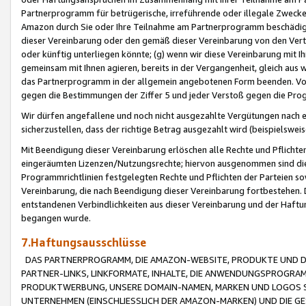
Partnerprogramm für betrügerische, irreführende oder illegale Zwecke
Amazon durch Sie oder Ihre Teilnahme am Partnerprogramm beschädig
dieser Vereinbarung oder den gemäß dieser Vereinbarung von den Vertr
oder künftig unterliegen könnte; (g) wenn wir diese Vereinbarung mit I
gemeinsam mit Ihnen agieren, bereits in der Vergangenheit, gleich aus
das Partnerprogramm in der allgemein angebotenen Form beenden. Vors
gegen die Bestimmungen der Ziffer 5 und jeder Verstoß gegen die Prog
Wir dürfen angefallene und noch nicht ausgezahlte Vergütungen nach 
sicherzustellen, dass der richtige Betrag ausgezahlt wird (beispielsw
Mit Beendigung dieser Vereinbarung erlöschen alle Rechte und Pflichte
eingeräumten Lizenzen/Nutzungsrechte; hiervon ausgenommen sind die in 
Programmrichtlinien festgelegten Rechte und Pflichten der Parteien sow
Vereinbarung, die nach Beendigung dieser Vereinbarung fortbestehen. D
entstandenen Verbindlichkeiten aus dieser Vereinbarung und der Haft
begangen wurde.
7.Haftungsausschlüsse
DAS PARTNERPROGRAMM, DIE AMAZON-WEBSITE, PRODUKTE UND DI
PARTNER-LINKS, LINKFORMATE, INHALTE, DIE ANWENDUNGSPROGR
PRODUKTWERBUNG, UNSERE DOMAIN-NAMEN, MARKEN UND LOGOS S
UNTERNEHMEN (EINSCHLIESSLICH DER AMAZON-MARKEN) UND DIE GE