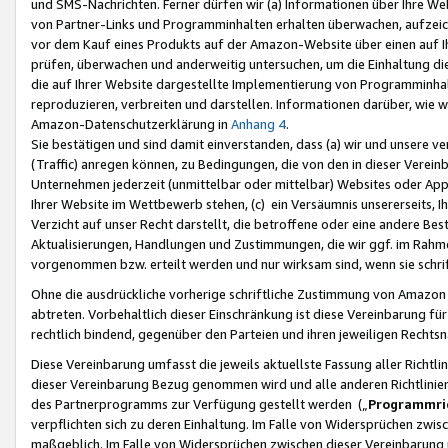
und SMS-Nachrichten. Ferner dürfen wir (a) Informationen über Ihre We
von Partner-Links und Programminhalten erhalten überwachen, aufzei
vor dem Kauf eines Produkts auf der Amazon-Website über einen auf Ih
prüfen, überwachen und anderweitig untersuchen, um die Einhaltung dies
die auf Ihrer Website dargestellte Implementierung von Programminhalt
reproduzieren, verbreiten und darstellen. Informationen darüber, wie w
Amazon-Datenschutzerklärung in
Anhang 4
.
Sie bestätigen und sind damit einverstanden, dass (a) wir und unsere 
(Traffic) anregen können, zu Bedingungen, die von den in dieser Vere
Unternehmen jederzeit (unmittelbar oder mittelbar) Websites oder Appl
Ihrer Website im Wettbewerb stehen, (c) ein Versäumnis unsererseits, I
Verzicht auf unser Recht darstellt, die betroffene oder eine andere B
Aktualisierungen, Handlungen und Zustimmungen, die wir ggf. im Rahme
vorgenommen bzw. erteilt werden und nur wirksam sind, wenn sie schri
Ohne die ausdrückliche vorherige schriftliche Zustimmung von Amazon
abtreten. Vorbehaltlich dieser Einschränkung ist diese Vereinbarung f
rechtlich bindend, gegenüber den Parteien und ihren jeweiligen Rech
Diese Vereinbarung umfasst die jeweils aktuellste Fassung aller Richtli
dieser Vereinbarung Bezug genommen wird und alle anderen Richtlinie
des Partnerprogramms zur Verfügung gestellt werden („
Programmric
verpflichten sich zu deren Einhaltung. Im Falle von Widersprüchen zwi
maßgeblich. Im Falle von Widersprüchen zwischen dieser Vereinbarun