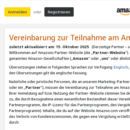
Anmelden
Registrieren
oder
Vereinbarung zur Teilnahme am 
zuletzt aktualisiert am
:
15. Oktober 2025
(Derzeitige Partner - 
Willkommen auf Amazons Partner-Website (die „
Partner-Website
“)
genannten Amazon-Gesellschaften („
Amazon
“ oder „
uns
“ oder ähnli
Übersetzungen stehen in folgenden Sprachen zur Verfügung :
Englisch
,
den Übersetzungen gilt die englische Fassung.
Natürliche oder juristische Personen, die an unserem Marketing-Partn
oder ein „
Partner
“), müssen die Vereinbarung zur Teilnahme am Ama
Ihrer Anmeldung auf bzw. Nutzung der Partner-Website stimmen Sie die
zu, die durch Bezugnahme einen wesentlichen Bestandteil dieser Verei
Partnerprogramm, die IP-Lizenz für das Partnerprogramm, den Vergütu
Partnerprogramm). Inhalte, die du auf der Website Amazon.com veröffe
des Verbots von Kundenrezensionen, die gegen eine Vergütung erstellt, 
durch.