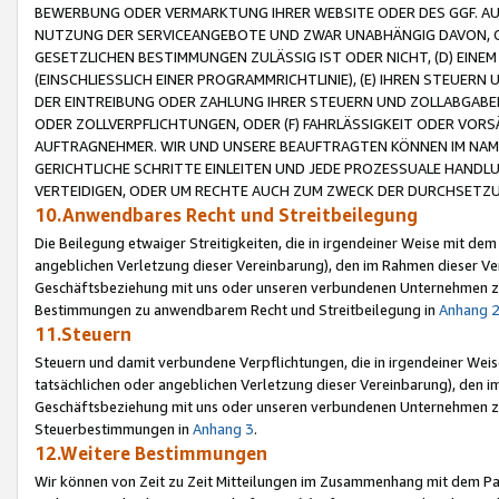
BEWERBUNG ODER VERMARKTUNG IHRER WEBSITE ODER DES GGF. AUF 
NUTZUNG DER SERVICEANGEBOTE UND ZWAR UNABHÄNGIG DAVON, O
GESETZLICHEN BESTIMMUNGEN ZULÄSSIG IST ODER NICHT, (D) EINE
(EINSCHLIESSLICH EINER PROGRAMMRICHTLINIE), (E) IHREN STEUER
DER EINTREIBUNG ODER ZAHLUNG IHRER STEUERN UND ZOLLABGAB
ODER ZOLLVERPFLICHTUNGEN, ODER (F) FAHRLÄSSIGKEIT ODER VORS
AUFTRAGNEHMER. WIR UND UNSERE BEAUFTRAGTEN KÖNNEN IM NAME
GERICHTLICHE SCHRITTE EINLEITEN UND JEDE PROZESSUALE HAND
VERTEIDIGEN, ODER UM RECHTE AUCH ZUM ZWECK DER DURCHSETZU
10.Anwendbares Recht und Streitbeilegung
Die Beilegung etwaiger Streitigkeiten, die in irgendeiner Weise mit de
angeblichen Verletzung dieser Vereinbarung), den im Rahmen dieser Ve
Geschäftsbeziehung mit uns oder unseren verbundenen Unternehmen zu
Bestimmungen zu anwendbarem Recht und Streitbeilegung in
Anhang 
11.Steuern
Steuern und damit verbundene Verpflichtungen, die in irgendeiner Wei
tatsächlichen oder angeblichen Verletzung dieser Vereinbarung), den 
Geschäftsbeziehung mit uns oder unseren verbundenen Unternehmen z
Steuerbestimmungen in
Anhang 3
.
12.Weitere Bestimmungen
Wir können von Zeit zu Zeit Mitteilungen im Zusammenhang mit dem Par