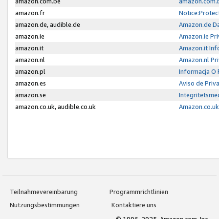
amazon.com.be
amazon.com.b
amazon.fr
Notice:Protec
amazon.de, audible.de
Amazon.de Da
amazon.ie
Amazon.ie Pri
amazon.it
Amazon.it Inf
amazon.nl
Amazon.nl Pri
amazon.pl
Informacja O
amazon.es
Aviso de Priv
amazon.se
Integritetsm
amazon.co.uk, audible.co.uk
Amazon.co.uk 
Teilnahmevereinbarung
Programmrichtlinien
Nutzungsbestimmungen
Kontaktiere uns