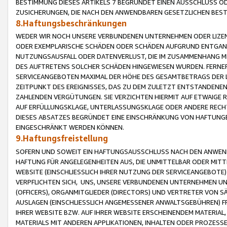
BESTIMMUNG DIESES ARTIKELS 7 BEGRÜNDET EINEN AUSSCHLUSS 
ZUSICHERUNGEN, DIE NACH DEN ANWENDBAREN GESETZLICHEN BE
8.Haftungsbeschränkungen
WEDER WIR NOCH UNSERE VERBUNDENEN UNTERNEHMEN ODER LIZEN
ODER EXEMPLARISCHE SCHÄDEN ODER SCHÄDEN AUFGRUND ENTGANG
NUTZUNGSAUSFALL ODER DATENVERLUST, DIE IM ZUSAMMENHANG MI
DES AUFTRETENS SOLCHER SCHÄDEN HINGEWIESEN WURDEN. FERN
SERVICEANGEBOTEN MAXIMAL DER HÖHE DES GESAMTBETRAGS DER 
ZEITPUNKT DES EREIGNISSES, DAS ZU DEM ZULETZT ENTSTANDENE
ZAHLENDEN VERGÜTUNGEN. SIE VERZICHTEN HIERMIT AUF ETWAIGE 
AUF ERFÜLLUNGSKLAGE, UNTERLASSUNGSKLAGE ODER ANDERE RECHT
DIESES ABSATZES BEGRÜNDET EINE EINSCHRÄNKUNG VON HAFTUNG
EINGESCHRÄNKT WERDEN KÖNNEN.
9.Haftungsfreistellung
SOFERN UND SOWEIT EIN HAFTUNGSAUSSCHLUSS NACH DEN ANWENDB
HAFTUNG FÜR ANGELEGENHEITEN AUS, DIE UNMITTELBAR ODER MITT
WEBSITE (EINSCHLIESSLICH IHRER NUTZUNG DER SERVICEANGEBOTE)
VERPFLICHTEN SICH, UNS, UNSERE VERBUNDENEN UNTERNEHMEN UN
(OFFICERS), ORGANMITGLIEDER (DIRECTORS) UND VERTRETER VON 
AUSLAGEN (EINSCHLIESSLICH ANGEMESSENER ANWALTSGEBÜHREN) FR
IHRER WEBSITE BZW. AUF IHRER WEBSITE ERSCHEINENDEM MATERIAL
MATERIALS MIT ANDEREN APPLIKATIONEN, INHALTEN ODER PROZESSE