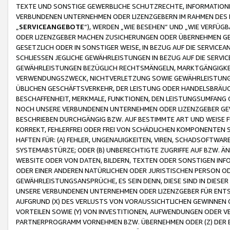
TEXTE UND SONSTIGE GEWERBLICHE SCHUTZRECHTE, INFORMATIONE
VERBUNDENEN UNTERNEHMEN ODER LIZENZGEBERN IM RAHMEN DES
„
SERVICEANGEBOTE
“), WERDEN „WIE BESEHEN“ UND „WIE VERFÜ
ODER LIZENZGEBER MACHEN ZUSICHERUNGEN ODER ÜBERNEHMEN GEW
GESETZLICH ODER IN SONSTIGER WEISE, IN BEZUG AUF DIE SERVI
SCHLIESSEN JEGLICHE GEWÄHRLEISTUNGEN IN BEZUG AUF DIE SERVI
GEWÄHRLEISTUNGEN BEZÜGLICH RECHTSMÄNGELN, MARKTGÄNGIGKEIT
VERWENDUNGSZWECK, NICHTVERLETZUNG SOWIE GEWÄHRLEISTUNGEN 
ÜBLICHEN GESCHÄFTSVERKEHR, DER LEISTUNG ODER HANDELSBRÄUCH
BESCHAFFENHEIT, MERKMALE, FUNKTIONEN, DEN LEISTUNGSUMFANG 
NOCH UNSERE VERBUNDENEN UNTERNEHMEN ODER LIZENZGEBER GEWÄ
BESCHRIEBEN DURCHGÄNGIG BZW. AUF BESTIMMTE ART UND WEISE
KORREKT, FEHLERFREI ODER FREI VON SCHÄDLICHEN KOMPONENTEN
HAFTEN FÜR: (A) FEHLER, UNGENAUIGKEITEN, VIREN, SCHADSOFTW
SYSTEMABSTÜRZE; ODER (B) UNBERECHTIGTE ZUGRIFFE AUF BZW. 
WEBSITE ODER VON DATEN, BILDERN, TEXTEN ODER SONSTIGEN INF
ODER EINER ANDEREN NATÜRLICHEN ODER JURISTISCHEN PERSON OD
GEWÄHRLEISTUNGSANSPRÜCHE, ES SEIN DENN, DIESE SIND IN DIES
UNSERE VERBUNDENEN UNTERNEHMEN ODER LIZENZGEBER FÜR EN
AUFGRUND (X) DES VERLUSTS VON VORAUSSICHTLICHEN GEWINNEN
VORTEILEN SOWIE (Y) VON INVESTITIONEN, AUFWENDUNGEN ODER VE
PARTNERPROGRAMM VORNEHMEN BZW. ÜBERNEHMEN ODER (Z) DER 