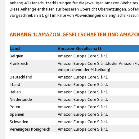
Anhang 4Datenschutzerklärungen für die jeweiligen Amazon-Websites
Diese Anhänge enthalten zur besseren Übersicht Übersetzungen. Sofe
vorgeschrieben ist, gilt im Falle von Abweichungen die englische Fass
ANHANG 1: AMAZON-GESELLSCHAFTEN UND AMAZO
Land
Amazon-Gesellschaft
Belgien
Amazon Europe Core S.à r.l.
Frankreich
Amazon Europe Core S.à r.l.(oder Amazon Fr
entsprechend der Mitteilung)
Deutschland
Amazon Europe Core S.à r.l.
Irland
Amazon Europe Core S.à r.l.
Italien
Amazon Europe Core S.à r.l.
Niederlande
Amazon Europe Core S.à r.l.
Polen
Amazon Europe Core S.à r.l.
Spanien
Amazon Europe Core S.à r.l.
Schweden
Amazon Europe Core S.à r.l.
Vereinigtes Königreich
Amazon Europe Core S.à r.l.