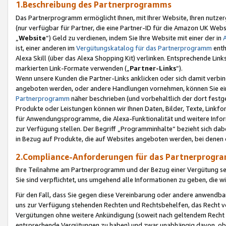
1.Beschreibung des Partnerprogramms
Das Partnerprogramm ermöglicht Ihnen, mit Ihrer Website, Ihren nutzer
(nur verfügbar für Partner, die eine Partner-ID für die Amazon UK We
„
Website
“) Geld zu verdienen, indem Sie Ihre Website mit einer der in
ist, einer anderen im
Vergütungskatalog für das Partnerprogramm
enth
Alexa Skill (über das Alexa Shopping Kit) verlinken. Entsprechende Lin
markierten Link-Formate verwenden („
Partner-Links
“).
Wenn unsere Kunden die Partner-Links anklicken oder sich damit verbi
angeboten werden, oder andere Handlungen vornehmen, können Sie eine
Partnerprogramm
näher beschrieben (und vorbehaltlich der dort festg
Produkte oder Leistungen können wir Ihnen Daten, Bilder, Texte, Linkfo
für Anwendungsprogramme, die Alexa-Funktionalität und weitere Inf
zur Verfügung stellen. Der Begriff „Programminhalte“ bezieht sich dabe
in Bezug auf Produkte, die auf Websites angeboten werden, bei denen 
2.Compliance-Anforderungen für das Partnerprog
Ihre Teilnahme am Partnerprogramm und der Bezug einer Vergütung setz
Sie sind verpflichtet, uns umgehend alle Informationen zu geben, die w
Für den Fall, dass Sie gegen diese Vereinbarung oder andere anwendba
uns zur Verfügung stehenden Rechten und Rechtsbehelfen, das Recht vo
Vergütungen ohne weitere Ankündigung (soweit nach geltendem Recht z
entsprechende Vergütungen zu haben) und zwar unabhängig davon, ob 