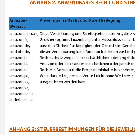
ANHANG 2: ANWENDBARES RECHT UND STRE
Amazon-
Anwendbares Recht und Streitbeilegung
Website
amazon.com.be,
Diese Vereinbarung und Streitigkeiten aller Art, die 
amazon.fr,
Großherzogtums Luxemburg unter Ausschluss seiner Kol
amazon.de,
ausschließlichen Zuständigkeit der Gerichte im Geri
audible.de,
dieser Vereinbarung kann Amazon bei einem zuständig
amazon.ie
Rechtsschutz wegen einer tatsächlichen oder angebli
amazon.it,
Amazon oder einer anderen natürlichen oder juristisc
amazon.nl,
Rechte in Bezug auf die Programminhalte besonderer,
amazon.pl,
Wert darstellen, dessen Verlust nicht ohne Weiteres e
amazon.es,
ausgeglichen werden kann.
amazon.se,
amazon.co.uk,
audible.co.uk
ANHANG 3: STEUERBESTIMMUNGEN FÜR DIE JEWEIL