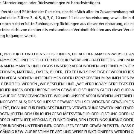
ge Stornierungen oder Rücksendungen zu berücksichtigen).
 Rechte und Pflichten der Parteien, einschließlich aller im Zusammenhang m
 die in Ziffern 3, 4, 5, 6, 7, 8, 10 und 11 dieser Vereinbarung sowie die in
er noch nicht erfüllte Zahlungsverpflichtungen aus dieser Vereinbarung, die
arteien nicht von den bereits entstandenen Verbindlichkeiten aus dieser Ver
gung begangen wurde.
 PRODUKTE UND DIENSTLEISTUNGEN, DIE AUF DER AMAZON-WEBSITE AN
GRAMMIERSCHNITTSTELLE FÜR PRODUKTWERBUNG, DATENFEEDS UND INH
-NAMEN, MARKEN UND LOGOS UNSERER VERBUNDENEN UNTERNEHMEN (EIN
IONEN, MATERIAL, DATEN, BILDER, TEXTE UND SONSTIGE GEWERBLICHE 
EREN VERBUNDENEN UNTERNEHMEN ODER LIZENZGEBERN IM RAHMEN DES 
NGEBOTE
“), WERDEN „WIE BESEHEN“ UND „WIE VERFÜGBAR“ BEREITGEST
CHERUNGEN ODER ÜBERNEHMEN GEWÄHRLEISTUNGEN GLEICH WELCHER AR
ZUG AUF DIE SERVICEANGEBOTE. WIR UND UNSERE VERBUNDENEN UNTERNEH
ANGEBOTE AUS; DIES SCHLIESST ETWAIGE STILLSCHWEIGENDE GEWÄHRLE
LITÄT, EIGNUNG FÜR EINEN BESTIMMTEN VERWENDUNGSZWECK, NICHTVER
OGENHEITEN, DEM ÜBLICHEN GESCHÄFTSVERKEHR, DER LEISTUNG ODER H
 BESCHAFFENHEIT, MERKMALE, FUNKTIONEN, DEN LEISTUNGSUMFANG ODER
VERBUNDENEN UNTERNEHMEN ODER LIZENZGEBER GEWÄHRLEISTEN, DASS D
HGÄNGIG BZW. AUF BESTIMMTE ART UND WEISE FUNKTIONIEREN WERDEN 