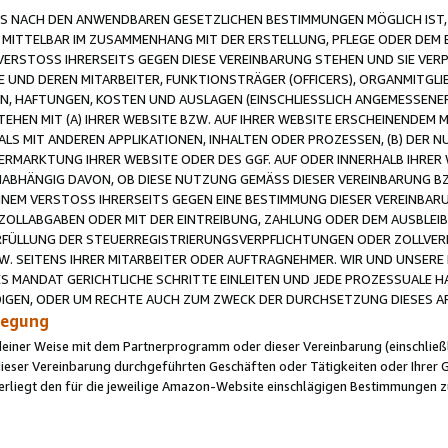
 NACH DEN ANWENDBAREN GESETZLICHEN BESTIMMUNGEN MÖGLICH IST, S
MITTELBAR IM ZUSAMMENHANG MIT DER ERSTELLUNG, PFLEGE ODER DEM BE
ERSTOSS IHRERSEITS GEGEN DIESE VEREINBARUNG STEHEN UND SIE VERP
UND DEREN MITARBEITER, FUNKTIONSTRÄGER (OFFICERS), ORGANMITGLI
N, HAFTUNGEN, KOSTEN UND AUSLAGEN (EINSCHLIESSLICH ANGEMESSENE
HEN MIT (A) IHRER WEBSITE BZW. AUF IHRER WEBSITE ERSCHEINENDEM M
LS MIT ANDEREN APPLIKATIONEN, INHALTEN ODER PROZESSEN, (B) DER 
RMARKTUNG IHRER WEBSITE ODER DES GGF. AUF ODER INNERHALB IHRER W
ABHÄNGIG DAVON, OB DIESE NUTZUNG GEMÄSS DIESER VEREINBARUNG B
EINEM VERSTOSS IHRERSEITS GEGEN EINE BESTIMMUNG DIESER VEREINBARU
D ZOLLABGABEN ODER MIT DER EINTREIBUNG, ZAHLUNG ODER DEM AUSBLEI
FÜLLUNG DER STEUERREGISTRIERUNGSVERPFLICHTUNGEN ODER ZOLLVERPF
W. SEITENS IHRER MITARBEITER ODER AUFTRAGNEHMER. WIR UND UNSERE
ES MANDAT GERICHTLICHE SCHRITTE EINLEITEN UND JEDE PROZESSUALE 
GEN, ODER UM RECHTE AUCH ZUM ZWECK DER DURCHSETZUNG DIESES AR
ilegung
endeiner Weise mit dem Partnerprogramm oder dieser Vereinbarung (einschließl
ieser Vereinbarung durchgeführten Geschäften oder Tätigkeiten oder Ihrer 
iegt den für die jeweilige Amazon-Website einschlägigen Bestimmungen z