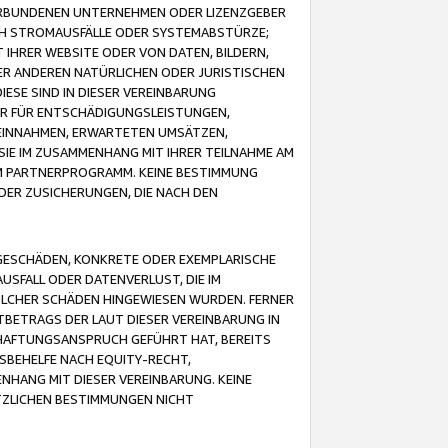
VERBUNDENEN UNTERNEHMEN ODER LIZENZGEBER
ICH STROMAUSFÄLLE ODER SYSTEMABSTÜRZE;
IHRER WEBSITE ODER VON DATEN, BILDERN,
ER ANDEREN NATÜRLICHEN ODER JURISTISCHEN
ESE SIND IN DIESER VEREINBARUNG
R FÜR ENTSCHÄDIGUNGSLEISTUNGEN,
EINNAHMEN, ERWARTETEN UMSÄTZEN,
SIE IM ZUSAMMENHANG MIT IHRER TEILNAHME AM
M PARTNERPROGRAMM. KEINE BESTIMMUNG
DER ZUSICHERUNGEN, DIE NACH DEN
GESCHÄDEN, KONKRETE ODER EXEMPLARISCHE
SFALL ODER DATENVERLUST, DIE IM
OLCHER SCHÄDEN HINGEWIESEN WURDEN. FERNER
BETRAGS DER LAUT DIESER VEREINBARUNG IN
HAFTUNGSANSPRUCH GEFÜHRT HAT, BEREITS
SBEHELFE NACH EQUITY-RECHT,
NHANG MIT DIESER VEREINBARUNG. KEINE
TZLICHEN BESTIMMUNGEN NICHT