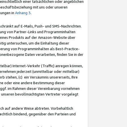
nschließlich einer tatsächlichen oder angeblichen
Geschäftsbeziehung mit uns oder unseren
mungen in
Anhang 3
.
schränkt auf E-Mails, Push- und SMS-Nachrichten.
ellung von Partner-Links und Programminhalten
 eines Produkts auf der Amazon-Website über
tig untersuchen, um die Einhaltung dieser
ntierung von Programminhalten als Best-Practice-
sonenbezogene Daten verarbeiten, finden Sie in der
telbar) Internet-Verkehr (Traffic) anregen können,
rnehmen jederzeit (unmittelbar oder mittelbar)
b stehen, (c) ein Versäumnis unsererseits, Ihre
fene oder eine andere Bestimmung dieser
r ggf. im Rahmen dieser Vereinbarung vornehmen
ch unseren bevollmächtigten Vertreter vorgelegt
ch auf andere Weise abtreten. Vorbehaltlich
rechtlich bindend, gegenüber den Parteien und