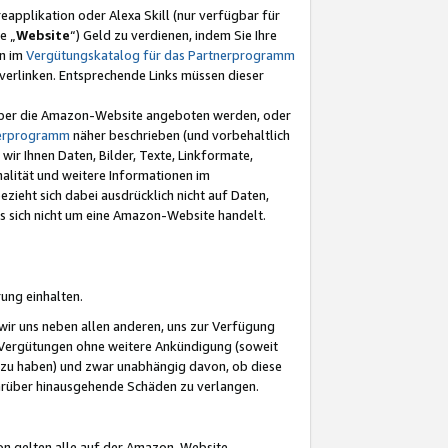
eapplikation oder Alexa Skill (nur verfügbar für
e „
Website
“) Geld zu verdienen, indem Sie Ihre
en im
Vergütungskatalog für das Partnerprogramm
t) verlinken. Entsprechende Links müssen dieser
e über die Amazon-Website angeboten werden, oder
nerprogramm
näher beschrieben (und vorbehaltlich
ir Ihnen Daten, Bilder, Texte, Linkformate,
alität und weitere Informationen im
zieht sich dabei ausdrücklich nicht auf Daten,
es sich nicht um eine Amazon-Website handelt.
rung einhalten.
ir uns neben allen anderen, uns zur Verfügung
n Vergütungen ohne weitere Ankündigung (soweit
 zu haben) und zwar unabhängig davon, ob diese
darüber hinausgehende Schäden zu verlangen.
on gelten alle auf der Amazon-Website