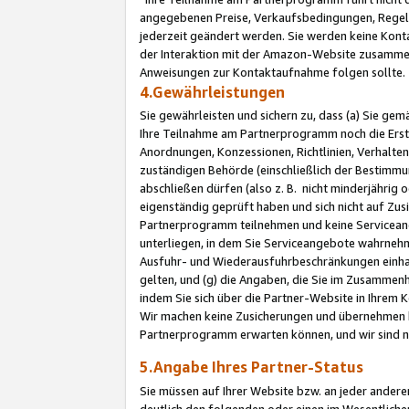
angegebenen Preise, Verkaufsbedingungen, Regeln
jederzeit geändert werden. Sie werden keine Konta
der Interaktion mit der Amazon-Website zusamme
Anweisungen zur Kontaktaufnahme folgen sollte.
4.Gewährleistungen
Sie gewährleisten und sichern zu, dass (a) Sie g
Ihre Teilnahme am Partnerprogramm noch die Erst
Anordnungen, Konzessionen, Richtlinien, Verhalten
zuständigen Behörde (einschließlich der Bestimmu
abschließen dürfen (also z. B. nicht minderjährig
eigenständig geprüft haben und sich nicht auf Zusi
Partnerprogramm teilnehmen und keine Servicean
unterliegen, in dem Sie Serviceangebote wahrneh
Ausfuhr- und Wiederausfuhrbeschränkungen einhal
gelten, und (g) die Angaben, die Sie im Zusammen
indem Sie sich über die Partner-Website in Ihrem
Wir machen keine Zusicherungen und übernehmen 
Partnerprogramm erwarten können, und wir sind n
5.Angabe Ihres Partner-Status
Sie müssen auf Ihrer Website bzw. an jeder ander
deutlich den folgenden oder einen im Wesentlichen