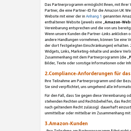
Das Partnerprogramm ermöglicht Ihnen, mit Ihrer W
Partner, die eine Partner-ID für die Amazon UK W
Website mit einer der in
Anhang 1
genannten Amazon
enthaltenen Website (jeweils eine „
Amazon-Webs
Vereinbarung entsprechen und die von uns bereitg
Wenn unsere Kunden die Partner-Links anklicken 
andere Handlungen vornehmen, können Sie eine Ver
der dort festgelegten Einschränkungen) erhalten. 
Widgets, Links, Marketing-Inhalte und andere Ver
Zusammenhang mit dem Partnerprogramm (die „
Bilder, Texte oder sonstige Informationen oder In
2.Compliance-Anforderungen für d
Ihre Teilnahme am Partnerprogramm und der Bezug 
Sie sind verpflichtet, uns umgehend alle Informat
Für den Fall, dass Sie gegen diese Vereinbarung 
stehenden Rechten und Rechtsbehelfen, das Recht
nach geltendem Recht zulässig) dauerhaft einzus
unmittelbar oder mittelbar im Zusammenhang mit
3.Amazon-Kunden
Ihre Teilnahme am Partnerprogramm führt nicht d