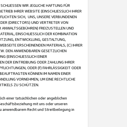
CHLIESSEN WIR JEGLICHE HAFTUNG FÜR
TRIEB IHRER WEBSITE (EINSCHLIESSLICH IHRER
FLICHTEN SICH, UNS, UNSERE VERBUNDENEN
EDER (DIRECTORS) UND VERTRETER VON
R ANWALTSGEBÜHREN) FREIZUSTELLEN UND
ATERIAL, EINSCHLIESSLICH DER KOMBINATION
NUTZUNG, ENTWICKLUNG, GESTALTUNG,
EBSEITE ERSCHEINENDEN MATERIALS, (C) IHRER
ZW. DEN ANWENDBAREN GESETZLICHEN
NG (EINSCHLIESSLICH EINER
BEN DER EINTREIBUNG ODER ZAHLUNG IHRER
LICHTUNGEN, ODER (F) FAHRLÄSSIGKEIT ODER
 BEAUFTRAGTEN KÖNNEN IM NAMEN EINER
HANDLUNG VORNEHMEN, UM EINE RECHTLICHE
TIKELS ZU SCHÜTZEN.
ich einer tatsächlichen oder angeblichen
Geschäftsbeziehung mit uns oder unseren
u anwendbarem Recht und Streitbeilegung in