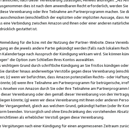
usgenommen dies ist nach dem anwendbaren Recht erforderlich, werden Sie 
f diese Vereinbarung oder Ihre Teilnahme am Partnerprogramm machen. Sie d
usschmücken (einschließlich der expliziten oder impliziten Aussage, dass A
 eine Verbindung zwischen Amazon und Ihnen oder einer anderen natürlichen 
rücklich gestattet ist.
r Anmeldung für die bzw. mit der Nutzung der Partner-Website. Diese Vereinb
gung an die jeweils andere Partei gekündigt werden (falls nach lokalem Rech
n Kalendertage nach Ausspruch der Kündigung wirksam wird. Sie können kündi
ngen“ die Option zum Schließen Ihres Kontos auswählen.
 wichtigem Grund durch schriftliche Kündigung an Sie fristlos kündigen oder I
 Sie darüber hinaus anderweitige Verstöße gegen diese Vereinbarung (einschli
ben; (c) wenn wir befürchten, dass Amazon potenziellen Rechts- oder Haftu
nnte; (d) wenn Ihre Teilnahme am Partnerprogramm für betrügerische, irref
das Ansehen von Amazon durch Sie oder Ihre Teilnahme am Partnerprogramm b
ieser Vereinbarung oder den gemäß dieser Vereinbarung von den Vertragspa
liegen könnte; (g) wenn wir diese Vereinbarung mit Ihnen oder anderen Perso
 der Vergangenheit, gleich aus welchem Grund, gekündigt hatten (oder Ihr Ko
rm beenden. Vorsorglich und ohne Einschränkung des vorstehenden Absatzes
richtlinien als erheblicher Verstoß gegen diese Vereinbarung.
e Vergütungen nach einer Kündigung für einen angemessenen Zeitraum zurückb