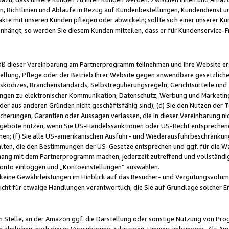
, Richtlinien und Abläufe in Bezug auf Kundenbestellungen, Kundendienst 
kte mit unseren Kunden pflegen oder abwickeln; sollte sich einer unserer Ku
nhängt, so werden Sie diesem Kunden mitteilen, dass er für Kundenservic
emäß dieser Vereinbarung am Partnerprogramm teilnehmen und Ihre Website er
ellung, Pflege oder der Betrieb Ihrer Website gegen anwendbare gesetzlich
skodizes, Branchenstandards, Selbstregulierungsregeln, Gerichtsurteile und 
ngen zu elektronischer Kommunikation, Datenschutz, Werbung und Marketing)
 oder aus anderen Gründen nicht geschäftsfähig sind); (d) Sie den Nutzen de
cherungen, Garantien oder Aussagen verlassen, die in dieser Vereinbarung nich
gebote nutzen, wenn Sie US-Handelssanktionen oder US-Recht entsprechen
men; (f) Sie alle US-amerikanischen Ausfuhr- und Wiederausfuhrbeschränkun
ten, die den Bestimmungen der US-Gesetze entsprechen und ggf. für die Wa
hang mit dem Partnerprogramm machen, jederzeit zutreffend und vollständig 
 Konto einloggen und „Kontoeinstellungen“ auswählen.
keine Gewährleistungen im Hinblick auf das Besucher- und Vergütungsvolu
icht für etwaige Handlungen verantwortlich, die Sie auf Grundlage solcher
en Stelle, an der Amazon ggf. die Darstellung oder sonstige Nutzung von Pr
 ähnlichen, nach dieser Vereinbarung zulässigen, Hinweis anbringen: „Als Ama