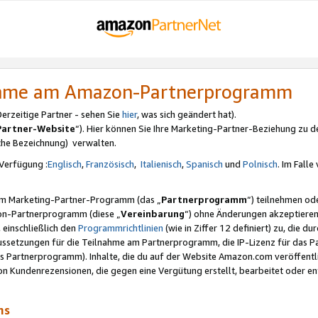
nahme am Amazon-Partnerprogramm
rzeitige Partner - sehen Sie
hier
, was sich geändert hat).
Partner-Website
“). Hier können Sie Ihre Marketing-Partner-Beziehung zu d
iche Bezeichnung) verwalten.
Verfügung :
Englisch
,
Französisch
,
Italienisch
,
Spanisch
und
Polnisch
. Im Fall
erem Marketing-Partner-Programm (das „
Partnerprogramm
“) teilnehmen od
on-Partnerprogramm (diese „
Vereinbarung
“) ohne Änderungen akzeptieren
 einschließlich den
Programmrichtlinien
(wie in Ziffer 12 definiert) zu, die 
raussetzungen für die Teilnahme am Partnerprogramm, die IP-Lizenz für das
s Partnerprogramm). Inhalte, die du auf der Website Amazon.com veröffentl
n Kundenrezensionen, die gegen eine Vergütung erstellt, bearbeitet oder ent
mms