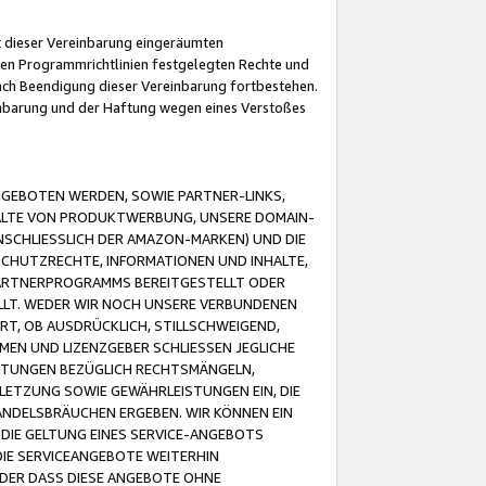
it dieser Vereinbarung eingeräumten
 den Programmrichtlinien festgelegten Rechte und
 nach Beendigung dieser Vereinbarung fortbestehen.
einbarung und der Haftung wegen eines Verstoßes
GEBOTEN WERDEN, SOWIE PARTNER-LINKS,
ALTE VON PRODUKTWERBUNG, UNSERE DOMAIN-
SCHLIESSLICH DER AMAZON-MARKEN) UND DIE
SCHUTZRECHTE, INFORMATIONEN UND INHALTE,
PARTNERPROGRAMMS BEREITGESTELLT ODER
ELLT. WEDER WIR NOCH UNSERE VERBUNDENEN
T, OB AUSDRÜCKLICH, STILLSCHWEIGEND,
MEN UND LIZENZGEBER SCHLIESSEN JEGLICHE
ISTUNGEN BEZÜGLICH RECHTSMÄNGELN,
LETZUNG SOWIE GEWÄHRLEISTUNGEN EIN, DIE
ANDELSBRÄUCHEN ERGEBEN. WIR KÖNNEN EIN
 DIE GELTUNG EINES SERVICE-ANGEBOTS
IE SERVICEANGEBOTE WEITERHIN
ODER DASS DIESE ANGEBOTE OHNE