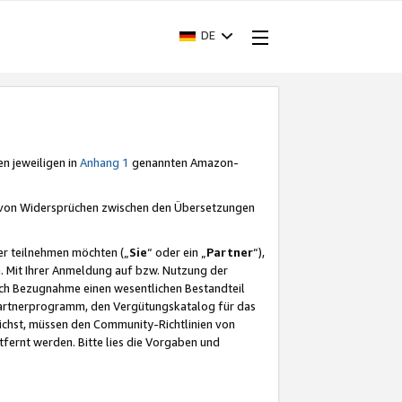
DE
en jeweiligen in
Anhang 1
genannten Amazon-
e von Widersprüchen zwischen den Übersetzungen
er teilnehmen möchten („
Sie
“ oder ein „
Partner
“),
. Mit Ihrer Anmeldung auf bzw. Nutzung der
durch Bezugnahme einen wesentlichen Bestandteil
 Partnerprogramm, den Vergütungskatalog für das
ichst, müssen den Community-Richtlinien von
fernt werden. Bitte lies die Vorgaben und