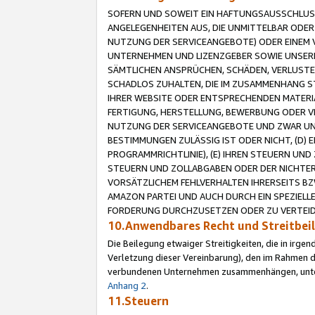
SOFERN UND SOWEIT EIN HAFTUNGSAUSSCHLUSS
ANGELEGENHEITEN AUS, DIE UNMITTELBAR ODER 
NUTZUNG DER SERVICEANGEBOTE) ODER EINEM V
UNTERNEHMEN UND LIZENZGEBER SOWIE UNSERE 
SÄMTLICHEN ANSPRÜCHEN, SCHÄDEN, VERLUSTE
SCHADLOS ZUHALTEN, DIE IM ZUSAMMENHANG STE
IHRER WEBSITE ODER ENTSPRECHENDEN MATERIA
FERTIGUNG, HERSTELLUNG, BEWERBUNG ODER VE
NUTZUNG DER SERVICEANGEBOTE UND ZWAR UN
BESTIMMUNGEN ZULÄSSIG IST ODER NICHT, (D) 
PROGRAMMRICHTLINIE), (E) IHREN STEUERN UN
STEUERN UND ZOLLABGABEN ODER DER NICHTER
VORSÄTZLICHEM FEHLVERHALTEN IHRERSEITS BZ
AMAZON PARTEI UND AUCH DURCH EIN SPEZIELL
FORDERUNG DURCHZUSETZEN ODER ZU VERTEIDI
10.Anwendbares Recht und Streitbe
Die Beilegung etwaiger Streitigkeiten, die in irg
Verletzung dieser Vereinbarung), den im Rahmen d
verbundenen Unternehmen zusammenhängen, unterl
Anhang 2
.
11.Steuern