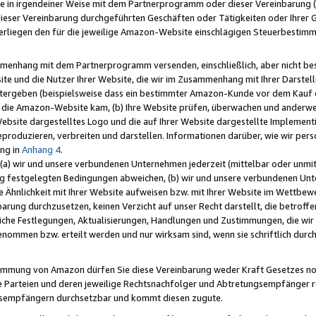
e in irgendeiner Weise mit dem Partnerprogramm oder dieser Vereinbarung (ei
ieser Vereinbarung durchgeführten Geschäften oder Tätigkeiten oder Ihrer 
liegen den für die jeweilige Amazon-Website einschlägigen Steuerbestim
mmenhang mit dem Partnerprogramm versenden, einschließlich, aber nicht be
site und die Nutzer Ihrer Website, die wir im Zusammenhang mit Ihrer Darst
itergeben (beispielsweise dass ein bestimmter Amazon-Kunde vor dem Kauf
uf die Amazon-Website kam, (b) Ihre Website prüfen, überwachen und anderwei
r Website dargestelltes Logo und die auf Ihrer Website dargestellte Impleme
reproduzieren, verbreiten und darstellen. Informationen darüber, wie wir per
ng in
Anhang 4
.
 (a) wir und unsere verbundenen Unternehmen jederzeit (mittelbar oder unmit
ng festgelegten Bedingungen abweichen, (b) wir und unsere verbundenen Unte
 Ähnlichkeit mit Ihrer Website aufweisen bzw. mit Ihrer Website im Wettbewer
barung durchzusetzen, keinen Verzicht auf unser Recht darstellt, die betrof
liche Festlegungen, Aktualisierungen, Handlungen und Zustimmungen, die wi
enommen bzw. erteilt werden und nur wirksam sind, wenn sie schriftlich dur
stimmung von Amazon dürfen Sie diese Vereinbarung weder Kraft Gesetzes no
die Parteien und deren jeweilige Rechtsnachfolger und Abtretungsempfänger 
ngsempfängern durchsetzbar und kommt diesen zugute.