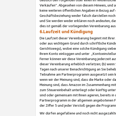
Verkäufen“. Abgesehen von diesem Hinweis, und a
keine weiteren öffentlichen Angaben in Bezug au
Geschäftsbeziehung weder falsch darstellen noch a
und Sie werden weder erklären noch andeuten, dass
dies ist gemäß der vorliegenden Vereinbarung ausd
6.Laufzeit und Kündigung
Die Laufzeit dieser Vereinbarung beginnt mit Ihre
oder aus wichtigem Grund durch schriftliche Kündi
Gerichtswegs), wobei eine solche Kündigung siebe
Ihrem Konto einloggen und unter „Kontoeinstellu
Ferner können wir diese Vereinbarung jederzeit aus
dieser Vereinbarung erheblich verletzen; (b) wenn
Tagen nach unserer Benachrichtigung an Sie behe
Teilnahme am Partnerprogramm ausgesetzt sein kö
wenn wir der Meinung sind, dass die Marke oder 
Meinung sind, dass Amazon im Zusammenhang mit d
zum Steuereinbehalt unterliegt oder künftig unter
sind oder gemeinsam mit Ihnen agieren, bereits in
Partnerprogramm in der allgemein angebotenen Fo
der Ziffer 5 und jeder Verstoß gegen die Programm
Wir dürfen angefallene und noch nicht ausgezahlt