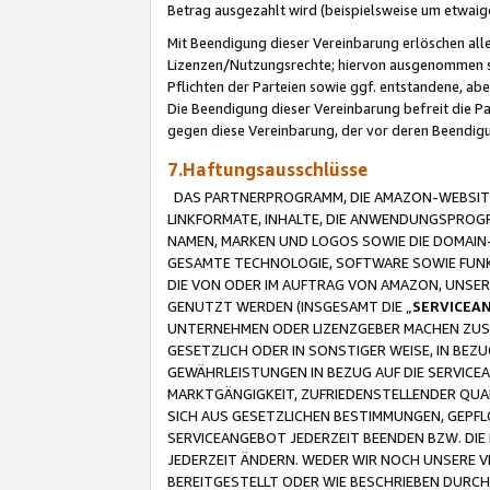
Betrag ausgezahlt wird (beispielsweise um etwai
Mit Beendigung dieser Vereinbarung erlöschen alle
Lizenzen/Nutzungsrechte; hiervon ausgenommen sind
Pflichten der Parteien sowie ggf. entstandene, ab
Die Beendigung dieser Vereinbarung befreit die P
gegen diese Vereinbarung, der vor deren Beendi
7.Haftungsausschlüsse
DAS PARTNERPROGRAMM, DIE AMAZON-WEBSITE,
LINKFORMATE, INHALTE, DIE ANWENDUNGSPRO
NAMEN, MARKEN UND LOGOS SOWIE DIE DOMAIN
GESAMTE TECHNOLOGIE, SOFTWARE SOWIE FUNKT
DIE VON ODER IM AUFTRAG VON AMAZON, UNS
GENUTZT WERDEN (INSGESAMT DIE „
SERVICEA
UNTERNEHMEN ODER LIZENZGEBER MACHEN ZUSI
GESETZLICH ODER IN SONSTIGER WEISE, IN BE
GEWÄHRLEISTUNGEN IN BEZUG AUF DIE SERVICE
MARKTGÄNGIGKEIT, ZUFRIEDENSTELLENDER QUA
SICH AUS GESETZLICHEN BESTIMMUNGEN, GEPFL
SERVICEANGEBOT JEDERZEIT BEENDEN BZW. DIE
JEDERZEIT ÄNDERN. WEDER WIR NOCH UNSERE 
BEREITGESTELLT ODER WIE BESCHRIEBEN DURC