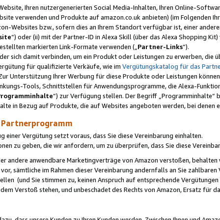
ebsite, Ihren nutzergenerierten Social Media-Inhalten, Ihren Online-Softwar
ebsite verwenden und Produkte auf amazon.co.uk anbieten) (im Folgenden Ihr
-Websites bzw., sofern dies an Ihrem Standort verfügbar ist, einer ander
ite
“) oder (ii) mit der Partner-ID in Alexa Skill (über das Alexa Shopping Ki
estellten markierten Link-Formate verwenden („
Partner-Links
“).
oder sich damit verbinden, um ein Produkt oder Leistungen zu erwerben, di
gütung für qualifizierte Verkäufe, wie im
Vergütungskatalog für das Part
Zur Unterstützung Ihrer Werbung für diese Produkte oder Leistungen können w
linkungs-Tools, Schnittstellen für Anwendungsprogramme, die Alexa-Funktion
Programminhalte
“) zur Verfügung stellen. Der Begriff „Programminhalte“ be
halte in Bezug auf Produkte, die auf Websites angeboten werden, bei denen 
as Partnerprogramm
einer Vergütung setzt voraus, dass Sie diese Vereinbarung einhalten.
ionen zu geben, die wir anfordern, um zu überprüfen, dass Sie diese Vereinba
oder andere anwendbare Marketingverträge von Amazon verstoßen, behalten w
 vor, sämtliche im Rahmen dieser Vereinbarung andernfalls an Sie zahlbare
tellen (und Sie stimmen zu, keinen Anspruch auf entsprechende Vergütungen
 dem Verstoß stehen, und unbeschadet des Rechts von Amazon, Ersatz für 
azu, dass unsere Kunden zu Ihren Kunden werden. Zwischen Ihnen und Amaz