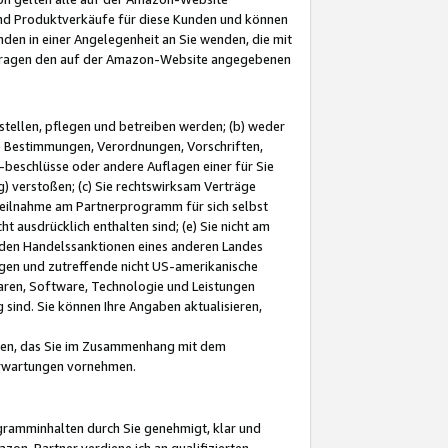
und Produktverkäufe für diese Kunden und können
nden in einer Angelegenheit an Sie wenden, die mit
e-Fragen den auf der Amazon-Website angegebenen
stellen, pflegen und betreiben werden; (b) weder
e Bestimmungen, Verordnungen, Vorschriften,
-beschlüsse oder andere Auflagen einer für Sie
 verstoßen; (c) Sie rechtswirksam Verträge
r Teilnahme am Partnerprogramm für sich selbst
t ausdrücklich enthalten sind; (e) Sie nicht am
den Handelssanktionen eines anderen Landes
gen und zutreffende nicht US-amerikanische
ren, Software, Technologie und Leistungen
sind. Sie können Ihre Angaben aktualisieren,
men, das Sie im Zusammenhang mit dem
 Erwartungen vornehmen.
ogramminhalten durch Sie genehmigt, klar und
zon-Partner verdiene ich an qualifizierten