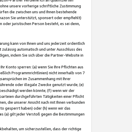
ohne unsere vorherige schriftliche Zustimmung
ürfen die zwischen uns und Ihnen bestehende
mazon Sie unterstützt, sponsert oder empfiehlt)
oder juristischen Person besteht, es sei denn,
arung kann von Ihnen und uns jederzeit ordentlich
t zulässig automatisch und unter Ausschluss des
gen, indem Sie sich über die Partner-Website in
hr Konto sperren: (a) wenn Sie Ihre Pflichten aus
eßlich Programmrichtlinien) nicht innerhalb von 7
ngsansprüchen im Zusammenhang mit Ihrer
ührende oder illegale Zwecke genutzt wurde; (e)
eschädigt werden könnte; (f) wenn wir der
rteien durchgeführten Tätigkeiten einer Pflicht
nen, die unserer Ansicht nach mit Ihnen verbunden
nto gesperrt haben) oder (h) wenn wir das
 (a) gilt jeder Verstoß gegen die Bestimmungen
ehalten, um sicherzustellen, dass der richtige