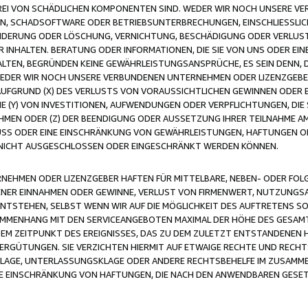
FREI VON SCHÄDLICHEN KOMPONENTEN SIND. WEDER WIR NOCH UNSERE 
VIREN, SCHADSOFTWARE ODER BETRIEBSUNTERBRECHUNGEN, EINSCHLIESSL
ÄNDERUNG ODER LÖSCHUNG, VERNICHTUNG, BESCHÄDIGUNG ODER VERLUST 
INHALTEN. BERATUNG ODER INFORMATIONEN, DIE SIE VON UNS ODER EIN
LTEN, BEGRÜNDEN KEINE GEWÄHRLEISTUNGSANSPRÜCHE, ES SEIN DENN, DI
WEDER WIR NOCH UNSERE VERBUNDENEN UNTERNEHMEN ODER LIZENZGEBE
FGRUND (X) DES VERLUSTS VON VORAUSSICHTLICHEN GEWINNEN ODER 
 (Y) VON INVESTITIONEN, AUFWENDUNGEN ODER VERPFLICHTUNGEN, DIE 
EN ODER (Z) DER BEENDIGUNG ODER AUSSETZUNG IHRER TEILNAHME A
LUSS ODER EINE EINSCHRÄNKUNG VON GEWÄHRLEISTUNGEN, HAFTUNGEN O
NICHT AUSGESCHLOSSEN ODER EINGESCHRÄNKT WERDEN KÖNNEN.
EHMEN ODER LIZENZGEBER HAFTEN FÜR MITTELBARE, NEBEN- ODER FOL
R EINNAHMEN ODER GEWINNE, VERLUST VON FIRMENWERT, NUTZUNGSAU
TSTEHEN, SELBST WENN WIR AUF DIE MÖGLICHKEIT DES AUFTRETENS S
MENHANG MIT DEN SERVICEANGEBOTEN MAXIMAL DER HÖHE DES GESAMT
M ZEITPUNKT DES EREIGNISSES, DAS ZU DEM ZULETZT ENTSTANDENEN 
ERGÜTUNGEN. SIE VERZICHTEN HIERMIT AUF ETWAIGE RECHTE UND RECHT
KLAGE, UNTERLASSUNGSKLAGE ODER ANDERE RECHTSBEHELFE IM ZUSAMME
NE EINSCHRÄNKUNG VON HAFTUNGEN, DIE NACH DEN ANWENDBAREN GESE