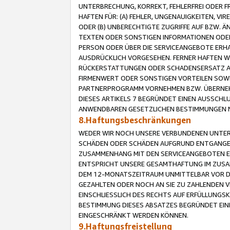
UNTERBRECHUNG, KORREKT, FEHLERFREI ODER 
HAFTEN FÜR: (A) FEHLER, UNGENAUIGKEITEN, 
ODER (B) UNBERECHTIGTE ZUGRIFFE AUF BZW. 
TEXTEN ODER SONSTIGEN INFORMATIONEN ODER 
PERSON ODER ÜBER DIE SERVICEANGEBOTE ERHA
AUSDRÜCKLICH VORGESEHEN. FERNER HAFTEN 
RÜCKERSTATTUNGEN ODER SCHADENSERSATZ AU
FIRMENWERT ODER SONSTIGEN VORTEILEN SOWIE
PARTNERPROGRAMM VORNEHMEN BZW. ÜBERNEHM
DIESES ARTIKELS 7 BEGRÜNDET EINEN AUSSCH
ANWENDBAREN GESETZLICHEN BESTIMMUNGEN 
8.Haftungsbeschränkungen
WEDER WIR NOCH UNSERE VERBUNDENEN UNTERN
SCHÄDEN ODER SCHÄDEN AUFGRUND ENTGANGENE
ZUSAMMENHANG MIT DEN SERVICEANGEBOTEN EN
ENTSPRICHT UNSERE GESAMTHAFTUNG IM ZUSAM
DEM 12-MONATSZEITRAUM UNMITTELBAR VOR DE
GEZAHLTEN ODER NOCH AN SIE ZU ZAHLENDEN V
EINSCHLIESSLICH DES RECHTS AUF ERFÜLLUNGS
BESTIMMUNG DIESES ABSATZES BEGRÜNDET EI
EINGESCHRÄNKT WERDEN KÖNNEN.
9.Haftungsfreistellung