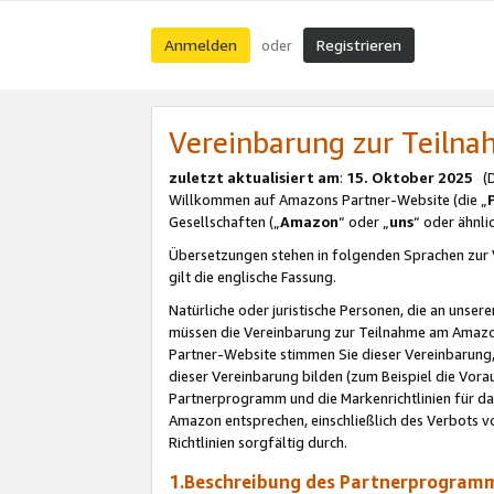
Anmelden
Registrieren
oder
Vereinbarung zur Teil
zuletzt aktualisiert am
:
15. Oktober 2025
(De
Willkommen auf Amazons Partner-Website (die „
Gesellschaften („
Amazon
“ oder „
uns
“ oder ähnl
Übersetzungen stehen in folgenden Sprachen zur 
gilt die englische Fassung.
Natürliche oder juristische Personen, die an uns
müssen die Vereinbarung zur Teilnahme am Amaz
Partner-Website stimmen Sie dieser Vereinbarung,
dieser Vereinbarung bilden (zum Beispiel die Vo
Partnerprogramm und die Markenrichtlinien für da
Amazon entsprechen, einschließlich des Verbots vo
Richtlinien sorgfältig durch.
1.Beschreibung des Partnerprogra