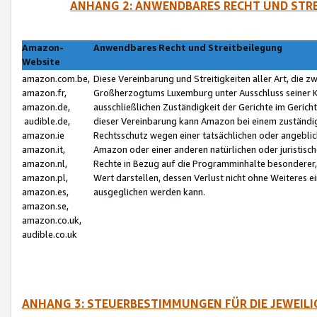
ANHANG 2: ANWENDBARES RECHT UND STRE
Amazon-
Anwendbares Recht und Streitbeilegung
Website
amazon.com.be,
Diese Vereinbarung und Streitigkeiten aller Art, die 
amazon.fr,
Großherzogtums Luxemburg unter Ausschluss seiner Kol
amazon.de,
ausschließlichen Zuständigkeit der Gerichte im Geri
audible.de,
dieser Vereinbarung kann Amazon bei einem zuständig
amazon.ie
Rechtsschutz wegen einer tatsächlichen oder angebli
amazon.it,
Amazon oder einer anderen natürlichen oder juristisc
amazon.nl,
Rechte in Bezug auf die Programminhalte besonderer,
amazon.pl,
Wert darstellen, dessen Verlust nicht ohne Weiteres e
amazon.es,
ausgeglichen werden kann.
amazon.se,
amazon.co.uk,
audible.co.uk
ANHANG 3: STEUERBESTIMMUNGEN FÜR DIE JEWEIL