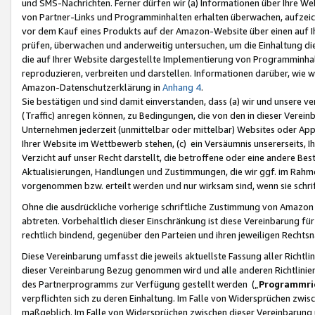
und SMS-Nachrichten. Ferner dürfen wir (a) Informationen über Ihre We
von Partner-Links und Programminhalten erhalten überwachen, aufzei
vor dem Kauf eines Produkts auf der Amazon-Website über einen auf Ih
prüfen, überwachen und anderweitig untersuchen, um die Einhaltung dies
die auf Ihrer Website dargestellte Implementierung von Programminhalt
reproduzieren, verbreiten und darstellen. Informationen darüber, wie w
Amazon-Datenschutzerklärung in
Anhang 4
.
Sie bestätigen und sind damit einverstanden, dass (a) wir und unsere 
(Traffic) anregen können, zu Bedingungen, die von den in dieser Vere
Unternehmen jederzeit (unmittelbar oder mittelbar) Websites oder Appl
Ihrer Website im Wettbewerb stehen, (c) ein Versäumnis unsererseits, I
Verzicht auf unser Recht darstellt, die betroffene oder eine andere B
Aktualisierungen, Handlungen und Zustimmungen, die wir ggf. im Rahme
vorgenommen bzw. erteilt werden und nur wirksam sind, wenn sie schri
Ohne die ausdrückliche vorherige schriftliche Zustimmung von Amazon
abtreten. Vorbehaltlich dieser Einschränkung ist diese Vereinbarung f
rechtlich bindend, gegenüber den Parteien und ihren jeweiligen Rech
Diese Vereinbarung umfasst die jeweils aktuellste Fassung aller Richtli
dieser Vereinbarung Bezug genommen wird und alle anderen Richtlinie
des Partnerprogramms zur Verfügung gestellt werden („
Programmric
verpflichten sich zu deren Einhaltung. Im Falle von Widersprüchen zwi
maßgeblich. Im Falle von Widersprüchen zwischen dieser Vereinbarun