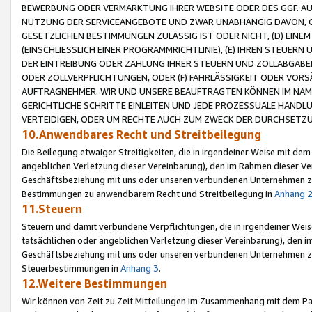
BEWERBUNG ODER VERMARKTUNG IHRER WEBSITE ODER DES GGF. AUF 
NUTZUNG DER SERVICEANGEBOTE UND ZWAR UNABHÄNGIG DAVON, O
GESETZLICHEN BESTIMMUNGEN ZULÄSSIG IST ODER NICHT, (D) EINE
(EINSCHLIESSLICH EINER PROGRAMMRICHTLINIE), (E) IHREN STEUER
DER EINTREIBUNG ODER ZAHLUNG IHRER STEUERN UND ZOLLABGAB
ODER ZOLLVERPFLICHTUNGEN, ODER (F) FAHRLÄSSIGKEIT ODER VORS
AUFTRAGNEHMER. WIR UND UNSERE BEAUFTRAGTEN KÖNNEN IM NAME
GERICHTLICHE SCHRITTE EINLEITEN UND JEDE PROZESSUALE HAND
VERTEIDIGEN, ODER UM RECHTE AUCH ZUM ZWECK DER DURCHSETZU
10.Anwendbares Recht und Streitbeilegung
Die Beilegung etwaiger Streitigkeiten, die in irgendeiner Weise mit de
angeblichen Verletzung dieser Vereinbarung), den im Rahmen dieser Ve
Geschäftsbeziehung mit uns oder unseren verbundenen Unternehmen zu
Bestimmungen zu anwendbarem Recht und Streitbeilegung in
Anhang 
11.Steuern
Steuern und damit verbundene Verpflichtungen, die in irgendeiner Wei
tatsächlichen oder angeblichen Verletzung dieser Vereinbarung), den 
Geschäftsbeziehung mit uns oder unseren verbundenen Unternehmen z
Steuerbestimmungen in
Anhang 3
.
12.Weitere Bestimmungen
Wir können von Zeit zu Zeit Mitteilungen im Zusammenhang mit dem Par