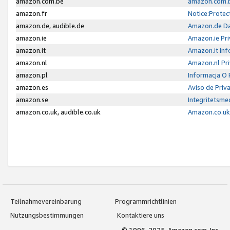
amazon.com.be
amazon.com.b
amazon.fr
Notice:Protec
amazon.de, audible.de
Amazon.de Da
amazon.ie
Amazon.ie Pri
amazon.it
Amazon.it Inf
amazon.nl
Amazon.nl Pri
amazon.pl
Informacja O
amazon.es
Aviso de Priv
amazon.se
Integritetsm
amazon.co.uk, audible.co.uk
Amazon.co.uk 
Teilnahmevereinbarung
Programmrichtlinien
Nutzungsbestimmungen
Kontaktiere uns