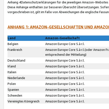
Anhang 4Datenschutzerklärungen für die jeweiligen Amazon-Websites
Diese Anhänge enthalten zur besseren Übersicht Übersetzungen. Sofe
vorgeschrieben ist, gilt im Falle von Abweichungen die englische Fass
ANHANG 1: AMAZON-GESELLSCHAFTEN UND AMAZO
Land
Amazon-Gesellschaft
Belgien
Amazon Europe Core S.à r.l.
Frankreich
Amazon Europe Core S.à r.l.(oder Amazon Fr
entsprechend der Mitteilung)
Deutschland
Amazon Europe Core S.à r.l.
Irland
Amazon Europe Core S.à r.l.
Italien
Amazon Europe Core S.à r.l.
Niederlande
Amazon Europe Core S.à r.l.
Polen
Amazon Europe Core S.à r.l.
Spanien
Amazon Europe Core S.à r.l.
Schweden
Amazon Europe Core S.à r.l.
Vereinigtes Königreich
Amazon Europe Core S.à r.l.