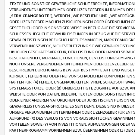
TEXTE UND SONSTIGE GEWERBLICHE SCHUTZRECHTE, INFORMATIONE
VERBUNDENEN UNTERNEHMEN ODER LIZENZGEBERN IM RAHMEN DES
„
SERVICEANGEBOTE
“), WERDEN „WIE BESEHEN“ UND „WIE VERFÜ
ODER LIZENZGEBER MACHEN ZUSICHERUNGEN ODER ÜBERNEHMEN GEW
GESETZLICH ODER IN SONSTIGER WEISE, IN BEZUG AUF DIE SERVI
SCHLIESSEN JEGLICHE GEWÄHRLEISTUNGEN IN BEZUG AUF DIE SERVI
GEWÄHRLEISTUNGEN BEZÜGLICH RECHTSMÄNGELN, MARKTGÄNGIGKEIT
VERWENDUNGSZWECK, NICHTVERLETZUNG SOWIE GEWÄHRLEISTUNGEN 
ÜBLICHEN GESCHÄFTSVERKEHR, DER LEISTUNG ODER HANDELSBRÄUCH
BESCHAFFENHEIT, MERKMALE, FUNKTIONEN, DEN LEISTUNGSUMFANG 
NOCH UNSERE VERBUNDENEN UNTERNEHMEN ODER LIZENZGEBER GEWÄ
BESCHRIEBEN DURCHGÄNGIG BZW. AUF BESTIMMTE ART UND WEISE
KORREKT, FEHLERFREI ODER FREI VON SCHÄDLICHEN KOMPONENTEN
HAFTEN FÜR: (A) FEHLER, UNGENAUIGKEITEN, VIREN, SCHADSOFTW
SYSTEMABSTÜRZE; ODER (B) UNBERECHTIGTE ZUGRIFFE AUF BZW. 
WEBSITE ODER VON DATEN, BILDERN, TEXTEN ODER SONSTIGEN INF
ODER EINER ANDEREN NATÜRLICHEN ODER JURISTISCHEN PERSON OD
GEWÄHRLEISTUNGSANSPRÜCHE, ES SEIN DENN, DIESE SIND IN DIES
UNSERE VERBUNDENEN UNTERNEHMEN ODER LIZENZGEBER FÜR EN
AUFGRUND (X) DES VERLUSTS VON VORAUSSICHTLICHEN GEWINNEN
VORTEILEN SOWIE (Y) VON INVESTITIONEN, AUFWENDUNGEN ODER VE
PARTNERPROGRAMM VORNEHMEN BZW. ÜBERNEHMEN ODER (Z) DER 