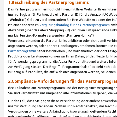
1.Beschreibung des Partnerprogramms
Das Partnerprogramm ermöglicht Ihnen, mit Ihrer Website, Ihren nutzer
(nur verfügbar für Partner, die eine Partner-ID für die Amazon UK We
„
Website
“) Geld zu verdienen, indem Sie Ihre Website mit einer der in
ist, einer anderen im
Vergütungskatalog für das Partnerprogramm
enth
Alexa Skill (über das Alexa Shopping Kit) verlinken. Entsprechende Lin
markierten Link-Formate verwenden („
Partner-Links
“).
Wenn unsere Kunden die Partner-Links anklicken oder sich damit verbi
angeboten werden, oder andere Handlungen vornehmen, können Sie eine
Partnerprogramm
näher beschrieben (und vorbehaltlich der dort festg
Produkte oder Leistungen können wir Ihnen Daten, Bilder, Texte, Linkfo
für Anwendungsprogramme, die Alexa-Funktionalität und weitere Inf
zur Verfügung stellen. Der Begriff „Programminhalte“ bezieht sich dabe
in Bezug auf Produkte, die auf Websites angeboten werden, bei denen 
2.Compliance-Anforderungen für das Partnerprog
Ihre Teilnahme am Partnerprogramm und der Bezug einer Vergütung setz
Sie sind verpflichtet, uns umgehend alle Informationen zu geben, die w
Für den Fall, dass Sie gegen diese Vereinbarung oder andere anwendba
uns zur Verfügung stehenden Rechten und Rechtsbehelfen, das Recht vo
Vergütungen ohne weitere Ankündigung (soweit nach geltendem Recht z
entsprechende Vergütungen zu haben) und zwar unabhängig davon, ob 