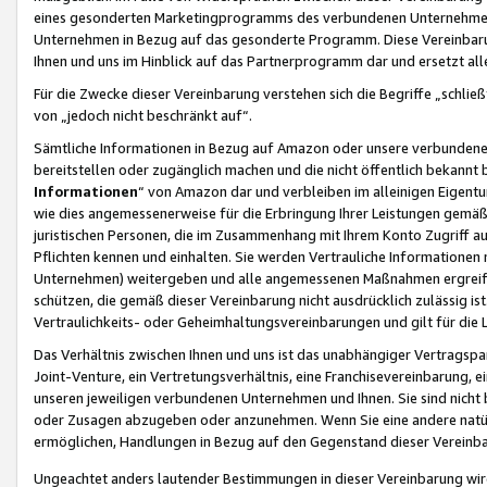
eines gesonderten Marketingprogramms des verbundenen Unternehmens
Unternehmen in Bezug auf das gesonderte Programm. Diese Vereinbarung
Ihnen und uns im Hinblick auf das Partnerprogramm dar und ersetzt al
Für die Zwecke dieser Vereinbarung verstehen sich die Begriffe „schließ
von „jedoch nicht beschränkt auf“.
Sämtliche Informationen in Bezug auf Amazon oder unsere verbunde
bereitstellen oder zugänglich machen und die nicht öffentlich bekannt bz
Informationen
“ von Amazon dar und verbleiben im alleinigen Eigent
wie dies angemessenerweise für die Erbringung Ihrer Leistungen gemäß d
juristischen Personen, die im Zusammenhang mit Ihrem Konto Zugriff au
Pflichten kennen und einhalten. Sie werden Vertrauliche Informationen 
Unternehmen) weitergeben und alle angemessenen Maßnahmen ergreifen
schützen, die gemäß dieser Vereinbarung nicht ausdrücklich zulässig is
Vertraulichkeits- oder Geheimhaltungsvereinbarungen und gilt für die
Das Verhältnis zwischen Ihnen und uns ist das unabhängiger Vertragspa
Joint-Venture, ein Vertretungsverhältnis, eine Franchisevereinbarung, 
unseren jeweiligen verbundenen Unternehmen und Ihnen. Sie sind ni
oder Zusagen abzugeben oder anzunehmen. Wenn Sie eine andere natürli
ermöglichen, Handlungen in Bezug auf den Gegenstand dieser Vereinbar
Ungeachtet anders lautender Bestimmungen in dieser Vereinbarung wird