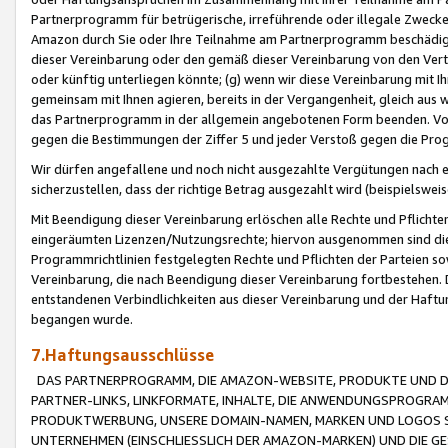
Partnerprogramm für betrügerische, irreführende oder illegale Zwecke
Amazon durch Sie oder Ihre Teilnahme am Partnerprogramm beschädig
dieser Vereinbarung oder den gemäß dieser Vereinbarung von den Vertr
oder künftig unterliegen könnte; (g) wenn wir diese Vereinbarung mit I
gemeinsam mit Ihnen agieren, bereits in der Vergangenheit, gleich aus
das Partnerprogramm in der allgemein angebotenen Form beenden. Vors
gegen die Bestimmungen der Ziffer 5 und jeder Verstoß gegen die Prog
Wir dürfen angefallene und noch nicht ausgezahlte Vergütungen nach 
sicherzustellen, dass der richtige Betrag ausgezahlt wird (beispielsw
Mit Beendigung dieser Vereinbarung erlöschen alle Rechte und Pflichte
eingeräumten Lizenzen/Nutzungsrechte; hiervon ausgenommen sind die in 
Programmrichtlinien festgelegten Rechte und Pflichten der Parteien sow
Vereinbarung, die nach Beendigung dieser Vereinbarung fortbestehen. D
entstandenen Verbindlichkeiten aus dieser Vereinbarung und der Haft
begangen wurde.
7.Haftungsausschlüsse
DAS PARTNERPROGRAMM, DIE AMAZON-WEBSITE, PRODUKTE UND DI
PARTNER-LINKS, LINKFORMATE, INHALTE, DIE ANWENDUNGSPROGR
PRODUKTWERBUNG, UNSERE DOMAIN-NAMEN, MARKEN UND LOGOS S
UNTERNEHMEN (EINSCHLIESSLICH DER AMAZON-MARKEN) UND DIE GE