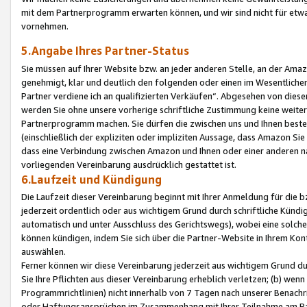
mit dem Partnerprogramm erwarten können, und wir sind nicht für etwa
vornehmen.
5.Angabe Ihres Partner-Status
Sie müssen auf Ihrer Website bzw. an jeder anderen Stelle, an der Am
genehmigt, klar und deutlich den folgenden oder einen im Wesentlichen
Partner verdiene ich an qualifizierten Verkäufen“. Abgesehen von die
werden Sie ohne unsere vorherige schriftliche Zustimmung keine weite
Partnerprogramm machen. Sie dürfen die zwischen uns und Ihnen best
(einschließlich der expliziten oder impliziten Aussage, dass Amazon Si
dass eine Verbindung zwischen Amazon und Ihnen oder einer anderen natü
vorliegenden Vereinbarung ausdrücklich gestattet ist.
6.Laufzeit und Kündigung
Die Laufzeit dieser Vereinbarung beginnt mit Ihrer Anmeldung für die 
jederzeit ordentlich oder aus wichtigem Grund durch schriftliche Kündi
automatisch und unter Ausschluss des Gerichtswegs), wobei eine solch
können kündigen, indem Sie sich über die Partner-Website in Ihrem Ko
auswählen.
Ferner können wir diese Vereinbarung jederzeit aus wichtigem Grund dur
Sie Ihre Pflichten aus dieser Vereinbarung erheblich verletzen; (b) wen
Programmrichtlinien) nicht innerhalb von 7 Tagen nach unserer Benachr
oder Haftungsansprüchen im Zusammenhang mit Ihrer Teilnahme am Pa