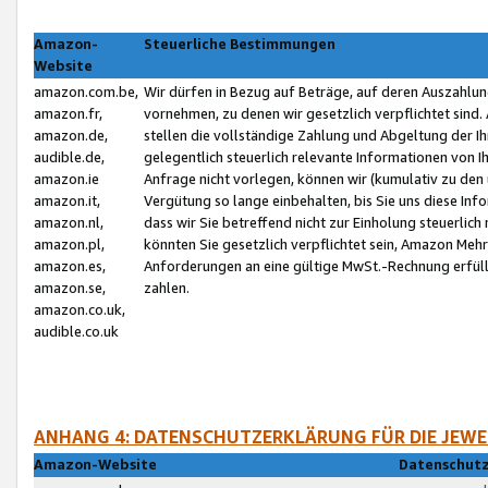
Amazon-
Steuerliche Bestimmungen
Website
amazon.com.be,
Wir dürfen in Bezug auf Beträge, auf deren Auszahlun
amazon.fr,
vornehmen, zu denen wir gesetzlich verpflichtet sind
amazon.de,
stellen die vollständige Zahlung und Abgeltung der 
audible.de,
gelegentlich steuerlich relevante Informationen von I
amazon.ie
Anfrage nicht vorlegen, können wir (kumulativ zu de
amazon.it,
Vergütung so lange einbehalten, bis Sie uns diese Inf
amazon.nl,
dass wir Sie betreffend nicht zur Einholung steuerlich 
amazon.pl,
könnten Sie gesetzlich verpflichtet sein, Amazon Meh
amazon.es,
Anforderungen an eine gültige MwSt.-Rechnung erfüllt
amazon.se,
zahlen.
amazon.co.uk,
audible.co.uk
ANHANG 4: DATENSCHUTZERKLÄRUNG FÜR DIE JEWE
Amazon-Website
Datenschutz