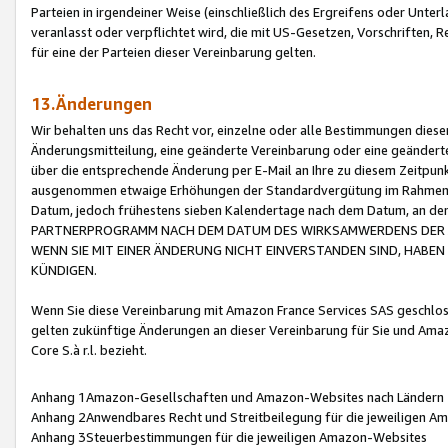
Parteien in irgendeiner Weise (einschließlich des Ergreifens oder Unt
veranlasst oder verpflichtet wird, die mit US-Gesetzen, Vorschriften,
für eine der Parteien dieser Vereinbarung gelten.
13.Änderungen
Wir behalten uns das Recht vor, einzelne oder alle Bestimmungen diese
Änderungsmitteilung, eine geänderte Vereinbarung oder eine geänderte 
über die entsprechende Änderung per E-Mail an Ihre zu diesem Zeitpun
ausgenommen etwaige Erhöhungen der Standardvergütung im Rahmen
Datum, jedoch frühestens sieben Kalendertage nach dem Datum, an de
PARTNERPROGRAMM NACH DEM DATUM DES WIRKSAMWERDENS DER Ä
WENN SIE MIT EINER ÄNDERUNG NICHT EINVERSTANDEN SIND, HABEN S
KÜNDIGEN.
Wenn Sie diese Vereinbarung mit Amazon France Services SAS geschlo
gelten zukünftige Änderungen an dieser Vereinbarung für Sie und Ama
Core S.à r.l. bezieht.
Anhang 1Amazon-Gesellschaften und Amazon-Websites nach Ländern
Anhang 2Anwendbares Recht und Streitbeilegung für die jeweiligen 
Anhang 3Steuerbestimmungen für die jeweiligen Amazon-Websites