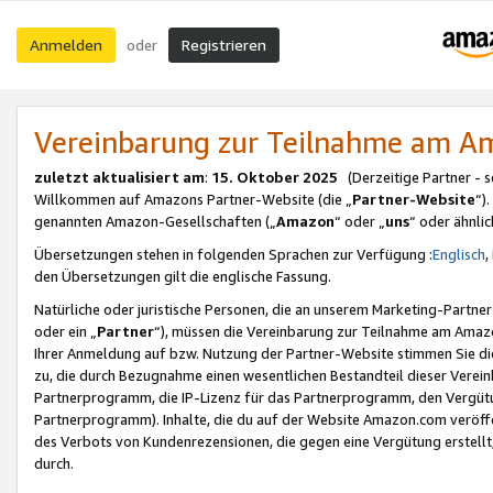
Anmelden
Registrieren
oder
Vereinbarung zur Teilnahme am 
zuletzt aktualisiert am
:
15. Oktober 2025
(Derzeitige Partner - 
Willkommen auf Amazons Partner-Website (die „
Partner-Website
“)
genannten Amazon-Gesellschaften („
Amazon
“ oder „
uns
“ oder ähnli
Übersetzungen stehen in folgenden Sprachen zur Verfügung :
Englisch
,
den Übersetzungen gilt die englische Fassung.
Natürliche oder juristische Personen, die an unserem Marketing-Partn
oder ein „
Partner
“), müssen die Vereinbarung zur Teilnahme am Ama
Ihrer Anmeldung auf bzw. Nutzung der Partner-Website stimmen Sie die
zu, die durch Bezugnahme einen wesentlichen Bestandteil dieser Verei
Partnerprogramm, die IP-Lizenz für das Partnerprogramm, den Vergütu
Partnerprogramm). Inhalte, die du auf der Website Amazon.com veröffe
des Verbots von Kundenrezensionen, die gegen eine Vergütung erstellt, 
durch.