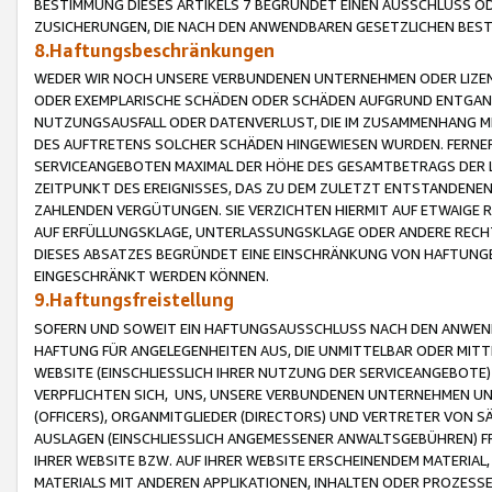
BESTIMMUNG DIESES ARTIKELS 7 BEGRÜNDET EINEN AUSSCHLUSS 
ZUSICHERUNGEN, DIE NACH DEN ANWENDBAREN GESETZLICHEN BE
8.Haftungsbeschränkungen
WEDER WIR NOCH UNSERE VERBUNDENEN UNTERNEHMEN ODER LIZEN
ODER EXEMPLARISCHE SCHÄDEN ODER SCHÄDEN AUFGRUND ENTGANG
NUTZUNGSAUSFALL ODER DATENVERLUST, DIE IM ZUSAMMENHANG MI
DES AUFTRETENS SOLCHER SCHÄDEN HINGEWIESEN WURDEN. FERN
SERVICEANGEBOTEN MAXIMAL DER HÖHE DES GESAMTBETRAGS DER 
ZEITPUNKT DES EREIGNISSES, DAS ZU DEM ZULETZT ENTSTANDENE
ZAHLENDEN VERGÜTUNGEN. SIE VERZICHTEN HIERMIT AUF ETWAIGE 
AUF ERFÜLLUNGSKLAGE, UNTERLASSUNGSKLAGE ODER ANDERE RECHT
DIESES ABSATZES BEGRÜNDET EINE EINSCHRÄNKUNG VON HAFTUNG
EINGESCHRÄNKT WERDEN KÖNNEN.
9.Haftungsfreistellung
SOFERN UND SOWEIT EIN HAFTUNGSAUSSCHLUSS NACH DEN ANWENDB
HAFTUNG FÜR ANGELEGENHEITEN AUS, DIE UNMITTELBAR ODER MITT
WEBSITE (EINSCHLIESSLICH IHRER NUTZUNG DER SERVICEANGEBOTE)
VERPFLICHTEN SICH, UNS, UNSERE VERBUNDENEN UNTERNEHMEN UN
(OFFICERS), ORGANMITGLIEDER (DIRECTORS) UND VERTRETER VON 
AUSLAGEN (EINSCHLIESSLICH ANGEMESSENER ANWALTSGEBÜHREN) FR
IHRER WEBSITE BZW. AUF IHRER WEBSITE ERSCHEINENDEM MATERIAL
MATERIALS MIT ANDEREN APPLIKATIONEN, INHALTEN ODER PROZESSE