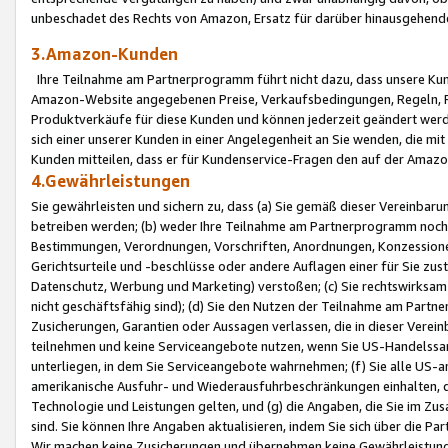
unbeschadet des Rechts von Amazon, Ersatz für darüber hinausgehen
3.Amazon-Kunden
Ihre Teilnahme am Partnerprogramm führt nicht dazu, dass unsere Kun
Amazon-Website angegebenen Preise, Verkaufsbedingungen, Regeln, Ri
Produktverkäufe für diese Kunden und können jederzeit geändert werde
sich einer unserer Kunden in einer Angelegenheit an Sie wenden, die 
Kunden mitteilen, dass er für Kundenservice-Fragen den auf der Ama
4.Gewährleistungen
Sie gewährleisten und sichern zu, dass (a) Sie gemäß dieser Vereinba
betreiben werden; (b) weder Ihre Teilnahme am Partnerprogramm noch d
Bestimmungen, Verordnungen, Vorschriften, Anordnungen, Konzessionen,
Gerichtsurteile und -beschlüsse oder andere Auflagen einer für Sie zu
Datenschutz, Werbung und Marketing) verstoßen; (c) Sie rechtswirksam 
nicht geschäftsfähig sind); (d) Sie den Nutzen der Teilnahme am Partne
Zusicherungen, Garantien oder Aussagen verlassen, die in dieser Verein
teilnehmen und keine Serviceangebote nutzen, wenn Sie US-Handelssa
unterliegen, in dem Sie Serviceangebote wahrnehmen; (f) Sie alle US
amerikanische Ausfuhr- und Wiederausfuhrbeschränkungen einhalten, 
Technologie und Leistungen gelten, und (g) die Angaben, die Sie im 
sind. Sie können Ihre Angaben aktualisieren, indem Sie sich über die 
Wir machen keine Zusicherungen und übernehmen keine Gewährleistun