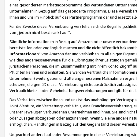
eines gesonderten Marketingprogramms des verbundenen Unternehmens
Unternehmen in Bezug auf das gesonderte Programm. Diese Vereinbarung
Ihnen und uns im Hinblick auf das Partnerprogramm dar und ersetzt al
Für die Zwecke dieser Vereinbarung verstehen sich die Begriffe „schließ
von „jedoch nicht beschränkt auf“.
Sämtliche Informationen in Bezug auf Amazon oder unsere verbunde
bereitstellen oder zugänglich machen und die nicht öffentlich bekannt bz
Informationen
“ von Amazon dar und verbleiben im alleinigen Eigent
wie dies angemessenerweise für die Erbringung Ihrer Leistungen gemäß d
juristischen Personen, die im Zusammenhang mit Ihrem Konto Zugriff au
Pflichten kennen und einhalten. Sie werden Vertrauliche Informationen 
Unternehmen) weitergeben und alle angemessenen Maßnahmen ergreifen
schützen, die gemäß dieser Vereinbarung nicht ausdrücklich zulässig is
Vertraulichkeits- oder Geheimhaltungsvereinbarungen und gilt für die
Das Verhältnis zwischen Ihnen und uns ist das unabhängiger Vertragspa
Joint-Venture, ein Vertretungsverhältnis, eine Franchisevereinbarung, 
unseren jeweiligen verbundenen Unternehmen und Ihnen. Sie sind ni
oder Zusagen abzugeben oder anzunehmen. Wenn Sie eine andere natürli
ermöglichen, Handlungen in Bezug auf den Gegenstand dieser Vereinbar
Ungeachtet anders lautender Bestimmungen in dieser Vereinbarung wird