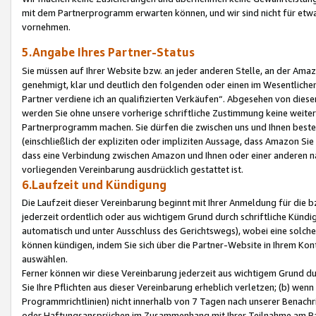
mit dem Partnerprogramm erwarten können, und wir sind nicht für etwa
vornehmen.
5.Angabe Ihres Partner-Status
Sie müssen auf Ihrer Website bzw. an jeder anderen Stelle, an der Am
genehmigt, klar und deutlich den folgenden oder einen im Wesentlichen
Partner verdiene ich an qualifizierten Verkäufen“. Abgesehen von die
werden Sie ohne unsere vorherige schriftliche Zustimmung keine weite
Partnerprogramm machen. Sie dürfen die zwischen uns und Ihnen best
(einschließlich der expliziten oder impliziten Aussage, dass Amazon Si
dass eine Verbindung zwischen Amazon und Ihnen oder einer anderen natü
vorliegenden Vereinbarung ausdrücklich gestattet ist.
6.Laufzeit und Kündigung
Die Laufzeit dieser Vereinbarung beginnt mit Ihrer Anmeldung für die 
jederzeit ordentlich oder aus wichtigem Grund durch schriftliche Kündi
automatisch und unter Ausschluss des Gerichtswegs), wobei eine solch
können kündigen, indem Sie sich über die Partner-Website in Ihrem Ko
auswählen.
Ferner können wir diese Vereinbarung jederzeit aus wichtigem Grund dur
Sie Ihre Pflichten aus dieser Vereinbarung erheblich verletzen; (b) wen
Programmrichtlinien) nicht innerhalb von 7 Tagen nach unserer Benachr
oder Haftungsansprüchen im Zusammenhang mit Ihrer Teilnahme am Pa