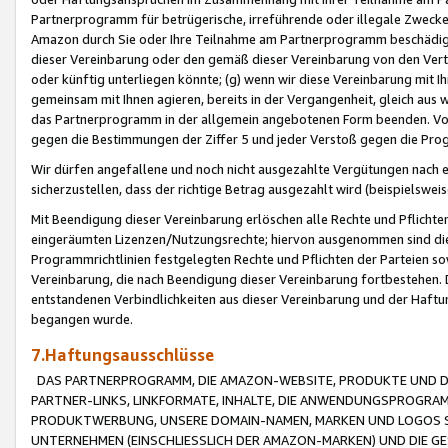
Partnerprogramm für betrügerische, irreführende oder illegale Zwecke
Amazon durch Sie oder Ihre Teilnahme am Partnerprogramm beschädig
dieser Vereinbarung oder den gemäß dieser Vereinbarung von den Vertr
oder künftig unterliegen könnte; (g) wenn wir diese Vereinbarung mit I
gemeinsam mit Ihnen agieren, bereits in der Vergangenheit, gleich aus
das Partnerprogramm in der allgemein angebotenen Form beenden. Vors
gegen die Bestimmungen der Ziffer 5 und jeder Verstoß gegen die Prog
Wir dürfen angefallene und noch nicht ausgezahlte Vergütungen nach 
sicherzustellen, dass der richtige Betrag ausgezahlt wird (beispielsw
Mit Beendigung dieser Vereinbarung erlöschen alle Rechte und Pflichte
eingeräumten Lizenzen/Nutzungsrechte; hiervon ausgenommen sind die in 
Programmrichtlinien festgelegten Rechte und Pflichten der Parteien sow
Vereinbarung, die nach Beendigung dieser Vereinbarung fortbestehen. D
entstandenen Verbindlichkeiten aus dieser Vereinbarung und der Haft
begangen wurde.
7.Haftungsausschlüsse
DAS PARTNERPROGRAMM, DIE AMAZON-WEBSITE, PRODUKTE UND DI
PARTNER-LINKS, LINKFORMATE, INHALTE, DIE ANWENDUNGSPROGR
PRODUKTWERBUNG, UNSERE DOMAIN-NAMEN, MARKEN UND LOGOS S
UNTERNEHMEN (EINSCHLIESSLICH DER AMAZON-MARKEN) UND DIE GE