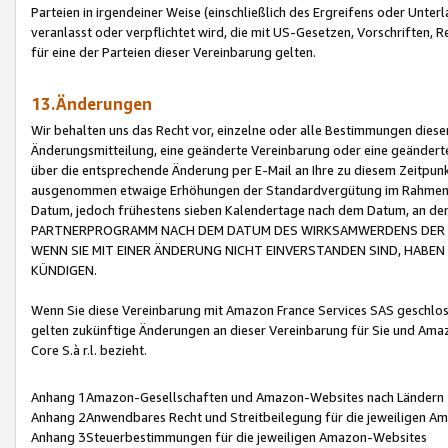
Parteien in irgendeiner Weise (einschließlich des Ergreifens oder Unt
veranlasst oder verpflichtet wird, die mit US-Gesetzen, Vorschriften,
für eine der Parteien dieser Vereinbarung gelten.
13.Änderungen
Wir behalten uns das Recht vor, einzelne oder alle Bestimmungen diese
Änderungsmitteilung, eine geänderte Vereinbarung oder eine geänderte 
über die entsprechende Änderung per E-Mail an Ihre zu diesem Zeitpun
ausgenommen etwaige Erhöhungen der Standardvergütung im Rahmen
Datum, jedoch frühestens sieben Kalendertage nach dem Datum, an de
PARTNERPROGRAMM NACH DEM DATUM DES WIRKSAMWERDENS DER Ä
WENN SIE MIT EINER ÄNDERUNG NICHT EINVERSTANDEN SIND, HABEN S
KÜNDIGEN.
Wenn Sie diese Vereinbarung mit Amazon France Services SAS geschlo
gelten zukünftige Änderungen an dieser Vereinbarung für Sie und Ama
Core S.à r.l. bezieht.
Anhang 1Amazon-Gesellschaften und Amazon-Websites nach Ländern
Anhang 2Anwendbares Recht und Streitbeilegung für die jeweiligen 
Anhang 3Steuerbestimmungen für die jeweiligen Amazon-Websites