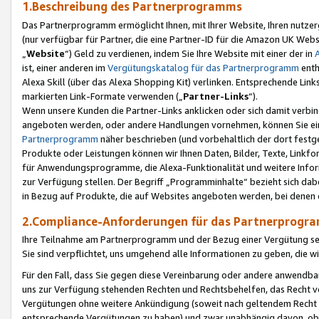
1.Beschreibung des Partnerprogramms
Das Partnerprogramm ermöglicht Ihnen, mit Ihrer Website, Ihren nutzer
(nur verfügbar für Partner, die eine Partner-ID für die Amazon UK We
„
Website
“) Geld zu verdienen, indem Sie Ihre Website mit einer der in
ist, einer anderen im
Vergütungskatalog für das Partnerprogramm
enth
Alexa Skill (über das Alexa Shopping Kit) verlinken. Entsprechende Lin
markierten Link-Formate verwenden („
Partner-Links
“).
Wenn unsere Kunden die Partner-Links anklicken oder sich damit verbi
angeboten werden, oder andere Handlungen vornehmen, können Sie eine
Partnerprogramm
näher beschrieben (und vorbehaltlich der dort festg
Produkte oder Leistungen können wir Ihnen Daten, Bilder, Texte, Linkfo
für Anwendungsprogramme, die Alexa-Funktionalität und weitere Inf
zur Verfügung stellen. Der Begriff „Programminhalte“ bezieht sich dabe
in Bezug auf Produkte, die auf Websites angeboten werden, bei denen 
2.Compliance-Anforderungen für das Partnerprog
Ihre Teilnahme am Partnerprogramm und der Bezug einer Vergütung setz
Sie sind verpflichtet, uns umgehend alle Informationen zu geben, die w
Für den Fall, dass Sie gegen diese Vereinbarung oder andere anwendba
uns zur Verfügung stehenden Rechten und Rechtsbehelfen, das Recht vo
Vergütungen ohne weitere Ankündigung (soweit nach geltendem Recht z
entsprechende Vergütungen zu haben) und zwar unabhängig davon, ob 