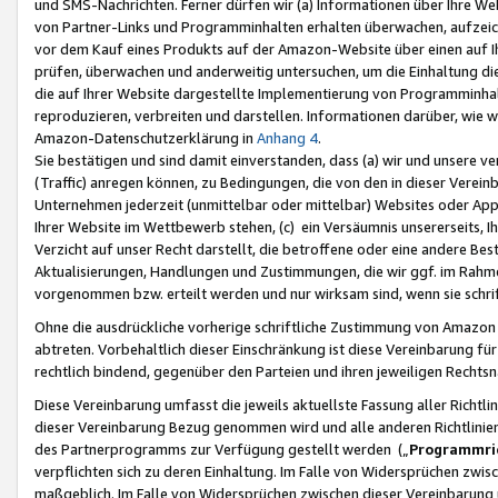
und SMS-Nachrichten. Ferner dürfen wir (a) Informationen über Ihre We
von Partner-Links und Programminhalten erhalten überwachen, aufzei
vor dem Kauf eines Produkts auf der Amazon-Website über einen auf Ih
prüfen, überwachen und anderweitig untersuchen, um die Einhaltung dies
die auf Ihrer Website dargestellte Implementierung von Programminhalt
reproduzieren, verbreiten und darstellen. Informationen darüber, wie w
Amazon-Datenschutzerklärung in
Anhang 4
.
Sie bestätigen und sind damit einverstanden, dass (a) wir und unsere 
(Traffic) anregen können, zu Bedingungen, die von den in dieser Vere
Unternehmen jederzeit (unmittelbar oder mittelbar) Websites oder Appl
Ihrer Website im Wettbewerb stehen, (c) ein Versäumnis unsererseits, I
Verzicht auf unser Recht darstellt, die betroffene oder eine andere B
Aktualisierungen, Handlungen und Zustimmungen, die wir ggf. im Rahme
vorgenommen bzw. erteilt werden und nur wirksam sind, wenn sie schri
Ohne die ausdrückliche vorherige schriftliche Zustimmung von Amazon
abtreten. Vorbehaltlich dieser Einschränkung ist diese Vereinbarung f
rechtlich bindend, gegenüber den Parteien und ihren jeweiligen Rech
Diese Vereinbarung umfasst die jeweils aktuellste Fassung aller Richtli
dieser Vereinbarung Bezug genommen wird und alle anderen Richtlinie
des Partnerprogramms zur Verfügung gestellt werden („
Programmric
verpflichten sich zu deren Einhaltung. Im Falle von Widersprüchen zwi
maßgeblich. Im Falle von Widersprüchen zwischen dieser Vereinbarun