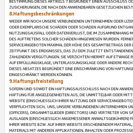
BESTIMMUNG DIESES ARTIKELS 7 BEGRÜNDET EINEN AUSSCHLUSS 
ZUSICHERUNGEN, DIE NACH DEN ANWENDBAREN GESETZLICHEN BE
8.Haftungsbeschränkungen
WEDER WIR NOCH UNSERE VERBUNDENEN UNTERNEHMEN ODER LIZEN
ODER EXEMPLARISCHE SCHÄDEN ODER SCHÄDEN AUFGRUND ENTGANG
NUTZUNGSAUSFALL ODER DATENVERLUST, DIE IM ZUSAMMENHANG MI
DES AUFTRETENS SOLCHER SCHÄDEN HINGEWIESEN WURDEN. FERN
SERVICEANGEBOTEN MAXIMAL DER HÖHE DES GESAMTBETRAGS DER 
ZEITPUNKT DES EREIGNISSES, DAS ZU DEM ZULETZT ENTSTANDENE
ZAHLENDEN VERGÜTUNGEN. SIE VERZICHTEN HIERMIT AUF ETWAIGE 
AUF ERFÜLLUNGSKLAGE, UNTERLASSUNGSKLAGE ODER ANDERE RECHT
DIESES ABSATZES BEGRÜNDET EINE EINSCHRÄNKUNG VON HAFTUNG
EINGESCHRÄNKT WERDEN KÖNNEN.
9.Haftungsfreistellung
SOFERN UND SOWEIT EIN HAFTUNGSAUSSCHLUSS NACH DEN ANWENDB
HAFTUNG FÜR ANGELEGENHEITEN AUS, DIE UNMITTELBAR ODER MITT
WEBSITE (EINSCHLIESSLICH IHRER NUTZUNG DER SERVICEANGEBOTE)
VERPFLICHTEN SICH, UNS, UNSERE VERBUNDENEN UNTERNEHMEN UN
(OFFICERS), ORGANMITGLIEDER (DIRECTORS) UND VERTRETER VON 
AUSLAGEN (EINSCHLIESSLICH ANGEMESSENER ANWALTSGEBÜHREN) FR
IHRER WEBSITE BZW. AUF IHRER WEBSITE ERSCHEINENDEM MATERIAL
MATERIALS MIT ANDEREN APPLIKATIONEN, INHALTEN ODER PROZESSE