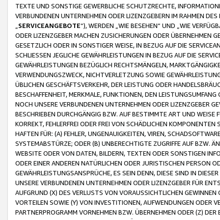
TEXTE UND SONSTIGE GEWERBLICHE SCHUTZRECHTE, INFORMATIONE
VERBUNDENEN UNTERNEHMEN ODER LIZENZGEBERN IM RAHMEN DES
„
SERVICEANGEBOTE
“), WERDEN „WIE BESEHEN“ UND „WIE VERFÜ
ODER LIZENZGEBER MACHEN ZUSICHERUNGEN ODER ÜBERNEHMEN GEW
GESETZLICH ODER IN SONSTIGER WEISE, IN BEZUG AUF DIE SERVI
SCHLIESSEN JEGLICHE GEWÄHRLEISTUNGEN IN BEZUG AUF DIE SERVI
GEWÄHRLEISTUNGEN BEZÜGLICH RECHTSMÄNGELN, MARKTGÄNGIGKEIT
VERWENDUNGSZWECK, NICHTVERLETZUNG SOWIE GEWÄHRLEISTUNGEN 
ÜBLICHEN GESCHÄFTSVERKEHR, DER LEISTUNG ODER HANDELSBRÄUCH
BESCHAFFENHEIT, MERKMALE, FUNKTIONEN, DEN LEISTUNGSUMFANG 
NOCH UNSERE VERBUNDENEN UNTERNEHMEN ODER LIZENZGEBER GEWÄ
BESCHRIEBEN DURCHGÄNGIG BZW. AUF BESTIMMTE ART UND WEISE
KORREKT, FEHLERFREI ODER FREI VON SCHÄDLICHEN KOMPONENTEN
HAFTEN FÜR: (A) FEHLER, UNGENAUIGKEITEN, VIREN, SCHADSOFTW
SYSTEMABSTÜRZE; ODER (B) UNBERECHTIGTE ZUGRIFFE AUF BZW. 
WEBSITE ODER VON DATEN, BILDERN, TEXTEN ODER SONSTIGEN INF
ODER EINER ANDEREN NATÜRLICHEN ODER JURISTISCHEN PERSON OD
GEWÄHRLEISTUNGSANSPRÜCHE, ES SEIN DENN, DIESE SIND IN DIES
UNSERE VERBUNDENEN UNTERNEHMEN ODER LIZENZGEBER FÜR EN
AUFGRUND (X) DES VERLUSTS VON VORAUSSICHTLICHEN GEWINNEN
VORTEILEN SOWIE (Y) VON INVESTITIONEN, AUFWENDUNGEN ODER VE
PARTNERPROGRAMM VORNEHMEN BZW. ÜBERNEHMEN ODER (Z) DER 