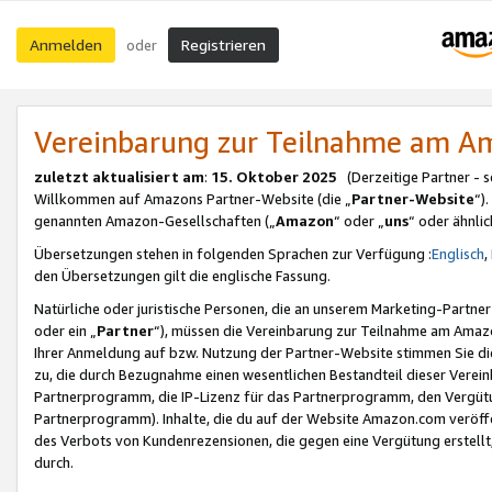
Anmelden
Registrieren
oder
Vereinbarung zur Teilnahme am 
zuletzt aktualisiert am
:
15. Oktober 2025
(Derzeitige Partner - 
Willkommen auf Amazons Partner-Website (die „
Partner-Website
“)
genannten Amazon-Gesellschaften („
Amazon
“ oder „
uns
“ oder ähnli
Übersetzungen stehen in folgenden Sprachen zur Verfügung :
Englisch
,
den Übersetzungen gilt die englische Fassung.
Natürliche oder juristische Personen, die an unserem Marketing-Partn
oder ein „
Partner
“), müssen die Vereinbarung zur Teilnahme am Ama
Ihrer Anmeldung auf bzw. Nutzung der Partner-Website stimmen Sie die
zu, die durch Bezugnahme einen wesentlichen Bestandteil dieser Verei
Partnerprogramm, die IP-Lizenz für das Partnerprogramm, den Vergütu
Partnerprogramm). Inhalte, die du auf der Website Amazon.com veröffe
des Verbots von Kundenrezensionen, die gegen eine Vergütung erstellt, 
durch.