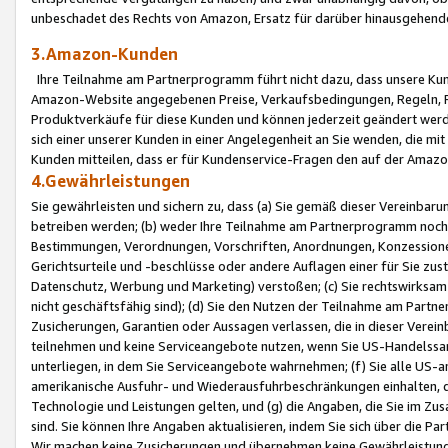
unbeschadet des Rechts von Amazon, Ersatz für darüber hinausgehen
3.Amazon-Kunden
Ihre Teilnahme am Partnerprogramm führt nicht dazu, dass unsere Kun
Amazon-Website angegebenen Preise, Verkaufsbedingungen, Regeln, Ri
Produktverkäufe für diese Kunden und können jederzeit geändert werde
sich einer unserer Kunden in einer Angelegenheit an Sie wenden, die 
Kunden mitteilen, dass er für Kundenservice-Fragen den auf der Ama
4.Gewährleistungen
Sie gewährleisten und sichern zu, dass (a) Sie gemäß dieser Vereinba
betreiben werden; (b) weder Ihre Teilnahme am Partnerprogramm noch d
Bestimmungen, Verordnungen, Vorschriften, Anordnungen, Konzessionen,
Gerichtsurteile und -beschlüsse oder andere Auflagen einer für Sie zu
Datenschutz, Werbung und Marketing) verstoßen; (c) Sie rechtswirksam 
nicht geschäftsfähig sind); (d) Sie den Nutzen der Teilnahme am Partne
Zusicherungen, Garantien oder Aussagen verlassen, die in dieser Verein
teilnehmen und keine Serviceangebote nutzen, wenn Sie US-Handelssa
unterliegen, in dem Sie Serviceangebote wahrnehmen; (f) Sie alle US
amerikanische Ausfuhr- und Wiederausfuhrbeschränkungen einhalten, 
Technologie und Leistungen gelten, und (g) die Angaben, die Sie im 
sind. Sie können Ihre Angaben aktualisieren, indem Sie sich über die 
Wir machen keine Zusicherungen und übernehmen keine Gewährleistun