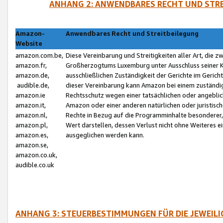
ANHANG 2: ANWENDBARES RECHT UND STRE
Amazon-
Anwendbares Recht und Streitbeilegung
Website
amazon.com.be,
Diese Vereinbarung und Streitigkeiten aller Art, die 
amazon.fr,
Großherzogtums Luxemburg unter Ausschluss seiner Kol
amazon.de,
ausschließlichen Zuständigkeit der Gerichte im Geri
audible.de,
dieser Vereinbarung kann Amazon bei einem zuständig
amazon.ie
Rechtsschutz wegen einer tatsächlichen oder angebli
amazon.it,
Amazon oder einer anderen natürlichen oder juristisc
amazon.nl,
Rechte in Bezug auf die Programminhalte besonderer,
amazon.pl,
Wert darstellen, dessen Verlust nicht ohne Weiteres e
amazon.es,
ausgeglichen werden kann.
amazon.se,
amazon.co.uk,
audible.co.uk
ANHANG 3: STEUERBESTIMMUNGEN FÜR DIE JEWEIL