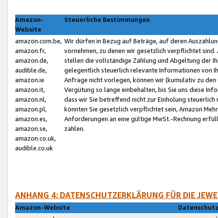
Amazon-
Steuerliche Bestimmungen
Website
amazon.com.be,
Wir dürfen in Bezug auf Beträge, auf deren Auszahlun
amazon.fr,
vornehmen, zu denen wir gesetzlich verpflichtet sind
amazon.de,
stellen die vollständige Zahlung und Abgeltung der 
audible.de,
gelegentlich steuerlich relevante Informationen von I
amazon.ie
Anfrage nicht vorlegen, können wir (kumulativ zu de
amazon.it,
Vergütung so lange einbehalten, bis Sie uns diese Inf
amazon.nl,
dass wir Sie betreffend nicht zur Einholung steuerlich 
amazon.pl,
könnten Sie gesetzlich verpflichtet sein, Amazon Meh
amazon.es,
Anforderungen an eine gültige MwSt.-Rechnung erfüllt
amazon.se,
zahlen.
amazon.co.uk,
audible.co.uk
ANHANG 4: DATENSCHUTZERKLÄRUNG FÜR DIE JEWE
Amazon-Website
Datenschutz