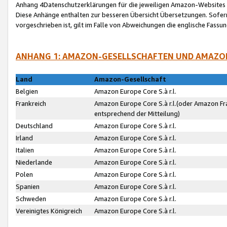
Anhang 4Datenschutzerklärungen für die jeweiligen Amazon-Websites
Diese Anhänge enthalten zur besseren Übersicht Übersetzungen. Sofe
vorgeschrieben ist, gilt im Falle von Abweichungen die englische Fass
ANHANG 1: AMAZON-GESELLSCHAFTEN UND AMAZO
Land
Amazon-Gesellschaft
Belgien
Amazon Europe Core S.à r.l.
Frankreich
Amazon Europe Core S.à r.l.(oder Amazon Fr
entsprechend der Mitteilung)
Deutschland
Amazon Europe Core S.à r.l.
Irland
Amazon Europe Core S.à r.l.
Italien
Amazon Europe Core S.à r.l.
Niederlande
Amazon Europe Core S.à r.l.
Polen
Amazon Europe Core S.à r.l.
Spanien
Amazon Europe Core S.à r.l.
Schweden
Amazon Europe Core S.à r.l.
Vereinigtes Königreich
Amazon Europe Core S.à r.l.