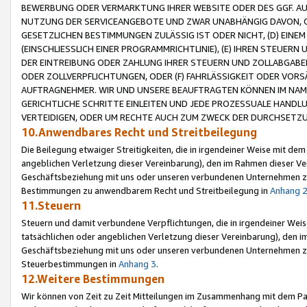
BEWERBUNG ODER VERMARKTUNG IHRER WEBSITE ODER DES GGF. AUF 
NUTZUNG DER SERVICEANGEBOTE UND ZWAR UNABHÄNGIG DAVON, O
GESETZLICHEN BESTIMMUNGEN ZULÄSSIG IST ODER NICHT, (D) EINE
(EINSCHLIESSLICH EINER PROGRAMMRICHTLINIE), (E) IHREN STEUER
DER EINTREIBUNG ODER ZAHLUNG IHRER STEUERN UND ZOLLABGAB
ODER ZOLLVERPFLICHTUNGEN, ODER (F) FAHRLÄSSIGKEIT ODER VORS
AUFTRAGNEHMER. WIR UND UNSERE BEAUFTRAGTEN KÖNNEN IM NAME
GERICHTLICHE SCHRITTE EINLEITEN UND JEDE PROZESSUALE HAND
VERTEIDIGEN, ODER UM RECHTE AUCH ZUM ZWECK DER DURCHSETZU
10.Anwendbares Recht und Streitbeilegung
Die Beilegung etwaiger Streitigkeiten, die in irgendeiner Weise mit de
angeblichen Verletzung dieser Vereinbarung), den im Rahmen dieser Ve
Geschäftsbeziehung mit uns oder unseren verbundenen Unternehmen zu
Bestimmungen zu anwendbarem Recht und Streitbeilegung in
Anhang 
11.Steuern
Steuern und damit verbundene Verpflichtungen, die in irgendeiner Wei
tatsächlichen oder angeblichen Verletzung dieser Vereinbarung), den 
Geschäftsbeziehung mit uns oder unseren verbundenen Unternehmen z
Steuerbestimmungen in
Anhang 3
.
12.Weitere Bestimmungen
Wir können von Zeit zu Zeit Mitteilungen im Zusammenhang mit dem Par