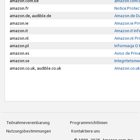
amazon.com.be
amazon.com.b
amazon.fr
Notice:Protec
amazon.de, audible.de
Amazon.de Da
amazon.ie
Amazon.ie Pri
amazon.it
Amazon.it Inf
amazon.nl
Amazon.nl Pri
amazon.pl
Informacja O
amazon.es
Aviso de Priv
amazon.se
Integritetsm
amazon.co.uk, audible.co.uk
Amazon.co.uk 
Teilnahmevereinbarung
Programmrichtlinien
Nutzungsbestimmungen
Kontaktiere uns