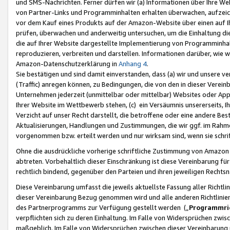
und SMS-Nachrichten. Ferner dürfen wir (a) Informationen über Ihre We
von Partner-Links und Programminhalten erhalten überwachen, aufzei
vor dem Kauf eines Produkts auf der Amazon-Website über einen auf Ih
prüfen, überwachen und anderweitig untersuchen, um die Einhaltung dies
die auf Ihrer Website dargestellte Implementierung von Programminhalt
reproduzieren, verbreiten und darstellen. Informationen darüber, wie w
Amazon-Datenschutzerklärung in
Anhang 4
.
Sie bestätigen und sind damit einverstanden, dass (a) wir und unsere 
(Traffic) anregen können, zu Bedingungen, die von den in dieser Vere
Unternehmen jederzeit (unmittelbar oder mittelbar) Websites oder Appl
Ihrer Website im Wettbewerb stehen, (c) ein Versäumnis unsererseits, I
Verzicht auf unser Recht darstellt, die betroffene oder eine andere B
Aktualisierungen, Handlungen und Zustimmungen, die wir ggf. im Rahme
vorgenommen bzw. erteilt werden und nur wirksam sind, wenn sie schri
Ohne die ausdrückliche vorherige schriftliche Zustimmung von Amazon
abtreten. Vorbehaltlich dieser Einschränkung ist diese Vereinbarung f
rechtlich bindend, gegenüber den Parteien und ihren jeweiligen Rech
Diese Vereinbarung umfasst die jeweils aktuellste Fassung aller Richtli
dieser Vereinbarung Bezug genommen wird und alle anderen Richtlinie
des Partnerprogramms zur Verfügung gestellt werden („
Programmric
verpflichten sich zu deren Einhaltung. Im Falle von Widersprüchen zwi
maßgeblich. Im Falle von Widersprüchen zwischen dieser Vereinbarun