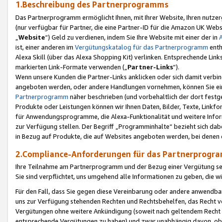
1.Beschreibung des Partnerprogramms
Das Partnerprogramm ermöglicht Ihnen, mit Ihrer Website, Ihren nutzer
(nur verfügbar für Partner, die eine Partner-ID für die Amazon UK We
„
Website
“) Geld zu verdienen, indem Sie Ihre Website mit einer der in
ist, einer anderen im
Vergütungskatalog für das Partnerprogramm
enth
Alexa Skill (über das Alexa Shopping Kit) verlinken. Entsprechende Lin
markierten Link-Formate verwenden („
Partner-Links
“).
Wenn unsere Kunden die Partner-Links anklicken oder sich damit verbi
angeboten werden, oder andere Handlungen vornehmen, können Sie eine
Partnerprogramm
näher beschrieben (und vorbehaltlich der dort festg
Produkte oder Leistungen können wir Ihnen Daten, Bilder, Texte, Linkfo
für Anwendungsprogramme, die Alexa-Funktionalität und weitere Inf
zur Verfügung stellen. Der Begriff „Programminhalte“ bezieht sich dabe
in Bezug auf Produkte, die auf Websites angeboten werden, bei denen 
2.Compliance-Anforderungen für das Partnerprog
Ihre Teilnahme am Partnerprogramm und der Bezug einer Vergütung setz
Sie sind verpflichtet, uns umgehend alle Informationen zu geben, die w
Für den Fall, dass Sie gegen diese Vereinbarung oder andere anwendba
uns zur Verfügung stehenden Rechten und Rechtsbehelfen, das Recht vo
Vergütungen ohne weitere Ankündigung (soweit nach geltendem Recht z
entsprechende Vergütungen zu haben) und zwar unabhängig davon, ob 