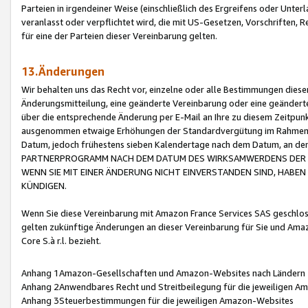
Parteien in irgendeiner Weise (einschließlich des Ergreifens oder Unt
veranlasst oder verpflichtet wird, die mit US-Gesetzen, Vorschriften,
für eine der Parteien dieser Vereinbarung gelten.
13.Änderungen
Wir behalten uns das Recht vor, einzelne oder alle Bestimmungen diese
Änderungsmitteilung, eine geänderte Vereinbarung oder eine geänderte 
über die entsprechende Änderung per E-Mail an Ihre zu diesem Zeitpun
ausgenommen etwaige Erhöhungen der Standardvergütung im Rahmen
Datum, jedoch frühestens sieben Kalendertage nach dem Datum, an de
PARTNERPROGRAMM NACH DEM DATUM DES WIRKSAMWERDENS DER Ä
WENN SIE MIT EINER ÄNDERUNG NICHT EINVERSTANDEN SIND, HABEN S
KÜNDIGEN.
Wenn Sie diese Vereinbarung mit Amazon France Services SAS geschlo
gelten zukünftige Änderungen an dieser Vereinbarung für Sie und Ama
Core S.à r.l. bezieht.
Anhang 1Amazon-Gesellschaften und Amazon-Websites nach Ländern
Anhang 2Anwendbares Recht und Streitbeilegung für die jeweiligen 
Anhang 3Steuerbestimmungen für die jeweiligen Amazon-Websites