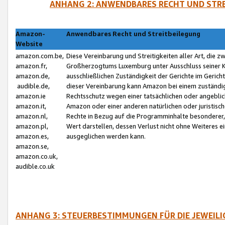
ANHANG 2: ANWENDBARES RECHT UND STRE
Amazon-
Anwendbares Recht und Streitbeilegung
Website
amazon.com.be,
Diese Vereinbarung und Streitigkeiten aller Art, die 
amazon.fr,
Großherzogtums Luxemburg unter Ausschluss seiner Kol
amazon.de,
ausschließlichen Zuständigkeit der Gerichte im Geri
audible.de,
dieser Vereinbarung kann Amazon bei einem zuständig
amazon.ie
Rechtsschutz wegen einer tatsächlichen oder angebli
amazon.it,
Amazon oder einer anderen natürlichen oder juristisc
amazon.nl,
Rechte in Bezug auf die Programminhalte besonderer,
amazon.pl,
Wert darstellen, dessen Verlust nicht ohne Weiteres e
amazon.es,
ausgeglichen werden kann.
amazon.se,
amazon.co.uk,
audible.co.uk
ANHANG 3: STEUERBESTIMMUNGEN FÜR DIE JEWEIL