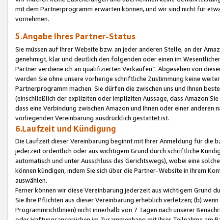
mit dem Partnerprogramm erwarten können, und wir sind nicht für etwa
vornehmen.
5.Angabe Ihres Partner-Status
Sie müssen auf Ihrer Website bzw. an jeder anderen Stelle, an der Am
genehmigt, klar und deutlich den folgenden oder einen im Wesentlichen
Partner verdiene ich an qualifizierten Verkäufen“. Abgesehen von die
werden Sie ohne unsere vorherige schriftliche Zustimmung keine weite
Partnerprogramm machen. Sie dürfen die zwischen uns und Ihnen best
(einschließlich der expliziten oder impliziten Aussage, dass Amazon Si
dass eine Verbindung zwischen Amazon und Ihnen oder einer anderen natü
vorliegenden Vereinbarung ausdrücklich gestattet ist.
6.Laufzeit und Kündigung
Die Laufzeit dieser Vereinbarung beginnt mit Ihrer Anmeldung für die 
jederzeit ordentlich oder aus wichtigem Grund durch schriftliche Kündi
automatisch und unter Ausschluss des Gerichtswegs), wobei eine solch
können kündigen, indem Sie sich über die Partner-Website in Ihrem Ko
auswählen.
Ferner können wir diese Vereinbarung jederzeit aus wichtigem Grund dur
Sie Ihre Pflichten aus dieser Vereinbarung erheblich verletzen; (b) wen
Programmrichtlinien) nicht innerhalb von 7 Tagen nach unserer Benachr
oder Haftungsansprüchen im Zusammenhang mit Ihrer Teilnahme am Pa