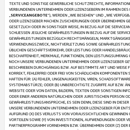
TEXTE UND SONSTIGE GEWERBLICHE SCHUTZRECHTE, INFORMATIONE
VERBUNDENEN UNTERNEHMEN ODER LIZENZGEBERN IM RAHMEN DES
„
SERVICEANGEBOTE
“), WERDEN „WIE BESEHEN“ UND „WIE VERFÜ
ODER LIZENZGEBER MACHEN ZUSICHERUNGEN ODER ÜBERNEHMEN GEW
GESETZLICH ODER IN SONSTIGER WEISE, IN BEZUG AUF DIE SERVI
SCHLIESSEN JEGLICHE GEWÄHRLEISTUNGEN IN BEZUG AUF DIE SERVI
GEWÄHRLEISTUNGEN BEZÜGLICH RECHTSMÄNGELN, MARKTGÄNGIGKEIT
VERWENDUNGSZWECK, NICHTVERLETZUNG SOWIE GEWÄHRLEISTUNGEN 
ÜBLICHEN GESCHÄFTSVERKEHR, DER LEISTUNG ODER HANDELSBRÄUCH
BESCHAFFENHEIT, MERKMALE, FUNKTIONEN, DEN LEISTUNGSUMFANG 
NOCH UNSERE VERBUNDENEN UNTERNEHMEN ODER LIZENZGEBER GEWÄ
BESCHRIEBEN DURCHGÄNGIG BZW. AUF BESTIMMTE ART UND WEISE
KORREKT, FEHLERFREI ODER FREI VON SCHÄDLICHEN KOMPONENTEN
HAFTEN FÜR: (A) FEHLER, UNGENAUIGKEITEN, VIREN, SCHADSOFTW
SYSTEMABSTÜRZE; ODER (B) UNBERECHTIGTE ZUGRIFFE AUF BZW. 
WEBSITE ODER VON DATEN, BILDERN, TEXTEN ODER SONSTIGEN INF
ODER EINER ANDEREN NATÜRLICHEN ODER JURISTISCHEN PERSON OD
GEWÄHRLEISTUNGSANSPRÜCHE, ES SEIN DENN, DIESE SIND IN DIES
UNSERE VERBUNDENEN UNTERNEHMEN ODER LIZENZGEBER FÜR EN
AUFGRUND (X) DES VERLUSTS VON VORAUSSICHTLICHEN GEWINNEN
VORTEILEN SOWIE (Y) VON INVESTITIONEN, AUFWENDUNGEN ODER VE
PARTNERPROGRAMM VORNEHMEN BZW. ÜBERNEHMEN ODER (Z) DER 