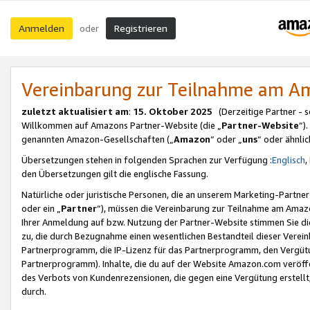
Anmelden
Registrieren
oder
Vereinbarung zur Teilnahme am 
zuletzt aktualisiert am
:
15. Oktober 2025
(Derzeitige Partner - 
Willkommen auf Amazons Partner-Website (die „
Partner-Website
“)
genannten Amazon-Gesellschaften („
Amazon
“ oder „
uns
“ oder ähnli
Übersetzungen stehen in folgenden Sprachen zur Verfügung :
Englisch
,
den Übersetzungen gilt die englische Fassung.
Natürliche oder juristische Personen, die an unserem Marketing-Partn
oder ein „
Partner
“), müssen die Vereinbarung zur Teilnahme am Ama
Ihrer Anmeldung auf bzw. Nutzung der Partner-Website stimmen Sie die
zu, die durch Bezugnahme einen wesentlichen Bestandteil dieser Verei
Partnerprogramm, die IP-Lizenz für das Partnerprogramm, den Vergütu
Partnerprogramm). Inhalte, die du auf der Website Amazon.com veröffe
des Verbots von Kundenrezensionen, die gegen eine Vergütung erstellt, 
durch.