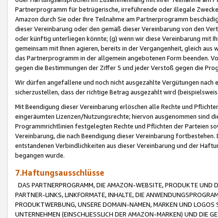
Partnerprogramm für betrügerische, irreführende oder illegale Zwecke
Amazon durch Sie oder Ihre Teilnahme am Partnerprogramm beschädig
dieser Vereinbarung oder den gemäß dieser Vereinbarung von den Vertr
oder künftig unterliegen könnte; (g) wenn wir diese Vereinbarung mit I
gemeinsam mit Ihnen agieren, bereits in der Vergangenheit, gleich aus
das Partnerprogramm in der allgemein angebotenen Form beenden. Vors
gegen die Bestimmungen der Ziffer 5 und jeder Verstoß gegen die Prog
Wir dürfen angefallene und noch nicht ausgezahlte Vergütungen nach 
sicherzustellen, dass der richtige Betrag ausgezahlt wird (beispielsw
Mit Beendigung dieser Vereinbarung erlöschen alle Rechte und Pflichte
eingeräumten Lizenzen/Nutzungsrechte; hiervon ausgenommen sind die in 
Programmrichtlinien festgelegten Rechte und Pflichten der Parteien sow
Vereinbarung, die nach Beendigung dieser Vereinbarung fortbestehen. D
entstandenen Verbindlichkeiten aus dieser Vereinbarung und der Haft
begangen wurde.
7.Haftungsausschlüsse
DAS PARTNERPROGRAMM, DIE AMAZON-WEBSITE, PRODUKTE UND DI
PARTNER-LINKS, LINKFORMATE, INHALTE, DIE ANWENDUNGSPROGR
PRODUKTWERBUNG, UNSERE DOMAIN-NAMEN, MARKEN UND LOGOS S
UNTERNEHMEN (EINSCHLIESSLICH DER AMAZON-MARKEN) UND DIE GE