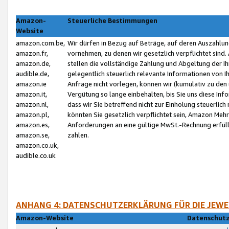
Amazon-
Steuerliche Bestimmungen
Website
amazon.com.be,
Wir dürfen in Bezug auf Beträge, auf deren Auszahlun
amazon.fr,
vornehmen, zu denen wir gesetzlich verpflichtet sind
amazon.de,
stellen die vollständige Zahlung und Abgeltung der 
audible.de,
gelegentlich steuerlich relevante Informationen von I
amazon.ie
Anfrage nicht vorlegen, können wir (kumulativ zu de
amazon.it,
Vergütung so lange einbehalten, bis Sie uns diese Inf
amazon.nl,
dass wir Sie betreffend nicht zur Einholung steuerlich 
amazon.pl,
könnten Sie gesetzlich verpflichtet sein, Amazon Meh
amazon.es,
Anforderungen an eine gültige MwSt.-Rechnung erfüllt
amazon.se,
zahlen.
amazon.co.uk,
audible.co.uk
ANHANG 4: DATENSCHUTZERKLÄRUNG FÜR DIE JEWE
Amazon-Website
Datenschutz