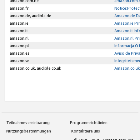
amazon.com.be
amazon.com.b
amazon.fr
Notice:Protec
amazon.de, audible.de
Amazon.de Da
amazon.ie
Amazon.ie Pri
amazon.it
Amazon.it Inf
amazon.nl
Amazon.nl Pri
amazon.pl
Informacja O
amazon.es
Aviso de Priv
amazon.se
Integritetsm
amazon.co.uk, audible.co.uk
Amazon.co.uk 
Teilnahmevereinbarung
Programmrichtlinien
Nutzungsbestimmungen
Kontaktiere uns