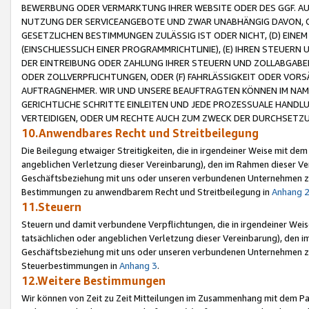
BEWERBUNG ODER VERMARKTUNG IHRER WEBSITE ODER DES GGF. AUF 
NUTZUNG DER SERVICEANGEBOTE UND ZWAR UNABHÄNGIG DAVON, O
GESETZLICHEN BESTIMMUNGEN ZULÄSSIG IST ODER NICHT, (D) EINE
(EINSCHLIESSLICH EINER PROGRAMMRICHTLINIE), (E) IHREN STEUER
DER EINTREIBUNG ODER ZAHLUNG IHRER STEUERN UND ZOLLABGAB
ODER ZOLLVERPFLICHTUNGEN, ODER (F) FAHRLÄSSIGKEIT ODER VORS
AUFTRAGNEHMER. WIR UND UNSERE BEAUFTRAGTEN KÖNNEN IM NAME
GERICHTLICHE SCHRITTE EINLEITEN UND JEDE PROZESSUALE HAND
VERTEIDIGEN, ODER UM RECHTE AUCH ZUM ZWECK DER DURCHSETZU
10.Anwendbares Recht und Streitbeilegung
Die Beilegung etwaiger Streitigkeiten, die in irgendeiner Weise mit de
angeblichen Verletzung dieser Vereinbarung), den im Rahmen dieser Ve
Geschäftsbeziehung mit uns oder unseren verbundenen Unternehmen zu
Bestimmungen zu anwendbarem Recht und Streitbeilegung in
Anhang 
11.Steuern
Steuern und damit verbundene Verpflichtungen, die in irgendeiner Wei
tatsächlichen oder angeblichen Verletzung dieser Vereinbarung), den 
Geschäftsbeziehung mit uns oder unseren verbundenen Unternehmen z
Steuerbestimmungen in
Anhang 3
.
12.Weitere Bestimmungen
Wir können von Zeit zu Zeit Mitteilungen im Zusammenhang mit dem Par