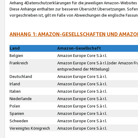
Anhang 4Datenschutzerklärungen für die jeweiligen Amazon-Websites
Diese Anhänge enthalten zur besseren Übersicht Übersetzungen. Sofe
vorgeschrieben ist, gilt im Falle von Abweichungen die englische Fass
ANHANG 1: AMAZON-GESELLSCHAFTEN UND AMAZO
Land
Amazon-Gesellschaft
Belgien
Amazon Europe Core S.à r.l.
Frankreich
Amazon Europe Core S.à r.l.(oder Amazon Fr
entsprechend der Mitteilung)
Deutschland
Amazon Europe Core S.à r.l.
Irland
Amazon Europe Core S.à r.l.
Italien
Amazon Europe Core S.à r.l.
Niederlande
Amazon Europe Core S.à r.l.
Polen
Amazon Europe Core S.à r.l.
Spanien
Amazon Europe Core S.à r.l.
Schweden
Amazon Europe Core S.à r.l.
Vereinigtes Königreich
Amazon Europe Core S.à r.l.