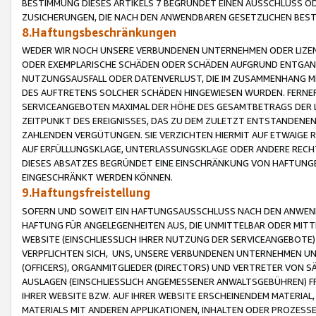
BESTIMMUNG DIESES ARTIKELS 7 BEGRÜNDET EINEN AUSSCHLUSS 
ZUSICHERUNGEN, DIE NACH DEN ANWENDBAREN GESETZLICHEN BE
8.Haftungsbeschränkungen
WEDER WIR NOCH UNSERE VERBUNDENEN UNTERNEHMEN ODER LIZEN
ODER EXEMPLARISCHE SCHÄDEN ODER SCHÄDEN AUFGRUND ENTGANG
NUTZUNGSAUSFALL ODER DATENVERLUST, DIE IM ZUSAMMENHANG MI
DES AUFTRETENS SOLCHER SCHÄDEN HINGEWIESEN WURDEN. FERN
SERVICEANGEBOTEN MAXIMAL DER HÖHE DES GESAMTBETRAGS DER 
ZEITPUNKT DES EREIGNISSES, DAS ZU DEM ZULETZT ENTSTANDENE
ZAHLENDEN VERGÜTUNGEN. SIE VERZICHTEN HIERMIT AUF ETWAIGE 
AUF ERFÜLLUNGSKLAGE, UNTERLASSUNGSKLAGE ODER ANDERE RECHT
DIESES ABSATZES BEGRÜNDET EINE EINSCHRÄNKUNG VON HAFTUNG
EINGESCHRÄNKT WERDEN KÖNNEN.
9.Haftungsfreistellung
SOFERN UND SOWEIT EIN HAFTUNGSAUSSCHLUSS NACH DEN ANWENDB
HAFTUNG FÜR ANGELEGENHEITEN AUS, DIE UNMITTELBAR ODER MITT
WEBSITE (EINSCHLIESSLICH IHRER NUTZUNG DER SERVICEANGEBOTE)
VERPFLICHTEN SICH, UNS, UNSERE VERBUNDENEN UNTERNEHMEN UN
(OFFICERS), ORGANMITGLIEDER (DIRECTORS) UND VERTRETER VON 
AUSLAGEN (EINSCHLIESSLICH ANGEMESSENER ANWALTSGEBÜHREN) FR
IHRER WEBSITE BZW. AUF IHRER WEBSITE ERSCHEINENDEM MATERIAL
MATERIALS MIT ANDEREN APPLIKATIONEN, INHALTEN ODER PROZESSE