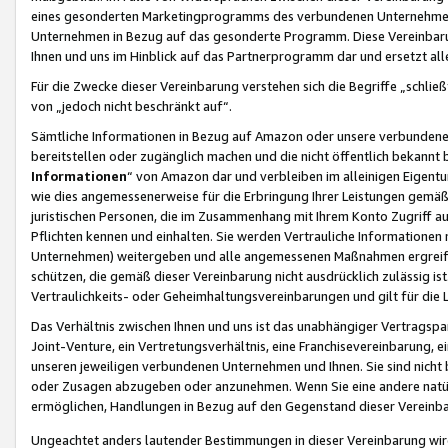
eines gesonderten Marketingprogramms des verbundenen Unternehmens
Unternehmen in Bezug auf das gesonderte Programm. Diese Vereinbarung
Ihnen und uns im Hinblick auf das Partnerprogramm dar und ersetzt al
Für die Zwecke dieser Vereinbarung verstehen sich die Begriffe „schließ
von „jedoch nicht beschränkt auf“.
Sämtliche Informationen in Bezug auf Amazon oder unsere verbunde
bereitstellen oder zugänglich machen und die nicht öffentlich bekannt bz
Informationen
“ von Amazon dar und verbleiben im alleinigen Eigent
wie dies angemessenerweise für die Erbringung Ihrer Leistungen gemäß d
juristischen Personen, die im Zusammenhang mit Ihrem Konto Zugriff au
Pflichten kennen und einhalten. Sie werden Vertrauliche Informationen 
Unternehmen) weitergeben und alle angemessenen Maßnahmen ergreifen
schützen, die gemäß dieser Vereinbarung nicht ausdrücklich zulässig is
Vertraulichkeits- oder Geheimhaltungsvereinbarungen und gilt für die
Das Verhältnis zwischen Ihnen und uns ist das unabhängiger Vertragspa
Joint-Venture, ein Vertretungsverhältnis, eine Franchisevereinbarung, 
unseren jeweiligen verbundenen Unternehmen und Ihnen. Sie sind ni
oder Zusagen abzugeben oder anzunehmen. Wenn Sie eine andere natürli
ermöglichen, Handlungen in Bezug auf den Gegenstand dieser Vereinbar
Ungeachtet anders lautender Bestimmungen in dieser Vereinbarung wird