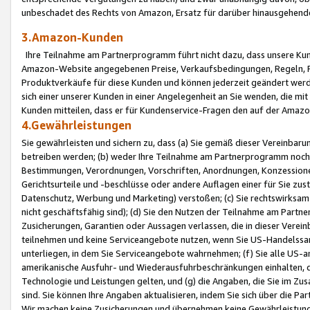
unbeschadet des Rechts von Amazon, Ersatz für darüber hinausgehen
3.Amazon-Kunden
Ihre Teilnahme am Partnerprogramm führt nicht dazu, dass unsere Kun
Amazon-Website angegebenen Preise, Verkaufsbedingungen, Regeln, Ri
Produktverkäufe für diese Kunden und können jederzeit geändert werde
sich einer unserer Kunden in einer Angelegenheit an Sie wenden, die 
Kunden mitteilen, dass er für Kundenservice-Fragen den auf der Ama
4.Gewährleistungen
Sie gewährleisten und sichern zu, dass (a) Sie gemäß dieser Vereinba
betreiben werden; (b) weder Ihre Teilnahme am Partnerprogramm noch d
Bestimmungen, Verordnungen, Vorschriften, Anordnungen, Konzessionen,
Gerichtsurteile und -beschlüsse oder andere Auflagen einer für Sie zu
Datenschutz, Werbung und Marketing) verstoßen; (c) Sie rechtswirksam 
nicht geschäftsfähig sind); (d) Sie den Nutzen der Teilnahme am Partne
Zusicherungen, Garantien oder Aussagen verlassen, die in dieser Verein
teilnehmen und keine Serviceangebote nutzen, wenn Sie US-Handelssa
unterliegen, in dem Sie Serviceangebote wahrnehmen; (f) Sie alle US
amerikanische Ausfuhr- und Wiederausfuhrbeschränkungen einhalten, 
Technologie und Leistungen gelten, und (g) die Angaben, die Sie im 
sind. Sie können Ihre Angaben aktualisieren, indem Sie sich über die 
Wir machen keine Zusicherungen und übernehmen keine Gewährleistun