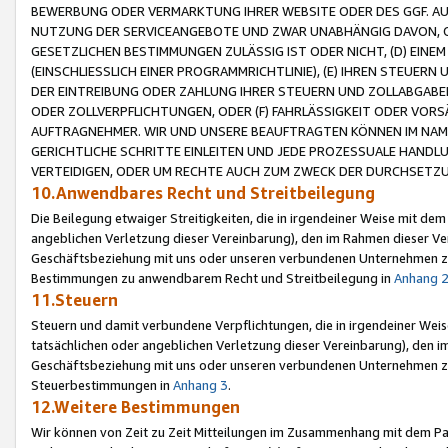
BEWERBUNG ODER VERMARKTUNG IHRER WEBSITE ODER DES GGF. AUF 
NUTZUNG DER SERVICEANGEBOTE UND ZWAR UNABHÄNGIG DAVON, O
GESETZLICHEN BESTIMMUNGEN ZULÄSSIG IST ODER NICHT, (D) EINE
(EINSCHLIESSLICH EINER PROGRAMMRICHTLINIE), (E) IHREN STEUER
DER EINTREIBUNG ODER ZAHLUNG IHRER STEUERN UND ZOLLABGAB
ODER ZOLLVERPFLICHTUNGEN, ODER (F) FAHRLÄSSIGKEIT ODER VORS
AUFTRAGNEHMER. WIR UND UNSERE BEAUFTRAGTEN KÖNNEN IM NAME
GERICHTLICHE SCHRITTE EINLEITEN UND JEDE PROZESSUALE HAND
VERTEIDIGEN, ODER UM RECHTE AUCH ZUM ZWECK DER DURCHSETZU
10.Anwendbares Recht und Streitbeilegung
Die Beilegung etwaiger Streitigkeiten, die in irgendeiner Weise mit de
angeblichen Verletzung dieser Vereinbarung), den im Rahmen dieser Ve
Geschäftsbeziehung mit uns oder unseren verbundenen Unternehmen zu
Bestimmungen zu anwendbarem Recht und Streitbeilegung in
Anhang 
11.Steuern
Steuern und damit verbundene Verpflichtungen, die in irgendeiner Wei
tatsächlichen oder angeblichen Verletzung dieser Vereinbarung), den 
Geschäftsbeziehung mit uns oder unseren verbundenen Unternehmen z
Steuerbestimmungen in
Anhang 3
.
12.Weitere Bestimmungen
Wir können von Zeit zu Zeit Mitteilungen im Zusammenhang mit dem Par