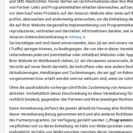
und SMS-Nachrichten. Ferner dürfen wir (a) Informationen über Ihre We
von Partner-Links und Programminhalten erhalten überwachen, aufzei
vor dem Kauf eines Produkts auf der Amazon-Website über einen auf Ih
prüfen, überwachen und anderweitig untersuchen, um die Einhaltung dies
die auf Ihrer Website dargestellte Implementierung von Programminhalt
reproduzieren, verbreiten und darstellen. Informationen darüber, wie w
Amazon-Datenschutzerklärung in
Anhang 4
.
Sie bestätigen und sind damit einverstanden, dass (a) wir und unsere 
(Traffic) anregen können, zu Bedingungen, die von den in dieser Vere
Unternehmen jederzeit (unmittelbar oder mittelbar) Websites oder Appl
Ihrer Website im Wettbewerb stehen, (c) ein Versäumnis unsererseits, I
Verzicht auf unser Recht darstellt, die betroffene oder eine andere B
Aktualisierungen, Handlungen und Zustimmungen, die wir ggf. im Rahme
vorgenommen bzw. erteilt werden und nur wirksam sind, wenn sie schri
Ohne die ausdrückliche vorherige schriftliche Zustimmung von Amazon
abtreten. Vorbehaltlich dieser Einschränkung ist diese Vereinbarung f
rechtlich bindend, gegenüber den Parteien und ihren jeweiligen Rech
Diese Vereinbarung umfasst die jeweils aktuellste Fassung aller Richtli
dieser Vereinbarung Bezug genommen wird und alle anderen Richtlinie
des Partnerprogramms zur Verfügung gestellt werden („
Programmric
verpflichten sich zu deren Einhaltung. Im Falle von Widersprüchen zwi
maßgeblich. Im Falle von Widersprüchen zwischen dieser Vereinbarun