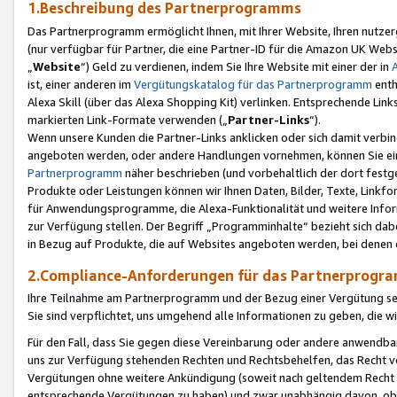
1.Beschreibung des Partnerprogramms
Das Partnerprogramm ermöglicht Ihnen, mit Ihrer Website, Ihren nutzer
(nur verfügbar für Partner, die eine Partner-ID für die Amazon UK We
„
Website
“) Geld zu verdienen, indem Sie Ihre Website mit einer der in
ist, einer anderen im
Vergütungskatalog für das Partnerprogramm
enth
Alexa Skill (über das Alexa Shopping Kit) verlinken. Entsprechende Lin
markierten Link-Formate verwenden („
Partner-Links
“).
Wenn unsere Kunden die Partner-Links anklicken oder sich damit verbi
angeboten werden, oder andere Handlungen vornehmen, können Sie eine
Partnerprogramm
näher beschrieben (und vorbehaltlich der dort festg
Produkte oder Leistungen können wir Ihnen Daten, Bilder, Texte, Linkfo
für Anwendungsprogramme, die Alexa-Funktionalität und weitere Inf
zur Verfügung stellen. Der Begriff „Programminhalte“ bezieht sich dabe
in Bezug auf Produkte, die auf Websites angeboten werden, bei denen 
2.Compliance-Anforderungen für das Partnerprog
Ihre Teilnahme am Partnerprogramm und der Bezug einer Vergütung setz
Sie sind verpflichtet, uns umgehend alle Informationen zu geben, die w
Für den Fall, dass Sie gegen diese Vereinbarung oder andere anwendba
uns zur Verfügung stehenden Rechten und Rechtsbehelfen, das Recht vo
Vergütungen ohne weitere Ankündigung (soweit nach geltendem Recht z
entsprechende Vergütungen zu haben) und zwar unabhängig davon, ob 