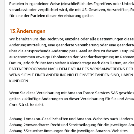
Parteien in irgendeiner Weise (einschließlich des Ergreifens oder Unt
veranlasst oder verpflichtet wird, die mit US-Gesetzen, Vorschriften,
für eine der Parteien dieser Vereinbarung gelten.
13.Änderungen
Wir behalten uns das Recht vor, einzelne oder alle Bestimmungen diese
Änderungsmitteilung, eine geänderte Vereinbarung oder eine geänderte 
über die entsprechende Änderung per E-Mail an Ihre zu diesem Zeitpun
ausgenommen etwaige Erhöhungen der Standardvergütung im Rahmen
Datum, jedoch frühestens sieben Kalendertage nach dem Datum, an de
PARTNERPROGRAMM NACH DEM DATUM DES WIRKSAMWERDENS DER Ä
WENN SIE MIT EINER ÄNDERUNG NICHT EINVERSTANDEN SIND, HABEN S
KÜNDIGEN.
Wenn Sie diese Vereinbarung mit Amazon France Services SAS geschlo
gelten zukünftige Änderungen an dieser Vereinbarung für Sie und Ama
Core S.à r.l. bezieht.
Anhang 1Amazon-Gesellschaften und Amazon-Websites nach Ländern
Anhang 2Anwendbares Recht und Streitbeilegung für die jeweiligen 
Anhang 3Steuerbestimmungen für die jeweiligen Amazon-Websites