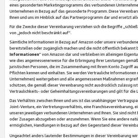
eines gesonderten Marketingprogramms des verbundenen Unternehmens
Unternehmen in Bezug auf das gesonderte Programm. Diese Vereinbarung
Ihnen und uns im Hinblick auf das Partnerprogramm dar und ersetzt al
Für die Zwecke dieser Vereinbarung verstehen sich die Begriffe „schließ
von „jedoch nicht beschränkt auf“.
Sämtliche Informationen in Bezug auf Amazon oder unsere verbunde
bereitstellen oder zugänglich machen und die nicht öffentlich bekannt bz
Informationen
“ von Amazon dar und verbleiben im alleinigen Eigent
wie dies angemessenerweise für die Erbringung Ihrer Leistungen gemäß d
juristischen Personen, die im Zusammenhang mit Ihrem Konto Zugriff au
Pflichten kennen und einhalten. Sie werden Vertrauliche Informationen 
Unternehmen) weitergeben und alle angemessenen Maßnahmen ergreifen
schützen, die gemäß dieser Vereinbarung nicht ausdrücklich zulässig is
Vertraulichkeits- oder Geheimhaltungsvereinbarungen und gilt für die
Das Verhältnis zwischen Ihnen und uns ist das unabhängiger Vertragspa
Joint-Venture, ein Vertretungsverhältnis, eine Franchisevereinbarung, 
unseren jeweiligen verbundenen Unternehmen und Ihnen. Sie sind ni
oder Zusagen abzugeben oder anzunehmen. Wenn Sie eine andere natürli
ermöglichen, Handlungen in Bezug auf den Gegenstand dieser Vereinbar
Ungeachtet anders lautender Bestimmungen in dieser Vereinbarung wird