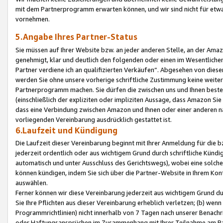
mit dem Partnerprogramm erwarten können, und wir sind nicht für etwa
vornehmen.
5.Angabe Ihres Partner-Status
Sie müssen auf Ihrer Website bzw. an jeder anderen Stelle, an der Am
genehmigt, klar und deutlich den folgenden oder einen im Wesentlichen
Partner verdiene ich an qualifizierten Verkäufen“. Abgesehen von die
werden Sie ohne unsere vorherige schriftliche Zustimmung keine weite
Partnerprogramm machen. Sie dürfen die zwischen uns und Ihnen best
(einschließlich der expliziten oder impliziten Aussage, dass Amazon Si
dass eine Verbindung zwischen Amazon und Ihnen oder einer anderen natü
vorliegenden Vereinbarung ausdrücklich gestattet ist.
6.Laufzeit und Kündigung
Die Laufzeit dieser Vereinbarung beginnt mit Ihrer Anmeldung für die 
jederzeit ordentlich oder aus wichtigem Grund durch schriftliche Kündi
automatisch und unter Ausschluss des Gerichtswegs), wobei eine solch
können kündigen, indem Sie sich über die Partner-Website in Ihrem Ko
auswählen.
Ferner können wir diese Vereinbarung jederzeit aus wichtigem Grund dur
Sie Ihre Pflichten aus dieser Vereinbarung erheblich verletzen; (b) wen
Programmrichtlinien) nicht innerhalb von 7 Tagen nach unserer Benachr
oder Haftungsansprüchen im Zusammenhang mit Ihrer Teilnahme am Pa