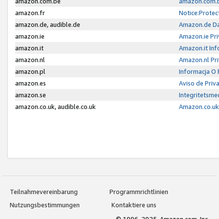
amazon.com.be
amazon.com.b
amazon.fr
Notice:Protec
amazon.de, audible.de
Amazon.de Da
amazon.ie
Amazon.ie Pri
amazon.it
Amazon.it Inf
amazon.nl
Amazon.nl Pri
amazon.pl
Informacja O
amazon.es
Aviso de Priv
amazon.se
Integritetsm
amazon.co.uk, audible.co.uk
Amazon.co.uk 
Teilnahmevereinbarung
Programmrichtlinien
Nutzungsbestimmungen
Kontaktiere uns