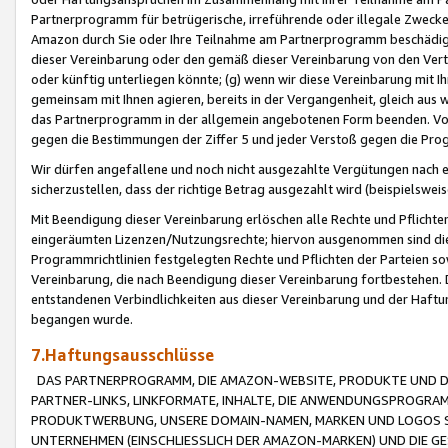
Partnerprogramm für betrügerische, irreführende oder illegale Zwecke
Amazon durch Sie oder Ihre Teilnahme am Partnerprogramm beschädig
dieser Vereinbarung oder den gemäß dieser Vereinbarung von den Vertr
oder künftig unterliegen könnte; (g) wenn wir diese Vereinbarung mit I
gemeinsam mit Ihnen agieren, bereits in der Vergangenheit, gleich aus
das Partnerprogramm in der allgemein angebotenen Form beenden. Vors
gegen die Bestimmungen der Ziffer 5 und jeder Verstoß gegen die Prog
Wir dürfen angefallene und noch nicht ausgezahlte Vergütungen nach 
sicherzustellen, dass der richtige Betrag ausgezahlt wird (beispielsw
Mit Beendigung dieser Vereinbarung erlöschen alle Rechte und Pflichte
eingeräumten Lizenzen/Nutzungsrechte; hiervon ausgenommen sind die in 
Programmrichtlinien festgelegten Rechte und Pflichten der Parteien sow
Vereinbarung, die nach Beendigung dieser Vereinbarung fortbestehen. D
entstandenen Verbindlichkeiten aus dieser Vereinbarung und der Haft
begangen wurde.
7.Haftungsausschlüsse
DAS PARTNERPROGRAMM, DIE AMAZON-WEBSITE, PRODUKTE UND DI
PARTNER-LINKS, LINKFORMATE, INHALTE, DIE ANWENDUNGSPROGR
PRODUKTWERBUNG, UNSERE DOMAIN-NAMEN, MARKEN UND LOGOS S
UNTERNEHMEN (EINSCHLIESSLICH DER AMAZON-MARKEN) UND DIE GE