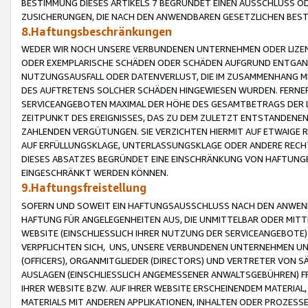
BESTIMMUNG DIESES ARTIKELS 7 BEGRÜNDET EINEN AUSSCHLUSS 
ZUSICHERUNGEN, DIE NACH DEN ANWENDBAREN GESETZLICHEN BE
8.Haftungsbeschränkungen
WEDER WIR NOCH UNSERE VERBUNDENEN UNTERNEHMEN ODER LIZEN
ODER EXEMPLARISCHE SCHÄDEN ODER SCHÄDEN AUFGRUND ENTGANG
NUTZUNGSAUSFALL ODER DATENVERLUST, DIE IM ZUSAMMENHANG MI
DES AUFTRETENS SOLCHER SCHÄDEN HINGEWIESEN WURDEN. FERN
SERVICEANGEBOTEN MAXIMAL DER HÖHE DES GESAMTBETRAGS DER 
ZEITPUNKT DES EREIGNISSES, DAS ZU DEM ZULETZT ENTSTANDENE
ZAHLENDEN VERGÜTUNGEN. SIE VERZICHTEN HIERMIT AUF ETWAIGE 
AUF ERFÜLLUNGSKLAGE, UNTERLASSUNGSKLAGE ODER ANDERE RECHT
DIESES ABSATZES BEGRÜNDET EINE EINSCHRÄNKUNG VON HAFTUNG
EINGESCHRÄNKT WERDEN KÖNNEN.
9.Haftungsfreistellung
SOFERN UND SOWEIT EIN HAFTUNGSAUSSCHLUSS NACH DEN ANWENDB
HAFTUNG FÜR ANGELEGENHEITEN AUS, DIE UNMITTELBAR ODER MITT
WEBSITE (EINSCHLIESSLICH IHRER NUTZUNG DER SERVICEANGEBOTE)
VERPFLICHTEN SICH, UNS, UNSERE VERBUNDENEN UNTERNEHMEN UN
(OFFICERS), ORGANMITGLIEDER (DIRECTORS) UND VERTRETER VON 
AUSLAGEN (EINSCHLIESSLICH ANGEMESSENER ANWALTSGEBÜHREN) FR
IHRER WEBSITE BZW. AUF IHRER WEBSITE ERSCHEINENDEM MATERIAL
MATERIALS MIT ANDEREN APPLIKATIONEN, INHALTEN ODER PROZESSE