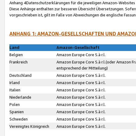
Anhang 4Datenschutzerklärungen für die jeweiligen Amazon-Websites
Diese Anhänge enthalten zur besseren Übersicht Übersetzungen. Sofe
vorgeschrieben ist, gilt im Falle von Abweichungen die englische Fass
ANHANG 1: AMAZON-GESELLSCHAFTEN UND AMAZO
Land
Amazon-Gesellschaft
Belgien
Amazon Europe Core S.à r.l.
Frankreich
Amazon Europe Core S.à r.l.(oder Amazon Fr
entsprechend der Mitteilung)
Deutschland
Amazon Europe Core S.à r.l.
Irland
Amazon Europe Core S.à r.l.
Italien
Amazon Europe Core S.à r.l.
Niederlande
Amazon Europe Core S.à r.l.
Polen
Amazon Europe Core S.à r.l.
Spanien
Amazon Europe Core S.à r.l.
Schweden
Amazon Europe Core S.à r.l.
Vereinigtes Königreich
Amazon Europe Core S.à r.l.