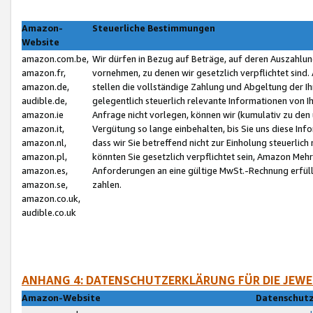
Amazon-
Steuerliche Bestimmungen
Website
amazon.com.be,
Wir dürfen in Bezug auf Beträge, auf deren Auszahlun
amazon.fr,
vornehmen, zu denen wir gesetzlich verpflichtet sind
amazon.de,
stellen die vollständige Zahlung und Abgeltung der 
audible.de,
gelegentlich steuerlich relevante Informationen von I
amazon.ie
Anfrage nicht vorlegen, können wir (kumulativ zu de
amazon.it,
Vergütung so lange einbehalten, bis Sie uns diese Inf
amazon.nl,
dass wir Sie betreffend nicht zur Einholung steuerlich 
amazon.pl,
könnten Sie gesetzlich verpflichtet sein, Amazon Meh
amazon.es,
Anforderungen an eine gültige MwSt.-Rechnung erfüllt
amazon.se,
zahlen.
amazon.co.uk,
audible.co.uk
ANHANG 4: DATENSCHUTZERKLÄRUNG FÜR DIE JEWE
Amazon-Website
Datenschutz