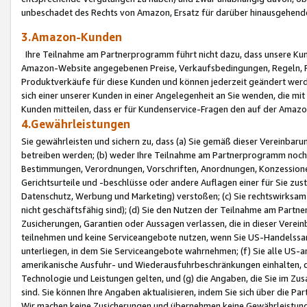
unbeschadet des Rechts von Amazon, Ersatz für darüber hinausgehen
3.Amazon-Kunden
Ihre Teilnahme am Partnerprogramm führt nicht dazu, dass unsere Kun
Amazon-Website angegebenen Preise, Verkaufsbedingungen, Regeln, Ri
Produktverkäufe für diese Kunden und können jederzeit geändert werde
sich einer unserer Kunden in einer Angelegenheit an Sie wenden, die 
Kunden mitteilen, dass er für Kundenservice-Fragen den auf der Ama
4.Gewährleistungen
Sie gewährleisten und sichern zu, dass (a) Sie gemäß dieser Vereinba
betreiben werden; (b) weder Ihre Teilnahme am Partnerprogramm noch d
Bestimmungen, Verordnungen, Vorschriften, Anordnungen, Konzessionen,
Gerichtsurteile und -beschlüsse oder andere Auflagen einer für Sie zu
Datenschutz, Werbung und Marketing) verstoßen; (c) Sie rechtswirksam 
nicht geschäftsfähig sind); (d) Sie den Nutzen der Teilnahme am Partne
Zusicherungen, Garantien oder Aussagen verlassen, die in dieser Verein
teilnehmen und keine Serviceangebote nutzen, wenn Sie US-Handelssa
unterliegen, in dem Sie Serviceangebote wahrnehmen; (f) Sie alle US
amerikanische Ausfuhr- und Wiederausfuhrbeschränkungen einhalten, 
Technologie und Leistungen gelten, und (g) die Angaben, die Sie im 
sind. Sie können Ihre Angaben aktualisieren, indem Sie sich über die 
Wir machen keine Zusicherungen und übernehmen keine Gewährleistun