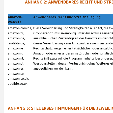
ANHANG 2: ANWENDBARES RECHT UND STRE
Amazon-
Anwendbares Recht und Streitbeilegung
Website
amazon.com.be,
Diese Vereinbarung und Streitigkeiten aller Art, die 
amazon.fr,
Großherzogtums Luxemburg unter Ausschluss seiner Kol
amazon.de,
ausschließlichen Zuständigkeit der Gerichte im Geri
audible.de,
dieser Vereinbarung kann Amazon bei einem zuständig
amazon.ie
Rechtsschutz wegen einer tatsächlichen oder angebli
amazon.it,
Amazon oder einer anderen natürlichen oder juristisc
amazon.nl,
Rechte in Bezug auf die Programminhalte besonderer,
amazon.pl,
Wert darstellen, dessen Verlust nicht ohne Weiteres e
amazon.es,
ausgeglichen werden kann.
amazon.se,
amazon.co.uk,
audible.co.uk
ANHANG 3: STEUERBESTIMMUNGEN FÜR DIE JEWEIL