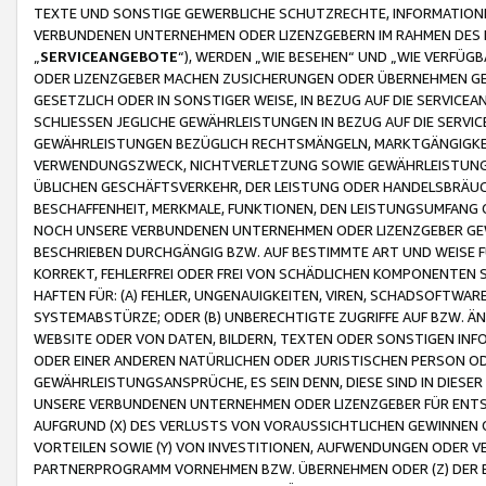
TEXTE UND SONSTIGE GEWERBLICHE SCHUTZRECHTE, INFORMATIONE
VERBUNDENEN UNTERNEHMEN ODER LIZENZGEBERN IM RAHMEN DES
„
SERVICEANGEBOTE
“), WERDEN „WIE BESEHEN“ UND „WIE VERFÜ
ODER LIZENZGEBER MACHEN ZUSICHERUNGEN ODER ÜBERNEHMEN GEW
GESETZLICH ODER IN SONSTIGER WEISE, IN BEZUG AUF DIE SERVI
SCHLIESSEN JEGLICHE GEWÄHRLEISTUNGEN IN BEZUG AUF DIE SERVI
GEWÄHRLEISTUNGEN BEZÜGLICH RECHTSMÄNGELN, MARKTGÄNGIGKEIT
VERWENDUNGSZWECK, NICHTVERLETZUNG SOWIE GEWÄHRLEISTUNGEN 
ÜBLICHEN GESCHÄFTSVERKEHR, DER LEISTUNG ODER HANDELSBRÄUCH
BESCHAFFENHEIT, MERKMALE, FUNKTIONEN, DEN LEISTUNGSUMFANG 
NOCH UNSERE VERBUNDENEN UNTERNEHMEN ODER LIZENZGEBER GEWÄ
BESCHRIEBEN DURCHGÄNGIG BZW. AUF BESTIMMTE ART UND WEISE
KORREKT, FEHLERFREI ODER FREI VON SCHÄDLICHEN KOMPONENTEN
HAFTEN FÜR: (A) FEHLER, UNGENAUIGKEITEN, VIREN, SCHADSOFTW
SYSTEMABSTÜRZE; ODER (B) UNBERECHTIGTE ZUGRIFFE AUF BZW. 
WEBSITE ODER VON DATEN, BILDERN, TEXTEN ODER SONSTIGEN INF
ODER EINER ANDEREN NATÜRLICHEN ODER JURISTISCHEN PERSON OD
GEWÄHRLEISTUNGSANSPRÜCHE, ES SEIN DENN, DIESE SIND IN DIES
UNSERE VERBUNDENEN UNTERNEHMEN ODER LIZENZGEBER FÜR EN
AUFGRUND (X) DES VERLUSTS VON VORAUSSICHTLICHEN GEWINNEN
VORTEILEN SOWIE (Y) VON INVESTITIONEN, AUFWENDUNGEN ODER VE
PARTNERPROGRAMM VORNEHMEN BZW. ÜBERNEHMEN ODER (Z) DER 