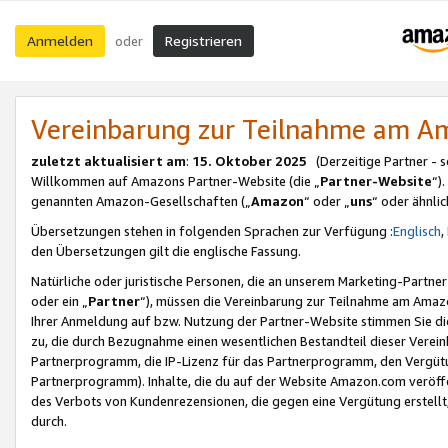
Anmelden
Registrieren
oder
Vereinbarung zur Teilnahme am 
zuletzt aktualisiert am
:
15. Oktober 2025
(Derzeitige Partner - 
Willkommen auf Amazons Partner-Website (die „
Partner-Website
“)
genannten Amazon-Gesellschaften („
Amazon
“ oder „
uns
“ oder ähnli
Übersetzungen stehen in folgenden Sprachen zur Verfügung :
Englisch
,
den Übersetzungen gilt die englische Fassung.
Natürliche oder juristische Personen, die an unserem Marketing-Partn
oder ein „
Partner
“), müssen die Vereinbarung zur Teilnahme am Ama
Ihrer Anmeldung auf bzw. Nutzung der Partner-Website stimmen Sie die
zu, die durch Bezugnahme einen wesentlichen Bestandteil dieser Verei
Partnerprogramm, die IP-Lizenz für das Partnerprogramm, den Vergütu
Partnerprogramm). Inhalte, die du auf der Website Amazon.com veröffe
des Verbots von Kundenrezensionen, die gegen eine Vergütung erstellt, 
durch.