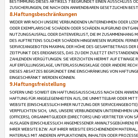
BESTIMMUNG DIESES ARTIKELS 7 BEGRÜNDET EINEN AUSSCHLUSS 
ZUSICHERUNGEN, DIE NACH DEN ANWENDBAREN GESETZLICHEN BE
8.Haftungsbeschränkungen
WEDER WIR NOCH UNSERE VERBUNDENEN UNTERNEHMEN ODER LIZEN
ODER EXEMPLARISCHE SCHÄDEN ODER SCHÄDEN AUFGRUND ENTGANG
NUTZUNGSAUSFALL ODER DATENVERLUST, DIE IM ZUSAMMENHANG MI
DES AUFTRETENS SOLCHER SCHÄDEN HINGEWIESEN WURDEN. FERN
SERVICEANGEBOTEN MAXIMAL DER HÖHE DES GESAMTBETRAGS DER 
ZEITPUNKT DES EREIGNISSES, DAS ZU DEM ZULETZT ENTSTANDENE
ZAHLENDEN VERGÜTUNGEN. SIE VERZICHTEN HIERMIT AUF ETWAIGE 
AUF ERFÜLLUNGSKLAGE, UNTERLASSUNGSKLAGE ODER ANDERE RECHT
DIESES ABSATZES BEGRÜNDET EINE EINSCHRÄNKUNG VON HAFTUNG
EINGESCHRÄNKT WERDEN KÖNNEN.
9.Haftungsfreistellung
SOFERN UND SOWEIT EIN HAFTUNGSAUSSCHLUSS NACH DEN ANWENDB
HAFTUNG FÜR ANGELEGENHEITEN AUS, DIE UNMITTELBAR ODER MITT
WEBSITE (EINSCHLIESSLICH IHRER NUTZUNG DER SERVICEANGEBOTE)
VERPFLICHTEN SICH, UNS, UNSERE VERBUNDENEN UNTERNEHMEN UN
(OFFICERS), ORGANMITGLIEDER (DIRECTORS) UND VERTRETER VON 
AUSLAGEN (EINSCHLIESSLICH ANGEMESSENER ANWALTSGEBÜHREN) FR
IHRER WEBSITE BZW. AUF IHRER WEBSITE ERSCHEINENDEM MATERIAL
MATERIALS MIT ANDEREN APPLIKATIONEN, INHALTEN ODER PROZESSE