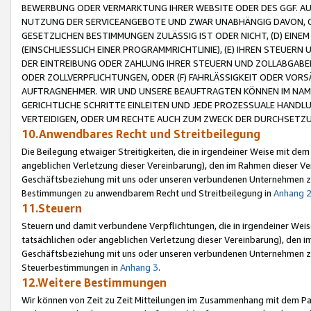
BEWERBUNG ODER VERMARKTUNG IHRER WEBSITE ODER DES GGF. AUF 
NUTZUNG DER SERVICEANGEBOTE UND ZWAR UNABHÄNGIG DAVON, O
GESETZLICHEN BESTIMMUNGEN ZULÄSSIG IST ODER NICHT, (D) EINE
(EINSCHLIESSLICH EINER PROGRAMMRICHTLINIE), (E) IHREN STEUER
DER EINTREIBUNG ODER ZAHLUNG IHRER STEUERN UND ZOLLABGAB
ODER ZOLLVERPFLICHTUNGEN, ODER (F) FAHRLÄSSIGKEIT ODER VORS
AUFTRAGNEHMER. WIR UND UNSERE BEAUFTRAGTEN KÖNNEN IM NAME
GERICHTLICHE SCHRITTE EINLEITEN UND JEDE PROZESSUALE HAND
VERTEIDIGEN, ODER UM RECHTE AUCH ZUM ZWECK DER DURCHSETZU
10.Anwendbares Recht und Streitbeilegung
Die Beilegung etwaiger Streitigkeiten, die in irgendeiner Weise mit de
angeblichen Verletzung dieser Vereinbarung), den im Rahmen dieser Ve
Geschäftsbeziehung mit uns oder unseren verbundenen Unternehmen zu
Bestimmungen zu anwendbarem Recht und Streitbeilegung in
Anhang 
11.Steuern
Steuern und damit verbundene Verpflichtungen, die in irgendeiner Wei
tatsächlichen oder angeblichen Verletzung dieser Vereinbarung), den 
Geschäftsbeziehung mit uns oder unseren verbundenen Unternehmen z
Steuerbestimmungen in
Anhang 3
.
12.Weitere Bestimmungen
Wir können von Zeit zu Zeit Mitteilungen im Zusammenhang mit dem Par