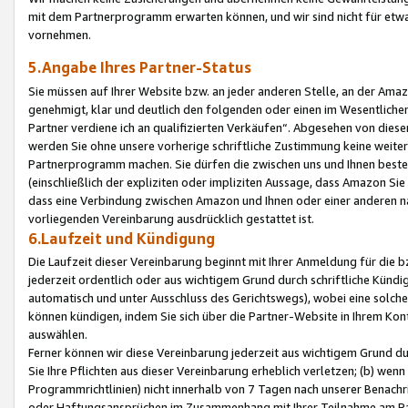
mit dem Partnerprogramm erwarten können, und wir sind nicht für etwa
vornehmen.
5.Angabe Ihres Partner-Status
Sie müssen auf Ihrer Website bzw. an jeder anderen Stelle, an der Am
genehmigt, klar und deutlich den folgenden oder einen im Wesentlichen
Partner verdiene ich an qualifizierten Verkäufen“. Abgesehen von die
werden Sie ohne unsere vorherige schriftliche Zustimmung keine weite
Partnerprogramm machen. Sie dürfen die zwischen uns und Ihnen best
(einschließlich der expliziten oder impliziten Aussage, dass Amazon Si
dass eine Verbindung zwischen Amazon und Ihnen oder einer anderen natü
vorliegenden Vereinbarung ausdrücklich gestattet ist.
6.Laufzeit und Kündigung
Die Laufzeit dieser Vereinbarung beginnt mit Ihrer Anmeldung für die 
jederzeit ordentlich oder aus wichtigem Grund durch schriftliche Kündi
automatisch und unter Ausschluss des Gerichtswegs), wobei eine solch
können kündigen, indem Sie sich über die Partner-Website in Ihrem Ko
auswählen.
Ferner können wir diese Vereinbarung jederzeit aus wichtigem Grund dur
Sie Ihre Pflichten aus dieser Vereinbarung erheblich verletzen; (b) wen
Programmrichtlinien) nicht innerhalb von 7 Tagen nach unserer Benachr
oder Haftungsansprüchen im Zusammenhang mit Ihrer Teilnahme am Pa