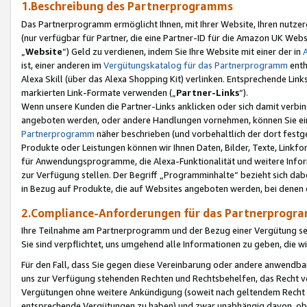
1.Beschreibung des Partnerprogramms
Das Partnerprogramm ermöglicht Ihnen, mit Ihrer Website, Ihren nutzer
(nur verfügbar für Partner, die eine Partner-ID für die Amazon UK We
„
Website
“) Geld zu verdienen, indem Sie Ihre Website mit einer der in
ist, einer anderen im
Vergütungskatalog für das Partnerprogramm
enth
Alexa Skill (über das Alexa Shopping Kit) verlinken. Entsprechende Lin
markierten Link-Formate verwenden („
Partner-Links
“).
Wenn unsere Kunden die Partner-Links anklicken oder sich damit verbi
angeboten werden, oder andere Handlungen vornehmen, können Sie eine
Partnerprogramm
näher beschrieben (und vorbehaltlich der dort festg
Produkte oder Leistungen können wir Ihnen Daten, Bilder, Texte, Linkfo
für Anwendungsprogramme, die Alexa-Funktionalität und weitere Inf
zur Verfügung stellen. Der Begriff „Programminhalte“ bezieht sich dabe
in Bezug auf Produkte, die auf Websites angeboten werden, bei denen 
2.Compliance-Anforderungen für das Partnerprog
Ihre Teilnahme am Partnerprogramm und der Bezug einer Vergütung setz
Sie sind verpflichtet, uns umgehend alle Informationen zu geben, die w
Für den Fall, dass Sie gegen diese Vereinbarung oder andere anwendba
uns zur Verfügung stehenden Rechten und Rechtsbehelfen, das Recht vo
Vergütungen ohne weitere Ankündigung (soweit nach geltendem Recht z
entsprechende Vergütungen zu haben) und zwar unabhängig davon, ob 