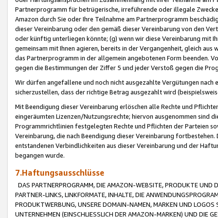
Partnerprogramm für betrügerische, irreführende oder illegale Zwecke
Amazon durch Sie oder Ihre Teilnahme am Partnerprogramm beschädig
dieser Vereinbarung oder den gemäß dieser Vereinbarung von den Vertr
oder künftig unterliegen könnte; (g) wenn wir diese Vereinbarung mit I
gemeinsam mit Ihnen agieren, bereits in der Vergangenheit, gleich aus
das Partnerprogramm in der allgemein angebotenen Form beenden. Vors
gegen die Bestimmungen der Ziffer 5 und jeder Verstoß gegen die Prog
Wir dürfen angefallene und noch nicht ausgezahlte Vergütungen nach 
sicherzustellen, dass der richtige Betrag ausgezahlt wird (beispielsw
Mit Beendigung dieser Vereinbarung erlöschen alle Rechte und Pflichte
eingeräumten Lizenzen/Nutzungsrechte; hiervon ausgenommen sind die in 
Programmrichtlinien festgelegten Rechte und Pflichten der Parteien sow
Vereinbarung, die nach Beendigung dieser Vereinbarung fortbestehen. D
entstandenen Verbindlichkeiten aus dieser Vereinbarung und der Haft
begangen wurde.
7.Haftungsausschlüsse
DAS PARTNERPROGRAMM, DIE AMAZON-WEBSITE, PRODUKTE UND DI
PARTNER-LINKS, LINKFORMATE, INHALTE, DIE ANWENDUNGSPROGR
PRODUKTWERBUNG, UNSERE DOMAIN-NAMEN, MARKEN UND LOGOS S
UNTERNEHMEN (EINSCHLIESSLICH DER AMAZON-MARKEN) UND DIE GE