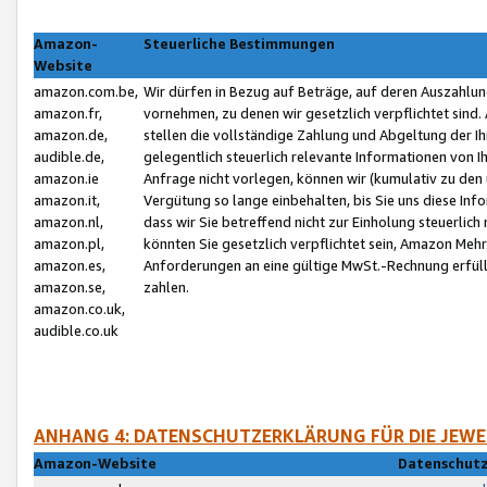
Amazon-
Steuerliche Bestimmungen
Website
amazon.com.be,
Wir dürfen in Bezug auf Beträge, auf deren Auszahlun
amazon.fr,
vornehmen, zu denen wir gesetzlich verpflichtet sind
amazon.de,
stellen die vollständige Zahlung und Abgeltung der 
audible.de,
gelegentlich steuerlich relevante Informationen von I
amazon.ie
Anfrage nicht vorlegen, können wir (kumulativ zu de
amazon.it,
Vergütung so lange einbehalten, bis Sie uns diese Inf
amazon.nl,
dass wir Sie betreffend nicht zur Einholung steuerlich 
amazon.pl,
könnten Sie gesetzlich verpflichtet sein, Amazon Meh
amazon.es,
Anforderungen an eine gültige MwSt.-Rechnung erfüllt
amazon.se,
zahlen.
amazon.co.uk,
audible.co.uk
ANHANG 4: DATENSCHUTZERKLÄRUNG FÜR DIE JEWE
Amazon-Website
Datenschutz