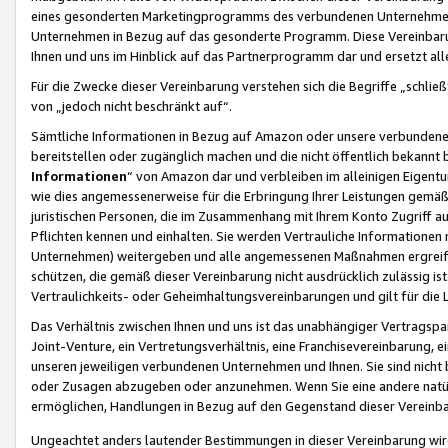
eines gesonderten Marketingprogramms des verbundenen Unternehmens
Unternehmen in Bezug auf das gesonderte Programm. Diese Vereinbarung
Ihnen und uns im Hinblick auf das Partnerprogramm dar und ersetzt al
Für die Zwecke dieser Vereinbarung verstehen sich die Begriffe „schließ
von „jedoch nicht beschränkt auf“.
Sämtliche Informationen in Bezug auf Amazon oder unsere verbunde
bereitstellen oder zugänglich machen und die nicht öffentlich bekannt bz
Informationen
“ von Amazon dar und verbleiben im alleinigen Eigent
wie dies angemessenerweise für die Erbringung Ihrer Leistungen gemäß d
juristischen Personen, die im Zusammenhang mit Ihrem Konto Zugriff au
Pflichten kennen und einhalten. Sie werden Vertrauliche Informationen 
Unternehmen) weitergeben und alle angemessenen Maßnahmen ergreifen
schützen, die gemäß dieser Vereinbarung nicht ausdrücklich zulässig is
Vertraulichkeits- oder Geheimhaltungsvereinbarungen und gilt für die
Das Verhältnis zwischen Ihnen und uns ist das unabhängiger Vertragspa
Joint-Venture, ein Vertretungsverhältnis, eine Franchisevereinbarung, 
unseren jeweiligen verbundenen Unternehmen und Ihnen. Sie sind ni
oder Zusagen abzugeben oder anzunehmen. Wenn Sie eine andere natürli
ermöglichen, Handlungen in Bezug auf den Gegenstand dieser Vereinbar
Ungeachtet anders lautender Bestimmungen in dieser Vereinbarung wird