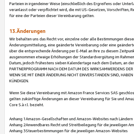
Parteien in irgendeiner Weise (einschließlich des Ergreifens oder Unt
veranlasst oder verpflichtet wird, die mit US-Gesetzen, Vorschriften,
für eine der Parteien dieser Vereinbarung gelten.
13.Änderungen
Wir behalten uns das Recht vor, einzelne oder alle Bestimmungen diese
Änderungsmitteilung, eine geänderte Vereinbarung oder eine geänderte 
über die entsprechende Änderung per E-Mail an Ihre zu diesem Zeitpun
ausgenommen etwaige Erhöhungen der Standardvergütung im Rahmen
Datum, jedoch frühestens sieben Kalendertage nach dem Datum, an de
PARTNERPROGRAMM NACH DEM DATUM DES WIRKSAMWERDENS DER Ä
WENN SIE MIT EINER ÄNDERUNG NICHT EINVERSTANDEN SIND, HABEN S
KÜNDIGEN.
Wenn Sie diese Vereinbarung mit Amazon France Services SAS geschlo
gelten zukünftige Änderungen an dieser Vereinbarung für Sie und Ama
Core S.à r.l. bezieht.
Anhang 1Amazon-Gesellschaften und Amazon-Websites nach Ländern
Anhang 2Anwendbares Recht und Streitbeilegung für die jeweiligen 
Anhang 3Steuerbestimmungen für die jeweiligen Amazon-Websites