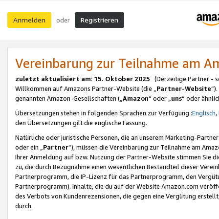
Anmelden
Registrieren
oder
Vereinbarung zur Teilnahme am 
zuletzt aktualisiert am
:
15. Oktober 2025
(Derzeitige Partner - 
Willkommen auf Amazons Partner-Website (die „
Partner-Website
“)
genannten Amazon-Gesellschaften („
Amazon
“ oder „
uns
“ oder ähnli
Übersetzungen stehen in folgenden Sprachen zur Verfügung :
Englisch
,
den Übersetzungen gilt die englische Fassung.
Natürliche oder juristische Personen, die an unserem Marketing-Partn
oder ein „
Partner
“), müssen die Vereinbarung zur Teilnahme am Ama
Ihrer Anmeldung auf bzw. Nutzung der Partner-Website stimmen Sie die
zu, die durch Bezugnahme einen wesentlichen Bestandteil dieser Verei
Partnerprogramm, die IP-Lizenz für das Partnerprogramm, den Vergütu
Partnerprogramm). Inhalte, die du auf der Website Amazon.com veröffe
des Verbots von Kundenrezensionen, die gegen eine Vergütung erstellt, 
durch.