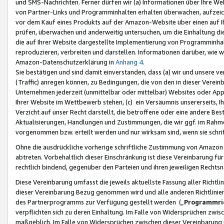
und SMS-Nachrichten. Ferner dürfen wir (a) Informationen über Ihre We
von Partner-Links und Programminhalten erhalten überwachen, aufzei
vor dem Kauf eines Produkts auf der Amazon-Website über einen auf Ih
prüfen, überwachen und anderweitig untersuchen, um die Einhaltung dies
die auf Ihrer Website dargestellte Implementierung von Programminhalt
reproduzieren, verbreiten und darstellen. Informationen darüber, wie w
Amazon-Datenschutzerklärung in
Anhang 4
.
Sie bestätigen und sind damit einverstanden, dass (a) wir und unsere 
(Traffic) anregen können, zu Bedingungen, die von den in dieser Vere
Unternehmen jederzeit (unmittelbar oder mittelbar) Websites oder Appl
Ihrer Website im Wettbewerb stehen, (c) ein Versäumnis unsererseits, I
Verzicht auf unser Recht darstellt, die betroffene oder eine andere B
Aktualisierungen, Handlungen und Zustimmungen, die wir ggf. im Rahme
vorgenommen bzw. erteilt werden und nur wirksam sind, wenn sie schri
Ohne die ausdrückliche vorherige schriftliche Zustimmung von Amazon
abtreten. Vorbehaltlich dieser Einschränkung ist diese Vereinbarung f
rechtlich bindend, gegenüber den Parteien und ihren jeweiligen Rech
Diese Vereinbarung umfasst die jeweils aktuellste Fassung aller Richtli
dieser Vereinbarung Bezug genommen wird und alle anderen Richtlinie
des Partnerprogramms zur Verfügung gestellt werden („
Programmric
verpflichten sich zu deren Einhaltung. Im Falle von Widersprüchen zwi
maßgeblich. Im Falle von Widersprüchen zwischen dieser Vereinbarun