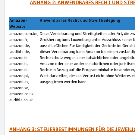
ANHANG 2: ANWENDBARES RECHT UND STRE
Amazon-
Anwendbares Recht und Streitbeilegung
Website
amazon.com.be,
Diese Vereinbarung und Streitigkeiten aller Art, die 
amazon.fr,
Großherzogtums Luxemburg unter Ausschluss seiner Kol
amazon.de,
ausschließlichen Zuständigkeit der Gerichte im Geri
audible.de,
dieser Vereinbarung kann Amazon bei einem zuständig
amazon.ie
Rechtsschutz wegen einer tatsächlichen oder angebli
amazon.it,
Amazon oder einer anderen natürlichen oder juristisc
amazon.nl,
Rechte in Bezug auf die Programminhalte besonderer,
amazon.pl,
Wert darstellen, dessen Verlust nicht ohne Weiteres e
amazon.es,
ausgeglichen werden kann.
amazon.se,
amazon.co.uk,
audible.co.uk
ANHANG 3: STEUERBESTIMMUNGEN FÜR DIE JEWEIL