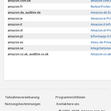
amazon.com.be
amazon.com.b
amazon.fr
Notice:Protec
amazon.de, audible.de
Amazon.de Da
amazon.ie
Amazon.ie Pri
amazon.it
Amazon.it Inf
amazon.nl
Amazon.nl Pri
amazon.pl
Informacja O
amazon.es
Aviso de Priv
amazon.se
Integritetsm
amazon.co.uk, audible.co.uk
Amazon.co.uk 
Teilnahmevereinbarung
Programmrichtlinien
Nutzungsbestimmungen
Kontaktiere uns