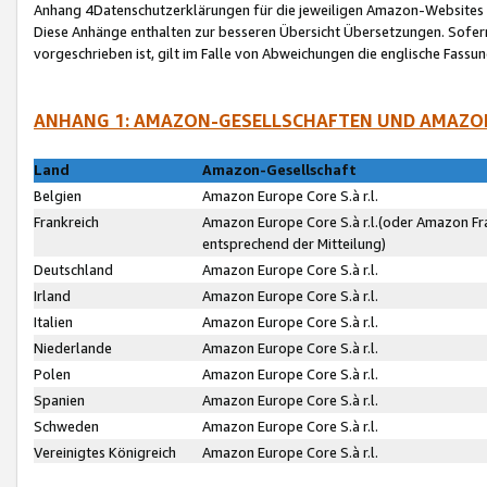
Anhang 4Datenschutzerklärungen für die jeweiligen Amazon-Websites
Diese Anhänge enthalten zur besseren Übersicht Übersetzungen. Sofe
vorgeschrieben ist, gilt im Falle von Abweichungen die englische Fass
ANHANG 1: AMAZON-GESELLSCHAFTEN UND AMAZO
Land
Amazon-Gesellschaft
Belgien
Amazon Europe Core S.à r.l.
Frankreich
Amazon Europe Core S.à r.l.(oder Amazon Fr
entsprechend der Mitteilung)
Deutschland
Amazon Europe Core S.à r.l.
Irland
Amazon Europe Core S.à r.l.
Italien
Amazon Europe Core S.à r.l.
Niederlande
Amazon Europe Core S.à r.l.
Polen
Amazon Europe Core S.à r.l.
Spanien
Amazon Europe Core S.à r.l.
Schweden
Amazon Europe Core S.à r.l.
Vereinigtes Königreich
Amazon Europe Core S.à r.l.