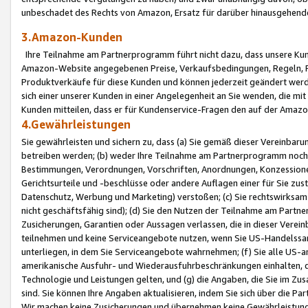
unbeschadet des Rechts von Amazon, Ersatz für darüber hinausgehen
3.Amazon-Kunden
Ihre Teilnahme am Partnerprogramm führt nicht dazu, dass unsere Kun
Amazon-Website angegebenen Preise, Verkaufsbedingungen, Regeln, Ri
Produktverkäufe für diese Kunden und können jederzeit geändert werde
sich einer unserer Kunden in einer Angelegenheit an Sie wenden, die 
Kunden mitteilen, dass er für Kundenservice-Fragen den auf der Ama
4.Gewährleistungen
Sie gewährleisten und sichern zu, dass (a) Sie gemäß dieser Vereinba
betreiben werden; (b) weder Ihre Teilnahme am Partnerprogramm noch d
Bestimmungen, Verordnungen, Vorschriften, Anordnungen, Konzessionen,
Gerichtsurteile und -beschlüsse oder andere Auflagen einer für Sie zu
Datenschutz, Werbung und Marketing) verstoßen; (c) Sie rechtswirksam 
nicht geschäftsfähig sind); (d) Sie den Nutzen der Teilnahme am Partne
Zusicherungen, Garantien oder Aussagen verlassen, die in dieser Verein
teilnehmen und keine Serviceangebote nutzen, wenn Sie US-Handelssa
unterliegen, in dem Sie Serviceangebote wahrnehmen; (f) Sie alle US
amerikanische Ausfuhr- und Wiederausfuhrbeschränkungen einhalten, 
Technologie und Leistungen gelten, und (g) die Angaben, die Sie im 
sind. Sie können Ihre Angaben aktualisieren, indem Sie sich über die 
Wir machen keine Zusicherungen und übernehmen keine Gewährleistun