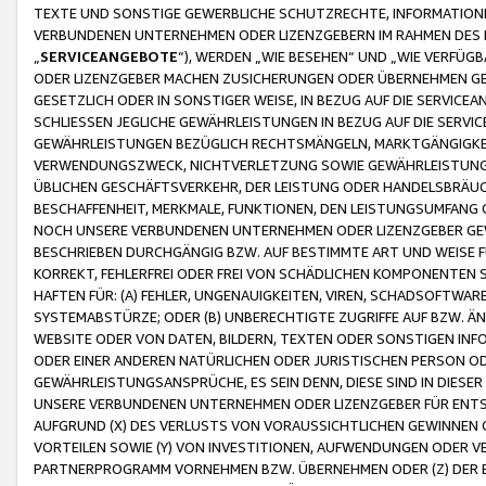
TEXTE UND SONSTIGE GEWERBLICHE SCHUTZRECHTE, INFORMATIONE
VERBUNDENEN UNTERNEHMEN ODER LIZENZGEBERN IM RAHMEN DES
„
SERVICEANGEBOTE
“), WERDEN „WIE BESEHEN“ UND „WIE VERFÜ
ODER LIZENZGEBER MACHEN ZUSICHERUNGEN ODER ÜBERNEHMEN GEW
GESETZLICH ODER IN SONSTIGER WEISE, IN BEZUG AUF DIE SERVI
SCHLIESSEN JEGLICHE GEWÄHRLEISTUNGEN IN BEZUG AUF DIE SERVI
GEWÄHRLEISTUNGEN BEZÜGLICH RECHTSMÄNGELN, MARKTGÄNGIGKEIT
VERWENDUNGSZWECK, NICHTVERLETZUNG SOWIE GEWÄHRLEISTUNGEN 
ÜBLICHEN GESCHÄFTSVERKEHR, DER LEISTUNG ODER HANDELSBRÄUCH
BESCHAFFENHEIT, MERKMALE, FUNKTIONEN, DEN LEISTUNGSUMFANG 
NOCH UNSERE VERBUNDENEN UNTERNEHMEN ODER LIZENZGEBER GEWÄ
BESCHRIEBEN DURCHGÄNGIG BZW. AUF BESTIMMTE ART UND WEISE
KORREKT, FEHLERFREI ODER FREI VON SCHÄDLICHEN KOMPONENTEN
HAFTEN FÜR: (A) FEHLER, UNGENAUIGKEITEN, VIREN, SCHADSOFTW
SYSTEMABSTÜRZE; ODER (B) UNBERECHTIGTE ZUGRIFFE AUF BZW. 
WEBSITE ODER VON DATEN, BILDERN, TEXTEN ODER SONSTIGEN INF
ODER EINER ANDEREN NATÜRLICHEN ODER JURISTISCHEN PERSON OD
GEWÄHRLEISTUNGSANSPRÜCHE, ES SEIN DENN, DIESE SIND IN DIES
UNSERE VERBUNDENEN UNTERNEHMEN ODER LIZENZGEBER FÜR EN
AUFGRUND (X) DES VERLUSTS VON VORAUSSICHTLICHEN GEWINNEN
VORTEILEN SOWIE (Y) VON INVESTITIONEN, AUFWENDUNGEN ODER VE
PARTNERPROGRAMM VORNEHMEN BZW. ÜBERNEHMEN ODER (Z) DER 