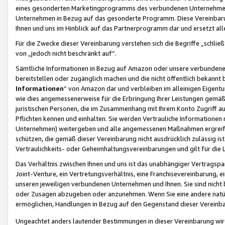
eines gesonderten Marketingprogramms des verbundenen Unternehmens
Unternehmen in Bezug auf das gesonderte Programm. Diese Vereinbarung
Ihnen und uns im Hinblick auf das Partnerprogramm dar und ersetzt al
Für die Zwecke dieser Vereinbarung verstehen sich die Begriffe „schließ
von „jedoch nicht beschränkt auf“.
Sämtliche Informationen in Bezug auf Amazon oder unsere verbunde
bereitstellen oder zugänglich machen und die nicht öffentlich bekannt bz
Informationen
“ von Amazon dar und verbleiben im alleinigen Eigent
wie dies angemessenerweise für die Erbringung Ihrer Leistungen gemäß d
juristischen Personen, die im Zusammenhang mit Ihrem Konto Zugriff au
Pflichten kennen und einhalten. Sie werden Vertrauliche Informationen 
Unternehmen) weitergeben und alle angemessenen Maßnahmen ergreifen
schützen, die gemäß dieser Vereinbarung nicht ausdrücklich zulässig is
Vertraulichkeits- oder Geheimhaltungsvereinbarungen und gilt für die
Das Verhältnis zwischen Ihnen und uns ist das unabhängiger Vertragspa
Joint-Venture, ein Vertretungsverhältnis, eine Franchisevereinbarung, 
unseren jeweiligen verbundenen Unternehmen und Ihnen. Sie sind ni
oder Zusagen abzugeben oder anzunehmen. Wenn Sie eine andere natürli
ermöglichen, Handlungen in Bezug auf den Gegenstand dieser Vereinbar
Ungeachtet anders lautender Bestimmungen in dieser Vereinbarung wird