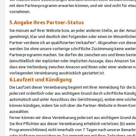
mit dem Partnerprogramm erwarten können, und wir sind nicht für etwa
vornehmen.
5.Angabe Ihres Partner-Status
Sie müssen auf Ihrer Website bzw. an jeder anderen Stelle, an der Am
genehmigt, klar und deutlich den folgenden oder einen im Wesentlichen
Partner verdiene ich an qualifizierten Verkäufen“. Abgesehen von die
werden Sie ohne unsere vorherige schriftliche Zustimmung keine weite
Partnerprogramm machen. Sie dürfen die zwischen uns und Ihnen best
(einschließlich der expliziten oder impliziten Aussage, dass Amazon Si
dass eine Verbindung zwischen Amazon und Ihnen oder einer anderen natü
vorliegenden Vereinbarung ausdrücklich gestattet ist.
6.Laufzeit und Kündigung
Die Laufzeit dieser Vereinbarung beginnt mit Ihrer Anmeldung für die 
jederzeit ordentlich oder aus wichtigem Grund durch schriftliche Kündi
automatisch und unter Ausschluss des Gerichtswegs), wobei eine solch
können kündigen, indem Sie sich über die Partner-Website in Ihrem Ko
auswählen.
Ferner können wir diese Vereinbarung jederzeit aus wichtigem Grund dur
Sie Ihre Pflichten aus dieser Vereinbarung erheblich verletzen; (b) wen
Programmrichtlinien) nicht innerhalb von 7 Tagen nach unserer Benachr
oder Haftungsansprüchen im Zusammenhang mit Ihrer Teilnahme am Pa