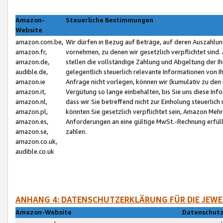
Amazon-
Steuerliche Bestimmungen
Website
amazon.com.be,
Wir dürfen in Bezug auf Beträge, auf deren Auszahlun
amazon.fr,
vornehmen, zu denen wir gesetzlich verpflichtet sind
amazon.de,
stellen die vollständige Zahlung und Abgeltung der 
audible.de,
gelegentlich steuerlich relevante Informationen von I
amazon.ie
Anfrage nicht vorlegen, können wir (kumulativ zu de
amazon.it,
Vergütung so lange einbehalten, bis Sie uns diese Inf
amazon.nl,
dass wir Sie betreffend nicht zur Einholung steuerlich 
amazon.pl,
könnten Sie gesetzlich verpflichtet sein, Amazon Meh
amazon.es,
Anforderungen an eine gültige MwSt.-Rechnung erfüllt
amazon.se,
zahlen.
amazon.co.uk,
audible.co.uk
ANHANG 4: DATENSCHUTZERKLÄRUNG FÜR DIE JEWE
Amazon-Website
Datenschutz