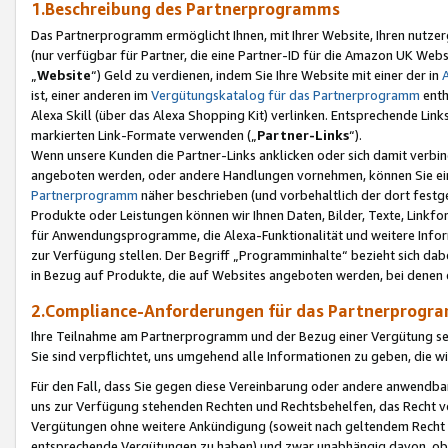
1.Beschreibung des Partnerprogramms
Das Partnerprogramm ermöglicht Ihnen, mit Ihrer Website, Ihren nutzer
(nur verfügbar für Partner, die eine Partner-ID für die Amazon UK We
„
Website
“) Geld zu verdienen, indem Sie Ihre Website mit einer der in
ist, einer anderen im
Vergütungskatalog für das Partnerprogramm
enth
Alexa Skill (über das Alexa Shopping Kit) verlinken. Entsprechende Lin
markierten Link-Formate verwenden („
Partner-Links
“).
Wenn unsere Kunden die Partner-Links anklicken oder sich damit verbi
angeboten werden, oder andere Handlungen vornehmen, können Sie eine
Partnerprogramm
näher beschrieben (und vorbehaltlich der dort festg
Produkte oder Leistungen können wir Ihnen Daten, Bilder, Texte, Linkfo
für Anwendungsprogramme, die Alexa-Funktionalität und weitere Inf
zur Verfügung stellen. Der Begriff „Programminhalte“ bezieht sich dabe
in Bezug auf Produkte, die auf Websites angeboten werden, bei denen 
2.Compliance-Anforderungen für das Partnerprog
Ihre Teilnahme am Partnerprogramm und der Bezug einer Vergütung setz
Sie sind verpflichtet, uns umgehend alle Informationen zu geben, die w
Für den Fall, dass Sie gegen diese Vereinbarung oder andere anwendba
uns zur Verfügung stehenden Rechten und Rechtsbehelfen, das Recht vo
Vergütungen ohne weitere Ankündigung (soweit nach geltendem Recht z
entsprechende Vergütungen zu haben) und zwar unabhängig davon, ob 