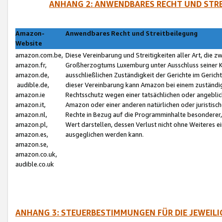
ANHANG 2: ANWENDBARES RECHT UND STRE
Amazon-
Anwendbares Recht und Streitbeilegung
Website
amazon.com.be,
Diese Vereinbarung und Streitigkeiten aller Art, die 
amazon.fr,
Großherzogtums Luxemburg unter Ausschluss seiner Kol
amazon.de,
ausschließlichen Zuständigkeit der Gerichte im Geri
audible.de,
dieser Vereinbarung kann Amazon bei einem zuständig
amazon.ie
Rechtsschutz wegen einer tatsächlichen oder angebli
amazon.it,
Amazon oder einer anderen natürlichen oder juristisc
amazon.nl,
Rechte in Bezug auf die Programminhalte besonderer,
amazon.pl,
Wert darstellen, dessen Verlust nicht ohne Weiteres e
amazon.es,
ausgeglichen werden kann.
amazon.se,
amazon.co.uk,
audible.co.uk
ANHANG 3: STEUERBESTIMMUNGEN FÜR DIE JEWEIL