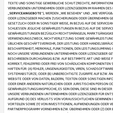
TEXTE UND SONSTIGE GEWERBLICHE SCHUTZRECHTE, INFORMATIONE
VERBUNDENEN UNTERNEHMEN ODER LIZENZGEBERN IM RAHMEN DES
„
SERVICEANGEBOTE
“), WERDEN „WIE BESEHEN“ UND „WIE VERFÜ
ODER LIZENZGEBER MACHEN ZUSICHERUNGEN ODER ÜBERNEHMEN GEW
GESETZLICH ODER IN SONSTIGER WEISE, IN BEZUG AUF DIE SERVI
SCHLIESSEN JEGLICHE GEWÄHRLEISTUNGEN IN BEZUG AUF DIE SERVI
GEWÄHRLEISTUNGEN BEZÜGLICH RECHTSMÄNGELN, MARKTGÄNGIGKEIT
VERWENDUNGSZWECK, NICHTVERLETZUNG SOWIE GEWÄHRLEISTUNGEN 
ÜBLICHEN GESCHÄFTSVERKEHR, DER LEISTUNG ODER HANDELSBRÄUCH
BESCHAFFENHEIT, MERKMALE, FUNKTIONEN, DEN LEISTUNGSUMFANG 
NOCH UNSERE VERBUNDENEN UNTERNEHMEN ODER LIZENZGEBER GEWÄ
BESCHRIEBEN DURCHGÄNGIG BZW. AUF BESTIMMTE ART UND WEISE
KORREKT, FEHLERFREI ODER FREI VON SCHÄDLICHEN KOMPONENTEN
HAFTEN FÜR: (A) FEHLER, UNGENAUIGKEITEN, VIREN, SCHADSOFTW
SYSTEMABSTÜRZE; ODER (B) UNBERECHTIGTE ZUGRIFFE AUF BZW. 
WEBSITE ODER VON DATEN, BILDERN, TEXTEN ODER SONSTIGEN INF
ODER EINER ANDEREN NATÜRLICHEN ODER JURISTISCHEN PERSON OD
GEWÄHRLEISTUNGSANSPRÜCHE, ES SEIN DENN, DIESE SIND IN DIES
UNSERE VERBUNDENEN UNTERNEHMEN ODER LIZENZGEBER FÜR EN
AUFGRUND (X) DES VERLUSTS VON VORAUSSICHTLICHEN GEWINNEN
VORTEILEN SOWIE (Y) VON INVESTITIONEN, AUFWENDUNGEN ODER VE
PARTNERPROGRAMM VORNEHMEN BZW. ÜBERNEHMEN ODER (Z) DER 