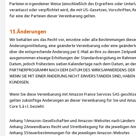
Parteien in irgendeiner Weise (einschließlich des Ergreifens oder Unt
veranlasst oder verpflichtet wird, die mit US-Gesetzen, Vorschriften,
für eine der Parteien dieser Vereinbarung gelten.
13.Änderungen
Wir behalten uns das Recht vor, einzelne oder alle Bestimmungen diese
Änderungsmitteilung, eine geänderte Vereinbarung oder eine geänderte 
über die entsprechende Änderung per E-Mail an Ihre zu diesem Zeitpun
ausgenommen etwaige Erhöhungen der Standardvergütung im Rahmen
Datum, jedoch frühestens sieben Kalendertage nach dem Datum, an de
PARTNERPROGRAMM NACH DEM DATUM DES WIRKSAMWERDENS DER Ä
WENN SIE MIT EINER ÄNDERUNG NICHT EINVERSTANDEN SIND, HABEN S
KÜNDIGEN.
Wenn Sie diese Vereinbarung mit Amazon France Services SAS geschlo
gelten zukünftige Änderungen an dieser Vereinbarung für Sie und Ama
Core S.à r.l. bezieht.
Anhang 1Amazon-Gesellschaften und Amazon-Websites nach Ländern
Anhang 2Anwendbares Recht und Streitbeilegung für die jeweiligen 
Anhang 3Steuerbestimmungen für die jeweiligen Amazon-Websites