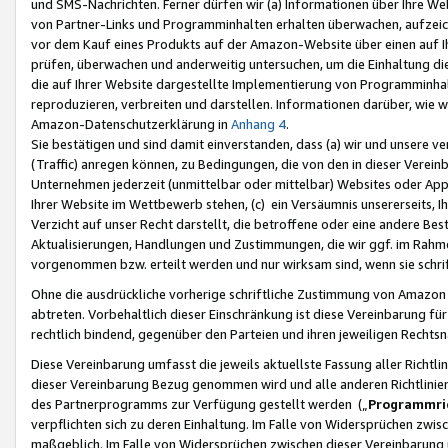
und SMS-Nachrichten. Ferner dürfen wir (a) Informationen über Ihre We
von Partner-Links und Programminhalten erhalten überwachen, aufzei
vor dem Kauf eines Produkts auf der Amazon-Website über einen auf Ih
prüfen, überwachen und anderweitig untersuchen, um die Einhaltung dies
die auf Ihrer Website dargestellte Implementierung von Programminhalt
reproduzieren, verbreiten und darstellen. Informationen darüber, wie w
Amazon-Datenschutzerklärung in
Anhang 4
.
Sie bestätigen und sind damit einverstanden, dass (a) wir und unsere 
(Traffic) anregen können, zu Bedingungen, die von den in dieser Vere
Unternehmen jederzeit (unmittelbar oder mittelbar) Websites oder Appl
Ihrer Website im Wettbewerb stehen, (c) ein Versäumnis unsererseits, I
Verzicht auf unser Recht darstellt, die betroffene oder eine andere B
Aktualisierungen, Handlungen und Zustimmungen, die wir ggf. im Rahme
vorgenommen bzw. erteilt werden und nur wirksam sind, wenn sie schri
Ohne die ausdrückliche vorherige schriftliche Zustimmung von Amazon
abtreten. Vorbehaltlich dieser Einschränkung ist diese Vereinbarung f
rechtlich bindend, gegenüber den Parteien und ihren jeweiligen Rech
Diese Vereinbarung umfasst die jeweils aktuellste Fassung aller Richtli
dieser Vereinbarung Bezug genommen wird und alle anderen Richtlinie
des Partnerprogramms zur Verfügung gestellt werden („
Programmric
verpflichten sich zu deren Einhaltung. Im Falle von Widersprüchen zwi
maßgeblich. Im Falle von Widersprüchen zwischen dieser Vereinbarun