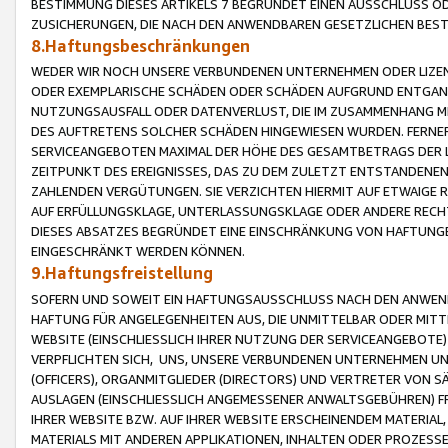
BESTIMMUNG DIESES ARTIKELS 7 BEGRÜNDET EINEN AUSSCHLUSS 
ZUSICHERUNGEN, DIE NACH DEN ANWENDBAREN GESETZLICHEN BE
8.Haftungsbeschränkungen
WEDER WIR NOCH UNSERE VERBUNDENEN UNTERNEHMEN ODER LIZEN
ODER EXEMPLARISCHE SCHÄDEN ODER SCHÄDEN AUFGRUND ENTGANG
NUTZUNGSAUSFALL ODER DATENVERLUST, DIE IM ZUSAMMENHANG MI
DES AUFTRETENS SOLCHER SCHÄDEN HINGEWIESEN WURDEN. FERN
SERVICEANGEBOTEN MAXIMAL DER HÖHE DES GESAMTBETRAGS DER 
ZEITPUNKT DES EREIGNISSES, DAS ZU DEM ZULETZT ENTSTANDENE
ZAHLENDEN VERGÜTUNGEN. SIE VERZICHTEN HIERMIT AUF ETWAIGE 
AUF ERFÜLLUNGSKLAGE, UNTERLASSUNGSKLAGE ODER ANDERE RECHT
DIESES ABSATZES BEGRÜNDET EINE EINSCHRÄNKUNG VON HAFTUNG
EINGESCHRÄNKT WERDEN KÖNNEN.
9.Haftungsfreistellung
SOFERN UND SOWEIT EIN HAFTUNGSAUSSCHLUSS NACH DEN ANWENDB
HAFTUNG FÜR ANGELEGENHEITEN AUS, DIE UNMITTELBAR ODER MITT
WEBSITE (EINSCHLIESSLICH IHRER NUTZUNG DER SERVICEANGEBOTE)
VERPFLICHTEN SICH, UNS, UNSERE VERBUNDENEN UNTERNEHMEN UN
(OFFICERS), ORGANMITGLIEDER (DIRECTORS) UND VERTRETER VON 
AUSLAGEN (EINSCHLIESSLICH ANGEMESSENER ANWALTSGEBÜHREN) FR
IHRER WEBSITE BZW. AUF IHRER WEBSITE ERSCHEINENDEM MATERIAL
MATERIALS MIT ANDEREN APPLIKATIONEN, INHALTEN ODER PROZESSE