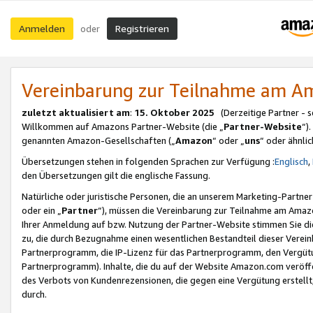
Anmelden
Registrieren
oder
Vereinbarung zur Teilnahme am 
zuletzt aktualisiert am
:
15. Oktober 2025
(Derzeitige Partner - 
Willkommen auf Amazons Partner-Website (die „
Partner-Website
“)
genannten Amazon-Gesellschaften („
Amazon
“ oder „
uns
“ oder ähnli
Übersetzungen stehen in folgenden Sprachen zur Verfügung :
Englisch
,
den Übersetzungen gilt die englische Fassung.
Natürliche oder juristische Personen, die an unserem Marketing-Partn
oder ein „
Partner
“), müssen die Vereinbarung zur Teilnahme am Ama
Ihrer Anmeldung auf bzw. Nutzung der Partner-Website stimmen Sie die
zu, die durch Bezugnahme einen wesentlichen Bestandteil dieser Verei
Partnerprogramm, die IP-Lizenz für das Partnerprogramm, den Vergütu
Partnerprogramm). Inhalte, die du auf der Website Amazon.com veröffe
des Verbots von Kundenrezensionen, die gegen eine Vergütung erstellt, 
durch.