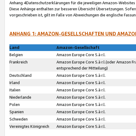
Anhang 4Datenschutzerklärungen für die jeweiligen Amazon-Websites
Diese Anhänge enthalten zur besseren Übersicht Übersetzungen. Sofe
vorgeschrieben ist, gilt im Falle von Abweichungen die englische Fass
ANHANG 1: AMAZON-GESELLSCHAFTEN UND AMAZO
Land
Amazon-Gesellschaft
Belgien
Amazon Europe Core S.à r.l.
Frankreich
Amazon Europe Core S.à r.l.(oder Amazon Fr
entsprechend der Mitteilung)
Deutschland
Amazon Europe Core S.à r.l.
Irland
Amazon Europe Core S.à r.l.
Italien
Amazon Europe Core S.à r.l.
Niederlande
Amazon Europe Core S.à r.l.
Polen
Amazon Europe Core S.à r.l.
Spanien
Amazon Europe Core S.à r.l.
Schweden
Amazon Europe Core S.à r.l.
Vereinigtes Königreich
Amazon Europe Core S.à r.l.