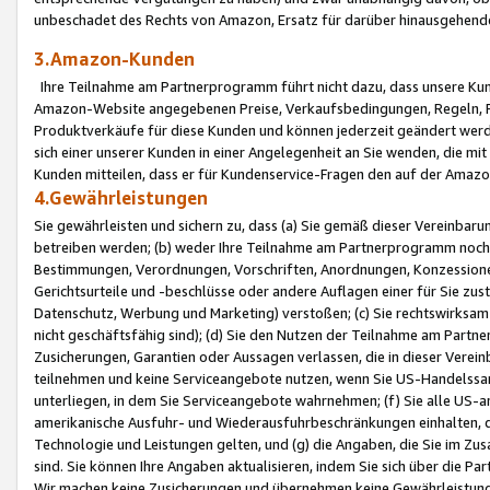
unbeschadet des Rechts von Amazon, Ersatz für darüber hinausgehen
3.Amazon-Kunden
Ihre Teilnahme am Partnerprogramm führt nicht dazu, dass unsere Kun
Amazon-Website angegebenen Preise, Verkaufsbedingungen, Regeln, Ri
Produktverkäufe für diese Kunden und können jederzeit geändert werde
sich einer unserer Kunden in einer Angelegenheit an Sie wenden, die 
Kunden mitteilen, dass er für Kundenservice-Fragen den auf der Ama
4.Gewährleistungen
Sie gewährleisten und sichern zu, dass (a) Sie gemäß dieser Vereinba
betreiben werden; (b) weder Ihre Teilnahme am Partnerprogramm noch d
Bestimmungen, Verordnungen, Vorschriften, Anordnungen, Konzessionen,
Gerichtsurteile und -beschlüsse oder andere Auflagen einer für Sie zu
Datenschutz, Werbung und Marketing) verstoßen; (c) Sie rechtswirksam 
nicht geschäftsfähig sind); (d) Sie den Nutzen der Teilnahme am Partne
Zusicherungen, Garantien oder Aussagen verlassen, die in dieser Verein
teilnehmen und keine Serviceangebote nutzen, wenn Sie US-Handelssa
unterliegen, in dem Sie Serviceangebote wahrnehmen; (f) Sie alle US
amerikanische Ausfuhr- und Wiederausfuhrbeschränkungen einhalten, 
Technologie und Leistungen gelten, und (g) die Angaben, die Sie im 
sind. Sie können Ihre Angaben aktualisieren, indem Sie sich über die 
Wir machen keine Zusicherungen und übernehmen keine Gewährleistun