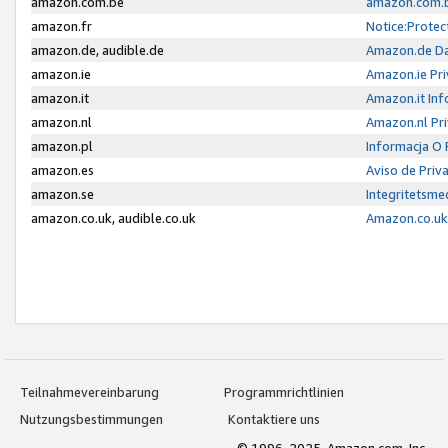
amazon.com.be
amazon.com.b
amazon.fr
Notice:Protec
amazon.de, audible.de
Amazon.de Da
amazon.ie
Amazon.ie Pri
amazon.it
Amazon.it Inf
amazon.nl
Amazon.nl Pri
amazon.pl
Informacja O
amazon.es
Aviso de Priv
amazon.se
Integritetsm
amazon.co.uk, audible.co.uk
Amazon.co.uk 
Teilnahmevereinbarung
Programmrichtlinien
Nutzungsbestimmungen
Kontaktiere uns