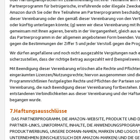
Partnerprogramm für betrügerische, irreführende oder illegale Zwecke
Amazon durch Sie oder Ihre Teilnahme am Partnerprogramm beschädig
dieser Vereinbarung oder den gemäß dieser Vereinbarung von den Vertr
oder künftig unterliegen könnte; (g) wenn wir diese Vereinbarung mit I
gemeinsam mit Ihnen agieren, bereits in der Vergangenheit, gleich aus
das Partnerprogramm in der allgemein angebotenen Form beenden. Vors
gegen die Bestimmungen der Ziffer 5 und jeder Verstoß gegen die Prog
Wir dürfen angefallene und noch nicht ausgezahlte Vergütungen nach 
sicherzustellen, dass der richtige Betrag ausgezahlt wird (beispielsw
Mit Beendigung dieser Vereinbarung erlöschen alle Rechte und Pflichte
eingeräumten Lizenzen/Nutzungsrechte; hiervon ausgenommen sind die in 
Programmrichtlinien festgelegten Rechte und Pflichten der Parteien sow
Vereinbarung, die nach Beendigung dieser Vereinbarung fortbestehen. D
entstandenen Verbindlichkeiten aus dieser Vereinbarung und der Haft
begangen wurde.
7.Haftungsausschlüsse
DAS PARTNERPROGRAMM, DIE AMAZON-WEBSITE, PRODUKTE UND DI
PARTNER-LINKS, LINKFORMATE, INHALTE, DIE ANWENDUNGSPROGR
PRODUKTWERBUNG, UNSERE DOMAIN-NAMEN, MARKEN UND LOGOS S
UNTERNEHMEN (EINSCHLIESSLICH DER AMAZON-MARKEN) UND DIE GE