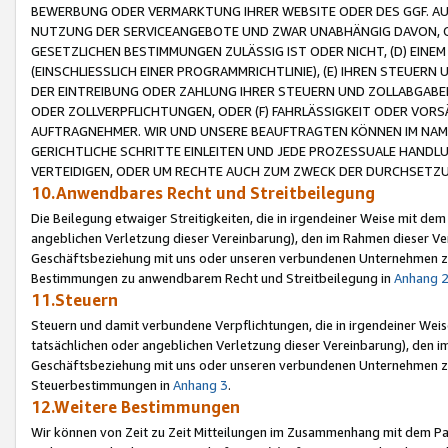
BEWERBUNG ODER VERMARKTUNG IHRER WEBSITE ODER DES GGF. AUF 
NUTZUNG DER SERVICEANGEBOTE UND ZWAR UNABHÄNGIG DAVON, O
GESETZLICHEN BESTIMMUNGEN ZULÄSSIG IST ODER NICHT, (D) EINE
(EINSCHLIESSLICH EINER PROGRAMMRICHTLINIE), (E) IHREN STEUER
DER EINTREIBUNG ODER ZAHLUNG IHRER STEUERN UND ZOLLABGAB
ODER ZOLLVERPFLICHTUNGEN, ODER (F) FAHRLÄSSIGKEIT ODER VORS
AUFTRAGNEHMER. WIR UND UNSERE BEAUFTRAGTEN KÖNNEN IM NAME
GERICHTLICHE SCHRITTE EINLEITEN UND JEDE PROZESSUALE HAND
VERTEIDIGEN, ODER UM RECHTE AUCH ZUM ZWECK DER DURCHSETZU
10.Anwendbares Recht und Streitbeilegung
Die Beilegung etwaiger Streitigkeiten, die in irgendeiner Weise mit de
angeblichen Verletzung dieser Vereinbarung), den im Rahmen dieser Ve
Geschäftsbeziehung mit uns oder unseren verbundenen Unternehmen zu
Bestimmungen zu anwendbarem Recht und Streitbeilegung in
Anhang 
11.Steuern
Steuern und damit verbundene Verpflichtungen, die in irgendeiner Wei
tatsächlichen oder angeblichen Verletzung dieser Vereinbarung), den 
Geschäftsbeziehung mit uns oder unseren verbundenen Unternehmen z
Steuerbestimmungen in
Anhang 3
.
12.Weitere Bestimmungen
Wir können von Zeit zu Zeit Mitteilungen im Zusammenhang mit dem Par