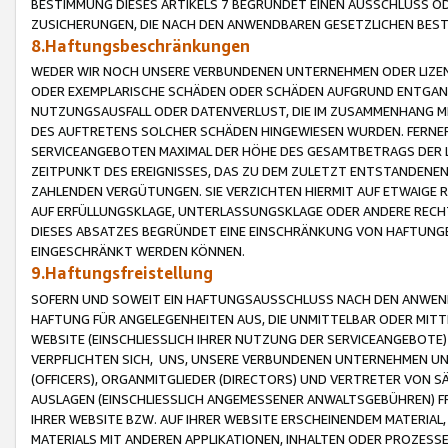
BESTIMMUNG DIESES ARTIKELS 7 BEGRÜNDET EINEN AUSSCHLUSS 
ZUSICHERUNGEN, DIE NACH DEN ANWENDBAREN GESETZLICHEN BE
8.Haftungsbeschränkungen
WEDER WIR NOCH UNSERE VERBUNDENEN UNTERNEHMEN ODER LIZEN
ODER EXEMPLARISCHE SCHÄDEN ODER SCHÄDEN AUFGRUND ENTGANG
NUTZUNGSAUSFALL ODER DATENVERLUST, DIE IM ZUSAMMENHANG MI
DES AUFTRETENS SOLCHER SCHÄDEN HINGEWIESEN WURDEN. FERN
SERVICEANGEBOTEN MAXIMAL DER HÖHE DES GESAMTBETRAGS DER 
ZEITPUNKT DES EREIGNISSES, DAS ZU DEM ZULETZT ENTSTANDENE
ZAHLENDEN VERGÜTUNGEN. SIE VERZICHTEN HIERMIT AUF ETWAIGE 
AUF ERFÜLLUNGSKLAGE, UNTERLASSUNGSKLAGE ODER ANDERE RECHT
DIESES ABSATZES BEGRÜNDET EINE EINSCHRÄNKUNG VON HAFTUNG
EINGESCHRÄNKT WERDEN KÖNNEN.
9.Haftungsfreistellung
SOFERN UND SOWEIT EIN HAFTUNGSAUSSCHLUSS NACH DEN ANWENDB
HAFTUNG FÜR ANGELEGENHEITEN AUS, DIE UNMITTELBAR ODER MITT
WEBSITE (EINSCHLIESSLICH IHRER NUTZUNG DER SERVICEANGEBOTE)
VERPFLICHTEN SICH, UNS, UNSERE VERBUNDENEN UNTERNEHMEN UN
(OFFICERS), ORGANMITGLIEDER (DIRECTORS) UND VERTRETER VON 
AUSLAGEN (EINSCHLIESSLICH ANGEMESSENER ANWALTSGEBÜHREN) FR
IHRER WEBSITE BZW. AUF IHRER WEBSITE ERSCHEINENDEM MATERIAL
MATERIALS MIT ANDEREN APPLIKATIONEN, INHALTEN ODER PROZESSE