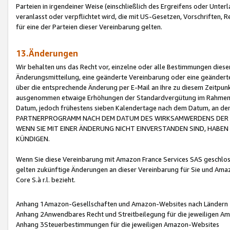
Parteien in irgendeiner Weise (einschließlich des Ergreifens oder Unt
veranlasst oder verpflichtet wird, die mit US-Gesetzen, Vorschriften,
für eine der Parteien dieser Vereinbarung gelten.
13.Änderungen
Wir behalten uns das Recht vor, einzelne oder alle Bestimmungen diese
Änderungsmitteilung, eine geänderte Vereinbarung oder eine geänderte 
über die entsprechende Änderung per E-Mail an Ihre zu diesem Zeitpun
ausgenommen etwaige Erhöhungen der Standardvergütung im Rahmen
Datum, jedoch frühestens sieben Kalendertage nach dem Datum, an de
PARTNERPROGRAMM NACH DEM DATUM DES WIRKSAMWERDENS DER Ä
WENN SIE MIT EINER ÄNDERUNG NICHT EINVERSTANDEN SIND, HABEN S
KÜNDIGEN.
Wenn Sie diese Vereinbarung mit Amazon France Services SAS geschlo
gelten zukünftige Änderungen an dieser Vereinbarung für Sie und Ama
Core S.à r.l. bezieht.
Anhang 1Amazon-Gesellschaften und Amazon-Websites nach Ländern
Anhang 2Anwendbares Recht und Streitbeilegung für die jeweiligen 
Anhang 3Steuerbestimmungen für die jeweiligen Amazon-Websites