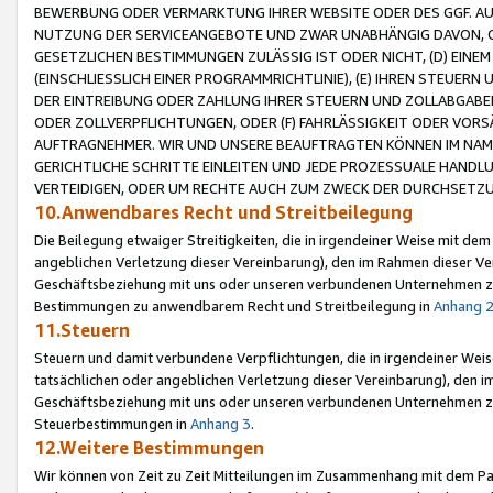
BEWERBUNG ODER VERMARKTUNG IHRER WEBSITE ODER DES GGF. AUF 
NUTZUNG DER SERVICEANGEBOTE UND ZWAR UNABHÄNGIG DAVON, O
GESETZLICHEN BESTIMMUNGEN ZULÄSSIG IST ODER NICHT, (D) EINE
(EINSCHLIESSLICH EINER PROGRAMMRICHTLINIE), (E) IHREN STEUER
DER EINTREIBUNG ODER ZAHLUNG IHRER STEUERN UND ZOLLABGAB
ODER ZOLLVERPFLICHTUNGEN, ODER (F) FAHRLÄSSIGKEIT ODER VORS
AUFTRAGNEHMER. WIR UND UNSERE BEAUFTRAGTEN KÖNNEN IM NAME
GERICHTLICHE SCHRITTE EINLEITEN UND JEDE PROZESSUALE HAND
VERTEIDIGEN, ODER UM RECHTE AUCH ZUM ZWECK DER DURCHSETZU
10.Anwendbares Recht und Streitbeilegung
Die Beilegung etwaiger Streitigkeiten, die in irgendeiner Weise mit de
angeblichen Verletzung dieser Vereinbarung), den im Rahmen dieser Ve
Geschäftsbeziehung mit uns oder unseren verbundenen Unternehmen zu
Bestimmungen zu anwendbarem Recht und Streitbeilegung in
Anhang 
11.Steuern
Steuern und damit verbundene Verpflichtungen, die in irgendeiner Wei
tatsächlichen oder angeblichen Verletzung dieser Vereinbarung), den 
Geschäftsbeziehung mit uns oder unseren verbundenen Unternehmen z
Steuerbestimmungen in
Anhang 3
.
12.Weitere Bestimmungen
Wir können von Zeit zu Zeit Mitteilungen im Zusammenhang mit dem Par