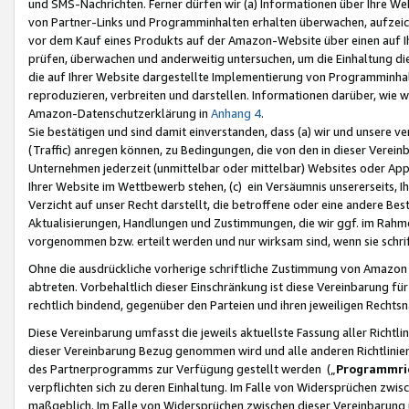
und SMS-Nachrichten. Ferner dürfen wir (a) Informationen über Ihre We
von Partner-Links und Programminhalten erhalten überwachen, aufzei
vor dem Kauf eines Produkts auf der Amazon-Website über einen auf Ih
prüfen, überwachen und anderweitig untersuchen, um die Einhaltung dies
die auf Ihrer Website dargestellte Implementierung von Programminhalt
reproduzieren, verbreiten und darstellen. Informationen darüber, wie w
Amazon-Datenschutzerklärung in
Anhang 4
.
Sie bestätigen und sind damit einverstanden, dass (a) wir und unsere 
(Traffic) anregen können, zu Bedingungen, die von den in dieser Vere
Unternehmen jederzeit (unmittelbar oder mittelbar) Websites oder Appl
Ihrer Website im Wettbewerb stehen, (c) ein Versäumnis unsererseits, I
Verzicht auf unser Recht darstellt, die betroffene oder eine andere B
Aktualisierungen, Handlungen und Zustimmungen, die wir ggf. im Rahme
vorgenommen bzw. erteilt werden und nur wirksam sind, wenn sie schri
Ohne die ausdrückliche vorherige schriftliche Zustimmung von Amazon
abtreten. Vorbehaltlich dieser Einschränkung ist diese Vereinbarung f
rechtlich bindend, gegenüber den Parteien und ihren jeweiligen Rech
Diese Vereinbarung umfasst die jeweils aktuellste Fassung aller Richtli
dieser Vereinbarung Bezug genommen wird und alle anderen Richtlinie
des Partnerprogramms zur Verfügung gestellt werden („
Programmric
verpflichten sich zu deren Einhaltung. Im Falle von Widersprüchen zwi
maßgeblich. Im Falle von Widersprüchen zwischen dieser Vereinbarun