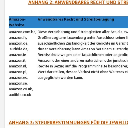
ANHANG 2: ANWENDBARES RECHT UND STRE
Amazon-
Anwendbares Recht und Streitbeilegung
Website
amazon.com.be,
Diese Vereinbarung und Streitigkeiten aller Art, die 
amazon.fr,
Großherzogtums Luxemburg unter Ausschluss seiner Kol
amazon.de,
ausschließlichen Zuständigkeit der Gerichte im Geri
audible.de,
dieser Vereinbarung kann Amazon bei einem zuständig
amazon.ie
Rechtsschutz wegen einer tatsächlichen oder angebli
amazon.it,
Amazon oder einer anderen natürlichen oder juristisc
amazon.nl,
Rechte in Bezug auf die Programminhalte besonderer,
amazon.pl,
Wert darstellen, dessen Verlust nicht ohne Weiteres e
amazon.es,
ausgeglichen werden kann.
amazon.se,
amazon.co.uk,
audible.co.uk
ANHANG 3: STEUERBESTIMMUNGEN FÜR DIE JEWEIL