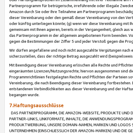
Partnerprogramm für betrügerische, irreführende oder illegale Zwecke
Amazon durch Sie oder Ihre Teilnahme am Partnerprogramm beschädig
dieser Vereinbarung oder den gemäß dieser Vereinbarung von den Vertr
oder künftig unterliegen könnte; (g) wenn wir diese Vereinbarung mit I
gemeinsam mit Ihnen agieren, bereits in der Vergangenheit, gleich aus
das Partnerprogramm in der allgemein angebotenen Form beenden. Vors
gegen die Bestimmungen der Ziffer 5 und jeder Verstoß gegen die Prog
Wir dürfen angefallene und noch nicht ausgezahlte Vergütungen nach 
sicherzustellen, dass der richtige Betrag ausgezahlt wird (beispielsw
Mit Beendigung dieser Vereinbarung erlöschen alle Rechte und Pflichte
eingeräumten Lizenzen/Nutzungsrechte; hiervon ausgenommen sind die in 
Programmrichtlinien festgelegten Rechte und Pflichten der Parteien sow
Vereinbarung, die nach Beendigung dieser Vereinbarung fortbestehen. D
entstandenen Verbindlichkeiten aus dieser Vereinbarung und der Haft
begangen wurde.
7.Haftungsausschlüsse
DAS PARTNERPROGRAMM, DIE AMAZON-WEBSITE, PRODUKTE UND DI
PARTNER-LINKS, LINKFORMATE, INHALTE, DIE ANWENDUNGSPROGR
PRODUKTWERBUNG, UNSERE DOMAIN-NAMEN, MARKEN UND LOGOS S
UNTERNEHMEN (EINSCHLIESSLICH DER AMAZON-MARKEN) UND DIE GE