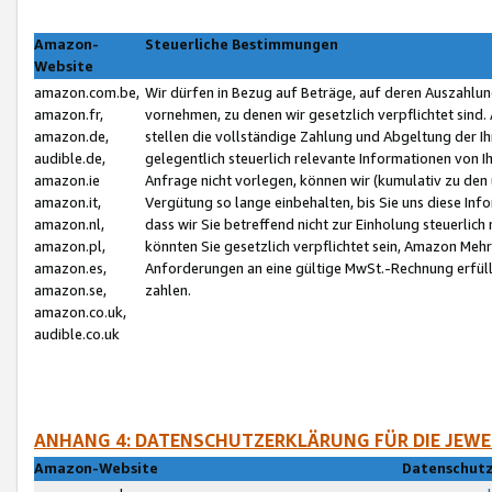
Amazon-
Steuerliche Bestimmungen
Website
amazon.com.be,
Wir dürfen in Bezug auf Beträge, auf deren Auszahlun
amazon.fr,
vornehmen, zu denen wir gesetzlich verpflichtet sind
amazon.de,
stellen die vollständige Zahlung und Abgeltung der 
audible.de,
gelegentlich steuerlich relevante Informationen von I
amazon.ie
Anfrage nicht vorlegen, können wir (kumulativ zu de
amazon.it,
Vergütung so lange einbehalten, bis Sie uns diese Inf
amazon.nl,
dass wir Sie betreffend nicht zur Einholung steuerlich 
amazon.pl,
könnten Sie gesetzlich verpflichtet sein, Amazon Meh
amazon.es,
Anforderungen an eine gültige MwSt.-Rechnung erfüllt
amazon.se,
zahlen.
amazon.co.uk,
audible.co.uk
ANHANG 4: DATENSCHUTZERKLÄRUNG FÜR DIE JEWE
Amazon-Website
Datenschutz