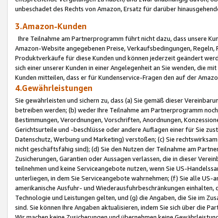
unbeschadet des Rechts von Amazon, Ersatz für darüber hinausgehen
3.Amazon-Kunden
Ihre Teilnahme am Partnerprogramm führt nicht dazu, dass unsere Kun
Amazon-Website angegebenen Preise, Verkaufsbedingungen, Regeln, Ri
Produktverkäufe für diese Kunden und können jederzeit geändert werde
sich einer unserer Kunden in einer Angelegenheit an Sie wenden, die 
Kunden mitteilen, dass er für Kundenservice-Fragen den auf der Ama
4.Gewährleistungen
Sie gewährleisten und sichern zu, dass (a) Sie gemäß dieser Vereinba
betreiben werden; (b) weder Ihre Teilnahme am Partnerprogramm noch d
Bestimmungen, Verordnungen, Vorschriften, Anordnungen, Konzessionen,
Gerichtsurteile und -beschlüsse oder andere Auflagen einer für Sie zu
Datenschutz, Werbung und Marketing) verstoßen; (c) Sie rechtswirksam 
nicht geschäftsfähig sind); (d) Sie den Nutzen der Teilnahme am Partne
Zusicherungen, Garantien oder Aussagen verlassen, die in dieser Verein
teilnehmen und keine Serviceangebote nutzen, wenn Sie US-Handelssa
unterliegen, in dem Sie Serviceangebote wahrnehmen; (f) Sie alle US
amerikanische Ausfuhr- und Wiederausfuhrbeschränkungen einhalten, 
Technologie und Leistungen gelten, und (g) die Angaben, die Sie im 
sind. Sie können Ihre Angaben aktualisieren, indem Sie sich über die 
Wir machen keine Zusicherungen und übernehmen keine Gewährleistun