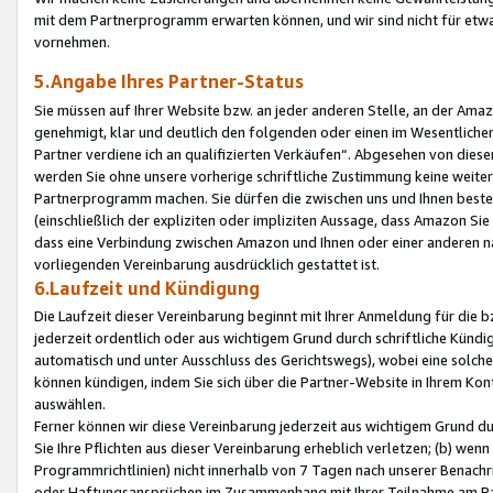
mit dem Partnerprogramm erwarten können, und wir sind nicht für etwa
vornehmen.
5.Angabe Ihres Partner-Status
Sie müssen auf Ihrer Website bzw. an jeder anderen Stelle, an der Am
genehmigt, klar und deutlich den folgenden oder einen im Wesentlichen
Partner verdiene ich an qualifizierten Verkäufen“. Abgesehen von die
werden Sie ohne unsere vorherige schriftliche Zustimmung keine weite
Partnerprogramm machen. Sie dürfen die zwischen uns und Ihnen best
(einschließlich der expliziten oder impliziten Aussage, dass Amazon Si
dass eine Verbindung zwischen Amazon und Ihnen oder einer anderen natü
vorliegenden Vereinbarung ausdrücklich gestattet ist.
6.Laufzeit und Kündigung
Die Laufzeit dieser Vereinbarung beginnt mit Ihrer Anmeldung für die 
jederzeit ordentlich oder aus wichtigem Grund durch schriftliche Kündi
automatisch und unter Ausschluss des Gerichtswegs), wobei eine solch
können kündigen, indem Sie sich über die Partner-Website in Ihrem Ko
auswählen.
Ferner können wir diese Vereinbarung jederzeit aus wichtigem Grund dur
Sie Ihre Pflichten aus dieser Vereinbarung erheblich verletzen; (b) wen
Programmrichtlinien) nicht innerhalb von 7 Tagen nach unserer Benachr
oder Haftungsansprüchen im Zusammenhang mit Ihrer Teilnahme am Pa