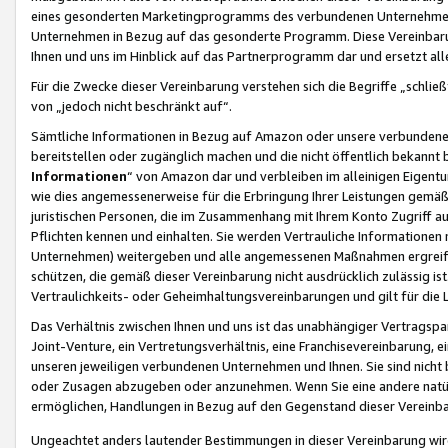
eines gesonderten Marketingprogramms des verbundenen Unternehmens
Unternehmen in Bezug auf das gesonderte Programm. Diese Vereinbarung
Ihnen und uns im Hinblick auf das Partnerprogramm dar und ersetzt al
Für die Zwecke dieser Vereinbarung verstehen sich die Begriffe „schließ
von „jedoch nicht beschränkt auf“.
Sämtliche Informationen in Bezug auf Amazon oder unsere verbunde
bereitstellen oder zugänglich machen und die nicht öffentlich bekannt bz
Informationen
“ von Amazon dar und verbleiben im alleinigen Eigent
wie dies angemessenerweise für die Erbringung Ihrer Leistungen gemäß d
juristischen Personen, die im Zusammenhang mit Ihrem Konto Zugriff au
Pflichten kennen und einhalten. Sie werden Vertrauliche Informationen 
Unternehmen) weitergeben und alle angemessenen Maßnahmen ergreifen
schützen, die gemäß dieser Vereinbarung nicht ausdrücklich zulässig is
Vertraulichkeits- oder Geheimhaltungsvereinbarungen und gilt für die
Das Verhältnis zwischen Ihnen und uns ist das unabhängiger Vertragspa
Joint-Venture, ein Vertretungsverhältnis, eine Franchisevereinbarung, 
unseren jeweiligen verbundenen Unternehmen und Ihnen. Sie sind ni
oder Zusagen abzugeben oder anzunehmen. Wenn Sie eine andere natürli
ermöglichen, Handlungen in Bezug auf den Gegenstand dieser Vereinbar
Ungeachtet anders lautender Bestimmungen in dieser Vereinbarung wird