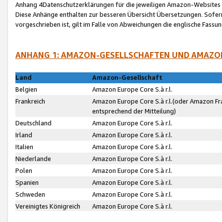
Anhang 4Datenschutzerklärungen für die jeweiligen Amazon-Websites
Diese Anhänge enthalten zur besseren Übersicht Übersetzungen. Sofe
vorgeschrieben ist, gilt im Falle von Abweichungen die englische Fass
ANHANG 1: AMAZON-GESELLSCHAFTEN UND AMAZO
Land
Amazon-Gesellschaft
Belgien
Amazon Europe Core S.à r.l.
Frankreich
Amazon Europe Core S.à r.l.(oder Amazon Fr
entsprechend der Mitteilung)
Deutschland
Amazon Europe Core S.à r.l.
Irland
Amazon Europe Core S.à r.l.
Italien
Amazon Europe Core S.à r.l.
Niederlande
Amazon Europe Core S.à r.l.
Polen
Amazon Europe Core S.à r.l.
Spanien
Amazon Europe Core S.à r.l.
Schweden
Amazon Europe Core S.à r.l.
Vereinigtes Königreich
Amazon Europe Core S.à r.l.