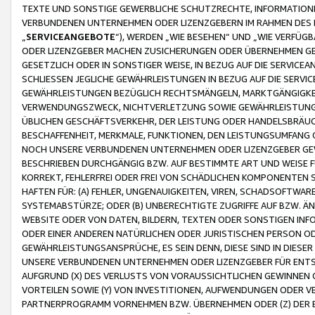
TEXTE UND SONSTIGE GEWERBLICHE SCHUTZRECHTE, INFORMATIONE
VERBUNDENEN UNTERNEHMEN ODER LIZENZGEBERN IM RAHMEN DES
„
SERVICEANGEBOTE
“), WERDEN „WIE BESEHEN“ UND „WIE VERFÜ
ODER LIZENZGEBER MACHEN ZUSICHERUNGEN ODER ÜBERNEHMEN GEW
GESETZLICH ODER IN SONSTIGER WEISE, IN BEZUG AUF DIE SERVI
SCHLIESSEN JEGLICHE GEWÄHRLEISTUNGEN IN BEZUG AUF DIE SERVI
GEWÄHRLEISTUNGEN BEZÜGLICH RECHTSMÄNGELN, MARKTGÄNGIGKEIT
VERWENDUNGSZWECK, NICHTVERLETZUNG SOWIE GEWÄHRLEISTUNGEN 
ÜBLICHEN GESCHÄFTSVERKEHR, DER LEISTUNG ODER HANDELSBRÄUCH
BESCHAFFENHEIT, MERKMALE, FUNKTIONEN, DEN LEISTUNGSUMFANG 
NOCH UNSERE VERBUNDENEN UNTERNEHMEN ODER LIZENZGEBER GEWÄ
BESCHRIEBEN DURCHGÄNGIG BZW. AUF BESTIMMTE ART UND WEISE
KORREKT, FEHLERFREI ODER FREI VON SCHÄDLICHEN KOMPONENTEN
HAFTEN FÜR: (A) FEHLER, UNGENAUIGKEITEN, VIREN, SCHADSOFTW
SYSTEMABSTÜRZE; ODER (B) UNBERECHTIGTE ZUGRIFFE AUF BZW. 
WEBSITE ODER VON DATEN, BILDERN, TEXTEN ODER SONSTIGEN INF
ODER EINER ANDEREN NATÜRLICHEN ODER JURISTISCHEN PERSON OD
GEWÄHRLEISTUNGSANSPRÜCHE, ES SEIN DENN, DIESE SIND IN DIES
UNSERE VERBUNDENEN UNTERNEHMEN ODER LIZENZGEBER FÜR EN
AUFGRUND (X) DES VERLUSTS VON VORAUSSICHTLICHEN GEWINNEN
VORTEILEN SOWIE (Y) VON INVESTITIONEN, AUFWENDUNGEN ODER VE
PARTNERPROGRAMM VORNEHMEN BZW. ÜBERNEHMEN ODER (Z) DER 