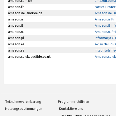
amazon.com.be
amazon.com.b
amazon.fr
Notice:Protec
amazon.de, audible.de
Amazon.de Da
amazon.ie
Amazon.ie Pri
amazon.it
Amazon.it Inf
amazon.nl
Amazon.nl Pri
amazon.pl
Informacja O
amazon.es
Aviso de Priv
amazon.se
Integritetsm
amazon.co.uk, audible.co.uk
Amazon.co.uk 
Teilnahmevereinbarung
Programmrichtlinien
Nutzungsbestimmungen
Kontaktiere uns