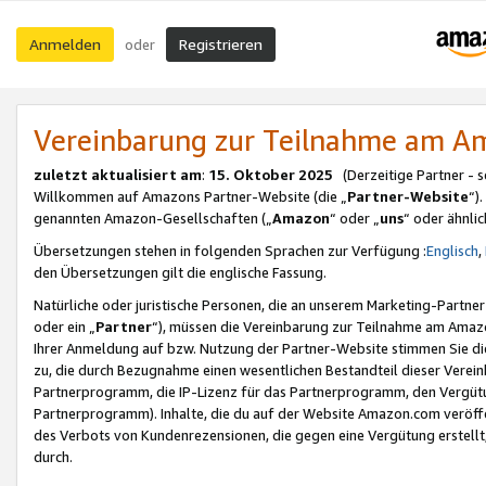
Anmelden
Registrieren
oder
Vereinbarung zur Teilnahme am 
zuletzt aktualisiert am
:
15. Oktober 2025
(Derzeitige Partner - 
Willkommen auf Amazons Partner-Website (die „
Partner-Website
“)
genannten Amazon-Gesellschaften („
Amazon
“ oder „
uns
“ oder ähnli
Übersetzungen stehen in folgenden Sprachen zur Verfügung :
Englisch
,
den Übersetzungen gilt die englische Fassung.
Natürliche oder juristische Personen, die an unserem Marketing-Partn
oder ein „
Partner
“), müssen die Vereinbarung zur Teilnahme am Ama
Ihrer Anmeldung auf bzw. Nutzung der Partner-Website stimmen Sie die
zu, die durch Bezugnahme einen wesentlichen Bestandteil dieser Verei
Partnerprogramm, die IP-Lizenz für das Partnerprogramm, den Vergütu
Partnerprogramm). Inhalte, die du auf der Website Amazon.com veröffe
des Verbots von Kundenrezensionen, die gegen eine Vergütung erstellt, 
durch.