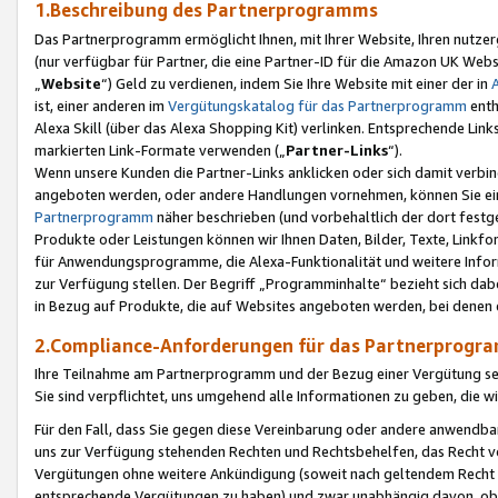
1.Beschreibung des Partnerprogramms
Das Partnerprogramm ermöglicht Ihnen, mit Ihrer Website, Ihren nutzer
(nur verfügbar für Partner, die eine Partner-ID für die Amazon UK We
„
Website
“) Geld zu verdienen, indem Sie Ihre Website mit einer der in
ist, einer anderen im
Vergütungskatalog für das Partnerprogramm
enth
Alexa Skill (über das Alexa Shopping Kit) verlinken. Entsprechende Lin
markierten Link-Formate verwenden („
Partner-Links
“).
Wenn unsere Kunden die Partner-Links anklicken oder sich damit verbi
angeboten werden, oder andere Handlungen vornehmen, können Sie eine
Partnerprogramm
näher beschrieben (und vorbehaltlich der dort festg
Produkte oder Leistungen können wir Ihnen Daten, Bilder, Texte, Linkfo
für Anwendungsprogramme, die Alexa-Funktionalität und weitere Inf
zur Verfügung stellen. Der Begriff „Programminhalte“ bezieht sich dabe
in Bezug auf Produkte, die auf Websites angeboten werden, bei denen 
2.Compliance-Anforderungen für das Partnerprog
Ihre Teilnahme am Partnerprogramm und der Bezug einer Vergütung setz
Sie sind verpflichtet, uns umgehend alle Informationen zu geben, die w
Für den Fall, dass Sie gegen diese Vereinbarung oder andere anwendba
uns zur Verfügung stehenden Rechten und Rechtsbehelfen, das Recht vo
Vergütungen ohne weitere Ankündigung (soweit nach geltendem Recht z
entsprechende Vergütungen zu haben) und zwar unabhängig davon, ob 