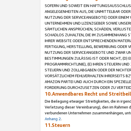
SOFERN UND SOWEIT EIN HAFTUNGSAUSSCHLUSS
ANGELEGENHEITEN AUS, DIE UNMITTELBAR ODER 
NUTZUNG DER SERVICEANGEBOTE) ODER EINEM V
UNTERNEHMEN UND LIZENZGEBER SOWIE UNSERE 
SÄMTLICHEN ANSPRÜCHEN, SCHÄDEN, VERLUSTE
SCHADLOS ZUHALTEN, DIE IM ZUSAMMENHANG STE
IHRER WEBSITE ODER ENTSPRECHENDEN MATERIA
FERTIGUNG, HERSTELLUNG, BEWERBUNG ODER VE
NUTZUNG DER SERVICEANGEBOTE UND ZWAR UN
BESTIMMUNGEN ZULÄSSIG IST ODER NICHT, (D) 
PROGRAMMRICHTLINIE), (E) IHREN STEUERN UN
STEUERN UND ZOLLABGABEN ODER DER NICHTER
VORSÄTZLICHEM FEHLVERHALTEN IHRERSEITS BZ
AMAZON PARTEI UND AUCH DURCH EIN SPEZIELL
FORDERUNG DURCHZUSETZEN ODER ZU VERTEIDI
10.Anwendbares Recht und Streitbe
Die Beilegung etwaiger Streitigkeiten, die in irg
Verletzung dieser Vereinbarung), den im Rahmen d
verbundenen Unternehmen zusammenhängen, unterl
Anhang 2
.
11.Steuern