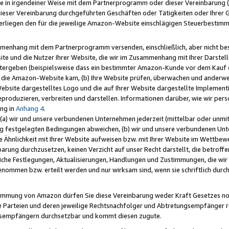
e in irgendeiner Weise mit dem Partnerprogramm oder dieser Vereinbarung (ei
ieser Vereinbarung durchgeführten Geschäften oder Tätigkeiten oder Ihrer 
liegen den für die jeweilige Amazon-Website einschlägigen Steuerbestim
mmenhang mit dem Partnerprogramm versenden, einschließlich, aber nicht be
site und die Nutzer Ihrer Website, die wir im Zusammenhang mit Ihrer Darst
itergeben (beispielsweise dass ein bestimmter Amazon-Kunde vor dem Kauf
uf die Amazon-Website kam, (b) Ihre Website prüfen, überwachen und anderwei
r Website dargestelltes Logo und die auf Ihrer Website dargestellte Impleme
reproduzieren, verbreiten und darstellen. Informationen darüber, wie wir per
ng in
Anhang 4
.
 (a) wir und unsere verbundenen Unternehmen jederzeit (mittelbar oder unmit
ng festgelegten Bedingungen abweichen, (b) wir und unsere verbundenen Unte
 Ähnlichkeit mit Ihrer Website aufweisen bzw. mit Ihrer Website im Wettbewer
barung durchzusetzen, keinen Verzicht auf unser Recht darstellt, die betrof
liche Festlegungen, Aktualisierungen, Handlungen und Zustimmungen, die wi
enommen bzw. erteilt werden und nur wirksam sind, wenn sie schriftlich dur
stimmung von Amazon dürfen Sie diese Vereinbarung weder Kraft Gesetzes no
die Parteien und deren jeweilige Rechtsnachfolger und Abtretungsempfänger 
ngsempfängern durchsetzbar und kommt diesen zugute.