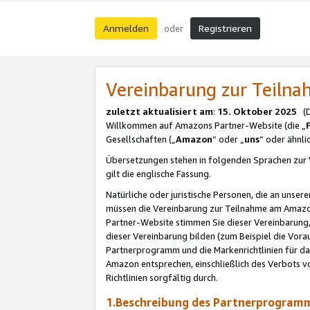
Anmelden
Registrieren
oder
Vereinbarung zur Teil
zuletzt aktualisiert am
:
15. Oktober 2025
(De
Willkommen auf Amazons Partner-Website (die „
Gesellschaften („
Amazon
“ oder „
uns
“ oder ähnl
Übersetzungen stehen in folgenden Sprachen zur 
gilt die englische Fassung.
Natürliche oder juristische Personen, die an uns
müssen die Vereinbarung zur Teilnahme am Amaz
Partner-Website stimmen Sie dieser Vereinbarung,
dieser Vereinbarung bilden (zum Beispiel die Vo
Partnerprogramm und die Markenrichtlinien für da
Amazon entsprechen, einschließlich des Verbots vo
Richtlinien sorgfältig durch.
1.Beschreibung des Partnerprogra