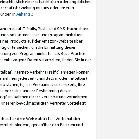
nschließlich einer tatsächlichen oder angeblichen
Geschäftsbeziehung mit uns oder unseren
mungen in
Anhang 3
.
schränkt auf E-Mails, Push- und SMS-Nachrichten.
ellung von Partner-Links und Programminhalten
 eines Produkts auf der Amazon-Website über
tig untersuchen, um die Einhaltung dieser
ntierung von Programminhalten als Best-Practice-
sonenbezogene Daten verarbeiten, finden Sie in der
telbar) Internet-Verkehr (Traffic) anregen können,
rnehmen jederzeit (unmittelbar oder mittelbar)
b stehen, (c) ein Versäumnis unsererseits, Ihre
fene oder eine andere Bestimmung dieser
r ggf. im Rahmen dieser Vereinbarung vornehmen
ch unseren bevollmächtigten Vertreter vorgelegt
ch auf andere Weise abtreten. Vorbehaltlich
rechtlich bindend, gegenüber den Parteien und