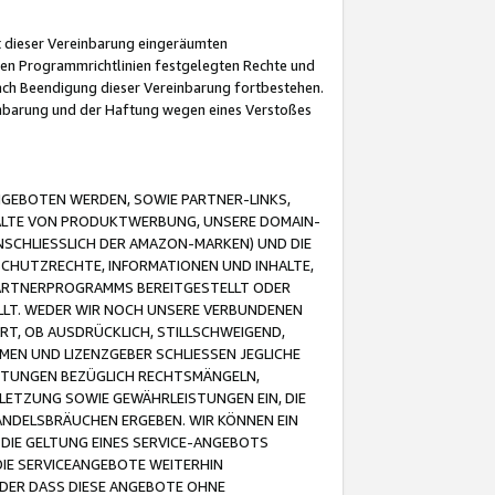
it dieser Vereinbarung eingeräumten
 den Programmrichtlinien festgelegten Rechte und
 nach Beendigung dieser Vereinbarung fortbestehen.
einbarung und der Haftung wegen eines Verstoßes
GEBOTEN WERDEN, SOWIE PARTNER-LINKS,
ALTE VON PRODUKTWERBUNG, UNSERE DOMAIN-
SCHLIESSLICH DER AMAZON-MARKEN) UND DIE
SCHUTZRECHTE, INFORMATIONEN UND INHALTE,
PARTNERPROGRAMMS BEREITGESTELLT ODER
ELLT. WEDER WIR NOCH UNSERE VERBUNDENEN
T, OB AUSDRÜCKLICH, STILLSCHWEIGEND,
MEN UND LIZENZGEBER SCHLIESSEN JEGLICHE
ISTUNGEN BEZÜGLICH RECHTSMÄNGELN,
LETZUNG SOWIE GEWÄHRLEISTUNGEN EIN, DIE
ANDELSBRÄUCHEN ERGEBEN. WIR KÖNNEN EIN
 DIE GELTUNG EINES SERVICE-ANGEBOTS
IE SERVICEANGEBOTE WEITERHIN
ODER DASS DIESE ANGEBOTE OHNE