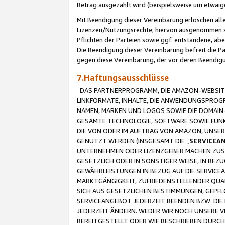
Betrag ausgezahlt wird (beispielsweise um etwai
Mit Beendigung dieser Vereinbarung erlöschen alle
Lizenzen/Nutzungsrechte; hiervon ausgenommen sind
Pflichten der Parteien sowie ggf. entstandene, ab
Die Beendigung dieser Vereinbarung befreit die P
gegen diese Vereinbarung, der vor deren Beendi
7.Haftungsausschlüsse
DAS PARTNERPROGRAMM, DIE AMAZON-WEBSITE,
LINKFORMATE, INHALTE, DIE ANWENDUNGSPRO
NAMEN, MARKEN UND LOGOS SOWIE DIE DOMAIN
GESAMTE TECHNOLOGIE, SOFTWARE SOWIE FUNKT
DIE VON ODER IM AUFTRAG VON AMAZON, UNS
GENUTZT WERDEN (INSGESAMT DIE „
SERVICEA
UNTERNEHMEN ODER LIZENZGEBER MACHEN ZUSI
GESETZLICH ODER IN SONSTIGER WEISE, IN BE
GEWÄHRLEISTUNGEN IN BEZUG AUF DIE SERVICE
MARKTGÄNGIGKEIT, ZUFRIEDENSTELLENDER QUA
SICH AUS GESETZLICHEN BESTIMMUNGEN, GEPFL
SERVICEANGEBOT JEDERZEIT BEENDEN BZW. DIE
JEDERZEIT ÄNDERN. WEDER WIR NOCH UNSERE 
BEREITGESTELLT ODER WIE BESCHRIEBEN DURC