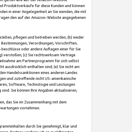
und Produktverkäufe für diese Kunden und können
nden in einer Angelegenheit an Sie wenden, die mit
e-Fragen den auf der Amazon-Website angegebenen
stellen, pflegen und betreiben werden; (b) weder
e Bestimmungen, Verordnungen, Vorschriften,
-beschlüsse oder andere Auflagen einer für Sie
 verstoßen; (c) Sie rechtswirksam Verträge
r Teilnahme am Partnerprogramm für sich selbst
t ausdrücklich enthalten sind; (e) Sie nicht am
den Handelssanktionen eines anderen Landes
gen und zutreffende nicht US-amerikanische
ren, Software, Technologie und Leistungen
sind. Sie können Ihre Angaben aktualisieren,
men, das Sie im Zusammenhang mit dem
 Erwartungen vornehmen.
ogramminhalten durch Sie genehmigt, klar und
zon-Partner verdiene ich an qualifizierten