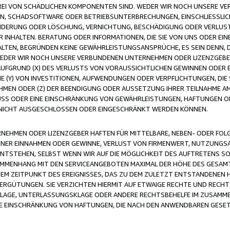
FREI VON SCHÄDLICHEN KOMPONENTEN SIND. WEDER WIR NOCH UNSERE 
VIREN, SCHADSOFTWARE ODER BETRIEBSUNTERBRECHUNGEN, EINSCHLIESSL
ÄNDERUNG ODER LÖSCHUNG, VERNICHTUNG, BESCHÄDIGUNG ODER VERLUST 
INHALTEN. BERATUNG ODER INFORMATIONEN, DIE SIE VON UNS ODER EIN
LTEN, BEGRÜNDEN KEINE GEWÄHRLEISTUNGSANSPRÜCHE, ES SEIN DENN, DI
WEDER WIR NOCH UNSERE VERBUNDENEN UNTERNEHMEN ODER LIZENZGEBE
FGRUND (X) DES VERLUSTS VON VORAUSSICHTLICHEN GEWINNEN ODER 
 (Y) VON INVESTITIONEN, AUFWENDUNGEN ODER VERPFLICHTUNGEN, DIE 
EN ODER (Z) DER BEENDIGUNG ODER AUSSETZUNG IHRER TEILNAHME A
LUSS ODER EINE EINSCHRÄNKUNG VON GEWÄHRLEISTUNGEN, HAFTUNGEN O
NICHT AUSGESCHLOSSEN ODER EINGESCHRÄNKT WERDEN KÖNNEN.
EHMEN ODER LIZENZGEBER HAFTEN FÜR MITTELBARE, NEBEN- ODER FOL
R EINNAHMEN ODER GEWINNE, VERLUST VON FIRMENWERT, NUTZUNGSAU
TSTEHEN, SELBST WENN WIR AUF DIE MÖGLICHKEIT DES AUFTRETENS S
MENHANG MIT DEN SERVICEANGEBOTEN MAXIMAL DER HÖHE DES GESAMT
M ZEITPUNKT DES EREIGNISSES, DAS ZU DEM ZULETZT ENTSTANDENEN 
ERGÜTUNGEN. SIE VERZICHTEN HIERMIT AUF ETWAIGE RECHTE UND RECHT
KLAGE, UNTERLASSUNGSKLAGE ODER ANDERE RECHTSBEHELFE IM ZUSAMME
NE EINSCHRÄNKUNG VON HAFTUNGEN, DIE NACH DEN ANWENDBAREN GESE