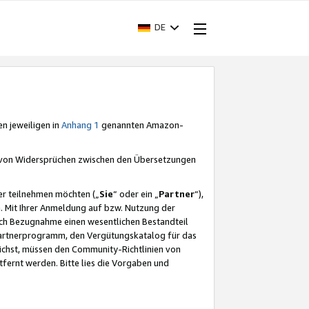
DE
en jeweiligen in
Anhang 1
genannten Amazon-
e von Widersprüchen zwischen den Übersetzungen
er teilnehmen möchten („
Sie
“ oder ein „
Partner
“),
. Mit Ihrer Anmeldung auf bzw. Nutzung der
durch Bezugnahme einen wesentlichen Bestandteil
 Partnerprogramm, den Vergütungskatalog für das
ichst, müssen den Community-Richtlinien von
fernt werden. Bitte lies die Vorgaben und