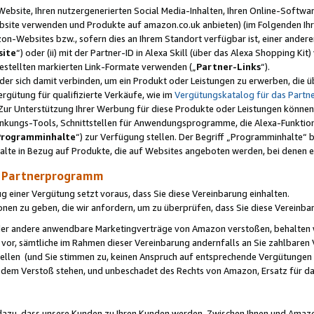
ebsite, Ihren nutzergenerierten Social Media-Inhalten, Ihren Online-Softwar
ebsite verwenden und Produkte auf amazon.co.uk anbieten) (im Folgenden Ihr
-Websites bzw., sofern dies an Ihrem Standort verfügbar ist, einer ander
ite
“) oder (ii) mit der Partner-ID in Alexa Skill (über das Alexa Shopping Ki
estellten markierten Link-Formate verwenden („
Partner-Links
“).
oder sich damit verbinden, um ein Produkt oder Leistungen zu erwerben, di
gütung für qualifizierte Verkäufe, wie im
Vergütungskatalog für das Part
Zur Unterstützung Ihrer Werbung für diese Produkte oder Leistungen können w
linkungs-Tools, Schnittstellen für Anwendungsprogramme, die Alexa-Funktion
Programminhalte
“) zur Verfügung stellen. Der Begriff „Programminhalte“ be
halte in Bezug auf Produkte, die auf Websites angeboten werden, bei denen 
as Partnerprogramm
einer Vergütung setzt voraus, dass Sie diese Vereinbarung einhalten.
ionen zu geben, die wir anfordern, um zu überprüfen, dass Sie diese Vereinba
oder andere anwendbare Marketingverträge von Amazon verstoßen, behalten w
 vor, sämtliche im Rahmen dieser Vereinbarung andernfalls an Sie zahlbare
tellen (und Sie stimmen zu, keinen Anspruch auf entsprechende Vergütungen
 dem Verstoß stehen, und unbeschadet des Rechts von Amazon, Ersatz für 
azu, dass unsere Kunden zu Ihren Kunden werden. Zwischen Ihnen und Amaz