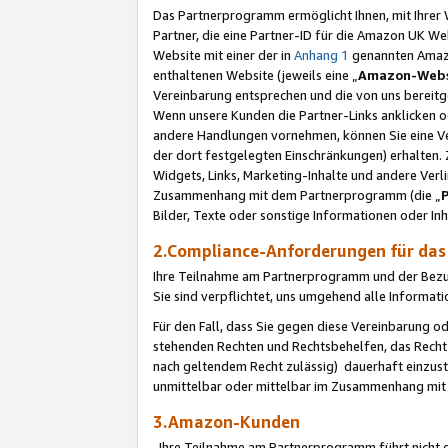
Das Partnerprogramm ermöglicht Ihnen, mit Ihrer W
Partner, die eine Partner-ID für die Amazon UK W
Website mit einer der in
Anhang 1
genannten Amazon
enthaltenen Website (jeweils eine „
Amazon-Webs
Vereinbarung entsprechen und die von uns bereitg
Wenn unsere Kunden die Partner-Links anklicken 
andere Handlungen vornehmen, können Sie eine Ver
der dort festgelegten Einschränkungen) erhalten. 
Widgets, Links, Marketing-Inhalte und andere Ver
Zusammenhang mit dem Partnerprogramm (die „
Bilder, Texte oder sonstige Informationen oder In
2.Compliance-Anforderungen für d
Ihre Teilnahme am Partnerprogramm und der Bezug 
Sie sind verpflichtet, uns umgehend alle Informat
Für den Fall, dass Sie gegen diese Vereinbarung 
stehenden Rechten und Rechtsbehelfen, das Recht
nach geltendem Recht zulässig) dauerhaft einzus
unmittelbar oder mittelbar im Zusammenhang mit
3.Amazon-Kunden
Ihre Teilnahme am Partnerprogramm führt nicht d