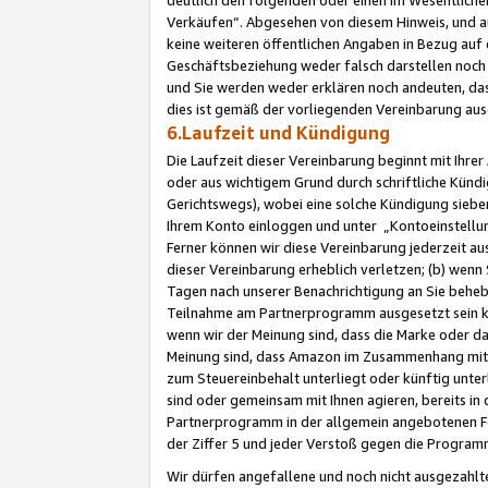
Verkäufen“. Abgesehen von diesem Hinweis, und a
keine weiteren öffentlichen Angaben in Bezug au
Geschäftsbeziehung weder falsch darstellen noch a
und Sie werden weder erklären noch andeuten, dass
dies ist gemäß der vorliegenden Vereinbarung ausd
6.Laufzeit und Kündigung
Die Laufzeit dieser Vereinbarung beginnt mit Ihre
oder aus wichtigem Grund durch schriftliche Kündi
Gerichtswegs), wobei eine solche Kündigung siebe
Ihrem Konto einloggen und unter „Kontoeinstellu
Ferner können wir diese Vereinbarung jederzeit aus
dieser Vereinbarung erheblich verletzen; (b) wenn
Tagen nach unserer Benachrichtigung an Sie behe
Teilnahme am Partnerprogramm ausgesetzt sein kö
wenn wir der Meinung sind, dass die Marke oder 
Meinung sind, dass Amazon im Zusammenhang mit d
zum Steuereinbehalt unterliegt oder künftig unter
sind oder gemeinsam mit Ihnen agieren, bereits in
Partnerprogramm in der allgemein angebotenen Fo
der Ziffer 5 und jeder Verstoß gegen die Programm
Wir dürfen angefallene und noch nicht ausgezahlt