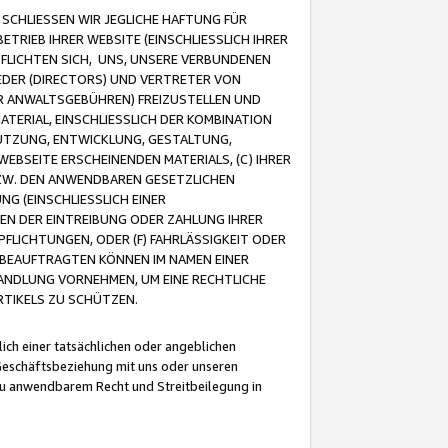
CHLIESSEN WIR JEGLICHE HAFTUNG FÜR
TRIEB IHRER WEBSITE (EINSCHLIESSLICH IHRER
FLICHTEN SICH, UNS, UNSERE VERBUNDENEN
EDER (DIRECTORS) UND VERTRETER VON
R ANWALTSGEBÜHREN) FREIZUSTELLEN UND
ATERIAL, EINSCHLIESSLICH DER KOMBINATION
NUTZUNG, ENTWICKLUNG, GESTALTUNG,
EBSEITE ERSCHEINENDEN MATERIALS, (C) IHRER
ZW. DEN ANWENDBAREN GESETZLICHEN
NG (EINSCHLIESSLICH EINER
BEN DER EINTREIBUNG ODER ZAHLUNG IHRER
LICHTUNGEN, ODER (F) FAHRLÄSSIGKEIT ODER
 BEAUFTRAGTEN KÖNNEN IM NAMEN EINER
HANDLUNG VORNEHMEN, UM EINE RECHTLICHE
TIKELS ZU SCHÜTZEN.
ich einer tatsächlichen oder angeblichen
Geschäftsbeziehung mit uns oder unseren
u anwendbarem Recht und Streitbeilegung in