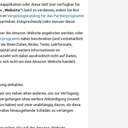
eapplikation oder Alexa Skill (nur verfügbar für
e „
Website
“) Geld zu verdienen, indem Sie Ihre
en im
Vergütungskatalog für das Partnerprogramm
t) verlinken. Entsprechende Links müssen dieser
e über die Amazon-Website angeboten werden, oder
nerprogramm
näher beschrieben (und vorbehaltlich
ir Ihnen Daten, Bilder, Texte, Linkformate,
alität und weitere Informationen im
zieht sich dabei ausdrücklich nicht auf Daten,
es sich nicht um eine Amazon-Website handelt.
rung einhalten.
ir uns neben allen anderen, uns zur Verfügung
n Vergütungen ohne weitere Ankündigung (soweit
 zu haben) und zwar unabhängig davon, ob diese
darüber hinausgehende Schäden zu verlangen.
on gelten alle auf der Amazon-Website