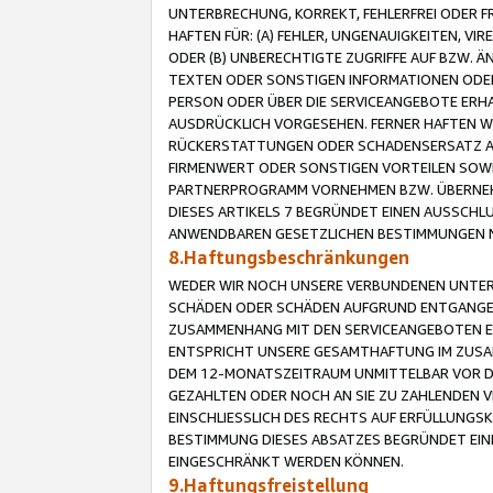
UNTERBRECHUNG, KORREKT, FEHLERFREI ODER 
HAFTEN FÜR: (A) FEHLER, UNGENAUIGKEITEN, 
ODER (B) UNBERECHTIGTE ZUGRIFFE AUF BZW. 
TEXTEN ODER SONSTIGEN INFORMATIONEN ODER 
PERSON ODER ÜBER DIE SERVICEANGEBOTE ERHA
AUSDRÜCKLICH VORGESEHEN. FERNER HAFTEN 
RÜCKERSTATTUNGEN ODER SCHADENSERSATZ AU
FIRMENWERT ODER SONSTIGEN VORTEILEN SOWIE
PARTNERPROGRAMM VORNEHMEN BZW. ÜBERNEHM
DIESES ARTIKELS 7 BEGRÜNDET EINEN AUSSCH
ANWENDBAREN GESETZLICHEN BESTIMMUNGEN 
8.Haftungsbeschränkungen
WEDER WIR NOCH UNSERE VERBUNDENEN UNTERN
SCHÄDEN ODER SCHÄDEN AUFGRUND ENTGANGENE
ZUSAMMENHANG MIT DEN SERVICEANGEBOTEN EN
ENTSPRICHT UNSERE GESAMTHAFTUNG IM ZUSAM
DEM 12-MONATSZEITRAUM UNMITTELBAR VOR DE
GEZAHLTEN ODER NOCH AN SIE ZU ZAHLENDEN V
EINSCHLIESSLICH DES RECHTS AUF ERFÜLLUNGS
BESTIMMUNG DIESES ABSATZES BEGRÜNDET EI
EINGESCHRÄNKT WERDEN KÖNNEN.
9.Haftungsfreistellung