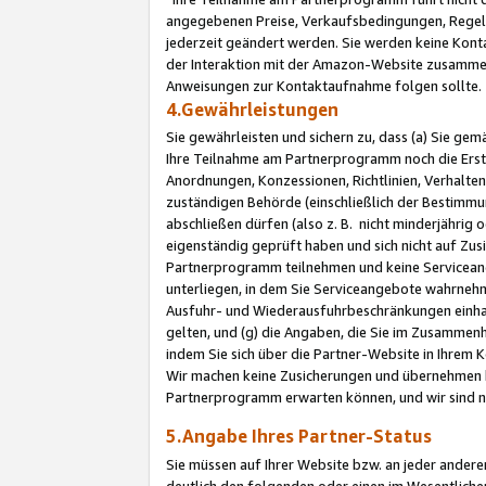
angegebenen Preise, Verkaufsbedingungen, Regeln
jederzeit geändert werden. Sie werden keine Konta
der Interaktion mit der Amazon-Website zusamme
Anweisungen zur Kontaktaufnahme folgen sollte.
4.Gewährleistungen
Sie gewährleisten und sichern zu, dass (a) Sie g
Ihre Teilnahme am Partnerprogramm noch die Erst
Anordnungen, Konzessionen, Richtlinien, Verhalten
zuständigen Behörde (einschließlich der Bestimmu
abschließen dürfen (also z. B. nicht minderjährig
eigenständig geprüft haben und sich nicht auf Zusi
Partnerprogramm teilnehmen und keine Servicean
unterliegen, in dem Sie Serviceangebote wahrneh
Ausfuhr- und Wiederausfuhrbeschränkungen einhal
gelten, und (g) die Angaben, die Sie im Zusammen
indem Sie sich über die Partner-Website in Ihrem
Wir machen keine Zusicherungen und übernehmen 
Partnerprogramm erwarten können, und wir sind n
5.Angabe Ihres Partner-Status
Sie müssen auf Ihrer Website bzw. an jeder ander
deutlich den folgenden oder einen im Wesentlichen