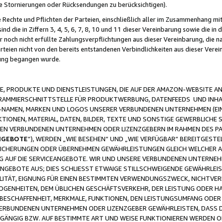
ge Stornierungen oder Rücksendungen zu berücksichtigen).
 Rechte und Pflichten der Parteien, einschließlich aller im Zusammenhang m
 die in Ziffern 3, 4, 5, 6, 7, 8, 10 und 11 dieser Vereinbarung sowie die in
er noch nicht erfüllte Zahlungsverpflichtungen aus dieser Vereinbarung, die
arteien nicht von den bereits entstandenen Verbindlichkeiten aus dieser Ver
gung begangen wurde.
 PRODUKTE UND DIENSTLEISTUNGEN, DIE AUF DER AMAZON-WEBSITE AN
GRAMMIERSCHNITTSTELLE FÜR PRODUKTWERBUNG, DATENFEEDS UND INH
-NAMEN, MARKEN UND LOGOS UNSERER VERBUNDENEN UNTERNEHMEN (EIN
IONEN, MATERIAL, DATEN, BILDER, TEXTE UND SONSTIGE GEWERBLICHE 
EREN VERBUNDENEN UNTERNEHMEN ODER LIZENZGEBERN IM RAHMEN DES 
NGEBOTE
“), WERDEN „WIE BESEHEN“ UND „WIE VERFÜGBAR“ BEREITGEST
CHERUNGEN ODER ÜBERNEHMEN GEWÄHRLEISTUNGEN GLEICH WELCHER AR
ZUG AUF DIE SERVICEANGEBOTE. WIR UND UNSERE VERBUNDENEN UNTERNEH
ANGEBOTE AUS; DIES SCHLIESST ETWAIGE STILLSCHWEIGENDE GEWÄHRLE
LITÄT, EIGNUNG FÜR EINEN BESTIMMTEN VERWENDUNGSZWECK, NICHTVER
OGENHEITEN, DEM ÜBLICHEN GESCHÄFTSVERKEHR, DER LEISTUNG ODER H
 BESCHAFFENHEIT, MERKMALE, FUNKTIONEN, DEN LEISTUNGSUMFANG ODER
VERBUNDENEN UNTERNEHMEN ODER LIZENZGEBER GEWÄHRLEISTEN, DASS D
HGÄNGIG BZW. AUF BESTIMMTE ART UND WEISE FUNKTIONIEREN WERDEN 