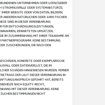
VERBUNDENEN UNTERNEHMEN ODER LIZENZGEBER
ICH STROMAUSFÄLLE ODER SYSTEMABSTÜRZE;
IHRER WEBSITE ODER VON DATEN, BILDERN,
ER ANDEREN NATÜRLICHEN ODER JURISTISCHEN
ESE SIND IN DIESER VEREINBARUNG
R FÜR ENTSCHÄDIGUNGSLEISTUNGEN,
EINNAHMEN, ERWARTETEN UMSÄTZEN,
SIE IM ZUSAMMENHANG MIT IHRER TEILNAHME AM
M PARTNERPROGRAMM. KEINE BESTIMMUNG
DER ZUSICHERUNGEN, DIE NACH DEN
GESCHÄDEN, KONKRETE ODER EXEMPLARISCHE
SFALL ODER DATENVERLUST, DIE IM
OLCHER SCHÄDEN HINGEWIESEN WURDEN. FERNER
BETRAGS DER LAUT DIESER VEREINBARUNG IN
HAFTUNGSANSPRUCH GEFÜHRT HAT, BEREITS
SBEHELFE NACH EQUITY-RECHT,
NHANG MIT DIESER VEREINBARUNG. KEINE
TZLICHEN BESTIMMUNGEN NICHT