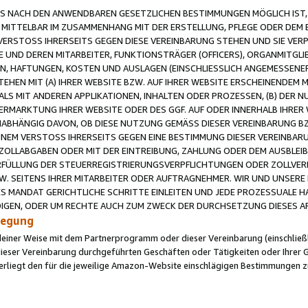
 NACH DEN ANWENDBAREN GESETZLICHEN BESTIMMUNGEN MÖGLICH IST, S
MITTELBAR IM ZUSAMMENHANG MIT DER ERSTELLUNG, PFLEGE ODER DEM BE
ERSTOSS IHRERSEITS GEGEN DIESE VEREINBARUNG STEHEN UND SIE VERP
UND DEREN MITARBEITER, FUNKTIONSTRÄGER (OFFICERS), ORGANMITGLI
N, HAFTUNGEN, KOSTEN UND AUSLAGEN (EINSCHLIESSLICH ANGEMESSENE
HEN MIT (A) IHRER WEBSITE BZW. AUF IHRER WEBSITE ERSCHEINENDEM M
LS MIT ANDEREN APPLIKATIONEN, INHALTEN ODER PROZESSEN, (B) DER 
RMARKTUNG IHRER WEBSITE ODER DES GGF. AUF ODER INNERHALB IHRER W
ABHÄNGIG DAVON, OB DIESE NUTZUNG GEMÄSS DIESER VEREINBARUNG B
EINEM VERSTOSS IHRERSEITS GEGEN EINE BESTIMMUNG DIESER VEREINBARU
D ZOLLABGABEN ODER MIT DER EINTREIBUNG, ZAHLUNG ODER DEM AUSBLEI
FÜLLUNG DER STEUERREGISTRIERUNGSVERPFLICHTUNGEN ODER ZOLLVERPF
W. SEITENS IHRER MITARBEITER ODER AUFTRAGNEHMER. WIR UND UNSERE
ES MANDAT GERICHTLICHE SCHRITTE EINLEITEN UND JEDE PROZESSUALE 
GEN, ODER UM RECHTE AUCH ZUM ZWECK DER DURCHSETZUNG DIESES AR
ilegung
endeiner Weise mit dem Partnerprogramm oder dieser Vereinbarung (einschließl
ieser Vereinbarung durchgeführten Geschäften oder Tätigkeiten oder Ihrer 
iegt den für die jeweilige Amazon-Website einschlägigen Bestimmungen z