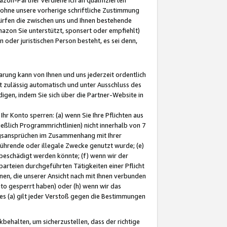
ohne unsere vorherige schriftliche Zustimmung
ürfen die zwischen uns und Ihnen bestehende
mazon Sie unterstützt, sponsert oder empfiehlt)
oder juristischen Person besteht, es sei denn,
arung kann von Ihnen und uns jederzeit ordentlich
t zulässig automatisch und unter Ausschluss des
gen, indem Sie sich über die Partner-Website in
hr Konto sperren: (a) wenn Sie Ihre Pflichten aus
eßlich Programmrichtlinien) nicht innerhalb von 7
ngsansprüchen im Zusammenhang mit Ihrer
ührende oder illegale Zwecke genutzt wurde; (e)
eschädigt werden könnte; (f) wenn wir der
rteien durchgeführten Tätigkeiten einer Pflicht
nen, die unserer Ansicht nach mit Ihnen verbunden
nto gesperrt haben) oder (h) wenn wir das
 (a) gilt jeder Verstoß gegen die Bestimmungen
ehalten, um sicherzustellen, dass der richtige