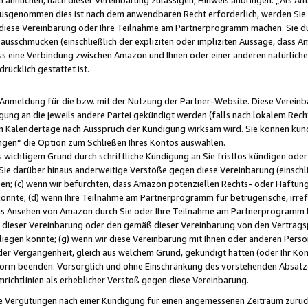
usgenommen dies ist nach dem anwendbaren Recht erforderlich, werden Sie 
f diese Vereinbarung oder Ihre Teilnahme am Partnerprogramm machen. Sie d
usschmücken (einschließlich der expliziten oder impliziten Aussage, dass A
 eine Verbindung zwischen Amazon und Ihnen oder einer anderen natürlichen 
rücklich gestattet ist.
r Anmeldung für die bzw. mit der Nutzung der Partner-Website. Diese Vereinb
gung an die jeweils andere Partei gekündigt werden (falls nach lokalem Rech
n Kalendertage nach Ausspruch der Kündigung wirksam wird. Sie können kündi
ngen“ die Option zum Schließen Ihres Kontos auswählen.
 wichtigem Grund durch schriftliche Kündigung an Sie fristlos kündigen oder I
 Sie darüber hinaus anderweitige Verstöße gegen diese Vereinbarung (einschli
ben; (c) wenn wir befürchten, dass Amazon potenziellen Rechts- oder Haftu
nnte; (d) wenn Ihre Teilnahme am Partnerprogramm für betrügerische, irref
das Ansehen von Amazon durch Sie oder Ihre Teilnahme am Partnerprogramm b
ieser Vereinbarung oder den gemäß dieser Vereinbarung von den Vertragspa
liegen könnte; (g) wenn wir diese Vereinbarung mit Ihnen oder anderen Perso
 der Vergangenheit, gleich aus welchem Grund, gekündigt hatten (oder Ihr Ko
rm beenden. Vorsorglich und ohne Einschränkung des vorstehenden Absatzes
richtlinien als erheblicher Verstoß gegen diese Vereinbarung.
e Vergütungen nach einer Kündigung für einen angemessenen Zeitraum zurückb