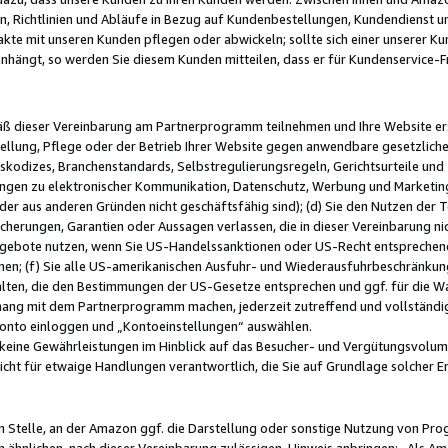
, Richtlinien und Abläufe in Bezug auf Kundenbestellungen, Kundendienst 
kte mit unseren Kunden pflegen oder abwickeln; sollte sich einer unserer Ku
nhängt, so werden Sie diesem Kunden mitteilen, dass er für Kundenservic
emäß dieser Vereinbarung am Partnerprogramm teilnehmen und Ihre Website er
ellung, Pflege oder der Betrieb Ihrer Website gegen anwendbare gesetzlich
skodizes, Branchenstandards, Selbstregulierungsregeln, Gerichtsurteile und 
ngen zu elektronischer Kommunikation, Datenschutz, Werbung und Marketing)
 oder aus anderen Gründen nicht geschäftsfähig sind); (d) Sie den Nutzen de
cherungen, Garantien oder Aussagen verlassen, die in dieser Vereinbarung nich
gebote nutzen, wenn Sie US-Handelssanktionen oder US-Recht entsprechen
men; (f) Sie alle US-amerikanischen Ausfuhr- und Wiederausfuhrbeschränkun
ten, die den Bestimmungen der US-Gesetze entsprechen und ggf. für die Wa
hang mit dem Partnerprogramm machen, jederzeit zutreffend und vollständig 
 Konto einloggen und „Kontoeinstellungen“ auswählen.
keine Gewährleistungen im Hinblick auf das Besucher- und Vergütungsvolu
icht für etwaige Handlungen verantwortlich, die Sie auf Grundlage solcher
en Stelle, an der Amazon ggf. die Darstellung oder sonstige Nutzung von Pr
 ähnlichen, nach dieser Vereinbarung zulässigen, Hinweis anbringen: „Als Ama