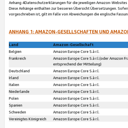
Anhang 4Datenschutzerklärungen für die jeweiligen Amazon-Websites
Diese Anhänge enthalten zur besseren Übersicht Übersetzungen. Sofe
vorgeschrieben ist, gilt im Falle von Abweichungen die englische Fass
ANHANG 1: AMAZON-GESELLSCHAFTEN UND AMAZO
Land
Amazon-Gesellschaft
Belgien
Amazon Europe Core S.à r.l.
Frankreich
Amazon Europe Core S.à r.l.(oder Amazon Fr
entsprechend der Mitteilung)
Deutschland
Amazon Europe Core S.à r.l.
Irland
Amazon Europe Core S.à r.l.
Italien
Amazon Europe Core S.à r.l.
Niederlande
Amazon Europe Core S.à r.l.
Polen
Amazon Europe Core S.à r.l.
Spanien
Amazon Europe Core S.à r.l.
Schweden
Amazon Europe Core S.à r.l.
Vereinigtes Königreich
Amazon Europe Core S.à r.l.