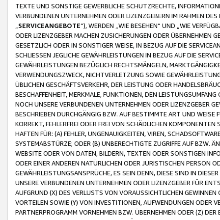
TEXTE UND SONSTIGE GEWERBLICHE SCHUTZRECHTE, INFORMATIONE
VERBUNDENEN UNTERNEHMEN ODER LIZENZGEBERN IM RAHMEN DES
„
SERVICEANGEBOTE
“), WERDEN „WIE BESEHEN“ UND „WIE VERFÜ
ODER LIZENZGEBER MACHEN ZUSICHERUNGEN ODER ÜBERNEHMEN GEW
GESETZLICH ODER IN SONSTIGER WEISE, IN BEZUG AUF DIE SERVI
SCHLIESSEN JEGLICHE GEWÄHRLEISTUNGEN IN BEZUG AUF DIE SERVI
GEWÄHRLEISTUNGEN BEZÜGLICH RECHTSMÄNGELN, MARKTGÄNGIGKEIT
VERWENDUNGSZWECK, NICHTVERLETZUNG SOWIE GEWÄHRLEISTUNGEN 
ÜBLICHEN GESCHÄFTSVERKEHR, DER LEISTUNG ODER HANDELSBRÄUCH
BESCHAFFENHEIT, MERKMALE, FUNKTIONEN, DEN LEISTUNGSUMFANG 
NOCH UNSERE VERBUNDENEN UNTERNEHMEN ODER LIZENZGEBER GEWÄ
BESCHRIEBEN DURCHGÄNGIG BZW. AUF BESTIMMTE ART UND WEISE
KORREKT, FEHLERFREI ODER FREI VON SCHÄDLICHEN KOMPONENTEN
HAFTEN FÜR: (A) FEHLER, UNGENAUIGKEITEN, VIREN, SCHADSOFTW
SYSTEMABSTÜRZE; ODER (B) UNBERECHTIGTE ZUGRIFFE AUF BZW. 
WEBSITE ODER VON DATEN, BILDERN, TEXTEN ODER SONSTIGEN INF
ODER EINER ANDEREN NATÜRLICHEN ODER JURISTISCHEN PERSON OD
GEWÄHRLEISTUNGSANSPRÜCHE, ES SEIN DENN, DIESE SIND IN DIES
UNSERE VERBUNDENEN UNTERNEHMEN ODER LIZENZGEBER FÜR EN
AUFGRUND (X) DES VERLUSTS VON VORAUSSICHTLICHEN GEWINNEN
VORTEILEN SOWIE (Y) VON INVESTITIONEN, AUFWENDUNGEN ODER VE
PARTNERPROGRAMM VORNEHMEN BZW. ÜBERNEHMEN ODER (Z) DER 