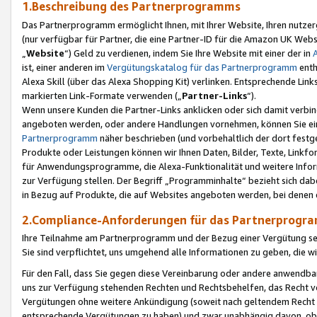
1.Beschreibung des Partnerprogramms
Das Partnerprogramm ermöglicht Ihnen, mit Ihrer Website, Ihren nutzer
(nur verfügbar für Partner, die eine Partner-ID für die Amazon UK We
„
Website
“) Geld zu verdienen, indem Sie Ihre Website mit einer der in
ist, einer anderen im
Vergütungskatalog für das Partnerprogramm
enth
Alexa Skill (über das Alexa Shopping Kit) verlinken. Entsprechende Lin
markierten Link-Formate verwenden („
Partner-Links
“).
Wenn unsere Kunden die Partner-Links anklicken oder sich damit verbi
angeboten werden, oder andere Handlungen vornehmen, können Sie eine
Partnerprogramm
näher beschrieben (und vorbehaltlich der dort festg
Produkte oder Leistungen können wir Ihnen Daten, Bilder, Texte, Linkfo
für Anwendungsprogramme, die Alexa-Funktionalität und weitere Inf
zur Verfügung stellen. Der Begriff „Programminhalte“ bezieht sich dabe
in Bezug auf Produkte, die auf Websites angeboten werden, bei denen 
2.Compliance-Anforderungen für das Partnerprog
Ihre Teilnahme am Partnerprogramm und der Bezug einer Vergütung setz
Sie sind verpflichtet, uns umgehend alle Informationen zu geben, die w
Für den Fall, dass Sie gegen diese Vereinbarung oder andere anwendba
uns zur Verfügung stehenden Rechten und Rechtsbehelfen, das Recht vo
Vergütungen ohne weitere Ankündigung (soweit nach geltendem Recht z
entsprechende Vergütungen zu haben) und zwar unabhängig davon, ob 