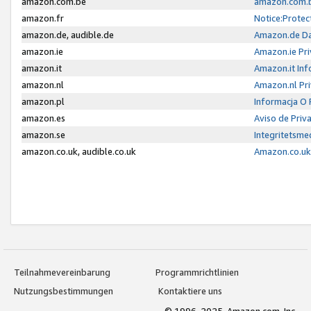
amazon.com.be
amazon.com.b
amazon.fr
Notice:Protec
amazon.de, audible.de
Amazon.de Da
amazon.ie
Amazon.ie Pri
amazon.it
Amazon.it Inf
amazon.nl
Amazon.nl Pri
amazon.pl
Informacja O
amazon.es
Aviso de Priv
amazon.se
Integritetsm
amazon.co.uk, audible.co.uk
Amazon.co.uk 
Teilnahmevereinbarung
Programmrichtlinien
Nutzungsbestimmungen
Kontaktiere uns