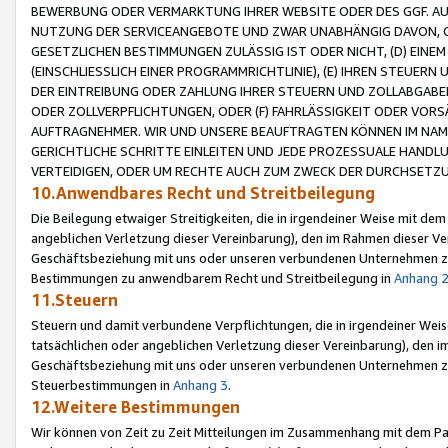
BEWERBUNG ODER VERMARKTUNG IHRER WEBSITE ODER DES GGF. AUF 
NUTZUNG DER SERVICEANGEBOTE UND ZWAR UNABHÄNGIG DAVON, O
GESETZLICHEN BESTIMMUNGEN ZULÄSSIG IST ODER NICHT, (D) EINE
(EINSCHLIESSLICH EINER PROGRAMMRICHTLINIE), (E) IHREN STEUER
DER EINTREIBUNG ODER ZAHLUNG IHRER STEUERN UND ZOLLABGAB
ODER ZOLLVERPFLICHTUNGEN, ODER (F) FAHRLÄSSIGKEIT ODER VORS
AUFTRAGNEHMER. WIR UND UNSERE BEAUFTRAGTEN KÖNNEN IM NAME
GERICHTLICHE SCHRITTE EINLEITEN UND JEDE PROZESSUALE HAND
VERTEIDIGEN, ODER UM RECHTE AUCH ZUM ZWECK DER DURCHSETZU
10.Anwendbares Recht und Streitbeilegung
Die Beilegung etwaiger Streitigkeiten, die in irgendeiner Weise mit de
angeblichen Verletzung dieser Vereinbarung), den im Rahmen dieser Ve
Geschäftsbeziehung mit uns oder unseren verbundenen Unternehmen zu
Bestimmungen zu anwendbarem Recht und Streitbeilegung in
Anhang 
11.Steuern
Steuern und damit verbundene Verpflichtungen, die in irgendeiner Wei
tatsächlichen oder angeblichen Verletzung dieser Vereinbarung), den 
Geschäftsbeziehung mit uns oder unseren verbundenen Unternehmen z
Steuerbestimmungen in
Anhang 3
.
12.Weitere Bestimmungen
Wir können von Zeit zu Zeit Mitteilungen im Zusammenhang mit dem Par