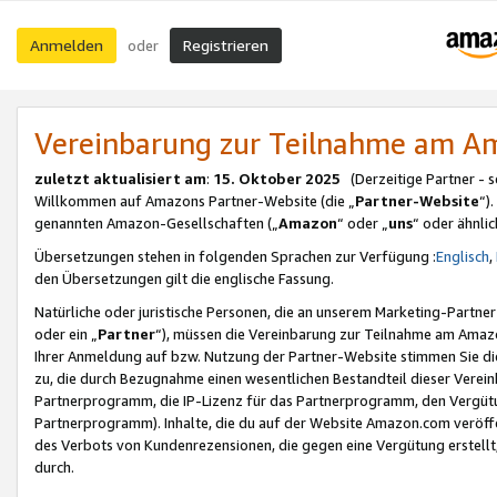
Anmelden
Registrieren
oder
Vereinbarung zur Teilnahme am 
zuletzt aktualisiert am
:
15. Oktober 2025
(Derzeitige Partner - 
Willkommen auf Amazons Partner-Website (die „
Partner-Website
“)
genannten Amazon-Gesellschaften („
Amazon
“ oder „
uns
“ oder ähnli
Übersetzungen stehen in folgenden Sprachen zur Verfügung :
Englisch
,
den Übersetzungen gilt die englische Fassung.
Natürliche oder juristische Personen, die an unserem Marketing-Partn
oder ein „
Partner
“), müssen die Vereinbarung zur Teilnahme am Ama
Ihrer Anmeldung auf bzw. Nutzung der Partner-Website stimmen Sie die
zu, die durch Bezugnahme einen wesentlichen Bestandteil dieser Verei
Partnerprogramm, die IP-Lizenz für das Partnerprogramm, den Vergütu
Partnerprogramm). Inhalte, die du auf der Website Amazon.com veröffe
des Verbots von Kundenrezensionen, die gegen eine Vergütung erstellt, 
durch.