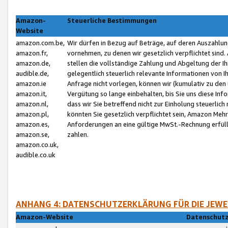
Amazon-
Steuerliche Bestimmungen
Website
amazon.com.be,
Wir dürfen in Bezug auf Beträge, auf deren Auszahlun
amazon.fr,
vornehmen, zu denen wir gesetzlich verpflichtet sind
amazon.de,
stellen die vollständige Zahlung und Abgeltung der 
audible.de,
gelegentlich steuerlich relevante Informationen von I
amazon.ie
Anfrage nicht vorlegen, können wir (kumulativ zu de
amazon.it,
Vergütung so lange einbehalten, bis Sie uns diese Inf
amazon.nl,
dass wir Sie betreffend nicht zur Einholung steuerlich 
amazon.pl,
könnten Sie gesetzlich verpflichtet sein, Amazon Meh
amazon.es,
Anforderungen an eine gültige MwSt.-Rechnung erfüllt
amazon.se,
zahlen.
amazon.co.uk,
audible.co.uk
ANHANG 4: DATENSCHUTZERKLÄRUNG FÜR DIE JEWE
Amazon-Website
Datenschutz