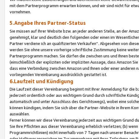
mit dem Partnerprogramm erwarten können, und wir sind nicht für etwa
vornehmen.
5.Angabe Ihres Partner-Status
Sie müssen auf Ihrer Website bzw. an jeder anderen Stelle, an der Am
genehmigt, klar und deutlich den folgenden oder einen im Wesentlichen
Partner verdiene ich an qualifizierten Verkäufen“. Abgesehen von die
werden Sie ohne unsere vorherige schriftliche Zustimmung keine weite
Partnerprogramm machen. Sie dürfen die zwischen uns und Ihnen best
(einschließlich der expliziten oder impliziten Aussage, dass Amazon Si
dass eine Verbindung zwischen Amazon und Ihnen oder einer anderen natü
vorliegenden Vereinbarung ausdrücklich gestattet ist.
6.Laufzeit und Kündigung
Die Laufzeit dieser Vereinbarung beginnt mit Ihrer Anmeldung für die 
jederzeit ordentlich oder aus wichtigem Grund durch schriftliche Kündi
automatisch und unter Ausschluss des Gerichtswegs), wobei eine solch
können kündigen, indem Sie sich über die Partner-Website in Ihrem Ko
auswählen.
Ferner können wir diese Vereinbarung jederzeit aus wichtigem Grund dur
Sie Ihre Pflichten aus dieser Vereinbarung erheblich verletzen; (b) wen
Programmrichtlinien) nicht innerhalb von 7 Tagen nach unserer Benachr
oder Haftungsansprüchen im Zusammenhang mit Ihrer Teilnahme am Pa