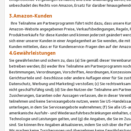
unbeschadet des Rechts von Amazon, Ersatz für darüber hinausgehen
3.Amazon-Kunden
Ihre Teilnahme am Partnerprogramm führt nicht dazu, dass unsere Kun
Amazon-Website angegebenen Preise, Verkaufsbedingungen, Regeln, Ri
Produktverkäufe für diese Kunden und können jederzeit geändert werde
sich einer unserer Kunden in einer Angelegenheit an Sie wenden, die 
Kunden mitteilen, dass er für Kundenservice-Fragen den auf der Ama
4.Gewährleistungen
Sie gewährleisten und sichern zu, dass (a) Sie gemäß dieser Vereinba
betreiben werden; (b) weder Ihre Teilnahme am Partnerprogramm noch d
Bestimmungen, Verordnungen, Vorschriften, Anordnungen, Konzessionen,
Gerichtsurteile und -beschlüsse oder andere Auflagen einer für Sie zu
Datenschutz, Werbung und Marketing) verstoßen; (c) Sie rechtswirksam 
nicht geschäftsfähig sind); (d) Sie den Nutzen der Teilnahme am Partne
Zusicherungen, Garantien oder Aussagen verlassen, die in dieser Verein
teilnehmen und keine Serviceangebote nutzen, wenn Sie US-Handelssa
unterliegen, in dem Sie Serviceangebote wahrnehmen; (f) Sie alle US
amerikanische Ausfuhr- und Wiederausfuhrbeschränkungen einhalten, 
Technologie und Leistungen gelten, und (g) die Angaben, die Sie im 
sind. Sie können Ihre Angaben aktualisieren, indem Sie sich über die 
Wir machen keine Zusicherungen und übernehmen keine Gewährleistun