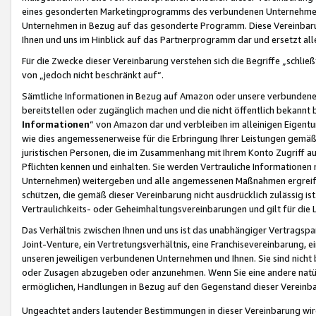
eines gesonderten Marketingprogramms des verbundenen Unternehmens
Unternehmen in Bezug auf das gesonderte Programm. Diese Vereinbarung
Ihnen und uns im Hinblick auf das Partnerprogramm dar und ersetzt al
Für die Zwecke dieser Vereinbarung verstehen sich die Begriffe „schließ
von „jedoch nicht beschränkt auf“.
Sämtliche Informationen in Bezug auf Amazon oder unsere verbunde
bereitstellen oder zugänglich machen und die nicht öffentlich bekannt bz
Informationen
“ von Amazon dar und verbleiben im alleinigen Eigent
wie dies angemessenerweise für die Erbringung Ihrer Leistungen gemäß d
juristischen Personen, die im Zusammenhang mit Ihrem Konto Zugriff au
Pflichten kennen und einhalten. Sie werden Vertrauliche Informationen 
Unternehmen) weitergeben und alle angemessenen Maßnahmen ergreifen
schützen, die gemäß dieser Vereinbarung nicht ausdrücklich zulässig is
Vertraulichkeits- oder Geheimhaltungsvereinbarungen und gilt für die
Das Verhältnis zwischen Ihnen und uns ist das unabhängiger Vertragspa
Joint-Venture, ein Vertretungsverhältnis, eine Franchisevereinbarung, 
unseren jeweiligen verbundenen Unternehmen und Ihnen. Sie sind ni
oder Zusagen abzugeben oder anzunehmen. Wenn Sie eine andere natürli
ermöglichen, Handlungen in Bezug auf den Gegenstand dieser Vereinbar
Ungeachtet anders lautender Bestimmungen in dieser Vereinbarung wird