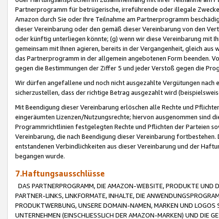
Partnerprogramm für betrügerische, irreführende oder illegale Zwecke
Amazon durch Sie oder Ihre Teilnahme am Partnerprogramm beschädig
dieser Vereinbarung oder den gemäß dieser Vereinbarung von den Vertr
oder künftig unterliegen könnte; (g) wenn wir diese Vereinbarung mit I
gemeinsam mit Ihnen agieren, bereits in der Vergangenheit, gleich aus
das Partnerprogramm in der allgemein angebotenen Form beenden. Vors
gegen die Bestimmungen der Ziffer 5 und jeder Verstoß gegen die Prog
Wir dürfen angefallene und noch nicht ausgezahlte Vergütungen nach 
sicherzustellen, dass der richtige Betrag ausgezahlt wird (beispielsw
Mit Beendigung dieser Vereinbarung erlöschen alle Rechte und Pflichte
eingeräumten Lizenzen/Nutzungsrechte; hiervon ausgenommen sind die in 
Programmrichtlinien festgelegten Rechte und Pflichten der Parteien sow
Vereinbarung, die nach Beendigung dieser Vereinbarung fortbestehen. D
entstandenen Verbindlichkeiten aus dieser Vereinbarung und der Haft
begangen wurde.
7.Haftungsausschlüsse
DAS PARTNERPROGRAMM, DIE AMAZON-WEBSITE, PRODUKTE UND DI
PARTNER-LINKS, LINKFORMATE, INHALTE, DIE ANWENDUNGSPROGR
PRODUKTWERBUNG, UNSERE DOMAIN-NAMEN, MARKEN UND LOGOS S
UNTERNEHMEN (EINSCHLIESSLICH DER AMAZON-MARKEN) UND DIE GE