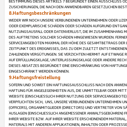
BESTIMMUNG DIESES ARTIKELS 7 BEGRÜNDET EINEN AUSSCHLUSS 
ZUSICHERUNGEN, DIE NACH DEN ANWENDBAREN GESETZLICHEN BE
8.Haftungsbeschränkungen
WEDER WIR NOCH UNSERE VERBUNDENEN UNTERNEHMEN ODER LIZEN
ODER EXEMPLARISCHE SCHÄDEN ODER SCHÄDEN AUFGRUND ENTGANG
NUTZUNGSAUSFALL ODER DATENVERLUST, DIE IM ZUSAMMENHANG MI
DES AUFTRETENS SOLCHER SCHÄDEN HINGEWIESEN WURDEN. FERN
SERVICEANGEBOTEN MAXIMAL DER HÖHE DES GESAMTBETRAGS DER 
ZEITPUNKT DES EREIGNISSES, DAS ZU DEM ZULETZT ENTSTANDENE
ZAHLENDEN VERGÜTUNGEN. SIE VERZICHTEN HIERMIT AUF ETWAIGE 
AUF ERFÜLLUNGSKLAGE, UNTERLASSUNGSKLAGE ODER ANDERE RECHT
DIESES ABSATZES BEGRÜNDET EINE EINSCHRÄNKUNG VON HAFTUNG
EINGESCHRÄNKT WERDEN KÖNNEN.
9.Haftungsfreistellung
SOFERN UND SOWEIT EIN HAFTUNGSAUSSCHLUSS NACH DEN ANWENDB
HAFTUNG FÜR ANGELEGENHEITEN AUS, DIE UNMITTELBAR ODER MITT
WEBSITE (EINSCHLIESSLICH IHRER NUTZUNG DER SERVICEANGEBOTE)
VERPFLICHTEN SICH, UNS, UNSERE VERBUNDENEN UNTERNEHMEN UN
(OFFICERS), ORGANMITGLIEDER (DIRECTORS) UND VERTRETER VON 
AUSLAGEN (EINSCHLIESSLICH ANGEMESSENER ANWALTSGEBÜHREN) FR
IHRER WEBSITE BZW. AUF IHRER WEBSITE ERSCHEINENDEM MATERIAL
MATERIALS MIT ANDEREN APPLIKATIONEN, INHALTEN ODER PROZESSE