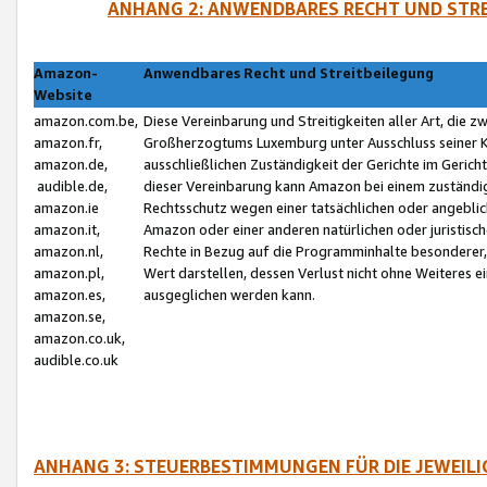
ANHANG 2: ANWENDBARES RECHT UND STRE
Amazon-
Anwendbares Recht und Streitbeilegung
Website
amazon.com.be,
Diese Vereinbarung und Streitigkeiten aller Art, die 
amazon.fr,
Großherzogtums Luxemburg unter Ausschluss seiner Kol
amazon.de,
ausschließlichen Zuständigkeit der Gerichte im Geri
audible.de,
dieser Vereinbarung kann Amazon bei einem zuständig
amazon.ie
Rechtsschutz wegen einer tatsächlichen oder angebli
amazon.it,
Amazon oder einer anderen natürlichen oder juristisc
amazon.nl,
Rechte in Bezug auf die Programminhalte besonderer,
amazon.pl,
Wert darstellen, dessen Verlust nicht ohne Weiteres e
amazon.es,
ausgeglichen werden kann.
amazon.se,
amazon.co.uk,
audible.co.uk
ANHANG 3: STEUERBESTIMMUNGEN FÜR DIE JEWEIL