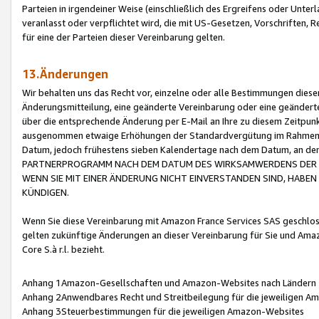
Parteien in irgendeiner Weise (einschließlich des Ergreifens oder Unt
veranlasst oder verpflichtet wird, die mit US-Gesetzen, Vorschriften,
für eine der Parteien dieser Vereinbarung gelten.
13.Änderungen
Wir behalten uns das Recht vor, einzelne oder alle Bestimmungen diese
Änderungsmitteilung, eine geänderte Vereinbarung oder eine geänderte 
über die entsprechende Änderung per E-Mail an Ihre zu diesem Zeitpun
ausgenommen etwaige Erhöhungen der Standardvergütung im Rahmen
Datum, jedoch frühestens sieben Kalendertage nach dem Datum, an de
PARTNERPROGRAMM NACH DEM DATUM DES WIRKSAMWERDENS DER Ä
WENN SIE MIT EINER ÄNDERUNG NICHT EINVERSTANDEN SIND, HABEN S
KÜNDIGEN.
Wenn Sie diese Vereinbarung mit Amazon France Services SAS geschlo
gelten zukünftige Änderungen an dieser Vereinbarung für Sie und Ama
Core S.à r.l. bezieht.
Anhang 1Amazon-Gesellschaften und Amazon-Websites nach Ländern
Anhang 2Anwendbares Recht und Streitbeilegung für die jeweiligen 
Anhang 3Steuerbestimmungen für die jeweiligen Amazon-Websites