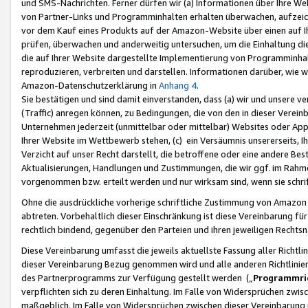
und SMS-Nachrichten. Ferner dürfen wir (a) Informationen über Ihre We
von Partner-Links und Programminhalten erhalten überwachen, aufzei
vor dem Kauf eines Produkts auf der Amazon-Website über einen auf Ih
prüfen, überwachen und anderweitig untersuchen, um die Einhaltung dies
die auf Ihrer Website dargestellte Implementierung von Programminhalt
reproduzieren, verbreiten und darstellen. Informationen darüber, wie w
Amazon-Datenschutzerklärung in
Anhang 4
.
Sie bestätigen und sind damit einverstanden, dass (a) wir und unsere 
(Traffic) anregen können, zu Bedingungen, die von den in dieser Vere
Unternehmen jederzeit (unmittelbar oder mittelbar) Websites oder Appl
Ihrer Website im Wettbewerb stehen, (c) ein Versäumnis unsererseits, I
Verzicht auf unser Recht darstellt, die betroffene oder eine andere B
Aktualisierungen, Handlungen und Zustimmungen, die wir ggf. im Rahme
vorgenommen bzw. erteilt werden und nur wirksam sind, wenn sie schri
Ohne die ausdrückliche vorherige schriftliche Zustimmung von Amazon
abtreten. Vorbehaltlich dieser Einschränkung ist diese Vereinbarung f
rechtlich bindend, gegenüber den Parteien und ihren jeweiligen Rech
Diese Vereinbarung umfasst die jeweils aktuellste Fassung aller Richtli
dieser Vereinbarung Bezug genommen wird und alle anderen Richtlinie
des Partnerprogramms zur Verfügung gestellt werden („
Programmric
verpflichten sich zu deren Einhaltung. Im Falle von Widersprüchen zwi
maßgeblich. Im Falle von Widersprüchen zwischen dieser Vereinbarun