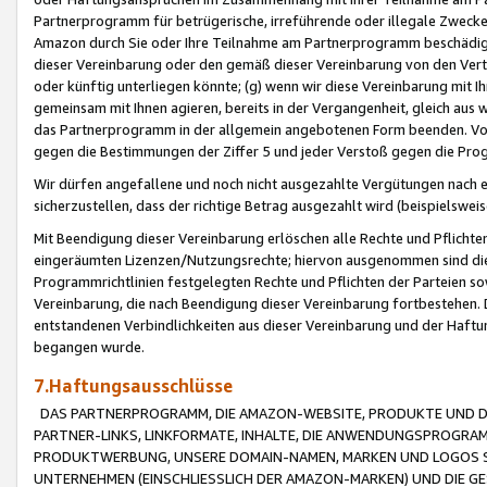
Partnerprogramm für betrügerische, irreführende oder illegale Zwecke
Amazon durch Sie oder Ihre Teilnahme am Partnerprogramm beschädig
dieser Vereinbarung oder den gemäß dieser Vereinbarung von den Vertr
oder künftig unterliegen könnte; (g) wenn wir diese Vereinbarung mit I
gemeinsam mit Ihnen agieren, bereits in der Vergangenheit, gleich aus
das Partnerprogramm in der allgemein angebotenen Form beenden. Vors
gegen die Bestimmungen der Ziffer 5 und jeder Verstoß gegen die Prog
Wir dürfen angefallene und noch nicht ausgezahlte Vergütungen nach 
sicherzustellen, dass der richtige Betrag ausgezahlt wird (beispielsw
Mit Beendigung dieser Vereinbarung erlöschen alle Rechte und Pflichte
eingeräumten Lizenzen/Nutzungsrechte; hiervon ausgenommen sind die in 
Programmrichtlinien festgelegten Rechte und Pflichten der Parteien sow
Vereinbarung, die nach Beendigung dieser Vereinbarung fortbestehen. D
entstandenen Verbindlichkeiten aus dieser Vereinbarung und der Haft
begangen wurde.
7.Haftungsausschlüsse
DAS PARTNERPROGRAMM, DIE AMAZON-WEBSITE, PRODUKTE UND DI
PARTNER-LINKS, LINKFORMATE, INHALTE, DIE ANWENDUNGSPROGR
PRODUKTWERBUNG, UNSERE DOMAIN-NAMEN, MARKEN UND LOGOS S
UNTERNEHMEN (EINSCHLIESSLICH DER AMAZON-MARKEN) UND DIE GE