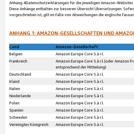
Anhang 4Datenschutzerklärungen für die jeweiligen Amazon-Websites
Diese Anhänge enthalten zur besseren Übersicht Übersetzungen. Sofe
vorgeschrieben ist, gilt im Falle von Abweichungen die englische Fass
ANHANG 1: AMAZON-GESELLSCHAFTEN UND AMAZO
Land
Amazon-Gesellschaft
Belgien
Amazon Europe Core S.à r.l.
Frankreich
Amazon Europe Core S.à r.l.(oder Amazon Fr
entsprechend der Mitteilung)
Deutschland
Amazon Europe Core S.à r.l.
Irland
Amazon Europe Core S.à r.l.
Italien
Amazon Europe Core S.à r.l.
Niederlande
Amazon Europe Core S.à r.l.
Polen
Amazon Europe Core S.à r.l.
Spanien
Amazon Europe Core S.à r.l.
Schweden
Amazon Europe Core S.à r.l.
Vereinigtes Königreich
Amazon Europe Core S.à r.l.