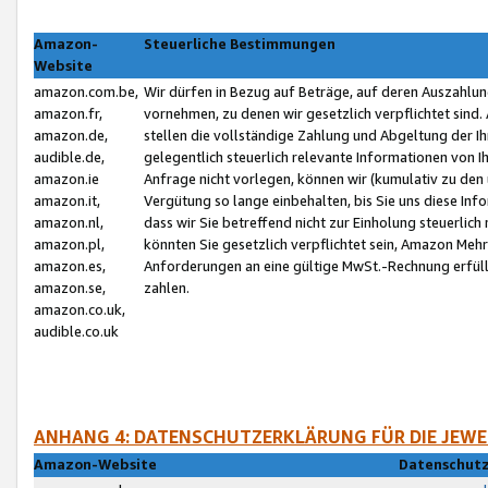
Amazon-
Steuerliche Bestimmungen
Website
amazon.com.be,
Wir dürfen in Bezug auf Beträge, auf deren Auszahlun
amazon.fr,
vornehmen, zu denen wir gesetzlich verpflichtet sind
amazon.de,
stellen die vollständige Zahlung und Abgeltung der 
audible.de,
gelegentlich steuerlich relevante Informationen von I
amazon.ie
Anfrage nicht vorlegen, können wir (kumulativ zu de
amazon.it,
Vergütung so lange einbehalten, bis Sie uns diese Inf
amazon.nl,
dass wir Sie betreffend nicht zur Einholung steuerlich 
amazon.pl,
könnten Sie gesetzlich verpflichtet sein, Amazon Meh
amazon.es,
Anforderungen an eine gültige MwSt.-Rechnung erfüllt
amazon.se,
zahlen.
amazon.co.uk,
audible.co.uk
ANHANG 4: DATENSCHUTZERKLÄRUNG FÜR DIE JEWE
Amazon-Website
Datenschutz