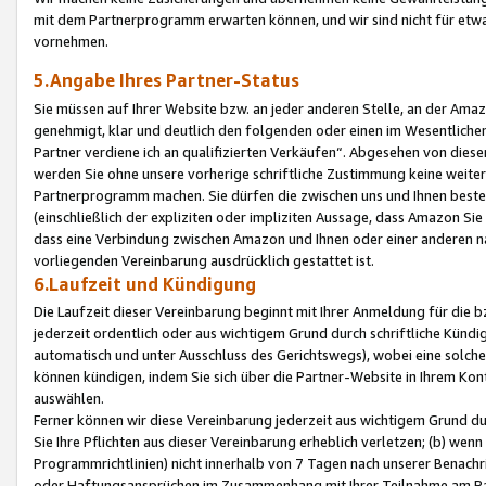
mit dem Partnerprogramm erwarten können, und wir sind nicht für etwa
vornehmen.
5.Angabe Ihres Partner-Status
Sie müssen auf Ihrer Website bzw. an jeder anderen Stelle, an der Am
genehmigt, klar und deutlich den folgenden oder einen im Wesentlichen
Partner verdiene ich an qualifizierten Verkäufen“. Abgesehen von die
werden Sie ohne unsere vorherige schriftliche Zustimmung keine weite
Partnerprogramm machen. Sie dürfen die zwischen uns und Ihnen best
(einschließlich der expliziten oder impliziten Aussage, dass Amazon Si
dass eine Verbindung zwischen Amazon und Ihnen oder einer anderen natü
vorliegenden Vereinbarung ausdrücklich gestattet ist.
6.Laufzeit und Kündigung
Die Laufzeit dieser Vereinbarung beginnt mit Ihrer Anmeldung für die 
jederzeit ordentlich oder aus wichtigem Grund durch schriftliche Kündi
automatisch und unter Ausschluss des Gerichtswegs), wobei eine solch
können kündigen, indem Sie sich über die Partner-Website in Ihrem Ko
auswählen.
Ferner können wir diese Vereinbarung jederzeit aus wichtigem Grund dur
Sie Ihre Pflichten aus dieser Vereinbarung erheblich verletzen; (b) wen
Programmrichtlinien) nicht innerhalb von 7 Tagen nach unserer Benachr
oder Haftungsansprüchen im Zusammenhang mit Ihrer Teilnahme am Pa