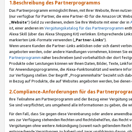
1.Beschreibung des Partnerprogramms
Das Partnerprogramm ermöglicht Ihnen, mit Ihrer Website, Ihren nutzer
(nur verfügbar für Partner, die eine Partner-ID für die Amazon UK We
„
Website
“) Geld zu verdienen, indem Sie Ihre Website mit einer der in
ist, einer anderen im
Vergütungskatalog für das Partnerprogramm
enth
Alexa Skill (über das Alexa Shopping Kit) verlinken. Entsprechende Lin
markierten Link-Formate verwenden („
Partner-Links
“).
Wenn unsere Kunden die Partner-Links anklicken oder sich damit verbi
angeboten werden, oder andere Handlungen vornehmen, können Sie eine
Partnerprogramm
näher beschrieben (und vorbehaltlich der dort festg
Produkte oder Leistungen können wir Ihnen Daten, Bilder, Texte, Linkfo
für Anwendungsprogramme, die Alexa-Funktionalität und weitere Inf
zur Verfügung stellen. Der Begriff „Programminhalte“ bezieht sich dabe
in Bezug auf Produkte, die auf Websites angeboten werden, bei denen 
2.Compliance-Anforderungen für das Partnerprog
Ihre Teilnahme am Partnerprogramm und der Bezug einer Vergütung setz
Sie sind verpflichtet, uns umgehend alle Informationen zu geben, die w
Für den Fall, dass Sie gegen diese Vereinbarung oder andere anwendba
uns zur Verfügung stehenden Rechten und Rechtsbehelfen, das Recht vo
Vergütungen ohne weitere Ankündigung (soweit nach geltendem Recht z
entsprechende Vergütungen zu haben) und zwar unabhängig davon, ob 