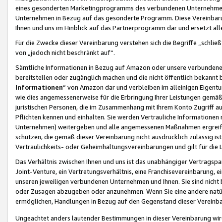
eines gesonderten Marketingprogramms des verbundenen Unternehmens
Unternehmen in Bezug auf das gesonderte Programm. Diese Vereinbarung
Ihnen und uns im Hinblick auf das Partnerprogramm dar und ersetzt al
Für die Zwecke dieser Vereinbarung verstehen sich die Begriffe „schließ
von „jedoch nicht beschränkt auf“.
Sämtliche Informationen in Bezug auf Amazon oder unsere verbunde
bereitstellen oder zugänglich machen und die nicht öffentlich bekannt bz
Informationen
“ von Amazon dar und verbleiben im alleinigen Eigent
wie dies angemessenerweise für die Erbringung Ihrer Leistungen gemäß d
juristischen Personen, die im Zusammenhang mit Ihrem Konto Zugriff au
Pflichten kennen und einhalten. Sie werden Vertrauliche Informationen 
Unternehmen) weitergeben und alle angemessenen Maßnahmen ergreifen
schützen, die gemäß dieser Vereinbarung nicht ausdrücklich zulässig is
Vertraulichkeits- oder Geheimhaltungsvereinbarungen und gilt für die
Das Verhältnis zwischen Ihnen und uns ist das unabhängiger Vertragspa
Joint-Venture, ein Vertretungsverhältnis, eine Franchisevereinbarung, 
unseren jeweiligen verbundenen Unternehmen und Ihnen. Sie sind ni
oder Zusagen abzugeben oder anzunehmen. Wenn Sie eine andere natürli
ermöglichen, Handlungen in Bezug auf den Gegenstand dieser Vereinbar
Ungeachtet anders lautender Bestimmungen in dieser Vereinbarung wird