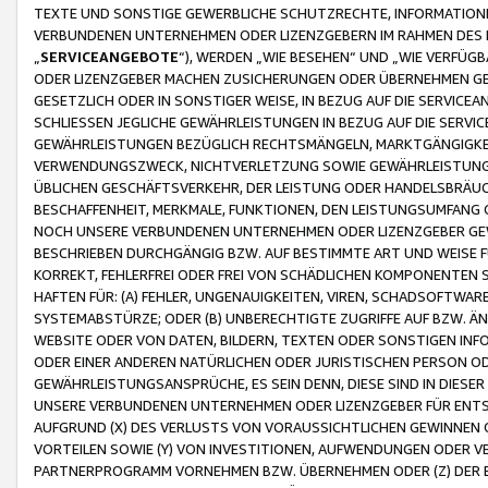
TEXTE UND SONSTIGE GEWERBLICHE SCHUTZRECHTE, INFORMATIONE
VERBUNDENEN UNTERNEHMEN ODER LIZENZGEBERN IM RAHMEN DES
„
SERVICEANGEBOTE
“), WERDEN „WIE BESEHEN“ UND „WIE VERFÜ
ODER LIZENZGEBER MACHEN ZUSICHERUNGEN ODER ÜBERNEHMEN GEW
GESETZLICH ODER IN SONSTIGER WEISE, IN BEZUG AUF DIE SERVI
SCHLIESSEN JEGLICHE GEWÄHRLEISTUNGEN IN BEZUG AUF DIE SERVI
GEWÄHRLEISTUNGEN BEZÜGLICH RECHTSMÄNGELN, MARKTGÄNGIGKEIT
VERWENDUNGSZWECK, NICHTVERLETZUNG SOWIE GEWÄHRLEISTUNGEN 
ÜBLICHEN GESCHÄFTSVERKEHR, DER LEISTUNG ODER HANDELSBRÄUCH
BESCHAFFENHEIT, MERKMALE, FUNKTIONEN, DEN LEISTUNGSUMFANG 
NOCH UNSERE VERBUNDENEN UNTERNEHMEN ODER LIZENZGEBER GEWÄ
BESCHRIEBEN DURCHGÄNGIG BZW. AUF BESTIMMTE ART UND WEISE
KORREKT, FEHLERFREI ODER FREI VON SCHÄDLICHEN KOMPONENTEN
HAFTEN FÜR: (A) FEHLER, UNGENAUIGKEITEN, VIREN, SCHADSOFTW
SYSTEMABSTÜRZE; ODER (B) UNBERECHTIGTE ZUGRIFFE AUF BZW. 
WEBSITE ODER VON DATEN, BILDERN, TEXTEN ODER SONSTIGEN INF
ODER EINER ANDEREN NATÜRLICHEN ODER JURISTISCHEN PERSON OD
GEWÄHRLEISTUNGSANSPRÜCHE, ES SEIN DENN, DIESE SIND IN DIES
UNSERE VERBUNDENEN UNTERNEHMEN ODER LIZENZGEBER FÜR EN
AUFGRUND (X) DES VERLUSTS VON VORAUSSICHTLICHEN GEWINNEN
VORTEILEN SOWIE (Y) VON INVESTITIONEN, AUFWENDUNGEN ODER VE
PARTNERPROGRAMM VORNEHMEN BZW. ÜBERNEHMEN ODER (Z) DER 