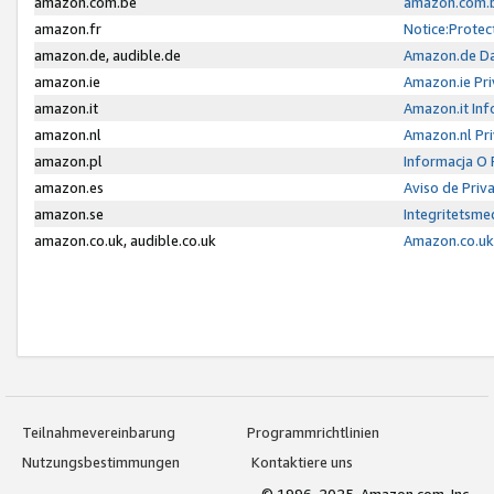
amazon.com.be
amazon.com.b
amazon.fr
Notice:Protec
amazon.de, audible.de
Amazon.de Da
amazon.ie
Amazon.ie Pri
amazon.it
Amazon.it Inf
amazon.nl
Amazon.nl Pri
amazon.pl
Informacja O
amazon.es
Aviso de Priv
amazon.se
Integritetsm
amazon.co.uk, audible.co.uk
Amazon.co.uk 
Teilnahmevereinbarung
Programmrichtlinien
Nutzungsbestimmungen
Kontaktiere uns