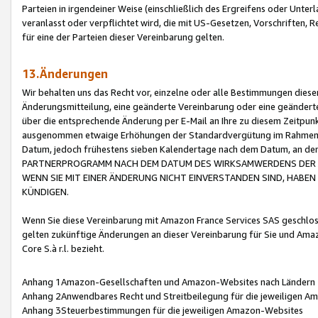
Parteien in irgendeiner Weise (einschließlich des Ergreifens oder Unt
veranlasst oder verpflichtet wird, die mit US-Gesetzen, Vorschriften,
für eine der Parteien dieser Vereinbarung gelten.
13.Änderungen
Wir behalten uns das Recht vor, einzelne oder alle Bestimmungen diese
Änderungsmitteilung, eine geänderte Vereinbarung oder eine geänderte 
über die entsprechende Änderung per E-Mail an Ihre zu diesem Zeitpun
ausgenommen etwaige Erhöhungen der Standardvergütung im Rahmen
Datum, jedoch frühestens sieben Kalendertage nach dem Datum, an de
PARTNERPROGRAMM NACH DEM DATUM DES WIRKSAMWERDENS DER Ä
WENN SIE MIT EINER ÄNDERUNG NICHT EINVERSTANDEN SIND, HABEN S
KÜNDIGEN.
Wenn Sie diese Vereinbarung mit Amazon France Services SAS geschlo
gelten zukünftige Änderungen an dieser Vereinbarung für Sie und Ama
Core S.à r.l. bezieht.
Anhang 1Amazon-Gesellschaften und Amazon-Websites nach Ländern
Anhang 2Anwendbares Recht und Streitbeilegung für die jeweiligen 
Anhang 3Steuerbestimmungen für die jeweiligen Amazon-Websites