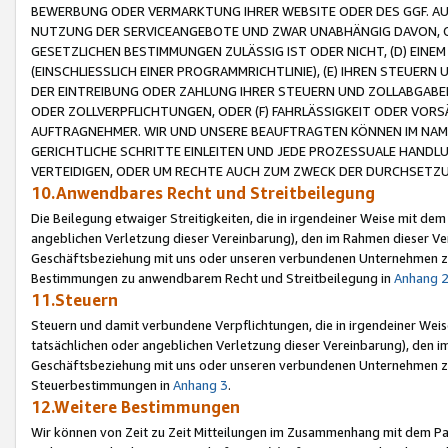
BEWERBUNG ODER VERMARKTUNG IHRER WEBSITE ODER DES GGF. AUF 
NUTZUNG DER SERVICEANGEBOTE UND ZWAR UNABHÄNGIG DAVON, O
GESETZLICHEN BESTIMMUNGEN ZULÄSSIG IST ODER NICHT, (D) EINE
(EINSCHLIESSLICH EINER PROGRAMMRICHTLINIE), (E) IHREN STEUER
DER EINTREIBUNG ODER ZAHLUNG IHRER STEUERN UND ZOLLABGAB
ODER ZOLLVERPFLICHTUNGEN, ODER (F) FAHRLÄSSIGKEIT ODER VORS
AUFTRAGNEHMER. WIR UND UNSERE BEAUFTRAGTEN KÖNNEN IM NAME
GERICHTLICHE SCHRITTE EINLEITEN UND JEDE PROZESSUALE HAND
VERTEIDIGEN, ODER UM RECHTE AUCH ZUM ZWECK DER DURCHSETZU
10.Anwendbares Recht und Streitbeilegung
Die Beilegung etwaiger Streitigkeiten, die in irgendeiner Weise mit de
angeblichen Verletzung dieser Vereinbarung), den im Rahmen dieser Ve
Geschäftsbeziehung mit uns oder unseren verbundenen Unternehmen zu
Bestimmungen zu anwendbarem Recht und Streitbeilegung in
Anhang 
11.Steuern
Steuern und damit verbundene Verpflichtungen, die in irgendeiner Wei
tatsächlichen oder angeblichen Verletzung dieser Vereinbarung), den 
Geschäftsbeziehung mit uns oder unseren verbundenen Unternehmen z
Steuerbestimmungen in
Anhang 3
.
12.Weitere Bestimmungen
Wir können von Zeit zu Zeit Mitteilungen im Zusammenhang mit dem Par