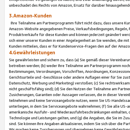
unbeschadet des Rechts von Amazon, Ersatz für darüber hinausgehen
3.Amazon-Kunden
Ihre Teilnahme am Partnerprogramm führt nicht dazu, dass unsere Kun
Amazon-Website angegebenen Preise, Verkaufsbedingungen, Regeln, Ri
Produktverkäufe für diese Kunden und können jederzeit geändert werde
sich einer unserer Kunden in einer Angelegenheit an Sie wenden, die 
Kunden mitteilen, dass er für Kundenservice-Fragen den auf der Ama
4.Gewährleistungen
Sie gewährleisten und sichern zu, dass (a) Sie gemäß dieser Vereinba
betreiben werden; (b) weder Ihre Teilnahme am Partnerprogramm noch d
Bestimmungen, Verordnungen, Vorschriften, Anordnungen, Konzessionen,
Gerichtsurteile und -beschlüsse oder andere Auflagen einer für Sie zu
Datenschutz, Werbung und Marketing) verstoßen; (c) Sie rechtswirksam 
nicht geschäftsfähig sind); (d) Sie den Nutzen der Teilnahme am Partne
Zusicherungen, Garantien oder Aussagen verlassen, die in dieser Verein
teilnehmen und keine Serviceangebote nutzen, wenn Sie US-Handelssa
unterliegen, in dem Sie Serviceangebote wahrnehmen; (f) Sie alle US
amerikanische Ausfuhr- und Wiederausfuhrbeschränkungen einhalten, 
Technologie und Leistungen gelten, und (g) die Angaben, die Sie im 
sind. Sie können Ihre Angaben aktualisieren, indem Sie sich über die 
Wir machen keine Zusicherungen und übernehmen keine Gewährleistun