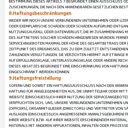
BESTIMMUNG DIESES ARTIKELS 7 BEGRÜNDET EINEN AUSSCHLUSS 
ZUSICHERUNGEN, DIE NACH DEN ANWENDBAREN GESETZLICHEN BE
8.Haftungsbeschränkungen
WEDER WIR NOCH UNSERE VERBUNDENEN UNTERNEHMEN ODER LIZEN
ODER EXEMPLARISCHE SCHÄDEN ODER SCHÄDEN AUFGRUND ENTGANG
NUTZUNGSAUSFALL ODER DATENVERLUST, DIE IM ZUSAMMENHANG MI
DES AUFTRETENS SOLCHER SCHÄDEN HINGEWIESEN WURDEN. FERN
SERVICEANGEBOTEN MAXIMAL DER HÖHE DES GESAMTBETRAGS DER 
ZEITPUNKT DES EREIGNISSES, DAS ZU DEM ZULETZT ENTSTANDENE
ZAHLENDEN VERGÜTUNGEN. SIE VERZICHTEN HIERMIT AUF ETWAIGE 
AUF ERFÜLLUNGSKLAGE, UNTERLASSUNGSKLAGE ODER ANDERE RECHT
DIESES ABSATZES BEGRÜNDET EINE EINSCHRÄNKUNG VON HAFTUNG
EINGESCHRÄNKT WERDEN KÖNNEN.
9.Haftungsfreistellung
SOFERN UND SOWEIT EIN HAFTUNGSAUSSCHLUSS NACH DEN ANWENDB
HAFTUNG FÜR ANGELEGENHEITEN AUS, DIE UNMITTELBAR ODER MITT
WEBSITE (EINSCHLIESSLICH IHRER NUTZUNG DER SERVICEANGEBOTE)
VERPFLICHTEN SICH, UNS, UNSERE VERBUNDENEN UNTERNEHMEN UN
(OFFICERS), ORGANMITGLIEDER (DIRECTORS) UND VERTRETER VON 
AUSLAGEN (EINSCHLIESSLICH ANGEMESSENER ANWALTSGEBÜHREN) FR
IHRER WEBSITE BZW. AUF IHRER WEBSITE ERSCHEINENDEM MATERIAL
MATERIALS MIT ANDEREN APPLIKATIONEN, INHALTEN ODER PROZESSE