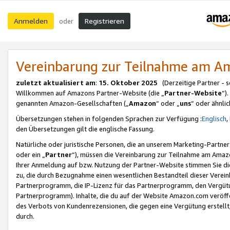
Anmelden
Registrieren
oder
Vereinbarung zur Teilnahme am 
zuletzt aktualisiert am
:
15. Oktober 2025
(Derzeitige Partner - 
Willkommen auf Amazons Partner-Website (die „
Partner-Website
“)
genannten Amazon-Gesellschaften („
Amazon
“ oder „
uns
“ oder ähnli
Übersetzungen stehen in folgenden Sprachen zur Verfügung :
Englisch
,
den Übersetzungen gilt die englische Fassung.
Natürliche oder juristische Personen, die an unserem Marketing-Partn
oder ein „
Partner
“), müssen die Vereinbarung zur Teilnahme am Ama
Ihrer Anmeldung auf bzw. Nutzung der Partner-Website stimmen Sie die
zu, die durch Bezugnahme einen wesentlichen Bestandteil dieser Verei
Partnerprogramm, die IP-Lizenz für das Partnerprogramm, den Vergütu
Partnerprogramm). Inhalte, die du auf der Website Amazon.com veröffe
des Verbots von Kundenrezensionen, die gegen eine Vergütung erstellt, 
durch.