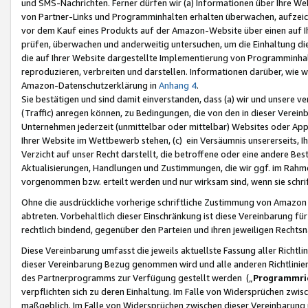
und SMS-Nachrichten. Ferner dürfen wir (a) Informationen über Ihre We
von Partner-Links und Programminhalten erhalten überwachen, aufzei
vor dem Kauf eines Produkts auf der Amazon-Website über einen auf Ih
prüfen, überwachen und anderweitig untersuchen, um die Einhaltung dies
die auf Ihrer Website dargestellte Implementierung von Programminhalt
reproduzieren, verbreiten und darstellen. Informationen darüber, wie w
Amazon-Datenschutzerklärung in
Anhang 4
.
Sie bestätigen und sind damit einverstanden, dass (a) wir und unsere 
(Traffic) anregen können, zu Bedingungen, die von den in dieser Vere
Unternehmen jederzeit (unmittelbar oder mittelbar) Websites oder Appl
Ihrer Website im Wettbewerb stehen, (c) ein Versäumnis unsererseits, I
Verzicht auf unser Recht darstellt, die betroffene oder eine andere B
Aktualisierungen, Handlungen und Zustimmungen, die wir ggf. im Rahme
vorgenommen bzw. erteilt werden und nur wirksam sind, wenn sie schri
Ohne die ausdrückliche vorherige schriftliche Zustimmung von Amazon
abtreten. Vorbehaltlich dieser Einschränkung ist diese Vereinbarung f
rechtlich bindend, gegenüber den Parteien und ihren jeweiligen Rech
Diese Vereinbarung umfasst die jeweils aktuellste Fassung aller Richtli
dieser Vereinbarung Bezug genommen wird und alle anderen Richtlinie
des Partnerprogramms zur Verfügung gestellt werden („
Programmric
verpflichten sich zu deren Einhaltung. Im Falle von Widersprüchen zwi
maßgeblich. Im Falle von Widersprüchen zwischen dieser Vereinbarun