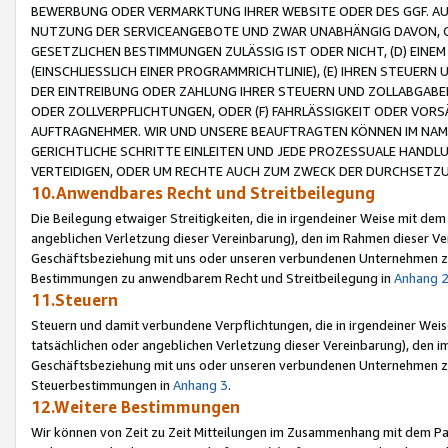
BEWERBUNG ODER VERMARKTUNG IHRER WEBSITE ODER DES GGF. AUF 
NUTZUNG DER SERVICEANGEBOTE UND ZWAR UNABHÄNGIG DAVON, O
GESETZLICHEN BESTIMMUNGEN ZULÄSSIG IST ODER NICHT, (D) EINE
(EINSCHLIESSLICH EINER PROGRAMMRICHTLINIE), (E) IHREN STEUER
DER EINTREIBUNG ODER ZAHLUNG IHRER STEUERN UND ZOLLABGAB
ODER ZOLLVERPFLICHTUNGEN, ODER (F) FAHRLÄSSIGKEIT ODER VORS
AUFTRAGNEHMER. WIR UND UNSERE BEAUFTRAGTEN KÖNNEN IM NAME
GERICHTLICHE SCHRITTE EINLEITEN UND JEDE PROZESSUALE HAND
VERTEIDIGEN, ODER UM RECHTE AUCH ZUM ZWECK DER DURCHSETZU
10.Anwendbares Recht und Streitbeilegung
Die Beilegung etwaiger Streitigkeiten, die in irgendeiner Weise mit de
angeblichen Verletzung dieser Vereinbarung), den im Rahmen dieser Ve
Geschäftsbeziehung mit uns oder unseren verbundenen Unternehmen zu
Bestimmungen zu anwendbarem Recht und Streitbeilegung in
Anhang 
11.Steuern
Steuern und damit verbundene Verpflichtungen, die in irgendeiner Wei
tatsächlichen oder angeblichen Verletzung dieser Vereinbarung), den 
Geschäftsbeziehung mit uns oder unseren verbundenen Unternehmen z
Steuerbestimmungen in
Anhang 3
.
12.Weitere Bestimmungen
Wir können von Zeit zu Zeit Mitteilungen im Zusammenhang mit dem Par