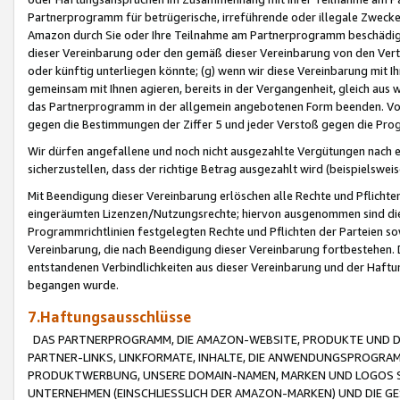
Partnerprogramm für betrügerische, irreführende oder illegale Zwecke
Amazon durch Sie oder Ihre Teilnahme am Partnerprogramm beschädig
dieser Vereinbarung oder den gemäß dieser Vereinbarung von den Vertr
oder künftig unterliegen könnte; (g) wenn wir diese Vereinbarung mit I
gemeinsam mit Ihnen agieren, bereits in der Vergangenheit, gleich aus
das Partnerprogramm in der allgemein angebotenen Form beenden. Vors
gegen die Bestimmungen der Ziffer 5 und jeder Verstoß gegen die Prog
Wir dürfen angefallene und noch nicht ausgezahlte Vergütungen nach 
sicherzustellen, dass der richtige Betrag ausgezahlt wird (beispielsw
Mit Beendigung dieser Vereinbarung erlöschen alle Rechte und Pflichte
eingeräumten Lizenzen/Nutzungsrechte; hiervon ausgenommen sind die in 
Programmrichtlinien festgelegten Rechte und Pflichten der Parteien sow
Vereinbarung, die nach Beendigung dieser Vereinbarung fortbestehen. D
entstandenen Verbindlichkeiten aus dieser Vereinbarung und der Haft
begangen wurde.
7.Haftungsausschlüsse
DAS PARTNERPROGRAMM, DIE AMAZON-WEBSITE, PRODUKTE UND DI
PARTNER-LINKS, LINKFORMATE, INHALTE, DIE ANWENDUNGSPROGR
PRODUKTWERBUNG, UNSERE DOMAIN-NAMEN, MARKEN UND LOGOS S
UNTERNEHMEN (EINSCHLIESSLICH DER AMAZON-MARKEN) UND DIE GE