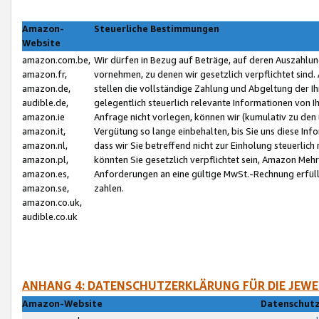
Amazon-
Steuerliche Bestimmungen
Website
amazon.com.be,
Wir dürfen in Bezug auf Beträge, auf deren Auszahlun
amazon.fr,
vornehmen, zu denen wir gesetzlich verpflichtet sind
amazon.de,
stellen die vollständige Zahlung und Abgeltung der 
audible.de,
gelegentlich steuerlich relevante Informationen von I
amazon.ie
Anfrage nicht vorlegen, können wir (kumulativ zu de
amazon.it,
Vergütung so lange einbehalten, bis Sie uns diese Inf
amazon.nl,
dass wir Sie betreffend nicht zur Einholung steuerlich 
amazon.pl,
könnten Sie gesetzlich verpflichtet sein, Amazon Meh
amazon.es,
Anforderungen an eine gültige MwSt.-Rechnung erfüllt
amazon.se,
zahlen.
amazon.co.uk,
audible.co.uk
ANHANG 4: DATENSCHUTZERKLÄRUNG FÜR DIE JEWE
Amazon-Website
Datenschutz