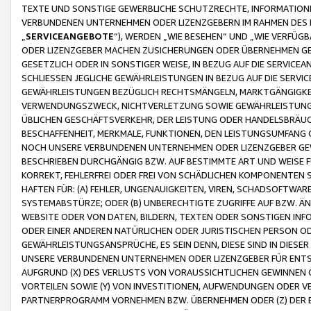
TEXTE UND SONSTIGE GEWERBLICHE SCHUTZRECHTE, INFORMATIONE
VERBUNDENEN UNTERNEHMEN ODER LIZENZGEBERN IM RAHMEN DES
„
SERVICEANGEBOTE
“), WERDEN „WIE BESEHEN“ UND „WIE VERFÜ
ODER LIZENZGEBER MACHEN ZUSICHERUNGEN ODER ÜBERNEHMEN GEW
GESETZLICH ODER IN SONSTIGER WEISE, IN BEZUG AUF DIE SERVI
SCHLIESSEN JEGLICHE GEWÄHRLEISTUNGEN IN BEZUG AUF DIE SERVI
GEWÄHRLEISTUNGEN BEZÜGLICH RECHTSMÄNGELN, MARKTGÄNGIGKEIT
VERWENDUNGSZWECK, NICHTVERLETZUNG SOWIE GEWÄHRLEISTUNGEN 
ÜBLICHEN GESCHÄFTSVERKEHR, DER LEISTUNG ODER HANDELSBRÄUCH
BESCHAFFENHEIT, MERKMALE, FUNKTIONEN, DEN LEISTUNGSUMFANG 
NOCH UNSERE VERBUNDENEN UNTERNEHMEN ODER LIZENZGEBER GEWÄ
BESCHRIEBEN DURCHGÄNGIG BZW. AUF BESTIMMTE ART UND WEISE
KORREKT, FEHLERFREI ODER FREI VON SCHÄDLICHEN KOMPONENTEN
HAFTEN FÜR: (A) FEHLER, UNGENAUIGKEITEN, VIREN, SCHADSOFTW
SYSTEMABSTÜRZE; ODER (B) UNBERECHTIGTE ZUGRIFFE AUF BZW. 
WEBSITE ODER VON DATEN, BILDERN, TEXTEN ODER SONSTIGEN INF
ODER EINER ANDEREN NATÜRLICHEN ODER JURISTISCHEN PERSON OD
GEWÄHRLEISTUNGSANSPRÜCHE, ES SEIN DENN, DIESE SIND IN DIES
UNSERE VERBUNDENEN UNTERNEHMEN ODER LIZENZGEBER FÜR EN
AUFGRUND (X) DES VERLUSTS VON VORAUSSICHTLICHEN GEWINNEN
VORTEILEN SOWIE (Y) VON INVESTITIONEN, AUFWENDUNGEN ODER VE
PARTNERPROGRAMM VORNEHMEN BZW. ÜBERNEHMEN ODER (Z) DER 