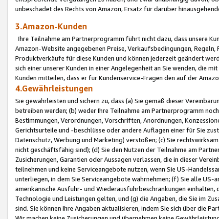
unbeschadet des Rechts von Amazon, Ersatz für darüber hinausgehen
3.Amazon-Kunden
Ihre Teilnahme am Partnerprogramm führt nicht dazu, dass unsere Kun
Amazon-Website angegebenen Preise, Verkaufsbedingungen, Regeln, Ri
Produktverkäufe für diese Kunden und können jederzeit geändert werde
sich einer unserer Kunden in einer Angelegenheit an Sie wenden, die 
Kunden mitteilen, dass er für Kundenservice-Fragen den auf der Ama
4.Gewährleistungen
Sie gewährleisten und sichern zu, dass (a) Sie gemäß dieser Vereinba
betreiben werden; (b) weder Ihre Teilnahme am Partnerprogramm noch d
Bestimmungen, Verordnungen, Vorschriften, Anordnungen, Konzessionen,
Gerichtsurteile und -beschlüsse oder andere Auflagen einer für Sie zu
Datenschutz, Werbung und Marketing) verstoßen; (c) Sie rechtswirksam 
nicht geschäftsfähig sind); (d) Sie den Nutzen der Teilnahme am Partne
Zusicherungen, Garantien oder Aussagen verlassen, die in dieser Verein
teilnehmen und keine Serviceangebote nutzen, wenn Sie US-Handelssa
unterliegen, in dem Sie Serviceangebote wahrnehmen; (f) Sie alle US
amerikanische Ausfuhr- und Wiederausfuhrbeschränkungen einhalten, 
Technologie und Leistungen gelten, und (g) die Angaben, die Sie im 
sind. Sie können Ihre Angaben aktualisieren, indem Sie sich über die 
Wir machen keine Zusicherungen und übernehmen keine Gewährleistun