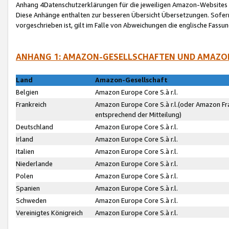
Anhang 4Datenschutzerklärungen für die jeweiligen Amazon-Websites
Diese Anhänge enthalten zur besseren Übersicht Übersetzungen. Sofe
vorgeschrieben ist, gilt im Falle von Abweichungen die englische Fass
ANHANG 1: AMAZON-GESELLSCHAFTEN UND AMAZO
Land
Amazon-Gesellschaft
Belgien
Amazon Europe Core S.à r.l.
Frankreich
Amazon Europe Core S.à r.l.(oder Amazon Fr
entsprechend der Mitteilung)
Deutschland
Amazon Europe Core S.à r.l.
Irland
Amazon Europe Core S.à r.l.
Italien
Amazon Europe Core S.à r.l.
Niederlande
Amazon Europe Core S.à r.l.
Polen
Amazon Europe Core S.à r.l.
Spanien
Amazon Europe Core S.à r.l.
Schweden
Amazon Europe Core S.à r.l.
Vereinigtes Königreich
Amazon Europe Core S.à r.l.