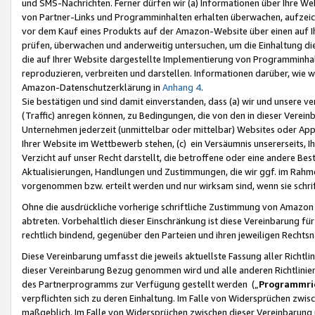
und SMS-Nachrichten. Ferner dürfen wir (a) Informationen über Ihre We
von Partner-Links und Programminhalten erhalten überwachen, aufzei
vor dem Kauf eines Produkts auf der Amazon-Website über einen auf Ih
prüfen, überwachen und anderweitig untersuchen, um die Einhaltung dies
die auf Ihrer Website dargestellte Implementierung von Programminhalt
reproduzieren, verbreiten und darstellen. Informationen darüber, wie w
Amazon-Datenschutzerklärung in
Anhang 4
.
Sie bestätigen und sind damit einverstanden, dass (a) wir und unsere 
(Traffic) anregen können, zu Bedingungen, die von den in dieser Vere
Unternehmen jederzeit (unmittelbar oder mittelbar) Websites oder Appl
Ihrer Website im Wettbewerb stehen, (c) ein Versäumnis unsererseits, I
Verzicht auf unser Recht darstellt, die betroffene oder eine andere B
Aktualisierungen, Handlungen und Zustimmungen, die wir ggf. im Rahme
vorgenommen bzw. erteilt werden und nur wirksam sind, wenn sie schri
Ohne die ausdrückliche vorherige schriftliche Zustimmung von Amazon
abtreten. Vorbehaltlich dieser Einschränkung ist diese Vereinbarung f
rechtlich bindend, gegenüber den Parteien und ihren jeweiligen Rech
Diese Vereinbarung umfasst die jeweils aktuellste Fassung aller Richtli
dieser Vereinbarung Bezug genommen wird und alle anderen Richtlinie
des Partnerprogramms zur Verfügung gestellt werden („
Programmric
verpflichten sich zu deren Einhaltung. Im Falle von Widersprüchen zwi
maßgeblich. Im Falle von Widersprüchen zwischen dieser Vereinbarun