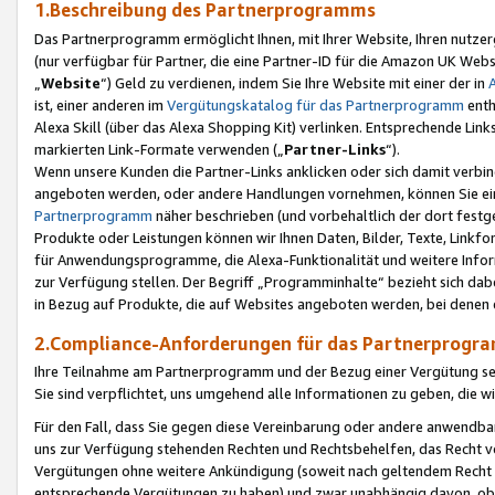
1.Beschreibung des Partnerprogramms
Das Partnerprogramm ermöglicht Ihnen, mit Ihrer Website, Ihren nutzer
(nur verfügbar für Partner, die eine Partner-ID für die Amazon UK We
„
Website
“) Geld zu verdienen, indem Sie Ihre Website mit einer der in
ist, einer anderen im
Vergütungskatalog für das Partnerprogramm
enth
Alexa Skill (über das Alexa Shopping Kit) verlinken. Entsprechende Lin
markierten Link-Formate verwenden („
Partner-Links
“).
Wenn unsere Kunden die Partner-Links anklicken oder sich damit verbi
angeboten werden, oder andere Handlungen vornehmen, können Sie eine
Partnerprogramm
näher beschrieben (und vorbehaltlich der dort festg
Produkte oder Leistungen können wir Ihnen Daten, Bilder, Texte, Linkfo
für Anwendungsprogramme, die Alexa-Funktionalität und weitere Inf
zur Verfügung stellen. Der Begriff „Programminhalte“ bezieht sich dabe
in Bezug auf Produkte, die auf Websites angeboten werden, bei denen 
2.Compliance-Anforderungen für das Partnerprog
Ihre Teilnahme am Partnerprogramm und der Bezug einer Vergütung setz
Sie sind verpflichtet, uns umgehend alle Informationen zu geben, die w
Für den Fall, dass Sie gegen diese Vereinbarung oder andere anwendba
uns zur Verfügung stehenden Rechten und Rechtsbehelfen, das Recht vo
Vergütungen ohne weitere Ankündigung (soweit nach geltendem Recht z
entsprechende Vergütungen zu haben) und zwar unabhängig davon, ob 