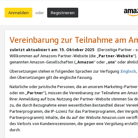
Anmelden
Registrieren
oder
Vereinbarung zur Teilnahme am 
zuletzt aktualisiert am
:
15. Oktober 2025
(Derzeitige Partner - 
Willkommen auf Amazons Partner-Website (die „
Partner-Website
“)
genannten Amazon-Gesellschaften („
Amazon
“ oder „
uns
“ oder ähnli
Übersetzungen stehen in folgenden Sprachen zur Verfügung :
Englisch
,
den Übersetzungen gilt die englische Fassung.
Natürliche oder juristische Personen, die an unserem Marketing-Partn
oder ein „
Partner
“), müssen die Vereinbarung zur Teilnahme am Ama
Ihrer Anmeldung auf bzw. Nutzung der Partner-Website stimmen Sie die
zu, die durch Bezugnahme einen wesentlichen Bestandteil dieser Verei
Partnerprogramm, die IP-Lizenz für das Partnerprogramm, den Vergütu
Partnerprogramm). Inhalte, die du auf der Website Amazon.com veröffe
des Verbots von Kundenrezensionen, die gegen eine Vergütung erstellt, 
durch.