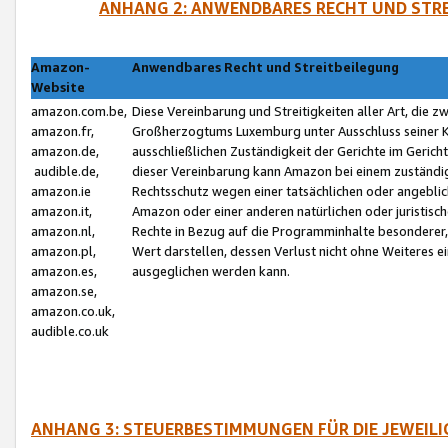
ANHANG 2: ANWENDBARES RECHT UND STRE
Amazon-
Anwendbares Recht und Streitbeilegung
Website
amazon.com.be,
Diese Vereinbarung und Streitigkeiten aller Art, die 
amazon.fr,
Großherzogtums Luxemburg unter Ausschluss seiner Kol
amazon.de,
ausschließlichen Zuständigkeit der Gerichte im Geri
audible.de,
dieser Vereinbarung kann Amazon bei einem zuständig
amazon.ie
Rechtsschutz wegen einer tatsächlichen oder angebli
amazon.it,
Amazon oder einer anderen natürlichen oder juristisc
amazon.nl,
Rechte in Bezug auf die Programminhalte besonderer,
amazon.pl,
Wert darstellen, dessen Verlust nicht ohne Weiteres e
amazon.es,
ausgeglichen werden kann.
amazon.se,
amazon.co.uk,
audible.co.uk
ANHANG 3: STEUERBESTIMMUNGEN FÜR DIE JEWEIL