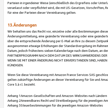
Parteien in irgendeiner Weise (einschließlich des Ergreifens oder Unt
veranlasst oder verpflichtet wird, die mit US-Gesetzen, Vorschriften,
für eine der Parteien dieser Vereinbarung gelten.
13.Änderungen
Wir behalten uns das Recht vor, einzelne oder alle Bestimmungen diese
Änderungsmitteilung, eine geänderte Vereinbarung oder eine geänderte 
über die entsprechende Änderung per E-Mail an Ihre zu diesem Zeitpun
ausgenommen etwaige Erhöhungen der Standardvergütung im Rahmen
Datum, jedoch frühestens sieben Kalendertage nach dem Datum, an de
PARTNERPROGRAMM NACH DEM DATUM DES WIRKSAMWERDENS DER Ä
WENN SIE MIT EINER ÄNDERUNG NICHT EINVERSTANDEN SIND, HABEN S
KÜNDIGEN.
Wenn Sie diese Vereinbarung mit Amazon France Services SAS geschlo
gelten zukünftige Änderungen an dieser Vereinbarung für Sie und Ama
Core S.à r.l. bezieht.
Anhang 1Amazon-Gesellschaften und Amazon-Websites nach Ländern
Anhang 2Anwendbares Recht und Streitbeilegung für die jeweiligen 
Anhang 3Steuerbestimmungen für die jeweiligen Amazon-Websites