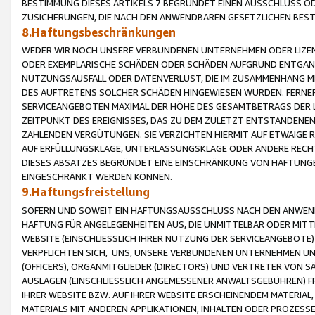
BESTIMMUNG DIESES ARTIKELS 7 BEGRÜNDET EINEN AUSSCHLUSS 
ZUSICHERUNGEN, DIE NACH DEN ANWENDBAREN GESETZLICHEN BE
8.Haftungsbeschränkungen
WEDER WIR NOCH UNSERE VERBUNDENEN UNTERNEHMEN ODER LIZEN
ODER EXEMPLARISCHE SCHÄDEN ODER SCHÄDEN AUFGRUND ENTGANG
NUTZUNGSAUSFALL ODER DATENVERLUST, DIE IM ZUSAMMENHANG MI
DES AUFTRETENS SOLCHER SCHÄDEN HINGEWIESEN WURDEN. FERN
SERVICEANGEBOTEN MAXIMAL DER HÖHE DES GESAMTBETRAGS DER 
ZEITPUNKT DES EREIGNISSES, DAS ZU DEM ZULETZT ENTSTANDENE
ZAHLENDEN VERGÜTUNGEN. SIE VERZICHTEN HIERMIT AUF ETWAIGE 
AUF ERFÜLLUNGSKLAGE, UNTERLASSUNGSKLAGE ODER ANDERE RECHT
DIESES ABSATZES BEGRÜNDET EINE EINSCHRÄNKUNG VON HAFTUNG
EINGESCHRÄNKT WERDEN KÖNNEN.
9.Haftungsfreistellung
SOFERN UND SOWEIT EIN HAFTUNGSAUSSCHLUSS NACH DEN ANWENDB
HAFTUNG FÜR ANGELEGENHEITEN AUS, DIE UNMITTELBAR ODER MITT
WEBSITE (EINSCHLIESSLICH IHRER NUTZUNG DER SERVICEANGEBOTE)
VERPFLICHTEN SICH, UNS, UNSERE VERBUNDENEN UNTERNEHMEN UN
(OFFICERS), ORGANMITGLIEDER (DIRECTORS) UND VERTRETER VON 
AUSLAGEN (EINSCHLIESSLICH ANGEMESSENER ANWALTSGEBÜHREN) FR
IHRER WEBSITE BZW. AUF IHRER WEBSITE ERSCHEINENDEM MATERIAL
MATERIALS MIT ANDEREN APPLIKATIONEN, INHALTEN ODER PROZESSE