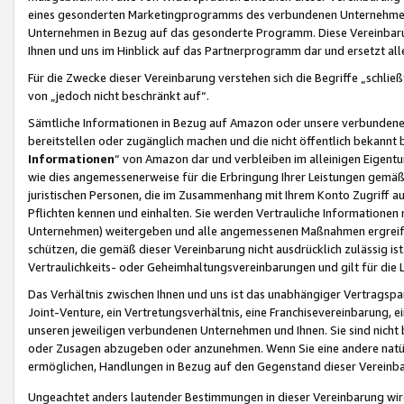
eines gesonderten Marketingprogramms des verbundenen Unternehmens
Unternehmen in Bezug auf das gesonderte Programm. Diese Vereinbarung
Ihnen und uns im Hinblick auf das Partnerprogramm dar und ersetzt al
Für die Zwecke dieser Vereinbarung verstehen sich die Begriffe „schließ
von „jedoch nicht beschränkt auf“.
Sämtliche Informationen in Bezug auf Amazon oder unsere verbunde
bereitstellen oder zugänglich machen und die nicht öffentlich bekannt bz
Informationen
“ von Amazon dar und verbleiben im alleinigen Eigent
wie dies angemessenerweise für die Erbringung Ihrer Leistungen gemäß d
juristischen Personen, die im Zusammenhang mit Ihrem Konto Zugriff au
Pflichten kennen und einhalten. Sie werden Vertrauliche Informationen 
Unternehmen) weitergeben und alle angemessenen Maßnahmen ergreifen
schützen, die gemäß dieser Vereinbarung nicht ausdrücklich zulässig is
Vertraulichkeits- oder Geheimhaltungsvereinbarungen und gilt für die
Das Verhältnis zwischen Ihnen und uns ist das unabhängiger Vertragspa
Joint-Venture, ein Vertretungsverhältnis, eine Franchisevereinbarung, 
unseren jeweiligen verbundenen Unternehmen und Ihnen. Sie sind ni
oder Zusagen abzugeben oder anzunehmen. Wenn Sie eine andere natürli
ermöglichen, Handlungen in Bezug auf den Gegenstand dieser Vereinbar
Ungeachtet anders lautender Bestimmungen in dieser Vereinbarung wird