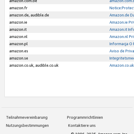
amazon.com.be
amazon.com.b
amazon.fr
Notice:Protec
amazon.de, audible.de
Amazon.de Da
amazon.ie
Amazon.ie Pri
amazon.it
Amazon.it Inf
amazon.nl
Amazon.nl Pri
amazon.pl
Informacja O
amazon.es
Aviso de Priv
amazon.se
Integritetsm
amazon.co.uk, audible.co.uk
Amazon.co.uk 
Teilnahmevereinbarung
Programmrichtlinien
Nutzungsbestimmungen
Kontaktiere uns