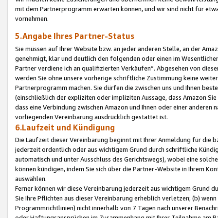
mit dem Partnerprogramm erwarten können, und wir sind nicht für etwa
vornehmen.
5.Angabe Ihres Partner-Status
Sie müssen auf Ihrer Website bzw. an jeder anderen Stelle, an der Am
genehmigt, klar und deutlich den folgenden oder einen im Wesentlichen
Partner verdiene ich an qualifizierten Verkäufen“. Abgesehen von die
werden Sie ohne unsere vorherige schriftliche Zustimmung keine weite
Partnerprogramm machen. Sie dürfen die zwischen uns und Ihnen best
(einschließlich der expliziten oder impliziten Aussage, dass Amazon Si
dass eine Verbindung zwischen Amazon und Ihnen oder einer anderen natü
vorliegenden Vereinbarung ausdrücklich gestattet ist.
6.Laufzeit und Kündigung
Die Laufzeit dieser Vereinbarung beginnt mit Ihrer Anmeldung für die 
jederzeit ordentlich oder aus wichtigem Grund durch schriftliche Kündi
automatisch und unter Ausschluss des Gerichtswegs), wobei eine solch
können kündigen, indem Sie sich über die Partner-Website in Ihrem Ko
auswählen.
Ferner können wir diese Vereinbarung jederzeit aus wichtigem Grund dur
Sie Ihre Pflichten aus dieser Vereinbarung erheblich verletzen; (b) wen
Programmrichtlinien) nicht innerhalb von 7 Tagen nach unserer Benachr
oder Haftungsansprüchen im Zusammenhang mit Ihrer Teilnahme am Pa