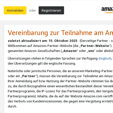
Anmelden
Registrieren
oder
Vereinbarung zur Teilnahme am 
zuletzt aktualisiert am
:
15. Oktober 2025
(Derzeitige Partner - 
Willkommen auf Amazons Partner-Website (die „
Partner-Website
“)
genannten Amazon-Gesellschaften („
Amazon
“ oder „
uns
“ oder ähnli
Übersetzungen stehen in folgenden Sprachen zur Verfügung :
Englisch
,
den Übersetzungen gilt die englische Fassung.
Natürliche oder juristische Personen, die an unserem Marketing-Partn
oder ein „
Partner
“), müssen die Vereinbarung zur Teilnahme am Ama
Ihrer Anmeldung auf bzw. Nutzung der Partner-Website stimmen Sie die
zu, die durch Bezugnahme einen wesentlichen Bestandteil dieser Verei
Partnerprogramm, die IP-Lizenz für das Partnerprogramm, den Vergütu
Partnerprogramm). Inhalte, die du auf der Website Amazon.com veröffe
des Verbots von Kundenrezensionen, die gegen eine Vergütung erstellt, 
durch.