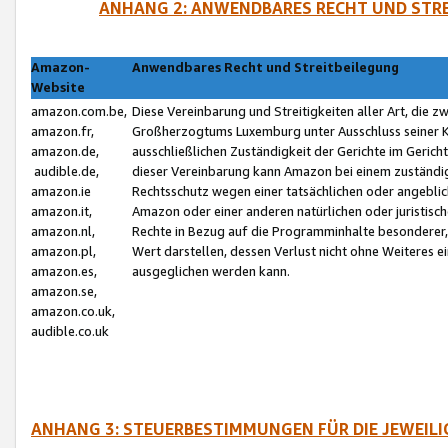
ANHANG 2: ANWENDBARES RECHT UND STRE
Amazon-
Anwendbares Recht und Streitbeilegung
Website
amazon.com.be,
Diese Vereinbarung und Streitigkeiten aller Art, die 
amazon.fr,
Großherzogtums Luxemburg unter Ausschluss seiner Kol
amazon.de,
ausschließlichen Zuständigkeit der Gerichte im Geri
audible.de,
dieser Vereinbarung kann Amazon bei einem zuständig
amazon.ie
Rechtsschutz wegen einer tatsächlichen oder angebli
amazon.it,
Amazon oder einer anderen natürlichen oder juristisc
amazon.nl,
Rechte in Bezug auf die Programminhalte besonderer,
amazon.pl,
Wert darstellen, dessen Verlust nicht ohne Weiteres e
amazon.es,
ausgeglichen werden kann.
amazon.se,
amazon.co.uk,
audible.co.uk
ANHANG 3: STEUERBESTIMMUNGEN FÜR DIE JEWEIL