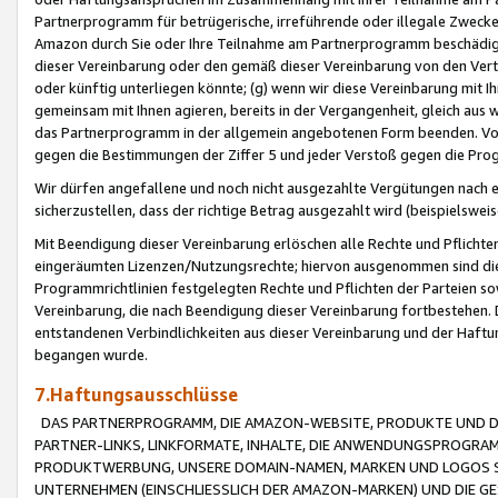
Partnerprogramm für betrügerische, irreführende oder illegale Zwecke
Amazon durch Sie oder Ihre Teilnahme am Partnerprogramm beschädig
dieser Vereinbarung oder den gemäß dieser Vereinbarung von den Vertr
oder künftig unterliegen könnte; (g) wenn wir diese Vereinbarung mit I
gemeinsam mit Ihnen agieren, bereits in der Vergangenheit, gleich aus
das Partnerprogramm in der allgemein angebotenen Form beenden. Vors
gegen die Bestimmungen der Ziffer 5 und jeder Verstoß gegen die Prog
Wir dürfen angefallene und noch nicht ausgezahlte Vergütungen nach 
sicherzustellen, dass der richtige Betrag ausgezahlt wird (beispielsw
Mit Beendigung dieser Vereinbarung erlöschen alle Rechte und Pflichte
eingeräumten Lizenzen/Nutzungsrechte; hiervon ausgenommen sind die in 
Programmrichtlinien festgelegten Rechte und Pflichten der Parteien sow
Vereinbarung, die nach Beendigung dieser Vereinbarung fortbestehen. D
entstandenen Verbindlichkeiten aus dieser Vereinbarung und der Haft
begangen wurde.
7.Haftungsausschlüsse
DAS PARTNERPROGRAMM, DIE AMAZON-WEBSITE, PRODUKTE UND DI
PARTNER-LINKS, LINKFORMATE, INHALTE, DIE ANWENDUNGSPROGR
PRODUKTWERBUNG, UNSERE DOMAIN-NAMEN, MARKEN UND LOGOS S
UNTERNEHMEN (EINSCHLIESSLICH DER AMAZON-MARKEN) UND DIE GE