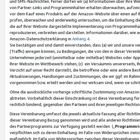
und SMS-Nachrichten. Ferner dürfen wir (a) Informationen über Ihre We
von Partner-Links und Programminhalten erhalten überwachen, aufzei
vor dem Kauf eines Produkts auf der Amazon-Website über einen auf Ih
prüfen, überwachen und anderweitig untersuchen, um die Einhaltung dies
die auf Ihrer Website dargestellte Implementierung von Programminhalt
reproduzieren, verbreiten und darstellen. Informationen darüber, wie w
Amazon-Datenschutzerklärung in
Anhang 4
.
Sie bestätigen und sind damit einverstanden, dass (a) wir und unsere 
(Traffic) anregen können, zu Bedingungen, die von den in dieser Vere
Unternehmen jederzeit (unmittelbar oder mittelbar) Websites oder Appl
Ihrer Website im Wettbewerb stehen, (c) ein Versäumnis unsererseits, I
Verzicht auf unser Recht darstellt, die betroffene oder eine andere B
Aktualisierungen, Handlungen und Zustimmungen, die wir ggf. im Rahme
vorgenommen bzw. erteilt werden und nur wirksam sind, wenn sie schri
Ohne die ausdrückliche vorherige schriftliche Zustimmung von Amazon
abtreten. Vorbehaltlich dieser Einschränkung ist diese Vereinbarung f
rechtlich bindend, gegenüber den Parteien und ihren jeweiligen Rech
Diese Vereinbarung umfasst die jeweils aktuellste Fassung aller Richtli
dieser Vereinbarung Bezug genommen wird und alle anderen Richtlinie
des Partnerprogramms zur Verfügung gestellt werden („
Programmric
verpflichten sich zu deren Einhaltung. Im Falle von Widersprüchen zwi
maßgeblich. Im Falle von Widersprüchen zwischen dieser Vereinbarun