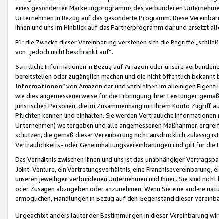
eines gesonderten Marketingprogramms des verbundenen Unternehmens
Unternehmen in Bezug auf das gesonderte Programm. Diese Vereinbarung
Ihnen und uns im Hinblick auf das Partnerprogramm dar und ersetzt al
Für die Zwecke dieser Vereinbarung verstehen sich die Begriffe „schließ
von „jedoch nicht beschränkt auf“.
Sämtliche Informationen in Bezug auf Amazon oder unsere verbunde
bereitstellen oder zugänglich machen und die nicht öffentlich bekannt bz
Informationen
“ von Amazon dar und verbleiben im alleinigen Eigent
wie dies angemessenerweise für die Erbringung Ihrer Leistungen gemäß d
juristischen Personen, die im Zusammenhang mit Ihrem Konto Zugriff au
Pflichten kennen und einhalten. Sie werden Vertrauliche Informationen 
Unternehmen) weitergeben und alle angemessenen Maßnahmen ergreifen
schützen, die gemäß dieser Vereinbarung nicht ausdrücklich zulässig is
Vertraulichkeits- oder Geheimhaltungsvereinbarungen und gilt für die
Das Verhältnis zwischen Ihnen und uns ist das unabhängiger Vertragspa
Joint-Venture, ein Vertretungsverhältnis, eine Franchisevereinbarung, 
unseren jeweiligen verbundenen Unternehmen und Ihnen. Sie sind ni
oder Zusagen abzugeben oder anzunehmen. Wenn Sie eine andere natürli
ermöglichen, Handlungen in Bezug auf den Gegenstand dieser Vereinbar
Ungeachtet anders lautender Bestimmungen in dieser Vereinbarung wird