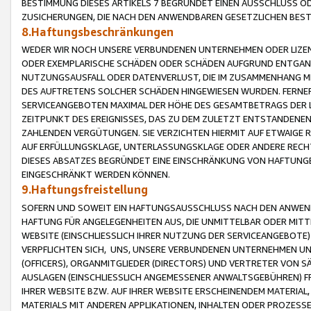
BESTIMMUNG DIESES ARTIKELS 7 BEGRÜNDET EINEN AUSSCHLUSS 
ZUSICHERUNGEN, DIE NACH DEN ANWENDBAREN GESETZLICHEN BE
8.Haftungsbeschränkungen
WEDER WIR NOCH UNSERE VERBUNDENEN UNTERNEHMEN ODER LIZEN
ODER EXEMPLARISCHE SCHÄDEN ODER SCHÄDEN AUFGRUND ENTGANG
NUTZUNGSAUSFALL ODER DATENVERLUST, DIE IM ZUSAMMENHANG MI
DES AUFTRETENS SOLCHER SCHÄDEN HINGEWIESEN WURDEN. FERN
SERVICEANGEBOTEN MAXIMAL DER HÖHE DES GESAMTBETRAGS DER 
ZEITPUNKT DES EREIGNISSES, DAS ZU DEM ZULETZT ENTSTANDENE
ZAHLENDEN VERGÜTUNGEN. SIE VERZICHTEN HIERMIT AUF ETWAIGE 
AUF ERFÜLLUNGSKLAGE, UNTERLASSUNGSKLAGE ODER ANDERE RECHT
DIESES ABSATZES BEGRÜNDET EINE EINSCHRÄNKUNG VON HAFTUNG
EINGESCHRÄNKT WERDEN KÖNNEN.
9.Haftungsfreistellung
SOFERN UND SOWEIT EIN HAFTUNGSAUSSCHLUSS NACH DEN ANWENDB
HAFTUNG FÜR ANGELEGENHEITEN AUS, DIE UNMITTELBAR ODER MITT
WEBSITE (EINSCHLIESSLICH IHRER NUTZUNG DER SERVICEANGEBOTE)
VERPFLICHTEN SICH, UNS, UNSERE VERBUNDENEN UNTERNEHMEN UN
(OFFICERS), ORGANMITGLIEDER (DIRECTORS) UND VERTRETER VON 
AUSLAGEN (EINSCHLIESSLICH ANGEMESSENER ANWALTSGEBÜHREN) FR
IHRER WEBSITE BZW. AUF IHRER WEBSITE ERSCHEINENDEM MATERIAL
MATERIALS MIT ANDEREN APPLIKATIONEN, INHALTEN ODER PROZESSE