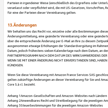
Parteien in irgendeiner Weise (einschließlich des Ergreifens oder Unt
veranlasst oder verpflichtet wird, die mit US-Gesetzen, Vorschriften,
für eine der Parteien dieser Vereinbarung gelten.
13.Änderungen
Wir behalten uns das Recht vor, einzelne oder alle Bestimmungen diese
Änderungsmitteilung, eine geänderte Vereinbarung oder eine geänderte 
über die entsprechende Änderung per E-Mail an Ihre zu diesem Zeitpun
ausgenommen etwaige Erhöhungen der Standardvergütung im Rahmen
Datum, jedoch frühestens sieben Kalendertage nach dem Datum, an de
PARTNERPROGRAMM NACH DEM DATUM DES WIRKSAMWERDENS DER Ä
WENN SIE MIT EINER ÄNDERUNG NICHT EINVERSTANDEN SIND, HABEN S
KÜNDIGEN.
Wenn Sie diese Vereinbarung mit Amazon France Services SAS geschlo
gelten zukünftige Änderungen an dieser Vereinbarung für Sie und Ama
Core S.à r.l. bezieht.
Anhang 1Amazon-Gesellschaften und Amazon-Websites nach Ländern
Anhang 2Anwendbares Recht und Streitbeilegung für die jeweiligen 
Anhang 3Steuerbestimmungen für die jeweiligen Amazon-Websites