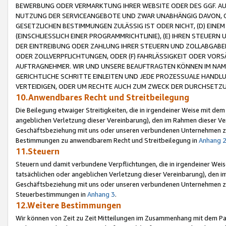
BEWERBUNG ODER VERMARKTUNG IHRER WEBSITE ODER DES GGF. AUF 
NUTZUNG DER SERVICEANGEBOTE UND ZWAR UNABHÄNGIG DAVON, O
GESETZLICHEN BESTIMMUNGEN ZULÄSSIG IST ODER NICHT, (D) EINE
(EINSCHLIESSLICH EINER PROGRAMMRICHTLINIE), (E) IHREN STEUER
DER EINTREIBUNG ODER ZAHLUNG IHRER STEUERN UND ZOLLABGAB
ODER ZOLLVERPFLICHTUNGEN, ODER (F) FAHRLÄSSIGKEIT ODER VORS
AUFTRAGNEHMER. WIR UND UNSERE BEAUFTRAGTEN KÖNNEN IM NAME
GERICHTLICHE SCHRITTE EINLEITEN UND JEDE PROZESSUALE HAND
VERTEIDIGEN, ODER UM RECHTE AUCH ZUM ZWECK DER DURCHSETZU
10.Anwendbares Recht und Streitbeilegung
Die Beilegung etwaiger Streitigkeiten, die in irgendeiner Weise mit de
angeblichen Verletzung dieser Vereinbarung), den im Rahmen dieser Ve
Geschäftsbeziehung mit uns oder unseren verbundenen Unternehmen zu
Bestimmungen zu anwendbarem Recht und Streitbeilegung in
Anhang 
11.Steuern
Steuern und damit verbundene Verpflichtungen, die in irgendeiner Wei
tatsächlichen oder angeblichen Verletzung dieser Vereinbarung), den 
Geschäftsbeziehung mit uns oder unseren verbundenen Unternehmen z
Steuerbestimmungen in
Anhang 3
.
12.Weitere Bestimmungen
Wir können von Zeit zu Zeit Mitteilungen im Zusammenhang mit dem Par