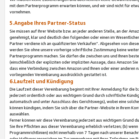
mit dem Partnerprogramm erwarten können, und wir sind nicht für etwa
vornehmen.
5.Angabe Ihres Partner-Status
Sie müssen auf Ihrer Website bzw. an jeder anderen Stelle, an der Am
genehmigt, klar und deutlich den folgenden oder einen im Wesentlichen
Partner verdiene ich an qualifizierten Verkäufen“. Abgesehen von die
werden Sie ohne unsere vorherige schriftliche Zustimmung keine weite
Partnerprogramm machen. Sie dürfen die zwischen uns und Ihnen best
(einschließlich der expliziten oder impliziten Aussage, dass Amazon Si
dass eine Verbindung zwischen Amazon und Ihnen oder einer anderen natü
vorliegenden Vereinbarung ausdrücklich gestattet ist.
6.Laufzeit und Kündigung
Die Laufzeit dieser Vereinbarung beginnt mit Ihrer Anmeldung für die 
jederzeit ordentlich oder aus wichtigem Grund durch schriftliche Kündi
automatisch und unter Ausschluss des Gerichtswegs), wobei eine solch
können kündigen, indem Sie sich über die Partner-Website in Ihrem Ko
auswählen.
Ferner können wir diese Vereinbarung jederzeit aus wichtigem Grund dur
Sie Ihre Pflichten aus dieser Vereinbarung erheblich verletzen; (b) wen
Programmrichtlinien) nicht innerhalb von 7 Tagen nach unserer Benachr
oder Haftungsansprüchen im Zusammenhang mit Ihrer Teilnahme am Pa