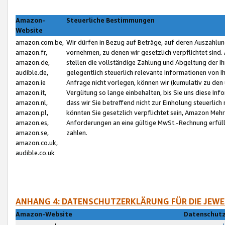
Amazon-
Steuerliche Bestimmungen
Website
amazon.com.be,
Wir dürfen in Bezug auf Beträge, auf deren Auszahlun
amazon.fr,
vornehmen, zu denen wir gesetzlich verpflichtet sind
amazon.de,
stellen die vollständige Zahlung und Abgeltung der 
audible.de,
gelegentlich steuerlich relevante Informationen von I
amazon.ie
Anfrage nicht vorlegen, können wir (kumulativ zu de
amazon.it,
Vergütung so lange einbehalten, bis Sie uns diese Inf
amazon.nl,
dass wir Sie betreffend nicht zur Einholung steuerlich 
amazon.pl,
könnten Sie gesetzlich verpflichtet sein, Amazon Meh
amazon.es,
Anforderungen an eine gültige MwSt.-Rechnung erfüllt
amazon.se,
zahlen.
amazon.co.uk,
audible.co.uk
ANHANG 4: DATENSCHUTZERKLÄRUNG FÜR DIE JEWE
Amazon-Website
Datenschutz