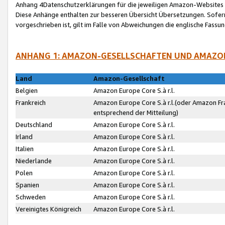
Anhang 4Datenschutzerklärungen für die jeweiligen Amazon-Websites
Diese Anhänge enthalten zur besseren Übersicht Übersetzungen. Sofe
vorgeschrieben ist, gilt im Falle von Abweichungen die englische Fass
ANHANG 1: AMAZON-GESELLSCHAFTEN UND AMAZO
Land
Amazon-Gesellschaft
Belgien
Amazon Europe Core S.à r.l.
Frankreich
Amazon Europe Core S.à r.l.(oder Amazon Fr
entsprechend der Mitteilung)
Deutschland
Amazon Europe Core S.à r.l.
Irland
Amazon Europe Core S.à r.l.
Italien
Amazon Europe Core S.à r.l.
Niederlande
Amazon Europe Core S.à r.l.
Polen
Amazon Europe Core S.à r.l.
Spanien
Amazon Europe Core S.à r.l.
Schweden
Amazon Europe Core S.à r.l.
Vereinigtes Königreich
Amazon Europe Core S.à r.l.