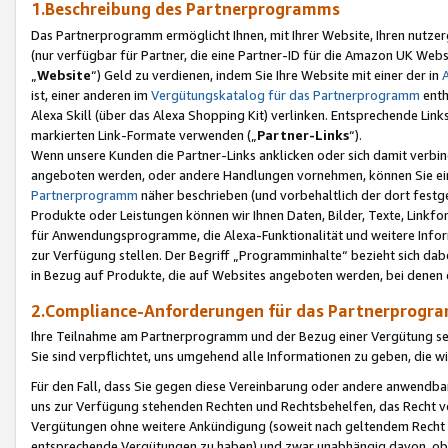
1.Beschreibung des Partnerprogramms
Das Partnerprogramm ermöglicht Ihnen, mit Ihrer Website, Ihren nutzer
(nur verfügbar für Partner, die eine Partner-ID für die Amazon UK We
„
Website
“) Geld zu verdienen, indem Sie Ihre Website mit einer der in
ist, einer anderen im
Vergütungskatalog für das Partnerprogramm
enth
Alexa Skill (über das Alexa Shopping Kit) verlinken. Entsprechende Lin
markierten Link-Formate verwenden („
Partner-Links
“).
Wenn unsere Kunden die Partner-Links anklicken oder sich damit verbi
angeboten werden, oder andere Handlungen vornehmen, können Sie eine
Partnerprogramm
näher beschrieben (und vorbehaltlich der dort festg
Produkte oder Leistungen können wir Ihnen Daten, Bilder, Texte, Linkfo
für Anwendungsprogramme, die Alexa-Funktionalität und weitere Inf
zur Verfügung stellen. Der Begriff „Programminhalte“ bezieht sich dabe
in Bezug auf Produkte, die auf Websites angeboten werden, bei denen 
2.Compliance-Anforderungen für das Partnerprog
Ihre Teilnahme am Partnerprogramm und der Bezug einer Vergütung setz
Sie sind verpflichtet, uns umgehend alle Informationen zu geben, die w
Für den Fall, dass Sie gegen diese Vereinbarung oder andere anwendba
uns zur Verfügung stehenden Rechten und Rechtsbehelfen, das Recht vo
Vergütungen ohne weitere Ankündigung (soweit nach geltendem Recht z
entsprechende Vergütungen zu haben) und zwar unabhängig davon, ob 