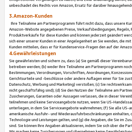
unbeschadet des Rechts von Amazon, Ersatz für darüber hinausgehen
3.Amazon-Kunden
Ihre Teilnahme am Partnerprogramm führt nicht dazu, dass unsere Kun
Amazon-Website angegebenen Preise, Verkaufsbedingungen, Regeln, Ri
Produktverkäufe für diese Kunden und können jederzeit geändert werde
sich einer unserer Kunden in einer Angelegenheit an Sie wenden, die 
Kunden mitteilen, dass er für Kundenservice-Fragen den auf der Ama
4.Gewährleistungen
Sie gewährleisten und sichern zu, dass (a) Sie gemäß dieser Vereinba
betreiben werden; (b) weder Ihre Teilnahme am Partnerprogramm noch d
Bestimmungen, Verordnungen, Vorschriften, Anordnungen, Konzessionen,
Gerichtsurteile und -beschlüsse oder andere Auflagen einer für Sie zu
Datenschutz, Werbung und Marketing) verstoßen; (c) Sie rechtswirksam 
nicht geschäftsfähig sind); (d) Sie den Nutzen der Teilnahme am Partne
Zusicherungen, Garantien oder Aussagen verlassen, die in dieser Verein
teilnehmen und keine Serviceangebote nutzen, wenn Sie US-Handelssa
unterliegen, in dem Sie Serviceangebote wahrnehmen; (f) Sie alle US
amerikanische Ausfuhr- und Wiederausfuhrbeschränkungen einhalten, 
Technologie und Leistungen gelten, und (g) die Angaben, die Sie im 
sind. Sie können Ihre Angaben aktualisieren, indem Sie sich über die 
Wir machen keine Zusicherungen und übernehmen keine Gewährleistun