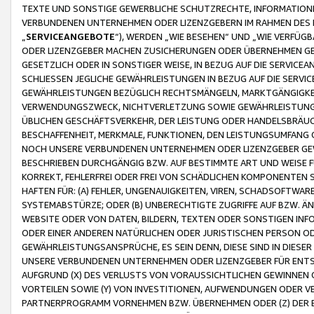
TEXTE UND SONSTIGE GEWERBLICHE SCHUTZRECHTE, INFORMATIONE
VERBUNDENEN UNTERNEHMEN ODER LIZENZGEBERN IM RAHMEN DES
„
SERVICEANGEBOTE
“), WERDEN „WIE BESEHEN“ UND „WIE VERFÜ
ODER LIZENZGEBER MACHEN ZUSICHERUNGEN ODER ÜBERNEHMEN GEW
GESETZLICH ODER IN SONSTIGER WEISE, IN BEZUG AUF DIE SERVI
SCHLIESSEN JEGLICHE GEWÄHRLEISTUNGEN IN BEZUG AUF DIE SERVI
GEWÄHRLEISTUNGEN BEZÜGLICH RECHTSMÄNGELN, MARKTGÄNGIGKEIT
VERWENDUNGSZWECK, NICHTVERLETZUNG SOWIE GEWÄHRLEISTUNGEN 
ÜBLICHEN GESCHÄFTSVERKEHR, DER LEISTUNG ODER HANDELSBRÄUCH
BESCHAFFENHEIT, MERKMALE, FUNKTIONEN, DEN LEISTUNGSUMFANG 
NOCH UNSERE VERBUNDENEN UNTERNEHMEN ODER LIZENZGEBER GEWÄ
BESCHRIEBEN DURCHGÄNGIG BZW. AUF BESTIMMTE ART UND WEISE
KORREKT, FEHLERFREI ODER FREI VON SCHÄDLICHEN KOMPONENTEN
HAFTEN FÜR: (A) FEHLER, UNGENAUIGKEITEN, VIREN, SCHADSOFTW
SYSTEMABSTÜRZE; ODER (B) UNBERECHTIGTE ZUGRIFFE AUF BZW. 
WEBSITE ODER VON DATEN, BILDERN, TEXTEN ODER SONSTIGEN INF
ODER EINER ANDEREN NATÜRLICHEN ODER JURISTISCHEN PERSON OD
GEWÄHRLEISTUNGSANSPRÜCHE, ES SEIN DENN, DIESE SIND IN DIES
UNSERE VERBUNDENEN UNTERNEHMEN ODER LIZENZGEBER FÜR EN
AUFGRUND (X) DES VERLUSTS VON VORAUSSICHTLICHEN GEWINNEN
VORTEILEN SOWIE (Y) VON INVESTITIONEN, AUFWENDUNGEN ODER VE
PARTNERPROGRAMM VORNEHMEN BZW. ÜBERNEHMEN ODER (Z) DER 