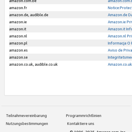
amazon.com.be
amazon.com.b
amazon.fr
Notice:Protec
amazon.de, audible.de
Amazon.de Da
amazon.ie
Amazon.ie Pri
amazon.it
Amazon.it Inf
amazon.nl
Amazon.nl Pri
amazon.pl
Informacja O
amazon.es
Aviso de Priv
amazon.se
Integritetsm
amazon.co.uk, audible.co.uk
Amazon.co.uk 
Teilnahmevereinbarung
Programmrichtlinien
Nutzungsbestimmungen
Kontaktiere uns