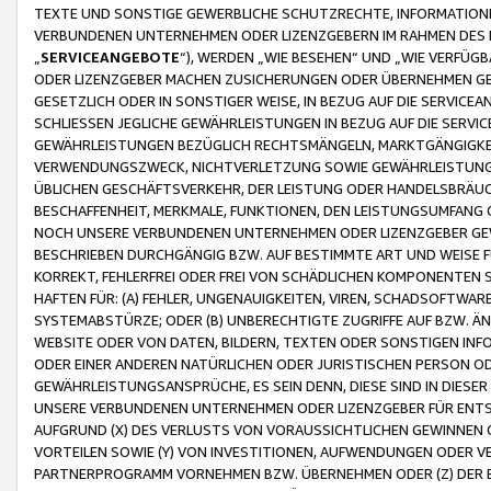
TEXTE UND SONSTIGE GEWERBLICHE SCHUTZRECHTE, INFORMATIONE
VERBUNDENEN UNTERNEHMEN ODER LIZENZGEBERN IM RAHMEN DES
„
SERVICEANGEBOTE
“), WERDEN „WIE BESEHEN“ UND „WIE VERFÜ
ODER LIZENZGEBER MACHEN ZUSICHERUNGEN ODER ÜBERNEHMEN GEW
GESETZLICH ODER IN SONSTIGER WEISE, IN BEZUG AUF DIE SERVI
SCHLIESSEN JEGLICHE GEWÄHRLEISTUNGEN IN BEZUG AUF DIE SERVI
GEWÄHRLEISTUNGEN BEZÜGLICH RECHTSMÄNGELN, MARKTGÄNGIGKEIT
VERWENDUNGSZWECK, NICHTVERLETZUNG SOWIE GEWÄHRLEISTUNGEN 
ÜBLICHEN GESCHÄFTSVERKEHR, DER LEISTUNG ODER HANDELSBRÄUCH
BESCHAFFENHEIT, MERKMALE, FUNKTIONEN, DEN LEISTUNGSUMFANG 
NOCH UNSERE VERBUNDENEN UNTERNEHMEN ODER LIZENZGEBER GEWÄ
BESCHRIEBEN DURCHGÄNGIG BZW. AUF BESTIMMTE ART UND WEISE
KORREKT, FEHLERFREI ODER FREI VON SCHÄDLICHEN KOMPONENTEN
HAFTEN FÜR: (A) FEHLER, UNGENAUIGKEITEN, VIREN, SCHADSOFTW
SYSTEMABSTÜRZE; ODER (B) UNBERECHTIGTE ZUGRIFFE AUF BZW. 
WEBSITE ODER VON DATEN, BILDERN, TEXTEN ODER SONSTIGEN INF
ODER EINER ANDEREN NATÜRLICHEN ODER JURISTISCHEN PERSON OD
GEWÄHRLEISTUNGSANSPRÜCHE, ES SEIN DENN, DIESE SIND IN DIES
UNSERE VERBUNDENEN UNTERNEHMEN ODER LIZENZGEBER FÜR EN
AUFGRUND (X) DES VERLUSTS VON VORAUSSICHTLICHEN GEWINNEN
VORTEILEN SOWIE (Y) VON INVESTITIONEN, AUFWENDUNGEN ODER VE
PARTNERPROGRAMM VORNEHMEN BZW. ÜBERNEHMEN ODER (Z) DER 