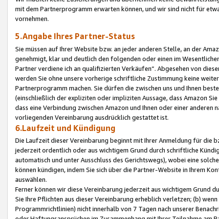
mit dem Partnerprogramm erwarten können, und wir sind nicht für etwa
vornehmen.
5.Angabe Ihres Partner-Status
Sie müssen auf Ihrer Website bzw. an jeder anderen Stelle, an der Am
genehmigt, klar und deutlich den folgenden oder einen im Wesentlichen
Partner verdiene ich an qualifizierten Verkäufen“. Abgesehen von die
werden Sie ohne unsere vorherige schriftliche Zustimmung keine weite
Partnerprogramm machen. Sie dürfen die zwischen uns und Ihnen best
(einschließlich der expliziten oder impliziten Aussage, dass Amazon Si
dass eine Verbindung zwischen Amazon und Ihnen oder einer anderen natü
vorliegenden Vereinbarung ausdrücklich gestattet ist.
6.Laufzeit und Kündigung
Die Laufzeit dieser Vereinbarung beginnt mit Ihrer Anmeldung für die 
jederzeit ordentlich oder aus wichtigem Grund durch schriftliche Kündi
automatisch und unter Ausschluss des Gerichtswegs), wobei eine solch
können kündigen, indem Sie sich über die Partner-Website in Ihrem Ko
auswählen.
Ferner können wir diese Vereinbarung jederzeit aus wichtigem Grund dur
Sie Ihre Pflichten aus dieser Vereinbarung erheblich verletzen; (b) wen
Programmrichtlinien) nicht innerhalb von 7 Tagen nach unserer Benachr
oder Haftungsansprüchen im Zusammenhang mit Ihrer Teilnahme am Pa