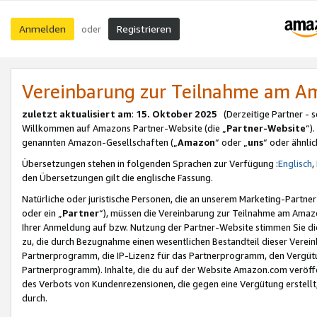
Anmelden
Registrieren
oder
Vereinbarung zur Teilnahme am 
zuletzt aktualisiert am
:
15. Oktober 2025
(Derzeitige Partner - 
Willkommen auf Amazons Partner-Website (die „
Partner-Website
“)
genannten Amazon-Gesellschaften („
Amazon
“ oder „
uns
“ oder ähnli
Übersetzungen stehen in folgenden Sprachen zur Verfügung :
Englisch
,
den Übersetzungen gilt die englische Fassung.
Natürliche oder juristische Personen, die an unserem Marketing-Partn
oder ein „
Partner
“), müssen die Vereinbarung zur Teilnahme am Ama
Ihrer Anmeldung auf bzw. Nutzung der Partner-Website stimmen Sie die
zu, die durch Bezugnahme einen wesentlichen Bestandteil dieser Verei
Partnerprogramm, die IP-Lizenz für das Partnerprogramm, den Vergütu
Partnerprogramm). Inhalte, die du auf der Website Amazon.com veröffe
des Verbots von Kundenrezensionen, die gegen eine Vergütung erstellt, 
durch.