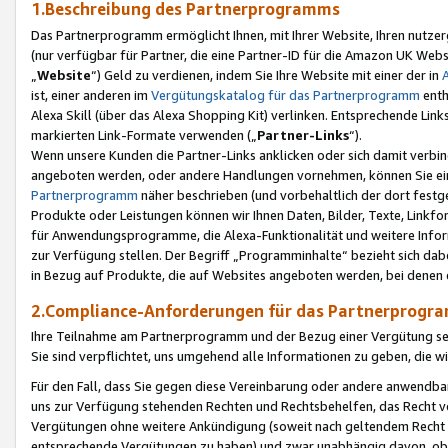
1.Beschreibung des Partnerprogramms
Das Partnerprogramm ermöglicht Ihnen, mit Ihrer Website, Ihren nutzer
(nur verfügbar für Partner, die eine Partner-ID für die Amazon UK We
„
Website
“) Geld zu verdienen, indem Sie Ihre Website mit einer der in
ist, einer anderen im
Vergütungskatalog für das Partnerprogramm
enth
Alexa Skill (über das Alexa Shopping Kit) verlinken. Entsprechende Lin
markierten Link-Formate verwenden („
Partner-Links
“).
Wenn unsere Kunden die Partner-Links anklicken oder sich damit verbi
angeboten werden, oder andere Handlungen vornehmen, können Sie eine
Partnerprogramm
näher beschrieben (und vorbehaltlich der dort festg
Produkte oder Leistungen können wir Ihnen Daten, Bilder, Texte, Linkfo
für Anwendungsprogramme, die Alexa-Funktionalität und weitere Inf
zur Verfügung stellen. Der Begriff „Programminhalte“ bezieht sich dabe
in Bezug auf Produkte, die auf Websites angeboten werden, bei denen 
2.Compliance-Anforderungen für das Partnerprog
Ihre Teilnahme am Partnerprogramm und der Bezug einer Vergütung setz
Sie sind verpflichtet, uns umgehend alle Informationen zu geben, die w
Für den Fall, dass Sie gegen diese Vereinbarung oder andere anwendba
uns zur Verfügung stehenden Rechten und Rechtsbehelfen, das Recht vo
Vergütungen ohne weitere Ankündigung (soweit nach geltendem Recht z
entsprechende Vergütungen zu haben) und zwar unabhängig davon, ob 