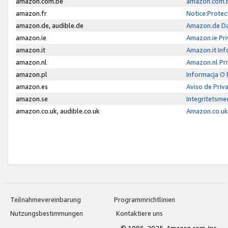
amazon.com.be
amazon.com.b
amazon.fr
Notice:Protec
amazon.de, audible.de
Amazon.de Da
amazon.ie
Amazon.ie Pri
amazon.it
Amazon.it Inf
amazon.nl
Amazon.nl Pri
amazon.pl
Informacja O
amazon.es
Aviso de Priv
amazon.se
Integritetsm
amazon.co.uk, audible.co.uk
Amazon.co.uk 
Teilnahmevereinbarung
Programmrichtlinien
Nutzungsbestimmungen
Kontaktiere uns