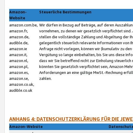
Amazon-
Steuerliche Bestimmungen
Website
amazon.com.be,
Wir dürfen in Bezug auf Beträge, auf deren Auszahlun
amazon.fr,
vornehmen, zu denen wir gesetzlich verpflichtet sind
amazon.de,
stellen die vollständige Zahlung und Abgeltung der 
audible.de,
gelegentlich steuerlich relevante Informationen von I
amazon.ie
Anfrage nicht vorlegen, können wir (kumulativ zu de
amazon.it,
Vergütung so lange einbehalten, bis Sie uns diese Inf
amazon.nl,
dass wir Sie betreffend nicht zur Einholung steuerlich 
amazon.pl,
könnten Sie gesetzlich verpflichtet sein, Amazon Meh
amazon.es,
Anforderungen an eine gültige MwSt.-Rechnung erfüllt
amazon.se,
zahlen.
amazon.co.uk,
audible.co.uk
ANHANG 4: DATENSCHUTZERKLÄRUNG FÜR DIE JEWE
Amazon-Website
Datenschutz