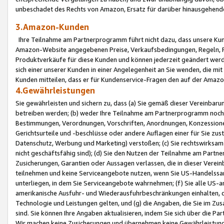
unbeschadet des Rechts von Amazon, Ersatz für darüber hinausgehen
3.Amazon-Kunden
Ihre Teilnahme am Partnerprogramm führt nicht dazu, dass unsere Kun
Amazon-Website angegebenen Preise, Verkaufsbedingungen, Regeln, Ri
Produktverkäufe für diese Kunden und können jederzeit geändert werde
sich einer unserer Kunden in einer Angelegenheit an Sie wenden, die 
Kunden mitteilen, dass er für Kundenservice-Fragen den auf der Ama
4.Gewährleistungen
Sie gewährleisten und sichern zu, dass (a) Sie gemäß dieser Vereinba
betreiben werden; (b) weder Ihre Teilnahme am Partnerprogramm noch d
Bestimmungen, Verordnungen, Vorschriften, Anordnungen, Konzessionen,
Gerichtsurteile und -beschlüsse oder andere Auflagen einer für Sie zu
Datenschutz, Werbung und Marketing) verstoßen; (c) Sie rechtswirksam 
nicht geschäftsfähig sind); (d) Sie den Nutzen der Teilnahme am Partne
Zusicherungen, Garantien oder Aussagen verlassen, die in dieser Verein
teilnehmen und keine Serviceangebote nutzen, wenn Sie US-Handelssa
unterliegen, in dem Sie Serviceangebote wahrnehmen; (f) Sie alle US
amerikanische Ausfuhr- und Wiederausfuhrbeschränkungen einhalten, 
Technologie und Leistungen gelten, und (g) die Angaben, die Sie im 
sind. Sie können Ihre Angaben aktualisieren, indem Sie sich über die 
Wir machen keine Zusicherungen und übernehmen keine Gewährleistun