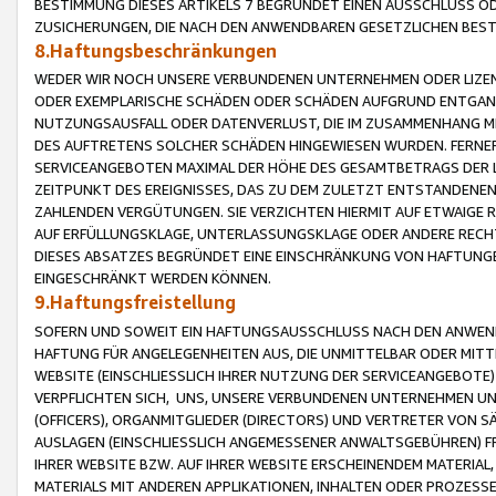
BESTIMMUNG DIESES ARTIKELS 7 BEGRÜNDET EINEN AUSSCHLUSS 
ZUSICHERUNGEN, DIE NACH DEN ANWENDBAREN GESETZLICHEN BE
8.Haftungsbeschränkungen
WEDER WIR NOCH UNSERE VERBUNDENEN UNTERNEHMEN ODER LIZEN
ODER EXEMPLARISCHE SCHÄDEN ODER SCHÄDEN AUFGRUND ENTGANG
NUTZUNGSAUSFALL ODER DATENVERLUST, DIE IM ZUSAMMENHANG MI
DES AUFTRETENS SOLCHER SCHÄDEN HINGEWIESEN WURDEN. FERN
SERVICEANGEBOTEN MAXIMAL DER HÖHE DES GESAMTBETRAGS DER 
ZEITPUNKT DES EREIGNISSES, DAS ZU DEM ZULETZT ENTSTANDENE
ZAHLENDEN VERGÜTUNGEN. SIE VERZICHTEN HIERMIT AUF ETWAIGE 
AUF ERFÜLLUNGSKLAGE, UNTERLASSUNGSKLAGE ODER ANDERE RECHT
DIESES ABSATZES BEGRÜNDET EINE EINSCHRÄNKUNG VON HAFTUNG
EINGESCHRÄNKT WERDEN KÖNNEN.
9.Haftungsfreistellung
SOFERN UND SOWEIT EIN HAFTUNGSAUSSCHLUSS NACH DEN ANWENDB
HAFTUNG FÜR ANGELEGENHEITEN AUS, DIE UNMITTELBAR ODER MITT
WEBSITE (EINSCHLIESSLICH IHRER NUTZUNG DER SERVICEANGEBOTE)
VERPFLICHTEN SICH, UNS, UNSERE VERBUNDENEN UNTERNEHMEN UN
(OFFICERS), ORGANMITGLIEDER (DIRECTORS) UND VERTRETER VON 
AUSLAGEN (EINSCHLIESSLICH ANGEMESSENER ANWALTSGEBÜHREN) FR
IHRER WEBSITE BZW. AUF IHRER WEBSITE ERSCHEINENDEM MATERIAL
MATERIALS MIT ANDEREN APPLIKATIONEN, INHALTEN ODER PROZESSE