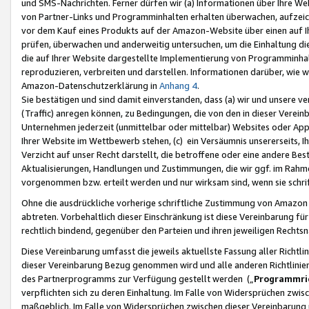
und SMS-Nachrichten. Ferner dürfen wir (a) Informationen über Ihre We
von Partner-Links und Programminhalten erhalten überwachen, aufzei
vor dem Kauf eines Produkts auf der Amazon-Website über einen auf Ih
prüfen, überwachen und anderweitig untersuchen, um die Einhaltung dies
die auf Ihrer Website dargestellte Implementierung von Programminhalt
reproduzieren, verbreiten und darstellen. Informationen darüber, wie w
Amazon-Datenschutzerklärung in
Anhang 4
.
Sie bestätigen und sind damit einverstanden, dass (a) wir und unsere 
(Traffic) anregen können, zu Bedingungen, die von den in dieser Vere
Unternehmen jederzeit (unmittelbar oder mittelbar) Websites oder Appl
Ihrer Website im Wettbewerb stehen, (c) ein Versäumnis unsererseits, I
Verzicht auf unser Recht darstellt, die betroffene oder eine andere B
Aktualisierungen, Handlungen und Zustimmungen, die wir ggf. im Rahme
vorgenommen bzw. erteilt werden und nur wirksam sind, wenn sie schri
Ohne die ausdrückliche vorherige schriftliche Zustimmung von Amazon
abtreten. Vorbehaltlich dieser Einschränkung ist diese Vereinbarung f
rechtlich bindend, gegenüber den Parteien und ihren jeweiligen Rech
Diese Vereinbarung umfasst die jeweils aktuellste Fassung aller Richtli
dieser Vereinbarung Bezug genommen wird und alle anderen Richtlinie
des Partnerprogramms zur Verfügung gestellt werden („
Programmric
verpflichten sich zu deren Einhaltung. Im Falle von Widersprüchen zwi
maßgeblich. Im Falle von Widersprüchen zwischen dieser Vereinbarun