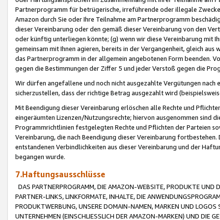
Partnerprogramm für betrügerische, irreführende oder illegale Zwecke
Amazon durch Sie oder Ihre Teilnahme am Partnerprogramm beschädig
dieser Vereinbarung oder den gemäß dieser Vereinbarung von den Vertr
oder künftig unterliegen könnte; (g) wenn wir diese Vereinbarung mit I
gemeinsam mit Ihnen agieren, bereits in der Vergangenheit, gleich aus
das Partnerprogramm in der allgemein angebotenen Form beenden. Vors
gegen die Bestimmungen der Ziffer 5 und jeder Verstoß gegen die Prog
Wir dürfen angefallene und noch nicht ausgezahlte Vergütungen nach 
sicherzustellen, dass der richtige Betrag ausgezahlt wird (beispielsw
Mit Beendigung dieser Vereinbarung erlöschen alle Rechte und Pflichte
eingeräumten Lizenzen/Nutzungsrechte; hiervon ausgenommen sind die in 
Programmrichtlinien festgelegten Rechte und Pflichten der Parteien sow
Vereinbarung, die nach Beendigung dieser Vereinbarung fortbestehen. D
entstandenen Verbindlichkeiten aus dieser Vereinbarung und der Haft
begangen wurde.
7.Haftungsausschlüsse
DAS PARTNERPROGRAMM, DIE AMAZON-WEBSITE, PRODUKTE UND DI
PARTNER-LINKS, LINKFORMATE, INHALTE, DIE ANWENDUNGSPROGR
PRODUKTWERBUNG, UNSERE DOMAIN-NAMEN, MARKEN UND LOGOS S
UNTERNEHMEN (EINSCHLIESSLICH DER AMAZON-MARKEN) UND DIE GE