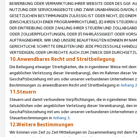
BEWERBUNG ODER VERMARKTUNG IHRER WEBSITE ODER DES GGF. AUF 
NUTZUNG DER SERVICEANGEBOTE UND ZWAR UNABHÄNGIG DAVON, O
GESETZLICHEN BESTIMMUNGEN ZULÄSSIG IST ODER NICHT, (D) EINE
(EINSCHLIESSLICH EINER PROGRAMMRICHTLINIE), (E) IHREN STEUER
DER EINTREIBUNG ODER ZAHLUNG IHRER STEUERN UND ZOLLABGAB
ODER ZOLLVERPFLICHTUNGEN, ODER (F) FAHRLÄSSIGKEIT ODER VORS
AUFTRAGNEHMER. WIR UND UNSERE BEAUFTRAGTEN KÖNNEN IM NAME
GERICHTLICHE SCHRITTE EINLEITEN UND JEDE PROZESSUALE HAND
VERTEIDIGEN, ODER UM RECHTE AUCH ZUM ZWECK DER DURCHSETZU
10.Anwendbares Recht und Streitbeilegung
Die Beilegung etwaiger Streitigkeiten, die in irgendeiner Weise mit de
angeblichen Verletzung dieser Vereinbarung), den im Rahmen dieser Ve
Geschäftsbeziehung mit uns oder unseren verbundenen Unternehmen zu
Bestimmungen zu anwendbarem Recht und Streitbeilegung in
Anhang 
11.Steuern
Steuern und damit verbundene Verpflichtungen, die in irgendeiner Wei
tatsächlichen oder angeblichen Verletzung dieser Vereinbarung), den 
Geschäftsbeziehung mit uns oder unseren verbundenen Unternehmen z
Steuerbestimmungen in
Anhang 3
.
12.Weitere Bestimmungen
Wir können von Zeit zu Zeit Mitteilungen im Zusammenhang mit dem Par