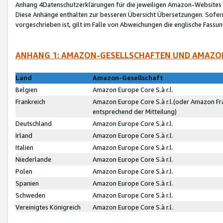
Anhang 4Datenschutzerklärungen für die jeweiligen Amazon-Websites
Diese Anhänge enthalten zur besseren Übersicht Übersetzungen. Sofe
vorgeschrieben ist, gilt im Falle von Abweichungen die englische Fass
ANHANG 1: AMAZON-GESELLSCHAFTEN UND AMAZO
Land
Amazon-Gesellschaft
Belgien
Amazon Europe Core S.à r.l.
Frankreich
Amazon Europe Core S.à r.l.(oder Amazon Fr
entsprechend der Mitteilung)
Deutschland
Amazon Europe Core S.à r.l.
Irland
Amazon Europe Core S.à r.l.
Italien
Amazon Europe Core S.à r.l.
Niederlande
Amazon Europe Core S.à r.l.
Polen
Amazon Europe Core S.à r.l.
Spanien
Amazon Europe Core S.à r.l.
Schweden
Amazon Europe Core S.à r.l.
Vereinigtes Königreich
Amazon Europe Core S.à r.l.