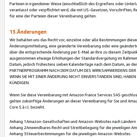
Parteien in irgendeiner Weise (einschließlich des Ergreifens oder Unt
veranlasst oder verpflichtet wird, die mit US-Gesetzen, Vorschriften,
für eine der Parteien dieser Vereinbarung gelten.
13.Änderungen
Wir behalten uns das Recht vor, einzelne oder alle Bestimmungen diese
Änderungsmitteilung, eine geänderte Vereinbarung oder eine geänderte 
über die entsprechende Änderung per E-Mail an Ihre zu diesem Zeitpun
ausgenommen etwaige Erhöhungen der Standardvergütung im Rahmen
Datum, jedoch frühestens sieben Kalendertage nach dem Datum, an de
PARTNERPROGRAMM NACH DEM DATUM DES WIRKSAMWERDENS DER Ä
WENN SIE MIT EINER ÄNDERUNG NICHT EINVERSTANDEN SIND, HABEN S
KÜNDIGEN.
Wenn Sie diese Vereinbarung mit Amazon France Services SAS geschlo
gelten zukünftige Änderungen an dieser Vereinbarung für Sie und Ama
Core S.à r.l. bezieht.
Anhang 1Amazon-Gesellschaften und Amazon-Websites nach Ländern
Anhang 2Anwendbares Recht und Streitbeilegung für die jeweiligen 
Anhang 3Steuerbestimmungen für die jeweiligen Amazon-Websites