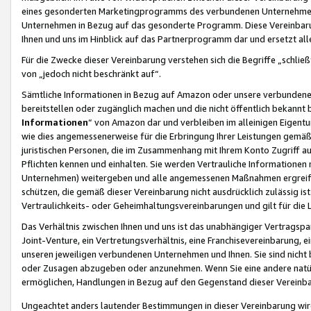
eines gesonderten Marketingprogramms des verbundenen Unternehmens
Unternehmen in Bezug auf das gesonderte Programm. Diese Vereinbarung
Ihnen und uns im Hinblick auf das Partnerprogramm dar und ersetzt al
Für die Zwecke dieser Vereinbarung verstehen sich die Begriffe „schließ
von „jedoch nicht beschränkt auf“.
Sämtliche Informationen in Bezug auf Amazon oder unsere verbunde
bereitstellen oder zugänglich machen und die nicht öffentlich bekannt bz
Informationen
“ von Amazon dar und verbleiben im alleinigen Eigent
wie dies angemessenerweise für die Erbringung Ihrer Leistungen gemäß d
juristischen Personen, die im Zusammenhang mit Ihrem Konto Zugriff au
Pflichten kennen und einhalten. Sie werden Vertrauliche Informationen 
Unternehmen) weitergeben und alle angemessenen Maßnahmen ergreifen
schützen, die gemäß dieser Vereinbarung nicht ausdrücklich zulässig is
Vertraulichkeits- oder Geheimhaltungsvereinbarungen und gilt für die
Das Verhältnis zwischen Ihnen und uns ist das unabhängiger Vertragspa
Joint-Venture, ein Vertretungsverhältnis, eine Franchisevereinbarung, 
unseren jeweiligen verbundenen Unternehmen und Ihnen. Sie sind ni
oder Zusagen abzugeben oder anzunehmen. Wenn Sie eine andere natürli
ermöglichen, Handlungen in Bezug auf den Gegenstand dieser Vereinbar
Ungeachtet anders lautender Bestimmungen in dieser Vereinbarung wird