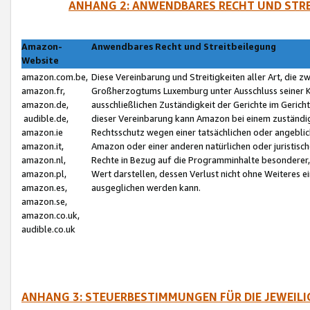
ANHANG 2: ANWENDBARES RECHT UND STRE
Amazon-
Anwendbares Recht und Streitbeilegung
Website
amazon.com.be,
Diese Vereinbarung und Streitigkeiten aller Art, die 
amazon.fr,
Großherzogtums Luxemburg unter Ausschluss seiner Kol
amazon.de,
ausschließlichen Zuständigkeit der Gerichte im Geri
audible.de,
dieser Vereinbarung kann Amazon bei einem zuständig
amazon.ie
Rechtsschutz wegen einer tatsächlichen oder angebli
amazon.it,
Amazon oder einer anderen natürlichen oder juristisc
amazon.nl,
Rechte in Bezug auf die Programminhalte besonderer,
amazon.pl,
Wert darstellen, dessen Verlust nicht ohne Weiteres e
amazon.es,
ausgeglichen werden kann.
amazon.se,
amazon.co.uk,
audible.co.uk
ANHANG 3: STEUERBESTIMMUNGEN FÜR DIE JEWEIL