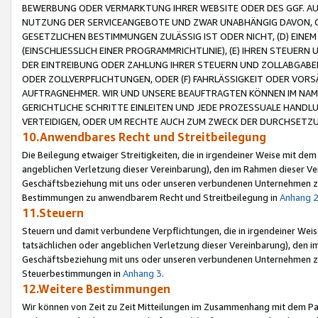
BEWERBUNG ODER VERMARKTUNG IHRER WEBSITE ODER DES GGF. AUF 
NUTZUNG DER SERVICEANGEBOTE UND ZWAR UNABHÄNGIG DAVON, O
GESETZLICHEN BESTIMMUNGEN ZULÄSSIG IST ODER NICHT, (D) EINE
(EINSCHLIESSLICH EINER PROGRAMMRICHTLINIE), (E) IHREN STEUER
DER EINTREIBUNG ODER ZAHLUNG IHRER STEUERN UND ZOLLABGAB
ODER ZOLLVERPFLICHTUNGEN, ODER (F) FAHRLÄSSIGKEIT ODER VORS
AUFTRAGNEHMER. WIR UND UNSERE BEAUFTRAGTEN KÖNNEN IM NAME
GERICHTLICHE SCHRITTE EINLEITEN UND JEDE PROZESSUALE HAND
VERTEIDIGEN, ODER UM RECHTE AUCH ZUM ZWECK DER DURCHSETZU
10.Anwendbares Recht und Streitbeilegung
Die Beilegung etwaiger Streitigkeiten, die in irgendeiner Weise mit de
angeblichen Verletzung dieser Vereinbarung), den im Rahmen dieser Ve
Geschäftsbeziehung mit uns oder unseren verbundenen Unternehmen zu
Bestimmungen zu anwendbarem Recht und Streitbeilegung in
Anhang 
11.Steuern
Steuern und damit verbundene Verpflichtungen, die in irgendeiner Wei
tatsächlichen oder angeblichen Verletzung dieser Vereinbarung), den 
Geschäftsbeziehung mit uns oder unseren verbundenen Unternehmen z
Steuerbestimmungen in
Anhang 3
.
12.Weitere Bestimmungen
Wir können von Zeit zu Zeit Mitteilungen im Zusammenhang mit dem Par