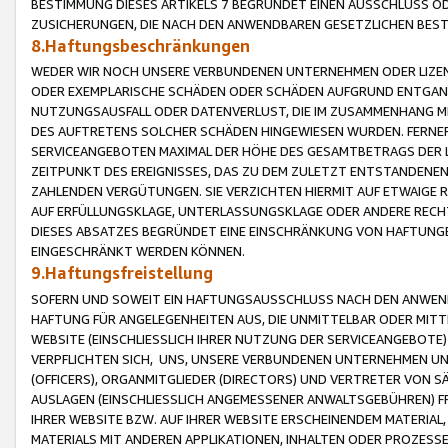
BESTIMMUNG DIESES ARTIKELS 7 BEGRÜNDET EINEN AUSSCHLUSS 
ZUSICHERUNGEN, DIE NACH DEN ANWENDBAREN GESETZLICHEN BE
8.Haftungsbeschränkungen
WEDER WIR NOCH UNSERE VERBUNDENEN UNTERNEHMEN ODER LIZEN
ODER EXEMPLARISCHE SCHÄDEN ODER SCHÄDEN AUFGRUND ENTGANG
NUTZUNGSAUSFALL ODER DATENVERLUST, DIE IM ZUSAMMENHANG MI
DES AUFTRETENS SOLCHER SCHÄDEN HINGEWIESEN WURDEN. FERN
SERVICEANGEBOTEN MAXIMAL DER HÖHE DES GESAMTBETRAGS DER 
ZEITPUNKT DES EREIGNISSES, DAS ZU DEM ZULETZT ENTSTANDENE
ZAHLENDEN VERGÜTUNGEN. SIE VERZICHTEN HIERMIT AUF ETWAIGE 
AUF ERFÜLLUNGSKLAGE, UNTERLASSUNGSKLAGE ODER ANDERE RECHT
DIESES ABSATZES BEGRÜNDET EINE EINSCHRÄNKUNG VON HAFTUNG
EINGESCHRÄNKT WERDEN KÖNNEN.
9.Haftungsfreistellung
SOFERN UND SOWEIT EIN HAFTUNGSAUSSCHLUSS NACH DEN ANWENDB
HAFTUNG FÜR ANGELEGENHEITEN AUS, DIE UNMITTELBAR ODER MITT
WEBSITE (EINSCHLIESSLICH IHRER NUTZUNG DER SERVICEANGEBOTE)
VERPFLICHTEN SICH, UNS, UNSERE VERBUNDENEN UNTERNEHMEN UN
(OFFICERS), ORGANMITGLIEDER (DIRECTORS) UND VERTRETER VON 
AUSLAGEN (EINSCHLIESSLICH ANGEMESSENER ANWALTSGEBÜHREN) FR
IHRER WEBSITE BZW. AUF IHRER WEBSITE ERSCHEINENDEM MATERIAL
MATERIALS MIT ANDEREN APPLIKATIONEN, INHALTEN ODER PROZESSE