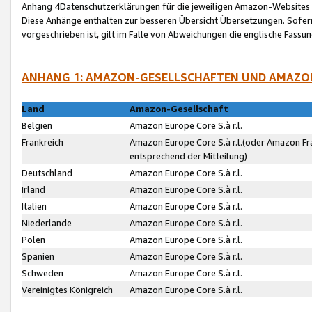
Anhang 4Datenschutzerklärungen für die jeweiligen Amazon-Websites
Diese Anhänge enthalten zur besseren Übersicht Übersetzungen. Sofe
vorgeschrieben ist, gilt im Falle von Abweichungen die englische Fass
ANHANG 1: AMAZON-GESELLSCHAFTEN UND AMAZO
Land
Amazon-Gesellschaft
Belgien
Amazon Europe Core S.à r.l.
Frankreich
Amazon Europe Core S.à r.l.(oder Amazon Fr
entsprechend der Mitteilung)
Deutschland
Amazon Europe Core S.à r.l.
Irland
Amazon Europe Core S.à r.l.
Italien
Amazon Europe Core S.à r.l.
Niederlande
Amazon Europe Core S.à r.l.
Polen
Amazon Europe Core S.à r.l.
Spanien
Amazon Europe Core S.à r.l.
Schweden
Amazon Europe Core S.à r.l.
Vereinigtes Königreich
Amazon Europe Core S.à r.l.