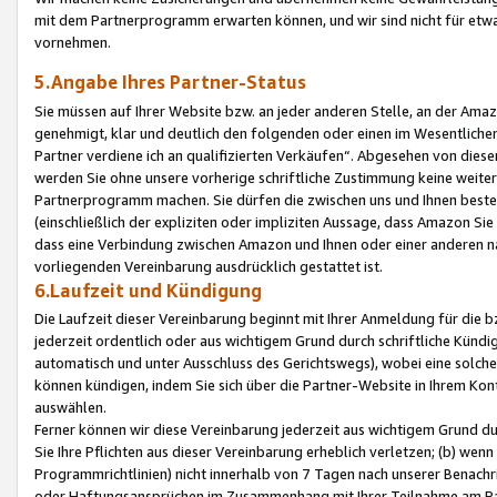
mit dem Partnerprogramm erwarten können, und wir sind nicht für etwa
vornehmen.
5.Angabe Ihres Partner-Status
Sie müssen auf Ihrer Website bzw. an jeder anderen Stelle, an der Am
genehmigt, klar und deutlich den folgenden oder einen im Wesentlichen
Partner verdiene ich an qualifizierten Verkäufen“. Abgesehen von die
werden Sie ohne unsere vorherige schriftliche Zustimmung keine weite
Partnerprogramm machen. Sie dürfen die zwischen uns und Ihnen best
(einschließlich der expliziten oder impliziten Aussage, dass Amazon Si
dass eine Verbindung zwischen Amazon und Ihnen oder einer anderen natü
vorliegenden Vereinbarung ausdrücklich gestattet ist.
6.Laufzeit und Kündigung
Die Laufzeit dieser Vereinbarung beginnt mit Ihrer Anmeldung für die 
jederzeit ordentlich oder aus wichtigem Grund durch schriftliche Kündi
automatisch und unter Ausschluss des Gerichtswegs), wobei eine solch
können kündigen, indem Sie sich über die Partner-Website in Ihrem Ko
auswählen.
Ferner können wir diese Vereinbarung jederzeit aus wichtigem Grund dur
Sie Ihre Pflichten aus dieser Vereinbarung erheblich verletzen; (b) wen
Programmrichtlinien) nicht innerhalb von 7 Tagen nach unserer Benachr
oder Haftungsansprüchen im Zusammenhang mit Ihrer Teilnahme am Pa