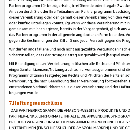
Partnerprogramm für betrügerische, irreführende oder illegale Zwecke
Amazon durch Sie oder Ihre Teilnahme am Partnerprogramm beschädig
dieser Vereinbarung oder den gemäß dieser Vereinbarung von den Vertr
oder künftig unterliegen könnte; (g) wenn wir diese Vereinbarung mit I
gemeinsam mit Ihnen agieren, bereits in der Vergangenheit, gleich aus
das Partnerprogramm in der allgemein angebotenen Form beenden. Vors
gegen die Bestimmungen der Ziffer 5 und jeder Verstoß gegen die Prog
Wir dürfen angefallene und noch nicht ausgezahlte Vergütungen nach 
sicherzustellen, dass der richtige Betrag ausgezahlt wird (beispielsw
Mit Beendigung dieser Vereinbarung erlöschen alle Rechte und Pflichte
eingeräumten Lizenzen/Nutzungsrechte; hiervon ausgenommen sind die in 
Programmrichtlinien festgelegten Rechte und Pflichten der Parteien sow
Vereinbarung, die nach Beendigung dieser Vereinbarung fortbestehen. D
entstandenen Verbindlichkeiten aus dieser Vereinbarung und der Haft
begangen wurde.
7.Haftungsausschlüsse
DAS PARTNERPROGRAMM, DIE AMAZON-WEBSITE, PRODUKTE UND DI
PARTNER-LINKS, LINKFORMATE, INHALTE, DIE ANWENDUNGSPROGR
PRODUKTWERBUNG, UNSERE DOMAIN-NAMEN, MARKEN UND LOGOS S
UNTERNEHMEN (EINSCHLIESSLICH DER AMAZON-MARKEN) UND DIE GE