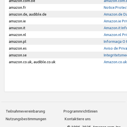
amazon.com.be
amazon.com.b
amazon.fr
Notice:Protec
amazon.de, audible.de
Amazon.de Da
amazon.ie
Amazon.ie Pri
amazon.it
Amazon.it Inf
amazon.nl
Amazon.nl Pri
amazon.pl
Informacja O
amazon.es
Aviso de Priv
amazon.se
Integritetsm
amazon.co.uk, audible.co.uk
Amazon.co.uk 
Teilnahmevereinbarung
Programmrichtlinien
Nutzungsbestimmungen
Kontaktiere uns