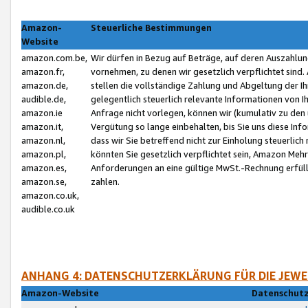
Amazon-
Steuerliche Bestimmungen
Website
amazon.com.be,
Wir dürfen in Bezug auf Beträge, auf deren Auszahlun
amazon.fr,
vornehmen, zu denen wir gesetzlich verpflichtet sind
amazon.de,
stellen die vollständige Zahlung und Abgeltung der 
audible.de,
gelegentlich steuerlich relevante Informationen von I
amazon.ie
Anfrage nicht vorlegen, können wir (kumulativ zu de
amazon.it,
Vergütung so lange einbehalten, bis Sie uns diese Inf
amazon.nl,
dass wir Sie betreffend nicht zur Einholung steuerlich 
amazon.pl,
könnten Sie gesetzlich verpflichtet sein, Amazon Meh
amazon.es,
Anforderungen an eine gültige MwSt.-Rechnung erfüllt
amazon.se,
zahlen.
amazon.co.uk,
audible.co.uk
ANHANG 4: DATENSCHUTZERKLÄRUNG FÜR DIE JEWE
Amazon-Website
Datenschutz