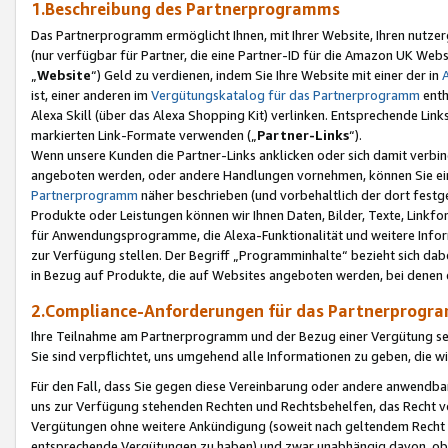
1.Beschreibung des Partnerprogramms
Das Partnerprogramm ermöglicht Ihnen, mit Ihrer Website, Ihren nutzer
(nur verfügbar für Partner, die eine Partner-ID für die Amazon UK We
„
Website
“) Geld zu verdienen, indem Sie Ihre Website mit einer der in
ist, einer anderen im
Vergütungskatalog für das Partnerprogramm
enth
Alexa Skill (über das Alexa Shopping Kit) verlinken. Entsprechende Lin
markierten Link-Formate verwenden („
Partner-Links
“).
Wenn unsere Kunden die Partner-Links anklicken oder sich damit verbi
angeboten werden, oder andere Handlungen vornehmen, können Sie eine
Partnerprogramm
näher beschrieben (und vorbehaltlich der dort festg
Produkte oder Leistungen können wir Ihnen Daten, Bilder, Texte, Linkfo
für Anwendungsprogramme, die Alexa-Funktionalität und weitere Inf
zur Verfügung stellen. Der Begriff „Programminhalte“ bezieht sich dabe
in Bezug auf Produkte, die auf Websites angeboten werden, bei denen 
2.Compliance-Anforderungen für das Partnerprog
Ihre Teilnahme am Partnerprogramm und der Bezug einer Vergütung setz
Sie sind verpflichtet, uns umgehend alle Informationen zu geben, die w
Für den Fall, dass Sie gegen diese Vereinbarung oder andere anwendba
uns zur Verfügung stehenden Rechten und Rechtsbehelfen, das Recht vo
Vergütungen ohne weitere Ankündigung (soweit nach geltendem Recht z
entsprechende Vergütungen zu haben) und zwar unabhängig davon, ob 