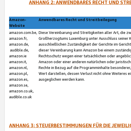
ANHANG 2: ANWENDBARES RECHT UND STRE
Amazon-
Anwendbares Recht und Streitbeilegung
Website
amazon.com.be,
Diese Vereinbarung und Streitigkeiten aller Art, die 
amazon.fr,
Großherzogtums Luxemburg unter Ausschluss seiner Kol
amazon.de,
ausschließlichen Zuständigkeit der Gerichte im Geri
audible.de,
dieser Vereinbarung kann Amazon bei einem zuständig
amazon.ie
Rechtsschutz wegen einer tatsächlichen oder angebli
amazon.it,
Amazon oder einer anderen natürlichen oder juristisc
amazon.nl,
Rechte in Bezug auf die Programminhalte besonderer,
amazon.pl,
Wert darstellen, dessen Verlust nicht ohne Weiteres e
amazon.es,
ausgeglichen werden kann.
amazon.se,
amazon.co.uk,
audible.co.uk
ANHANG 3: STEUERBESTIMMUNGEN FÜR DIE JEWEIL