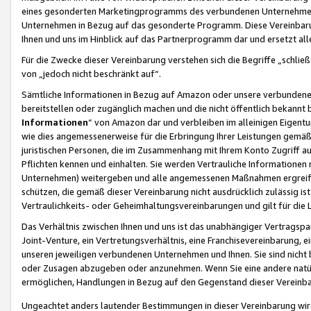
eines gesonderten Marketingprogramms des verbundenen Unternehmens
Unternehmen in Bezug auf das gesonderte Programm. Diese Vereinbarung
Ihnen und uns im Hinblick auf das Partnerprogramm dar und ersetzt al
Für die Zwecke dieser Vereinbarung verstehen sich die Begriffe „schließ
von „jedoch nicht beschränkt auf“.
Sämtliche Informationen in Bezug auf Amazon oder unsere verbunde
bereitstellen oder zugänglich machen und die nicht öffentlich bekannt bz
Informationen
“ von Amazon dar und verbleiben im alleinigen Eigent
wie dies angemessenerweise für die Erbringung Ihrer Leistungen gemäß d
juristischen Personen, die im Zusammenhang mit Ihrem Konto Zugriff au
Pflichten kennen und einhalten. Sie werden Vertrauliche Informationen 
Unternehmen) weitergeben und alle angemessenen Maßnahmen ergreifen
schützen, die gemäß dieser Vereinbarung nicht ausdrücklich zulässig is
Vertraulichkeits- oder Geheimhaltungsvereinbarungen und gilt für die
Das Verhältnis zwischen Ihnen und uns ist das unabhängiger Vertragspa
Joint-Venture, ein Vertretungsverhältnis, eine Franchisevereinbarung, 
unseren jeweiligen verbundenen Unternehmen und Ihnen. Sie sind ni
oder Zusagen abzugeben oder anzunehmen. Wenn Sie eine andere natürli
ermöglichen, Handlungen in Bezug auf den Gegenstand dieser Vereinbar
Ungeachtet anders lautender Bestimmungen in dieser Vereinbarung wird