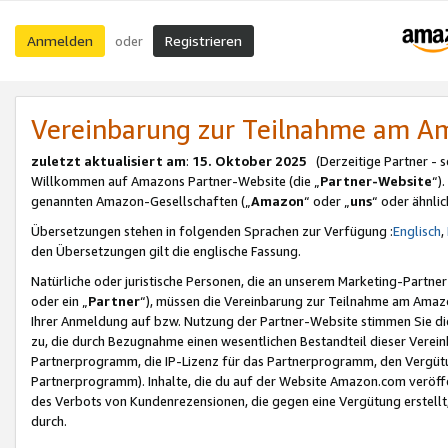
Anmelden
Registrieren
oder
Vereinbarung zur Teilnahme am 
zuletzt aktualisiert am
:
15. Oktober 2025
(Derzeitige Partner - 
Willkommen auf Amazons Partner-Website (die „
Partner-Website
“)
genannten Amazon-Gesellschaften („
Amazon
“ oder „
uns
“ oder ähnli
Übersetzungen stehen in folgenden Sprachen zur Verfügung :
Englisch
,
den Übersetzungen gilt die englische Fassung.
Natürliche oder juristische Personen, die an unserem Marketing-Partn
oder ein „
Partner
“), müssen die Vereinbarung zur Teilnahme am Ama
Ihrer Anmeldung auf bzw. Nutzung der Partner-Website stimmen Sie die
zu, die durch Bezugnahme einen wesentlichen Bestandteil dieser Verei
Partnerprogramm, die IP-Lizenz für das Partnerprogramm, den Vergütu
Partnerprogramm). Inhalte, die du auf der Website Amazon.com veröffe
des Verbots von Kundenrezensionen, die gegen eine Vergütung erstellt, 
durch.