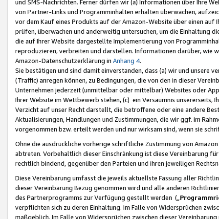
und SMS-Nachrichten. Ferner dürfen wir (a) Informationen über Ihre We
von Partner-Links und Programminhalten erhalten überwachen, aufzei
vor dem Kauf eines Produkts auf der Amazon-Website über einen auf Ih
prüfen, überwachen und anderweitig untersuchen, um die Einhaltung dies
die auf Ihrer Website dargestellte Implementierung von Programminhalt
reproduzieren, verbreiten und darstellen. Informationen darüber, wie w
Amazon-Datenschutzerklärung in
Anhang 4
.
Sie bestätigen und sind damit einverstanden, dass (a) wir und unsere 
(Traffic) anregen können, zu Bedingungen, die von den in dieser Vere
Unternehmen jederzeit (unmittelbar oder mittelbar) Websites oder Appl
Ihrer Website im Wettbewerb stehen, (c) ein Versäumnis unsererseits, I
Verzicht auf unser Recht darstellt, die betroffene oder eine andere B
Aktualisierungen, Handlungen und Zustimmungen, die wir ggf. im Rahme
vorgenommen bzw. erteilt werden und nur wirksam sind, wenn sie schri
Ohne die ausdrückliche vorherige schriftliche Zustimmung von Amazon
abtreten. Vorbehaltlich dieser Einschränkung ist diese Vereinbarung f
rechtlich bindend, gegenüber den Parteien und ihren jeweiligen Rech
Diese Vereinbarung umfasst die jeweils aktuellste Fassung aller Richtli
dieser Vereinbarung Bezug genommen wird und alle anderen Richtlinie
des Partnerprogramms zur Verfügung gestellt werden („
Programmric
verpflichten sich zu deren Einhaltung. Im Falle von Widersprüchen zwi
maßgeblich. Im Falle von Widersprüchen zwischen dieser Vereinbarun