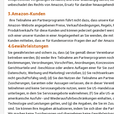
unbeschadet des Rechts von Amazon, Ersatz für darüber hinausgehen
3.Amazon-Kunden
Ihre Teilnahme am Partnerprogramm führt nicht dazu, dass unsere Kun
Amazon-Website angegebenen Preise, Verkaufsbedingungen, Regeln, Ri
Produktverkäufe für diese Kunden und können jederzeit geändert werde
sich einer unserer Kunden in einer Angelegenheit an Sie wenden, die 
Kunden mitteilen, dass er für Kundenservice-Fragen den auf der Ama
4.Gewährleistungen
Sie gewährleisten und sichern zu, dass (a) Sie gemäß dieser Vereinba
betreiben werden; (b) weder Ihre Teilnahme am Partnerprogramm noch d
Bestimmungen, Verordnungen, Vorschriften, Anordnungen, Konzessionen,
Gerichtsurteile und -beschlüsse oder andere Auflagen einer für Sie zu
Datenschutz, Werbung und Marketing) verstoßen; (c) Sie rechtswirksam 
nicht geschäftsfähig sind); (d) Sie den Nutzen der Teilnahme am Partne
Zusicherungen, Garantien oder Aussagen verlassen, die in dieser Verein
teilnehmen und keine Serviceangebote nutzen, wenn Sie US-Handelssa
unterliegen, in dem Sie Serviceangebote wahrnehmen; (f) Sie alle US
amerikanische Ausfuhr- und Wiederausfuhrbeschränkungen einhalten, 
Technologie und Leistungen gelten, und (g) die Angaben, die Sie im 
sind. Sie können Ihre Angaben aktualisieren, indem Sie sich über die 
Wir machen keine Zusicherungen und übernehmen keine Gewährleistun