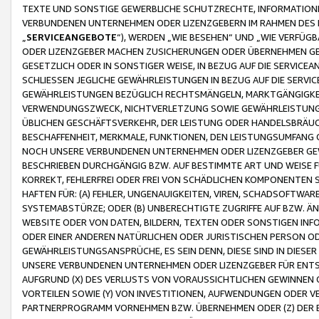
TEXTE UND SONSTIGE GEWERBLICHE SCHUTZRECHTE, INFORMATIONE
VERBUNDENEN UNTERNEHMEN ODER LIZENZGEBERN IM RAHMEN DES
„
SERVICEANGEBOTE
“), WERDEN „WIE BESEHEN“ UND „WIE VERFÜ
ODER LIZENZGEBER MACHEN ZUSICHERUNGEN ODER ÜBERNEHMEN GEW
GESETZLICH ODER IN SONSTIGER WEISE, IN BEZUG AUF DIE SERVI
SCHLIESSEN JEGLICHE GEWÄHRLEISTUNGEN IN BEZUG AUF DIE SERVI
GEWÄHRLEISTUNGEN BEZÜGLICH RECHTSMÄNGELN, MARKTGÄNGIGKEIT
VERWENDUNGSZWECK, NICHTVERLETZUNG SOWIE GEWÄHRLEISTUNGEN 
ÜBLICHEN GESCHÄFTSVERKEHR, DER LEISTUNG ODER HANDELSBRÄUCH
BESCHAFFENHEIT, MERKMALE, FUNKTIONEN, DEN LEISTUNGSUMFANG 
NOCH UNSERE VERBUNDENEN UNTERNEHMEN ODER LIZENZGEBER GEWÄ
BESCHRIEBEN DURCHGÄNGIG BZW. AUF BESTIMMTE ART UND WEISE
KORREKT, FEHLERFREI ODER FREI VON SCHÄDLICHEN KOMPONENTEN
HAFTEN FÜR: (A) FEHLER, UNGENAUIGKEITEN, VIREN, SCHADSOFTW
SYSTEMABSTÜRZE; ODER (B) UNBERECHTIGTE ZUGRIFFE AUF BZW. 
WEBSITE ODER VON DATEN, BILDERN, TEXTEN ODER SONSTIGEN INF
ODER EINER ANDEREN NATÜRLICHEN ODER JURISTISCHEN PERSON OD
GEWÄHRLEISTUNGSANSPRÜCHE, ES SEIN DENN, DIESE SIND IN DIES
UNSERE VERBUNDENEN UNTERNEHMEN ODER LIZENZGEBER FÜR EN
AUFGRUND (X) DES VERLUSTS VON VORAUSSICHTLICHEN GEWINNEN
VORTEILEN SOWIE (Y) VON INVESTITIONEN, AUFWENDUNGEN ODER VE
PARTNERPROGRAMM VORNEHMEN BZW. ÜBERNEHMEN ODER (Z) DER 