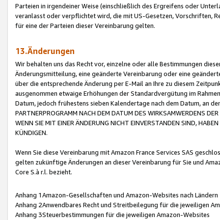
Parteien in irgendeiner Weise (einschließlich des Ergreifens oder Unt
veranlasst oder verpflichtet wird, die mit US-Gesetzen, Vorschriften,
für eine der Parteien dieser Vereinbarung gelten.
13.Änderungen
Wir behalten uns das Recht vor, einzelne oder alle Bestimmungen diese
Änderungsmitteilung, eine geänderte Vereinbarung oder eine geänderte 
über die entsprechende Änderung per E-Mail an Ihre zu diesem Zeitpun
ausgenommen etwaige Erhöhungen der Standardvergütung im Rahmen
Datum, jedoch frühestens sieben Kalendertage nach dem Datum, an de
PARTNERPROGRAMM NACH DEM DATUM DES WIRKSAMWERDENS DER Ä
WENN SIE MIT EINER ÄNDERUNG NICHT EINVERSTANDEN SIND, HABEN S
KÜNDIGEN.
Wenn Sie diese Vereinbarung mit Amazon France Services SAS geschlo
gelten zukünftige Änderungen an dieser Vereinbarung für Sie und Ama
Core S.à r.l. bezieht.
Anhang 1Amazon-Gesellschaften und Amazon-Websites nach Ländern
Anhang 2Anwendbares Recht und Streitbeilegung für die jeweiligen 
Anhang 3Steuerbestimmungen für die jeweiligen Amazon-Websites