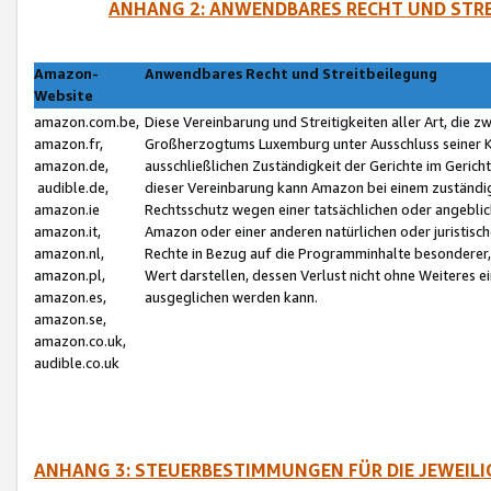
ANHANG 2: ANWENDBARES RECHT UND STRE
Amazon-
Anwendbares Recht und Streitbeilegung
Website
amazon.com.be,
Diese Vereinbarung und Streitigkeiten aller Art, die 
amazon.fr,
Großherzogtums Luxemburg unter Ausschluss seiner Kol
amazon.de,
ausschließlichen Zuständigkeit der Gerichte im Geri
audible.de,
dieser Vereinbarung kann Amazon bei einem zuständig
amazon.ie
Rechtsschutz wegen einer tatsächlichen oder angebli
amazon.it,
Amazon oder einer anderen natürlichen oder juristisc
amazon.nl,
Rechte in Bezug auf die Programminhalte besonderer,
amazon.pl,
Wert darstellen, dessen Verlust nicht ohne Weiteres e
amazon.es,
ausgeglichen werden kann.
amazon.se,
amazon.co.uk,
audible.co.uk
ANHANG 3: STEUERBESTIMMUNGEN FÜR DIE JEWEIL