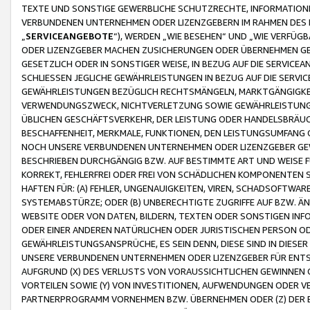
TEXTE UND SONSTIGE GEWERBLICHE SCHUTZRECHTE, INFORMATIONE
VERBUNDENEN UNTERNEHMEN ODER LIZENZGEBERN IM RAHMEN DES
„
SERVICEANGEBOTE
“), WERDEN „WIE BESEHEN“ UND „WIE VERFÜ
ODER LIZENZGEBER MACHEN ZUSICHERUNGEN ODER ÜBERNEHMEN GEW
GESETZLICH ODER IN SONSTIGER WEISE, IN BEZUG AUF DIE SERVI
SCHLIESSEN JEGLICHE GEWÄHRLEISTUNGEN IN BEZUG AUF DIE SERVI
GEWÄHRLEISTUNGEN BEZÜGLICH RECHTSMÄNGELN, MARKTGÄNGIGKEIT
VERWENDUNGSZWECK, NICHTVERLETZUNG SOWIE GEWÄHRLEISTUNGEN 
ÜBLICHEN GESCHÄFTSVERKEHR, DER LEISTUNG ODER HANDELSBRÄUCH
BESCHAFFENHEIT, MERKMALE, FUNKTIONEN, DEN LEISTUNGSUMFANG 
NOCH UNSERE VERBUNDENEN UNTERNEHMEN ODER LIZENZGEBER GEWÄ
BESCHRIEBEN DURCHGÄNGIG BZW. AUF BESTIMMTE ART UND WEISE
KORREKT, FEHLERFREI ODER FREI VON SCHÄDLICHEN KOMPONENTEN
HAFTEN FÜR: (A) FEHLER, UNGENAUIGKEITEN, VIREN, SCHADSOFTW
SYSTEMABSTÜRZE; ODER (B) UNBERECHTIGTE ZUGRIFFE AUF BZW. 
WEBSITE ODER VON DATEN, BILDERN, TEXTEN ODER SONSTIGEN INF
ODER EINER ANDEREN NATÜRLICHEN ODER JURISTISCHEN PERSON OD
GEWÄHRLEISTUNGSANSPRÜCHE, ES SEIN DENN, DIESE SIND IN DIES
UNSERE VERBUNDENEN UNTERNEHMEN ODER LIZENZGEBER FÜR EN
AUFGRUND (X) DES VERLUSTS VON VORAUSSICHTLICHEN GEWINNEN
VORTEILEN SOWIE (Y) VON INVESTITIONEN, AUFWENDUNGEN ODER VE
PARTNERPROGRAMM VORNEHMEN BZW. ÜBERNEHMEN ODER (Z) DER 