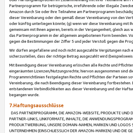
Partnerprogramm für betrügerische, irreführende oder illegale Zwecke
Amazon durch Sie oder Ihre Teilnahme am Partnerprogramm beschädig
dieser Vereinbarung oder den gemäß dieser Vereinbarung von den Vertr
oder künftig unterliegen könnte; (g) wenn wir diese Vereinbarung mit I
gemeinsam mit Ihnen agieren, bereits in der Vergangenheit, gleich aus
das Partnerprogramm in der allgemein angebotenen Form beenden. Vors
gegen die Bestimmungen der Ziffer 5 und jeder Verstoß gegen die Prog
Wir dürfen angefallene und noch nicht ausgezahlte Vergütungen nach 
sicherzustellen, dass der richtige Betrag ausgezahlt wird (beispielsw
Mit Beendigung dieser Vereinbarung erlöschen alle Rechte und Pflichte
eingeräumten Lizenzen/Nutzungsrechte; hiervon ausgenommen sind die in 
Programmrichtlinien festgelegten Rechte und Pflichten der Parteien sow
Vereinbarung, die nach Beendigung dieser Vereinbarung fortbestehen. D
entstandenen Verbindlichkeiten aus dieser Vereinbarung und der Haft
begangen wurde.
7.Haftungsausschlüsse
DAS PARTNERPROGRAMM, DIE AMAZON-WEBSITE, PRODUKTE UND DI
PARTNER-LINKS, LINKFORMATE, INHALTE, DIE ANWENDUNGSPROGR
PRODUKTWERBUNG, UNSERE DOMAIN-NAMEN, MARKEN UND LOGOS S
UNTERNEHMEN (EINSCHLIESSLICH DER AMAZON-MARKEN) UND DIE GE