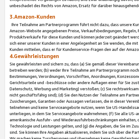
unbeschadet des Rechts von Amazon, Ersatz für darüber hinausgehen
3.Amazon-Kunden
Ihre Teilnahme am Partnerprogramm führt nicht dazu, dass unsere Kun
Amazon-Website angegebenen Preise, Verkaufsbedingungen, Regeln, Ri
Produktverkäufe für diese Kunden und können jederzeit geändert werde
sich einer unserer Kunden in einer Angelegenheit an Sie wenden, die 
Kunden mitteilen, dass er für Kundenservice-Fragen den auf der Ama
4.Gewährleistungen
Sie gewährleisten und sichern zu, dass (a) Sie gemäß dieser Vereinba
betreiben werden; (b) weder Ihre Teilnahme am Partnerprogramm noch d
Bestimmungen, Verordnungen, Vorschriften, Anordnungen, Konzessionen,
Gerichtsurteile und -beschlüsse oder andere Auflagen einer für Sie zu
Datenschutz, Werbung und Marketing) verstoßen; (c) Sie rechtswirksam 
nicht geschäftsfähig sind); (d) Sie den Nutzen der Teilnahme am Partne
Zusicherungen, Garantien oder Aussagen verlassen, die in dieser Verein
teilnehmen und keine Serviceangebote nutzen, wenn Sie US-Handelssa
unterliegen, in dem Sie Serviceangebote wahrnehmen; (f) Sie alle US
amerikanische Ausfuhr- und Wiederausfuhrbeschränkungen einhalten, 
Technologie und Leistungen gelten, und (g) die Angaben, die Sie im 
sind. Sie können Ihre Angaben aktualisieren, indem Sie sich über die 
Wir machen keine Zusicherungen und übernehmen keine Gewährleistun