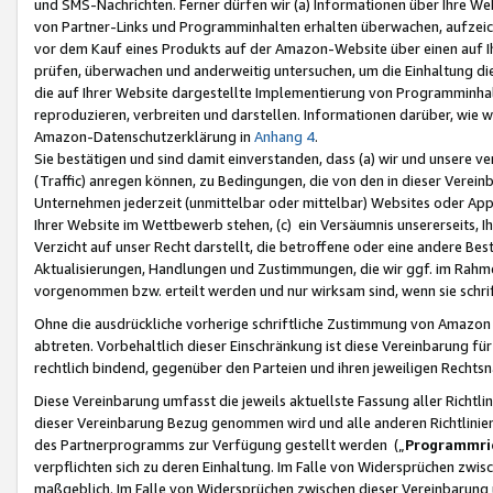
und SMS-Nachrichten. Ferner dürfen wir (a) Informationen über Ihre We
von Partner-Links und Programminhalten erhalten überwachen, aufzei
vor dem Kauf eines Produkts auf der Amazon-Website über einen auf Ih
prüfen, überwachen und anderweitig untersuchen, um die Einhaltung dies
die auf Ihrer Website dargestellte Implementierung von Programminhalt
reproduzieren, verbreiten und darstellen. Informationen darüber, wie w
Amazon-Datenschutzerklärung in
Anhang 4
.
Sie bestätigen und sind damit einverstanden, dass (a) wir und unsere 
(Traffic) anregen können, zu Bedingungen, die von den in dieser Vere
Unternehmen jederzeit (unmittelbar oder mittelbar) Websites oder Appl
Ihrer Website im Wettbewerb stehen, (c) ein Versäumnis unsererseits, I
Verzicht auf unser Recht darstellt, die betroffene oder eine andere B
Aktualisierungen, Handlungen und Zustimmungen, die wir ggf. im Rahme
vorgenommen bzw. erteilt werden und nur wirksam sind, wenn sie schri
Ohne die ausdrückliche vorherige schriftliche Zustimmung von Amazon
abtreten. Vorbehaltlich dieser Einschränkung ist diese Vereinbarung f
rechtlich bindend, gegenüber den Parteien und ihren jeweiligen Rech
Diese Vereinbarung umfasst die jeweils aktuellste Fassung aller Richtli
dieser Vereinbarung Bezug genommen wird und alle anderen Richtlinie
des Partnerprogramms zur Verfügung gestellt werden („
Programmric
verpflichten sich zu deren Einhaltung. Im Falle von Widersprüchen zwi
maßgeblich. Im Falle von Widersprüchen zwischen dieser Vereinbarun