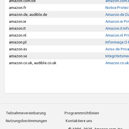
amazon.com.be
amazon.com.b
amazon.fr
Notice:Protec
amazon.de, audible.de
Amazon.de Da
amazon.ie
Amazon.ie Pri
amazon.it
Amazon.it Inf
amazon.nl
Amazon.nl Pri
amazon.pl
Informacja O
amazon.es
Aviso de Priv
amazon.se
Integritetsm
amazon.co.uk, audible.co.uk
Amazon.co.uk 
Teilnahmevereinbarung
Programmrichtlinien
Nutzungsbestimmungen
Kontaktiere uns