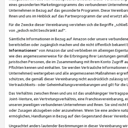
eines gesonderten Marketingprogramms des verbundenen Unternehmens
Unternehmen in Bezug auf das gesonderte Programm. Diese Vereinbarung
Ihnen und uns im Hinblick auf das Partnerprogramm dar und ersetzt al
Für die Zwecke dieser Vereinbarung verstehen sich die Begriffe „schließ
von „jedoch nicht beschränkt auf“.
Sämtliche Informationen in Bezug auf Amazon oder unsere verbunde
bereitstellen oder zugänglich machen und die nicht öffentlich bekannt bz
Informationen
“ von Amazon dar und verbleiben im alleinigen Eigent
wie dies angemessenerweise für die Erbringung Ihrer Leistungen gemäß d
juristischen Personen, die im Zusammenhang mit Ihrem Konto Zugriff au
Pflichten kennen und einhalten. Sie werden Vertrauliche Informationen 
Unternehmen) weitergeben und alle angemessenen Maßnahmen ergreifen
schützen, die gemäß dieser Vereinbarung nicht ausdrücklich zulässig is
Vertraulichkeits- oder Geheimhaltungsvereinbarungen und gilt für die
Das Verhältnis zwischen Ihnen und uns ist das unabhängiger Vertragspa
Joint-Venture, ein Vertretungsverhältnis, eine Franchisevereinbarung, 
unseren jeweiligen verbundenen Unternehmen und Ihnen. Sie sind ni
oder Zusagen abzugeben oder anzunehmen. Wenn Sie eine andere natürli
ermöglichen, Handlungen in Bezug auf den Gegenstand dieser Vereinbar
Ungeachtet anders lautender Bestimmungen in dieser Vereinbarung wird