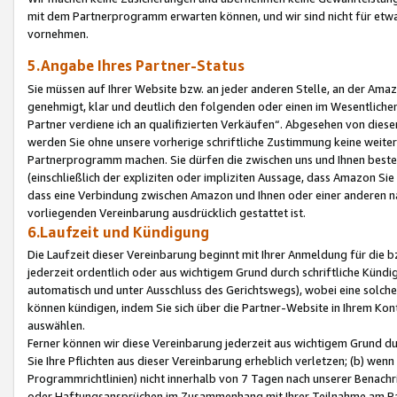
mit dem Partnerprogramm erwarten können, und wir sind nicht für etwa
vornehmen.
5.Angabe Ihres Partner-Status
Sie müssen auf Ihrer Website bzw. an jeder anderen Stelle, an der Am
genehmigt, klar und deutlich den folgenden oder einen im Wesentlichen
Partner verdiene ich an qualifizierten Verkäufen“. Abgesehen von die
werden Sie ohne unsere vorherige schriftliche Zustimmung keine weite
Partnerprogramm machen. Sie dürfen die zwischen uns und Ihnen best
(einschließlich der expliziten oder impliziten Aussage, dass Amazon Si
dass eine Verbindung zwischen Amazon und Ihnen oder einer anderen natü
vorliegenden Vereinbarung ausdrücklich gestattet ist.
6.Laufzeit und Kündigung
Die Laufzeit dieser Vereinbarung beginnt mit Ihrer Anmeldung für die 
jederzeit ordentlich oder aus wichtigem Grund durch schriftliche Kündi
automatisch und unter Ausschluss des Gerichtswegs), wobei eine solch
können kündigen, indem Sie sich über die Partner-Website in Ihrem Ko
auswählen.
Ferner können wir diese Vereinbarung jederzeit aus wichtigem Grund dur
Sie Ihre Pflichten aus dieser Vereinbarung erheblich verletzen; (b) wen
Programmrichtlinien) nicht innerhalb von 7 Tagen nach unserer Benachr
oder Haftungsansprüchen im Zusammenhang mit Ihrer Teilnahme am Pa