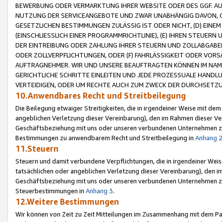
BEWERBUNG ODER VERMARKTUNG IHRER WEBSITE ODER DES GGF. AUF 
NUTZUNG DER SERVICEANGEBOTE UND ZWAR UNABHÄNGIG DAVON, O
GESETZLICHEN BESTIMMUNGEN ZULÄSSIG IST ODER NICHT, (D) EINE
(EINSCHLIESSLICH EINER PROGRAMMRICHTLINIE), (E) IHREN STEUER
DER EINTREIBUNG ODER ZAHLUNG IHRER STEUERN UND ZOLLABGAB
ODER ZOLLVERPFLICHTUNGEN, ODER (F) FAHRLÄSSIGKEIT ODER VORS
AUFTRAGNEHMER. WIR UND UNSERE BEAUFTRAGTEN KÖNNEN IM NAME
GERICHTLICHE SCHRITTE EINLEITEN UND JEDE PROZESSUALE HAND
VERTEIDIGEN, ODER UM RECHTE AUCH ZUM ZWECK DER DURCHSETZU
10.Anwendbares Recht und Streitbeilegung
Die Beilegung etwaiger Streitigkeiten, die in irgendeiner Weise mit de
angeblichen Verletzung dieser Vereinbarung), den im Rahmen dieser Ve
Geschäftsbeziehung mit uns oder unseren verbundenen Unternehmen zu
Bestimmungen zu anwendbarem Recht und Streitbeilegung in
Anhang 
11.Steuern
Steuern und damit verbundene Verpflichtungen, die in irgendeiner Wei
tatsächlichen oder angeblichen Verletzung dieser Vereinbarung), den 
Geschäftsbeziehung mit uns oder unseren verbundenen Unternehmen z
Steuerbestimmungen in
Anhang 3
.
12.Weitere Bestimmungen
Wir können von Zeit zu Zeit Mitteilungen im Zusammenhang mit dem Par