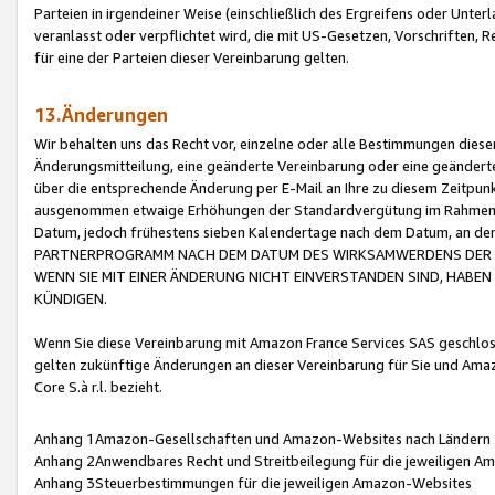
Parteien in irgendeiner Weise (einschließlich des Ergreifens oder Unt
veranlasst oder verpflichtet wird, die mit US-Gesetzen, Vorschriften,
für eine der Parteien dieser Vereinbarung gelten.
13.Änderungen
Wir behalten uns das Recht vor, einzelne oder alle Bestimmungen diese
Änderungsmitteilung, eine geänderte Vereinbarung oder eine geänderte 
über die entsprechende Änderung per E-Mail an Ihre zu diesem Zeitpun
ausgenommen etwaige Erhöhungen der Standardvergütung im Rahmen
Datum, jedoch frühestens sieben Kalendertage nach dem Datum, an de
PARTNERPROGRAMM NACH DEM DATUM DES WIRKSAMWERDENS DER Ä
WENN SIE MIT EINER ÄNDERUNG NICHT EINVERSTANDEN SIND, HABEN S
KÜNDIGEN.
Wenn Sie diese Vereinbarung mit Amazon France Services SAS geschlo
gelten zukünftige Änderungen an dieser Vereinbarung für Sie und Ama
Core S.à r.l. bezieht.
Anhang 1Amazon-Gesellschaften und Amazon-Websites nach Ländern
Anhang 2Anwendbares Recht und Streitbeilegung für die jeweiligen 
Anhang 3Steuerbestimmungen für die jeweiligen Amazon-Websites