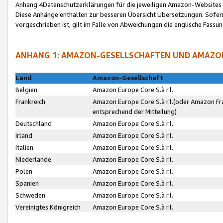
Anhang 4Datenschutzerklärungen für die jeweiligen Amazon-Websites
Diese Anhänge enthalten zur besseren Übersicht Übersetzungen. Sofe
vorgeschrieben ist, gilt im Falle von Abweichungen die englische Fass
ANHANG 1: AMAZON-GESELLSCHAFTEN UND AMAZO
Land
Amazon-Gesellschaft
Belgien
Amazon Europe Core S.à r.l.
Frankreich
Amazon Europe Core S.à r.l.(oder Amazon Fr
entsprechend der Mitteilung)
Deutschland
Amazon Europe Core S.à r.l.
Irland
Amazon Europe Core S.à r.l.
Italien
Amazon Europe Core S.à r.l.
Niederlande
Amazon Europe Core S.à r.l.
Polen
Amazon Europe Core S.à r.l.
Spanien
Amazon Europe Core S.à r.l.
Schweden
Amazon Europe Core S.à r.l.
Vereinigtes Königreich
Amazon Europe Core S.à r.l.