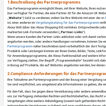
1.Beschreibung des Partnerprogramms
Das Partnerprogramm ermöglicht Ihnen, mit Ihrer Website, Ihren nutzer
(nur verfügbar für Partner, die eine Partner-ID für die Amazon UK We
„
Website
“) Geld zu verdienen, indem Sie Ihre Website mit einer der in
ist, einer anderen im
Vergütungskatalog für das Partnerprogramm
enth
Alexa Skill (über das Alexa Shopping Kit) verlinken. Entsprechende Lin
markierten Link-Formate verwenden („
Partner-Links
“).
Wenn unsere Kunden die Partner-Links anklicken oder sich damit verbi
angeboten werden, oder andere Handlungen vornehmen, können Sie eine
Partnerprogramm
näher beschrieben (und vorbehaltlich der dort festg
Produkte oder Leistungen können wir Ihnen Daten, Bilder, Texte, Linkfo
für Anwendungsprogramme, die Alexa-Funktionalität und weitere Inf
zur Verfügung stellen. Der Begriff „Programminhalte“ bezieht sich dabe
in Bezug auf Produkte, die auf Websites angeboten werden, bei denen 
2.Compliance-Anforderungen für das Partnerprog
Ihre Teilnahme am Partnerprogramm und der Bezug einer Vergütung setz
Sie sind verpflichtet, uns umgehend alle Informationen zu geben, die w
Für den Fall, dass Sie gegen diese Vereinbarung oder andere anwendba
uns zur Verfügung stehenden Rechten und Rechtsbehelfen, das Recht vo
Vergütungen ohne weitere Ankündigung (soweit nach geltendem Recht z
entsprechende Vergütungen zu haben) und zwar unabhängig davon, ob 