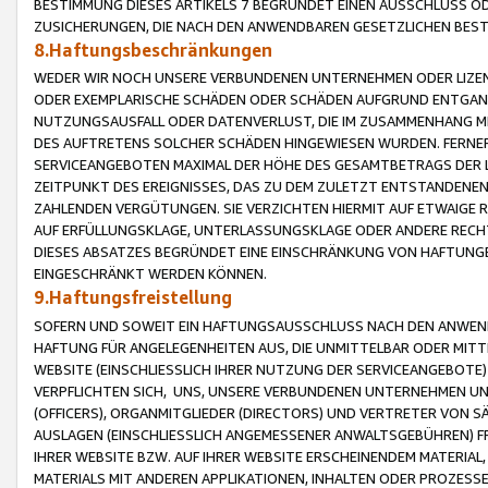
BESTIMMUNG DIESES ARTIKELS 7 BEGRÜNDET EINEN AUSSCHLUSS 
ZUSICHERUNGEN, DIE NACH DEN ANWENDBAREN GESETZLICHEN BE
8.Haftungsbeschränkungen
WEDER WIR NOCH UNSERE VERBUNDENEN UNTERNEHMEN ODER LIZEN
ODER EXEMPLARISCHE SCHÄDEN ODER SCHÄDEN AUFGRUND ENTGANG
NUTZUNGSAUSFALL ODER DATENVERLUST, DIE IM ZUSAMMENHANG MI
DES AUFTRETENS SOLCHER SCHÄDEN HINGEWIESEN WURDEN. FERN
SERVICEANGEBOTEN MAXIMAL DER HÖHE DES GESAMTBETRAGS DER 
ZEITPUNKT DES EREIGNISSES, DAS ZU DEM ZULETZT ENTSTANDENE
ZAHLENDEN VERGÜTUNGEN. SIE VERZICHTEN HIERMIT AUF ETWAIGE 
AUF ERFÜLLUNGSKLAGE, UNTERLASSUNGSKLAGE ODER ANDERE RECHT
DIESES ABSATZES BEGRÜNDET EINE EINSCHRÄNKUNG VON HAFTUNG
EINGESCHRÄNKT WERDEN KÖNNEN.
9.Haftungsfreistellung
SOFERN UND SOWEIT EIN HAFTUNGSAUSSCHLUSS NACH DEN ANWENDB
HAFTUNG FÜR ANGELEGENHEITEN AUS, DIE UNMITTELBAR ODER MITT
WEBSITE (EINSCHLIESSLICH IHRER NUTZUNG DER SERVICEANGEBOTE)
VERPFLICHTEN SICH, UNS, UNSERE VERBUNDENEN UNTERNEHMEN UN
(OFFICERS), ORGANMITGLIEDER (DIRECTORS) UND VERTRETER VON 
AUSLAGEN (EINSCHLIESSLICH ANGEMESSENER ANWALTSGEBÜHREN) FR
IHRER WEBSITE BZW. AUF IHRER WEBSITE ERSCHEINENDEM MATERIAL
MATERIALS MIT ANDEREN APPLIKATIONEN, INHALTEN ODER PROZESSE