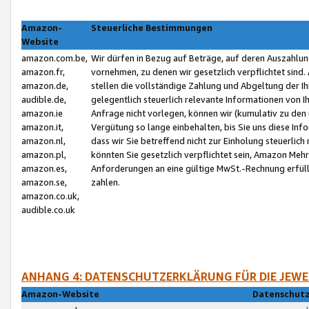
Amazon-
Steuerliche Bestimmungen
Website
amazon.com.be,
Wir dürfen in Bezug auf Beträge, auf deren Auszahlun
amazon.fr,
vornehmen, zu denen wir gesetzlich verpflichtet sind
amazon.de,
stellen die vollständige Zahlung und Abgeltung der 
audible.de,
gelegentlich steuerlich relevante Informationen von I
amazon.ie
Anfrage nicht vorlegen, können wir (kumulativ zu de
amazon.it,
Vergütung so lange einbehalten, bis Sie uns diese Inf
amazon.nl,
dass wir Sie betreffend nicht zur Einholung steuerlich 
amazon.pl,
könnten Sie gesetzlich verpflichtet sein, Amazon Meh
amazon.es,
Anforderungen an eine gültige MwSt.-Rechnung erfüllt
amazon.se,
zahlen.
amazon.co.uk,
audible.co.uk
ANHANG 4: DATENSCHUTZERKLÄRUNG FÜR DIE JEWE
Amazon-Website
Datenschutz