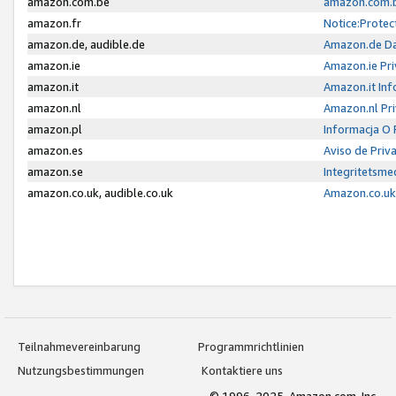
amazon.com.be
amazon.com.b
amazon.fr
Notice:Protec
amazon.de, audible.de
Amazon.de Da
amazon.ie
Amazon.ie Pri
amazon.it
Amazon.it Inf
amazon.nl
Amazon.nl Pri
amazon.pl
Informacja O
amazon.es
Aviso de Priv
amazon.se
Integritetsm
amazon.co.uk, audible.co.uk
Amazon.co.uk 
Teilnahmevereinbarung
Programmrichtlinien
Nutzungsbestimmungen
Kontaktiere uns