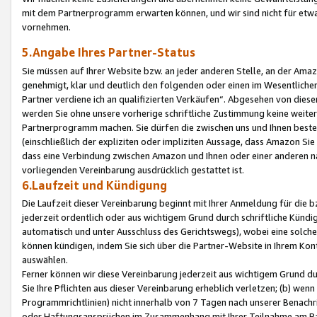
mit dem Partnerprogramm erwarten können, und wir sind nicht für etwa
vornehmen.
5.Angabe Ihres Partner-Status
Sie müssen auf Ihrer Website bzw. an jeder anderen Stelle, an der Am
genehmigt, klar und deutlich den folgenden oder einen im Wesentlichen
Partner verdiene ich an qualifizierten Verkäufen“. Abgesehen von die
werden Sie ohne unsere vorherige schriftliche Zustimmung keine weite
Partnerprogramm machen. Sie dürfen die zwischen uns und Ihnen best
(einschließlich der expliziten oder impliziten Aussage, dass Amazon Si
dass eine Verbindung zwischen Amazon und Ihnen oder einer anderen natü
vorliegenden Vereinbarung ausdrücklich gestattet ist.
6.Laufzeit und Kündigung
Die Laufzeit dieser Vereinbarung beginnt mit Ihrer Anmeldung für die 
jederzeit ordentlich oder aus wichtigem Grund durch schriftliche Kündi
automatisch und unter Ausschluss des Gerichtswegs), wobei eine solch
können kündigen, indem Sie sich über die Partner-Website in Ihrem Ko
auswählen.
Ferner können wir diese Vereinbarung jederzeit aus wichtigem Grund dur
Sie Ihre Pflichten aus dieser Vereinbarung erheblich verletzen; (b) wen
Programmrichtlinien) nicht innerhalb von 7 Tagen nach unserer Benachr
oder Haftungsansprüchen im Zusammenhang mit Ihrer Teilnahme am Pa