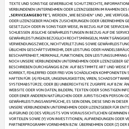
TEXTE UND SONSTIGE GEWERBLICHE SCHUTZRECHTE, INFORMATIONE
VERBUNDENEN UNTERNEHMEN ODER LIZENZGEBERN IM RAHMEN DES
„
SERVICEANGEBOTE
“), WERDEN „WIE BESEHEN“ UND „WIE VERFÜ
ODER LIZENZGEBER MACHEN ZUSICHERUNGEN ODER ÜBERNEHMEN GEW
GESETZLICH ODER IN SONSTIGER WEISE, IN BEZUG AUF DIE SERVI
SCHLIESSEN JEGLICHE GEWÄHRLEISTUNGEN IN BEZUG AUF DIE SERVI
GEWÄHRLEISTUNGEN BEZÜGLICH RECHTSMÄNGELN, MARKTGÄNGIGKEIT
VERWENDUNGSZWECK, NICHTVERLETZUNG SOWIE GEWÄHRLEISTUNGEN 
ÜBLICHEN GESCHÄFTSVERKEHR, DER LEISTUNG ODER HANDELSBRÄUCH
BESCHAFFENHEIT, MERKMALE, FUNKTIONEN, DEN LEISTUNGSUMFANG 
NOCH UNSERE VERBUNDENEN UNTERNEHMEN ODER LIZENZGEBER GEWÄ
BESCHRIEBEN DURCHGÄNGIG BZW. AUF BESTIMMTE ART UND WEISE
KORREKT, FEHLERFREI ODER FREI VON SCHÄDLICHEN KOMPONENTEN
HAFTEN FÜR: (A) FEHLER, UNGENAUIGKEITEN, VIREN, SCHADSOFTW
SYSTEMABSTÜRZE; ODER (B) UNBERECHTIGTE ZUGRIFFE AUF BZW. 
WEBSITE ODER VON DATEN, BILDERN, TEXTEN ODER SONSTIGEN INF
ODER EINER ANDEREN NATÜRLICHEN ODER JURISTISCHEN PERSON OD
GEWÄHRLEISTUNGSANSPRÜCHE, ES SEIN DENN, DIESE SIND IN DIES
UNSERE VERBUNDENEN UNTERNEHMEN ODER LIZENZGEBER FÜR EN
AUFGRUND (X) DES VERLUSTS VON VORAUSSICHTLICHEN GEWINNEN
VORTEILEN SOWIE (Y) VON INVESTITIONEN, AUFWENDUNGEN ODER VE
PARTNERPROGRAMM VORNEHMEN BZW. ÜBERNEHMEN ODER (Z) DER 