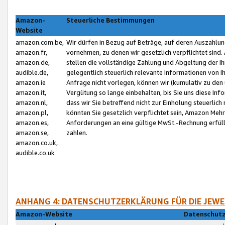
Amazon-
Steuerliche Bestimmungen
Website
amazon.com.be,
Wir dürfen in Bezug auf Beträge, auf deren Auszahlun
amazon.fr,
vornehmen, zu denen wir gesetzlich verpflichtet sind
amazon.de,
stellen die vollständige Zahlung und Abgeltung der 
audible.de,
gelegentlich steuerlich relevante Informationen von I
amazon.ie
Anfrage nicht vorlegen, können wir (kumulativ zu de
amazon.it,
Vergütung so lange einbehalten, bis Sie uns diese Inf
amazon.nl,
dass wir Sie betreffend nicht zur Einholung steuerlich 
amazon.pl,
könnten Sie gesetzlich verpflichtet sein, Amazon Meh
amazon.es,
Anforderungen an eine gültige MwSt.-Rechnung erfüllt
amazon.se,
zahlen.
amazon.co.uk,
audible.co.uk
ANHANG 4: DATENSCHUTZERKLÄRUNG FÜR DIE JEWE
Amazon-Website
Datenschutz