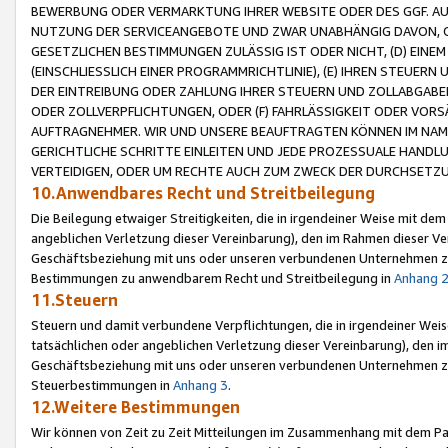
BEWERBUNG ODER VERMARKTUNG IHRER WEBSITE ODER DES GGF. AUF 
NUTZUNG DER SERVICEANGEBOTE UND ZWAR UNABHÄNGIG DAVON, O
GESETZLICHEN BESTIMMUNGEN ZULÄSSIG IST ODER NICHT, (D) EINE
(EINSCHLIESSLICH EINER PROGRAMMRICHTLINIE), (E) IHREN STEUER
DER EINTREIBUNG ODER ZAHLUNG IHRER STEUERN UND ZOLLABGAB
ODER ZOLLVERPFLICHTUNGEN, ODER (F) FAHRLÄSSIGKEIT ODER VORS
AUFTRAGNEHMER. WIR UND UNSERE BEAUFTRAGTEN KÖNNEN IM NAME
GERICHTLICHE SCHRITTE EINLEITEN UND JEDE PROZESSUALE HAND
VERTEIDIGEN, ODER UM RECHTE AUCH ZUM ZWECK DER DURCHSETZU
10.Anwendbares Recht und Streitbeilegung
Die Beilegung etwaiger Streitigkeiten, die in irgendeiner Weise mit de
angeblichen Verletzung dieser Vereinbarung), den im Rahmen dieser Ve
Geschäftsbeziehung mit uns oder unseren verbundenen Unternehmen zu
Bestimmungen zu anwendbarem Recht und Streitbeilegung in
Anhang 
11.Steuern
Steuern und damit verbundene Verpflichtungen, die in irgendeiner Wei
tatsächlichen oder angeblichen Verletzung dieser Vereinbarung), den 
Geschäftsbeziehung mit uns oder unseren verbundenen Unternehmen z
Steuerbestimmungen in
Anhang 3
.
12.Weitere Bestimmungen
Wir können von Zeit zu Zeit Mitteilungen im Zusammenhang mit dem Par