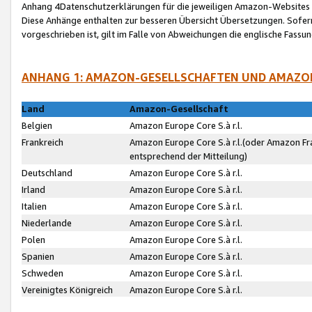
Anhang 4Datenschutzerklärungen für die jeweiligen Amazon-Websites
Diese Anhänge enthalten zur besseren Übersicht Übersetzungen. Sofe
vorgeschrieben ist, gilt im Falle von Abweichungen die englische Fass
ANHANG 1: AMAZON-GESELLSCHAFTEN UND AMAZO
Land
Amazon-Gesellschaft
Belgien
Amazon Europe Core S.à r.l.
Frankreich
Amazon Europe Core S.à r.l.(oder Amazon Fr
entsprechend der Mitteilung)
Deutschland
Amazon Europe Core S.à r.l.
Irland
Amazon Europe Core S.à r.l.
Italien
Amazon Europe Core S.à r.l.
Niederlande
Amazon Europe Core S.à r.l.
Polen
Amazon Europe Core S.à r.l.
Spanien
Amazon Europe Core S.à r.l.
Schweden
Amazon Europe Core S.à r.l.
Vereinigtes Königreich
Amazon Europe Core S.à r.l.