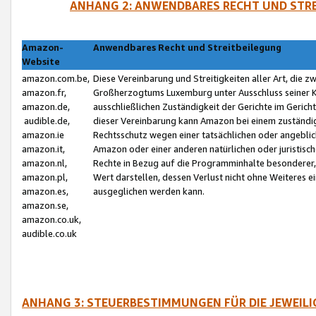
ANHANG 2: ANWENDBARES RECHT UND STRE
Amazon-
Anwendbares Recht und Streitbeilegung
Website
amazon.com.be,
Diese Vereinbarung und Streitigkeiten aller Art, die 
amazon.fr,
Großherzogtums Luxemburg unter Ausschluss seiner Kol
amazon.de,
ausschließlichen Zuständigkeit der Gerichte im Geri
audible.de,
dieser Vereinbarung kann Amazon bei einem zuständig
amazon.ie
Rechtsschutz wegen einer tatsächlichen oder angebli
amazon.it,
Amazon oder einer anderen natürlichen oder juristisc
amazon.nl,
Rechte in Bezug auf die Programminhalte besonderer,
amazon.pl,
Wert darstellen, dessen Verlust nicht ohne Weiteres e
amazon.es,
ausgeglichen werden kann.
amazon.se,
amazon.co.uk,
audible.co.uk
ANHANG 3: STEUERBESTIMMUNGEN FÜR DIE JEWEIL