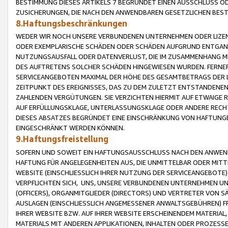
BESTIMMUNG DIESES ARTIKELS 7 BEGRÜNDET EINEN AUSSCHLUSS 
ZUSICHERUNGEN, DIE NACH DEN ANWENDBAREN GESETZLICHEN BE
8.Haftungsbeschränkungen
WEDER WIR NOCH UNSERE VERBUNDENEN UNTERNEHMEN ODER LIZEN
ODER EXEMPLARISCHE SCHÄDEN ODER SCHÄDEN AUFGRUND ENTGANG
NUTZUNGSAUSFALL ODER DATENVERLUST, DIE IM ZUSAMMENHANG MI
DES AUFTRETENS SOLCHER SCHÄDEN HINGEWIESEN WURDEN. FERN
SERVICEANGEBOTEN MAXIMAL DER HÖHE DES GESAMTBETRAGS DER 
ZEITPUNKT DES EREIGNISSES, DAS ZU DEM ZULETZT ENTSTANDENE
ZAHLENDEN VERGÜTUNGEN. SIE VERZICHTEN HIERMIT AUF ETWAIGE 
AUF ERFÜLLUNGSKLAGE, UNTERLASSUNGSKLAGE ODER ANDERE RECHT
DIESES ABSATZES BEGRÜNDET EINE EINSCHRÄNKUNG VON HAFTUNG
EINGESCHRÄNKT WERDEN KÖNNEN.
9.Haftungsfreistellung
SOFERN UND SOWEIT EIN HAFTUNGSAUSSCHLUSS NACH DEN ANWENDB
HAFTUNG FÜR ANGELEGENHEITEN AUS, DIE UNMITTELBAR ODER MITT
WEBSITE (EINSCHLIESSLICH IHRER NUTZUNG DER SERVICEANGEBOTE)
VERPFLICHTEN SICH, UNS, UNSERE VERBUNDENEN UNTERNEHMEN UN
(OFFICERS), ORGANMITGLIEDER (DIRECTORS) UND VERTRETER VON 
AUSLAGEN (EINSCHLIESSLICH ANGEMESSENER ANWALTSGEBÜHREN) FR
IHRER WEBSITE BZW. AUF IHRER WEBSITE ERSCHEINENDEM MATERIAL
MATERIALS MIT ANDEREN APPLIKATIONEN, INHALTEN ODER PROZESSE