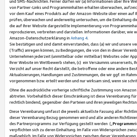
und SMS-Nachrichten. Ferner dürfen wir (a) Informationen über Ihre We
von Partner-Links und Programminhalten erhalten überwachen, aufzei
vor dem Kauf eines Produkts auf der Amazon-Website über einen auf Ih
prüfen, überwachen und anderweitig untersuchen, um die Einhaltung dies
die auf Ihrer Website dargestellte Implementierung von Programminhalt
reproduzieren, verbreiten und darstellen. Informationen darüber, wie w
Amazon-Datenschutzerklärung in
Anhang 4
.
Sie bestätigen und sind damit einverstanden, dass (a) wir und unsere 
(Traffic) anregen können, zu Bedingungen, die von den in dieser Vere
Unternehmen jederzeit (unmittelbar oder mittelbar) Websites oder Appl
Ihrer Website im Wettbewerb stehen, (c) ein Versäumnis unsererseits, I
Verzicht auf unser Recht darstellt, die betroffene oder eine andere B
Aktualisierungen, Handlungen und Zustimmungen, die wir ggf. im Rahme
vorgenommen bzw. erteilt werden und nur wirksam sind, wenn sie schri
Ohne die ausdrückliche vorherige schriftliche Zustimmung von Amazon
abtreten. Vorbehaltlich dieser Einschränkung ist diese Vereinbarung f
rechtlich bindend, gegenüber den Parteien und ihren jeweiligen Rech
Diese Vereinbarung umfasst die jeweils aktuellste Fassung aller Richtli
dieser Vereinbarung Bezug genommen wird und alle anderen Richtlinie
des Partnerprogramms zur Verfügung gestellt werden („
Programmric
verpflichten sich zu deren Einhaltung. Im Falle von Widersprüchen zwi
maßgeblich. Im Falle von Widersprüchen zwischen dieser Vereinbarun