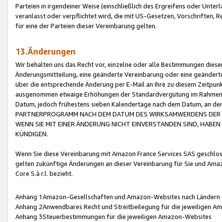
Parteien in irgendeiner Weise (einschließlich des Ergreifens oder Unt
veranlasst oder verpflichtet wird, die mit US-Gesetzen, Vorschriften,
für eine der Parteien dieser Vereinbarung gelten.
13.Änderungen
Wir behalten uns das Recht vor, einzelne oder alle Bestimmungen diese
Änderungsmitteilung, eine geänderte Vereinbarung oder eine geänderte 
über die entsprechende Änderung per E-Mail an Ihre zu diesem Zeitpun
ausgenommen etwaige Erhöhungen der Standardvergütung im Rahmen
Datum, jedoch frühestens sieben Kalendertage nach dem Datum, an de
PARTNERPROGRAMM NACH DEM DATUM DES WIRKSAMWERDENS DER Ä
WENN SIE MIT EINER ÄNDERUNG NICHT EINVERSTANDEN SIND, HABEN S
KÜNDIGEN.
Wenn Sie diese Vereinbarung mit Amazon France Services SAS geschlo
gelten zukünftige Änderungen an dieser Vereinbarung für Sie und Ama
Core S.à r.l. bezieht.
Anhang 1Amazon-Gesellschaften und Amazon-Websites nach Ländern
Anhang 2Anwendbares Recht und Streitbeilegung für die jeweiligen 
Anhang 3Steuerbestimmungen für die jeweiligen Amazon-Websites