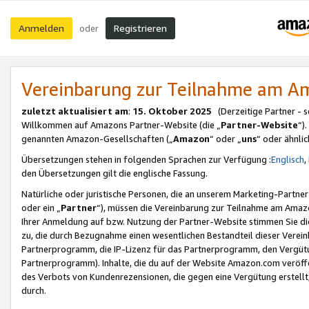
Anmelden
Registrieren
oder
Vereinbarung zur Teilnahme am 
zuletzt aktualisiert am
:
15. Oktober 2025
(Derzeitige Partner - 
Willkommen auf Amazons Partner-Website (die „
Partner-Website
“)
genannten Amazon-Gesellschaften („
Amazon
“ oder „
uns
“ oder ähnli
Übersetzungen stehen in folgenden Sprachen zur Verfügung :
Englisch
,
den Übersetzungen gilt die englische Fassung.
Natürliche oder juristische Personen, die an unserem Marketing-Partn
oder ein „
Partner
“), müssen die Vereinbarung zur Teilnahme am Ama
Ihrer Anmeldung auf bzw. Nutzung der Partner-Website stimmen Sie die
zu, die durch Bezugnahme einen wesentlichen Bestandteil dieser Verei
Partnerprogramm, die IP-Lizenz für das Partnerprogramm, den Vergütu
Partnerprogramm). Inhalte, die du auf der Website Amazon.com veröffe
des Verbots von Kundenrezensionen, die gegen eine Vergütung erstellt, 
durch.