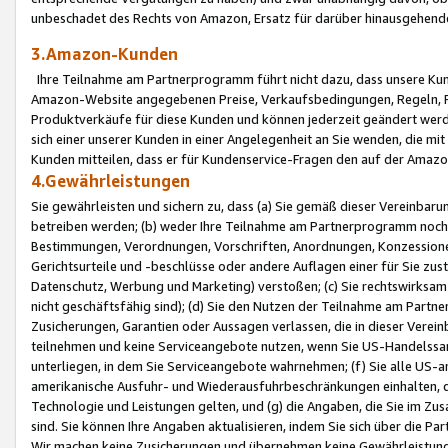
unbeschadet des Rechts von Amazon, Ersatz für darüber hinausgehen
3.Amazon-Kunden
Ihre Teilnahme am Partnerprogramm führt nicht dazu, dass unsere Kun
Amazon-Website angegebenen Preise, Verkaufsbedingungen, Regeln, Ri
Produktverkäufe für diese Kunden und können jederzeit geändert werde
sich einer unserer Kunden in einer Angelegenheit an Sie wenden, die 
Kunden mitteilen, dass er für Kundenservice-Fragen den auf der Ama
4.Gewährleistungen
Sie gewährleisten und sichern zu, dass (a) Sie gemäß dieser Vereinba
betreiben werden; (b) weder Ihre Teilnahme am Partnerprogramm noch d
Bestimmungen, Verordnungen, Vorschriften, Anordnungen, Konzessionen,
Gerichtsurteile und -beschlüsse oder andere Auflagen einer für Sie zu
Datenschutz, Werbung und Marketing) verstoßen; (c) Sie rechtswirksam 
nicht geschäftsfähig sind); (d) Sie den Nutzen der Teilnahme am Partne
Zusicherungen, Garantien oder Aussagen verlassen, die in dieser Verein
teilnehmen und keine Serviceangebote nutzen, wenn Sie US-Handelssa
unterliegen, in dem Sie Serviceangebote wahrnehmen; (f) Sie alle US
amerikanische Ausfuhr- und Wiederausfuhrbeschränkungen einhalten, 
Technologie und Leistungen gelten, und (g) die Angaben, die Sie im 
sind. Sie können Ihre Angaben aktualisieren, indem Sie sich über die 
Wir machen keine Zusicherungen und übernehmen keine Gewährleistun