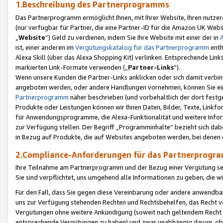
1.Beschreibung des Partnerprogramms
Das Partnerprogramm ermöglicht Ihnen, mit Ihrer Website, Ihren nutzer
(nur verfügbar für Partner, die eine Partner-ID für die Amazon UK We
„
Website
“) Geld zu verdienen, indem Sie Ihre Website mit einer der in
ist, einer anderen im
Vergütungskatalog für das Partnerprogramm
enth
Alexa Skill (über das Alexa Shopping Kit) verlinken. Entsprechende Lin
markierten Link-Formate verwenden („
Partner-Links
“).
Wenn unsere Kunden die Partner-Links anklicken oder sich damit verbi
angeboten werden, oder andere Handlungen vornehmen, können Sie eine
Partnerprogramm
näher beschrieben (und vorbehaltlich der dort festg
Produkte oder Leistungen können wir Ihnen Daten, Bilder, Texte, Linkfo
für Anwendungsprogramme, die Alexa-Funktionalität und weitere Inf
zur Verfügung stellen. Der Begriff „Programminhalte“ bezieht sich dabe
in Bezug auf Produkte, die auf Websites angeboten werden, bei denen 
2.Compliance-Anforderungen für das Partnerprog
Ihre Teilnahme am Partnerprogramm und der Bezug einer Vergütung setz
Sie sind verpflichtet, uns umgehend alle Informationen zu geben, die w
Für den Fall, dass Sie gegen diese Vereinbarung oder andere anwendba
uns zur Verfügung stehenden Rechten und Rechtsbehelfen, das Recht vo
Vergütungen ohne weitere Ankündigung (soweit nach geltendem Recht z
entsprechende Vergütungen zu haben) und zwar unabhängig davon, ob 