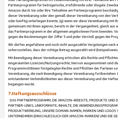
Partnerprogramm für betrügerische, irreführende oder illegale Zwecke
Amazon durch Sie oder Ihre Teilnahme am Partnerprogramm beschädig
dieser Vereinbarung oder den gemäß dieser Vereinbarung von den Vertr
oder künftig unterliegen könnte; (g) wenn wir diese Vereinbarung mit I
gemeinsam mit Ihnen agieren, bereits in der Vergangenheit, gleich aus
das Partnerprogramm in der allgemein angebotenen Form beenden. Vors
gegen die Bestimmungen der Ziffer 5 und jeder Verstoß gegen die Prog
Wir dürfen angefallene und noch nicht ausgezahlte Vergütungen nach 
sicherzustellen, dass der richtige Betrag ausgezahlt wird (beispielsw
Mit Beendigung dieser Vereinbarung erlöschen alle Rechte und Pflichte
eingeräumten Lizenzen/Nutzungsrechte; hiervon ausgenommen sind die in 
Programmrichtlinien festgelegten Rechte und Pflichten der Parteien sow
Vereinbarung, die nach Beendigung dieser Vereinbarung fortbestehen. D
entstandenen Verbindlichkeiten aus dieser Vereinbarung und der Haft
begangen wurde.
7.Haftungsausschlüsse
DAS PARTNERPROGRAMM, DIE AMAZON-WEBSITE, PRODUKTE UND DI
PARTNER-LINKS, LINKFORMATE, INHALTE, DIE ANWENDUNGSPROGR
PRODUKTWERBUNG, UNSERE DOMAIN-NAMEN, MARKEN UND LOGOS S
UNTERNEHMEN (EINSCHLIESSLICH DER AMAZON-MARKEN) UND DIE GE