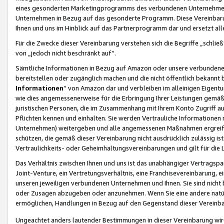
eines gesonderten Marketingprogramms des verbundenen Unternehmens
Unternehmen in Bezug auf das gesonderte Programm. Diese Vereinbarung
Ihnen und uns im Hinblick auf das Partnerprogramm dar und ersetzt al
Für die Zwecke dieser Vereinbarung verstehen sich die Begriffe „schließ
von „jedoch nicht beschränkt auf“.
Sämtliche Informationen in Bezug auf Amazon oder unsere verbunde
bereitstellen oder zugänglich machen und die nicht öffentlich bekannt bz
Informationen
“ von Amazon dar und verbleiben im alleinigen Eigent
wie dies angemessenerweise für die Erbringung Ihrer Leistungen gemäß d
juristischen Personen, die im Zusammenhang mit Ihrem Konto Zugriff au
Pflichten kennen und einhalten. Sie werden Vertrauliche Informationen 
Unternehmen) weitergeben und alle angemessenen Maßnahmen ergreifen
schützen, die gemäß dieser Vereinbarung nicht ausdrücklich zulässig is
Vertraulichkeits- oder Geheimhaltungsvereinbarungen und gilt für die
Das Verhältnis zwischen Ihnen und uns ist das unabhängiger Vertragspa
Joint-Venture, ein Vertretungsverhältnis, eine Franchisevereinbarung, 
unseren jeweiligen verbundenen Unternehmen und Ihnen. Sie sind ni
oder Zusagen abzugeben oder anzunehmen. Wenn Sie eine andere natürli
ermöglichen, Handlungen in Bezug auf den Gegenstand dieser Vereinbar
Ungeachtet anders lautender Bestimmungen in dieser Vereinbarung wird