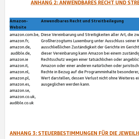
ANHANG 2: ANWENDBARES RECHT UND STRE
Amazon-
Anwendbares Recht und Streitbeilegung
Website
amazon.com.be,
Diese Vereinbarung und Streitigkeiten aller Art, die 
amazon.fr,
Großherzogtums Luxemburg unter Ausschluss seiner Kol
amazon.de,
ausschließlichen Zuständigkeit der Gerichte im Geri
audible.de,
dieser Vereinbarung kann Amazon bei einem zuständig
amazon.ie
Rechtsschutz wegen einer tatsächlichen oder angebli
amazon.it,
Amazon oder einer anderen natürlichen oder juristisc
amazon.nl,
Rechte in Bezug auf die Programminhalte besonderer,
amazon.pl,
Wert darstellen, dessen Verlust nicht ohne Weiteres e
amazon.es,
ausgeglichen werden kann.
amazon.se,
amazon.co.uk,
audible.co.uk
ANHANG 3: STEUERBESTIMMUNGEN FÜR DIE JEWEIL