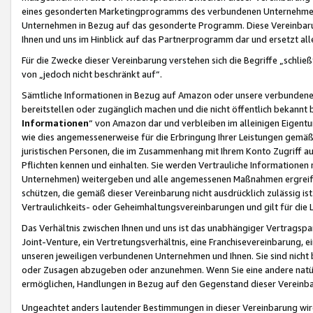
eines gesonderten Marketingprogramms des verbundenen Unternehmens
Unternehmen in Bezug auf das gesonderte Programm. Diese Vereinbarung
Ihnen und uns im Hinblick auf das Partnerprogramm dar und ersetzt al
Für die Zwecke dieser Vereinbarung verstehen sich die Begriffe „schließ
von „jedoch nicht beschränkt auf“.
Sämtliche Informationen in Bezug auf Amazon oder unsere verbunde
bereitstellen oder zugänglich machen und die nicht öffentlich bekannt bz
Informationen
“ von Amazon dar und verbleiben im alleinigen Eigent
wie dies angemessenerweise für die Erbringung Ihrer Leistungen gemäß d
juristischen Personen, die im Zusammenhang mit Ihrem Konto Zugriff au
Pflichten kennen und einhalten. Sie werden Vertrauliche Informationen 
Unternehmen) weitergeben und alle angemessenen Maßnahmen ergreifen
schützen, die gemäß dieser Vereinbarung nicht ausdrücklich zulässig is
Vertraulichkeits- oder Geheimhaltungsvereinbarungen und gilt für die
Das Verhältnis zwischen Ihnen und uns ist das unabhängiger Vertragspa
Joint-Venture, ein Vertretungsverhältnis, eine Franchisevereinbarung, 
unseren jeweiligen verbundenen Unternehmen und Ihnen. Sie sind ni
oder Zusagen abzugeben oder anzunehmen. Wenn Sie eine andere natürli
ermöglichen, Handlungen in Bezug auf den Gegenstand dieser Vereinbar
Ungeachtet anders lautender Bestimmungen in dieser Vereinbarung wird