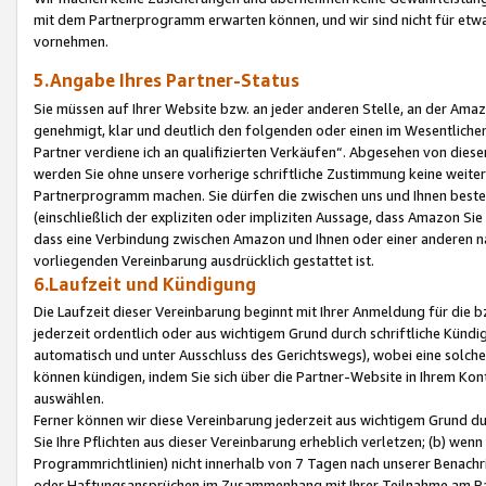
mit dem Partnerprogramm erwarten können, und wir sind nicht für etwa
vornehmen.
5.Angabe Ihres Partner-Status
Sie müssen auf Ihrer Website bzw. an jeder anderen Stelle, an der Am
genehmigt, klar und deutlich den folgenden oder einen im Wesentlichen
Partner verdiene ich an qualifizierten Verkäufen“. Abgesehen von die
werden Sie ohne unsere vorherige schriftliche Zustimmung keine weite
Partnerprogramm machen. Sie dürfen die zwischen uns und Ihnen best
(einschließlich der expliziten oder impliziten Aussage, dass Amazon Si
dass eine Verbindung zwischen Amazon und Ihnen oder einer anderen natü
vorliegenden Vereinbarung ausdrücklich gestattet ist.
6.Laufzeit und Kündigung
Die Laufzeit dieser Vereinbarung beginnt mit Ihrer Anmeldung für die 
jederzeit ordentlich oder aus wichtigem Grund durch schriftliche Kündi
automatisch und unter Ausschluss des Gerichtswegs), wobei eine solch
können kündigen, indem Sie sich über die Partner-Website in Ihrem Ko
auswählen.
Ferner können wir diese Vereinbarung jederzeit aus wichtigem Grund dur
Sie Ihre Pflichten aus dieser Vereinbarung erheblich verletzen; (b) wen
Programmrichtlinien) nicht innerhalb von 7 Tagen nach unserer Benachr
oder Haftungsansprüchen im Zusammenhang mit Ihrer Teilnahme am Pa