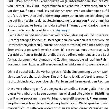
und SMS-Nachrichten. Ferner dürfen wir (a) Informationen über Ihre We
von Partner-Links und Programminhalten erhalten überwachen, aufzei
vor dem Kauf eines Produkts auf der Amazon-Website über einen auf Ih
prüfen, überwachen und anderweitig untersuchen, um die Einhaltung dies
die auf Ihrer Website dargestellte Implementierung von Programminhalt
reproduzieren, verbreiten und darstellen. Informationen darüber, wie w
Amazon-Datenschutzerklärung in
Anhang 4
.
Sie bestätigen und sind damit einverstanden, dass (a) wir und unsere 
(Traffic) anregen können, zu Bedingungen, die von den in dieser Vere
Unternehmen jederzeit (unmittelbar oder mittelbar) Websites oder Appl
Ihrer Website im Wettbewerb stehen, (c) ein Versäumnis unsererseits, I
Verzicht auf unser Recht darstellt, die betroffene oder eine andere B
Aktualisierungen, Handlungen und Zustimmungen, die wir ggf. im Rahme
vorgenommen bzw. erteilt werden und nur wirksam sind, wenn sie schri
Ohne die ausdrückliche vorherige schriftliche Zustimmung von Amazon
abtreten. Vorbehaltlich dieser Einschränkung ist diese Vereinbarung f
rechtlich bindend, gegenüber den Parteien und ihren jeweiligen Rech
Diese Vereinbarung umfasst die jeweils aktuellste Fassung aller Richtli
dieser Vereinbarung Bezug genommen wird und alle anderen Richtlinie
des Partnerprogramms zur Verfügung gestellt werden („
Programmric
verpflichten sich zu deren Einhaltung. Im Falle von Widersprüchen zwi
maßgeblich. Im Falle von Widersprüchen zwischen dieser Vereinbarun