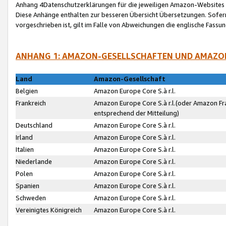
Anhang 4Datenschutzerklärungen für die jeweiligen Amazon-Websites
Diese Anhänge enthalten zur besseren Übersicht Übersetzungen. Sofe
vorgeschrieben ist, gilt im Falle von Abweichungen die englische Fass
ANHANG 1: AMAZON-GESELLSCHAFTEN UND AMAZO
Land
Amazon-Gesellschaft
Belgien
Amazon Europe Core S.à r.l.
Frankreich
Amazon Europe Core S.à r.l.(oder Amazon Fr
entsprechend der Mitteilung)
Deutschland
Amazon Europe Core S.à r.l.
Irland
Amazon Europe Core S.à r.l.
Italien
Amazon Europe Core S.à r.l.
Niederlande
Amazon Europe Core S.à r.l.
Polen
Amazon Europe Core S.à r.l.
Spanien
Amazon Europe Core S.à r.l.
Schweden
Amazon Europe Core S.à r.l.
Vereinigtes Königreich
Amazon Europe Core S.à r.l.