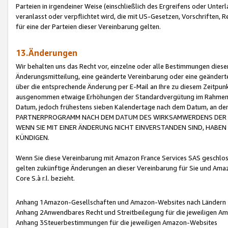
Parteien in irgendeiner Weise (einschließlich des Ergreifens oder Unt
veranlasst oder verpflichtet wird, die mit US-Gesetzen, Vorschriften,
für eine der Parteien dieser Vereinbarung gelten.
13.Änderungen
Wir behalten uns das Recht vor, einzelne oder alle Bestimmungen diese
Änderungsmitteilung, eine geänderte Vereinbarung oder eine geänderte 
über die entsprechende Änderung per E-Mail an Ihre zu diesem Zeitpun
ausgenommen etwaige Erhöhungen der Standardvergütung im Rahmen
Datum, jedoch frühestens sieben Kalendertage nach dem Datum, an de
PARTNERPROGRAMM NACH DEM DATUM DES WIRKSAMWERDENS DER Ä
WENN SIE MIT EINER ÄNDERUNG NICHT EINVERSTANDEN SIND, HABEN S
KÜNDIGEN.
Wenn Sie diese Vereinbarung mit Amazon France Services SAS geschlo
gelten zukünftige Änderungen an dieser Vereinbarung für Sie und Ama
Core S.à r.l. bezieht.
Anhang 1Amazon-Gesellschaften und Amazon-Websites nach Ländern
Anhang 2Anwendbares Recht und Streitbeilegung für die jeweiligen 
Anhang 3Steuerbestimmungen für die jeweiligen Amazon-Websites