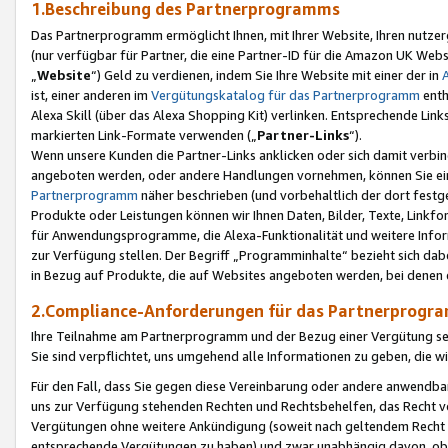
1.Beschreibung des Partnerprogramms
Das Partnerprogramm ermöglicht Ihnen, mit Ihrer Website, Ihren nutzer
(nur verfügbar für Partner, die eine Partner-ID für die Amazon UK We
„
Website
“) Geld zu verdienen, indem Sie Ihre Website mit einer der in
ist, einer anderen im
Vergütungskatalog für das Partnerprogramm
enth
Alexa Skill (über das Alexa Shopping Kit) verlinken. Entsprechende Lin
markierten Link-Formate verwenden („
Partner-Links
“).
Wenn unsere Kunden die Partner-Links anklicken oder sich damit verbi
angeboten werden, oder andere Handlungen vornehmen, können Sie eine
Partnerprogramm
näher beschrieben (und vorbehaltlich der dort festg
Produkte oder Leistungen können wir Ihnen Daten, Bilder, Texte, Linkfo
für Anwendungsprogramme, die Alexa-Funktionalität und weitere Inf
zur Verfügung stellen. Der Begriff „Programminhalte“ bezieht sich dabe
in Bezug auf Produkte, die auf Websites angeboten werden, bei denen 
2.Compliance-Anforderungen für das Partnerprog
Ihre Teilnahme am Partnerprogramm und der Bezug einer Vergütung setz
Sie sind verpflichtet, uns umgehend alle Informationen zu geben, die w
Für den Fall, dass Sie gegen diese Vereinbarung oder andere anwendba
uns zur Verfügung stehenden Rechten und Rechtsbehelfen, das Recht vo
Vergütungen ohne weitere Ankündigung (soweit nach geltendem Recht z
entsprechende Vergütungen zu haben) und zwar unabhängig davon, ob 