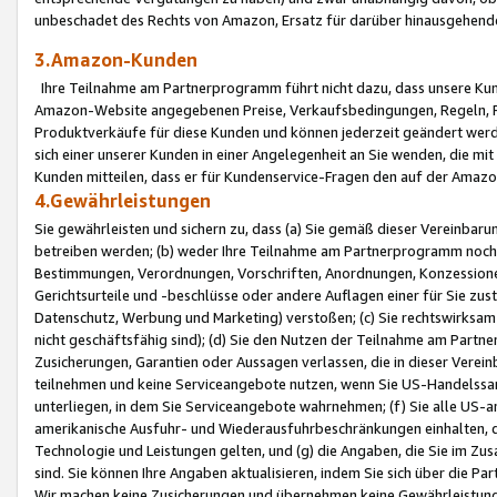
unbeschadet des Rechts von Amazon, Ersatz für darüber hinausgehen
3.Amazon-Kunden
Ihre Teilnahme am Partnerprogramm führt nicht dazu, dass unsere Kun
Amazon-Website angegebenen Preise, Verkaufsbedingungen, Regeln, Ri
Produktverkäufe für diese Kunden und können jederzeit geändert werde
sich einer unserer Kunden in einer Angelegenheit an Sie wenden, die 
Kunden mitteilen, dass er für Kundenservice-Fragen den auf der Ama
4.Gewährleistungen
Sie gewährleisten und sichern zu, dass (a) Sie gemäß dieser Vereinba
betreiben werden; (b) weder Ihre Teilnahme am Partnerprogramm noch d
Bestimmungen, Verordnungen, Vorschriften, Anordnungen, Konzessionen,
Gerichtsurteile und -beschlüsse oder andere Auflagen einer für Sie zu
Datenschutz, Werbung und Marketing) verstoßen; (c) Sie rechtswirksam 
nicht geschäftsfähig sind); (d) Sie den Nutzen der Teilnahme am Partne
Zusicherungen, Garantien oder Aussagen verlassen, die in dieser Verein
teilnehmen und keine Serviceangebote nutzen, wenn Sie US-Handelssa
unterliegen, in dem Sie Serviceangebote wahrnehmen; (f) Sie alle US
amerikanische Ausfuhr- und Wiederausfuhrbeschränkungen einhalten, 
Technologie und Leistungen gelten, und (g) die Angaben, die Sie im 
sind. Sie können Ihre Angaben aktualisieren, indem Sie sich über die 
Wir machen keine Zusicherungen und übernehmen keine Gewährleistun