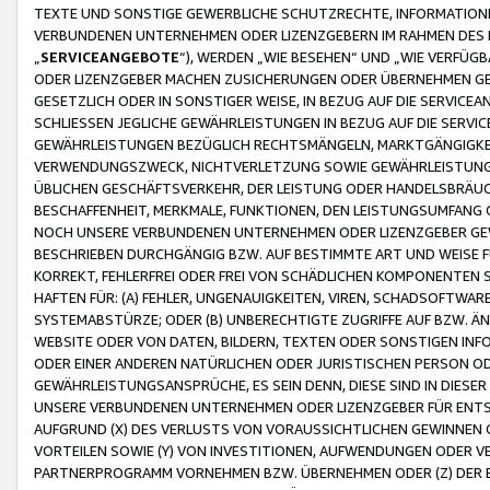
TEXTE UND SONSTIGE GEWERBLICHE SCHUTZRECHTE, INFORMATIONE
VERBUNDENEN UNTERNEHMEN ODER LIZENZGEBERN IM RAHMEN DES
„
SERVICEANGEBOTE
“), WERDEN „WIE BESEHEN“ UND „WIE VERFÜ
ODER LIZENZGEBER MACHEN ZUSICHERUNGEN ODER ÜBERNEHMEN GEW
GESETZLICH ODER IN SONSTIGER WEISE, IN BEZUG AUF DIE SERVI
SCHLIESSEN JEGLICHE GEWÄHRLEISTUNGEN IN BEZUG AUF DIE SERVI
GEWÄHRLEISTUNGEN BEZÜGLICH RECHTSMÄNGELN, MARKTGÄNGIGKEIT
VERWENDUNGSZWECK, NICHTVERLETZUNG SOWIE GEWÄHRLEISTUNGEN 
ÜBLICHEN GESCHÄFTSVERKEHR, DER LEISTUNG ODER HANDELSBRÄUCH
BESCHAFFENHEIT, MERKMALE, FUNKTIONEN, DEN LEISTUNGSUMFANG 
NOCH UNSERE VERBUNDENEN UNTERNEHMEN ODER LIZENZGEBER GEWÄ
BESCHRIEBEN DURCHGÄNGIG BZW. AUF BESTIMMTE ART UND WEISE
KORREKT, FEHLERFREI ODER FREI VON SCHÄDLICHEN KOMPONENTEN
HAFTEN FÜR: (A) FEHLER, UNGENAUIGKEITEN, VIREN, SCHADSOFTW
SYSTEMABSTÜRZE; ODER (B) UNBERECHTIGTE ZUGRIFFE AUF BZW. 
WEBSITE ODER VON DATEN, BILDERN, TEXTEN ODER SONSTIGEN INF
ODER EINER ANDEREN NATÜRLICHEN ODER JURISTISCHEN PERSON OD
GEWÄHRLEISTUNGSANSPRÜCHE, ES SEIN DENN, DIESE SIND IN DIES
UNSERE VERBUNDENEN UNTERNEHMEN ODER LIZENZGEBER FÜR EN
AUFGRUND (X) DES VERLUSTS VON VORAUSSICHTLICHEN GEWINNEN
VORTEILEN SOWIE (Y) VON INVESTITIONEN, AUFWENDUNGEN ODER VE
PARTNERPROGRAMM VORNEHMEN BZW. ÜBERNEHMEN ODER (Z) DER 