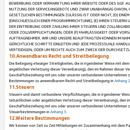
BEWERBUNG ODER VERMARKTUNG IHRER WEBSITE ODER DES GGF. AUF 
NUTZUNG DER SERVICEANGEBOTE UND ZWAR UNABHÄNGIG DAVON, O
GESETZLICHEN BESTIMMUNGEN ZULÄSSIG IST ODER NICHT, (D) EINE
(EINSCHLIESSLICH EINER PROGRAMMRICHTLINIE), (E) IHREN STEUER
DER EINTREIBUNG ODER ZAHLUNG IHRER STEUERN UND ZOLLABGAB
ODER ZOLLVERPFLICHTUNGEN, ODER (F) FAHRLÄSSIGKEIT ODER VORS
AUFTRAGNEHMER. WIR UND UNSERE BEAUFTRAGTEN KÖNNEN IM NAME
GERICHTLICHE SCHRITTE EINLEITEN UND JEDE PROZESSUALE HAND
VERTEIDIGEN, ODER UM RECHTE AUCH ZUM ZWECK DER DURCHSETZU
10.Anwendbares Recht und Streitbeilegung
Die Beilegung etwaiger Streitigkeiten, die in irgendeiner Weise mit de
angeblichen Verletzung dieser Vereinbarung), den im Rahmen dieser Ve
Geschäftsbeziehung mit uns oder unseren verbundenen Unternehmen zu
Bestimmungen zu anwendbarem Recht und Streitbeilegung in
Anhang 
11.Steuern
Steuern und damit verbundene Verpflichtungen, die in irgendeiner Wei
tatsächlichen oder angeblichen Verletzung dieser Vereinbarung), den 
Geschäftsbeziehung mit uns oder unseren verbundenen Unternehmen z
Steuerbestimmungen in
Anhang 3
.
12.Weitere Bestimmungen
Wir können von Zeit zu Zeit Mitteilungen im Zusammenhang mit dem Par