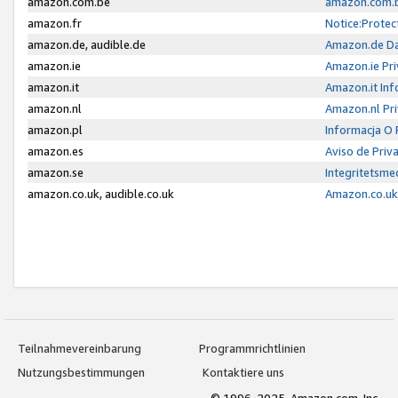
amazon.com.be
amazon.com.b
amazon.fr
Notice:Protec
amazon.de, audible.de
Amazon.de Da
amazon.ie
Amazon.ie Pri
amazon.it
Amazon.it Inf
amazon.nl
Amazon.nl Pri
amazon.pl
Informacja O
amazon.es
Aviso de Priv
amazon.se
Integritetsm
amazon.co.uk, audible.co.uk
Amazon.co.uk 
Teilnahmevereinbarung
Programmrichtlinien
Nutzungsbestimmungen
Kontaktiere uns