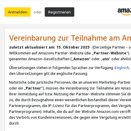
Anmelden
Registrieren
oder
Vereinbarung zur Teilnahme am 
zuletzt aktualisiert am
:
15. Oktober 2025
(Derzeitige Partner - 
Willkommen auf Amazons Partner-Website (die „
Partner-Website
“)
genannten Amazon-Gesellschaften („
Amazon
“ oder „
uns
“ oder ähnli
Übersetzungen stehen in folgenden Sprachen zur Verfügung :
Englisch
,
den Übersetzungen gilt die englische Fassung.
Natürliche oder juristische Personen, die an unserem Marketing-Partn
oder ein „
Partner
“), müssen die Vereinbarung zur Teilnahme am Ama
Ihrer Anmeldung auf bzw. Nutzung der Partner-Website stimmen Sie die
zu, die durch Bezugnahme einen wesentlichen Bestandteil dieser Verei
Partnerprogramm, die IP-Lizenz für das Partnerprogramm, den Vergütu
Partnerprogramm). Inhalte, die du auf der Website Amazon.com veröffe
des Verbots von Kundenrezensionen, die gegen eine Vergütung erstellt, 
durch.