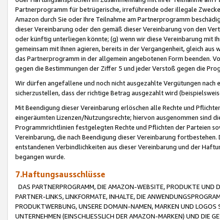
Partnerprogramm für betrügerische, irreführende oder illegale Zwecke
Amazon durch Sie oder Ihre Teilnahme am Partnerprogramm beschädig
dieser Vereinbarung oder den gemäß dieser Vereinbarung von den Vertr
oder künftig unterliegen könnte; (g) wenn wir diese Vereinbarung mit I
gemeinsam mit Ihnen agieren, bereits in der Vergangenheit, gleich aus
das Partnerprogramm in der allgemein angebotenen Form beenden. Vors
gegen die Bestimmungen der Ziffer 5 und jeder Verstoß gegen die Prog
Wir dürfen angefallene und noch nicht ausgezahlte Vergütungen nach 
sicherzustellen, dass der richtige Betrag ausgezahlt wird (beispielsw
Mit Beendigung dieser Vereinbarung erlöschen alle Rechte und Pflichte
eingeräumten Lizenzen/Nutzungsrechte; hiervon ausgenommen sind die in 
Programmrichtlinien festgelegten Rechte und Pflichten der Parteien sow
Vereinbarung, die nach Beendigung dieser Vereinbarung fortbestehen. D
entstandenen Verbindlichkeiten aus dieser Vereinbarung und der Haft
begangen wurde.
7.Haftungsausschlüsse
DAS PARTNERPROGRAMM, DIE AMAZON-WEBSITE, PRODUKTE UND DI
PARTNER-LINKS, LINKFORMATE, INHALTE, DIE ANWENDUNGSPROGR
PRODUKTWERBUNG, UNSERE DOMAIN-NAMEN, MARKEN UND LOGOS S
UNTERNEHMEN (EINSCHLIESSLICH DER AMAZON-MARKEN) UND DIE GE