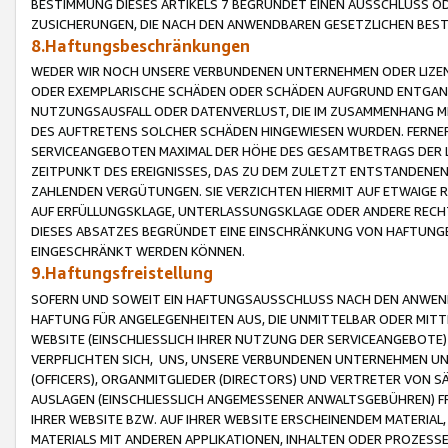
BESTIMMUNG DIESES ARTIKELS 7 BEGRÜNDET EINEN AUSSCHLUSS 
ZUSICHERUNGEN, DIE NACH DEN ANWENDBAREN GESETZLICHEN BE
8.Haftungsbeschränkungen
WEDER WIR NOCH UNSERE VERBUNDENEN UNTERNEHMEN ODER LIZEN
ODER EXEMPLARISCHE SCHÄDEN ODER SCHÄDEN AUFGRUND ENTGANG
NUTZUNGSAUSFALL ODER DATENVERLUST, DIE IM ZUSAMMENHANG MI
DES AUFTRETENS SOLCHER SCHÄDEN HINGEWIESEN WURDEN. FERN
SERVICEANGEBOTEN MAXIMAL DER HÖHE DES GESAMTBETRAGS DER 
ZEITPUNKT DES EREIGNISSES, DAS ZU DEM ZULETZT ENTSTANDENE
ZAHLENDEN VERGÜTUNGEN. SIE VERZICHTEN HIERMIT AUF ETWAIGE 
AUF ERFÜLLUNGSKLAGE, UNTERLASSUNGSKLAGE ODER ANDERE RECHT
DIESES ABSATZES BEGRÜNDET EINE EINSCHRÄNKUNG VON HAFTUNG
EINGESCHRÄNKT WERDEN KÖNNEN.
9.Haftungsfreistellung
SOFERN UND SOWEIT EIN HAFTUNGSAUSSCHLUSS NACH DEN ANWENDB
HAFTUNG FÜR ANGELEGENHEITEN AUS, DIE UNMITTELBAR ODER MITT
WEBSITE (EINSCHLIESSLICH IHRER NUTZUNG DER SERVICEANGEBOTE)
VERPFLICHTEN SICH, UNS, UNSERE VERBUNDENEN UNTERNEHMEN UN
(OFFICERS), ORGANMITGLIEDER (DIRECTORS) UND VERTRETER VON 
AUSLAGEN (EINSCHLIESSLICH ANGEMESSENER ANWALTSGEBÜHREN) FR
IHRER WEBSITE BZW. AUF IHRER WEBSITE ERSCHEINENDEM MATERIAL
MATERIALS MIT ANDEREN APPLIKATIONEN, INHALTEN ODER PROZESSE