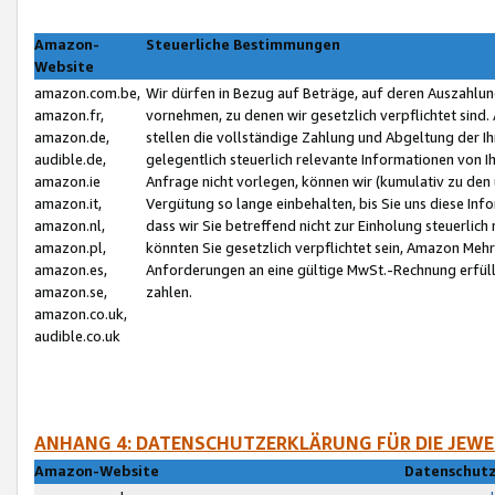
Amazon-
Steuerliche Bestimmungen
Website
amazon.com.be,
Wir dürfen in Bezug auf Beträge, auf deren Auszahlun
amazon.fr,
vornehmen, zu denen wir gesetzlich verpflichtet sind
amazon.de,
stellen die vollständige Zahlung und Abgeltung der 
audible.de,
gelegentlich steuerlich relevante Informationen von I
amazon.ie
Anfrage nicht vorlegen, können wir (kumulativ zu de
amazon.it,
Vergütung so lange einbehalten, bis Sie uns diese Inf
amazon.nl,
dass wir Sie betreffend nicht zur Einholung steuerlich 
amazon.pl,
könnten Sie gesetzlich verpflichtet sein, Amazon Meh
amazon.es,
Anforderungen an eine gültige MwSt.-Rechnung erfüllt
amazon.se,
zahlen.
amazon.co.uk,
audible.co.uk
ANHANG 4: DATENSCHUTZERKLÄRUNG FÜR DIE JEWE
Amazon-Website
Datenschutz