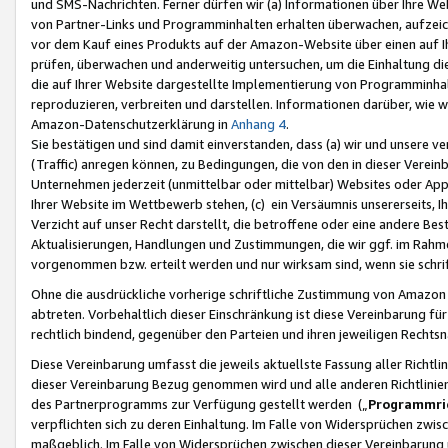
und SMS-Nachrichten. Ferner dürfen wir (a) Informationen über Ihre We
von Partner-Links und Programminhalten erhalten überwachen, aufzei
vor dem Kauf eines Produkts auf der Amazon-Website über einen auf Ih
prüfen, überwachen und anderweitig untersuchen, um die Einhaltung dies
die auf Ihrer Website dargestellte Implementierung von Programminhalt
reproduzieren, verbreiten und darstellen. Informationen darüber, wie w
Amazon-Datenschutzerklärung in
Anhang 4
.
Sie bestätigen und sind damit einverstanden, dass (a) wir und unsere 
(Traffic) anregen können, zu Bedingungen, die von den in dieser Vere
Unternehmen jederzeit (unmittelbar oder mittelbar) Websites oder Appl
Ihrer Website im Wettbewerb stehen, (c) ein Versäumnis unsererseits, I
Verzicht auf unser Recht darstellt, die betroffene oder eine andere B
Aktualisierungen, Handlungen und Zustimmungen, die wir ggf. im Rahme
vorgenommen bzw. erteilt werden und nur wirksam sind, wenn sie schri
Ohne die ausdrückliche vorherige schriftliche Zustimmung von Amazon
abtreten. Vorbehaltlich dieser Einschränkung ist diese Vereinbarung f
rechtlich bindend, gegenüber den Parteien und ihren jeweiligen Rech
Diese Vereinbarung umfasst die jeweils aktuellste Fassung aller Richtli
dieser Vereinbarung Bezug genommen wird und alle anderen Richtlinie
des Partnerprogramms zur Verfügung gestellt werden („
Programmric
verpflichten sich zu deren Einhaltung. Im Falle von Widersprüchen zwi
maßgeblich. Im Falle von Widersprüchen zwischen dieser Vereinbarun