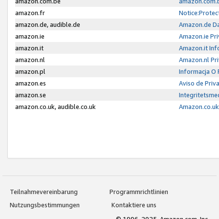
amazon.com.be
amazon.com.b
amazon.fr
Notice:Protec
amazon.de, audible.de
Amazon.de Da
amazon.ie
Amazon.ie Pri
amazon.it
Amazon.it Inf
amazon.nl
Amazon.nl Pri
amazon.pl
Informacja O
amazon.es
Aviso de Priv
amazon.se
Integritetsm
amazon.co.uk, audible.co.uk
Amazon.co.uk 
Teilnahmevereinbarung
Programmrichtlinien
Nutzungsbestimmungen
Kontaktiere uns