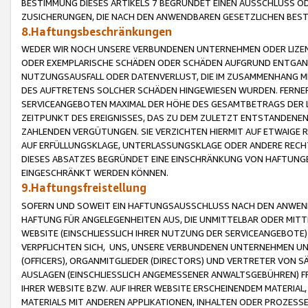
BESTIMMUNG DIESES ARTIKELS 7 BEGRÜNDET EINEN AUSSCHLUSS 
ZUSICHERUNGEN, DIE NACH DEN ANWENDBAREN GESETZLICHEN BE
8.Haftungsbeschränkungen
WEDER WIR NOCH UNSERE VERBUNDENEN UNTERNEHMEN ODER LIZEN
ODER EXEMPLARISCHE SCHÄDEN ODER SCHÄDEN AUFGRUND ENTGANG
NUTZUNGSAUSFALL ODER DATENVERLUST, DIE IM ZUSAMMENHANG MI
DES AUFTRETENS SOLCHER SCHÄDEN HINGEWIESEN WURDEN. FERN
SERVICEANGEBOTEN MAXIMAL DER HÖHE DES GESAMTBETRAGS DER 
ZEITPUNKT DES EREIGNISSES, DAS ZU DEM ZULETZT ENTSTANDENE
ZAHLENDEN VERGÜTUNGEN. SIE VERZICHTEN HIERMIT AUF ETWAIGE 
AUF ERFÜLLUNGSKLAGE, UNTERLASSUNGSKLAGE ODER ANDERE RECHT
DIESES ABSATZES BEGRÜNDET EINE EINSCHRÄNKUNG VON HAFTUNG
EINGESCHRÄNKT WERDEN KÖNNEN.
9.Haftungsfreistellung
SOFERN UND SOWEIT EIN HAFTUNGSAUSSCHLUSS NACH DEN ANWENDB
HAFTUNG FÜR ANGELEGENHEITEN AUS, DIE UNMITTELBAR ODER MITT
WEBSITE (EINSCHLIESSLICH IHRER NUTZUNG DER SERVICEANGEBOTE)
VERPFLICHTEN SICH, UNS, UNSERE VERBUNDENEN UNTERNEHMEN UN
(OFFICERS), ORGANMITGLIEDER (DIRECTORS) UND VERTRETER VON 
AUSLAGEN (EINSCHLIESSLICH ANGEMESSENER ANWALTSGEBÜHREN) FR
IHRER WEBSITE BZW. AUF IHRER WEBSITE ERSCHEINENDEM MATERIAL
MATERIALS MIT ANDEREN APPLIKATIONEN, INHALTEN ODER PROZESSE