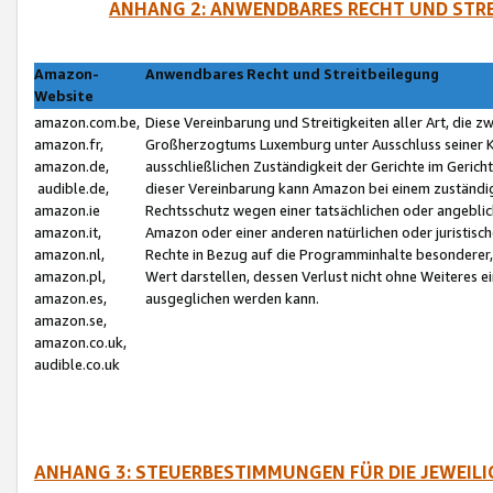
ANHANG 2: ANWENDBARES RECHT UND STRE
Amazon-
Anwendbares Recht und Streitbeilegung
Website
amazon.com.be,
Diese Vereinbarung und Streitigkeiten aller Art, die 
amazon.fr,
Großherzogtums Luxemburg unter Ausschluss seiner Kol
amazon.de,
ausschließlichen Zuständigkeit der Gerichte im Geri
audible.de,
dieser Vereinbarung kann Amazon bei einem zuständig
amazon.ie
Rechtsschutz wegen einer tatsächlichen oder angebli
amazon.it,
Amazon oder einer anderen natürlichen oder juristisc
amazon.nl,
Rechte in Bezug auf die Programminhalte besonderer,
amazon.pl,
Wert darstellen, dessen Verlust nicht ohne Weiteres e
amazon.es,
ausgeglichen werden kann.
amazon.se,
amazon.co.uk,
audible.co.uk
ANHANG 3: STEUERBESTIMMUNGEN FÜR DIE JEWEIL