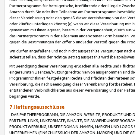
Partnerprogramm für betrügerische, irreführende oder illegale Zwecke
Amazon durch Sie oder Ihre Teilnahme am Partnerprogramm beschädig
dieser Vereinbarung oder den gemäß dieser Vereinbarung von den Vertr
oder künftig unterliegen könnte; (g) wenn wir diese Vereinbarung mit I
gemeinsam mit Ihnen agieren, bereits in der Vergangenheit, gleich aus
das Partnerprogramm in der allgemein angebotenen Form beenden. Vors
gegen die Bestimmungen der Ziffer 5 und jeder Verstoß gegen die Prog
Wir dürfen angefallene und noch nicht ausgezahlte Vergütungen nach 
sicherzustellen, dass der richtige Betrag ausgezahlt wird (beispielsw
Mit Beendigung dieser Vereinbarung erlöschen alle Rechte und Pflichte
eingeräumten Lizenzen/Nutzungsrechte; hiervon ausgenommen sind die in 
Programmrichtlinien festgelegten Rechte und Pflichten der Parteien sow
Vereinbarung, die nach Beendigung dieser Vereinbarung fortbestehen. D
entstandenen Verbindlichkeiten aus dieser Vereinbarung und der Haft
begangen wurde.
7.Haftungsausschlüsse
DAS PARTNERPROGRAMM, DIE AMAZON-WEBSITE, PRODUKTE UND DI
PARTNER-LINKS, LINKFORMATE, INHALTE, DIE ANWENDUNGSPROGR
PRODUKTWERBUNG, UNSERE DOMAIN-NAMEN, MARKEN UND LOGOS S
UNTERNEHMEN (EINSCHLIESSLICH DER AMAZON-MARKEN) UND DIE GE