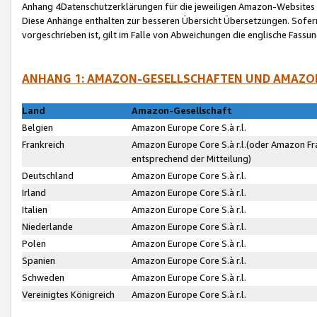
Anhang 4Datenschutzerklärungen für die jeweiligen Amazon-Websites
Diese Anhänge enthalten zur besseren Übersicht Übersetzungen. Sofe
vorgeschrieben ist, gilt im Falle von Abweichungen die englische Fass
ANHANG 1: AMAZON-GESELLSCHAFTEN UND AMAZO
Land
Amazon-Gesellschaft
Belgien
Amazon Europe Core S.à r.l.
Frankreich
Amazon Europe Core S.à r.l.(oder Amazon Fr
entsprechend der Mitteilung)
Deutschland
Amazon Europe Core S.à r.l.
Irland
Amazon Europe Core S.à r.l.
Italien
Amazon Europe Core S.à r.l.
Niederlande
Amazon Europe Core S.à r.l.
Polen
Amazon Europe Core S.à r.l.
Spanien
Amazon Europe Core S.à r.l.
Schweden
Amazon Europe Core S.à r.l.
Vereinigtes Königreich
Amazon Europe Core S.à r.l.