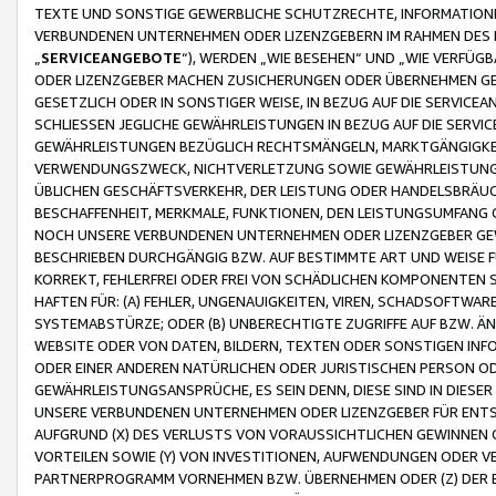
TEXTE UND SONSTIGE GEWERBLICHE SCHUTZRECHTE, INFORMATIONE
VERBUNDENEN UNTERNEHMEN ODER LIZENZGEBERN IM RAHMEN DES
„
SERVICEANGEBOTE
“), WERDEN „WIE BESEHEN“ UND „WIE VERFÜ
ODER LIZENZGEBER MACHEN ZUSICHERUNGEN ODER ÜBERNEHMEN GEW
GESETZLICH ODER IN SONSTIGER WEISE, IN BEZUG AUF DIE SERVI
SCHLIESSEN JEGLICHE GEWÄHRLEISTUNGEN IN BEZUG AUF DIE SERVI
GEWÄHRLEISTUNGEN BEZÜGLICH RECHTSMÄNGELN, MARKTGÄNGIGKEIT
VERWENDUNGSZWECK, NICHTVERLETZUNG SOWIE GEWÄHRLEISTUNGEN 
ÜBLICHEN GESCHÄFTSVERKEHR, DER LEISTUNG ODER HANDELSBRÄUCH
BESCHAFFENHEIT, MERKMALE, FUNKTIONEN, DEN LEISTUNGSUMFANG 
NOCH UNSERE VERBUNDENEN UNTERNEHMEN ODER LIZENZGEBER GEWÄ
BESCHRIEBEN DURCHGÄNGIG BZW. AUF BESTIMMTE ART UND WEISE
KORREKT, FEHLERFREI ODER FREI VON SCHÄDLICHEN KOMPONENTEN
HAFTEN FÜR: (A) FEHLER, UNGENAUIGKEITEN, VIREN, SCHADSOFTW
SYSTEMABSTÜRZE; ODER (B) UNBERECHTIGTE ZUGRIFFE AUF BZW. 
WEBSITE ODER VON DATEN, BILDERN, TEXTEN ODER SONSTIGEN INF
ODER EINER ANDEREN NATÜRLICHEN ODER JURISTISCHEN PERSON OD
GEWÄHRLEISTUNGSANSPRÜCHE, ES SEIN DENN, DIESE SIND IN DIES
UNSERE VERBUNDENEN UNTERNEHMEN ODER LIZENZGEBER FÜR EN
AUFGRUND (X) DES VERLUSTS VON VORAUSSICHTLICHEN GEWINNEN
VORTEILEN SOWIE (Y) VON INVESTITIONEN, AUFWENDUNGEN ODER VE
PARTNERPROGRAMM VORNEHMEN BZW. ÜBERNEHMEN ODER (Z) DER 