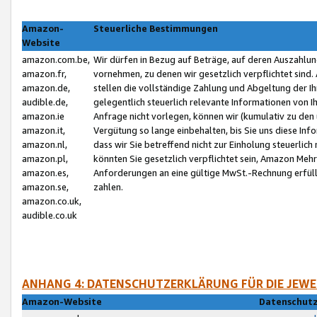
Amazon-
Steuerliche Bestimmungen
Website
amazon.com.be,
Wir dürfen in Bezug auf Beträge, auf deren Auszahlun
amazon.fr,
vornehmen, zu denen wir gesetzlich verpflichtet sind
amazon.de,
stellen die vollständige Zahlung und Abgeltung der 
audible.de,
gelegentlich steuerlich relevante Informationen von I
amazon.ie
Anfrage nicht vorlegen, können wir (kumulativ zu de
amazon.it,
Vergütung so lange einbehalten, bis Sie uns diese Inf
amazon.nl,
dass wir Sie betreffend nicht zur Einholung steuerlich 
amazon.pl,
könnten Sie gesetzlich verpflichtet sein, Amazon Meh
amazon.es,
Anforderungen an eine gültige MwSt.-Rechnung erfüllt
amazon.se,
zahlen.
amazon.co.uk,
audible.co.uk
ANHANG 4: DATENSCHUTZERKLÄRUNG FÜR DIE JEWE
Amazon-Website
Datenschutz