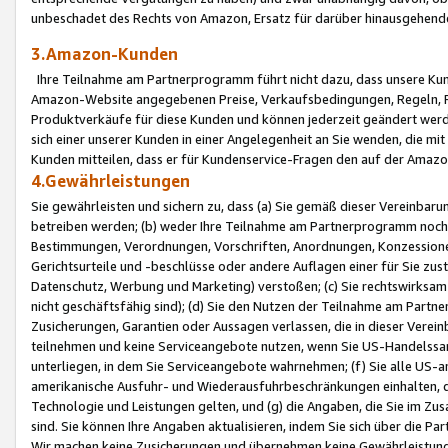
unbeschadet des Rechts von Amazon, Ersatz für darüber hinausgehen
3.Amazon-Kunden
Ihre Teilnahme am Partnerprogramm führt nicht dazu, dass unsere Kun
Amazon-Website angegebenen Preise, Verkaufsbedingungen, Regeln, Ri
Produktverkäufe für diese Kunden und können jederzeit geändert werde
sich einer unserer Kunden in einer Angelegenheit an Sie wenden, die 
Kunden mitteilen, dass er für Kundenservice-Fragen den auf der Ama
4.Gewährleistungen
Sie gewährleisten und sichern zu, dass (a) Sie gemäß dieser Vereinba
betreiben werden; (b) weder Ihre Teilnahme am Partnerprogramm noch d
Bestimmungen, Verordnungen, Vorschriften, Anordnungen, Konzessionen,
Gerichtsurteile und -beschlüsse oder andere Auflagen einer für Sie zu
Datenschutz, Werbung und Marketing) verstoßen; (c) Sie rechtswirksam 
nicht geschäftsfähig sind); (d) Sie den Nutzen der Teilnahme am Partne
Zusicherungen, Garantien oder Aussagen verlassen, die in dieser Verein
teilnehmen und keine Serviceangebote nutzen, wenn Sie US-Handelssa
unterliegen, in dem Sie Serviceangebote wahrnehmen; (f) Sie alle US
amerikanische Ausfuhr- und Wiederausfuhrbeschränkungen einhalten, 
Technologie und Leistungen gelten, und (g) die Angaben, die Sie im 
sind. Sie können Ihre Angaben aktualisieren, indem Sie sich über die 
Wir machen keine Zusicherungen und übernehmen keine Gewährleistun