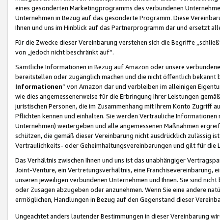
eines gesonderten Marketingprogramms des verbundenen Unternehmens
Unternehmen in Bezug auf das gesonderte Programm. Diese Vereinbarung
Ihnen und uns im Hinblick auf das Partnerprogramm dar und ersetzt al
Für die Zwecke dieser Vereinbarung verstehen sich die Begriffe „schließ
von „jedoch nicht beschränkt auf“.
Sämtliche Informationen in Bezug auf Amazon oder unsere verbunde
bereitstellen oder zugänglich machen und die nicht öffentlich bekannt bz
Informationen
“ von Amazon dar und verbleiben im alleinigen Eigent
wie dies angemessenerweise für die Erbringung Ihrer Leistungen gemäß d
juristischen Personen, die im Zusammenhang mit Ihrem Konto Zugriff au
Pflichten kennen und einhalten. Sie werden Vertrauliche Informationen 
Unternehmen) weitergeben und alle angemessenen Maßnahmen ergreifen
schützen, die gemäß dieser Vereinbarung nicht ausdrücklich zulässig is
Vertraulichkeits- oder Geheimhaltungsvereinbarungen und gilt für die
Das Verhältnis zwischen Ihnen und uns ist das unabhängiger Vertragspa
Joint-Venture, ein Vertretungsverhältnis, eine Franchisevereinbarung, 
unseren jeweiligen verbundenen Unternehmen und Ihnen. Sie sind ni
oder Zusagen abzugeben oder anzunehmen. Wenn Sie eine andere natürli
ermöglichen, Handlungen in Bezug auf den Gegenstand dieser Vereinbar
Ungeachtet anders lautender Bestimmungen in dieser Vereinbarung wird