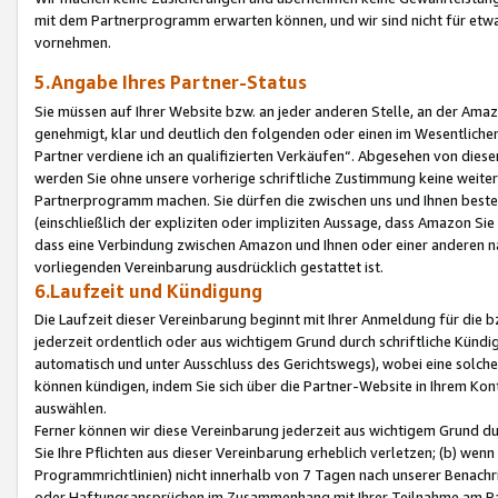
mit dem Partnerprogramm erwarten können, und wir sind nicht für etwa
vornehmen.
5.Angabe Ihres Partner-Status
Sie müssen auf Ihrer Website bzw. an jeder anderen Stelle, an der Am
genehmigt, klar und deutlich den folgenden oder einen im Wesentlichen
Partner verdiene ich an qualifizierten Verkäufen“. Abgesehen von die
werden Sie ohne unsere vorherige schriftliche Zustimmung keine weite
Partnerprogramm machen. Sie dürfen die zwischen uns und Ihnen best
(einschließlich der expliziten oder impliziten Aussage, dass Amazon Si
dass eine Verbindung zwischen Amazon und Ihnen oder einer anderen natü
vorliegenden Vereinbarung ausdrücklich gestattet ist.
6.Laufzeit und Kündigung
Die Laufzeit dieser Vereinbarung beginnt mit Ihrer Anmeldung für die 
jederzeit ordentlich oder aus wichtigem Grund durch schriftliche Kündi
automatisch und unter Ausschluss des Gerichtswegs), wobei eine solch
können kündigen, indem Sie sich über die Partner-Website in Ihrem Ko
auswählen.
Ferner können wir diese Vereinbarung jederzeit aus wichtigem Grund dur
Sie Ihre Pflichten aus dieser Vereinbarung erheblich verletzen; (b) wen
Programmrichtlinien) nicht innerhalb von 7 Tagen nach unserer Benachr
oder Haftungsansprüchen im Zusammenhang mit Ihrer Teilnahme am Pa