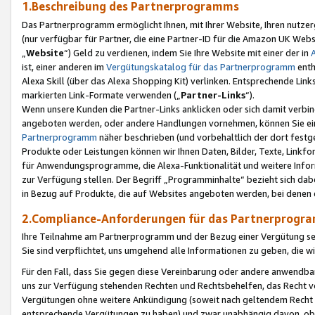
1.Beschreibung des Partnerprogramms
Das Partnerprogramm ermöglicht Ihnen, mit Ihrer Website, Ihren nutzer
(nur verfügbar für Partner, die eine Partner-ID für die Amazon UK We
„
Website
“) Geld zu verdienen, indem Sie Ihre Website mit einer der in
ist, einer anderen im
Vergütungskatalog für das Partnerprogramm
enth
Alexa Skill (über das Alexa Shopping Kit) verlinken. Entsprechende Lin
markierten Link-Formate verwenden („
Partner-Links
“).
Wenn unsere Kunden die Partner-Links anklicken oder sich damit verbi
angeboten werden, oder andere Handlungen vornehmen, können Sie eine
Partnerprogramm
näher beschrieben (und vorbehaltlich der dort festg
Produkte oder Leistungen können wir Ihnen Daten, Bilder, Texte, Linkfo
für Anwendungsprogramme, die Alexa-Funktionalität und weitere Inf
zur Verfügung stellen. Der Begriff „Programminhalte“ bezieht sich dabe
in Bezug auf Produkte, die auf Websites angeboten werden, bei denen 
2.Compliance-Anforderungen für das Partnerprog
Ihre Teilnahme am Partnerprogramm und der Bezug einer Vergütung setz
Sie sind verpflichtet, uns umgehend alle Informationen zu geben, die w
Für den Fall, dass Sie gegen diese Vereinbarung oder andere anwendba
uns zur Verfügung stehenden Rechten und Rechtsbehelfen, das Recht vo
Vergütungen ohne weitere Ankündigung (soweit nach geltendem Recht z
entsprechende Vergütungen zu haben) und zwar unabhängig davon, ob 