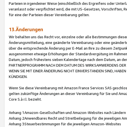
Parteien in irgendeiner Weise (einschließlich des Ergreifens oder Unt
veranlasst oder verpflichtet wird, die mit US-Gesetzen, Vorschriften,
für eine der Parteien dieser Vereinbarung gelten.
13.Änderungen
Wir behalten uns das Recht vor, einzelne oder alle Bestimmungen diese
Änderungsmitteilung, eine geänderte Vereinbarung oder eine geänderte 
über die entsprechende Änderung per E-Mail an Ihre zu diesem Zeitpun
ausgenommen etwaige Erhöhungen der Standardvergütung im Rahmen
Datum, jedoch frühestens sieben Kalendertage nach dem Datum, an de
PARTNERPROGRAMM NACH DEM DATUM DES WIRKSAMWERDENS DER Ä
WENN SIE MIT EINER ÄNDERUNG NICHT EINVERSTANDEN SIND, HABEN S
KÜNDIGEN.
Wenn Sie diese Vereinbarung mit Amazon France Services SAS geschlo
gelten zukünftige Änderungen an dieser Vereinbarung für Sie und Ama
Core S.à r.l. bezieht.
Anhang 1Amazon-Gesellschaften und Amazon-Websites nach Ländern
Anhang 2Anwendbares Recht und Streitbeilegung für die jeweiligen 
Anhang 3Steuerbestimmungen für die jeweiligen Amazon-Websites