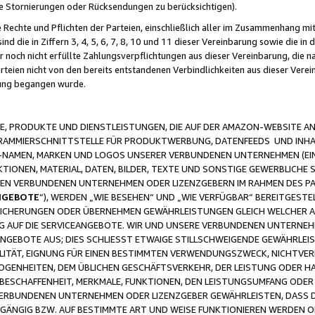
ge Stornierungen oder Rücksendungen zu berücksichtigen).
 Rechte und Pflichten der Parteien, einschließlich aller im Zusammenhang m
 die in Ziffern 3, 4, 5, 6, 7, 8, 10 und 11 dieser Vereinbarung sowie die in
er noch nicht erfüllte Zahlungsverpflichtungen aus dieser Vereinbarung, die
arteien nicht von den bereits entstandenen Verbindlichkeiten aus dieser Ver
gung begangen wurde.
 PRODUKTE UND DIENSTLEISTUNGEN, DIE AUF DER AMAZON-WEBSITE AN
GRAMMIERSCHNITTSTELLE FÜR PRODUKTWERBUNG, DATENFEEDS UND INH
-NAMEN, MARKEN UND LOGOS UNSERER VERBUNDENEN UNTERNEHMEN (EIN
IONEN, MATERIAL, DATEN, BILDER, TEXTE UND SONSTIGE GEWERBLICHE 
EREN VERBUNDENEN UNTERNEHMEN ODER LIZENZGEBERN IM RAHMEN DES 
NGEBOTE
“), WERDEN „WIE BESEHEN“ UND „WIE VERFÜGBAR“ BEREITGEST
CHERUNGEN ODER ÜBERNEHMEN GEWÄHRLEISTUNGEN GLEICH WELCHER AR
ZUG AUF DIE SERVICEANGEBOTE. WIR UND UNSERE VERBUNDENEN UNTERNEH
ANGEBOTE AUS; DIES SCHLIESST ETWAIGE STILLSCHWEIGENDE GEWÄHRLE
LITÄT, EIGNUNG FÜR EINEN BESTIMMTEN VERWENDUNGSZWECK, NICHTVER
OGENHEITEN, DEM ÜBLICHEN GESCHÄFTSVERKEHR, DER LEISTUNG ODER H
 BESCHAFFENHEIT, MERKMALE, FUNKTIONEN, DEN LEISTUNGSUMFANG ODER
VERBUNDENEN UNTERNEHMEN ODER LIZENZGEBER GEWÄHRLEISTEN, DASS D
HGÄNGIG BZW. AUF BESTIMMTE ART UND WEISE FUNKTIONIEREN WERDEN 