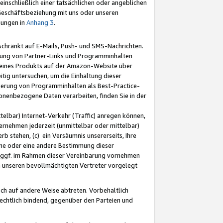
nschließlich einer tatsächlichen oder angeblichen
Geschäftsbeziehung mit uns oder unseren
mungen in
Anhang 3
.
schränkt auf E-Mails, Push- und SMS-Nachrichten.
ellung von Partner-Links und Programminhalten
 eines Produkts auf der Amazon-Website über
tig untersuchen, um die Einhaltung dieser
ntierung von Programminhalten als Best-Practice-
sonenbezogene Daten verarbeiten, finden Sie in der
telbar) Internet-Verkehr (Traffic) anregen können,
rnehmen jederzeit (unmittelbar oder mittelbar)
b stehen, (c) ein Versäumnis unsererseits, Ihre
fene oder eine andere Bestimmung dieser
r ggf. im Rahmen dieser Vereinbarung vornehmen
ch unseren bevollmächtigten Vertreter vorgelegt
ch auf andere Weise abtreten. Vorbehaltlich
rechtlich bindend, gegenüber den Parteien und