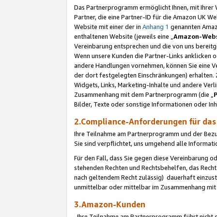
Das Partnerprogramm ermöglicht Ihnen, mit Ihrer W
Partner, die eine Partner-ID für die Amazon UK W
Website mit einer der in
Anhang 1
genannten Amazon
enthaltenen Website (jeweils eine „
Amazon-Webs
Vereinbarung entsprechen und die von uns bereitg
Wenn unsere Kunden die Partner-Links anklicken 
andere Handlungen vornehmen, können Sie eine Ver
der dort festgelegten Einschränkungen) erhalten. 
Widgets, Links, Marketing-Inhalte und andere Ver
Zusammenhang mit dem Partnerprogramm (die „
Bilder, Texte oder sonstige Informationen oder In
2.Compliance-Anforderungen für d
Ihre Teilnahme am Partnerprogramm und der Bezug 
Sie sind verpflichtet, uns umgehend alle Informat
Für den Fall, dass Sie gegen diese Vereinbarung 
stehenden Rechten und Rechtsbehelfen, das Recht
nach geltendem Recht zulässig) dauerhaft einzus
unmittelbar oder mittelbar im Zusammenhang mit
3.Amazon-Kunden
Ihre Teilnahme am Partnerprogramm führt nicht d