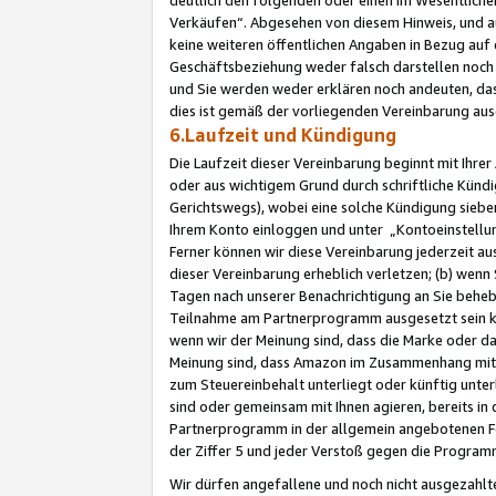
Verkäufen“. Abgesehen von diesem Hinweis, und a
keine weiteren öffentlichen Angaben in Bezug au
Geschäftsbeziehung weder falsch darstellen noch a
und Sie werden weder erklären noch andeuten, dass
dies ist gemäß der vorliegenden Vereinbarung ausd
6.Laufzeit und Kündigung
Die Laufzeit dieser Vereinbarung beginnt mit Ihre
oder aus wichtigem Grund durch schriftliche Kündi
Gerichtswegs), wobei eine solche Kündigung siebe
Ihrem Konto einloggen und unter „Kontoeinstellu
Ferner können wir diese Vereinbarung jederzeit aus
dieser Vereinbarung erheblich verletzen; (b) wenn
Tagen nach unserer Benachrichtigung an Sie behe
Teilnahme am Partnerprogramm ausgesetzt sein kö
wenn wir der Meinung sind, dass die Marke oder 
Meinung sind, dass Amazon im Zusammenhang mit d
zum Steuereinbehalt unterliegt oder künftig unter
sind oder gemeinsam mit Ihnen agieren, bereits in
Partnerprogramm in der allgemein angebotenen Fo
der Ziffer 5 und jeder Verstoß gegen die Programm
Wir dürfen angefallene und noch nicht ausgezahlt