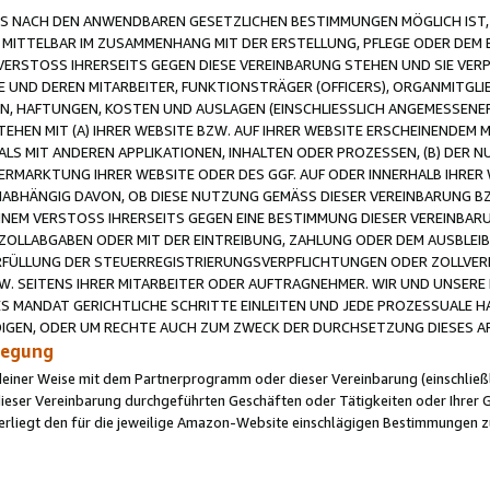
 NACH DEN ANWENDBAREN GESETZLICHEN BESTIMMUNGEN MÖGLICH IST, S
MITTELBAR IM ZUSAMMENHANG MIT DER ERSTELLUNG, PFLEGE ODER DEM BE
ERSTOSS IHRERSEITS GEGEN DIESE VEREINBARUNG STEHEN UND SIE VERP
UND DEREN MITARBEITER, FUNKTIONSTRÄGER (OFFICERS), ORGANMITGLI
N, HAFTUNGEN, KOSTEN UND AUSLAGEN (EINSCHLIESSLICH ANGEMESSENE
HEN MIT (A) IHRER WEBSITE BZW. AUF IHRER WEBSITE ERSCHEINENDEM M
LS MIT ANDEREN APPLIKATIONEN, INHALTEN ODER PROZESSEN, (B) DER 
RMARKTUNG IHRER WEBSITE ODER DES GGF. AUF ODER INNERHALB IHRER W
ABHÄNGIG DAVON, OB DIESE NUTZUNG GEMÄSS DIESER VEREINBARUNG B
EINEM VERSTOSS IHRERSEITS GEGEN EINE BESTIMMUNG DIESER VEREINBARU
D ZOLLABGABEN ODER MIT DER EINTREIBUNG, ZAHLUNG ODER DEM AUSBLEI
FÜLLUNG DER STEUERREGISTRIERUNGSVERPFLICHTUNGEN ODER ZOLLVERPF
W. SEITENS IHRER MITARBEITER ODER AUFTRAGNEHMER. WIR UND UNSERE
ES MANDAT GERICHTLICHE SCHRITTE EINLEITEN UND JEDE PROZESSUALE 
GEN, ODER UM RECHTE AUCH ZUM ZWECK DER DURCHSETZUNG DIESES AR
ilegung
endeiner Weise mit dem Partnerprogramm oder dieser Vereinbarung (einschließl
ieser Vereinbarung durchgeführten Geschäften oder Tätigkeiten oder Ihrer 
iegt den für die jeweilige Amazon-Website einschlägigen Bestimmungen z