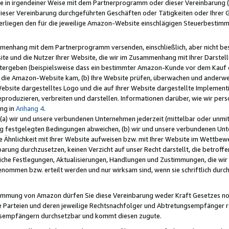
e in irgendeiner Weise mit dem Partnerprogramm oder dieser Vereinbarung (ei
ieser Vereinbarung durchgeführten Geschäften oder Tätigkeiten oder Ihrer 
liegen den für die jeweilige Amazon-Website einschlägigen Steuerbestim
mmenhang mit dem Partnerprogramm versenden, einschließlich, aber nicht be
site und die Nutzer Ihrer Website, die wir im Zusammenhang mit Ihrer Darst
itergeben (beispielsweise dass ein bestimmter Amazon-Kunde vor dem Kauf
uf die Amazon-Website kam, (b) Ihre Website prüfen, überwachen und anderwei
r Website dargestelltes Logo und die auf Ihrer Website dargestellte Impleme
reproduzieren, verbreiten und darstellen. Informationen darüber, wie wir per
ng in
Anhang 4
.
 (a) wir und unsere verbundenen Unternehmen jederzeit (mittelbar oder unmit
ng festgelegten Bedingungen abweichen, (b) wir und unsere verbundenen Unte
 Ähnlichkeit mit Ihrer Website aufweisen bzw. mit Ihrer Website im Wettbewer
barung durchzusetzen, keinen Verzicht auf unser Recht darstellt, die betrof
liche Festlegungen, Aktualisierungen, Handlungen und Zustimmungen, die wi
enommen bzw. erteilt werden und nur wirksam sind, wenn sie schriftlich dur
stimmung von Amazon dürfen Sie diese Vereinbarung weder Kraft Gesetzes no
die Parteien und deren jeweilige Rechtsnachfolger und Abtretungsempfänger 
ngsempfängern durchsetzbar und kommt diesen zugute.