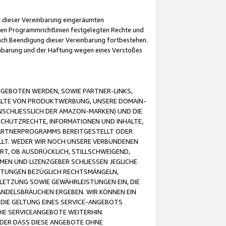
it dieser Vereinbarung eingeräumten
 den Programmrichtlinien festgelegten Rechte und
 nach Beendigung dieser Vereinbarung fortbestehen.
einbarung und der Haftung wegen eines Verstoßes
GEBOTEN WERDEN, SOWIE PARTNER-LINKS,
ALTE VON PRODUKTWERBUNG, UNSERE DOMAIN-
SCHLIESSLICH DER AMAZON-MARKEN) UND DIE
SCHUTZRECHTE, INFORMATIONEN UND INHALTE,
PARTNERPROGRAMMS BEREITGESTELLT ODER
ELLT. WEDER WIR NOCH UNSERE VERBUNDENEN
T, OB AUSDRÜCKLICH, STILLSCHWEIGEND,
MEN UND LIZENZGEBER SCHLIESSEN JEGLICHE
ISTUNGEN BEZÜGLICH RECHTSMÄNGELN,
LETZUNG SOWIE GEWÄHRLEISTUNGEN EIN, DIE
ANDELSBRÄUCHEN ERGEBEN. WIR KÖNNEN EIN
 DIE GELTUNG EINES SERVICE-ANGEBOTS
IE SERVICEANGEBOTE WEITERHIN
ODER DASS DIESE ANGEBOTE OHNE