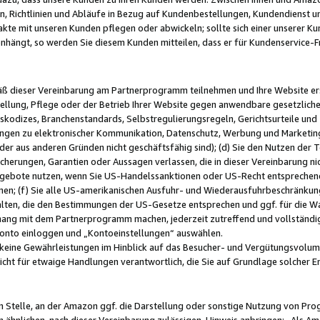
, Richtlinien und Abläufe in Bezug auf Kundenbestellungen, Kundendienst 
kte mit unseren Kunden pflegen oder abwickeln; sollte sich einer unserer Ku
nhängt, so werden Sie diesem Kunden mitteilen, dass er für Kundenservic
emäß dieser Vereinbarung am Partnerprogramm teilnehmen und Ihre Website er
ellung, Pflege oder der Betrieb Ihrer Website gegen anwendbare gesetzlich
skodizes, Branchenstandards, Selbstregulierungsregeln, Gerichtsurteile und 
ngen zu elektronischer Kommunikation, Datenschutz, Werbung und Marketing)
 oder aus anderen Gründen nicht geschäftsfähig sind); (d) Sie den Nutzen de
cherungen, Garantien oder Aussagen verlassen, die in dieser Vereinbarung nich
gebote nutzen, wenn Sie US-Handelssanktionen oder US-Recht entsprechen
men; (f) Sie alle US-amerikanischen Ausfuhr- und Wiederausfuhrbeschränkun
ten, die den Bestimmungen der US-Gesetze entsprechen und ggf. für die Wa
hang mit dem Partnerprogramm machen, jederzeit zutreffend und vollständig 
 Konto einloggen und „Kontoeinstellungen“ auswählen.
keine Gewährleistungen im Hinblick auf das Besucher- und Vergütungsvolu
icht für etwaige Handlungen verantwortlich, die Sie auf Grundlage solcher
en Stelle, an der Amazon ggf. die Darstellung oder sonstige Nutzung von Pr
 ähnlichen, nach dieser Vereinbarung zulässigen, Hinweis anbringen: „Als Ama