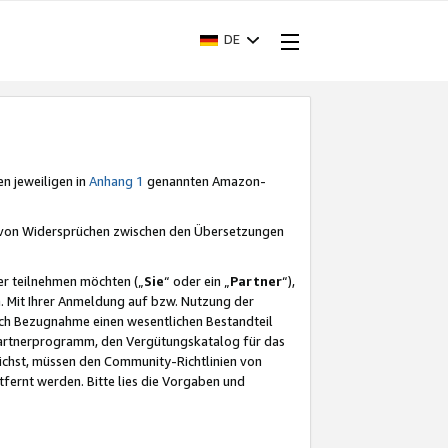
DE
en jeweiligen in
Anhang 1
genannten Amazon-
e von Widersprüchen zwischen den Übersetzungen
er teilnehmen möchten („
Sie
“ oder ein „
Partner
“),
. Mit Ihrer Anmeldung auf bzw. Nutzung der
durch Bezugnahme einen wesentlichen Bestandteil
 Partnerprogramm, den Vergütungskatalog für das
ichst, müssen den Community-Richtlinien von
fernt werden. Bitte lies die Vorgaben und