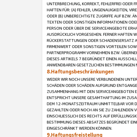
UNTERBRECHUNG, KORREKT, FEHLERFREI ODER 
HAFTEN FÜR: (A) FEHLER, UNGENAUIGKEITEN, 
ODER (B) UNBERECHTIGTE ZUGRIFFE AUF BZW. 
TEXTEN ODER SONSTIGEN INFORMATIONEN ODER 
PERSON ODER ÜBER DIE SERVICEANGEBOTE ERHA
AUSDRÜCKLICH VORGESEHEN. FERNER HAFTEN 
RÜCKERSTATTUNGEN ODER SCHADENSERSATZ AU
FIRMENWERT ODER SONSTIGEN VORTEILEN SOWIE
PARTNERPROGRAMM VORNEHMEN BZW. ÜBERNEHM
DIESES ARTIKELS 7 BEGRÜNDET EINEN AUSSCH
ANWENDBAREN GESETZLICHEN BESTIMMUNGEN 
8.Haftungsbeschränkungen
WEDER WIR NOCH UNSERE VERBUNDENEN UNTERN
SCHÄDEN ODER SCHÄDEN AUFGRUND ENTGANGENE
ZUSAMMENHANG MIT DEN SERVICEANGEBOTEN EN
ENTSPRICHT UNSERE GESAMTHAFTUNG IM ZUSAM
DEM 12-MONATSZEITRAUM UNMITTELBAR VOR DE
GEZAHLTEN ODER NOCH AN SIE ZU ZAHLENDEN V
EINSCHLIESSLICH DES RECHTS AUF ERFÜLLUNGS
BESTIMMUNG DIESES ABSATZES BEGRÜNDET EI
EINGESCHRÄNKT WERDEN KÖNNEN.
9.Haftungsfreistellung