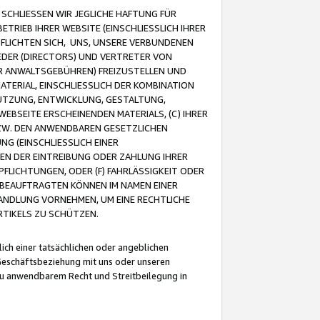
CHLIESSEN WIR JEGLICHE HAFTUNG FÜR
TRIEB IHRER WEBSITE (EINSCHLIESSLICH IHRER
FLICHTEN SICH, UNS, UNSERE VERBUNDENEN
EDER (DIRECTORS) UND VERTRETER VON
R ANWALTSGEBÜHREN) FREIZUSTELLEN UND
ATERIAL, EINSCHLIESSLICH DER KOMBINATION
NUTZUNG, ENTWICKLUNG, GESTALTUNG,
EBSEITE ERSCHEINENDEN MATERIALS, (C) IHRER
ZW. DEN ANWENDBAREN GESETZLICHEN
NG (EINSCHLIESSLICH EINER
BEN DER EINTREIBUNG ODER ZAHLUNG IHRER
LICHTUNGEN, ODER (F) FAHRLÄSSIGKEIT ODER
 BEAUFTRAGTEN KÖNNEN IM NAMEN EINER
HANDLUNG VORNEHMEN, UM EINE RECHTLICHE
TIKELS ZU SCHÜTZEN.
ich einer tatsächlichen oder angeblichen
Geschäftsbeziehung mit uns oder unseren
u anwendbarem Recht und Streitbeilegung in