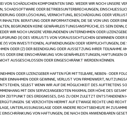
FREI VON SCHÄDLICHEN KOMPONENTEN SIND. WEDER WIR NOCH UNSERE 
VIREN, SCHADSOFTWARE ODER BETRIEBSUNTERBRECHUNGEN, EINSCHLIESSL
ÄNDERUNG ODER LÖSCHUNG, VERNICHTUNG, BESCHÄDIGUNG ODER VERLUST 
INHALTEN. BERATUNG ODER INFORMATIONEN, DIE SIE VON UNS ODER EIN
LTEN, BEGRÜNDEN KEINE GEWÄHRLEISTUNGSANSPRÜCHE, ES SEIN DENN, DI
WEDER WIR NOCH UNSERE VERBUNDENEN UNTERNEHMEN ODER LIZENZGEBE
FGRUND (X) DES VERLUSTS VON VORAUSSICHTLICHEN GEWINNEN ODER 
 (Y) VON INVESTITIONEN, AUFWENDUNGEN ODER VERPFLICHTUNGEN, DIE 
EN ODER (Z) DER BEENDIGUNG ODER AUSSETZUNG IHRER TEILNAHME A
LUSS ODER EINE EINSCHRÄNKUNG VON GEWÄHRLEISTUNGEN, HAFTUNGEN O
NICHT AUSGESCHLOSSEN ODER EINGESCHRÄNKT WERDEN KÖNNEN.
EHMEN ODER LIZENZGEBER HAFTEN FÜR MITTELBARE, NEBEN- ODER FOL
R EINNAHMEN ODER GEWINNE, VERLUST VON FIRMENWERT, NUTZUNGSAU
TSTEHEN, SELBST WENN WIR AUF DIE MÖGLICHKEIT DES AUFTRETENS S
MENHANG MIT DEN SERVICEANGEBOTEN MAXIMAL DER HÖHE DES GESAMT
M ZEITPUNKT DES EREIGNISSES, DAS ZU DEM ZULETZT ENTSTANDENEN 
ERGÜTUNGEN. SIE VERZICHTEN HIERMIT AUF ETWAIGE RECHTE UND RECHT
KLAGE, UNTERLASSUNGSKLAGE ODER ANDERE RECHTSBEHELFE IM ZUSAMME
NE EINSCHRÄNKUNG VON HAFTUNGEN, DIE NACH DEN ANWENDBAREN GESE