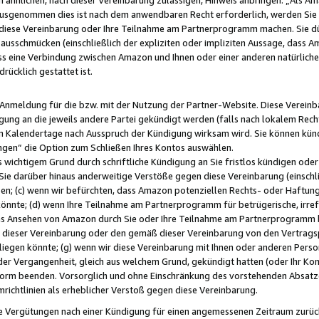
usgenommen dies ist nach dem anwendbaren Recht erforderlich, werden Sie 
f diese Vereinbarung oder Ihre Teilnahme am Partnerprogramm machen. Sie d
usschmücken (einschließlich der expliziten oder impliziten Aussage, dass A
 eine Verbindung zwischen Amazon und Ihnen oder einer anderen natürlichen 
rücklich gestattet ist.
r Anmeldung für die bzw. mit der Nutzung der Partner-Website. Diese Vereinb
gung an die jeweils andere Partei gekündigt werden (falls nach lokalem Rech
n Kalendertage nach Ausspruch der Kündigung wirksam wird. Sie können kündi
ngen“ die Option zum Schließen Ihres Kontos auswählen.
 wichtigem Grund durch schriftliche Kündigung an Sie fristlos kündigen oder I
 Sie darüber hinaus anderweitige Verstöße gegen diese Vereinbarung (einschli
ben; (c) wenn wir befürchten, dass Amazon potenziellen Rechts- oder Haftu
nnte; (d) wenn Ihre Teilnahme am Partnerprogramm für betrügerische, irref
das Ansehen von Amazon durch Sie oder Ihre Teilnahme am Partnerprogramm b
ieser Vereinbarung oder den gemäß dieser Vereinbarung von den Vertragspa
liegen könnte; (g) wenn wir diese Vereinbarung mit Ihnen oder anderen Perso
 der Vergangenheit, gleich aus welchem Grund, gekündigt hatten (oder Ihr Ko
rm beenden. Vorsorglich und ohne Einschränkung des vorstehenden Absatzes
richtlinien als erheblicher Verstoß gegen diese Vereinbarung.
e Vergütungen nach einer Kündigung für einen angemessenen Zeitraum zurückb