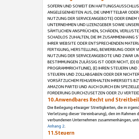
SOFERN UND SOWEIT EIN HAFTUNGSAUSSCHLUSS
ANGELEGENHEITEN AUS, DIE UNMITTELBAR ODER 
NUTZUNG DER SERVICEANGEBOTE) ODER EINEM V
UNTERNEHMEN UND LIZENZGEBER SOWIE UNSERE 
SÄMTLICHEN ANSPRÜCHEN, SCHÄDEN, VERLUSTE
SCHADLOS ZUHALTEN, DIE IM ZUSAMMENHANG STE
IHRER WEBSITE ODER ENTSPRECHENDEN MATERIA
FERTIGUNG, HERSTELLUNG, BEWERBUNG ODER VE
NUTZUNG DER SERVICEANGEBOTE UND ZWAR UN
BESTIMMUNGEN ZULÄSSIG IST ODER NICHT, (D) 
PROGRAMMRICHTLINIE), (E) IHREN STEUERN UN
STEUERN UND ZOLLABGABEN ODER DER NICHTER
VORSÄTZLICHEM FEHLVERHALTEN IHRERSEITS BZ
AMAZON PARTEI UND AUCH DURCH EIN SPEZIELL
FORDERUNG DURCHZUSETZEN ODER ZU VERTEIDI
10.Anwendbares Recht und Streitbe
Die Beilegung etwaiger Streitigkeiten, die in irg
Verletzung dieser Vereinbarung), den im Rahmen d
verbundenen Unternehmen zusammenhängen, unterl
Anhang 2
.
11.Steuern