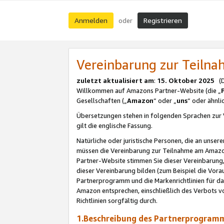
Anmelden
Registrieren
oder
Vereinbarung zur Teil
zuletzt aktualisiert am
:
15. Oktober 2025
(De
Willkommen auf Amazons Partner-Website (die „
Gesellschaften („
Amazon
“ oder „
uns
“ oder ähnl
Übersetzungen stehen in folgenden Sprachen zur 
gilt die englische Fassung.
Natürliche oder juristische Personen, die an uns
müssen die Vereinbarung zur Teilnahme am Amaz
Partner-Website stimmen Sie dieser Vereinbarung,
dieser Vereinbarung bilden (zum Beispiel die Vo
Partnerprogramm und die Markenrichtlinien für da
Amazon entsprechen, einschließlich des Verbots vo
Richtlinien sorgfältig durch.
1.Beschreibung des Partnerprogra