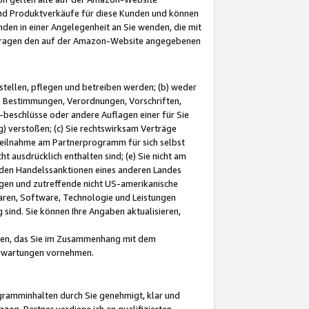
und Produktverkäufe für diese Kunden und können
nden in einer Angelegenheit an Sie wenden, die mit
e-Fragen den auf der Amazon-Website angegebenen
stellen, pflegen und betreiben werden; (b) weder
e Bestimmungen, Verordnungen, Vorschriften,
-beschlüsse oder andere Auflagen einer für Sie
 verstoßen; (c) Sie rechtswirksam Verträge
r Teilnahme am Partnerprogramm für sich selbst
t ausdrücklich enthalten sind; (e) Sie nicht am
den Handelssanktionen eines anderen Landes
gen und zutreffende nicht US-amerikanische
ren, Software, Technologie und Leistungen
sind. Sie können Ihre Angaben aktualisieren,
men, das Sie im Zusammenhang mit dem
 Erwartungen vornehmen.
ogramminhalten durch Sie genehmigt, klar und
zon-Partner verdiene ich an qualifizierten