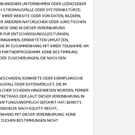
VERBUNDENEN UNTERNEHMEN ODER LIZENZGEBER
ICH STROMAUSFÄLLE ODER SYSTEMABSTÜRZE;
IHRER WEBSITE ODER VON DATEN, BILDERN,
ER ANDEREN NATÜRLICHEN ODER JURISTISCHEN
ESE SIND IN DIESER VEREINBARUNG
R FÜR ENTSCHÄDIGUNGSLEISTUNGEN,
EINNAHMEN, ERWARTETEN UMSÄTZEN,
SIE IM ZUSAMMENHANG MIT IHRER TEILNAHME AM
M PARTNERPROGRAMM. KEINE BESTIMMUNG
DER ZUSICHERUNGEN, DIE NACH DEN
GESCHÄDEN, KONKRETE ODER EXEMPLARISCHE
SFALL ODER DATENVERLUST, DIE IM
OLCHER SCHÄDEN HINGEWIESEN WURDEN. FERNER
BETRAGS DER LAUT DIESER VEREINBARUNG IN
HAFTUNGSANSPRUCH GEFÜHRT HAT, BEREITS
SBEHELFE NACH EQUITY-RECHT,
NHANG MIT DIESER VEREINBARUNG. KEINE
TZLICHEN BESTIMMUNGEN NICHT