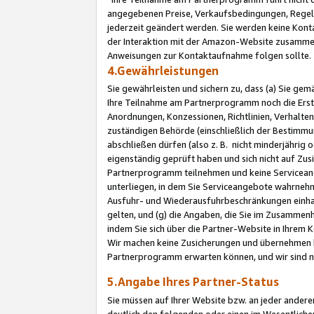
angegebenen Preise, Verkaufsbedingungen, Regeln
jederzeit geändert werden. Sie werden keine Konta
der Interaktion mit der Amazon-Website zusamme
Anweisungen zur Kontaktaufnahme folgen sollte.
4.Gewährleistungen
Sie gewährleisten und sichern zu, dass (a) Sie g
Ihre Teilnahme am Partnerprogramm noch die Erst
Anordnungen, Konzessionen, Richtlinien, Verhalten
zuständigen Behörde (einschließlich der Bestimmu
abschließen dürfen (also z. B. nicht minderjährig
eigenständig geprüft haben und sich nicht auf Zusi
Partnerprogramm teilnehmen und keine Servicean
unterliegen, in dem Sie Serviceangebote wahrneh
Ausfuhr- und Wiederausfuhrbeschränkungen einhal
gelten, und (g) die Angaben, die Sie im Zusammen
indem Sie sich über die Partner-Website in Ihrem
Wir machen keine Zusicherungen und übernehmen 
Partnerprogramm erwarten können, und wir sind n
5.Angabe Ihres Partner-Status
Sie müssen auf Ihrer Website bzw. an jeder ander
deutlich den folgenden oder einen im Wesentlichen