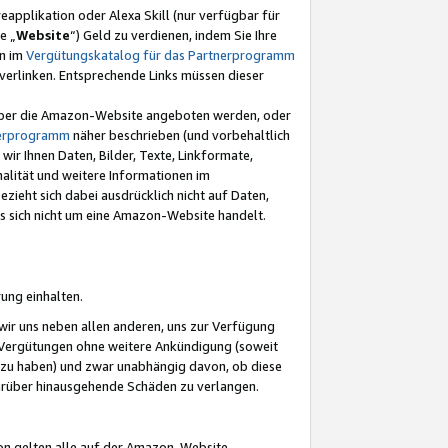
eapplikation oder Alexa Skill (nur verfügbar für
e „
Website
“) Geld zu verdienen, indem Sie Ihre
en im
Vergütungskatalog für das Partnerprogramm
t) verlinken. Entsprechende Links müssen dieser
e über die Amazon-Website angeboten werden, oder
nerprogramm
näher beschrieben (und vorbehaltlich
ir Ihnen Daten, Bilder, Texte, Linkformate,
alität und weitere Informationen im
zieht sich dabei ausdrücklich nicht auf Daten,
es sich nicht um eine Amazon-Website handelt.
rung einhalten.
ir uns neben allen anderen, uns zur Verfügung
n Vergütungen ohne weitere Ankündigung (soweit
 zu haben) und zwar unabhängig davon, ob diese
darüber hinausgehende Schäden zu verlangen.
on gelten alle auf der Amazon-Website