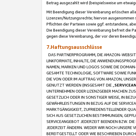
Betrag ausgezahlt wird (beispielsweise um etwai
Mit Beendigung dieser Vereinbarung erlöschen alle
Lizenzen/Nutzungsrechte; hiervon ausgenommen sind
Pflichten der Parteien sowie ggf. entstandene, ab
Die Beendigung dieser Vereinbarung befreit die P
gegen diese Vereinbarung, der vor deren Beendi
7.Haftungsausschlüsse
DAS PARTNERPROGRAMM, DIE AMAZON-WEBSITE,
LINKFORMATE, INHALTE, DIE ANWENDUNGSPRO
NAMEN, MARKEN UND LOGOS SOWIE DIE DOMAIN
GESAMTE TECHNOLOGIE, SOFTWARE SOWIE FUNKT
DIE VON ODER IM AUFTRAG VON AMAZON, UNS
GENUTZT WERDEN (INSGESAMT DIE „
SERVICEA
UNTERNEHMEN ODER LIZENZGEBER MACHEN ZUSI
GESETZLICH ODER IN SONSTIGER WEISE, IN BE
GEWÄHRLEISTUNGEN IN BEZUG AUF DIE SERVICE
MARKTGÄNGIGKEIT, ZUFRIEDENSTELLENDER QUA
SICH AUS GESETZLICHEN BESTIMMUNGEN, GEPFL
SERVICEANGEBOT JEDERZEIT BEENDEN BZW. DIE
JEDERZEIT ÄNDERN. WEDER WIR NOCH UNSERE 
BEREITGESTELLT ODER WIE BESCHRIEBEN DURC