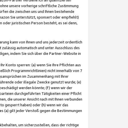
ohne unsere vorherige schriftliche Zustimmung
ürfen die zwischen uns und Ihnen bestehende
mazon Sie unterstützt, sponsert oder empfiehlt)
oder juristischen Person besteht, es sei denn,
arung kann von Ihnen und uns jederzeit ordentlich
t zulässig automatisch und unter Ausschluss des
gen, indem Sie sich über die Partner-Website in
hr Konto sperren: (a) wenn Sie Ihre Pflichten aus
eßlich Programmrichtlinien) nicht innerhalb von 7
ngsansprüchen im Zusammenhang mit Ihrer
ührende oder illegale Zwecke genutzt wurde; (e)
eschädigt werden könnte; (f) wenn wir der
rteien durchgeführten Tätigkeiten einer Pflicht
nen, die unserer Ansicht nach mit Ihnen verbunden
nto gesperrt haben) oder (h) wenn wir das
 (a) gilt jeder Verstoß gegen die Bestimmungen
ehalten, um sicherzustellen, dass der richtige