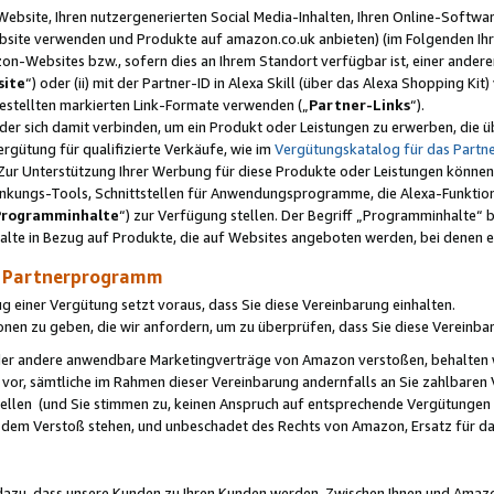
ebsite, Ihren nutzergenerierten Social Media-Inhalten, Ihren Online-Softwar
ebsite verwenden und Produkte auf amazon.co.uk anbieten) (im Folgenden Ihr
-Websites bzw., sofern dies an Ihrem Standort verfügbar ist, einer ander
ite
“) oder (ii) mit der Partner-ID in Alexa Skill (über das Alexa Shopping Ki
estellten markierten Link-Formate verwenden („
Partner-Links
“).
oder sich damit verbinden, um ein Produkt oder Leistungen zu erwerben, di
gütung für qualifizierte Verkäufe, wie im
Vergütungskatalog für das Part
Zur Unterstützung Ihrer Werbung für diese Produkte oder Leistungen können w
linkungs-Tools, Schnittstellen für Anwendungsprogramme, die Alexa-Funktion
Programminhalte
“) zur Verfügung stellen. Der Begriff „Programminhalte“ be
halte in Bezug auf Produkte, die auf Websites angeboten werden, bei denen 
as Partnerprogramm
einer Vergütung setzt voraus, dass Sie diese Vereinbarung einhalten.
ionen zu geben, die wir anfordern, um zu überprüfen, dass Sie diese Vereinba
oder andere anwendbare Marketingverträge von Amazon verstoßen, behalten w
 vor, sämtliche im Rahmen dieser Vereinbarung andernfalls an Sie zahlbare
tellen (und Sie stimmen zu, keinen Anspruch auf entsprechende Vergütungen
 dem Verstoß stehen, und unbeschadet des Rechts von Amazon, Ersatz für 
azu, dass unsere Kunden zu Ihren Kunden werden. Zwischen Ihnen und Amaz