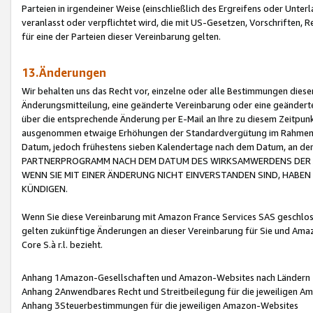
Parteien in irgendeiner Weise (einschließlich des Ergreifens oder Unt
veranlasst oder verpflichtet wird, die mit US-Gesetzen, Vorschriften,
für eine der Parteien dieser Vereinbarung gelten.
13.Änderungen
Wir behalten uns das Recht vor, einzelne oder alle Bestimmungen diese
Änderungsmitteilung, eine geänderte Vereinbarung oder eine geänderte 
über die entsprechende Änderung per E-Mail an Ihre zu diesem Zeitpun
ausgenommen etwaige Erhöhungen der Standardvergütung im Rahmen
Datum, jedoch frühestens sieben Kalendertage nach dem Datum, an de
PARTNERPROGRAMM NACH DEM DATUM DES WIRKSAMWERDENS DER Ä
WENN SIE MIT EINER ÄNDERUNG NICHT EINVERSTANDEN SIND, HABEN S
KÜNDIGEN.
Wenn Sie diese Vereinbarung mit Amazon France Services SAS geschlo
gelten zukünftige Änderungen an dieser Vereinbarung für Sie und Ama
Core S.à r.l. bezieht.
Anhang 1Amazon-Gesellschaften und Amazon-Websites nach Ländern
Anhang 2Anwendbares Recht und Streitbeilegung für die jeweiligen 
Anhang 3Steuerbestimmungen für die jeweiligen Amazon-Websites