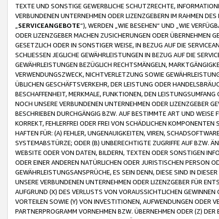
TEXTE UND SONSTIGE GEWERBLICHE SCHUTZRECHTE, INFORMATIONE
VERBUNDENEN UNTERNEHMEN ODER LIZENZGEBERN IM RAHMEN DES
„
SERVICEANGEBOTE
“), WERDEN „WIE BESEHEN“ UND „WIE VERFÜ
ODER LIZENZGEBER MACHEN ZUSICHERUNGEN ODER ÜBERNEHMEN GEW
GESETZLICH ODER IN SONSTIGER WEISE, IN BEZUG AUF DIE SERVI
SCHLIESSEN JEGLICHE GEWÄHRLEISTUNGEN IN BEZUG AUF DIE SERVI
GEWÄHRLEISTUNGEN BEZÜGLICH RECHTSMÄNGELN, MARKTGÄNGIGKEIT
VERWENDUNGSZWECK, NICHTVERLETZUNG SOWIE GEWÄHRLEISTUNGEN 
ÜBLICHEN GESCHÄFTSVERKEHR, DER LEISTUNG ODER HANDELSBRÄUCH
BESCHAFFENHEIT, MERKMALE, FUNKTIONEN, DEN LEISTUNGSUMFANG 
NOCH UNSERE VERBUNDENEN UNTERNEHMEN ODER LIZENZGEBER GEWÄ
BESCHRIEBEN DURCHGÄNGIG BZW. AUF BESTIMMTE ART UND WEISE
KORREKT, FEHLERFREI ODER FREI VON SCHÄDLICHEN KOMPONENTEN
HAFTEN FÜR: (A) FEHLER, UNGENAUIGKEITEN, VIREN, SCHADSOFTW
SYSTEMABSTÜRZE; ODER (B) UNBERECHTIGTE ZUGRIFFE AUF BZW. 
WEBSITE ODER VON DATEN, BILDERN, TEXTEN ODER SONSTIGEN INF
ODER EINER ANDEREN NATÜRLICHEN ODER JURISTISCHEN PERSON OD
GEWÄHRLEISTUNGSANSPRÜCHE, ES SEIN DENN, DIESE SIND IN DIES
UNSERE VERBUNDENEN UNTERNEHMEN ODER LIZENZGEBER FÜR EN
AUFGRUND (X) DES VERLUSTS VON VORAUSSICHTLICHEN GEWINNEN
VORTEILEN SOWIE (Y) VON INVESTITIONEN, AUFWENDUNGEN ODER VE
PARTNERPROGRAMM VORNEHMEN BZW. ÜBERNEHMEN ODER (Z) DER 