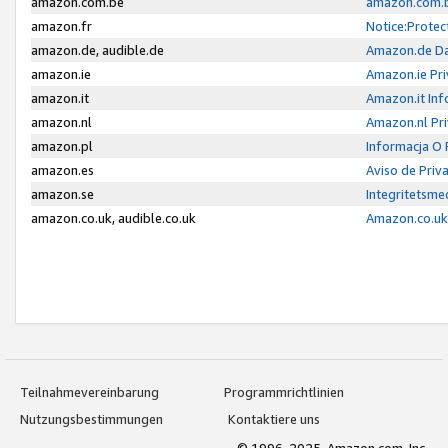
amazon.com.be
amazon.com.b
amazon.fr
Notice:Protec
amazon.de, audible.de
Amazon.de Da
amazon.ie
Amazon.ie Pri
amazon.it
Amazon.it Inf
amazon.nl
Amazon.nl Pri
amazon.pl
Informacja O
amazon.es
Aviso de Priv
amazon.se
Integritetsm
amazon.co.uk, audible.co.uk
Amazon.co.uk 
Teilnahmevereinbarung
Programmrichtlinien
Nutzungsbestimmungen
Kontaktiere uns