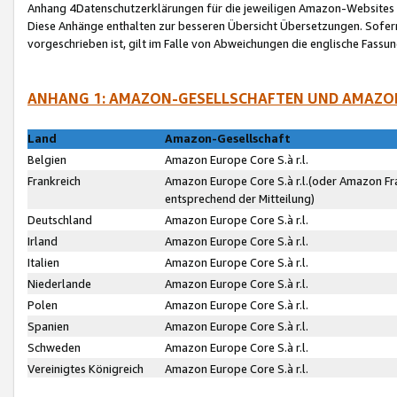
Anhang 4Datenschutzerklärungen für die jeweiligen Amazon-Websites
Diese Anhänge enthalten zur besseren Übersicht Übersetzungen. Sofe
vorgeschrieben ist, gilt im Falle von Abweichungen die englische Fass
ANHANG 1: AMAZON-GESELLSCHAFTEN UND AMAZO
Land
Amazon-Gesellschaft
Belgien
Amazon Europe Core S.à r.l.
Frankreich
Amazon Europe Core S.à r.l.(oder Amazon Fr
entsprechend der Mitteilung)
Deutschland
Amazon Europe Core S.à r.l.
Irland
Amazon Europe Core S.à r.l.
Italien
Amazon Europe Core S.à r.l.
Niederlande
Amazon Europe Core S.à r.l.
Polen
Amazon Europe Core S.à r.l.
Spanien
Amazon Europe Core S.à r.l.
Schweden
Amazon Europe Core S.à r.l.
Vereinigtes Königreich
Amazon Europe Core S.à r.l.