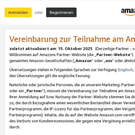
Anmelden
Registrieren
oder
Vereinbarung zur Teilnahme am 
zuletzt aktualisiert am
:
15. Oktober 2025
(Derzeitige Partner - 
Willkommen auf Amazons Partner-Website (die „
Partner-Website
“)
genannten Amazon-Gesellschaften („
Amazon
“ oder „
uns
“ oder ähnli
Übersetzungen stehen in folgenden Sprachen zur Verfügung :
Englisch
,
den Übersetzungen gilt die englische Fassung.
Natürliche oder juristische Personen, die an unserem Marketing-Partn
oder ein „
Partner
“), müssen die Vereinbarung zur Teilnahme am Ama
Ihrer Anmeldung auf bzw. Nutzung der Partner-Website stimmen Sie die
zu, die durch Bezugnahme einen wesentlichen Bestandteil dieser Verei
Partnerprogramm, die IP-Lizenz für das Partnerprogramm, den Vergütu
Partnerprogramm). Inhalte, die du auf der Website Amazon.com veröffe
des Verbots von Kundenrezensionen, die gegen eine Vergütung erstellt, 
durch.