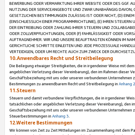
BEWERBUNG ODER VERMARKTUNG IHRER WEBSITE ODER DES GGF. AUF 
NUTZUNG DER SERVICEANGEBOTE UND ZWAR UNABHÄNGIG DAVON, O
GESETZLICHEN BESTIMMUNGEN ZULÄSSIG IST ODER NICHT, (D) EINE
(EINSCHLIESSLICH EINER PROGRAMMRICHTLINIE), (E) IHREN STEUER
DER EINTREIBUNG ODER ZAHLUNG IHRER STEUERN UND ZOLLABGAB
ODER ZOLLVERPFLICHTUNGEN, ODER (F) FAHRLÄSSIGKEIT ODER VORS
AUFTRAGNEHMER. WIR UND UNSERE BEAUFTRAGTEN KÖNNEN IM NAME
GERICHTLICHE SCHRITTE EINLEITEN UND JEDE PROZESSUALE HAND
VERTEIDIGEN, ODER UM RECHTE AUCH ZUM ZWECK DER DURCHSETZU
10.Anwendbares Recht und Streitbeilegung
Die Beilegung etwaiger Streitigkeiten, die in irgendeiner Weise mit de
angeblichen Verletzung dieser Vereinbarung), den im Rahmen dieser Ve
Geschäftsbeziehung mit uns oder unseren verbundenen Unternehmen zu
Bestimmungen zu anwendbarem Recht und Streitbeilegung in
Anhang 
11.Steuern
Steuern und damit verbundene Verpflichtungen, die in irgendeiner Wei
tatsächlichen oder angeblichen Verletzung dieser Vereinbarung), den 
Geschäftsbeziehung mit uns oder unseren verbundenen Unternehmen z
Steuerbestimmungen in
Anhang 3
.
12.Weitere Bestimmungen
Wir können von Zeit zu Zeit Mitteilungen im Zusammenhang mit dem Par