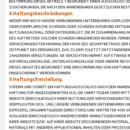
BESTIMMUNG DIESES ARTIKELS 7 BEGRÜNDET EINEN AUSSCHLUSS 
ZUSICHERUNGEN, DIE NACH DEN ANWENDBAREN GESETZLICHEN BE
8.Haftungsbeschränkungen
WEDER WIR NOCH UNSERE VERBUNDENEN UNTERNEHMEN ODER LIZEN
ODER EXEMPLARISCHE SCHÄDEN ODER SCHÄDEN AUFGRUND ENTGANG
NUTZUNGSAUSFALL ODER DATENVERLUST, DIE IM ZUSAMMENHANG MI
DES AUFTRETENS SOLCHER SCHÄDEN HINGEWIESEN WURDEN. FERN
SERVICEANGEBOTEN MAXIMAL DER HÖHE DES GESAMTBETRAGS DER 
ZEITPUNKT DES EREIGNISSES, DAS ZU DEM ZULETZT ENTSTANDENE
ZAHLENDEN VERGÜTUNGEN. SIE VERZICHTEN HIERMIT AUF ETWAIGE 
AUF ERFÜLLUNGSKLAGE, UNTERLASSUNGSKLAGE ODER ANDERE RECHT
DIESES ABSATZES BEGRÜNDET EINE EINSCHRÄNKUNG VON HAFTUNG
EINGESCHRÄNKT WERDEN KÖNNEN.
9.Haftungsfreistellung
SOFERN UND SOWEIT EIN HAFTUNGSAUSSCHLUSS NACH DEN ANWENDB
HAFTUNG FÜR ANGELEGENHEITEN AUS, DIE UNMITTELBAR ODER MITT
WEBSITE (EINSCHLIESSLICH IHRER NUTZUNG DER SERVICEANGEBOTE)
VERPFLICHTEN SICH, UNS, UNSERE VERBUNDENEN UNTERNEHMEN UN
(OFFICERS), ORGANMITGLIEDER (DIRECTORS) UND VERTRETER VON 
AUSLAGEN (EINSCHLIESSLICH ANGEMESSENER ANWALTSGEBÜHREN) FR
IHRER WEBSITE BZW. AUF IHRER WEBSITE ERSCHEINENDEM MATERIAL
MATERIALS MIT ANDEREN APPLIKATIONEN, INHALTEN ODER PROZESSE