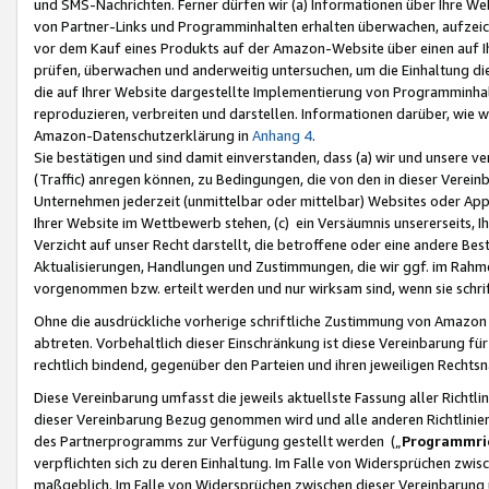
und SMS-Nachrichten. Ferner dürfen wir (a) Informationen über Ihre We
von Partner-Links und Programminhalten erhalten überwachen, aufzei
vor dem Kauf eines Produkts auf der Amazon-Website über einen auf Ih
prüfen, überwachen und anderweitig untersuchen, um die Einhaltung dies
die auf Ihrer Website dargestellte Implementierung von Programminhalt
reproduzieren, verbreiten und darstellen. Informationen darüber, wie w
Amazon-Datenschutzerklärung in
Anhang 4
.
Sie bestätigen und sind damit einverstanden, dass (a) wir und unsere 
(Traffic) anregen können, zu Bedingungen, die von den in dieser Vere
Unternehmen jederzeit (unmittelbar oder mittelbar) Websites oder Appl
Ihrer Website im Wettbewerb stehen, (c) ein Versäumnis unsererseits, I
Verzicht auf unser Recht darstellt, die betroffene oder eine andere B
Aktualisierungen, Handlungen und Zustimmungen, die wir ggf. im Rahme
vorgenommen bzw. erteilt werden und nur wirksam sind, wenn sie schri
Ohne die ausdrückliche vorherige schriftliche Zustimmung von Amazon
abtreten. Vorbehaltlich dieser Einschränkung ist diese Vereinbarung f
rechtlich bindend, gegenüber den Parteien und ihren jeweiligen Rech
Diese Vereinbarung umfasst die jeweils aktuellste Fassung aller Richtli
dieser Vereinbarung Bezug genommen wird und alle anderen Richtlinie
des Partnerprogramms zur Verfügung gestellt werden („
Programmric
verpflichten sich zu deren Einhaltung. Im Falle von Widersprüchen zwi
maßgeblich. Im Falle von Widersprüchen zwischen dieser Vereinbarun