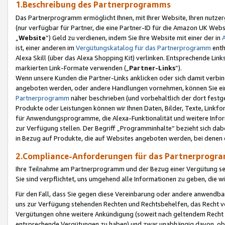
1.Beschreibung des Partnerprogramms
Das Partnerprogramm ermöglicht Ihnen, mit Ihrer Website, Ihren nutzer
(nur verfügbar für Partner, die eine Partner-ID für die Amazon UK We
„
Website
“) Geld zu verdienen, indem Sie Ihre Website mit einer der in
ist, einer anderen im
Vergütungskatalog für das Partnerprogramm
enth
Alexa Skill (über das Alexa Shopping Kit) verlinken. Entsprechende Lin
markierten Link-Formate verwenden („
Partner-Links
“).
Wenn unsere Kunden die Partner-Links anklicken oder sich damit verbi
angeboten werden, oder andere Handlungen vornehmen, können Sie eine
Partnerprogramm
näher beschrieben (und vorbehaltlich der dort festg
Produkte oder Leistungen können wir Ihnen Daten, Bilder, Texte, Linkfo
für Anwendungsprogramme, die Alexa-Funktionalität und weitere Inf
zur Verfügung stellen. Der Begriff „Programminhalte“ bezieht sich dabe
in Bezug auf Produkte, die auf Websites angeboten werden, bei denen 
2.Compliance-Anforderungen für das Partnerprog
Ihre Teilnahme am Partnerprogramm und der Bezug einer Vergütung setz
Sie sind verpflichtet, uns umgehend alle Informationen zu geben, die w
Für den Fall, dass Sie gegen diese Vereinbarung oder andere anwendba
uns zur Verfügung stehenden Rechten und Rechtsbehelfen, das Recht vo
Vergütungen ohne weitere Ankündigung (soweit nach geltendem Recht z
entsprechende Vergütungen zu haben) und zwar unabhängig davon, ob 