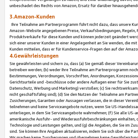
unbeschadet des Rechts von Amazon, Ersatz für darüber hinausgehen
3.Amazon-Kunden
Ihre Teilnahme am Partnerprogramm führt nicht dazu, dass unsere Kun
Amazon-Website angegebenen Preise, Verkaufsbedingungen, Regeln, Ri
Produktverkäufe für diese Kunden und können jederzeit geändert werde
sich einer unserer Kunden in einer Angelegenheit an Sie wenden, die 
Kunden mitteilen, dass er für Kundenservice-Fragen den auf der Ama
4.Gewährleistungen
Sie gewährleisten und sichern zu, dass (a) Sie gemäß dieser Vereinba
betreiben werden; (b) weder Ihre Teilnahme am Partnerprogramm noch d
Bestimmungen, Verordnungen, Vorschriften, Anordnungen, Konzessionen,
Gerichtsurteile und -beschlüsse oder andere Auflagen einer für Sie zu
Datenschutz, Werbung und Marketing) verstoßen; (c) Sie rechtswirksam 
nicht geschäftsfähig sind); (d) Sie den Nutzen der Teilnahme am Partne
Zusicherungen, Garantien oder Aussagen verlassen, die in dieser Verein
teilnehmen und keine Serviceangebote nutzen, wenn Sie US-Handelssa
unterliegen, in dem Sie Serviceangebote wahrnehmen; (f) Sie alle US
amerikanische Ausfuhr- und Wiederausfuhrbeschränkungen einhalten, 
Technologie und Leistungen gelten, und (g) die Angaben, die Sie im 
sind. Sie können Ihre Angaben aktualisieren, indem Sie sich über die 
Wir machen keine Zusicherungen und übernehmen keine Gewährleistun