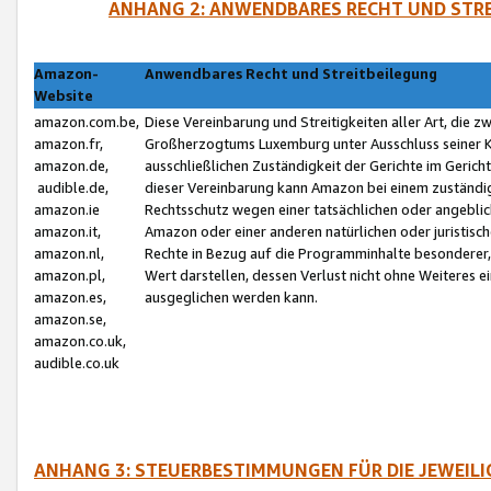
ANHANG 2: ANWENDBARES RECHT UND STRE
Amazon-
Anwendbares Recht und Streitbeilegung
Website
amazon.com.be,
Diese Vereinbarung und Streitigkeiten aller Art, die 
amazon.fr,
Großherzogtums Luxemburg unter Ausschluss seiner Kol
amazon.de,
ausschließlichen Zuständigkeit der Gerichte im Geri
audible.de,
dieser Vereinbarung kann Amazon bei einem zuständig
amazon.ie
Rechtsschutz wegen einer tatsächlichen oder angebli
amazon.it,
Amazon oder einer anderen natürlichen oder juristisc
amazon.nl,
Rechte in Bezug auf die Programminhalte besonderer,
amazon.pl,
Wert darstellen, dessen Verlust nicht ohne Weiteres e
amazon.es,
ausgeglichen werden kann.
amazon.se,
amazon.co.uk,
audible.co.uk
ANHANG 3: STEUERBESTIMMUNGEN FÜR DIE JEWEIL