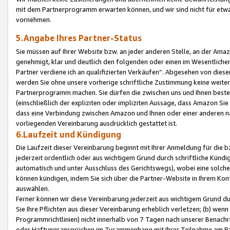
mit dem Partnerprogramm erwarten können, und wir sind nicht für etwa
vornehmen.
5.Angabe Ihres Partner-Status
Sie müssen auf Ihrer Website bzw. an jeder anderen Stelle, an der Am
genehmigt, klar und deutlich den folgenden oder einen im Wesentlichen
Partner verdiene ich an qualifizierten Verkäufen“. Abgesehen von die
werden Sie ohne unsere vorherige schriftliche Zustimmung keine weite
Partnerprogramm machen. Sie dürfen die zwischen uns und Ihnen best
(einschließlich der expliziten oder impliziten Aussage, dass Amazon Si
dass eine Verbindung zwischen Amazon und Ihnen oder einer anderen natü
vorliegenden Vereinbarung ausdrücklich gestattet ist.
6.Laufzeit und Kündigung
Die Laufzeit dieser Vereinbarung beginnt mit Ihrer Anmeldung für die 
jederzeit ordentlich oder aus wichtigem Grund durch schriftliche Kündi
automatisch und unter Ausschluss des Gerichtswegs), wobei eine solch
können kündigen, indem Sie sich über die Partner-Website in Ihrem Ko
auswählen.
Ferner können wir diese Vereinbarung jederzeit aus wichtigem Grund dur
Sie Ihre Pflichten aus dieser Vereinbarung erheblich verletzen; (b) wen
Programmrichtlinien) nicht innerhalb von 7 Tagen nach unserer Benachr
oder Haftungsansprüchen im Zusammenhang mit Ihrer Teilnahme am Pa