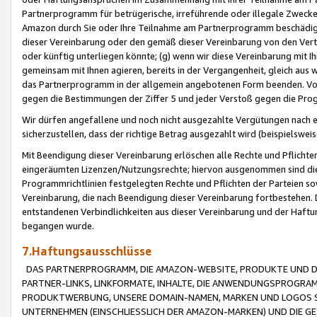
Partnerprogramm für betrügerische, irreführende oder illegale Zwecke
Amazon durch Sie oder Ihre Teilnahme am Partnerprogramm beschädig
dieser Vereinbarung oder den gemäß dieser Vereinbarung von den Vertr
oder künftig unterliegen könnte; (g) wenn wir diese Vereinbarung mit I
gemeinsam mit Ihnen agieren, bereits in der Vergangenheit, gleich aus
das Partnerprogramm in der allgemein angebotenen Form beenden. Vors
gegen die Bestimmungen der Ziffer 5 und jeder Verstoß gegen die Prog
Wir dürfen angefallene und noch nicht ausgezahlte Vergütungen nach 
sicherzustellen, dass der richtige Betrag ausgezahlt wird (beispielsw
Mit Beendigung dieser Vereinbarung erlöschen alle Rechte und Pflichte
eingeräumten Lizenzen/Nutzungsrechte; hiervon ausgenommen sind die in 
Programmrichtlinien festgelegten Rechte und Pflichten der Parteien sow
Vereinbarung, die nach Beendigung dieser Vereinbarung fortbestehen. D
entstandenen Verbindlichkeiten aus dieser Vereinbarung und der Haft
begangen wurde.
7.Haftungsausschlüsse
DAS PARTNERPROGRAMM, DIE AMAZON-WEBSITE, PRODUKTE UND DI
PARTNER-LINKS, LINKFORMATE, INHALTE, DIE ANWENDUNGSPROGR
PRODUKTWERBUNG, UNSERE DOMAIN-NAMEN, MARKEN UND LOGOS S
UNTERNEHMEN (EINSCHLIESSLICH DER AMAZON-MARKEN) UND DIE GE