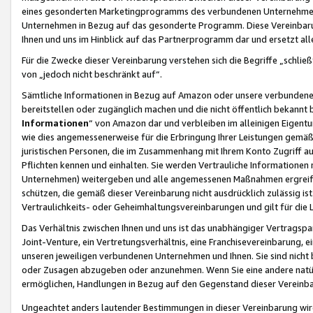
eines gesonderten Marketingprogramms des verbundenen Unternehmens
Unternehmen in Bezug auf das gesonderte Programm. Diese Vereinbarung
Ihnen und uns im Hinblick auf das Partnerprogramm dar und ersetzt al
Für die Zwecke dieser Vereinbarung verstehen sich die Begriffe „schließ
von „jedoch nicht beschränkt auf“.
Sämtliche Informationen in Bezug auf Amazon oder unsere verbunde
bereitstellen oder zugänglich machen und die nicht öffentlich bekannt bz
Informationen
“ von Amazon dar und verbleiben im alleinigen Eigent
wie dies angemessenerweise für die Erbringung Ihrer Leistungen gemäß d
juristischen Personen, die im Zusammenhang mit Ihrem Konto Zugriff au
Pflichten kennen und einhalten. Sie werden Vertrauliche Informationen 
Unternehmen) weitergeben und alle angemessenen Maßnahmen ergreifen
schützen, die gemäß dieser Vereinbarung nicht ausdrücklich zulässig is
Vertraulichkeits- oder Geheimhaltungsvereinbarungen und gilt für die
Das Verhältnis zwischen Ihnen und uns ist das unabhängiger Vertragspa
Joint-Venture, ein Vertretungsverhältnis, eine Franchisevereinbarung, 
unseren jeweiligen verbundenen Unternehmen und Ihnen. Sie sind ni
oder Zusagen abzugeben oder anzunehmen. Wenn Sie eine andere natürli
ermöglichen, Handlungen in Bezug auf den Gegenstand dieser Vereinbar
Ungeachtet anders lautender Bestimmungen in dieser Vereinbarung wird