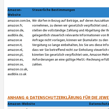
Amazon-
Steuerliche Bestimmungen
Website
amazon.com.be,
Wir dürfen in Bezug auf Beträge, auf deren Auszahlun
amazon.fr,
vornehmen, zu denen wir gesetzlich verpflichtet sind
amazon.de,
stellen die vollständige Zahlung und Abgeltung der 
audible.de,
gelegentlich steuerlich relevante Informationen von I
amazon.ie
Anfrage nicht vorlegen, können wir (kumulativ zu de
amazon.it,
Vergütung so lange einbehalten, bis Sie uns diese Inf
amazon.nl,
dass wir Sie betreffend nicht zur Einholung steuerlich 
amazon.pl,
könnten Sie gesetzlich verpflichtet sein, Amazon Meh
amazon.es,
Anforderungen an eine gültige MwSt.-Rechnung erfüllt
amazon.se,
zahlen.
amazon.co.uk,
audible.co.uk
ANHANG 4: DATENSCHUTZERKLÄRUNG FÜR DIE JEWE
Amazon-Website
Datenschutz