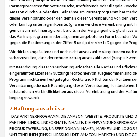
Partnerprogramm für betrügerische, irreführende oder illegale Zwecke
Amazon durch Sie oder Ihre Teilnahme am Partnerprogramm beschädig
dieser Vereinbarung oder den gemäß dieser Vereinbarung von den Vertr
oder künftig unterliegen könnte; (g) wenn wir diese Vereinbarung mit I
gemeinsam mit Ihnen agieren, bereits in der Vergangenheit, gleich aus
das Partnerprogramm in der allgemein angebotenen Form beenden. Vors
gegen die Bestimmungen der Ziffer 5 und jeder Verstoß gegen die Prog
Wir dürfen angefallene und noch nicht ausgezahlte Vergütungen nach 
sicherzustellen, dass der richtige Betrag ausgezahlt wird (beispielsw
Mit Beendigung dieser Vereinbarung erlöschen alle Rechte und Pflichte
eingeräumten Lizenzen/Nutzungsrechte; hiervon ausgenommen sind die in 
Programmrichtlinien festgelegten Rechte und Pflichten der Parteien sow
Vereinbarung, die nach Beendigung dieser Vereinbarung fortbestehen. D
entstandenen Verbindlichkeiten aus dieser Vereinbarung und der Haft
begangen wurde.
7.Haftungsausschlüsse
DAS PARTNERPROGRAMM, DIE AMAZON-WEBSITE, PRODUKTE UND DI
PARTNER-LINKS, LINKFORMATE, INHALTE, DIE ANWENDUNGSPROGR
PRODUKTWERBUNG, UNSERE DOMAIN-NAMEN, MARKEN UND LOGOS S
UNTERNEHMEN (EINSCHLIESSLICH DER AMAZON-MARKEN) UND DIE GE