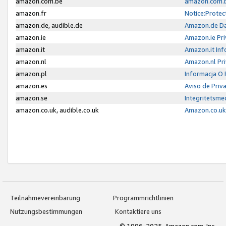
amazon.com.be
amazon.com.b
amazon.fr
Notice:Protec
amazon.de, audible.de
Amazon.de Da
amazon.ie
Amazon.ie Pri
amazon.it
Amazon.it Inf
amazon.nl
Amazon.nl Pri
amazon.pl
Informacja O
amazon.es
Aviso de Priv
amazon.se
Integritetsm
amazon.co.uk, audible.co.uk
Amazon.co.uk 
Teilnahmevereinbarung
Programmrichtlinien
Nutzungsbestimmungen
Kontaktiere uns