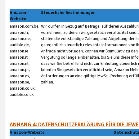
Amazon-
Steuerliche Bestimmungen
Website
amazon.com.be,
Wir dürfen in Bezug auf Beträge, auf deren Auszahlun
amazon.fr,
vornehmen, zu denen wir gesetzlich verpflichtet sind
amazon.de,
stellen die vollständige Zahlung und Abgeltung der 
audible.de,
gelegentlich steuerlich relevante Informationen von I
amazon.ie
Anfrage nicht vorlegen, können wir (kumulativ zu de
amazon.it,
Vergütung so lange einbehalten, bis Sie uns diese Inf
amazon.nl,
dass wir Sie betreffend nicht zur Einholung steuerlich 
amazon.pl,
könnten Sie gesetzlich verpflichtet sein, Amazon Meh
amazon.es,
Anforderungen an eine gültige MwSt.-Rechnung erfüllt
amazon.se,
zahlen.
amazon.co.uk,
audible.co.uk
ANHANG 4: DATENSCHUTZERKLÄRUNG FÜR DIE JEWE
Amazon-Website
Datenschutz