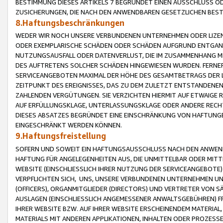
BESTIMMUNG DIESES ARTIKELS 7 BEGRÜNDET EINEN AUSSCHLUSS 
ZUSICHERUNGEN, DIE NACH DEN ANWENDBAREN GESETZLICHEN BE
8.Haftungsbeschränkungen
WEDER WIR NOCH UNSERE VERBUNDENEN UNTERNEHMEN ODER LIZEN
ODER EXEMPLARISCHE SCHÄDEN ODER SCHÄDEN AUFGRUND ENTGANG
NUTZUNGSAUSFALL ODER DATENVERLUST, DIE IM ZUSAMMENHANG MI
DES AUFTRETENS SOLCHER SCHÄDEN HINGEWIESEN WURDEN. FERN
SERVICEANGEBOTEN MAXIMAL DER HÖHE DES GESAMTBETRAGS DER 
ZEITPUNKT DES EREIGNISSES, DAS ZU DEM ZULETZT ENTSTANDENE
ZAHLENDEN VERGÜTUNGEN. SIE VERZICHTEN HIERMIT AUF ETWAIGE 
AUF ERFÜLLUNGSKLAGE, UNTERLASSUNGSKLAGE ODER ANDERE RECHT
DIESES ABSATZES BEGRÜNDET EINE EINSCHRÄNKUNG VON HAFTUNG
EINGESCHRÄNKT WERDEN KÖNNEN.
9.Haftungsfreistellung
SOFERN UND SOWEIT EIN HAFTUNGSAUSSCHLUSS NACH DEN ANWENDB
HAFTUNG FÜR ANGELEGENHEITEN AUS, DIE UNMITTELBAR ODER MITT
WEBSITE (EINSCHLIESSLICH IHRER NUTZUNG DER SERVICEANGEBOTE)
VERPFLICHTEN SICH, UNS, UNSERE VERBUNDENEN UNTERNEHMEN UN
(OFFICERS), ORGANMITGLIEDER (DIRECTORS) UND VERTRETER VON 
AUSLAGEN (EINSCHLIESSLICH ANGEMESSENER ANWALTSGEBÜHREN) FR
IHRER WEBSITE BZW. AUF IHRER WEBSITE ERSCHEINENDEM MATERIAL
MATERIALS MIT ANDEREN APPLIKATIONEN, INHALTEN ODER PROZESSE