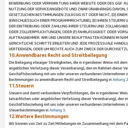
BEWERBUNG ODER VERMARKTUNG IHRER WEBSITE ODER DES GGF. AUF 
NUTZUNG DER SERVICEANGEBOTE UND ZWAR UNABHÄNGIG DAVON, O
GESETZLICHEN BESTIMMUNGEN ZULÄSSIG IST ODER NICHT, (D) EINE
(EINSCHLIESSLICH EINER PROGRAMMRICHTLINIE), (E) IHREN STEUER
DER EINTREIBUNG ODER ZAHLUNG IHRER STEUERN UND ZOLLABGAB
ODER ZOLLVERPFLICHTUNGEN, ODER (F) FAHRLÄSSIGKEIT ODER VORS
AUFTRAGNEHMER. WIR UND UNSERE BEAUFTRAGTEN KÖNNEN IM NAME
GERICHTLICHE SCHRITTE EINLEITEN UND JEDE PROZESSUALE HAND
VERTEIDIGEN, ODER UM RECHTE AUCH ZUM ZWECK DER DURCHSETZU
10.Anwendbares Recht und Streitbeilegung
Die Beilegung etwaiger Streitigkeiten, die in irgendeiner Weise mit de
angeblichen Verletzung dieser Vereinbarung), den im Rahmen dieser Ve
Geschäftsbeziehung mit uns oder unseren verbundenen Unternehmen zu
Bestimmungen zu anwendbarem Recht und Streitbeilegung in
Anhang 
11.Steuern
Steuern und damit verbundene Verpflichtungen, die in irgendeiner Wei
tatsächlichen oder angeblichen Verletzung dieser Vereinbarung), den 
Geschäftsbeziehung mit uns oder unseren verbundenen Unternehmen z
Steuerbestimmungen in
Anhang 3
.
12.Weitere Bestimmungen
Wir können von Zeit zu Zeit Mitteilungen im Zusammenhang mit dem Par