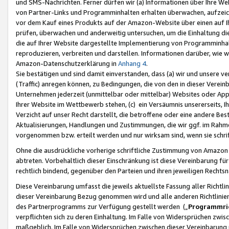
und SMS-Nachrichten. Ferner dürfen wir (a) Informationen über Ihre We
von Partner-Links und Programminhalten erhalten überwachen, aufzei
vor dem Kauf eines Produkts auf der Amazon-Website über einen auf Ih
prüfen, überwachen und anderweitig untersuchen, um die Einhaltung dies
die auf Ihrer Website dargestellte Implementierung von Programminhalt
reproduzieren, verbreiten und darstellen. Informationen darüber, wie w
Amazon-Datenschutzerklärung in
Anhang 4
.
Sie bestätigen und sind damit einverstanden, dass (a) wir und unsere 
(Traffic) anregen können, zu Bedingungen, die von den in dieser Vere
Unternehmen jederzeit (unmittelbar oder mittelbar) Websites oder Appl
Ihrer Website im Wettbewerb stehen, (c) ein Versäumnis unsererseits, I
Verzicht auf unser Recht darstellt, die betroffene oder eine andere B
Aktualisierungen, Handlungen und Zustimmungen, die wir ggf. im Rahme
vorgenommen bzw. erteilt werden und nur wirksam sind, wenn sie schri
Ohne die ausdrückliche vorherige schriftliche Zustimmung von Amazon
abtreten. Vorbehaltlich dieser Einschränkung ist diese Vereinbarung f
rechtlich bindend, gegenüber den Parteien und ihren jeweiligen Rech
Diese Vereinbarung umfasst die jeweils aktuellste Fassung aller Richtli
dieser Vereinbarung Bezug genommen wird und alle anderen Richtlinie
des Partnerprogramms zur Verfügung gestellt werden („
Programmric
verpflichten sich zu deren Einhaltung. Im Falle von Widersprüchen zwi
maßgeblich. Im Falle von Widersprüchen zwischen dieser Vereinbarun