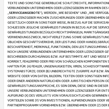
TEXTE UND SONSTIGE GEWERBLICHE SCHUTZRECHTE, INFORMATIONE
VERBUNDENEN UNTERNEHMEN ODER LIZENZGEBERN IM RAHMEN DES
„
SERVICEANGEBOTE
“), WERDEN „WIE BESEHEN“ UND „WIE VERFÜ
ODER LIZENZGEBER MACHEN ZUSICHERUNGEN ODER ÜBERNEHMEN GEW
GESETZLICH ODER IN SONSTIGER WEISE, IN BEZUG AUF DIE SERVI
SCHLIESSEN JEGLICHE GEWÄHRLEISTUNGEN IN BEZUG AUF DIE SERVI
GEWÄHRLEISTUNGEN BEZÜGLICH RECHTSMÄNGELN, MARKTGÄNGIGKEIT
VERWENDUNGSZWECK, NICHTVERLETZUNG SOWIE GEWÄHRLEISTUNGEN 
ÜBLICHEN GESCHÄFTSVERKEHR, DER LEISTUNG ODER HANDELSBRÄUCH
BESCHAFFENHEIT, MERKMALE, FUNKTIONEN, DEN LEISTUNGSUMFANG 
NOCH UNSERE VERBUNDENEN UNTERNEHMEN ODER LIZENZGEBER GEWÄ
BESCHRIEBEN DURCHGÄNGIG BZW. AUF BESTIMMTE ART UND WEISE
KORREKT, FEHLERFREI ODER FREI VON SCHÄDLICHEN KOMPONENTEN
HAFTEN FÜR: (A) FEHLER, UNGENAUIGKEITEN, VIREN, SCHADSOFTW
SYSTEMABSTÜRZE; ODER (B) UNBERECHTIGTE ZUGRIFFE AUF BZW. 
WEBSITE ODER VON DATEN, BILDERN, TEXTEN ODER SONSTIGEN INF
ODER EINER ANDEREN NATÜRLICHEN ODER JURISTISCHEN PERSON OD
GEWÄHRLEISTUNGSANSPRÜCHE, ES SEIN DENN, DIESE SIND IN DIES
UNSERE VERBUNDENEN UNTERNEHMEN ODER LIZENZGEBER FÜR EN
AUFGRUND (X) DES VERLUSTS VON VORAUSSICHTLICHEN GEWINNEN
VORTEILEN SOWIE (Y) VON INVESTITIONEN, AUFWENDUNGEN ODER VE
PARTNERPROGRAMM VORNEHMEN BZW. ÜBERNEHMEN ODER (Z) DER 