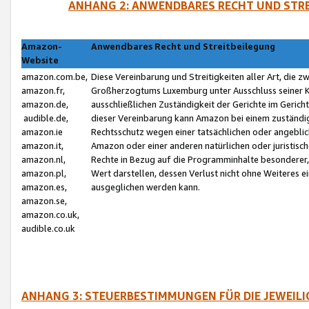
ANHANG 2: ANWENDBARES RECHT UND STRE
Amazon-
Anwendbares Recht und Streitbeilegung
Website
amazon.com.be,
Diese Vereinbarung und Streitigkeiten aller Art, die 
amazon.fr,
Großherzogtums Luxemburg unter Ausschluss seiner Kol
amazon.de,
ausschließlichen Zuständigkeit der Gerichte im Geri
audible.de,
dieser Vereinbarung kann Amazon bei einem zuständig
amazon.ie
Rechtsschutz wegen einer tatsächlichen oder angebli
amazon.it,
Amazon oder einer anderen natürlichen oder juristisc
amazon.nl,
Rechte in Bezug auf die Programminhalte besonderer,
amazon.pl,
Wert darstellen, dessen Verlust nicht ohne Weiteres e
amazon.es,
ausgeglichen werden kann.
amazon.se,
amazon.co.uk,
audible.co.uk
ANHANG 3: STEUERBESTIMMUNGEN FÜR DIE JEWEIL