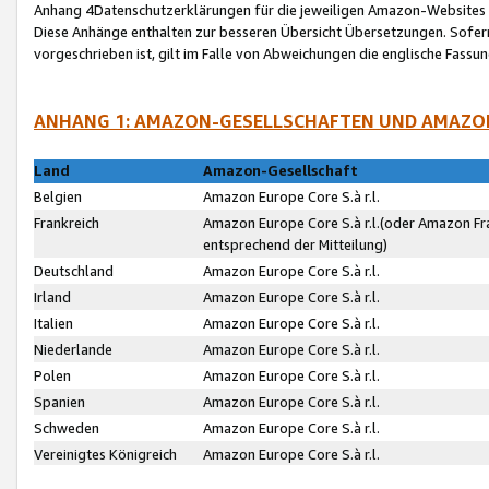
Anhang 4Datenschutzerklärungen für die jeweiligen Amazon-Websites
Diese Anhänge enthalten zur besseren Übersicht Übersetzungen. Sofe
vorgeschrieben ist, gilt im Falle von Abweichungen die englische Fass
ANHANG 1: AMAZON-GESELLSCHAFTEN UND AMAZO
Land
Amazon-Gesellschaft
Belgien
Amazon Europe Core S.à r.l.
Frankreich
Amazon Europe Core S.à r.l.(oder Amazon Fr
entsprechend der Mitteilung)
Deutschland
Amazon Europe Core S.à r.l.
Irland
Amazon Europe Core S.à r.l.
Italien
Amazon Europe Core S.à r.l.
Niederlande
Amazon Europe Core S.à r.l.
Polen
Amazon Europe Core S.à r.l.
Spanien
Amazon Europe Core S.à r.l.
Schweden
Amazon Europe Core S.à r.l.
Vereinigtes Königreich
Amazon Europe Core S.à r.l.