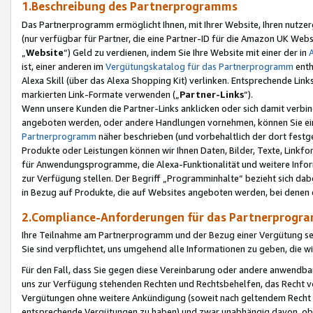
1.Beschreibung des Partnerprogramms
Das Partnerprogramm ermöglicht Ihnen, mit Ihrer Website, Ihren nutzer
(nur verfügbar für Partner, die eine Partner-ID für die Amazon UK We
„
Website
“) Geld zu verdienen, indem Sie Ihre Website mit einer der in
ist, einer anderen im
Vergütungskatalog für das Partnerprogramm
enth
Alexa Skill (über das Alexa Shopping Kit) verlinken. Entsprechende Lin
markierten Link-Formate verwenden („
Partner-Links
“).
Wenn unsere Kunden die Partner-Links anklicken oder sich damit verbi
angeboten werden, oder andere Handlungen vornehmen, können Sie eine
Partnerprogramm
näher beschrieben (und vorbehaltlich der dort festg
Produkte oder Leistungen können wir Ihnen Daten, Bilder, Texte, Linkfo
für Anwendungsprogramme, die Alexa-Funktionalität und weitere Inf
zur Verfügung stellen. Der Begriff „Programminhalte“ bezieht sich dabe
in Bezug auf Produkte, die auf Websites angeboten werden, bei denen 
2.Compliance-Anforderungen für das Partnerprog
Ihre Teilnahme am Partnerprogramm und der Bezug einer Vergütung setz
Sie sind verpflichtet, uns umgehend alle Informationen zu geben, die w
Für den Fall, dass Sie gegen diese Vereinbarung oder andere anwendba
uns zur Verfügung stehenden Rechten und Rechtsbehelfen, das Recht vo
Vergütungen ohne weitere Ankündigung (soweit nach geltendem Recht z
entsprechende Vergütungen zu haben) und zwar unabhängig davon, ob 