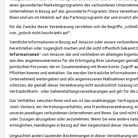
eines gesonderten Marketingprogramms des verbundenen Unternehmens
Unternehmen in Bezug auf das gesonderte Programm. Diese Vereinbarung
Ihnen und uns im Hinblick auf das Partnerprogramm dar und ersetzt al
Für die Zwecke dieser Vereinbarung verstehen sich die Begriffe „schließ
von „jedoch nicht beschränkt auf“.
Sämtliche Informationen in Bezug auf Amazon oder unsere verbunde
bereitstellen oder zugänglich machen und die nicht öffentlich bekannt bz
Informationen
“ von Amazon dar und verbleiben im alleinigen Eigent
wie dies angemessenerweise für die Erbringung Ihrer Leistungen gemäß d
juristischen Personen, die im Zusammenhang mit Ihrem Konto Zugriff au
Pflichten kennen und einhalten. Sie werden Vertrauliche Informationen 
Unternehmen) weitergeben und alle angemessenen Maßnahmen ergreifen
schützen, die gemäß dieser Vereinbarung nicht ausdrücklich zulässig is
Vertraulichkeits- oder Geheimhaltungsvereinbarungen und gilt für die
Das Verhältnis zwischen Ihnen und uns ist das unabhängiger Vertragspa
Joint-Venture, ein Vertretungsverhältnis, eine Franchisevereinbarung, 
unseren jeweiligen verbundenen Unternehmen und Ihnen. Sie sind ni
oder Zusagen abzugeben oder anzunehmen. Wenn Sie eine andere natürli
ermöglichen, Handlungen in Bezug auf den Gegenstand dieser Vereinbar
Ungeachtet anders lautender Bestimmungen in dieser Vereinbarung wird