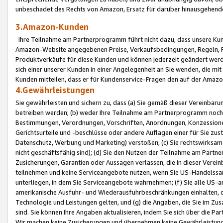
unbeschadet des Rechts von Amazon, Ersatz für darüber hinausgehen
3.Amazon-Kunden
Ihre Teilnahme am Partnerprogramm führt nicht dazu, dass unsere Kun
Amazon-Website angegebenen Preise, Verkaufsbedingungen, Regeln, Ri
Produktverkäufe für diese Kunden und können jederzeit geändert werde
sich einer unserer Kunden in einer Angelegenheit an Sie wenden, die 
Kunden mitteilen, dass er für Kundenservice-Fragen den auf der Ama
4.Gewährleistungen
Sie gewährleisten und sichern zu, dass (a) Sie gemäß dieser Vereinba
betreiben werden; (b) weder Ihre Teilnahme am Partnerprogramm noch d
Bestimmungen, Verordnungen, Vorschriften, Anordnungen, Konzessionen,
Gerichtsurteile und -beschlüsse oder andere Auflagen einer für Sie zu
Datenschutz, Werbung und Marketing) verstoßen; (c) Sie rechtswirksam 
nicht geschäftsfähig sind); (d) Sie den Nutzen der Teilnahme am Partne
Zusicherungen, Garantien oder Aussagen verlassen, die in dieser Verein
teilnehmen und keine Serviceangebote nutzen, wenn Sie US-Handelssa
unterliegen, in dem Sie Serviceangebote wahrnehmen; (f) Sie alle US
amerikanische Ausfuhr- und Wiederausfuhrbeschränkungen einhalten, 
Technologie und Leistungen gelten, und (g) die Angaben, die Sie im 
sind. Sie können Ihre Angaben aktualisieren, indem Sie sich über die 
Wir machen keine Zusicherungen und übernehmen keine Gewährleistun