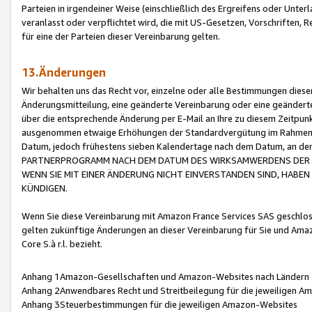
Parteien in irgendeiner Weise (einschließlich des Ergreifens oder Unt
veranlasst oder verpflichtet wird, die mit US-Gesetzen, Vorschriften,
für eine der Parteien dieser Vereinbarung gelten.
13.Änderungen
Wir behalten uns das Recht vor, einzelne oder alle Bestimmungen diese
Änderungsmitteilung, eine geänderte Vereinbarung oder eine geänderte 
über die entsprechende Änderung per E-Mail an Ihre zu diesem Zeitpun
ausgenommen etwaige Erhöhungen der Standardvergütung im Rahmen
Datum, jedoch frühestens sieben Kalendertage nach dem Datum, an de
PARTNERPROGRAMM NACH DEM DATUM DES WIRKSAMWERDENS DER Ä
WENN SIE MIT EINER ÄNDERUNG NICHT EINVERSTANDEN SIND, HABEN S
KÜNDIGEN.
Wenn Sie diese Vereinbarung mit Amazon France Services SAS geschlo
gelten zukünftige Änderungen an dieser Vereinbarung für Sie und Ama
Core S.à r.l. bezieht.
Anhang 1Amazon-Gesellschaften und Amazon-Websites nach Ländern
Anhang 2Anwendbares Recht und Streitbeilegung für die jeweiligen 
Anhang 3Steuerbestimmungen für die jeweiligen Amazon-Websites