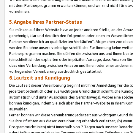
mit dem Partnerprogramm erwarten können, und wir sind nicht für etwa
vornehmen.
5.Angabe Ihres Partner-Status
Sie müssen auf Ihrer Website bzw. an jeder anderen Stelle, an der Am
genehmigt, klar und deutlich den folgenden oder einen im Wesentlichen
Partner verdiene ich an qualifizierten Verkäufen“. Abgesehen von die
werden Sie ohne unsere vorherige schriftliche Zustimmung keine weite
Partnerprogramm machen. Sie dürfen die zwischen uns und Ihnen best
(einschließlich der expliziten oder impliziten Aussage, dass Amazon Si
dass eine Verbindung zwischen Amazon und Ihnen oder einer anderen natü
vorliegenden Vereinbarung ausdrücklich gestattet ist.
6.Laufzeit und Kündigung
Die Laufzeit dieser Vereinbarung beginnt mit Ihrer Anmeldung für die 
jederzeit ordentlich oder aus wichtigem Grund durch schriftliche Kündi
automatisch und unter Ausschluss des Gerichtswegs), wobei eine solch
können kündigen, indem Sie sich über die Partner-Website in Ihrem Ko
auswählen.
Ferner können wir diese Vereinbarung jederzeit aus wichtigem Grund dur
Sie Ihre Pflichten aus dieser Vereinbarung erheblich verletzen; (b) wen
Programmrichtlinien) nicht innerhalb von 7 Tagen nach unserer Benachr
oder Haftungsansprüchen im Zusammenhang mit Ihrer Teilnahme am Pa