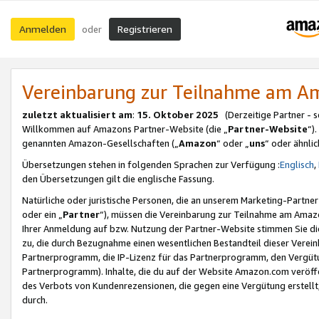
Anmelden
Registrieren
oder
Vereinbarung zur Teilnahme am 
zuletzt aktualisiert am
:
15. Oktober 2025
(Derzeitige Partner - 
Willkommen auf Amazons Partner-Website (die „
Partner-Website
“)
genannten Amazon-Gesellschaften („
Amazon
“ oder „
uns
“ oder ähnli
Übersetzungen stehen in folgenden Sprachen zur Verfügung :
Englisch
,
den Übersetzungen gilt die englische Fassung.
Natürliche oder juristische Personen, die an unserem Marketing-Partn
oder ein „
Partner
“), müssen die Vereinbarung zur Teilnahme am Ama
Ihrer Anmeldung auf bzw. Nutzung der Partner-Website stimmen Sie die
zu, die durch Bezugnahme einen wesentlichen Bestandteil dieser Verei
Partnerprogramm, die IP-Lizenz für das Partnerprogramm, den Vergütu
Partnerprogramm). Inhalte, die du auf der Website Amazon.com veröffe
des Verbots von Kundenrezensionen, die gegen eine Vergütung erstellt, 
durch.