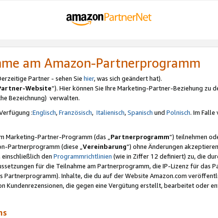
nahme am Amazon-Partnerprogramm
rzeitige Partner - sehen Sie
hier
, was sich geändert hat).
Partner-Website
“). Hier können Sie Ihre Marketing-Partner-Beziehung zu d
iche Bezeichnung) verwalten.
Verfügung :
Englisch
,
Französisch
,
Italienisch
,
Spanisch
und
Polnisch
. Im Fall
erem Marketing-Partner-Programm (das „
Partnerprogramm
“) teilnehmen od
on-Partnerprogramm (diese „
Vereinbarung
“) ohne Änderungen akzeptieren
 einschließlich den
Programmrichtlinien
(wie in Ziffer 12 definiert) zu, die 
raussetzungen für die Teilnahme am Partnerprogramm, die IP-Lizenz für das
s Partnerprogramm). Inhalte, die du auf der Website Amazon.com veröffentl
n Kundenrezensionen, die gegen eine Vergütung erstellt, bearbeitet oder ent
mms