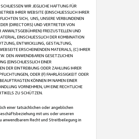
CHLIESSEN WIR JEGLICHE HAFTUNG FÜR
TRIEB IHRER WEBSITE (EINSCHLIESSLICH IHRER
FLICHTEN SICH, UNS, UNSERE VERBUNDENEN
EDER (DIRECTORS) UND VERTRETER VON
R ANWALTSGEBÜHREN) FREIZUSTELLEN UND
ATERIAL, EINSCHLIESSLICH DER KOMBINATION
NUTZUNG, ENTWICKLUNG, GESTALTUNG,
EBSEITE ERSCHEINENDEN MATERIALS, (C) IHRER
ZW. DEN ANWENDBAREN GESETZLICHEN
NG (EINSCHLIESSLICH EINER
BEN DER EINTREIBUNG ODER ZAHLUNG IHRER
LICHTUNGEN, ODER (F) FAHRLÄSSIGKEIT ODER
 BEAUFTRAGTEN KÖNNEN IM NAMEN EINER
HANDLUNG VORNEHMEN, UM EINE RECHTLICHE
TIKELS ZU SCHÜTZEN.
ich einer tatsächlichen oder angeblichen
Geschäftsbeziehung mit uns oder unseren
u anwendbarem Recht und Streitbeilegung in