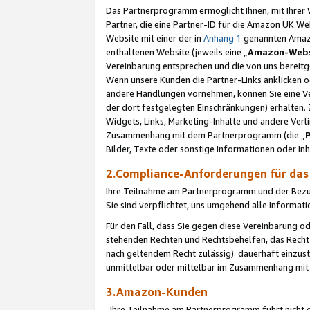
Das Partnerprogramm ermöglicht Ihnen, mit Ihrer W
Partner, die eine Partner-ID für die Amazon UK W
Website mit einer der in
Anhang 1
genannten Amazon
enthaltenen Website (jeweils eine „
Amazon-Webs
Vereinbarung entsprechen und die von uns bereitg
Wenn unsere Kunden die Partner-Links anklicken 
andere Handlungen vornehmen, können Sie eine Ver
der dort festgelegten Einschränkungen) erhalten. 
Widgets, Links, Marketing-Inhalte und andere Ver
Zusammenhang mit dem Partnerprogramm (die „
Bilder, Texte oder sonstige Informationen oder In
2.Compliance-Anforderungen für d
Ihre Teilnahme am Partnerprogramm und der Bezug 
Sie sind verpflichtet, uns umgehend alle Informat
Für den Fall, dass Sie gegen diese Vereinbarung 
stehenden Rechten und Rechtsbehelfen, das Recht
nach geltendem Recht zulässig) dauerhaft einzus
unmittelbar oder mittelbar im Zusammenhang mit
3.Amazon-Kunden
Ihre Teilnahme am Partnerprogramm führt nicht d