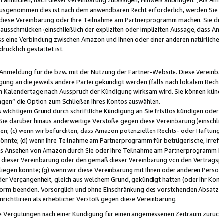
usgenommen dies ist nach dem anwendbaren Recht erforderlich, werden Sie 
f diese Vereinbarung oder Ihre Teilnahme am Partnerprogramm machen. Sie d
usschmücken (einschließlich der expliziten oder impliziten Aussage, dass A
 eine Verbindung zwischen Amazon und Ihnen oder einer anderen natürlichen 
rücklich gestattet ist.
r Anmeldung für die bzw. mit der Nutzung der Partner-Website. Diese Vereinb
gung an die jeweils andere Partei gekündigt werden (falls nach lokalem Rech
n Kalendertage nach Ausspruch der Kündigung wirksam wird. Sie können kündi
ngen“ die Option zum Schließen Ihres Kontos auswählen.
 wichtigem Grund durch schriftliche Kündigung an Sie fristlos kündigen oder I
 Sie darüber hinaus anderweitige Verstöße gegen diese Vereinbarung (einschli
ben; (c) wenn wir befürchten, dass Amazon potenziellen Rechts- oder Haftu
nnte; (d) wenn Ihre Teilnahme am Partnerprogramm für betrügerische, irref
das Ansehen von Amazon durch Sie oder Ihre Teilnahme am Partnerprogramm b
ieser Vereinbarung oder den gemäß dieser Vereinbarung von den Vertragspa
liegen könnte; (g) wenn wir diese Vereinbarung mit Ihnen oder anderen Perso
 der Vergangenheit, gleich aus welchem Grund, gekündigt hatten (oder Ihr Ko
rm beenden. Vorsorglich und ohne Einschränkung des vorstehenden Absatzes
richtlinien als erheblicher Verstoß gegen diese Vereinbarung.
e Vergütungen nach einer Kündigung für einen angemessenen Zeitraum zurückb