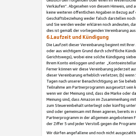
Verkäufen“. Abgesehen von diesem Hinweis, und a
keine weiteren öffentlichen Angaben in Bezug au
Geschäftsbeziehung weder falsch darstellen noch a
und Sie werden weder erklären noch andeuten, dass
dies ist gemäß der vorliegenden Vereinbarung ausd
6.Laufzeit und Kündigung
Die Laufzeit dieser Vereinbarung beginnt mit Ihre
oder aus wichtigem Grund durch schriftliche Kündi
Gerichtswegs), wobei eine solche Kündigung siebe
Ihrem Konto einloggen und unter „Kontoeinstellu
Ferner können wir diese Vereinbarung jederzeit aus
dieser Vereinbarung erheblich verletzen; (b) wenn
Tagen nach unserer Benachrichtigung an Sie behe
Teilnahme am Partnerprogramm ausgesetzt sein kö
wenn wir der Meinung sind, dass die Marke oder 
Meinung sind, dass Amazon im Zusammenhang mit d
zum Steuereinbehalt unterliegt oder künftig unter
sind oder gemeinsam mit Ihnen agieren, bereits in
Partnerprogramm in der allgemein angebotenen Fo
der Ziffer 5 und jeder Verstoß gegen die Programm
Wir dürfen angefallene und noch nicht ausgezahlt