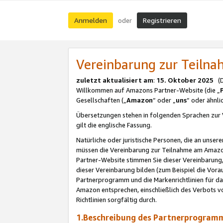
Anmelden
Registrieren
oder
Vereinbarung zur Teil
zuletzt aktualisiert am
:
15. Oktober 2025
(De
Willkommen auf Amazons Partner-Website (die „
Gesellschaften („
Amazon
“ oder „
uns
“ oder ähnl
Übersetzungen stehen in folgenden Sprachen zur 
gilt die englische Fassung.
Natürliche oder juristische Personen, die an uns
müssen die Vereinbarung zur Teilnahme am Amaz
Partner-Website stimmen Sie dieser Vereinbarung,
dieser Vereinbarung bilden (zum Beispiel die Vo
Partnerprogramm und die Markenrichtlinien für da
Amazon entsprechen, einschließlich des Verbots vo
Richtlinien sorgfältig durch.
1.Beschreibung des Partnerprogra