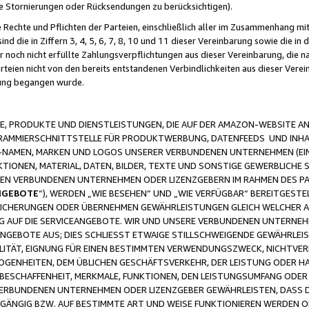
ge Stornierungen oder Rücksendungen zu berücksichtigen).
 Rechte und Pflichten der Parteien, einschließlich aller im Zusammenhang m
 die in Ziffern 3, 4, 5, 6, 7, 8, 10 und 11 dieser Vereinbarung sowie die in
er noch nicht erfüllte Zahlungsverpflichtungen aus dieser Vereinbarung, die
arteien nicht von den bereits entstandenen Verbindlichkeiten aus dieser Ver
gung begangen wurde.
 PRODUKTE UND DIENSTLEISTUNGEN, DIE AUF DER AMAZON-WEBSITE AN
GRAMMIERSCHNITTSTELLE FÜR PRODUKTWERBUNG, DATENFEEDS UND INH
-NAMEN, MARKEN UND LOGOS UNSERER VERBUNDENEN UNTERNEHMEN (EIN
IONEN, MATERIAL, DATEN, BILDER, TEXTE UND SONSTIGE GEWERBLICHE 
EREN VERBUNDENEN UNTERNEHMEN ODER LIZENZGEBERN IM RAHMEN DES 
NGEBOTE
“), WERDEN „WIE BESEHEN“ UND „WIE VERFÜGBAR“ BEREITGEST
CHERUNGEN ODER ÜBERNEHMEN GEWÄHRLEISTUNGEN GLEICH WELCHER AR
ZUG AUF DIE SERVICEANGEBOTE. WIR UND UNSERE VERBUNDENEN UNTERNEH
ANGEBOTE AUS; DIES SCHLIESST ETWAIGE STILLSCHWEIGENDE GEWÄHRLE
LITÄT, EIGNUNG FÜR EINEN BESTIMMTEN VERWENDUNGSZWECK, NICHTVER
OGENHEITEN, DEM ÜBLICHEN GESCHÄFTSVERKEHR, DER LEISTUNG ODER H
 BESCHAFFENHEIT, MERKMALE, FUNKTIONEN, DEN LEISTUNGSUMFANG ODER
VERBUNDENEN UNTERNEHMEN ODER LIZENZGEBER GEWÄHRLEISTEN, DASS D
HGÄNGIG BZW. AUF BESTIMMTE ART UND WEISE FUNKTIONIEREN WERDEN 