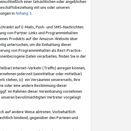
nschließlich einer tatsächlichen oder angeblichen
Geschäftsbeziehung mit uns oder unseren
mungen in
Anhang 3
.
schränkt auf E-Mails, Push- und SMS-Nachrichten.
ellung von Partner-Links und Programminhalten
 eines Produkts auf der Amazon-Website über
tig untersuchen, um die Einhaltung dieser
ntierung von Programminhalten als Best-Practice-
sonenbezogene Daten verarbeiten, finden Sie in der
telbar) Internet-Verkehr (Traffic) anregen können,
rnehmen jederzeit (unmittelbar oder mittelbar)
b stehen, (c) ein Versäumnis unsererseits, Ihre
fene oder eine andere Bestimmung dieser
r ggf. im Rahmen dieser Vereinbarung vornehmen
ch unseren bevollmächtigten Vertreter vorgelegt
ch auf andere Weise abtreten. Vorbehaltlich
rechtlich bindend, gegenüber den Parteien und