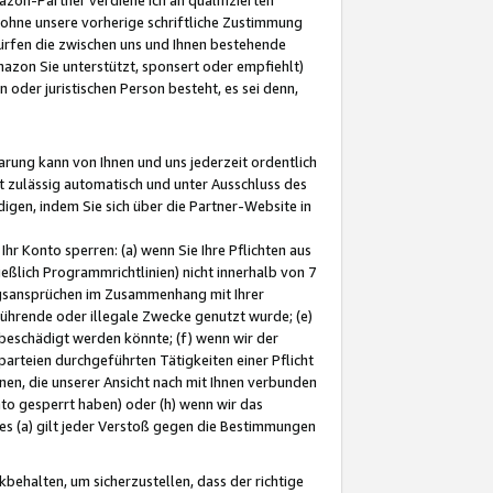
ohne unsere vorherige schriftliche Zustimmung
ürfen die zwischen uns und Ihnen bestehende
mazon Sie unterstützt, sponsert oder empfiehlt)
oder juristischen Person besteht, es sei denn,
arung kann von Ihnen und uns jederzeit ordentlich
t zulässig automatisch und unter Ausschluss des
gen, indem Sie sich über die Partner-Website in
hr Konto sperren: (a) wenn Sie Ihre Pflichten aus
eßlich Programmrichtlinien) nicht innerhalb von 7
ngsansprüchen im Zusammenhang mit Ihrer
ührende oder illegale Zwecke genutzt wurde; (e)
eschädigt werden könnte; (f) wenn wir der
rteien durchgeführten Tätigkeiten einer Pflicht
nen, die unserer Ansicht nach mit Ihnen verbunden
nto gesperrt haben) oder (h) wenn wir das
 (a) gilt jeder Verstoß gegen die Bestimmungen
ehalten, um sicherzustellen, dass der richtige