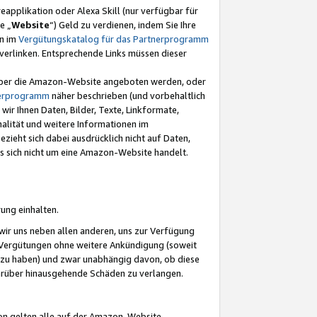
eapplikation oder Alexa Skill (nur verfügbar für
e „
Website
“) Geld zu verdienen, indem Sie Ihre
en im
Vergütungskatalog für das Partnerprogramm
t) verlinken. Entsprechende Links müssen dieser
e über die Amazon-Website angeboten werden, oder
nerprogramm
näher beschrieben (und vorbehaltlich
ir Ihnen Daten, Bilder, Texte, Linkformate,
alität und weitere Informationen im
zieht sich dabei ausdrücklich nicht auf Daten,
es sich nicht um eine Amazon-Website handelt.
rung einhalten.
ir uns neben allen anderen, uns zur Verfügung
n Vergütungen ohne weitere Ankündigung (soweit
 zu haben) und zwar unabhängig davon, ob diese
darüber hinausgehende Schäden zu verlangen.
on gelten alle auf der Amazon-Website