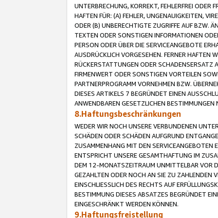
UNTERBRECHUNG, KORREKT, FEHLERFREI ODER 
HAFTEN FÜR: (A) FEHLER, UNGENAUIGKEITEN, 
ODER (B) UNBERECHTIGTE ZUGRIFFE AUF BZW. 
TEXTEN ODER SONSTIGEN INFORMATIONEN ODER 
PERSON ODER ÜBER DIE SERVICEANGEBOTE ERHA
AUSDRÜCKLICH VORGESEHEN. FERNER HAFTEN 
RÜCKERSTATTUNGEN ODER SCHADENSERSATZ AU
FIRMENWERT ODER SONSTIGEN VORTEILEN SOWIE
PARTNERPROGRAMM VORNEHMEN BZW. ÜBERNEHM
DIESES ARTIKELS 7 BEGRÜNDET EINEN AUSSCH
ANWENDBAREN GESETZLICHEN BESTIMMUNGEN 
8.Haftungsbeschränkungen
WEDER WIR NOCH UNSERE VERBUNDENEN UNTERN
SCHÄDEN ODER SCHÄDEN AUFGRUND ENTGANGENE
ZUSAMMENHANG MIT DEN SERVICEANGEBOTEN EN
ENTSPRICHT UNSERE GESAMTHAFTUNG IM ZUSAM
DEM 12-MONATSZEITRAUM UNMITTELBAR VOR DE
GEZAHLTEN ODER NOCH AN SIE ZU ZAHLENDEN V
EINSCHLIESSLICH DES RECHTS AUF ERFÜLLUNGS
BESTIMMUNG DIESES ABSATZES BEGRÜNDET EI
EINGESCHRÄNKT WERDEN KÖNNEN.
9.Haftungsfreistellung