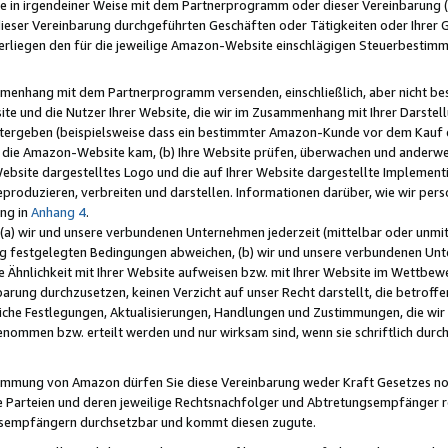
e in irgendeiner Weise mit dem Partnerprogramm oder dieser Vereinbarung (ei
ieser Vereinbarung durchgeführten Geschäften oder Tätigkeiten oder Ihrer 
liegen den für die jeweilige Amazon-Website einschlägigen Steuerbestim
mmenhang mit dem Partnerprogramm versenden, einschließlich, aber nicht be
site und die Nutzer Ihrer Website, die wir im Zusammenhang mit Ihrer Darst
itergeben (beispielsweise dass ein bestimmter Amazon-Kunde vor dem Kauf
uf die Amazon-Website kam, (b) Ihre Website prüfen, überwachen und anderwei
r Website dargestelltes Logo und die auf Ihrer Website dargestellte Impleme
reproduzieren, verbreiten und darstellen. Informationen darüber, wie wir per
ng in
Anhang 4
.
 (a) wir und unsere verbundenen Unternehmen jederzeit (mittelbar oder unmit
ng festgelegten Bedingungen abweichen, (b) wir und unsere verbundenen Unte
 Ähnlichkeit mit Ihrer Website aufweisen bzw. mit Ihrer Website im Wettbewer
barung durchzusetzen, keinen Verzicht auf unser Recht darstellt, die betrof
liche Festlegungen, Aktualisierungen, Handlungen und Zustimmungen, die wi
enommen bzw. erteilt werden und nur wirksam sind, wenn sie schriftlich dur
stimmung von Amazon dürfen Sie diese Vereinbarung weder Kraft Gesetzes no
die Parteien und deren jeweilige Rechtsnachfolger und Abtretungsempfänger 
ngsempfängern durchsetzbar und kommt diesen zugute.