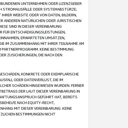
VERBUNDENEN UNTERNEHMEN ODER LIZENZGEBER
ICH STROMAUSFÄLLE ODER SYSTEMABSTÜRZE;
IHRER WEBSITE ODER VON DATEN, BILDERN,
ER ANDEREN NATÜRLICHEN ODER JURISTISCHEN
ESE SIND IN DIESER VEREINBARUNG
R FÜR ENTSCHÄDIGUNGSLEISTUNGEN,
EINNAHMEN, ERWARTETEN UMSÄTZEN,
SIE IM ZUSAMMENHANG MIT IHRER TEILNAHME AM
M PARTNERPROGRAMM. KEINE BESTIMMUNG
DER ZUSICHERUNGEN, DIE NACH DEN
GESCHÄDEN, KONKRETE ODER EXEMPLARISCHE
SFALL ODER DATENVERLUST, DIE IM
OLCHER SCHÄDEN HINGEWIESEN WURDEN. FERNER
BETRAGS DER LAUT DIESER VEREINBARUNG IN
HAFTUNGSANSPRUCH GEFÜHRT HAT, BEREITS
SBEHELFE NACH EQUITY-RECHT,
NHANG MIT DIESER VEREINBARUNG. KEINE
TZLICHEN BESTIMMUNGEN NICHT