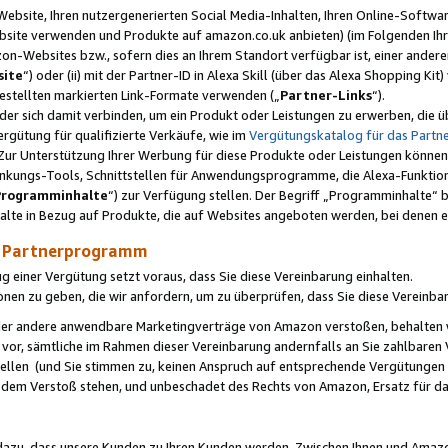
ebsite, Ihren nutzergenerierten Social Media-Inhalten, Ihren Online-Softwar
ebsite verwenden und Produkte auf amazon.co.uk anbieten) (im Folgenden Ihr
-Websites bzw., sofern dies an Ihrem Standort verfügbar ist, einer ander
ite
“) oder (ii) mit der Partner-ID in Alexa Skill (über das Alexa Shopping Ki
estellten markierten Link-Formate verwenden („
Partner-Links
“).
oder sich damit verbinden, um ein Produkt oder Leistungen zu erwerben, di
gütung für qualifizierte Verkäufe, wie im
Vergütungskatalog für das Part
Zur Unterstützung Ihrer Werbung für diese Produkte oder Leistungen können w
linkungs-Tools, Schnittstellen für Anwendungsprogramme, die Alexa-Funktion
Programminhalte
“) zur Verfügung stellen. Der Begriff „Programminhalte“ be
halte in Bezug auf Produkte, die auf Websites angeboten werden, bei denen 
as Partnerprogramm
einer Vergütung setzt voraus, dass Sie diese Vereinbarung einhalten.
ionen zu geben, die wir anfordern, um zu überprüfen, dass Sie diese Vereinba
oder andere anwendbare Marketingverträge von Amazon verstoßen, behalten w
 vor, sämtliche im Rahmen dieser Vereinbarung andernfalls an Sie zahlbare
tellen (und Sie stimmen zu, keinen Anspruch auf entsprechende Vergütungen
 dem Verstoß stehen, und unbeschadet des Rechts von Amazon, Ersatz für 
azu, dass unsere Kunden zu Ihren Kunden werden. Zwischen Ihnen und Amaz