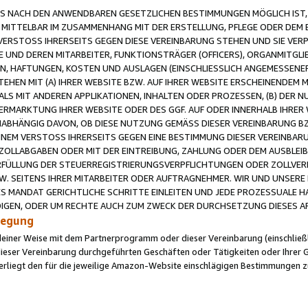
 NACH DEN ANWENDBAREN GESETZLICHEN BESTIMMUNGEN MÖGLICH IST, S
MITTELBAR IM ZUSAMMENHANG MIT DER ERSTELLUNG, PFLEGE ODER DEM BE
ERSTOSS IHRERSEITS GEGEN DIESE VEREINBARUNG STEHEN UND SIE VERP
UND DEREN MITARBEITER, FUNKTIONSTRÄGER (OFFICERS), ORGANMITGLI
N, HAFTUNGEN, KOSTEN UND AUSLAGEN (EINSCHLIESSLICH ANGEMESSENE
HEN MIT (A) IHRER WEBSITE BZW. AUF IHRER WEBSITE ERSCHEINENDEM M
LS MIT ANDEREN APPLIKATIONEN, INHALTEN ODER PROZESSEN, (B) DER 
RMARKTUNG IHRER WEBSITE ODER DES GGF. AUF ODER INNERHALB IHRER W
ABHÄNGIG DAVON, OB DIESE NUTZUNG GEMÄSS DIESER VEREINBARUNG B
EINEM VERSTOSS IHRERSEITS GEGEN EINE BESTIMMUNG DIESER VEREINBARU
D ZOLLABGABEN ODER MIT DER EINTREIBUNG, ZAHLUNG ODER DEM AUSBLEI
FÜLLUNG DER STEUERREGISTRIERUNGSVERPFLICHTUNGEN ODER ZOLLVERPF
W. SEITENS IHRER MITARBEITER ODER AUFTRAGNEHMER. WIR UND UNSERE
ES MANDAT GERICHTLICHE SCHRITTE EINLEITEN UND JEDE PROZESSUALE 
GEN, ODER UM RECHTE AUCH ZUM ZWECK DER DURCHSETZUNG DIESES AR
ilegung
endeiner Weise mit dem Partnerprogramm oder dieser Vereinbarung (einschließl
ieser Vereinbarung durchgeführten Geschäften oder Tätigkeiten oder Ihrer 
iegt den für die jeweilige Amazon-Website einschlägigen Bestimmungen z