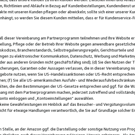
, Richtlinien und Abläufe in Bezug auf Kundenbestellungen, Kundendienst 
kte mit unseren Kunden pflegen oder abwickeln; sollte sich einer unserer Ku
nhängt, so werden Sie diesem Kunden mitteilen, dass er für Kundenservic
emäß dieser Vereinbarung am Partnerprogramm teilnehmen und Ihre Website er
ellung, Pflege oder der Betrieb Ihrer Website gegen anwendbare gesetzlich
skodizes, Branchenstandards, Selbstregulierungsregeln, Gerichtsurteile und 
ngen zu elektronischer Kommunikation, Datenschutz, Werbung und Marketing)
 oder aus anderen Gründen nicht geschäftsfähig sind); (d) Sie den Nutzen de
cherungen, Garantien oder Aussagen verlassen, die in dieser Vereinbarung nich
gebote nutzen, wenn Sie US-Handelssanktionen oder US-Recht entsprechen
men; (f) Sie alle US-amerikanischen Ausfuhr- und Wiederausfuhrbeschränkun
ten, die den Bestimmungen der US-Gesetze entsprechen und ggf. für die Wa
hang mit dem Partnerprogramm machen, jederzeit zutreffend und vollständig 
 Konto einloggen und „Kontoeinstellungen“ auswählen.
keine Gewährleistungen im Hinblick auf das Besucher- und Vergütungsvolu
icht für etwaige Handlungen verantwortlich, die Sie auf Grundlage solcher
en Stelle, an der Amazon ggf. die Darstellung oder sonstige Nutzung von Pr
 ähnlichen, nach dieser Vereinbarung zulässigen, Hinweis anbringen: „Als Ama