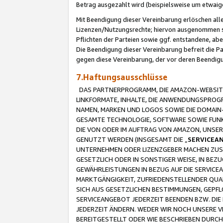
Betrag ausgezahlt wird (beispielsweise um etwai
Mit Beendigung dieser Vereinbarung erlöschen alle
Lizenzen/Nutzungsrechte; hiervon ausgenommen sind
Pflichten der Parteien sowie ggf. entstandene, ab
Die Beendigung dieser Vereinbarung befreit die P
gegen diese Vereinbarung, der vor deren Beendi
7.Haftungsausschlüsse
DAS PARTNERPROGRAMM, DIE AMAZON-WEBSITE,
LINKFORMATE, INHALTE, DIE ANWENDUNGSPRO
NAMEN, MARKEN UND LOGOS SOWIE DIE DOMAIN
GESAMTE TECHNOLOGIE, SOFTWARE SOWIE FUNKT
DIE VON ODER IM AUFTRAG VON AMAZON, UNS
GENUTZT WERDEN (INSGESAMT DIE „
SERVICEA
UNTERNEHMEN ODER LIZENZGEBER MACHEN ZUSI
GESETZLICH ODER IN SONSTIGER WEISE, IN BE
GEWÄHRLEISTUNGEN IN BEZUG AUF DIE SERVICE
MARKTGÄNGIGKEIT, ZUFRIEDENSTELLENDER QUA
SICH AUS GESETZLICHEN BESTIMMUNGEN, GEPFL
SERVICEANGEBOT JEDERZEIT BEENDEN BZW. DIE
JEDERZEIT ÄNDERN. WEDER WIR NOCH UNSERE 
BEREITGESTELLT ODER WIE BESCHRIEBEN DURC