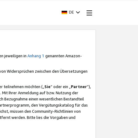
DE
en jeweiligen in
Anhang 1
genannten Amazon-
e von Widersprüchen zwischen den Übersetzungen
er teilnehmen möchten („
Sie
“ oder ein „
Partner
“),
. Mit Ihrer Anmeldung auf bzw. Nutzung der
durch Bezugnahme einen wesentlichen Bestandteil
 Partnerprogramm, den Vergütungskatalog für das
ichst, müssen den Community-Richtlinien von
fernt werden. Bitte lies die Vorgaben und