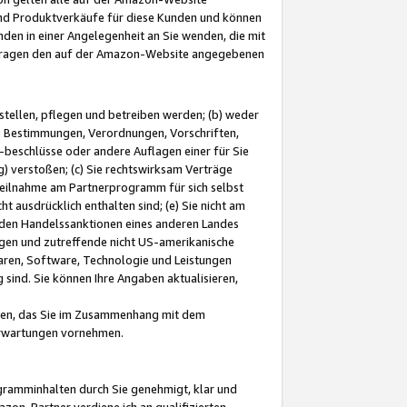
und Produktverkäufe für diese Kunden und können
nden in einer Angelegenheit an Sie wenden, die mit
e-Fragen den auf der Amazon-Website angegebenen
stellen, pflegen und betreiben werden; (b) weder
e Bestimmungen, Verordnungen, Vorschriften,
-beschlüsse oder andere Auflagen einer für Sie
 verstoßen; (c) Sie rechtswirksam Verträge
r Teilnahme am Partnerprogramm für sich selbst
t ausdrücklich enthalten sind; (e) Sie nicht am
den Handelssanktionen eines anderen Landes
gen und zutreffende nicht US-amerikanische
ren, Software, Technologie und Leistungen
sind. Sie können Ihre Angaben aktualisieren,
men, das Sie im Zusammenhang mit dem
 Erwartungen vornehmen.
ogramminhalten durch Sie genehmigt, klar und
zon-Partner verdiene ich an qualifizierten