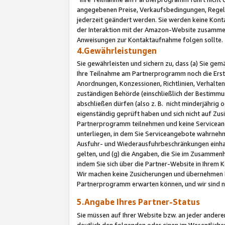
angegebenen Preise, Verkaufsbedingungen, Regeln
jederzeit geändert werden. Sie werden keine Konta
der Interaktion mit der Amazon-Website zusamme
Anweisungen zur Kontaktaufnahme folgen sollte.
4.Gewährleistungen
Sie gewährleisten und sichern zu, dass (a) Sie g
Ihre Teilnahme am Partnerprogramm noch die Erst
Anordnungen, Konzessionen, Richtlinien, Verhalten
zuständigen Behörde (einschließlich der Bestimmu
abschließen dürfen (also z. B. nicht minderjährig
eigenständig geprüft haben und sich nicht auf Zusi
Partnerprogramm teilnehmen und keine Servicean
unterliegen, in dem Sie Serviceangebote wahrneh
Ausfuhr- und Wiederausfuhrbeschränkungen einhal
gelten, und (g) die Angaben, die Sie im Zusammen
indem Sie sich über die Partner-Website in Ihrem
Wir machen keine Zusicherungen und übernehmen 
Partnerprogramm erwarten können, und wir sind n
5.Angabe Ihres Partner-Status
Sie müssen auf Ihrer Website bzw. an jeder ander
deutlich den folgenden oder einen im Wesentlichen