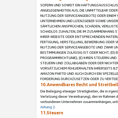
SOFERN UND SOWEIT EIN HAFTUNGSAUSSCHLUSS
ANGELEGENHEITEN AUS, DIE UNMITTELBAR ODER 
NUTZUNG DER SERVICEANGEBOTE) ODER EINEM V
UNTERNEHMEN UND LIZENZGEBER SOWIE UNSERE 
SÄMTLICHEN ANSPRÜCHEN, SCHÄDEN, VERLUSTE
SCHADLOS ZUHALTEN, DIE IM ZUSAMMENHANG STE
IHRER WEBSITE ODER ENTSPRECHENDEN MATERIA
FERTIGUNG, HERSTELLUNG, BEWERBUNG ODER VE
NUTZUNG DER SERVICEANGEBOTE UND ZWAR UN
BESTIMMUNGEN ZULÄSSIG IST ODER NICHT, (D) 
PROGRAMMRICHTLINIE), (E) IHREN STEUERN UN
STEUERN UND ZOLLABGABEN ODER DER NICHTER
VORSÄTZLICHEM FEHLVERHALTEN IHRERSEITS BZ
AMAZON PARTEI UND AUCH DURCH EIN SPEZIELL
FORDERUNG DURCHZUSETZEN ODER ZU VERTEIDI
10.Anwendbares Recht und Streitbe
Die Beilegung etwaiger Streitigkeiten, die in irg
Verletzung dieser Vereinbarung), den im Rahmen d
verbundenen Unternehmen zusammenhängen, unterl
Anhang 2
.
11.Steuern