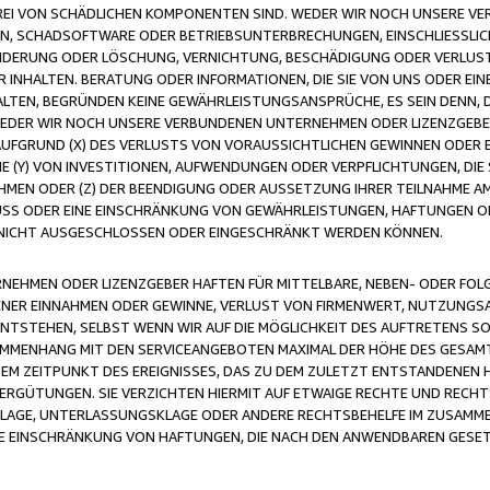
FREI VON SCHÄDLICHEN KOMPONENTEN SIND. WEDER WIR NOCH UNSERE 
VIREN, SCHADSOFTWARE ODER BETRIEBSUNTERBRECHUNGEN, EINSCHLIESSL
ÄNDERUNG ODER LÖSCHUNG, VERNICHTUNG, BESCHÄDIGUNG ODER VERLUST 
INHALTEN. BERATUNG ODER INFORMATIONEN, DIE SIE VON UNS ODER EIN
LTEN, BEGRÜNDEN KEINE GEWÄHRLEISTUNGSANSPRÜCHE, ES SEIN DENN, DI
WEDER WIR NOCH UNSERE VERBUNDENEN UNTERNEHMEN ODER LIZENZGEBE
FGRUND (X) DES VERLUSTS VON VORAUSSICHTLICHEN GEWINNEN ODER 
 (Y) VON INVESTITIONEN, AUFWENDUNGEN ODER VERPFLICHTUNGEN, DIE 
EN ODER (Z) DER BEENDIGUNG ODER AUSSETZUNG IHRER TEILNAHME A
LUSS ODER EINE EINSCHRÄNKUNG VON GEWÄHRLEISTUNGEN, HAFTUNGEN O
NICHT AUSGESCHLOSSEN ODER EINGESCHRÄNKT WERDEN KÖNNEN.
EHMEN ODER LIZENZGEBER HAFTEN FÜR MITTELBARE, NEBEN- ODER FOL
R EINNAHMEN ODER GEWINNE, VERLUST VON FIRMENWERT, NUTZUNGSAU
TSTEHEN, SELBST WENN WIR AUF DIE MÖGLICHKEIT DES AUFTRETENS S
MENHANG MIT DEN SERVICEANGEBOTEN MAXIMAL DER HÖHE DES GESAMT
M ZEITPUNKT DES EREIGNISSES, DAS ZU DEM ZULETZT ENTSTANDENEN 
ERGÜTUNGEN. SIE VERZICHTEN HIERMIT AUF ETWAIGE RECHTE UND RECHT
KLAGE, UNTERLASSUNGSKLAGE ODER ANDERE RECHTSBEHELFE IM ZUSAMME
NE EINSCHRÄNKUNG VON HAFTUNGEN, DIE NACH DEN ANWENDBAREN GESE