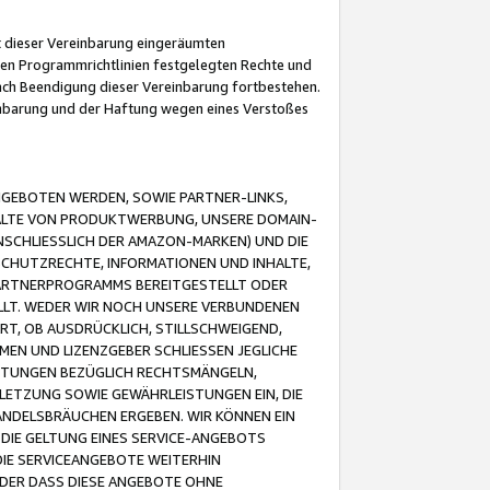
it dieser Vereinbarung eingeräumten
 den Programmrichtlinien festgelegten Rechte und
 nach Beendigung dieser Vereinbarung fortbestehen.
einbarung und der Haftung wegen eines Verstoßes
GEBOTEN WERDEN, SOWIE PARTNER-LINKS,
ALTE VON PRODUKTWERBUNG, UNSERE DOMAIN-
SCHLIESSLICH DER AMAZON-MARKEN) UND DIE
SCHUTZRECHTE, INFORMATIONEN UND INHALTE,
PARTNERPROGRAMMS BEREITGESTELLT ODER
ELLT. WEDER WIR NOCH UNSERE VERBUNDENEN
T, OB AUSDRÜCKLICH, STILLSCHWEIGEND,
MEN UND LIZENZGEBER SCHLIESSEN JEGLICHE
ISTUNGEN BEZÜGLICH RECHTSMÄNGELN,
LETZUNG SOWIE GEWÄHRLEISTUNGEN EIN, DIE
ANDELSBRÄUCHEN ERGEBEN. WIR KÖNNEN EIN
 DIE GELTUNG EINES SERVICE-ANGEBOTS
IE SERVICEANGEBOTE WEITERHIN
ODER DASS DIESE ANGEBOTE OHNE