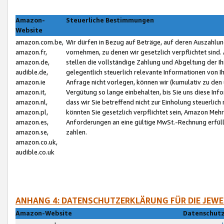
Amazon-
Steuerliche Bestimmungen
Website
amazon.com.be,
Wir dürfen in Bezug auf Beträge, auf deren Auszahlun
amazon.fr,
vornehmen, zu denen wir gesetzlich verpflichtet sind
amazon.de,
stellen die vollständige Zahlung und Abgeltung der 
audible.de,
gelegentlich steuerlich relevante Informationen von I
amazon.ie
Anfrage nicht vorlegen, können wir (kumulativ zu de
amazon.it,
Vergütung so lange einbehalten, bis Sie uns diese Inf
amazon.nl,
dass wir Sie betreffend nicht zur Einholung steuerlich 
amazon.pl,
könnten Sie gesetzlich verpflichtet sein, Amazon Meh
amazon.es,
Anforderungen an eine gültige MwSt.-Rechnung erfüllt
amazon.se,
zahlen.
amazon.co.uk,
audible.co.uk
ANHANG 4: DATENSCHUTZERKLÄRUNG FÜR DIE JEWE
Amazon-Website
Datenschutz