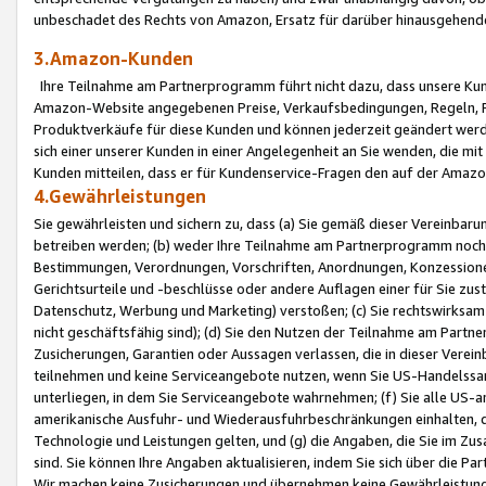
unbeschadet des Rechts von Amazon, Ersatz für darüber hinausgehen
3.Amazon-Kunden
Ihre Teilnahme am Partnerprogramm führt nicht dazu, dass unsere Kun
Amazon-Website angegebenen Preise, Verkaufsbedingungen, Regeln, Ri
Produktverkäufe für diese Kunden und können jederzeit geändert werde
sich einer unserer Kunden in einer Angelegenheit an Sie wenden, die 
Kunden mitteilen, dass er für Kundenservice-Fragen den auf der Ama
4.Gewährleistungen
Sie gewährleisten und sichern zu, dass (a) Sie gemäß dieser Vereinba
betreiben werden; (b) weder Ihre Teilnahme am Partnerprogramm noch d
Bestimmungen, Verordnungen, Vorschriften, Anordnungen, Konzessionen,
Gerichtsurteile und -beschlüsse oder andere Auflagen einer für Sie zu
Datenschutz, Werbung und Marketing) verstoßen; (c) Sie rechtswirksam 
nicht geschäftsfähig sind); (d) Sie den Nutzen der Teilnahme am Partne
Zusicherungen, Garantien oder Aussagen verlassen, die in dieser Verein
teilnehmen und keine Serviceangebote nutzen, wenn Sie US-Handelssa
unterliegen, in dem Sie Serviceangebote wahrnehmen; (f) Sie alle US
amerikanische Ausfuhr- und Wiederausfuhrbeschränkungen einhalten, 
Technologie und Leistungen gelten, und (g) die Angaben, die Sie im 
sind. Sie können Ihre Angaben aktualisieren, indem Sie sich über die 
Wir machen keine Zusicherungen und übernehmen keine Gewährleistun