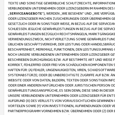
TEXTE UND SONSTIGE GEWERBLICHE SCHUTZRECHTE, INFORMATIONE
VERBUNDENEN UNTERNEHMEN ODER LIZENZGEBERN IM RAHMEN DES
„
SERVICEANGEBOTE
“), WERDEN „WIE BESEHEN“ UND „WIE VERFÜ
ODER LIZENZGEBER MACHEN ZUSICHERUNGEN ODER ÜBERNEHMEN GEW
GESETZLICH ODER IN SONSTIGER WEISE, IN BEZUG AUF DIE SERVI
SCHLIESSEN JEGLICHE GEWÄHRLEISTUNGEN IN BEZUG AUF DIE SERVI
GEWÄHRLEISTUNGEN BEZÜGLICH RECHTSMÄNGELN, MARKTGÄNGIGKEIT
VERWENDUNGSZWECK, NICHTVERLETZUNG SOWIE GEWÄHRLEISTUNGEN 
ÜBLICHEN GESCHÄFTSVERKEHR, DER LEISTUNG ODER HANDELSBRÄUCH
BESCHAFFENHEIT, MERKMALE, FUNKTIONEN, DEN LEISTUNGSUMFANG 
NOCH UNSERE VERBUNDENEN UNTERNEHMEN ODER LIZENZGEBER GEWÄ
BESCHRIEBEN DURCHGÄNGIG BZW. AUF BESTIMMTE ART UND WEISE
KORREKT, FEHLERFREI ODER FREI VON SCHÄDLICHEN KOMPONENTEN
HAFTEN FÜR: (A) FEHLER, UNGENAUIGKEITEN, VIREN, SCHADSOFTW
SYSTEMABSTÜRZE; ODER (B) UNBERECHTIGTE ZUGRIFFE AUF BZW. 
WEBSITE ODER VON DATEN, BILDERN, TEXTEN ODER SONSTIGEN INF
ODER EINER ANDEREN NATÜRLICHEN ODER JURISTISCHEN PERSON OD
GEWÄHRLEISTUNGSANSPRÜCHE, ES SEIN DENN, DIESE SIND IN DIES
UNSERE VERBUNDENEN UNTERNEHMEN ODER LIZENZGEBER FÜR EN
AUFGRUND (X) DES VERLUSTS VON VORAUSSICHTLICHEN GEWINNEN
VORTEILEN SOWIE (Y) VON INVESTITIONEN, AUFWENDUNGEN ODER VE
PARTNERPROGRAMM VORNEHMEN BZW. ÜBERNEHMEN ODER (Z) DER 