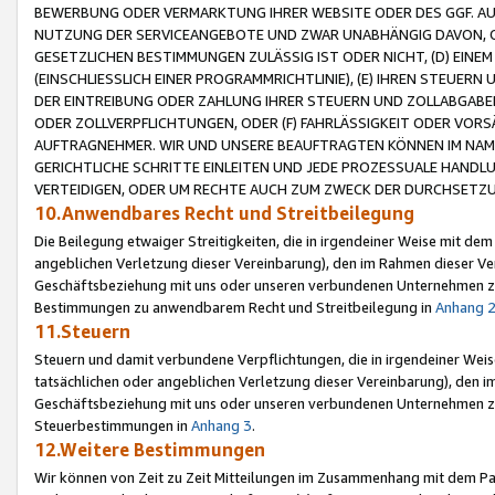
BEWERBUNG ODER VERMARKTUNG IHRER WEBSITE ODER DES GGF. AUF 
NUTZUNG DER SERVICEANGEBOTE UND ZWAR UNABHÄNGIG DAVON, O
GESETZLICHEN BESTIMMUNGEN ZULÄSSIG IST ODER NICHT, (D) EINE
(EINSCHLIESSLICH EINER PROGRAMMRICHTLINIE), (E) IHREN STEUER
DER EINTREIBUNG ODER ZAHLUNG IHRER STEUERN UND ZOLLABGAB
ODER ZOLLVERPFLICHTUNGEN, ODER (F) FAHRLÄSSIGKEIT ODER VORS
AUFTRAGNEHMER. WIR UND UNSERE BEAUFTRAGTEN KÖNNEN IM NAME
GERICHTLICHE SCHRITTE EINLEITEN UND JEDE PROZESSUALE HAND
VERTEIDIGEN, ODER UM RECHTE AUCH ZUM ZWECK DER DURCHSETZU
10.Anwendbares Recht und Streitbeilegung
Die Beilegung etwaiger Streitigkeiten, die in irgendeiner Weise mit de
angeblichen Verletzung dieser Vereinbarung), den im Rahmen dieser Ve
Geschäftsbeziehung mit uns oder unseren verbundenen Unternehmen zu
Bestimmungen zu anwendbarem Recht und Streitbeilegung in
Anhang 
11.Steuern
Steuern und damit verbundene Verpflichtungen, die in irgendeiner Wei
tatsächlichen oder angeblichen Verletzung dieser Vereinbarung), den 
Geschäftsbeziehung mit uns oder unseren verbundenen Unternehmen z
Steuerbestimmungen in
Anhang 3
.
12.Weitere Bestimmungen
Wir können von Zeit zu Zeit Mitteilungen im Zusammenhang mit dem Par