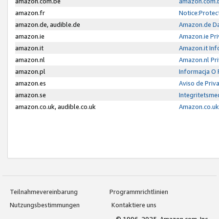
amazon.com.be
amazon.com.b
amazon.fr
Notice:Protec
amazon.de, audible.de
Amazon.de Da
amazon.ie
Amazon.ie Pri
amazon.it
Amazon.it Inf
amazon.nl
Amazon.nl Pri
amazon.pl
Informacja O
amazon.es
Aviso de Priv
amazon.se
Integritetsm
amazon.co.uk, audible.co.uk
Amazon.co.uk 
Teilnahmevereinbarung
Programmrichtlinien
Nutzungsbestimmungen
Kontaktiere uns