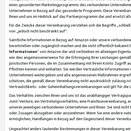
eines gesonderten Marketingprogramms des verbundenen Unternehmens
Unternehmen in Bezug auf das gesonderte Programm. Diese Vereinbarung
Ihnen und uns im Hinblick auf das Partnerprogramm dar und ersetzt al
Für die Zwecke dieser Vereinbarung verstehen sich die Begriffe „schließ
von „jedoch nicht beschränkt auf“.
Sämtliche Informationen in Bezug auf Amazon oder unsere verbunde
bereitstellen oder zugänglich machen und die nicht öffentlich bekannt bz
Informationen
“ von Amazon dar und verbleiben im alleinigen Eigent
wie dies angemessenerweise für die Erbringung Ihrer Leistungen gemäß d
juristischen Personen, die im Zusammenhang mit Ihrem Konto Zugriff au
Pflichten kennen und einhalten. Sie werden Vertrauliche Informationen 
Unternehmen) weitergeben und alle angemessenen Maßnahmen ergreifen
schützen, die gemäß dieser Vereinbarung nicht ausdrücklich zulässig is
Vertraulichkeits- oder Geheimhaltungsvereinbarungen und gilt für die
Das Verhältnis zwischen Ihnen und uns ist das unabhängiger Vertragspa
Joint-Venture, ein Vertretungsverhältnis, eine Franchisevereinbarung, 
unseren jeweiligen verbundenen Unternehmen und Ihnen. Sie sind ni
oder Zusagen abzugeben oder anzunehmen. Wenn Sie eine andere natürli
ermöglichen, Handlungen in Bezug auf den Gegenstand dieser Vereinbar
Ungeachtet anders lautender Bestimmungen in dieser Vereinbarung wird