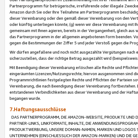
Partnerprogramm für betrügerische, irreführende oder illegale Zwecke
Amazon durch Sie oder Ihre Teilnahme am Partnerprogramm beschädig
dieser Vereinbarung oder den gemäß dieser Vereinbarung von den Vertr
oder künftig unterliegen könnte; (g) wenn wir diese Vereinbarung mit I
gemeinsam mit Ihnen agieren, bereits in der Vergangenheit, gleich aus
das Partnerprogramm in der allgemein angebotenen Form beenden. Vors
gegen die Bestimmungen der Ziffer 5 und jeder Verstoß gegen die Prog
Wir dürfen angefallene und noch nicht ausgezahlte Vergütungen nach 
sicherzustellen, dass der richtige Betrag ausgezahlt wird (beispielsw
Mit Beendigung dieser Vereinbarung erlöschen alle Rechte und Pflichte
eingeräumten Lizenzen/Nutzungsrechte; hiervon ausgenommen sind die in 
Programmrichtlinien festgelegten Rechte und Pflichten der Parteien sow
Vereinbarung, die nach Beendigung dieser Vereinbarung fortbestehen. D
entstandenen Verbindlichkeiten aus dieser Vereinbarung und der Haft
begangen wurde.
7.Haftungsausschlüsse
DAS PARTNERPROGRAMM, DIE AMAZON-WEBSITE, PRODUKTE UND DI
PARTNER-LINKS, LINKFORMATE, INHALTE, DIE ANWENDUNGSPROGR
PRODUKTWERBUNG, UNSERE DOMAIN-NAMEN, MARKEN UND LOGOS S
UNTERNEHMEN (EINSCHLIESSLICH DER AMAZON-MARKEN) UND DIE GE