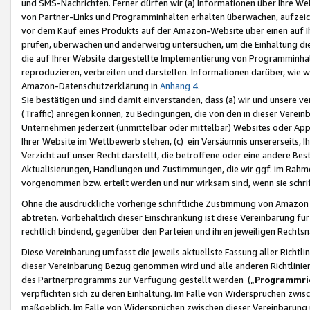
und SMS-Nachrichten. Ferner dürfen wir (a) Informationen über Ihre We
von Partner-Links und Programminhalten erhalten überwachen, aufzei
vor dem Kauf eines Produkts auf der Amazon-Website über einen auf Ih
prüfen, überwachen und anderweitig untersuchen, um die Einhaltung dies
die auf Ihrer Website dargestellte Implementierung von Programminhalt
reproduzieren, verbreiten und darstellen. Informationen darüber, wie w
Amazon-Datenschutzerklärung in
Anhang 4
.
Sie bestätigen und sind damit einverstanden, dass (a) wir und unsere 
(Traffic) anregen können, zu Bedingungen, die von den in dieser Vere
Unternehmen jederzeit (unmittelbar oder mittelbar) Websites oder Appl
Ihrer Website im Wettbewerb stehen, (c) ein Versäumnis unsererseits, I
Verzicht auf unser Recht darstellt, die betroffene oder eine andere B
Aktualisierungen, Handlungen und Zustimmungen, die wir ggf. im Rahme
vorgenommen bzw. erteilt werden und nur wirksam sind, wenn sie schri
Ohne die ausdrückliche vorherige schriftliche Zustimmung von Amazon
abtreten. Vorbehaltlich dieser Einschränkung ist diese Vereinbarung f
rechtlich bindend, gegenüber den Parteien und ihren jeweiligen Rech
Diese Vereinbarung umfasst die jeweils aktuellste Fassung aller Richtli
dieser Vereinbarung Bezug genommen wird und alle anderen Richtlinie
des Partnerprogramms zur Verfügung gestellt werden („
Programmric
verpflichten sich zu deren Einhaltung. Im Falle von Widersprüchen zwi
maßgeblich. Im Falle von Widersprüchen zwischen dieser Vereinbarun