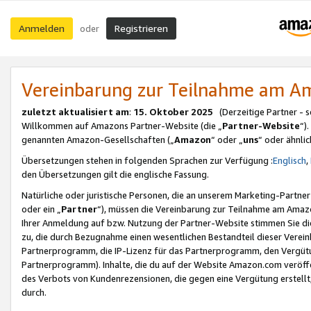
Anmelden
Registrieren
oder
Vereinbarung zur Teilnahme am 
zuletzt aktualisiert am
:
15. Oktober 2025
(Derzeitige Partner - 
Willkommen auf Amazons Partner-Website (die „
Partner-Website
“)
genannten Amazon-Gesellschaften („
Amazon
“ oder „
uns
“ oder ähnli
Übersetzungen stehen in folgenden Sprachen zur Verfügung :
Englisch
,
den Übersetzungen gilt die englische Fassung.
Natürliche oder juristische Personen, die an unserem Marketing-Partn
oder ein „
Partner
“), müssen die Vereinbarung zur Teilnahme am Ama
Ihrer Anmeldung auf bzw. Nutzung der Partner-Website stimmen Sie die
zu, die durch Bezugnahme einen wesentlichen Bestandteil dieser Verei
Partnerprogramm, die IP-Lizenz für das Partnerprogramm, den Vergütu
Partnerprogramm). Inhalte, die du auf der Website Amazon.com veröffe
des Verbots von Kundenrezensionen, die gegen eine Vergütung erstellt, 
durch.