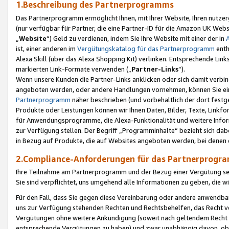
1.Beschreibung des Partnerprogramms
Das Partnerprogramm ermöglicht Ihnen, mit Ihrer Website, Ihren nutzer
(nur verfügbar für Partner, die eine Partner-ID für die Amazon UK We
„
Website
“) Geld zu verdienen, indem Sie Ihre Website mit einer der in
ist, einer anderen im
Vergütungskatalog für das Partnerprogramm
enth
Alexa Skill (über das Alexa Shopping Kit) verlinken. Entsprechende Lin
markierten Link-Formate verwenden („
Partner-Links
“).
Wenn unsere Kunden die Partner-Links anklicken oder sich damit verbi
angeboten werden, oder andere Handlungen vornehmen, können Sie eine
Partnerprogramm
näher beschrieben (und vorbehaltlich der dort festg
Produkte oder Leistungen können wir Ihnen Daten, Bilder, Texte, Linkfo
für Anwendungsprogramme, die Alexa-Funktionalität und weitere Inf
zur Verfügung stellen. Der Begriff „Programminhalte“ bezieht sich dabe
in Bezug auf Produkte, die auf Websites angeboten werden, bei denen 
2.Compliance-Anforderungen für das Partnerprog
Ihre Teilnahme am Partnerprogramm und der Bezug einer Vergütung setz
Sie sind verpflichtet, uns umgehend alle Informationen zu geben, die w
Für den Fall, dass Sie gegen diese Vereinbarung oder andere anwendba
uns zur Verfügung stehenden Rechten und Rechtsbehelfen, das Recht vo
Vergütungen ohne weitere Ankündigung (soweit nach geltendem Recht z
entsprechende Vergütungen zu haben) und zwar unabhängig davon, ob 