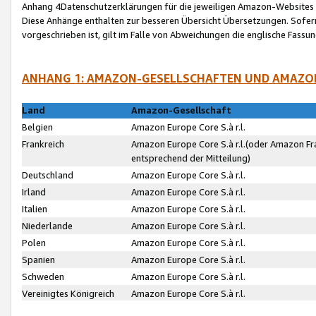
Anhang 4Datenschutzerklärungen für die jeweiligen Amazon-Websites
Diese Anhänge enthalten zur besseren Übersicht Übersetzungen. Sofe
vorgeschrieben ist, gilt im Falle von Abweichungen die englische Fass
ANHANG 1: AMAZON-GESELLSCHAFTEN UND AMAZO
Land
Amazon-Gesellschaft
Belgien
Amazon Europe Core S.à r.l.
Frankreich
Amazon Europe Core S.à r.l.(oder Amazon Fr
entsprechend der Mitteilung)
Deutschland
Amazon Europe Core S.à r.l.
Irland
Amazon Europe Core S.à r.l.
Italien
Amazon Europe Core S.à r.l.
Niederlande
Amazon Europe Core S.à r.l.
Polen
Amazon Europe Core S.à r.l.
Spanien
Amazon Europe Core S.à r.l.
Schweden
Amazon Europe Core S.à r.l.
Vereinigtes Königreich
Amazon Europe Core S.à r.l.