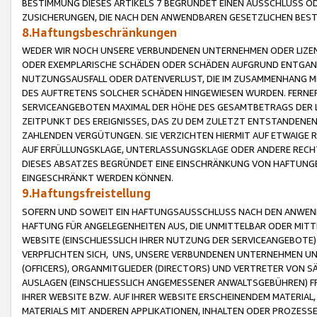
BESTIMMUNG DIESES ARTIKELS 7 BEGRÜNDET EINEN AUSSCHLUSS 
ZUSICHERUNGEN, DIE NACH DEN ANWENDBAREN GESETZLICHEN BE
8.Haftungsbeschränkungen
WEDER WIR NOCH UNSERE VERBUNDENEN UNTERNEHMEN ODER LIZEN
ODER EXEMPLARISCHE SCHÄDEN ODER SCHÄDEN AUFGRUND ENTGANG
NUTZUNGSAUSFALL ODER DATENVERLUST, DIE IM ZUSAMMENHANG MI
DES AUFTRETENS SOLCHER SCHÄDEN HINGEWIESEN WURDEN. FERN
SERVICEANGEBOTEN MAXIMAL DER HÖHE DES GESAMTBETRAGS DER 
ZEITPUNKT DES EREIGNISSES, DAS ZU DEM ZULETZT ENTSTANDENE
ZAHLENDEN VERGÜTUNGEN. SIE VERZICHTEN HIERMIT AUF ETWAIGE 
AUF ERFÜLLUNGSKLAGE, UNTERLASSUNGSKLAGE ODER ANDERE RECHT
DIESES ABSATZES BEGRÜNDET EINE EINSCHRÄNKUNG VON HAFTUNG
EINGESCHRÄNKT WERDEN KÖNNEN.
9.Haftungsfreistellung
SOFERN UND SOWEIT EIN HAFTUNGSAUSSCHLUSS NACH DEN ANWENDB
HAFTUNG FÜR ANGELEGENHEITEN AUS, DIE UNMITTELBAR ODER MITT
WEBSITE (EINSCHLIESSLICH IHRER NUTZUNG DER SERVICEANGEBOTE)
VERPFLICHTEN SICH, UNS, UNSERE VERBUNDENEN UNTERNEHMEN UN
(OFFICERS), ORGANMITGLIEDER (DIRECTORS) UND VERTRETER VON 
AUSLAGEN (EINSCHLIESSLICH ANGEMESSENER ANWALTSGEBÜHREN) FR
IHRER WEBSITE BZW. AUF IHRER WEBSITE ERSCHEINENDEM MATERIAL
MATERIALS MIT ANDEREN APPLIKATIONEN, INHALTEN ODER PROZESSE