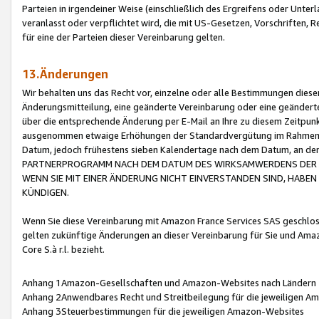
Parteien in irgendeiner Weise (einschließlich des Ergreifens oder Unt
veranlasst oder verpflichtet wird, die mit US-Gesetzen, Vorschriften,
für eine der Parteien dieser Vereinbarung gelten.
13.Änderungen
Wir behalten uns das Recht vor, einzelne oder alle Bestimmungen diese
Änderungsmitteilung, eine geänderte Vereinbarung oder eine geänderte 
über die entsprechende Änderung per E-Mail an Ihre zu diesem Zeitpun
ausgenommen etwaige Erhöhungen der Standardvergütung im Rahmen
Datum, jedoch frühestens sieben Kalendertage nach dem Datum, an de
PARTNERPROGRAMM NACH DEM DATUM DES WIRKSAMWERDENS DER Ä
WENN SIE MIT EINER ÄNDERUNG NICHT EINVERSTANDEN SIND, HABEN S
KÜNDIGEN.
Wenn Sie diese Vereinbarung mit Amazon France Services SAS geschlo
gelten zukünftige Änderungen an dieser Vereinbarung für Sie und Ama
Core S.à r.l. bezieht.
Anhang 1Amazon-Gesellschaften und Amazon-Websites nach Ländern
Anhang 2Anwendbares Recht und Streitbeilegung für die jeweiligen 
Anhang 3Steuerbestimmungen für die jeweiligen Amazon-Websites