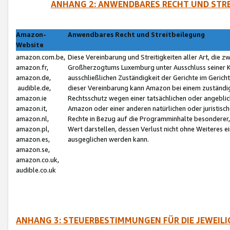
ANHANG 2: ANWENDBARES RECHT UND STRE
Amazon-
Anwendbares Recht und Streitbeilegung
Website
amazon.com.be,
Diese Vereinbarung und Streitigkeiten aller Art, die 
amazon.fr,
Großherzogtums Luxemburg unter Ausschluss seiner Kol
amazon.de,
ausschließlichen Zuständigkeit der Gerichte im Geri
audible.de,
dieser Vereinbarung kann Amazon bei einem zuständig
amazon.ie
Rechtsschutz wegen einer tatsächlichen oder angebli
amazon.it,
Amazon oder einer anderen natürlichen oder juristisc
amazon.nl,
Rechte in Bezug auf die Programminhalte besonderer,
amazon.pl,
Wert darstellen, dessen Verlust nicht ohne Weiteres e
amazon.es,
ausgeglichen werden kann.
amazon.se,
amazon.co.uk,
audible.co.uk
ANHANG 3: STEUERBESTIMMUNGEN FÜR DIE JEWEIL