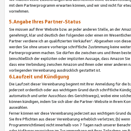
mit dem Partnerprogramm erwarten können, und wir sind nicht für etwa
vornehmen.
5.Angabe Ihres Partner-Status
Sie müssen auf Ihrer Website bzw. an jeder anderen Stelle, an der Am
genehmigt, klar und deutlich den folgenden oder einen im Wesentlichen
Partner verdiene ich an qualifizierten Verkäufen“. Abgesehen von die
werden Sie ohne unsere vorherige schriftliche Zustimmung keine weite
Partnerprogramm machen. Sie dürfen die zwischen uns und Ihnen best
(einschließlich der expliziten oder impliziten Aussage, dass Amazon Si
dass eine Verbindung zwischen Amazon und Ihnen oder einer anderen natü
vorliegenden Vereinbarung ausdrücklich gestattet ist.
6.Laufzeit und Kündigung
Die Laufzeit dieser Vereinbarung beginnt mit Ihrer Anmeldung für die 
jederzeit ordentlich oder aus wichtigem Grund durch schriftliche Kündi
automatisch und unter Ausschluss des Gerichtswegs), wobei eine solch
können kündigen, indem Sie sich über die Partner-Website in Ihrem Ko
auswählen.
Ferner können wir diese Vereinbarung jederzeit aus wichtigem Grund dur
Sie Ihre Pflichten aus dieser Vereinbarung erheblich verletzen; (b) wen
Programmrichtlinien) nicht innerhalb von 7 Tagen nach unserer Benachr
oder Haftungsansprüchen im Zusammenhang mit Ihrer Teilnahme am Pa