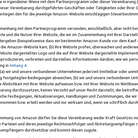
e in irgendeiner Weise mit dem Partnerprogramm oder dieser Vereinbarung (ei
ieser Vereinbarung durchgeführten Geschäften oder Tätigkeiten oder Ihrer 
liegen den für die jeweilige Amazon-Website einschlägigen Steuerbestim
mmenhang mit dem Partnerprogramm versenden, einschließlich, aber nicht be
site und die Nutzer Ihrer Website, die wir im Zusammenhang mit Ihrer Darst
itergeben (beispielsweise dass ein bestimmter Amazon-Kunde vor dem Kauf
uf die Amazon-Website kam, (b) Ihre Website prüfen, überwachen und anderwei
r Website dargestelltes Logo und die auf Ihrer Website dargestellte Impleme
reproduzieren, verbreiten und darstellen. Informationen darüber, wie wir per
ng in
Anhang 4
.
 (a) wir und unsere verbundenen Unternehmen jederzeit (mittelbar oder unmit
ng festgelegten Bedingungen abweichen, (b) wir und unsere verbundenen Unte
 Ähnlichkeit mit Ihrer Website aufweisen bzw. mit Ihrer Website im Wettbewer
barung durchzusetzen, keinen Verzicht auf unser Recht darstellt, die betrof
liche Festlegungen, Aktualisierungen, Handlungen und Zustimmungen, die wi
enommen bzw. erteilt werden und nur wirksam sind, wenn sie schriftlich dur
stimmung von Amazon dürfen Sie diese Vereinbarung weder Kraft Gesetzes no
die Parteien und deren jeweilige Rechtsnachfolger und Abtretungsempfänger 
ngsempfängern durchsetzbar und kommt diesen zugute.