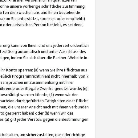
ohne unsere vorherige schriftliche Zustimmung
ürfen die zwischen uns und Ihnen bestehende
mazon Sie unterstützt, sponsert oder empfiehlt)
oder juristischen Person besteht, es sei denn,
arung kann von Ihnen und uns jederzeit ordentlich
t zulässig automatisch und unter Ausschluss des
gen, indem Sie sich über die Partner-Website in
hr Konto sperren: (a) wenn Sie Ihre Pflichten aus
eßlich Programmrichtlinien) nicht innerhalb von 7
ngsansprüchen im Zusammenhang mit Ihrer
ührende oder illegale Zwecke genutzt wurde; (e)
eschädigt werden könnte; (f) wenn wir der
rteien durchgeführten Tätigkeiten einer Pflicht
nen, die unserer Ansicht nach mit Ihnen verbunden
nto gesperrt haben) oder (h) wenn wir das
 (a) gilt jeder Verstoß gegen die Bestimmungen
ehalten, um sicherzustellen, dass der richtige