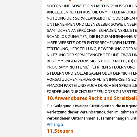
SOFERN UND SOWEIT EIN HAFTUNGSAUSSCHLUSS
ANGELEGENHEITEN AUS, DIE UNMITTELBAR ODER 
NUTZUNG DER SERVICEANGEBOTE) ODER EINEM V
UNTERNEHMEN UND LIZENZGEBER SOWIE UNSERE 
SÄMTLICHEN ANSPRÜCHEN, SCHÄDEN, VERLUSTE
SCHADLOS ZUHALTEN, DIE IM ZUSAMMENHANG STE
IHRER WEBSITE ODER ENTSPRECHENDEN MATERIA
FERTIGUNG, HERSTELLUNG, BEWERBUNG ODER VE
NUTZUNG DER SERVICEANGEBOTE UND ZWAR UN
BESTIMMUNGEN ZULÄSSIG IST ODER NICHT, (D) 
PROGRAMMRICHTLINIE), (E) IHREN STEUERN UN
STEUERN UND ZOLLABGABEN ODER DER NICHTER
VORSÄTZLICHEM FEHLVERHALTEN IHRERSEITS BZ
AMAZON PARTEI UND AUCH DURCH EIN SPEZIELL
FORDERUNG DURCHZUSETZEN ODER ZU VERTEIDI
10.Anwendbares Recht und Streitbe
Die Beilegung etwaiger Streitigkeiten, die in irg
Verletzung dieser Vereinbarung), den im Rahmen d
verbundenen Unternehmen zusammenhängen, unterl
Anhang 2
.
11.Steuern