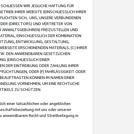
CHLIESSEN WIR JEGLICHE HAFTUNG FÜR
TRIEB IHRER WEBSITE (EINSCHLIESSLICH IHRER
FLICHTEN SICH, UNS, UNSERE VERBUNDENEN
EDER (DIRECTORS) UND VERTRETER VON
R ANWALTSGEBÜHREN) FREIZUSTELLEN UND
ATERIAL, EINSCHLIESSLICH DER KOMBINATION
NUTZUNG, ENTWICKLUNG, GESTALTUNG,
EBSEITE ERSCHEINENDEN MATERIALS, (C) IHRER
ZW. DEN ANWENDBAREN GESETZLICHEN
NG (EINSCHLIESSLICH EINER
BEN DER EINTREIBUNG ODER ZAHLUNG IHRER
LICHTUNGEN, ODER (F) FAHRLÄSSIGKEIT ODER
 BEAUFTRAGTEN KÖNNEN IM NAMEN EINER
HANDLUNG VORNEHMEN, UM EINE RECHTLICHE
TIKELS ZU SCHÜTZEN.
ich einer tatsächlichen oder angeblichen
Geschäftsbeziehung mit uns oder unseren
u anwendbarem Recht und Streitbeilegung in