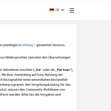
DE
en jeweiligen in
Anhang 1
genannten Amazon-
e von Widersprüchen zwischen den Übersetzungen
er teilnehmen möchten („
Sie
“ oder ein „
Partner
“),
. Mit Ihrer Anmeldung auf bzw. Nutzung der
durch Bezugnahme einen wesentlichen Bestandteil
 Partnerprogramm, den Vergütungskatalog für das
ichst, müssen den Community-Richtlinien von
fernt werden. Bitte lies die Vorgaben und