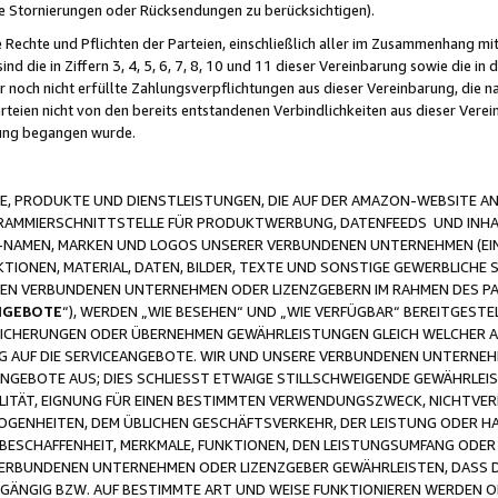
ge Stornierungen oder Rücksendungen zu berücksichtigen).
 Rechte und Pflichten der Parteien, einschließlich aller im Zusammenhang m
 die in Ziffern 3, 4, 5, 6, 7, 8, 10 und 11 dieser Vereinbarung sowie die in
er noch nicht erfüllte Zahlungsverpflichtungen aus dieser Vereinbarung, die
arteien nicht von den bereits entstandenen Verbindlichkeiten aus dieser Ver
gung begangen wurde.
 PRODUKTE UND DIENSTLEISTUNGEN, DIE AUF DER AMAZON-WEBSITE AN
GRAMMIERSCHNITTSTELLE FÜR PRODUKTWERBUNG, DATENFEEDS UND INH
-NAMEN, MARKEN UND LOGOS UNSERER VERBUNDENEN UNTERNEHMEN (EIN
IONEN, MATERIAL, DATEN, BILDER, TEXTE UND SONSTIGE GEWERBLICHE 
EREN VERBUNDENEN UNTERNEHMEN ODER LIZENZGEBERN IM RAHMEN DES 
NGEBOTE
“), WERDEN „WIE BESEHEN“ UND „WIE VERFÜGBAR“ BEREITGEST
CHERUNGEN ODER ÜBERNEHMEN GEWÄHRLEISTUNGEN GLEICH WELCHER AR
ZUG AUF DIE SERVICEANGEBOTE. WIR UND UNSERE VERBUNDENEN UNTERNEH
ANGEBOTE AUS; DIES SCHLIESST ETWAIGE STILLSCHWEIGENDE GEWÄHRLE
LITÄT, EIGNUNG FÜR EINEN BESTIMMTEN VERWENDUNGSZWECK, NICHTVER
OGENHEITEN, DEM ÜBLICHEN GESCHÄFTSVERKEHR, DER LEISTUNG ODER H
 BESCHAFFENHEIT, MERKMALE, FUNKTIONEN, DEN LEISTUNGSUMFANG ODER
VERBUNDENEN UNTERNEHMEN ODER LIZENZGEBER GEWÄHRLEISTEN, DASS D
HGÄNGIG BZW. AUF BESTIMMTE ART UND WEISE FUNKTIONIEREN WERDEN 