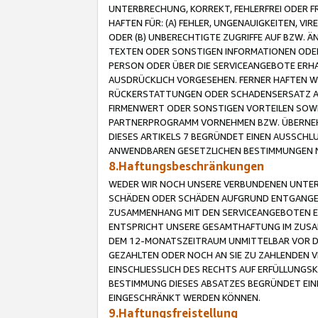
UNTERBRECHUNG, KORREKT, FEHLERFREI ODER 
HAFTEN FÜR: (A) FEHLER, UNGENAUIGKEITEN, 
ODER (B) UNBERECHTIGTE ZUGRIFFE AUF BZW. 
TEXTEN ODER SONSTIGEN INFORMATIONEN ODER 
PERSON ODER ÜBER DIE SERVICEANGEBOTE ERHA
AUSDRÜCKLICH VORGESEHEN. FERNER HAFTEN 
RÜCKERSTATTUNGEN ODER SCHADENSERSATZ AU
FIRMENWERT ODER SONSTIGEN VORTEILEN SOWIE
PARTNERPROGRAMM VORNEHMEN BZW. ÜBERNEHM
DIESES ARTIKELS 7 BEGRÜNDET EINEN AUSSCH
ANWENDBAREN GESETZLICHEN BESTIMMUNGEN 
8.Haftungsbeschränkungen
WEDER WIR NOCH UNSERE VERBUNDENEN UNTERN
SCHÄDEN ODER SCHÄDEN AUFGRUND ENTGANGENE
ZUSAMMENHANG MIT DEN SERVICEANGEBOTEN EN
ENTSPRICHT UNSERE GESAMTHAFTUNG IM ZUSAM
DEM 12-MONATSZEITRAUM UNMITTELBAR VOR DE
GEZAHLTEN ODER NOCH AN SIE ZU ZAHLENDEN V
EINSCHLIESSLICH DES RECHTS AUF ERFÜLLUNGS
BESTIMMUNG DIESES ABSATZES BEGRÜNDET EI
EINGESCHRÄNKT WERDEN KÖNNEN.
9.Haftungsfreistellung