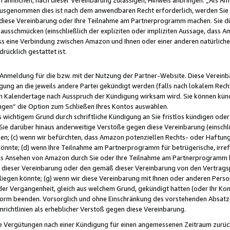
usgenommen dies ist nach dem anwendbaren Recht erforderlich, werden Sie 
f diese Vereinbarung oder Ihre Teilnahme am Partnerprogramm machen. Sie d
usschmücken (einschließlich der expliziten oder impliziten Aussage, dass A
 eine Verbindung zwischen Amazon und Ihnen oder einer anderen natürlichen 
rücklich gestattet ist.
r Anmeldung für die bzw. mit der Nutzung der Partner-Website. Diese Vereinb
gung an die jeweils andere Partei gekündigt werden (falls nach lokalem Rech
n Kalendertage nach Ausspruch der Kündigung wirksam wird. Sie können kündi
ngen“ die Option zum Schließen Ihres Kontos auswählen.
 wichtigem Grund durch schriftliche Kündigung an Sie fristlos kündigen oder I
 Sie darüber hinaus anderweitige Verstöße gegen diese Vereinbarung (einschli
ben; (c) wenn wir befürchten, dass Amazon potenziellen Rechts- oder Haftu
nnte; (d) wenn Ihre Teilnahme am Partnerprogramm für betrügerische, irref
das Ansehen von Amazon durch Sie oder Ihre Teilnahme am Partnerprogramm b
ieser Vereinbarung oder den gemäß dieser Vereinbarung von den Vertragspa
liegen könnte; (g) wenn wir diese Vereinbarung mit Ihnen oder anderen Perso
 der Vergangenheit, gleich aus welchem Grund, gekündigt hatten (oder Ihr Ko
rm beenden. Vorsorglich und ohne Einschränkung des vorstehenden Absatzes
richtlinien als erheblicher Verstoß gegen diese Vereinbarung.
e Vergütungen nach einer Kündigung für einen angemessenen Zeitraum zurückb