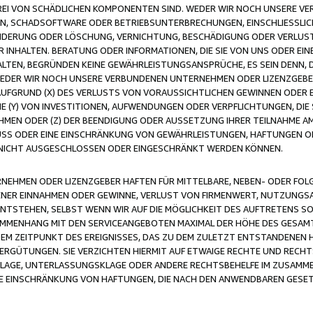
FREI VON SCHÄDLICHEN KOMPONENTEN SIND. WEDER WIR NOCH UNSERE 
VIREN, SCHADSOFTWARE ODER BETRIEBSUNTERBRECHUNGEN, EINSCHLIESSL
ÄNDERUNG ODER LÖSCHUNG, VERNICHTUNG, BESCHÄDIGUNG ODER VERLUST 
INHALTEN. BERATUNG ODER INFORMATIONEN, DIE SIE VON UNS ODER EIN
LTEN, BEGRÜNDEN KEINE GEWÄHRLEISTUNGSANSPRÜCHE, ES SEIN DENN, DI
WEDER WIR NOCH UNSERE VERBUNDENEN UNTERNEHMEN ODER LIZENZGEBE
FGRUND (X) DES VERLUSTS VON VORAUSSICHTLICHEN GEWINNEN ODER 
 (Y) VON INVESTITIONEN, AUFWENDUNGEN ODER VERPFLICHTUNGEN, DIE 
EN ODER (Z) DER BEENDIGUNG ODER AUSSETZUNG IHRER TEILNAHME A
LUSS ODER EINE EINSCHRÄNKUNG VON GEWÄHRLEISTUNGEN, HAFTUNGEN O
NICHT AUSGESCHLOSSEN ODER EINGESCHRÄNKT WERDEN KÖNNEN.
EHMEN ODER LIZENZGEBER HAFTEN FÜR MITTELBARE, NEBEN- ODER FOL
R EINNAHMEN ODER GEWINNE, VERLUST VON FIRMENWERT, NUTZUNGSAU
TSTEHEN, SELBST WENN WIR AUF DIE MÖGLICHKEIT DES AUFTRETENS S
MENHANG MIT DEN SERVICEANGEBOTEN MAXIMAL DER HÖHE DES GESAMT
M ZEITPUNKT DES EREIGNISSES, DAS ZU DEM ZULETZT ENTSTANDENEN 
ERGÜTUNGEN. SIE VERZICHTEN HIERMIT AUF ETWAIGE RECHTE UND RECHT
KLAGE, UNTERLASSUNGSKLAGE ODER ANDERE RECHTSBEHELFE IM ZUSAMME
NE EINSCHRÄNKUNG VON HAFTUNGEN, DIE NACH DEN ANWENDBAREN GESE