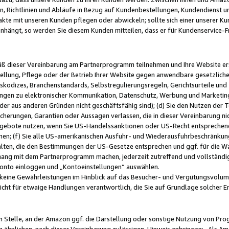
, Richtlinien und Abläufe in Bezug auf Kundenbestellungen, Kundendienst 
kte mit unseren Kunden pflegen oder abwickeln; sollte sich einer unserer Ku
nhängt, so werden Sie diesem Kunden mitteilen, dass er für Kundenservic
emäß dieser Vereinbarung am Partnerprogramm teilnehmen und Ihre Website er
ellung, Pflege oder der Betrieb Ihrer Website gegen anwendbare gesetzlich
skodizes, Branchenstandards, Selbstregulierungsregeln, Gerichtsurteile und 
ngen zu elektronischer Kommunikation, Datenschutz, Werbung und Marketing)
 oder aus anderen Gründen nicht geschäftsfähig sind); (d) Sie den Nutzen de
cherungen, Garantien oder Aussagen verlassen, die in dieser Vereinbarung nich
gebote nutzen, wenn Sie US-Handelssanktionen oder US-Recht entsprechen
men; (f) Sie alle US-amerikanischen Ausfuhr- und Wiederausfuhrbeschränkun
ten, die den Bestimmungen der US-Gesetze entsprechen und ggf. für die Wa
hang mit dem Partnerprogramm machen, jederzeit zutreffend und vollständig 
 Konto einloggen und „Kontoeinstellungen“ auswählen.
keine Gewährleistungen im Hinblick auf das Besucher- und Vergütungsvolu
icht für etwaige Handlungen verantwortlich, die Sie auf Grundlage solcher
en Stelle, an der Amazon ggf. die Darstellung oder sonstige Nutzung von Pr
 ähnlichen, nach dieser Vereinbarung zulässigen, Hinweis anbringen: „Als Ama