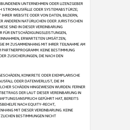
VERBUNDENEN UNTERNEHMEN ODER LIZENZGEBER
ICH STROMAUSFÄLLE ODER SYSTEMABSTÜRZE;
IHRER WEBSITE ODER VON DATEN, BILDERN,
ER ANDEREN NATÜRLICHEN ODER JURISTISCHEN
ESE SIND IN DIESER VEREINBARUNG
R FÜR ENTSCHÄDIGUNGSLEISTUNGEN,
EINNAHMEN, ERWARTETEN UMSÄTZEN,
SIE IM ZUSAMMENHANG MIT IHRER TEILNAHME AM
M PARTNERPROGRAMM. KEINE BESTIMMUNG
DER ZUSICHERUNGEN, DIE NACH DEN
GESCHÄDEN, KONKRETE ODER EXEMPLARISCHE
SFALL ODER DATENVERLUST, DIE IM
OLCHER SCHÄDEN HINGEWIESEN WURDEN. FERNER
BETRAGS DER LAUT DIESER VEREINBARUNG IN
HAFTUNGSANSPRUCH GEFÜHRT HAT, BEREITS
SBEHELFE NACH EQUITY-RECHT,
NHANG MIT DIESER VEREINBARUNG. KEINE
TZLICHEN BESTIMMUNGEN NICHT