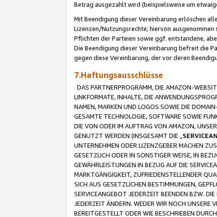
Betrag ausgezahlt wird (beispielsweise um etwai
Mit Beendigung dieser Vereinbarung erlöschen alle
Lizenzen/Nutzungsrechte; hiervon ausgenommen sind
Pflichten der Parteien sowie ggf. entstandene, ab
Die Beendigung dieser Vereinbarung befreit die P
gegen diese Vereinbarung, der vor deren Beendi
7.Haftungsausschlüsse
DAS PARTNERPROGRAMM, DIE AMAZON-WEBSITE,
LINKFORMATE, INHALTE, DIE ANWENDUNGSPRO
NAMEN, MARKEN UND LOGOS SOWIE DIE DOMAIN
GESAMTE TECHNOLOGIE, SOFTWARE SOWIE FUNKT
DIE VON ODER IM AUFTRAG VON AMAZON, UNS
GENUTZT WERDEN (INSGESAMT DIE „
SERVICEA
UNTERNEHMEN ODER LIZENZGEBER MACHEN ZUSI
GESETZLICH ODER IN SONSTIGER WEISE, IN BE
GEWÄHRLEISTUNGEN IN BEZUG AUF DIE SERVICE
MARKTGÄNGIGKEIT, ZUFRIEDENSTELLENDER QUA
SICH AUS GESETZLICHEN BESTIMMUNGEN, GEPFL
SERVICEANGEBOT JEDERZEIT BEENDEN BZW. DIE
JEDERZEIT ÄNDERN. WEDER WIR NOCH UNSERE 
BEREITGESTELLT ODER WIE BESCHRIEBEN DURC