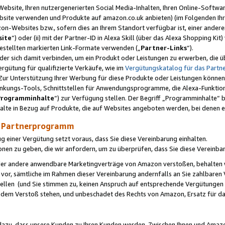
ebsite, Ihren nutzergenerierten Social Media-Inhalten, Ihren Online-Softwar
ebsite verwenden und Produkte auf amazon.co.uk anbieten) (im Folgenden Ihr
-Websites bzw., sofern dies an Ihrem Standort verfügbar ist, einer ander
ite
“) oder (ii) mit der Partner-ID in Alexa Skill (über das Alexa Shopping Ki
estellten markierten Link-Formate verwenden („
Partner-Links
“).
oder sich damit verbinden, um ein Produkt oder Leistungen zu erwerben, di
gütung für qualifizierte Verkäufe, wie im
Vergütungskatalog für das Part
Zur Unterstützung Ihrer Werbung für diese Produkte oder Leistungen können w
linkungs-Tools, Schnittstellen für Anwendungsprogramme, die Alexa-Funktion
Programminhalte
“) zur Verfügung stellen. Der Begriff „Programminhalte“ be
halte in Bezug auf Produkte, die auf Websites angeboten werden, bei denen 
as Partnerprogramm
einer Vergütung setzt voraus, dass Sie diese Vereinbarung einhalten.
ionen zu geben, die wir anfordern, um zu überprüfen, dass Sie diese Vereinba
oder andere anwendbare Marketingverträge von Amazon verstoßen, behalten w
 vor, sämtliche im Rahmen dieser Vereinbarung andernfalls an Sie zahlbare
tellen (und Sie stimmen zu, keinen Anspruch auf entsprechende Vergütungen
 dem Verstoß stehen, und unbeschadet des Rechts von Amazon, Ersatz für 
azu, dass unsere Kunden zu Ihren Kunden werden. Zwischen Ihnen und Amaz