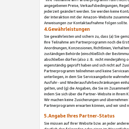
angegebenen Preise, Verkaufsbedingungen, Regeln
jederzeit geändert werden. Sie werden keine Konta
der Interaktion mit der Amazon-Website zusamme
Anweisungen zur Kontaktaufnahme folgen sollte.
4.Gewährleistungen
Sie gewährleisten und sichern zu, dass (a) Sie g
Ihre Teilnahme am Partnerprogramm noch die Erst
Anordnungen, Konzessionen, Richtlinien, Verhalten
zuständigen Behörde (einschließlich der Bestimmu
abschließen dürfen (also z. B. nicht minderjährig
eigenständig geprüft haben und sich nicht auf Zusi
Partnerprogramm teilnehmen und keine Servicean
unterliegen, in dem Sie Serviceangebote wahrneh
Ausfuhr- und Wiederausfuhrbeschränkungen einhal
gelten, und (g) die Angaben, die Sie im Zusammen
indem Sie sich über die Partner-Website in Ihrem
Wir machen keine Zusicherungen und übernehmen 
Partnerprogramm erwarten können, und wir sind n
5.Angabe Ihres Partner-Status
Sie müssen auf Ihrer Website bzw. an jeder ander
deutlich den folgenden oder einen im Wesentlichen