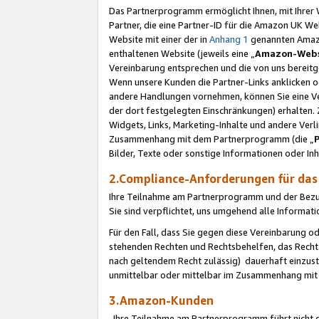
Das Partnerprogramm ermöglicht Ihnen, mit Ihrer W
Partner, die eine Partner-ID für die Amazon UK W
Website mit einer der in
Anhang 1
genannten Amazon
enthaltenen Website (jeweils eine „
Amazon-Webs
Vereinbarung entsprechen und die von uns bereitg
Wenn unsere Kunden die Partner-Links anklicken 
andere Handlungen vornehmen, können Sie eine Ver
der dort festgelegten Einschränkungen) erhalten. 
Widgets, Links, Marketing-Inhalte und andere Ver
Zusammenhang mit dem Partnerprogramm (die „
Bilder, Texte oder sonstige Informationen oder In
2.Compliance-Anforderungen für d
Ihre Teilnahme am Partnerprogramm und der Bezug 
Sie sind verpflichtet, uns umgehend alle Informat
Für den Fall, dass Sie gegen diese Vereinbarung 
stehenden Rechten und Rechtsbehelfen, das Recht
nach geltendem Recht zulässig) dauerhaft einzus
unmittelbar oder mittelbar im Zusammenhang mit
3.Amazon-Kunden
Ihre Teilnahme am Partnerprogramm führt nicht d