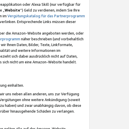
eapplikation oder Alexa Skill (nur verfügbar für
e „
Website
“) Geld zu verdienen, indem Sie Ihre
en im
Vergütungskatalog für das Partnerprogramm
t) verlinken. Entsprechende Links müssen dieser
e über die Amazon-Website angeboten werden, oder
nerprogramm
näher beschrieben (und vorbehaltlich
ir Ihnen Daten, Bilder, Texte, Linkformate,
alität und weitere Informationen im
zieht sich dabei ausdrücklich nicht auf Daten,
es sich nicht um eine Amazon-Website handelt.
rung einhalten.
ir uns neben allen anderen, uns zur Verfügung
n Vergütungen ohne weitere Ankündigung (soweit
 zu haben) und zwar unabhängig davon, ob diese
darüber hinausgehende Schäden zu verlangen.
on gelten alle auf der Amazon-Website