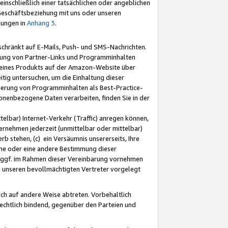
nschließlich einer tatsächlichen oder angeblichen
Geschäftsbeziehung mit uns oder unseren
mungen in
Anhang 3
.
schränkt auf E-Mails, Push- und SMS-Nachrichten.
ellung von Partner-Links und Programminhalten
 eines Produkts auf der Amazon-Website über
tig untersuchen, um die Einhaltung dieser
ntierung von Programminhalten als Best-Practice-
sonenbezogene Daten verarbeiten, finden Sie in der
telbar) Internet-Verkehr (Traffic) anregen können,
rnehmen jederzeit (unmittelbar oder mittelbar)
b stehen, (c) ein Versäumnis unsererseits, Ihre
fene oder eine andere Bestimmung dieser
r ggf. im Rahmen dieser Vereinbarung vornehmen
ch unseren bevollmächtigten Vertreter vorgelegt
ch auf andere Weise abtreten. Vorbehaltlich
rechtlich bindend, gegenüber den Parteien und