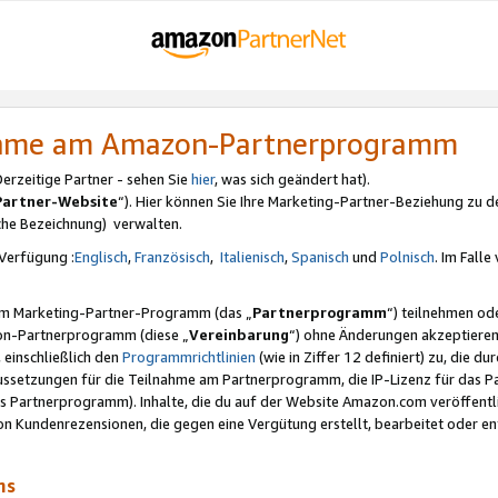
nahme am Amazon-Partnerprogramm
rzeitige Partner - sehen Sie
hier
, was sich geändert hat).
Partner-Website
“). Hier können Sie Ihre Marketing-Partner-Beziehung zu d
iche Bezeichnung) verwalten.
Verfügung :
Englisch
,
Französisch
,
Italienisch
,
Spanisch
und
Polnisch
. Im Fall
erem Marketing-Partner-Programm (das „
Partnerprogramm
“) teilnehmen od
on-Partnerprogramm (diese „
Vereinbarung
“) ohne Änderungen akzeptieren
 einschließlich den
Programmrichtlinien
(wie in Ziffer 12 definiert) zu, die 
raussetzungen für die Teilnahme am Partnerprogramm, die IP-Lizenz für das
s Partnerprogramm). Inhalte, die du auf der Website Amazon.com veröffentl
n Kundenrezensionen, die gegen eine Vergütung erstellt, bearbeitet oder ent
mms