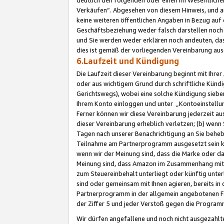
Verkäufen“. Abgesehen von diesem Hinweis, und a
keine weiteren öffentlichen Angaben in Bezug au
Geschäftsbeziehung weder falsch darstellen noch a
und Sie werden weder erklären noch andeuten, dass
dies ist gemäß der vorliegenden Vereinbarung ausd
6.Laufzeit und Kündigung
Die Laufzeit dieser Vereinbarung beginnt mit Ihre
oder aus wichtigem Grund durch schriftliche Kündi
Gerichtswegs), wobei eine solche Kündigung siebe
Ihrem Konto einloggen und unter „Kontoeinstellu
Ferner können wir diese Vereinbarung jederzeit aus
dieser Vereinbarung erheblich verletzen; (b) wenn
Tagen nach unserer Benachrichtigung an Sie behe
Teilnahme am Partnerprogramm ausgesetzt sein kö
wenn wir der Meinung sind, dass die Marke oder 
Meinung sind, dass Amazon im Zusammenhang mit d
zum Steuereinbehalt unterliegt oder künftig unter
sind oder gemeinsam mit Ihnen agieren, bereits in
Partnerprogramm in der allgemein angebotenen Fo
der Ziffer 5 und jeder Verstoß gegen die Programm
Wir dürfen angefallene und noch nicht ausgezahlt