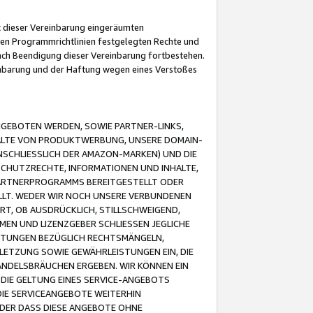
it dieser Vereinbarung eingeräumten
 den Programmrichtlinien festgelegten Rechte und
 nach Beendigung dieser Vereinbarung fortbestehen.
einbarung und der Haftung wegen eines Verstoßes
GEBOTEN WERDEN, SOWIE PARTNER-LINKS,
ALTE VON PRODUKTWERBUNG, UNSERE DOMAIN-
SCHLIESSLICH DER AMAZON-MARKEN) UND DIE
SCHUTZRECHTE, INFORMATIONEN UND INHALTE,
PARTNERPROGRAMMS BEREITGESTELLT ODER
ELLT. WEDER WIR NOCH UNSERE VERBUNDENEN
T, OB AUSDRÜCKLICH, STILLSCHWEIGEND,
MEN UND LIZENZGEBER SCHLIESSEN JEGLICHE
ISTUNGEN BEZÜGLICH RECHTSMÄNGELN,
LETZUNG SOWIE GEWÄHRLEISTUNGEN EIN, DIE
ANDELSBRÄUCHEN ERGEBEN. WIR KÖNNEN EIN
 DIE GELTUNG EINES SERVICE-ANGEBOTS
IE SERVICEANGEBOTE WEITERHIN
ODER DASS DIESE ANGEBOTE OHNE