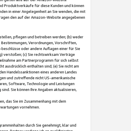
und Produktverkäufe für diese Kunden und können
nden in einer Angelegenheit an Sie wenden, die mit
e-Fragen den auf der Amazon-Website angegebenen
stellen, pflegen und betreiben werden; (b) weder
e Bestimmungen, Verordnungen, Vorschriften,
-beschlüsse oder andere Auflagen einer für Sie
 verstoßen; (c) Sie rechtswirksam Verträge
r Teilnahme am Partnerprogramm für sich selbst
t ausdrücklich enthalten sind; (e) Sie nicht am
den Handelssanktionen eines anderen Landes
gen und zutreffende nicht US-amerikanische
ren, Software, Technologie und Leistungen
sind. Sie können Ihre Angaben aktualisieren,
men, das Sie im Zusammenhang mit dem
 Erwartungen vornehmen.
ogramminhalten durch Sie genehmigt, klar und
zon-Partner verdiene ich an qualifizierten