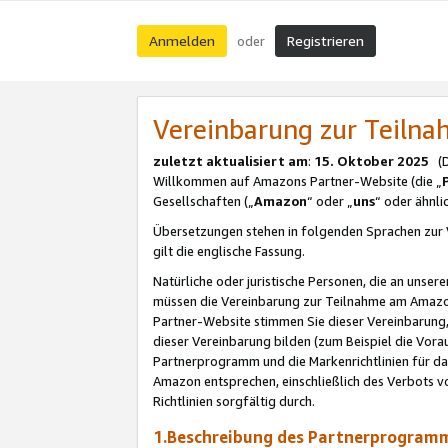
Anmelden
Registrieren
oder
Vereinbarung zur Teil
zuletzt aktualisiert am
:
15. Oktober 2025
(De
Willkommen auf Amazons Partner-Website (die „
Gesellschaften („
Amazon
“ oder „
uns
“ oder ähnl
Übersetzungen stehen in folgenden Sprachen zur 
gilt die englische Fassung.
Natürliche oder juristische Personen, die an uns
müssen die Vereinbarung zur Teilnahme am Amaz
Partner-Website stimmen Sie dieser Vereinbarung,
dieser Vereinbarung bilden (zum Beispiel die Vo
Partnerprogramm und die Markenrichtlinien für da
Amazon entsprechen, einschließlich des Verbots vo
Richtlinien sorgfältig durch.
1.Beschreibung des Partnerprogra