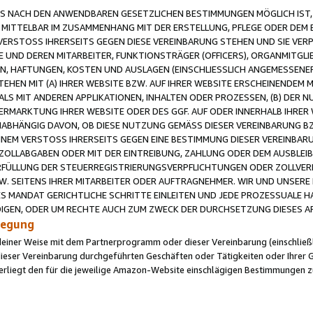
 NACH DEN ANWENDBAREN GESETZLICHEN BESTIMMUNGEN MÖGLICH IST, S
MITTELBAR IM ZUSAMMENHANG MIT DER ERSTELLUNG, PFLEGE ODER DEM BE
ERSTOSS IHRERSEITS GEGEN DIESE VEREINBARUNG STEHEN UND SIE VERP
UND DEREN MITARBEITER, FUNKTIONSTRÄGER (OFFICERS), ORGANMITGLI
N, HAFTUNGEN, KOSTEN UND AUSLAGEN (EINSCHLIESSLICH ANGEMESSENE
HEN MIT (A) IHRER WEBSITE BZW. AUF IHRER WEBSITE ERSCHEINENDEM M
LS MIT ANDEREN APPLIKATIONEN, INHALTEN ODER PROZESSEN, (B) DER 
RMARKTUNG IHRER WEBSITE ODER DES GGF. AUF ODER INNERHALB IHRER W
ABHÄNGIG DAVON, OB DIESE NUTZUNG GEMÄSS DIESER VEREINBARUNG B
EINEM VERSTOSS IHRERSEITS GEGEN EINE BESTIMMUNG DIESER VEREINBARU
D ZOLLABGABEN ODER MIT DER EINTREIBUNG, ZAHLUNG ODER DEM AUSBLEI
FÜLLUNG DER STEUERREGISTRIERUNGSVERPFLICHTUNGEN ODER ZOLLVERPF
W. SEITENS IHRER MITARBEITER ODER AUFTRAGNEHMER. WIR UND UNSERE
ES MANDAT GERICHTLICHE SCHRITTE EINLEITEN UND JEDE PROZESSUALE 
GEN, ODER UM RECHTE AUCH ZUM ZWECK DER DURCHSETZUNG DIESES AR
ilegung
endeiner Weise mit dem Partnerprogramm oder dieser Vereinbarung (einschließl
ieser Vereinbarung durchgeführten Geschäften oder Tätigkeiten oder Ihrer 
iegt den für die jeweilige Amazon-Website einschlägigen Bestimmungen z