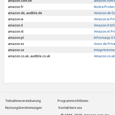
amazon.com.be
amazon.com.b
amazon.fr
Notice:Protec
amazon.de, audible.de
Amazon.de Da
amazon.ie
Amazon.ie Pri
amazon.it
Amazon.it Inf
amazon.nl
Amazon.nl Pri
amazon.pl
Informacja O
amazon.es
Aviso de Priv
amazon.se
Integritetsm
amazon.co.uk, audible.co.uk
Amazon.co.uk 
Teilnahmevereinbarung
Programmrichtlinien
Nutzungsbestimmungen
Kontaktiere uns