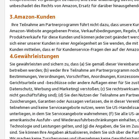
unbeschadet des Rechts von Amazon, Ersatz für darüber hinausgehen
3.Amazon-Kunden
Ihre Teilnahme am Partnerprogramm führt nicht dazu, dass unsere Kun
Amazon-Website angegebenen Preise, Verkaufsbedingungen, Regeln, Ri
Produktverkäufe für diese Kunden und können jederzeit geändert werde
sich einer unserer Kunden in einer Angelegenheit an Sie wenden, die 
Kunden mitteilen, dass er für Kundenservice-Fragen den auf der Ama
4.Gewährleistungen
Sie gewährleisten und sichern zu, dass (a) Sie gemäß dieser Vereinba
betreiben werden; (b) weder Ihre Teilnahme am Partnerprogramm noch d
Bestimmungen, Verordnungen, Vorschriften, Anordnungen, Konzessionen,
Gerichtsurteile und -beschlüsse oder andere Auflagen einer für Sie zu
Datenschutz, Werbung und Marketing) verstoßen; (c) Sie rechtswirksam 
nicht geschäftsfähig sind); (d) Sie den Nutzen der Teilnahme am Partne
Zusicherungen, Garantien oder Aussagen verlassen, die in dieser Verein
teilnehmen und keine Serviceangebote nutzen, wenn Sie US-Handelssa
unterliegen, in dem Sie Serviceangebote wahrnehmen; (f) Sie alle US
amerikanische Ausfuhr- und Wiederausfuhrbeschränkungen einhalten, 
Technologie und Leistungen gelten, und (g) die Angaben, die Sie im 
sind. Sie können Ihre Angaben aktualisieren, indem Sie sich über die 
Wir machen keine Zusicherungen und übernehmen keine Gewährleistun