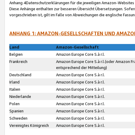
Anhang 4Datenschutzerklärungen für die jeweiligen Amazon-Websites
Diese Anhänge enthalten zur besseren Übersicht Übersetzungen. Sofe
vorgeschrieben ist, gilt im Falle von Abweichungen die englische Fass
ANHANG 1: AMAZON-GESELLSCHAFTEN UND AMAZO
Land
Amazon-Gesellschaft
Belgien
Amazon Europe Core S.à r.l.
Frankreich
Amazon Europe Core S.à r.l.(oder Amazon Fr
entsprechend der Mitteilung)
Deutschland
Amazon Europe Core S.à r.l.
Irland
Amazon Europe Core S.à r.l.
Italien
Amazon Europe Core S.à r.l.
Niederlande
Amazon Europe Core S.à r.l.
Polen
Amazon Europe Core S.à r.l.
Spanien
Amazon Europe Core S.à r.l.
Schweden
Amazon Europe Core S.à r.l.
Vereinigtes Königreich
Amazon Europe Core S.à r.l.