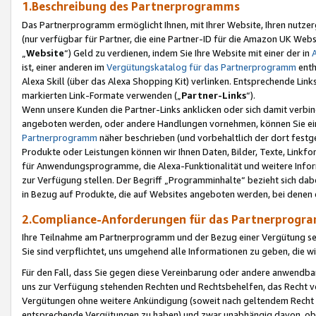
1.Beschreibung des Partnerprogramms
Das Partnerprogramm ermöglicht Ihnen, mit Ihrer Website, Ihren nutzer
(nur verfügbar für Partner, die eine Partner-ID für die Amazon UK We
„
Website
“) Geld zu verdienen, indem Sie Ihre Website mit einer der in
ist, einer anderen im
Vergütungskatalog für das Partnerprogramm
enth
Alexa Skill (über das Alexa Shopping Kit) verlinken. Entsprechende Lin
markierten Link-Formate verwenden („
Partner-Links
“).
Wenn unsere Kunden die Partner-Links anklicken oder sich damit verbi
angeboten werden, oder andere Handlungen vornehmen, können Sie eine
Partnerprogramm
näher beschrieben (und vorbehaltlich der dort festg
Produkte oder Leistungen können wir Ihnen Daten, Bilder, Texte, Linkfo
für Anwendungsprogramme, die Alexa-Funktionalität und weitere Inf
zur Verfügung stellen. Der Begriff „Programminhalte“ bezieht sich dabe
in Bezug auf Produkte, die auf Websites angeboten werden, bei denen 
2.Compliance-Anforderungen für das Partnerprog
Ihre Teilnahme am Partnerprogramm und der Bezug einer Vergütung setz
Sie sind verpflichtet, uns umgehend alle Informationen zu geben, die w
Für den Fall, dass Sie gegen diese Vereinbarung oder andere anwendba
uns zur Verfügung stehenden Rechten und Rechtsbehelfen, das Recht vo
Vergütungen ohne weitere Ankündigung (soweit nach geltendem Recht z
entsprechende Vergütungen zu haben) und zwar unabhängig davon, ob 