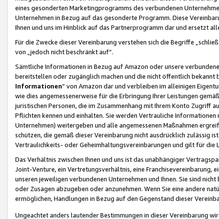
eines gesonderten Marketingprogramms des verbundenen Unternehmens
Unternehmen in Bezug auf das gesonderte Programm. Diese Vereinbarung
Ihnen und uns im Hinblick auf das Partnerprogramm dar und ersetzt al
Für die Zwecke dieser Vereinbarung verstehen sich die Begriffe „schließ
von „jedoch nicht beschränkt auf“.
Sämtliche Informationen in Bezug auf Amazon oder unsere verbunde
bereitstellen oder zugänglich machen und die nicht öffentlich bekannt bz
Informationen
“ von Amazon dar und verbleiben im alleinigen Eigent
wie dies angemessenerweise für die Erbringung Ihrer Leistungen gemäß d
juristischen Personen, die im Zusammenhang mit Ihrem Konto Zugriff au
Pflichten kennen und einhalten. Sie werden Vertrauliche Informationen 
Unternehmen) weitergeben und alle angemessenen Maßnahmen ergreifen
schützen, die gemäß dieser Vereinbarung nicht ausdrücklich zulässig is
Vertraulichkeits- oder Geheimhaltungsvereinbarungen und gilt für die
Das Verhältnis zwischen Ihnen und uns ist das unabhängiger Vertragspa
Joint-Venture, ein Vertretungsverhältnis, eine Franchisevereinbarung, 
unseren jeweiligen verbundenen Unternehmen und Ihnen. Sie sind ni
oder Zusagen abzugeben oder anzunehmen. Wenn Sie eine andere natürli
ermöglichen, Handlungen in Bezug auf den Gegenstand dieser Vereinbar
Ungeachtet anders lautender Bestimmungen in dieser Vereinbarung wird