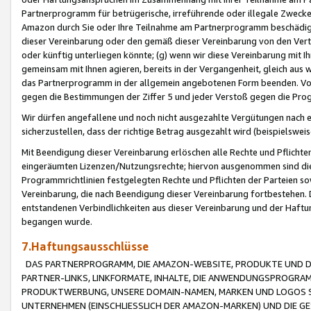
Partnerprogramm für betrügerische, irreführende oder illegale Zwecke
Amazon durch Sie oder Ihre Teilnahme am Partnerprogramm beschädig
dieser Vereinbarung oder den gemäß dieser Vereinbarung von den Vertr
oder künftig unterliegen könnte; (g) wenn wir diese Vereinbarung mit I
gemeinsam mit Ihnen agieren, bereits in der Vergangenheit, gleich aus
das Partnerprogramm in der allgemein angebotenen Form beenden. Vors
gegen die Bestimmungen der Ziffer 5 und jeder Verstoß gegen die Prog
Wir dürfen angefallene und noch nicht ausgezahlte Vergütungen nach 
sicherzustellen, dass der richtige Betrag ausgezahlt wird (beispielsw
Mit Beendigung dieser Vereinbarung erlöschen alle Rechte und Pflichte
eingeräumten Lizenzen/Nutzungsrechte; hiervon ausgenommen sind die in 
Programmrichtlinien festgelegten Rechte und Pflichten der Parteien sow
Vereinbarung, die nach Beendigung dieser Vereinbarung fortbestehen. D
entstandenen Verbindlichkeiten aus dieser Vereinbarung und der Haft
begangen wurde.
7.Haftungsausschlüsse
DAS PARTNERPROGRAMM, DIE AMAZON-WEBSITE, PRODUKTE UND DI
PARTNER-LINKS, LINKFORMATE, INHALTE, DIE ANWENDUNGSPROGR
PRODUKTWERBUNG, UNSERE DOMAIN-NAMEN, MARKEN UND LOGOS S
UNTERNEHMEN (EINSCHLIESSLICH DER AMAZON-MARKEN) UND DIE GE