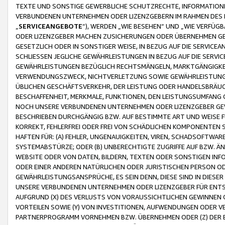
TEXTE UND SONSTIGE GEWERBLICHE SCHUTZRECHTE, INFORMATIONE
VERBUNDENEN UNTERNEHMEN ODER LIZENZGEBERN IM RAHMEN DES
„
SERVICEANGEBOTE
“), WERDEN „WIE BESEHEN“ UND „WIE VERFÜ
ODER LIZENZGEBER MACHEN ZUSICHERUNGEN ODER ÜBERNEHMEN GEW
GESETZLICH ODER IN SONSTIGER WEISE, IN BEZUG AUF DIE SERVI
SCHLIESSEN JEGLICHE GEWÄHRLEISTUNGEN IN BEZUG AUF DIE SERVI
GEWÄHRLEISTUNGEN BEZÜGLICH RECHTSMÄNGELN, MARKTGÄNGIGKEIT
VERWENDUNGSZWECK, NICHTVERLETZUNG SOWIE GEWÄHRLEISTUNGEN 
ÜBLICHEN GESCHÄFTSVERKEHR, DER LEISTUNG ODER HANDELSBRÄUCH
BESCHAFFENHEIT, MERKMALE, FUNKTIONEN, DEN LEISTUNGSUMFANG 
NOCH UNSERE VERBUNDENEN UNTERNEHMEN ODER LIZENZGEBER GEWÄ
BESCHRIEBEN DURCHGÄNGIG BZW. AUF BESTIMMTE ART UND WEISE
KORREKT, FEHLERFREI ODER FREI VON SCHÄDLICHEN KOMPONENTEN
HAFTEN FÜR: (A) FEHLER, UNGENAUIGKEITEN, VIREN, SCHADSOFTW
SYSTEMABSTÜRZE; ODER (B) UNBERECHTIGTE ZUGRIFFE AUF BZW. 
WEBSITE ODER VON DATEN, BILDERN, TEXTEN ODER SONSTIGEN INF
ODER EINER ANDEREN NATÜRLICHEN ODER JURISTISCHEN PERSON OD
GEWÄHRLEISTUNGSANSPRÜCHE, ES SEIN DENN, DIESE SIND IN DIES
UNSERE VERBUNDENEN UNTERNEHMEN ODER LIZENZGEBER FÜR EN
AUFGRUND (X) DES VERLUSTS VON VORAUSSICHTLICHEN GEWINNEN
VORTEILEN SOWIE (Y) VON INVESTITIONEN, AUFWENDUNGEN ODER VE
PARTNERPROGRAMM VORNEHMEN BZW. ÜBERNEHMEN ODER (Z) DER 