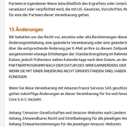
Parteien in irgendeiner Weise (einschließlich des Ergreifens oder Unt
veranlasst oder verpflichtet wird, die mit US-Gesetzen, Vorschriften,
für eine der Parteien dieser Vereinbarung gelten.
13.Änderungen
Wir behalten uns das Recht vor, einzelne oder alle Bestimmungen diese
Änderungsmitteilung, eine geänderte Vereinbarung oder eine geänderte 
über die entsprechende Änderung per E-Mail an Ihre zu diesem Zeitpun
ausgenommen etwaige Erhöhungen der Standardvergütung im Rahmen
Datum, jedoch frühestens sieben Kalendertage nach dem Datum, an de
PARTNERPROGRAMM NACH DEM DATUM DES WIRKSAMWERDENS DER Ä
WENN SIE MIT EINER ÄNDERUNG NICHT EINVERSTANDEN SIND, HABEN S
KÜNDIGEN.
Wenn Sie diese Vereinbarung mit Amazon France Services SAS geschlo
gelten zukünftige Änderungen an dieser Vereinbarung für Sie und Ama
Core S.à r.l. bezieht.
Anhang 1Amazon-Gesellschaften und Amazon-Websites nach Ländern
Anhang 2Anwendbares Recht und Streitbeilegung für die jeweiligen 
Anhang 3Steuerbestimmungen für die jeweiligen Amazon-Websites