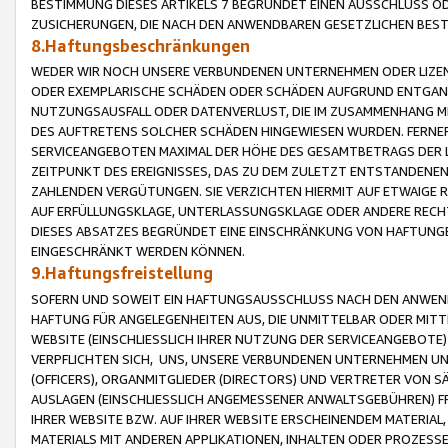
BESTIMMUNG DIESES ARTIKELS 7 BEGRÜNDET EINEN AUSSCHLUSS 
ZUSICHERUNGEN, DIE NACH DEN ANWENDBAREN GESETZLICHEN BE
8.Haftungsbeschränkungen
WEDER WIR NOCH UNSERE VERBUNDENEN UNTERNEHMEN ODER LIZEN
ODER EXEMPLARISCHE SCHÄDEN ODER SCHÄDEN AUFGRUND ENTGANG
NUTZUNGSAUSFALL ODER DATENVERLUST, DIE IM ZUSAMMENHANG MI
DES AUFTRETENS SOLCHER SCHÄDEN HINGEWIESEN WURDEN. FERN
SERVICEANGEBOTEN MAXIMAL DER HÖHE DES GESAMTBETRAGS DER 
ZEITPUNKT DES EREIGNISSES, DAS ZU DEM ZULETZT ENTSTANDENE
ZAHLENDEN VERGÜTUNGEN. SIE VERZICHTEN HIERMIT AUF ETWAIGE 
AUF ERFÜLLUNGSKLAGE, UNTERLASSUNGSKLAGE ODER ANDERE RECHT
DIESES ABSATZES BEGRÜNDET EINE EINSCHRÄNKUNG VON HAFTUNG
EINGESCHRÄNKT WERDEN KÖNNEN.
9.Haftungsfreistellung
SOFERN UND SOWEIT EIN HAFTUNGSAUSSCHLUSS NACH DEN ANWENDB
HAFTUNG FÜR ANGELEGENHEITEN AUS, DIE UNMITTELBAR ODER MITT
WEBSITE (EINSCHLIESSLICH IHRER NUTZUNG DER SERVICEANGEBOTE)
VERPFLICHTEN SICH, UNS, UNSERE VERBUNDENEN UNTERNEHMEN UN
(OFFICERS), ORGANMITGLIEDER (DIRECTORS) UND VERTRETER VON 
AUSLAGEN (EINSCHLIESSLICH ANGEMESSENER ANWALTSGEBÜHREN) FR
IHRER WEBSITE BZW. AUF IHRER WEBSITE ERSCHEINENDEM MATERIAL
MATERIALS MIT ANDEREN APPLIKATIONEN, INHALTEN ODER PROZESSE