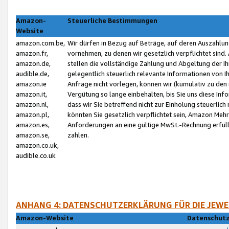
Amazon-
Steuerliche Bestimmungen
Website
amazon.com.be,
Wir dürfen in Bezug auf Beträge, auf deren Auszahlun
amazon.fr,
vornehmen, zu denen wir gesetzlich verpflichtet sind
amazon.de,
stellen die vollständige Zahlung und Abgeltung der 
audible.de,
gelegentlich steuerlich relevante Informationen von I
amazon.ie
Anfrage nicht vorlegen, können wir (kumulativ zu de
amazon.it,
Vergütung so lange einbehalten, bis Sie uns diese Inf
amazon.nl,
dass wir Sie betreffend nicht zur Einholung steuerlich 
amazon.pl,
könnten Sie gesetzlich verpflichtet sein, Amazon Meh
amazon.es,
Anforderungen an eine gültige MwSt.-Rechnung erfüllt
amazon.se,
zahlen.
amazon.co.uk,
audible.co.uk
ANHANG 4: DATENSCHUTZERKLÄRUNG FÜR DIE JEWE
Amazon-Website
Datenschutz