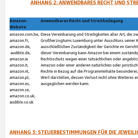
ANHANG 2: ANWENDBARES RECHT UND STRE
Amazon-
Anwendbares Recht und Streitbeilegung
Website
amazon.com.be,
Diese Vereinbarung und Streitigkeiten aller Art, die 
amazon.fr,
Großherzogtums Luxemburg unter Ausschluss seiner Kol
amazon.de,
ausschließlichen Zuständigkeit der Gerichte im Geri
audible.de,
dieser Vereinbarung kann Amazon bei einem zuständig
amazon.ie
Rechtsschutz wegen einer tatsächlichen oder angebli
amazon.it,
Amazon oder einer anderen natürlichen oder juristisc
amazon.nl,
Rechte in Bezug auf die Programminhalte besonderer,
amazon.pl,
Wert darstellen, dessen Verlust nicht ohne Weiteres e
amazon.es,
ausgeglichen werden kann.
amazon.se,
amazon.co.uk,
audible.co.uk
ANHANG 3: STEUERBESTIMMUNGEN FÜR DIE JEWEIL