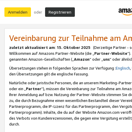
Anmelden
Registrieren
oder
Vereinbarung zur Teilnahme am 
zuletzt aktualisiert am
:
15. Oktober 2025
(Derzeitige Partner - 
Willkommen auf Amazons Partner-Website (die „
Partner-Website
“)
genannten Amazon-Gesellschaften („
Amazon
“ oder „
uns
“ oder ähnli
Übersetzungen stehen in folgenden Sprachen zur Verfügung :
Englisch
,
den Übersetzungen gilt die englische Fassung.
Natürliche oder juristische Personen, die an unserem Marketing-Partn
oder ein „
Partner
“), müssen die Vereinbarung zur Teilnahme am Ama
Ihrer Anmeldung auf bzw. Nutzung der Partner-Website stimmen Sie die
zu, die durch Bezugnahme einen wesentlichen Bestandteil dieser Verei
Partnerprogramm, die IP-Lizenz für das Partnerprogramm, den Vergütu
Partnerprogramm). Inhalte, die du auf der Website Amazon.com veröffe
des Verbots von Kundenrezensionen, die gegen eine Vergütung erstellt, 
durch.