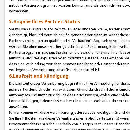
mit dem Partnerprogramm erwarten können, und wir sind nicht für etwa
vornehmen.
5.Angabe Ihres Partner-Status
Sie müssen auf Ihrer Website bzw. an jeder anderen Stelle, an der Am
genehmigt, klar und deutlich den folgenden oder einen im Wesentlichen
Partner verdiene ich an qualifizierten Verkäufen“. Abgesehen von die
werden Sie ohne unsere vorherige schriftliche Zustimmung keine weite
Partnerprogramm machen. Sie dürfen die zwischen uns und Ihnen best
(einschließlich der expliziten oder impliziten Aussage, dass Amazon Si
dass eine Verbindung zwischen Amazon und Ihnen oder einer anderen natü
vorliegenden Vereinbarung ausdrücklich gestattet ist.
6.Laufzeit und Kündigung
Die Laufzeit dieser Vereinbarung beginnt mit Ihrer Anmeldung für die 
jederzeit ordentlich oder aus wichtigem Grund durch schriftliche Kündi
automatisch und unter Ausschluss des Gerichtswegs), wobei eine solch
können kündigen, indem Sie sich über die Partner-Website in Ihrem Ko
auswählen.
Ferner können wir diese Vereinbarung jederzeit aus wichtigem Grund dur
Sie Ihre Pflichten aus dieser Vereinbarung erheblich verletzen; (b) wen
Programmrichtlinien) nicht innerhalb von 7 Tagen nach unserer Benachr
oder Haftungsansprüchen im Zusammenhang mit Ihrer Teilnahme am Pa