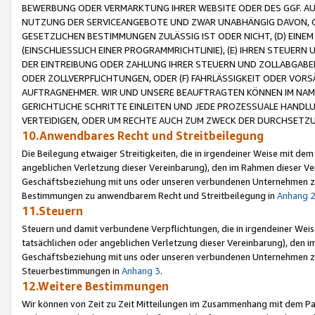
BEWERBUNG ODER VERMARKTUNG IHRER WEBSITE ODER DES GGF. AUF 
NUTZUNG DER SERVICEANGEBOTE UND ZWAR UNABHÄNGIG DAVON, O
GESETZLICHEN BESTIMMUNGEN ZULÄSSIG IST ODER NICHT, (D) EINE
(EINSCHLIESSLICH EINER PROGRAMMRICHTLINIE), (E) IHREN STEUER
DER EINTREIBUNG ODER ZAHLUNG IHRER STEUERN UND ZOLLABGAB
ODER ZOLLVERPFLICHTUNGEN, ODER (F) FAHRLÄSSIGKEIT ODER VORS
AUFTRAGNEHMER. WIR UND UNSERE BEAUFTRAGTEN KÖNNEN IM NAME
GERICHTLICHE SCHRITTE EINLEITEN UND JEDE PROZESSUALE HAND
VERTEIDIGEN, ODER UM RECHTE AUCH ZUM ZWECK DER DURCHSETZU
10.Anwendbares Recht und Streitbeilegung
Die Beilegung etwaiger Streitigkeiten, die in irgendeiner Weise mit de
angeblichen Verletzung dieser Vereinbarung), den im Rahmen dieser Ve
Geschäftsbeziehung mit uns oder unseren verbundenen Unternehmen zu
Bestimmungen zu anwendbarem Recht und Streitbeilegung in
Anhang 
11.Steuern
Steuern und damit verbundene Verpflichtungen, die in irgendeiner Wei
tatsächlichen oder angeblichen Verletzung dieser Vereinbarung), den 
Geschäftsbeziehung mit uns oder unseren verbundenen Unternehmen z
Steuerbestimmungen in
Anhang 3
.
12.Weitere Bestimmungen
Wir können von Zeit zu Zeit Mitteilungen im Zusammenhang mit dem Par