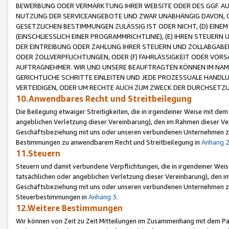
BEWERBUNG ODER VERMARKTUNG IHRER WEBSITE ODER DES GGF. AUF 
NUTZUNG DER SERVICEANGEBOTE UND ZWAR UNABHÄNGIG DAVON, O
GESETZLICHEN BESTIMMUNGEN ZULÄSSIG IST ODER NICHT, (D) EINE
(EINSCHLIESSLICH EINER PROGRAMMRICHTLINIE), (E) IHREN STEUER
DER EINTREIBUNG ODER ZAHLUNG IHRER STEUERN UND ZOLLABGAB
ODER ZOLLVERPFLICHTUNGEN, ODER (F) FAHRLÄSSIGKEIT ODER VORS
AUFTRAGNEHMER. WIR UND UNSERE BEAUFTRAGTEN KÖNNEN IM NAME
GERICHTLICHE SCHRITTE EINLEITEN UND JEDE PROZESSUALE HAND
VERTEIDIGEN, ODER UM RECHTE AUCH ZUM ZWECK DER DURCHSETZU
10.Anwendbares Recht und Streitbeilegung
Die Beilegung etwaiger Streitigkeiten, die in irgendeiner Weise mit de
angeblichen Verletzung dieser Vereinbarung), den im Rahmen dieser Ve
Geschäftsbeziehung mit uns oder unseren verbundenen Unternehmen zu
Bestimmungen zu anwendbarem Recht und Streitbeilegung in
Anhang 
11.Steuern
Steuern und damit verbundene Verpflichtungen, die in irgendeiner Wei
tatsächlichen oder angeblichen Verletzung dieser Vereinbarung), den 
Geschäftsbeziehung mit uns oder unseren verbundenen Unternehmen z
Steuerbestimmungen in
Anhang 3
.
12.Weitere Bestimmungen
Wir können von Zeit zu Zeit Mitteilungen im Zusammenhang mit dem Par