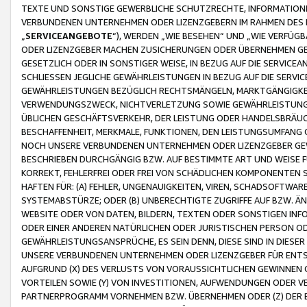
TEXTE UND SONSTIGE GEWERBLICHE SCHUTZRECHTE, INFORMATIONE
VERBUNDENEN UNTERNEHMEN ODER LIZENZGEBERN IM RAHMEN DES
„
SERVICEANGEBOTE
“), WERDEN „WIE BESEHEN“ UND „WIE VERFÜ
ODER LIZENZGEBER MACHEN ZUSICHERUNGEN ODER ÜBERNEHMEN GEW
GESETZLICH ODER IN SONSTIGER WEISE, IN BEZUG AUF DIE SERVI
SCHLIESSEN JEGLICHE GEWÄHRLEISTUNGEN IN BEZUG AUF DIE SERVI
GEWÄHRLEISTUNGEN BEZÜGLICH RECHTSMÄNGELN, MARKTGÄNGIGKEIT
VERWENDUNGSZWECK, NICHTVERLETZUNG SOWIE GEWÄHRLEISTUNGEN 
ÜBLICHEN GESCHÄFTSVERKEHR, DER LEISTUNG ODER HANDELSBRÄUCH
BESCHAFFENHEIT, MERKMALE, FUNKTIONEN, DEN LEISTUNGSUMFANG 
NOCH UNSERE VERBUNDENEN UNTERNEHMEN ODER LIZENZGEBER GEWÄ
BESCHRIEBEN DURCHGÄNGIG BZW. AUF BESTIMMTE ART UND WEISE
KORREKT, FEHLERFREI ODER FREI VON SCHÄDLICHEN KOMPONENTEN
HAFTEN FÜR: (A) FEHLER, UNGENAUIGKEITEN, VIREN, SCHADSOFTW
SYSTEMABSTÜRZE; ODER (B) UNBERECHTIGTE ZUGRIFFE AUF BZW. 
WEBSITE ODER VON DATEN, BILDERN, TEXTEN ODER SONSTIGEN INF
ODER EINER ANDEREN NATÜRLICHEN ODER JURISTISCHEN PERSON OD
GEWÄHRLEISTUNGSANSPRÜCHE, ES SEIN DENN, DIESE SIND IN DIES
UNSERE VERBUNDENEN UNTERNEHMEN ODER LIZENZGEBER FÜR EN
AUFGRUND (X) DES VERLUSTS VON VORAUSSICHTLICHEN GEWINNEN
VORTEILEN SOWIE (Y) VON INVESTITIONEN, AUFWENDUNGEN ODER VE
PARTNERPROGRAMM VORNEHMEN BZW. ÜBERNEHMEN ODER (Z) DER 