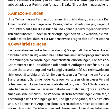
unbeschadet des Rechts von Amazon, Ersatz für darüber hinausgehen
3.Amazon-Kunden
Ihre Teilnahme am Partnerprogramm führt nicht dazu, dass unsere Kun
Amazon-Website angegebenen Preise, Verkaufsbedingungen, Regeln, Ri
Produktverkäufe für diese Kunden und können jederzeit geändert werde
sich einer unserer Kunden in einer Angelegenheit an Sie wenden, die 
Kunden mitteilen, dass er für Kundenservice-Fragen den auf der Ama
4.Gewährleistungen
Sie gewährleisten und sichern zu, dass (a) Sie gemäß dieser Vereinba
betreiben werden; (b) weder Ihre Teilnahme am Partnerprogramm noch d
Bestimmungen, Verordnungen, Vorschriften, Anordnungen, Konzessionen,
Gerichtsurteile und -beschlüsse oder andere Auflagen einer für Sie zu
Datenschutz, Werbung und Marketing) verstoßen; (c) Sie rechtswirksam 
nicht geschäftsfähig sind); (d) Sie den Nutzen der Teilnahme am Partne
Zusicherungen, Garantien oder Aussagen verlassen, die in dieser Verein
teilnehmen und keine Serviceangebote nutzen, wenn Sie US-Handelssa
unterliegen, in dem Sie Serviceangebote wahrnehmen; (f) Sie alle US
amerikanische Ausfuhr- und Wiederausfuhrbeschränkungen einhalten, 
Technologie und Leistungen gelten, und (g) die Angaben, die Sie im 
sind. Sie können Ihre Angaben aktualisieren, indem Sie sich über die 
Wir machen keine Zusicherungen und übernehmen keine Gewährleistun