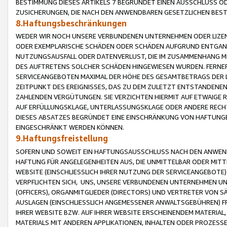
BESTIMMUNG DIESES ARTIKELS 7 BEGRÜNDET EINEN AUSSCHLUSS 
ZUSICHERUNGEN, DIE NACH DEN ANWENDBAREN GESETZLICHEN BE
8.Haftungsbeschränkungen
WEDER WIR NOCH UNSERE VERBUNDENEN UNTERNEHMEN ODER LIZEN
ODER EXEMPLARISCHE SCHÄDEN ODER SCHÄDEN AUFGRUND ENTGANG
NUTZUNGSAUSFALL ODER DATENVERLUST, DIE IM ZUSAMMENHANG MI
DES AUFTRETENS SOLCHER SCHÄDEN HINGEWIESEN WURDEN. FERN
SERVICEANGEBOTEN MAXIMAL DER HÖHE DES GESAMTBETRAGS DER 
ZEITPUNKT DES EREIGNISSES, DAS ZU DEM ZULETZT ENTSTANDENE
ZAHLENDEN VERGÜTUNGEN. SIE VERZICHTEN HIERMIT AUF ETWAIGE 
AUF ERFÜLLUNGSKLAGE, UNTERLASSUNGSKLAGE ODER ANDERE RECHT
DIESES ABSATZES BEGRÜNDET EINE EINSCHRÄNKUNG VON HAFTUNG
EINGESCHRÄNKT WERDEN KÖNNEN.
9.Haftungsfreistellung
SOFERN UND SOWEIT EIN HAFTUNGSAUSSCHLUSS NACH DEN ANWENDB
HAFTUNG FÜR ANGELEGENHEITEN AUS, DIE UNMITTELBAR ODER MITT
WEBSITE (EINSCHLIESSLICH IHRER NUTZUNG DER SERVICEANGEBOTE)
VERPFLICHTEN SICH, UNS, UNSERE VERBUNDENEN UNTERNEHMEN UN
(OFFICERS), ORGANMITGLIEDER (DIRECTORS) UND VERTRETER VON 
AUSLAGEN (EINSCHLIESSLICH ANGEMESSENER ANWALTSGEBÜHREN) FR
IHRER WEBSITE BZW. AUF IHRER WEBSITE ERSCHEINENDEM MATERIAL
MATERIALS MIT ANDEREN APPLIKATIONEN, INHALTEN ODER PROZESSE