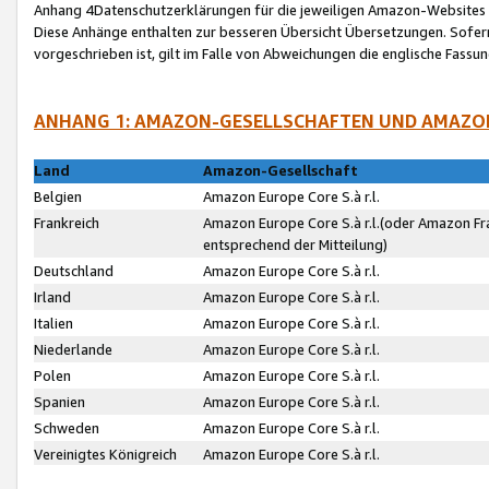
Anhang 4Datenschutzerklärungen für die jeweiligen Amazon-Websites
Diese Anhänge enthalten zur besseren Übersicht Übersetzungen. Sofe
vorgeschrieben ist, gilt im Falle von Abweichungen die englische Fass
ANHANG 1: AMAZON-GESELLSCHAFTEN UND AMAZO
Land
Amazon-Gesellschaft
Belgien
Amazon Europe Core S.à r.l.
Frankreich
Amazon Europe Core S.à r.l.(oder Amazon Fr
entsprechend der Mitteilung)
Deutschland
Amazon Europe Core S.à r.l.
Irland
Amazon Europe Core S.à r.l.
Italien
Amazon Europe Core S.à r.l.
Niederlande
Amazon Europe Core S.à r.l.
Polen
Amazon Europe Core S.à r.l.
Spanien
Amazon Europe Core S.à r.l.
Schweden
Amazon Europe Core S.à r.l.
Vereinigtes Königreich
Amazon Europe Core S.à r.l.