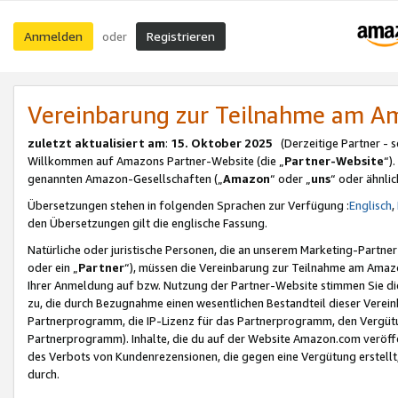
Anmelden
Registrieren
oder
Vereinbarung zur Teilnahme am 
zuletzt aktualisiert am
:
15. Oktober 2025
(Derzeitige Partner - 
Willkommen auf Amazons Partner-Website (die „
Partner-Website
“)
genannten Amazon-Gesellschaften („
Amazon
“ oder „
uns
“ oder ähnli
Übersetzungen stehen in folgenden Sprachen zur Verfügung :
Englisch
,
den Übersetzungen gilt die englische Fassung.
Natürliche oder juristische Personen, die an unserem Marketing-Partn
oder ein „
Partner
“), müssen die Vereinbarung zur Teilnahme am Ama
Ihrer Anmeldung auf bzw. Nutzung der Partner-Website stimmen Sie die
zu, die durch Bezugnahme einen wesentlichen Bestandteil dieser Verei
Partnerprogramm, die IP-Lizenz für das Partnerprogramm, den Vergütu
Partnerprogramm). Inhalte, die du auf der Website Amazon.com veröffe
des Verbots von Kundenrezensionen, die gegen eine Vergütung erstellt, 
durch.