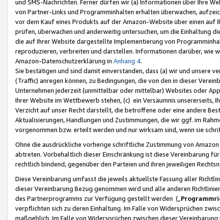
und SMS-Nachrichten. Ferner dürfen wir (a) Informationen über Ihre We
von Partner-Links und Programminhalten erhalten überwachen, aufzei
vor dem Kauf eines Produkts auf der Amazon-Website über einen auf Ih
prüfen, überwachen und anderweitig untersuchen, um die Einhaltung dies
die auf Ihrer Website dargestellte Implementierung von Programminhalt
reproduzieren, verbreiten und darstellen. Informationen darüber, wie w
Amazon-Datenschutzerklärung in
Anhang 4
.
Sie bestätigen und sind damit einverstanden, dass (a) wir und unsere 
(Traffic) anregen können, zu Bedingungen, die von den in dieser Vere
Unternehmen jederzeit (unmittelbar oder mittelbar) Websites oder Appl
Ihrer Website im Wettbewerb stehen, (c) ein Versäumnis unsererseits, I
Verzicht auf unser Recht darstellt, die betroffene oder eine andere B
Aktualisierungen, Handlungen und Zustimmungen, die wir ggf. im Rahme
vorgenommen bzw. erteilt werden und nur wirksam sind, wenn sie schri
Ohne die ausdrückliche vorherige schriftliche Zustimmung von Amazon
abtreten. Vorbehaltlich dieser Einschränkung ist diese Vereinbarung f
rechtlich bindend, gegenüber den Parteien und ihren jeweiligen Rech
Diese Vereinbarung umfasst die jeweils aktuellste Fassung aller Richtli
dieser Vereinbarung Bezug genommen wird und alle anderen Richtlinie
des Partnerprogramms zur Verfügung gestellt werden („
Programmric
verpflichten sich zu deren Einhaltung. Im Falle von Widersprüchen zwi
maßgeblich. Im Falle von Widersprüchen zwischen dieser Vereinbarun