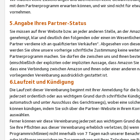
mit dem Partnerprogramm erwarten können, und wir sind nicht für etwa
vornehmen.
5.Angabe Ihres Partner-Status
Sie müssen auf Ihrer Website bzw. an jeder anderen Stelle, an der Am
genehmigt, klar und deutlich den folgenden oder einen im Wesentlichen
Partner verdiene ich an qualifizierten Verkäufen“. Abgesehen von die
werden Sie ohne unsere vorherige schriftliche Zustimmung keine weite
Partnerprogramm machen. Sie dürfen die zwischen uns und Ihnen best
(einschließlich der expliziten oder impliziten Aussage, dass Amazon Si
dass eine Verbindung zwischen Amazon und Ihnen oder einer anderen natü
vorliegenden Vereinbarung ausdrücklich gestattet ist.
6.Laufzeit und Kündigung
Die Laufzeit dieser Vereinbarung beginnt mit Ihrer Anmeldung für die 
jederzeit ordentlich oder aus wichtigem Grund durch schriftliche Kündi
automatisch und unter Ausschluss des Gerichtswegs), wobei eine solch
können kündigen, indem Sie sich über die Partner-Website in Ihrem Ko
auswählen.
Ferner können wir diese Vereinbarung jederzeit aus wichtigem Grund dur
Sie Ihre Pflichten aus dieser Vereinbarung erheblich verletzen; (b) wen
Programmrichtlinien) nicht innerhalb von 7 Tagen nach unserer Benachr
oder Haftungsansprüchen im Zusammenhang mit Ihrer Teilnahme am Pa