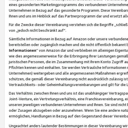
eines gesonderten Marketingprogramms des verbundenen Unternehmens
Unternehmen in Bezug auf das gesonderte Programm. Diese Vereinbarung
Ihnen und uns im Hinblick auf das Partnerprogramm dar und ersetzt al
Für die Zwecke dieser Vereinbarung verstehen sich die Begriffe „schließ
von „jedoch nicht beschränkt auf“.
Sämtliche Informationen in Bezug auf Amazon oder unsere verbunde
bereitstellen oder zugänglich machen und die nicht öffentlich bekannt bz
Informationen
“ von Amazon dar und verbleiben im alleinigen Eigent
wie dies angemessenerweise für die Erbringung Ihrer Leistungen gemäß d
juristischen Personen, die im Zusammenhang mit Ihrem Konto Zugriff au
Pflichten kennen und einhalten. Sie werden Vertrauliche Informationen 
Unternehmen) weitergeben und alle angemessenen Maßnahmen ergreifen
schützen, die gemäß dieser Vereinbarung nicht ausdrücklich zulässig is
Vertraulichkeits- oder Geheimhaltungsvereinbarungen und gilt für die
Das Verhältnis zwischen Ihnen und uns ist das unabhängiger Vertragspa
Joint-Venture, ein Vertretungsverhältnis, eine Franchisevereinbarung, 
unseren jeweiligen verbundenen Unternehmen und Ihnen. Sie sind ni
oder Zusagen abzugeben oder anzunehmen. Wenn Sie eine andere natürli
ermöglichen, Handlungen in Bezug auf den Gegenstand dieser Vereinbar
Ungeachtet anders lautender Bestimmungen in dieser Vereinbarung wird