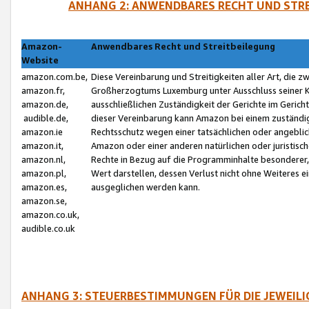
ANHANG 2: ANWENDBARES RECHT UND STRE
Amazon-
Anwendbares Recht und Streitbeilegung
Website
amazon.com.be,
Diese Vereinbarung und Streitigkeiten aller Art, die 
amazon.fr,
Großherzogtums Luxemburg unter Ausschluss seiner Kol
amazon.de,
ausschließlichen Zuständigkeit der Gerichte im Geri
audible.de,
dieser Vereinbarung kann Amazon bei einem zuständig
amazon.ie
Rechtsschutz wegen einer tatsächlichen oder angebli
amazon.it,
Amazon oder einer anderen natürlichen oder juristisc
amazon.nl,
Rechte in Bezug auf die Programminhalte besonderer,
amazon.pl,
Wert darstellen, dessen Verlust nicht ohne Weiteres e
amazon.es,
ausgeglichen werden kann.
amazon.se,
amazon.co.uk,
audible.co.uk
ANHANG 3: STEUERBESTIMMUNGEN FÜR DIE JEWEIL