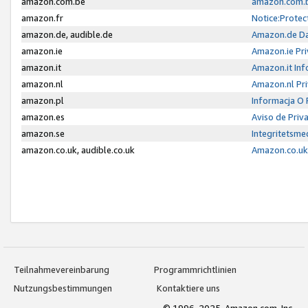
amazon.com.be
amazon.com.b
amazon.fr
Notice:Protec
amazon.de, audible.de
Amazon.de Da
amazon.ie
Amazon.ie Pri
amazon.it
Amazon.it Inf
amazon.nl
Amazon.nl Pri
amazon.pl
Informacja O
amazon.es
Aviso de Priv
amazon.se
Integritetsm
amazon.co.uk, audible.co.uk
Amazon.co.uk 
Teilnahmevereinbarung
Programmrichtlinien
Nutzungsbestimmungen
Kontaktiere uns