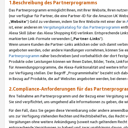
1.Beschreibung des Partnerprogramms
Das Partnerprogramm ermöglicht Ihnen, mit Ihrer Website, Ihren nutzer
(nur verfügbar für Partner, die eine Partner-ID für die Amazon UK We
„
Website
“) Geld zu verdienen, indem Sie Ihre Website mit einer der in
ist, einer anderen im
Vergütungskatalog für das Partnerprogramm
enth
Alexa Skill (über das Alexa Shopping Kit) verlinken. Entsprechende Lin
markierten Link-Formate verwenden („
Partner-Links
“).
Wenn unsere Kunden die Partner-Links anklicken oder sich damit verbi
angeboten werden, oder andere Handlungen vornehmen, können Sie eine
Partnerprogramm
näher beschrieben (und vorbehaltlich der dort festg
Produkte oder Leistungen können wir Ihnen Daten, Bilder, Texte, Linkfo
für Anwendungsprogramme, die Alexa-Funktionalität und weitere Inf
zur Verfügung stellen. Der Begriff „Programminhalte“ bezieht sich dabe
in Bezug auf Produkte, die auf Websites angeboten werden, bei denen 
2.Compliance-Anforderungen für das Partnerprog
Ihre Teilnahme am Partnerprogramm und der Bezug einer Vergütung setz
Sie sind verpflichtet, uns umgehend alle Informationen zu geben, die w
Für den Fall, dass Sie gegen diese Vereinbarung oder andere anwendba
uns zur Verfügung stehenden Rechten und Rechtsbehelfen, das Recht vo
Vergütungen ohne weitere Ankündigung (soweit nach geltendem Recht z
entsprechende Vergütungen zu haben) und zwar unabhängig davon, ob 