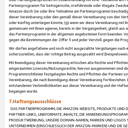
Partnerprogramm für betrügerische, irreführende oder illegale Zwecke
Amazon durch Sie oder Ihre Teilnahme am Partnerprogramm beschädig
dieser Vereinbarung oder den gemäß dieser Vereinbarung von den Vertr
oder künftig unterliegen könnte; (g) wenn wir diese Vereinbarung mit I
gemeinsam mit Ihnen agieren, bereits in der Vergangenheit, gleich aus
das Partnerprogramm in der allgemein angebotenen Form beenden. Vors
gegen die Bestimmungen der Ziffer 5 und jeder Verstoß gegen die Prog
Wir dürfen angefallene und noch nicht ausgezahlte Vergütungen nach 
sicherzustellen, dass der richtige Betrag ausgezahlt wird (beispielsw
Mit Beendigung dieser Vereinbarung erlöschen alle Rechte und Pflichte
eingeräumten Lizenzen/Nutzungsrechte; hiervon ausgenommen sind die in 
Programmrichtlinien festgelegten Rechte und Pflichten der Parteien sow
Vereinbarung, die nach Beendigung dieser Vereinbarung fortbestehen. D
entstandenen Verbindlichkeiten aus dieser Vereinbarung und der Haft
begangen wurde.
7.Haftungsausschlüsse
DAS PARTNERPROGRAMM, DIE AMAZON-WEBSITE, PRODUKTE UND DI
PARTNER-LINKS, LINKFORMATE, INHALTE, DIE ANWENDUNGSPROGR
PRODUKTWERBUNG, UNSERE DOMAIN-NAMEN, MARKEN UND LOGOS S
UNTERNEHMEN (EINSCHLIESSLICH DER AMAZON-MARKEN) UND DIE GE