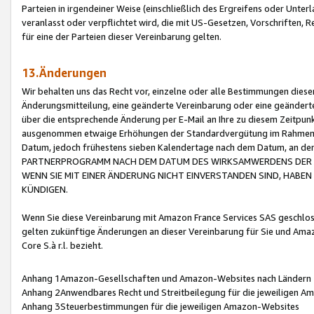
Parteien in irgendeiner Weise (einschließlich des Ergreifens oder Unt
veranlasst oder verpflichtet wird, die mit US-Gesetzen, Vorschriften,
für eine der Parteien dieser Vereinbarung gelten.
13.Änderungen
Wir behalten uns das Recht vor, einzelne oder alle Bestimmungen diese
Änderungsmitteilung, eine geänderte Vereinbarung oder eine geänderte 
über die entsprechende Änderung per E-Mail an Ihre zu diesem Zeitpun
ausgenommen etwaige Erhöhungen der Standardvergütung im Rahmen
Datum, jedoch frühestens sieben Kalendertage nach dem Datum, an de
PARTNERPROGRAMM NACH DEM DATUM DES WIRKSAMWERDENS DER Ä
WENN SIE MIT EINER ÄNDERUNG NICHT EINVERSTANDEN SIND, HABEN S
KÜNDIGEN.
Wenn Sie diese Vereinbarung mit Amazon France Services SAS geschlo
gelten zukünftige Änderungen an dieser Vereinbarung für Sie und Ama
Core S.à r.l. bezieht.
Anhang 1Amazon-Gesellschaften und Amazon-Websites nach Ländern
Anhang 2Anwendbares Recht und Streitbeilegung für die jeweiligen 
Anhang 3Steuerbestimmungen für die jeweiligen Amazon-Websites