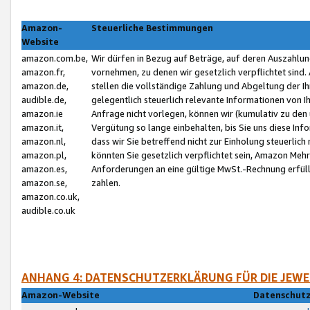
Amazon-
Steuerliche Bestimmungen
Website
amazon.com.be,
Wir dürfen in Bezug auf Beträge, auf deren Auszahlun
amazon.fr,
vornehmen, zu denen wir gesetzlich verpflichtet sind
amazon.de,
stellen die vollständige Zahlung und Abgeltung der 
audible.de,
gelegentlich steuerlich relevante Informationen von I
amazon.ie
Anfrage nicht vorlegen, können wir (kumulativ zu de
amazon.it,
Vergütung so lange einbehalten, bis Sie uns diese Inf
amazon.nl,
dass wir Sie betreffend nicht zur Einholung steuerlich 
amazon.pl,
könnten Sie gesetzlich verpflichtet sein, Amazon Meh
amazon.es,
Anforderungen an eine gültige MwSt.-Rechnung erfüllt
amazon.se,
zahlen.
amazon.co.uk,
audible.co.uk
ANHANG 4: DATENSCHUTZERKLÄRUNG FÜR DIE JEWE
Amazon-Website
Datenschutz