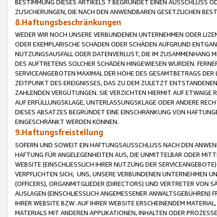
BESTIMMUNG DIESES ARTIKELS 7 BEGRÜNDET EINEN AUSSCHLUSS 
ZUSICHERUNGEN, DIE NACH DEN ANWENDBAREN GESETZLICHEN BE
8.Haftungsbeschränkungen
WEDER WIR NOCH UNSERE VERBUNDENEN UNTERNEHMEN ODER LIZEN
ODER EXEMPLARISCHE SCHÄDEN ODER SCHÄDEN AUFGRUND ENTGANG
NUTZUNGSAUSFALL ODER DATENVERLUST, DIE IM ZUSAMMENHANG MI
DES AUFTRETENS SOLCHER SCHÄDEN HINGEWIESEN WURDEN. FERN
SERVICEANGEBOTEN MAXIMAL DER HÖHE DES GESAMTBETRAGS DER 
ZEITPUNKT DES EREIGNISSES, DAS ZU DEM ZULETZT ENTSTANDENE
ZAHLENDEN VERGÜTUNGEN. SIE VERZICHTEN HIERMIT AUF ETWAIGE 
AUF ERFÜLLUNGSKLAGE, UNTERLASSUNGSKLAGE ODER ANDERE RECHT
DIESES ABSATZES BEGRÜNDET EINE EINSCHRÄNKUNG VON HAFTUNG
EINGESCHRÄNKT WERDEN KÖNNEN.
9.Haftungsfreistellung
SOFERN UND SOWEIT EIN HAFTUNGSAUSSCHLUSS NACH DEN ANWENDB
HAFTUNG FÜR ANGELEGENHEITEN AUS, DIE UNMITTELBAR ODER MITT
WEBSITE (EINSCHLIESSLICH IHRER NUTZUNG DER SERVICEANGEBOTE)
VERPFLICHTEN SICH, UNS, UNSERE VERBUNDENEN UNTERNEHMEN UN
(OFFICERS), ORGANMITGLIEDER (DIRECTORS) UND VERTRETER VON 
AUSLAGEN (EINSCHLIESSLICH ANGEMESSENER ANWALTSGEBÜHREN) FR
IHRER WEBSITE BZW. AUF IHRER WEBSITE ERSCHEINENDEM MATERIAL
MATERIALS MIT ANDEREN APPLIKATIONEN, INHALTEN ODER PROZESSE