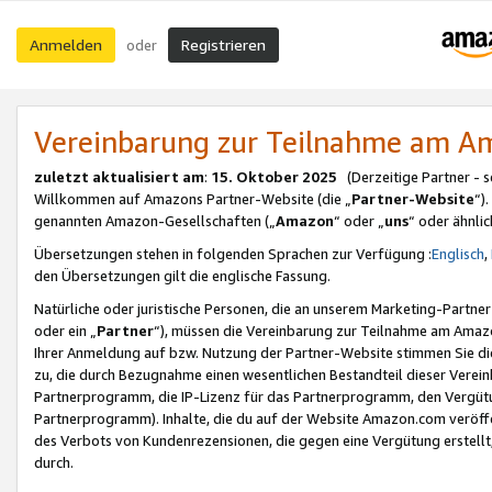
Anmelden
Registrieren
oder
Vereinbarung zur Teilnahme am 
zuletzt aktualisiert am
:
15. Oktober 2025
(Derzeitige Partner - 
Willkommen auf Amazons Partner-Website (die „
Partner-Website
“)
genannten Amazon-Gesellschaften („
Amazon
“ oder „
uns
“ oder ähnli
Übersetzungen stehen in folgenden Sprachen zur Verfügung :
Englisch
,
den Übersetzungen gilt die englische Fassung.
Natürliche oder juristische Personen, die an unserem Marketing-Partn
oder ein „
Partner
“), müssen die Vereinbarung zur Teilnahme am Ama
Ihrer Anmeldung auf bzw. Nutzung der Partner-Website stimmen Sie die
zu, die durch Bezugnahme einen wesentlichen Bestandteil dieser Verei
Partnerprogramm, die IP-Lizenz für das Partnerprogramm, den Vergütu
Partnerprogramm). Inhalte, die du auf der Website Amazon.com veröffe
des Verbots von Kundenrezensionen, die gegen eine Vergütung erstellt, 
durch.