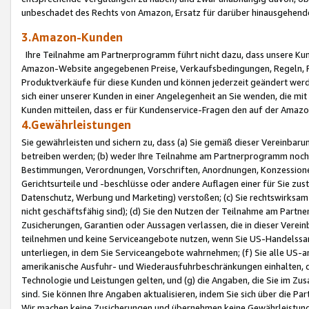
unbeschadet des Rechts von Amazon, Ersatz für darüber hinausgehen
3.Amazon-Kunden
Ihre Teilnahme am Partnerprogramm führt nicht dazu, dass unsere Kun
Amazon-Website angegebenen Preise, Verkaufsbedingungen, Regeln, Ri
Produktverkäufe für diese Kunden und können jederzeit geändert werde
sich einer unserer Kunden in einer Angelegenheit an Sie wenden, die 
Kunden mitteilen, dass er für Kundenservice-Fragen den auf der Ama
4.Gewährleistungen
Sie gewährleisten und sichern zu, dass (a) Sie gemäß dieser Vereinba
betreiben werden; (b) weder Ihre Teilnahme am Partnerprogramm noch d
Bestimmungen, Verordnungen, Vorschriften, Anordnungen, Konzessionen,
Gerichtsurteile und -beschlüsse oder andere Auflagen einer für Sie zu
Datenschutz, Werbung und Marketing) verstoßen; (c) Sie rechtswirksam 
nicht geschäftsfähig sind); (d) Sie den Nutzen der Teilnahme am Partne
Zusicherungen, Garantien oder Aussagen verlassen, die in dieser Verein
teilnehmen und keine Serviceangebote nutzen, wenn Sie US-Handelssa
unterliegen, in dem Sie Serviceangebote wahrnehmen; (f) Sie alle US
amerikanische Ausfuhr- und Wiederausfuhrbeschränkungen einhalten, 
Technologie und Leistungen gelten, und (g) die Angaben, die Sie im 
sind. Sie können Ihre Angaben aktualisieren, indem Sie sich über die 
Wir machen keine Zusicherungen und übernehmen keine Gewährleistun