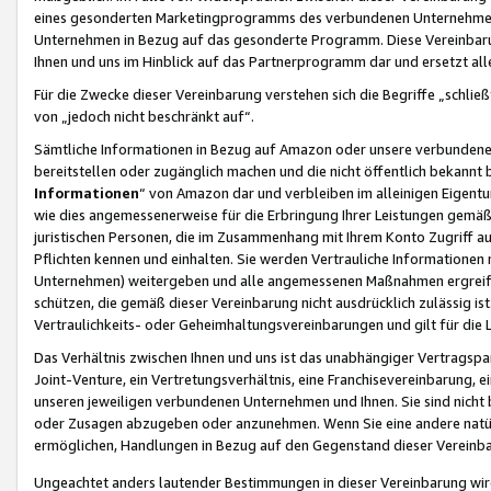
eines gesonderten Marketingprogramms des verbundenen Unternehmens
Unternehmen in Bezug auf das gesonderte Programm. Diese Vereinbarung
Ihnen und uns im Hinblick auf das Partnerprogramm dar und ersetzt al
Für die Zwecke dieser Vereinbarung verstehen sich die Begriffe „schließ
von „jedoch nicht beschränkt auf“.
Sämtliche Informationen in Bezug auf Amazon oder unsere verbunde
bereitstellen oder zugänglich machen und die nicht öffentlich bekannt bz
Informationen
“ von Amazon dar und verbleiben im alleinigen Eigent
wie dies angemessenerweise für die Erbringung Ihrer Leistungen gemäß d
juristischen Personen, die im Zusammenhang mit Ihrem Konto Zugriff au
Pflichten kennen und einhalten. Sie werden Vertrauliche Informationen 
Unternehmen) weitergeben und alle angemessenen Maßnahmen ergreifen
schützen, die gemäß dieser Vereinbarung nicht ausdrücklich zulässig is
Vertraulichkeits- oder Geheimhaltungsvereinbarungen und gilt für die
Das Verhältnis zwischen Ihnen und uns ist das unabhängiger Vertragspa
Joint-Venture, ein Vertretungsverhältnis, eine Franchisevereinbarung, 
unseren jeweiligen verbundenen Unternehmen und Ihnen. Sie sind ni
oder Zusagen abzugeben oder anzunehmen. Wenn Sie eine andere natürli
ermöglichen, Handlungen in Bezug auf den Gegenstand dieser Vereinbar
Ungeachtet anders lautender Bestimmungen in dieser Vereinbarung wird