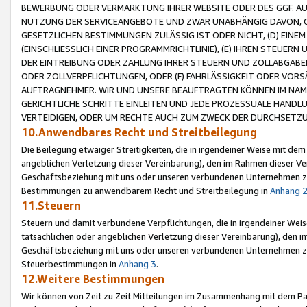
BEWERBUNG ODER VERMARKTUNG IHRER WEBSITE ODER DES GGF. AUF 
NUTZUNG DER SERVICEANGEBOTE UND ZWAR UNABHÄNGIG DAVON, O
GESETZLICHEN BESTIMMUNGEN ZULÄSSIG IST ODER NICHT, (D) EINE
(EINSCHLIESSLICH EINER PROGRAMMRICHTLINIE), (E) IHREN STEUER
DER EINTREIBUNG ODER ZAHLUNG IHRER STEUERN UND ZOLLABGAB
ODER ZOLLVERPFLICHTUNGEN, ODER (F) FAHRLÄSSIGKEIT ODER VORS
AUFTRAGNEHMER. WIR UND UNSERE BEAUFTRAGTEN KÖNNEN IM NAME
GERICHTLICHE SCHRITTE EINLEITEN UND JEDE PROZESSUALE HAND
VERTEIDIGEN, ODER UM RECHTE AUCH ZUM ZWECK DER DURCHSETZU
10.Anwendbares Recht und Streitbeilegung
Die Beilegung etwaiger Streitigkeiten, die in irgendeiner Weise mit de
angeblichen Verletzung dieser Vereinbarung), den im Rahmen dieser Ve
Geschäftsbeziehung mit uns oder unseren verbundenen Unternehmen zu
Bestimmungen zu anwendbarem Recht und Streitbeilegung in
Anhang 
11.Steuern
Steuern und damit verbundene Verpflichtungen, die in irgendeiner Wei
tatsächlichen oder angeblichen Verletzung dieser Vereinbarung), den 
Geschäftsbeziehung mit uns oder unseren verbundenen Unternehmen z
Steuerbestimmungen in
Anhang 3
.
12.Weitere Bestimmungen
Wir können von Zeit zu Zeit Mitteilungen im Zusammenhang mit dem Par