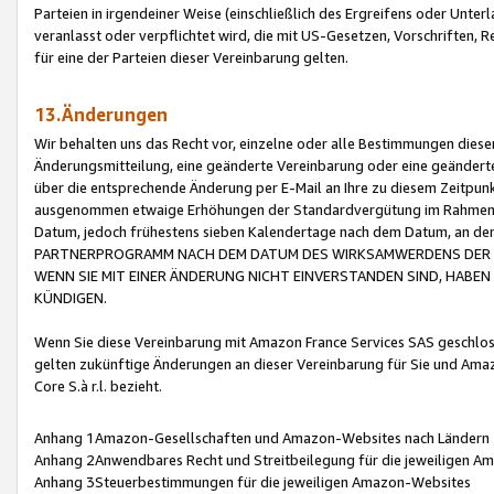
Parteien in irgendeiner Weise (einschließlich des Ergreifens oder Unt
veranlasst oder verpflichtet wird, die mit US-Gesetzen, Vorschriften,
für eine der Parteien dieser Vereinbarung gelten.
13.Änderungen
Wir behalten uns das Recht vor, einzelne oder alle Bestimmungen diese
Änderungsmitteilung, eine geänderte Vereinbarung oder eine geänderte 
über die entsprechende Änderung per E-Mail an Ihre zu diesem Zeitpun
ausgenommen etwaige Erhöhungen der Standardvergütung im Rahmen
Datum, jedoch frühestens sieben Kalendertage nach dem Datum, an de
PARTNERPROGRAMM NACH DEM DATUM DES WIRKSAMWERDENS DER Ä
WENN SIE MIT EINER ÄNDERUNG NICHT EINVERSTANDEN SIND, HABEN S
KÜNDIGEN.
Wenn Sie diese Vereinbarung mit Amazon France Services SAS geschlo
gelten zukünftige Änderungen an dieser Vereinbarung für Sie und Ama
Core S.à r.l. bezieht.
Anhang 1Amazon-Gesellschaften und Amazon-Websites nach Ländern
Anhang 2Anwendbares Recht und Streitbeilegung für die jeweiligen 
Anhang 3Steuerbestimmungen für die jeweiligen Amazon-Websites