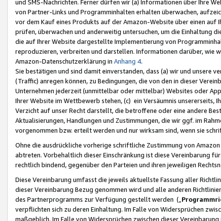
und SMS-Nachrichten. Ferner dürfen wir (a) Informationen über Ihre We
von Partner-Links und Programminhalten erhalten überwachen, aufzei
vor dem Kauf eines Produkts auf der Amazon-Website über einen auf Ih
prüfen, überwachen und anderweitig untersuchen, um die Einhaltung dies
die auf Ihrer Website dargestellte Implementierung von Programminhalt
reproduzieren, verbreiten und darstellen. Informationen darüber, wie w
Amazon-Datenschutzerklärung in
Anhang 4
.
Sie bestätigen und sind damit einverstanden, dass (a) wir und unsere 
(Traffic) anregen können, zu Bedingungen, die von den in dieser Vere
Unternehmen jederzeit (unmittelbar oder mittelbar) Websites oder Appl
Ihrer Website im Wettbewerb stehen, (c) ein Versäumnis unsererseits, I
Verzicht auf unser Recht darstellt, die betroffene oder eine andere B
Aktualisierungen, Handlungen und Zustimmungen, die wir ggf. im Rahme
vorgenommen bzw. erteilt werden und nur wirksam sind, wenn sie schri
Ohne die ausdrückliche vorherige schriftliche Zustimmung von Amazon
abtreten. Vorbehaltlich dieser Einschränkung ist diese Vereinbarung f
rechtlich bindend, gegenüber den Parteien und ihren jeweiligen Rech
Diese Vereinbarung umfasst die jeweils aktuellste Fassung aller Richtli
dieser Vereinbarung Bezug genommen wird und alle anderen Richtlinie
des Partnerprogramms zur Verfügung gestellt werden („
Programmric
verpflichten sich zu deren Einhaltung. Im Falle von Widersprüchen zwi
maßgeblich. Im Falle von Widersprüchen zwischen dieser Vereinbarun