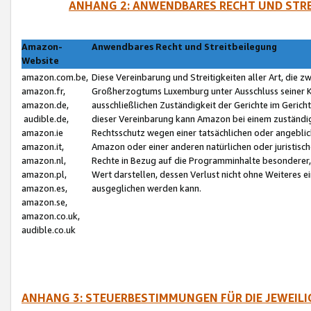
ANHANG 2: ANWENDBARES RECHT UND STRE
Amazon-
Anwendbares Recht und Streitbeilegung
Website
amazon.com.be,
Diese Vereinbarung und Streitigkeiten aller Art, die 
amazon.fr,
Großherzogtums Luxemburg unter Ausschluss seiner Kol
amazon.de,
ausschließlichen Zuständigkeit der Gerichte im Geri
audible.de,
dieser Vereinbarung kann Amazon bei einem zuständig
amazon.ie
Rechtsschutz wegen einer tatsächlichen oder angebli
amazon.it,
Amazon oder einer anderen natürlichen oder juristisc
amazon.nl,
Rechte in Bezug auf die Programminhalte besonderer,
amazon.pl,
Wert darstellen, dessen Verlust nicht ohne Weiteres e
amazon.es,
ausgeglichen werden kann.
amazon.se,
amazon.co.uk,
audible.co.uk
ANHANG 3: STEUERBESTIMMUNGEN FÜR DIE JEWEIL