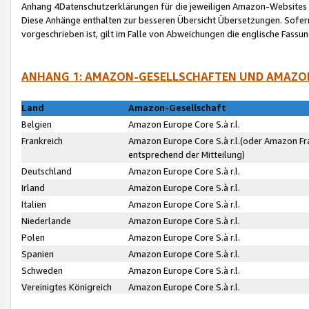
Anhang 4Datenschutzerklärungen für die jeweiligen Amazon-Websites
Diese Anhänge enthalten zur besseren Übersicht Übersetzungen. Sofe
vorgeschrieben ist, gilt im Falle von Abweichungen die englische Fass
ANHANG 1: AMAZON-GESELLSCHAFTEN UND AMAZO
Land
Amazon-Gesellschaft
Belgien
Amazon Europe Core S.à r.l.
Frankreich
Amazon Europe Core S.à r.l.(oder Amazon Fr
entsprechend der Mitteilung)
Deutschland
Amazon Europe Core S.à r.l.
Irland
Amazon Europe Core S.à r.l.
Italien
Amazon Europe Core S.à r.l.
Niederlande
Amazon Europe Core S.à r.l.
Polen
Amazon Europe Core S.à r.l.
Spanien
Amazon Europe Core S.à r.l.
Schweden
Amazon Europe Core S.à r.l.
Vereinigtes Königreich
Amazon Europe Core S.à r.l.