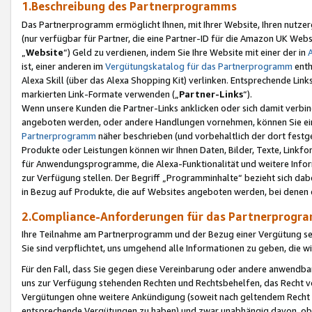
1.Beschreibung des Partnerprogramms
Das Partnerprogramm ermöglicht Ihnen, mit Ihrer Website, Ihren nutzer
(nur verfügbar für Partner, die eine Partner-ID für die Amazon UK We
„
Website
“) Geld zu verdienen, indem Sie Ihre Website mit einer der in
ist, einer anderen im
Vergütungskatalog für das Partnerprogramm
enth
Alexa Skill (über das Alexa Shopping Kit) verlinken. Entsprechende Lin
markierten Link-Formate verwenden („
Partner-Links
“).
Wenn unsere Kunden die Partner-Links anklicken oder sich damit verbi
angeboten werden, oder andere Handlungen vornehmen, können Sie eine
Partnerprogramm
näher beschrieben (und vorbehaltlich der dort festg
Produkte oder Leistungen können wir Ihnen Daten, Bilder, Texte, Linkfo
für Anwendungsprogramme, die Alexa-Funktionalität und weitere Inf
zur Verfügung stellen. Der Begriff „Programminhalte“ bezieht sich dabe
in Bezug auf Produkte, die auf Websites angeboten werden, bei denen 
2.Compliance-Anforderungen für das Partnerprog
Ihre Teilnahme am Partnerprogramm und der Bezug einer Vergütung setz
Sie sind verpflichtet, uns umgehend alle Informationen zu geben, die w
Für den Fall, dass Sie gegen diese Vereinbarung oder andere anwendba
uns zur Verfügung stehenden Rechten und Rechtsbehelfen, das Recht vo
Vergütungen ohne weitere Ankündigung (soweit nach geltendem Recht z
entsprechende Vergütungen zu haben) und zwar unabhängig davon, ob 