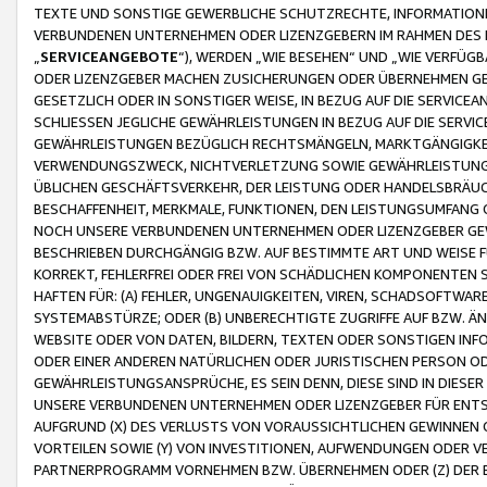
TEXTE UND SONSTIGE GEWERBLICHE SCHUTZRECHTE, INFORMATIONE
VERBUNDENEN UNTERNEHMEN ODER LIZENZGEBERN IM RAHMEN DES
„
SERVICEANGEBOTE
“), WERDEN „WIE BESEHEN“ UND „WIE VERFÜ
ODER LIZENZGEBER MACHEN ZUSICHERUNGEN ODER ÜBERNEHMEN GEW
GESETZLICH ODER IN SONSTIGER WEISE, IN BEZUG AUF DIE SERVI
SCHLIESSEN JEGLICHE GEWÄHRLEISTUNGEN IN BEZUG AUF DIE SERVI
GEWÄHRLEISTUNGEN BEZÜGLICH RECHTSMÄNGELN, MARKTGÄNGIGKEIT
VERWENDUNGSZWECK, NICHTVERLETZUNG SOWIE GEWÄHRLEISTUNGEN 
ÜBLICHEN GESCHÄFTSVERKEHR, DER LEISTUNG ODER HANDELSBRÄUCH
BESCHAFFENHEIT, MERKMALE, FUNKTIONEN, DEN LEISTUNGSUMFANG 
NOCH UNSERE VERBUNDENEN UNTERNEHMEN ODER LIZENZGEBER GEWÄ
BESCHRIEBEN DURCHGÄNGIG BZW. AUF BESTIMMTE ART UND WEISE
KORREKT, FEHLERFREI ODER FREI VON SCHÄDLICHEN KOMPONENTEN
HAFTEN FÜR: (A) FEHLER, UNGENAUIGKEITEN, VIREN, SCHADSOFTW
SYSTEMABSTÜRZE; ODER (B) UNBERECHTIGTE ZUGRIFFE AUF BZW. 
WEBSITE ODER VON DATEN, BILDERN, TEXTEN ODER SONSTIGEN INF
ODER EINER ANDEREN NATÜRLICHEN ODER JURISTISCHEN PERSON OD
GEWÄHRLEISTUNGSANSPRÜCHE, ES SEIN DENN, DIESE SIND IN DIES
UNSERE VERBUNDENEN UNTERNEHMEN ODER LIZENZGEBER FÜR EN
AUFGRUND (X) DES VERLUSTS VON VORAUSSICHTLICHEN GEWINNEN
VORTEILEN SOWIE (Y) VON INVESTITIONEN, AUFWENDUNGEN ODER VE
PARTNERPROGRAMM VORNEHMEN BZW. ÜBERNEHMEN ODER (Z) DER 