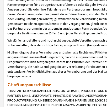
Partnerprogramm für betrügerische, irreführende oder illegale Zwecke
Amazon durch Sie oder Ihre Teilnahme am Partnerprogramm beschädig
dieser Vereinbarung oder den gemäß dieser Vereinbarung von den Vertr
oder künftig unterliegen könnte; (g) wenn wir diese Vereinbarung mit I
gemeinsam mit Ihnen agieren, bereits in der Vergangenheit, gleich aus
das Partnerprogramm in der allgemein angebotenen Form beenden. Vors
gegen die Bestimmungen der Ziffer 5 und jeder Verstoß gegen die Prog
Wir dürfen angefallene und noch nicht ausgezahlte Vergütungen nach 
sicherzustellen, dass der richtige Betrag ausgezahlt wird (beispielsw
Mit Beendigung dieser Vereinbarung erlöschen alle Rechte und Pflichte
eingeräumten Lizenzen/Nutzungsrechte; hiervon ausgenommen sind die in 
Programmrichtlinien festgelegten Rechte und Pflichten der Parteien sow
Vereinbarung, die nach Beendigung dieser Vereinbarung fortbestehen. D
entstandenen Verbindlichkeiten aus dieser Vereinbarung und der Haft
begangen wurde.
7.Haftungsausschlüsse
DAS PARTNERPROGRAMM, DIE AMAZON-WEBSITE, PRODUKTE UND DI
PARTNER-LINKS, LINKFORMATE, INHALTE, DIE ANWENDUNGSPROGR
PRODUKTWERBUNG, UNSERE DOMAIN-NAMEN, MARKEN UND LOGOS S
UNTERNEHMEN (EINSCHLIESSLICH DER AMAZON-MARKEN) UND DIE GE