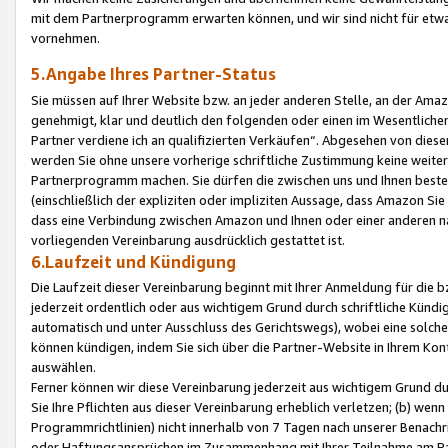
mit dem Partnerprogramm erwarten können, und wir sind nicht für etwa
vornehmen.
5.Angabe Ihres Partner-Status
Sie müssen auf Ihrer Website bzw. an jeder anderen Stelle, an der Am
genehmigt, klar und deutlich den folgenden oder einen im Wesentlichen
Partner verdiene ich an qualifizierten Verkäufen“. Abgesehen von die
werden Sie ohne unsere vorherige schriftliche Zustimmung keine weite
Partnerprogramm machen. Sie dürfen die zwischen uns und Ihnen best
(einschließlich der expliziten oder impliziten Aussage, dass Amazon Si
dass eine Verbindung zwischen Amazon und Ihnen oder einer anderen natü
vorliegenden Vereinbarung ausdrücklich gestattet ist.
6.Laufzeit und Kündigung
Die Laufzeit dieser Vereinbarung beginnt mit Ihrer Anmeldung für die 
jederzeit ordentlich oder aus wichtigem Grund durch schriftliche Kündi
automatisch und unter Ausschluss des Gerichtswegs), wobei eine solch
können kündigen, indem Sie sich über die Partner-Website in Ihrem Ko
auswählen.
Ferner können wir diese Vereinbarung jederzeit aus wichtigem Grund dur
Sie Ihre Pflichten aus dieser Vereinbarung erheblich verletzen; (b) wen
Programmrichtlinien) nicht innerhalb von 7 Tagen nach unserer Benachr
oder Haftungsansprüchen im Zusammenhang mit Ihrer Teilnahme am Pa