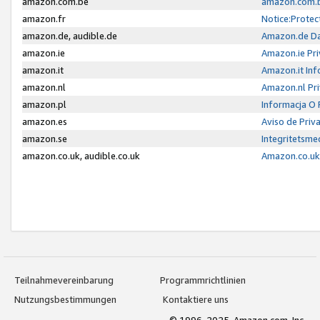
amazon.com.be
amazon.com.b
amazon.fr
Notice:Protec
amazon.de, audible.de
Amazon.de Da
amazon.ie
Amazon.ie Pri
amazon.it
Amazon.it Inf
amazon.nl
Amazon.nl Pri
amazon.pl
Informacja O
amazon.es
Aviso de Priv
amazon.se
Integritetsm
amazon.co.uk, audible.co.uk
Amazon.co.uk 
Teilnahmevereinbarung
Programmrichtlinien
Nutzungsbestimmungen
Kontaktiere uns