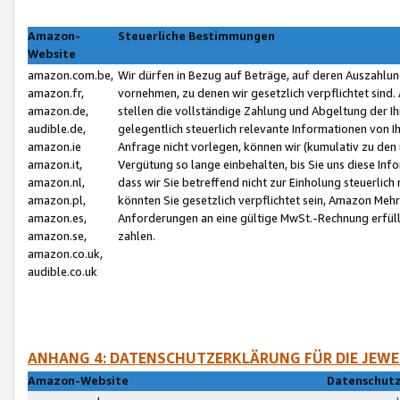
Amazon-
Steuerliche Bestimmungen
Website
amazon.com.be,
Wir dürfen in Bezug auf Beträge, auf deren Auszahlun
amazon.fr,
vornehmen, zu denen wir gesetzlich verpflichtet sind
amazon.de,
stellen die vollständige Zahlung und Abgeltung der 
audible.de,
gelegentlich steuerlich relevante Informationen von I
amazon.ie
Anfrage nicht vorlegen, können wir (kumulativ zu de
amazon.it,
Vergütung so lange einbehalten, bis Sie uns diese Inf
amazon.nl,
dass wir Sie betreffend nicht zur Einholung steuerlich 
amazon.pl,
könnten Sie gesetzlich verpflichtet sein, Amazon Meh
amazon.es,
Anforderungen an eine gültige MwSt.-Rechnung erfüllt
amazon.se,
zahlen.
amazon.co.uk,
audible.co.uk
ANHANG 4: DATENSCHUTZERKLÄRUNG FÜR DIE JEWE
Amazon-Website
Datenschutz