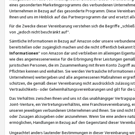
eines gesonderten Marketingprogramms des verbundenen Unternehmens
Unternehmen in Bezug auf das gesonderte Programm. Diese Vereinbarung
Ihnen und uns im Hinblick auf das Partnerprogramm dar und ersetzt al
Für die Zwecke dieser Vereinbarung verstehen sich die Begriffe „schließ
von „jedoch nicht beschränkt auf“.
Sämtliche Informationen in Bezug auf Amazon oder unsere verbunde
bereitstellen oder zugänglich machen und die nicht öffentlich bekannt bz
Informationen
“ von Amazon dar und verbleiben im alleinigen Eigent
wie dies angemessenerweise für die Erbringung Ihrer Leistungen gemäß d
juristischen Personen, die im Zusammenhang mit Ihrem Konto Zugriff au
Pflichten kennen und einhalten. Sie werden Vertrauliche Informationen 
Unternehmen) weitergeben und alle angemessenen Maßnahmen ergreifen
schützen, die gemäß dieser Vereinbarung nicht ausdrücklich zulässig is
Vertraulichkeits- oder Geheimhaltungsvereinbarungen und gilt für die
Das Verhältnis zwischen Ihnen und uns ist das unabhängiger Vertragspa
Joint-Venture, ein Vertretungsverhältnis, eine Franchisevereinbarung, 
unseren jeweiligen verbundenen Unternehmen und Ihnen. Sie sind ni
oder Zusagen abzugeben oder anzunehmen. Wenn Sie eine andere natürli
ermöglichen, Handlungen in Bezug auf den Gegenstand dieser Vereinbar
Ungeachtet anders lautender Bestimmungen in dieser Vereinbarung wird