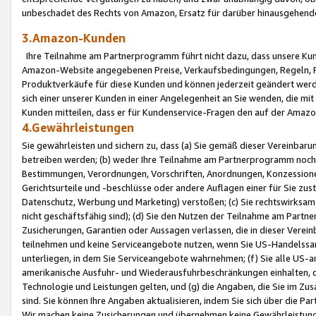
unbeschadet des Rechts von Amazon, Ersatz für darüber hinausgehen
3.Amazon-Kunden
Ihre Teilnahme am Partnerprogramm führt nicht dazu, dass unsere Kun
Amazon-Website angegebenen Preise, Verkaufsbedingungen, Regeln, Ri
Produktverkäufe für diese Kunden und können jederzeit geändert werde
sich einer unserer Kunden in einer Angelegenheit an Sie wenden, die 
Kunden mitteilen, dass er für Kundenservice-Fragen den auf der Ama
4.Gewährleistungen
Sie gewährleisten und sichern zu, dass (a) Sie gemäß dieser Vereinba
betreiben werden; (b) weder Ihre Teilnahme am Partnerprogramm noch d
Bestimmungen, Verordnungen, Vorschriften, Anordnungen, Konzessionen,
Gerichtsurteile und -beschlüsse oder andere Auflagen einer für Sie zu
Datenschutz, Werbung und Marketing) verstoßen; (c) Sie rechtswirksam 
nicht geschäftsfähig sind); (d) Sie den Nutzen der Teilnahme am Partne
Zusicherungen, Garantien oder Aussagen verlassen, die in dieser Verein
teilnehmen und keine Serviceangebote nutzen, wenn Sie US-Handelssa
unterliegen, in dem Sie Serviceangebote wahrnehmen; (f) Sie alle US
amerikanische Ausfuhr- und Wiederausfuhrbeschränkungen einhalten, 
Technologie und Leistungen gelten, und (g) die Angaben, die Sie im 
sind. Sie können Ihre Angaben aktualisieren, indem Sie sich über die 
Wir machen keine Zusicherungen und übernehmen keine Gewährleistun