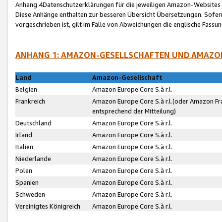
Anhang 4Datenschutzerklärungen für die jeweiligen Amazon-Websites
Diese Anhänge enthalten zur besseren Übersicht Übersetzungen. Sofe
vorgeschrieben ist, gilt im Falle von Abweichungen die englische Fass
ANHANG 1: AMAZON-GESELLSCHAFTEN UND AMAZO
Land
Amazon-Gesellschaft
Belgien
Amazon Europe Core S.à r.l.
Frankreich
Amazon Europe Core S.à r.l.(oder Amazon Fr
entsprechend der Mitteilung)
Deutschland
Amazon Europe Core S.à r.l.
Irland
Amazon Europe Core S.à r.l.
Italien
Amazon Europe Core S.à r.l.
Niederlande
Amazon Europe Core S.à r.l.
Polen
Amazon Europe Core S.à r.l.
Spanien
Amazon Europe Core S.à r.l.
Schweden
Amazon Europe Core S.à r.l.
Vereinigtes Königreich
Amazon Europe Core S.à r.l.