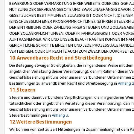
BEWERBUNG ODER VERMARKTUNG IHRER WEBSITE ODER DES GGF. AUF 
NUTZUNG DER SERVICEANGEBOTE UND ZWAR UNABHÄNGIG DAVON, O
GESETZLICHEN BESTIMMUNGEN ZULÄSSIG IST ODER NICHT, (D) EINE
(EINSCHLIESSLICH EINER PROGRAMMRICHTLINIE), (E) IHREN STEUER
DER EINTREIBUNG ODER ZAHLUNG IHRER STEUERN UND ZOLLABGAB
ODER ZOLLVERPFLICHTUNGEN, ODER (F) FAHRLÄSSIGKEIT ODER VORS
AUFTRAGNEHMER. WIR UND UNSERE BEAUFTRAGTEN KÖNNEN IM NAME
GERICHTLICHE SCHRITTE EINLEITEN UND JEDE PROZESSUALE HAND
VERTEIDIGEN, ODER UM RECHTE AUCH ZUM ZWECK DER DURCHSETZU
10.Anwendbares Recht und Streitbeilegung
Die Beilegung etwaiger Streitigkeiten, die in irgendeiner Weise mit de
angeblichen Verletzung dieser Vereinbarung), den im Rahmen dieser Ve
Geschäftsbeziehung mit uns oder unseren verbundenen Unternehmen zu
Bestimmungen zu anwendbarem Recht und Streitbeilegung in
Anhang 
11.Steuern
Steuern und damit verbundene Verpflichtungen, die in irgendeiner Wei
tatsächlichen oder angeblichen Verletzung dieser Vereinbarung), den 
Geschäftsbeziehung mit uns oder unseren verbundenen Unternehmen z
Steuerbestimmungen in
Anhang 3
.
12.Weitere Bestimmungen
Wir können von Zeit zu Zeit Mitteilungen im Zusammenhang mit dem Par