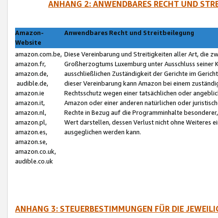
ANHANG 2: ANWENDBARES RECHT UND STRE
Amazon-
Anwendbares Recht und Streitbeilegung
Website
amazon.com.be,
Diese Vereinbarung und Streitigkeiten aller Art, die 
amazon.fr,
Großherzogtums Luxemburg unter Ausschluss seiner Kol
amazon.de,
ausschließlichen Zuständigkeit der Gerichte im Geri
audible.de,
dieser Vereinbarung kann Amazon bei einem zuständig
amazon.ie
Rechtsschutz wegen einer tatsächlichen oder angebli
amazon.it,
Amazon oder einer anderen natürlichen oder juristisc
amazon.nl,
Rechte in Bezug auf die Programminhalte besonderer,
amazon.pl,
Wert darstellen, dessen Verlust nicht ohne Weiteres e
amazon.es,
ausgeglichen werden kann.
amazon.se,
amazon.co.uk,
audible.co.uk
ANHANG 3: STEUERBESTIMMUNGEN FÜR DIE JEWEIL