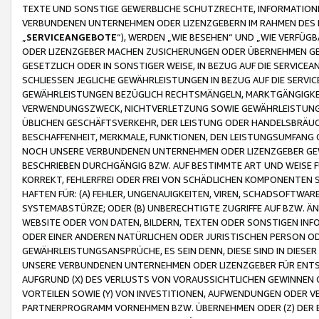
TEXTE UND SONSTIGE GEWERBLICHE SCHUTZRECHTE, INFORMATIONE
VERBUNDENEN UNTERNEHMEN ODER LIZENZGEBERN IM RAHMEN DES
„
SERVICEANGEBOTE
“), WERDEN „WIE BESEHEN“ UND „WIE VERFÜ
ODER LIZENZGEBER MACHEN ZUSICHERUNGEN ODER ÜBERNEHMEN GEW
GESETZLICH ODER IN SONSTIGER WEISE, IN BEZUG AUF DIE SERVI
SCHLIESSEN JEGLICHE GEWÄHRLEISTUNGEN IN BEZUG AUF DIE SERVI
GEWÄHRLEISTUNGEN BEZÜGLICH RECHTSMÄNGELN, MARKTGÄNGIGKEIT
VERWENDUNGSZWECK, NICHTVERLETZUNG SOWIE GEWÄHRLEISTUNGEN 
ÜBLICHEN GESCHÄFTSVERKEHR, DER LEISTUNG ODER HANDELSBRÄUCH
BESCHAFFENHEIT, MERKMALE, FUNKTIONEN, DEN LEISTUNGSUMFANG 
NOCH UNSERE VERBUNDENEN UNTERNEHMEN ODER LIZENZGEBER GEWÄ
BESCHRIEBEN DURCHGÄNGIG BZW. AUF BESTIMMTE ART UND WEISE
KORREKT, FEHLERFREI ODER FREI VON SCHÄDLICHEN KOMPONENTEN
HAFTEN FÜR: (A) FEHLER, UNGENAUIGKEITEN, VIREN, SCHADSOFTW
SYSTEMABSTÜRZE; ODER (B) UNBERECHTIGTE ZUGRIFFE AUF BZW. 
WEBSITE ODER VON DATEN, BILDERN, TEXTEN ODER SONSTIGEN INF
ODER EINER ANDEREN NATÜRLICHEN ODER JURISTISCHEN PERSON OD
GEWÄHRLEISTUNGSANSPRÜCHE, ES SEIN DENN, DIESE SIND IN DIES
UNSERE VERBUNDENEN UNTERNEHMEN ODER LIZENZGEBER FÜR EN
AUFGRUND (X) DES VERLUSTS VON VORAUSSICHTLICHEN GEWINNEN
VORTEILEN SOWIE (Y) VON INVESTITIONEN, AUFWENDUNGEN ODER VE
PARTNERPROGRAMM VORNEHMEN BZW. ÜBERNEHMEN ODER (Z) DER 