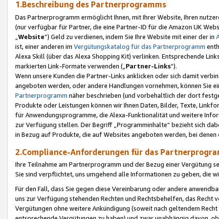
1.Beschreibung des Partnerprogramms
Das Partnerprogramm ermöglicht Ihnen, mit Ihrer Website, Ihren nutzer
(nur verfügbar für Partner, die eine Partner-ID für die Amazon UK We
„
Website
“) Geld zu verdienen, indem Sie Ihre Website mit einer der in
ist, einer anderen im
Vergütungskatalog für das Partnerprogramm
enth
Alexa Skill (über das Alexa Shopping Kit) verlinken. Entsprechende Lin
markierten Link-Formate verwenden („
Partner-Links
“).
Wenn unsere Kunden die Partner-Links anklicken oder sich damit verbi
angeboten werden, oder andere Handlungen vornehmen, können Sie eine
Partnerprogramm
näher beschrieben (und vorbehaltlich der dort festg
Produkte oder Leistungen können wir Ihnen Daten, Bilder, Texte, Linkfo
für Anwendungsprogramme, die Alexa-Funktionalität und weitere Inf
zur Verfügung stellen. Der Begriff „Programminhalte“ bezieht sich dabe
in Bezug auf Produkte, die auf Websites angeboten werden, bei denen 
2.Compliance-Anforderungen für das Partnerprog
Ihre Teilnahme am Partnerprogramm und der Bezug einer Vergütung setz
Sie sind verpflichtet, uns umgehend alle Informationen zu geben, die w
Für den Fall, dass Sie gegen diese Vereinbarung oder andere anwendba
uns zur Verfügung stehenden Rechten und Rechtsbehelfen, das Recht vo
Vergütungen ohne weitere Ankündigung (soweit nach geltendem Recht z
entsprechende Vergütungen zu haben) und zwar unabhängig davon, ob 