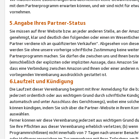
mit dem Partnerprogramm erwarten können, und wir sind nicht für etwa
vornehmen.
5.Angabe Ihres Partner-Status
Sie müssen auf Ihrer Website bzw. an jeder anderen Stelle, an der Am
genehmigt, klar und deutlich den folgenden oder einen im Wesentlichen
Partner verdiene ich an qualifizierten Verkäufen“. Abgesehen von die
werden Sie ohne unsere vorherige schriftliche Zustimmung keine weite
Partnerprogramm machen. Sie dürfen die zwischen uns und Ihnen best
(einschließlich der expliziten oder impliziten Aussage, dass Amazon Si
dass eine Verbindung zwischen Amazon und Ihnen oder einer anderen natü
vorliegenden Vereinbarung ausdrücklich gestattet ist.
6.Laufzeit und Kündigung
Die Laufzeit dieser Vereinbarung beginnt mit Ihrer Anmeldung für die 
jederzeit ordentlich oder aus wichtigem Grund durch schriftliche Kündi
automatisch und unter Ausschluss des Gerichtswegs), wobei eine solch
können kündigen, indem Sie sich über die Partner-Website in Ihrem Ko
auswählen.
Ferner können wir diese Vereinbarung jederzeit aus wichtigem Grund dur
Sie Ihre Pflichten aus dieser Vereinbarung erheblich verletzen; (b) wen
Programmrichtlinien) nicht innerhalb von 7 Tagen nach unserer Benachr
oder Haftungsansprüchen im Zusammenhang mit Ihrer Teilnahme am Pa