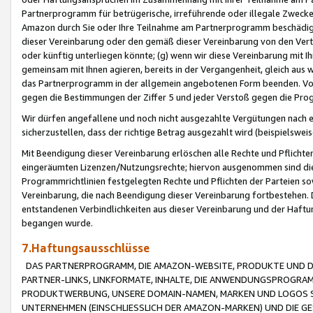
Partnerprogramm für betrügerische, irreführende oder illegale Zwecke
Amazon durch Sie oder Ihre Teilnahme am Partnerprogramm beschädig
dieser Vereinbarung oder den gemäß dieser Vereinbarung von den Vertr
oder künftig unterliegen könnte; (g) wenn wir diese Vereinbarung mit I
gemeinsam mit Ihnen agieren, bereits in der Vergangenheit, gleich aus
das Partnerprogramm in der allgemein angebotenen Form beenden. Vors
gegen die Bestimmungen der Ziffer 5 und jeder Verstoß gegen die Prog
Wir dürfen angefallene und noch nicht ausgezahlte Vergütungen nach 
sicherzustellen, dass der richtige Betrag ausgezahlt wird (beispielsw
Mit Beendigung dieser Vereinbarung erlöschen alle Rechte und Pflichte
eingeräumten Lizenzen/Nutzungsrechte; hiervon ausgenommen sind die in 
Programmrichtlinien festgelegten Rechte und Pflichten der Parteien sow
Vereinbarung, die nach Beendigung dieser Vereinbarung fortbestehen. D
entstandenen Verbindlichkeiten aus dieser Vereinbarung und der Haft
begangen wurde.
7.Haftungsausschlüsse
DAS PARTNERPROGRAMM, DIE AMAZON-WEBSITE, PRODUKTE UND DI
PARTNER-LINKS, LINKFORMATE, INHALTE, DIE ANWENDUNGSPROGR
PRODUKTWERBUNG, UNSERE DOMAIN-NAMEN, MARKEN UND LOGOS S
UNTERNEHMEN (EINSCHLIESSLICH DER AMAZON-MARKEN) UND DIE GE