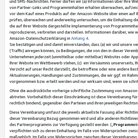
und SMS-Nachrichten. Ferner dürfen wir (a) Informationen über Ihre We
von Partner-Links und Programminhalten erhalten überwachen, aufzei
vor dem Kauf eines Produkts auf der Amazon-Website über einen auf Ih
prüfen, überwachen und anderweitig untersuchen, um die Einhaltung dies
die auf Ihrer Website dargestellte Implementierung von Programminhalt
reproduzieren, verbreiten und darstellen. Informationen darüber, wie w
Amazon-Datenschutzerklärung in
Anhang 4
.
Sie bestätigen und sind damit einverstanden, dass (a) wir und unsere 
(Traffic) anregen können, zu Bedingungen, die von den in dieser Vere
Unternehmen jederzeit (unmittelbar oder mittelbar) Websites oder Appl
Ihrer Website im Wettbewerb stehen, (c) ein Versäumnis unsererseits, I
Verzicht auf unser Recht darstellt, die betroffene oder eine andere B
Aktualisierungen, Handlungen und Zustimmungen, die wir ggf. im Rahme
vorgenommen bzw. erteilt werden und nur wirksam sind, wenn sie schri
Ohne die ausdrückliche vorherige schriftliche Zustimmung von Amazon
abtreten. Vorbehaltlich dieser Einschränkung ist diese Vereinbarung f
rechtlich bindend, gegenüber den Parteien und ihren jeweiligen Rech
Diese Vereinbarung umfasst die jeweils aktuellste Fassung aller Richtli
dieser Vereinbarung Bezug genommen wird und alle anderen Richtlinie
des Partnerprogramms zur Verfügung gestellt werden („
Programmric
verpflichten sich zu deren Einhaltung. Im Falle von Widersprüchen zwi
maßgeblich. Im Falle von Widersprüchen zwischen dieser Vereinbarun