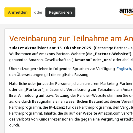
Anmelden
Registrieren
oder
Vereinbarung zur Teilnahme am 
zuletzt aktualisiert am
:
15. Oktober 2025
(Derzeitige Partner - 
Willkommen auf Amazons Partner-Website (die „
Partner-Website
“)
genannten Amazon-Gesellschaften („
Amazon
“ oder „
uns
“ oder ähnli
Übersetzungen stehen in folgenden Sprachen zur Verfügung :
Englisch
,
den Übersetzungen gilt die englische Fassung.
Natürliche oder juristische Personen, die an unserem Marketing-Partn
oder ein „
Partner
“), müssen die Vereinbarung zur Teilnahme am Ama
Ihrer Anmeldung auf bzw. Nutzung der Partner-Website stimmen Sie die
zu, die durch Bezugnahme einen wesentlichen Bestandteil dieser Verei
Partnerprogramm, die IP-Lizenz für das Partnerprogramm, den Vergütu
Partnerprogramm). Inhalte, die du auf der Website Amazon.com veröffe
des Verbots von Kundenrezensionen, die gegen eine Vergütung erstellt, 
durch.