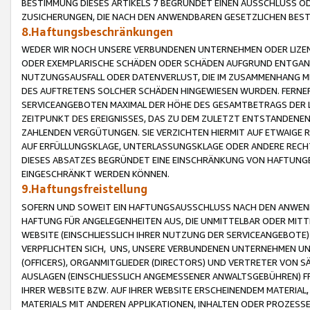
BESTIMMUNG DIESES ARTIKELS 7 BEGRÜNDET EINEN AUSSCHLUSS 
ZUSICHERUNGEN, DIE NACH DEN ANWENDBAREN GESETZLICHEN BE
8.Haftungsbeschränkungen
WEDER WIR NOCH UNSERE VERBUNDENEN UNTERNEHMEN ODER LIZEN
ODER EXEMPLARISCHE SCHÄDEN ODER SCHÄDEN AUFGRUND ENTGANG
NUTZUNGSAUSFALL ODER DATENVERLUST, DIE IM ZUSAMMENHANG MI
DES AUFTRETENS SOLCHER SCHÄDEN HINGEWIESEN WURDEN. FERN
SERVICEANGEBOTEN MAXIMAL DER HÖHE DES GESAMTBETRAGS DER 
ZEITPUNKT DES EREIGNISSES, DAS ZU DEM ZULETZT ENTSTANDENE
ZAHLENDEN VERGÜTUNGEN. SIE VERZICHTEN HIERMIT AUF ETWAIGE 
AUF ERFÜLLUNGSKLAGE, UNTERLASSUNGSKLAGE ODER ANDERE RECHT
DIESES ABSATZES BEGRÜNDET EINE EINSCHRÄNKUNG VON HAFTUNG
EINGESCHRÄNKT WERDEN KÖNNEN.
9.Haftungsfreistellung
SOFERN UND SOWEIT EIN HAFTUNGSAUSSCHLUSS NACH DEN ANWENDB
HAFTUNG FÜR ANGELEGENHEITEN AUS, DIE UNMITTELBAR ODER MITT
WEBSITE (EINSCHLIESSLICH IHRER NUTZUNG DER SERVICEANGEBOTE)
VERPFLICHTEN SICH, UNS, UNSERE VERBUNDENEN UNTERNEHMEN UN
(OFFICERS), ORGANMITGLIEDER (DIRECTORS) UND VERTRETER VON 
AUSLAGEN (EINSCHLIESSLICH ANGEMESSENER ANWALTSGEBÜHREN) FR
IHRER WEBSITE BZW. AUF IHRER WEBSITE ERSCHEINENDEM MATERIAL
MATERIALS MIT ANDEREN APPLIKATIONEN, INHALTEN ODER PROZESSE