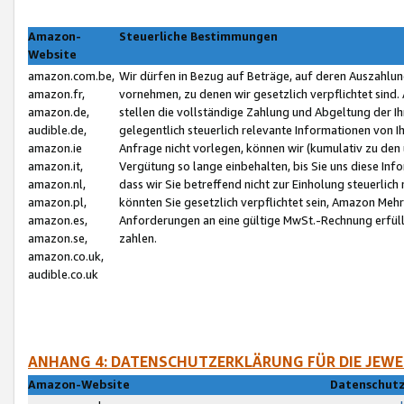
Amazon-
Steuerliche Bestimmungen
Website
amazon.com.be,
Wir dürfen in Bezug auf Beträge, auf deren Auszahlun
amazon.fr,
vornehmen, zu denen wir gesetzlich verpflichtet sind
amazon.de,
stellen die vollständige Zahlung und Abgeltung der 
audible.de,
gelegentlich steuerlich relevante Informationen von I
amazon.ie
Anfrage nicht vorlegen, können wir (kumulativ zu de
amazon.it,
Vergütung so lange einbehalten, bis Sie uns diese Inf
amazon.nl,
dass wir Sie betreffend nicht zur Einholung steuerlich 
amazon.pl,
könnten Sie gesetzlich verpflichtet sein, Amazon Meh
amazon.es,
Anforderungen an eine gültige MwSt.-Rechnung erfüllt
amazon.se,
zahlen.
amazon.co.uk,
audible.co.uk
ANHANG 4: DATENSCHUTZERKLÄRUNG FÜR DIE JEWE
Amazon-Website
Datenschutz