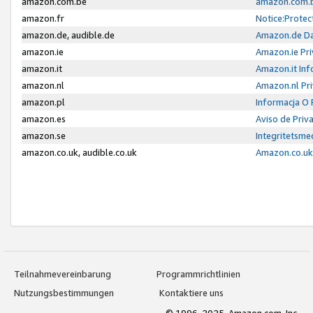
amazon.com.be
amazon.com.b
amazon.fr
Notice:Protec
amazon.de, audible.de
Amazon.de Da
amazon.ie
Amazon.ie Pri
amazon.it
Amazon.it Inf
amazon.nl
Amazon.nl Pri
amazon.pl
Informacja O
amazon.es
Aviso de Priv
amazon.se
Integritetsm
amazon.co.uk, audible.co.uk
Amazon.co.uk 
Teilnahmevereinbarung
Programmrichtlinien
Nutzungsbestimmungen
Kontaktiere uns