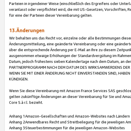
Parteien in irgendeiner Weise (einschließlich des Ergreifens oder Unt
veranlasst oder verpflichtet wird, die mit US-Gesetzen, Vorschriften,
für eine der Parteien dieser Vereinbarung gelten.
13.Änderungen
Wir behalten uns das Recht vor, einzelne oder alle Bestimmungen diese
Änderungsmitteilung, eine geänderte Vereinbarung oder eine geänderte 
über die entsprechende Änderung per E-Mail an Ihre zu diesem Zeitpun
ausgenommen etwaige Erhöhungen der Standardvergütung im Rahmen
Datum, jedoch frühestens sieben Kalendertage nach dem Datum, an de
PARTNERPROGRAMM NACH DEM DATUM DES WIRKSAMWERDENS DER Ä
WENN SIE MIT EINER ÄNDERUNG NICHT EINVERSTANDEN SIND, HABEN S
KÜNDIGEN.
Wenn Sie diese Vereinbarung mit Amazon France Services SAS geschlo
gelten zukünftige Änderungen an dieser Vereinbarung für Sie und Ama
Core S.à r.l. bezieht.
Anhang 1Amazon-Gesellschaften und Amazon-Websites nach Ländern
Anhang 2Anwendbares Recht und Streitbeilegung für die jeweiligen 
Anhang 3Steuerbestimmungen für die jeweiligen Amazon-Websites