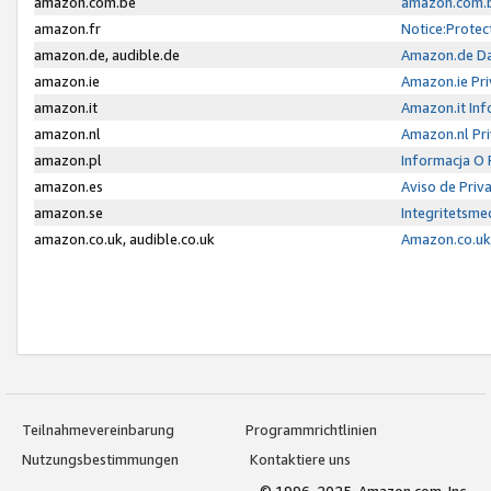
amazon.com.be
amazon.com.b
amazon.fr
Notice:Protec
amazon.de, audible.de
Amazon.de Da
amazon.ie
Amazon.ie Pri
amazon.it
Amazon.it Inf
amazon.nl
Amazon.nl Pri
amazon.pl
Informacja O
amazon.es
Aviso de Priv
amazon.se
Integritetsm
amazon.co.uk, audible.co.uk
Amazon.co.uk 
Teilnahmevereinbarung
Programmrichtlinien
Nutzungsbestimmungen
Kontaktiere uns