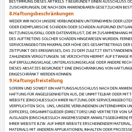
BESTIMMUNG DIESES ARTIKELS 7 BEGRÜNDET EINEN AUSSCHLUSS 
ZUSICHERUNGEN, DIE NACH DEN ANWENDBAREN GESETZLICHEN BE
8.Haftungsbeschränkungen
WEDER WIR NOCH UNSERE VERBUNDENEN UNTERNEHMEN ODER LIZEN
ODER EXEMPLARISCHE SCHÄDEN ODER SCHÄDEN AUFGRUND ENTGANG
NUTZUNGSAUSFALL ODER DATENVERLUST, DIE IM ZUSAMMENHANG MI
DES AUFTRETENS SOLCHER SCHÄDEN HINGEWIESEN WURDEN. FERN
SERVICEANGEBOTEN MAXIMAL DER HÖHE DES GESAMTBETRAGS DER 
ZEITPUNKT DES EREIGNISSES, DAS ZU DEM ZULETZT ENTSTANDENE
ZAHLENDEN VERGÜTUNGEN. SIE VERZICHTEN HIERMIT AUF ETWAIGE 
AUF ERFÜLLUNGSKLAGE, UNTERLASSUNGSKLAGE ODER ANDERE RECHT
DIESES ABSATZES BEGRÜNDET EINE EINSCHRÄNKUNG VON HAFTUNG
EINGESCHRÄNKT WERDEN KÖNNEN.
9.Haftungsfreistellung
SOFERN UND SOWEIT EIN HAFTUNGSAUSSCHLUSS NACH DEN ANWENDB
HAFTUNG FÜR ANGELEGENHEITEN AUS, DIE UNMITTELBAR ODER MITT
WEBSITE (EINSCHLIESSLICH IHRER NUTZUNG DER SERVICEANGEBOTE)
VERPFLICHTEN SICH, UNS, UNSERE VERBUNDENEN UNTERNEHMEN UN
(OFFICERS), ORGANMITGLIEDER (DIRECTORS) UND VERTRETER VON 
AUSLAGEN (EINSCHLIESSLICH ANGEMESSENER ANWALTSGEBÜHREN) FR
IHRER WEBSITE BZW. AUF IHRER WEBSITE ERSCHEINENDEM MATERIAL
MATERIALS MIT ANDEREN APPLIKATIONEN, INHALTEN ODER PROZESSE