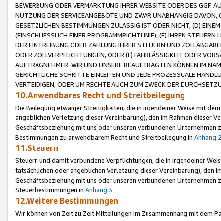
BEWERBUNG ODER VERMARKTUNG IHRER WEBSITE ODER DES GGF. AUF 
NUTZUNG DER SERVICEANGEBOTE UND ZWAR UNABHÄNGIG DAVON, O
GESETZLICHEN BESTIMMUNGEN ZULÄSSIG IST ODER NICHT, (D) EINE
(EINSCHLIESSLICH EINER PROGRAMMRICHTLINIE), (E) IHREN STEUER
DER EINTREIBUNG ODER ZAHLUNG IHRER STEUERN UND ZOLLABGAB
ODER ZOLLVERPFLICHTUNGEN, ODER (F) FAHRLÄSSIGKEIT ODER VORS
AUFTRAGNEHMER. WIR UND UNSERE BEAUFTRAGTEN KÖNNEN IM NAME
GERICHTLICHE SCHRITTE EINLEITEN UND JEDE PROZESSUALE HAND
VERTEIDIGEN, ODER UM RECHTE AUCH ZUM ZWECK DER DURCHSETZU
10.Anwendbares Recht und Streitbeilegung
Die Beilegung etwaiger Streitigkeiten, die in irgendeiner Weise mit de
angeblichen Verletzung dieser Vereinbarung), den im Rahmen dieser Ve
Geschäftsbeziehung mit uns oder unseren verbundenen Unternehmen zu
Bestimmungen zu anwendbarem Recht und Streitbeilegung in
Anhang 
11.Steuern
Steuern und damit verbundene Verpflichtungen, die in irgendeiner Wei
tatsächlichen oder angeblichen Verletzung dieser Vereinbarung), den 
Geschäftsbeziehung mit uns oder unseren verbundenen Unternehmen z
Steuerbestimmungen in
Anhang 3
.
12.Weitere Bestimmungen
Wir können von Zeit zu Zeit Mitteilungen im Zusammenhang mit dem Par