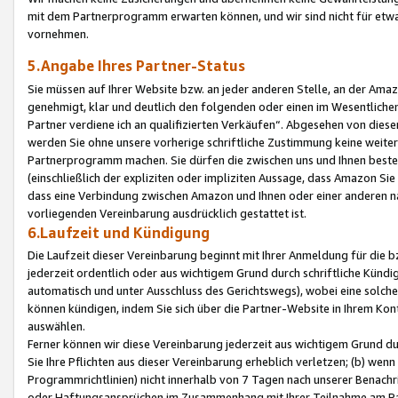
mit dem Partnerprogramm erwarten können, und wir sind nicht für etwa
vornehmen.
5.Angabe Ihres Partner-Status
Sie müssen auf Ihrer Website bzw. an jeder anderen Stelle, an der Am
genehmigt, klar und deutlich den folgenden oder einen im Wesentlichen
Partner verdiene ich an qualifizierten Verkäufen“. Abgesehen von die
werden Sie ohne unsere vorherige schriftliche Zustimmung keine weite
Partnerprogramm machen. Sie dürfen die zwischen uns und Ihnen best
(einschließlich der expliziten oder impliziten Aussage, dass Amazon Si
dass eine Verbindung zwischen Amazon und Ihnen oder einer anderen natü
vorliegenden Vereinbarung ausdrücklich gestattet ist.
6.Laufzeit und Kündigung
Die Laufzeit dieser Vereinbarung beginnt mit Ihrer Anmeldung für die 
jederzeit ordentlich oder aus wichtigem Grund durch schriftliche Kündi
automatisch und unter Ausschluss des Gerichtswegs), wobei eine solch
können kündigen, indem Sie sich über die Partner-Website in Ihrem Ko
auswählen.
Ferner können wir diese Vereinbarung jederzeit aus wichtigem Grund dur
Sie Ihre Pflichten aus dieser Vereinbarung erheblich verletzen; (b) wen
Programmrichtlinien) nicht innerhalb von 7 Tagen nach unserer Benachr
oder Haftungsansprüchen im Zusammenhang mit Ihrer Teilnahme am Pa