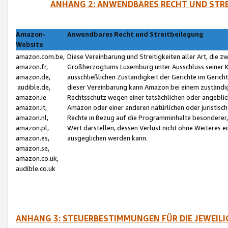
ANHANG 2: ANWENDBARES RECHT UND STRE
Amazon-
Anwendbares Recht und Streitbeilegung
Website
amazon.com.be,
Diese Vereinbarung und Streitigkeiten aller Art, die 
amazon.fr,
Großherzogtums Luxemburg unter Ausschluss seiner Kol
amazon.de,
ausschließlichen Zuständigkeit der Gerichte im Geri
audible.de,
dieser Vereinbarung kann Amazon bei einem zuständig
amazon.ie
Rechtsschutz wegen einer tatsächlichen oder angebli
amazon.it,
Amazon oder einer anderen natürlichen oder juristisc
amazon.nl,
Rechte in Bezug auf die Programminhalte besonderer,
amazon.pl,
Wert darstellen, dessen Verlust nicht ohne Weiteres e
amazon.es,
ausgeglichen werden kann.
amazon.se,
amazon.co.uk,
audible.co.uk
ANHANG 3: STEUERBESTIMMUNGEN FÜR DIE JEWEIL