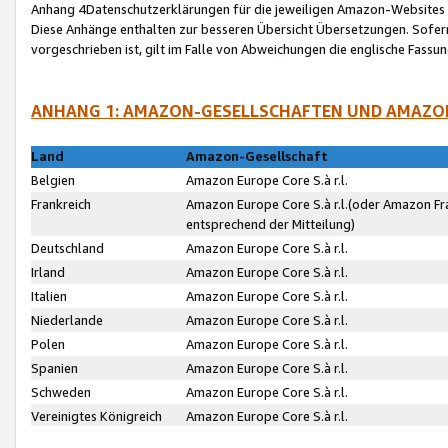
Anhang 4Datenschutzerklärungen für die jeweiligen Amazon-Websites
Diese Anhänge enthalten zur besseren Übersicht Übersetzungen. Sofe
vorgeschrieben ist, gilt im Falle von Abweichungen die englische Fass
ANHANG 1: AMAZON-GESELLSCHAFTEN UND AMAZO
Land
Amazon-Gesellschaft
Belgien
Amazon Europe Core S.à r.l.
Frankreich
Amazon Europe Core S.à r.l.(oder Amazon Fr
entsprechend der Mitteilung)
Deutschland
Amazon Europe Core S.à r.l.
Irland
Amazon Europe Core S.à r.l.
Italien
Amazon Europe Core S.à r.l.
Niederlande
Amazon Europe Core S.à r.l.
Polen
Amazon Europe Core S.à r.l.
Spanien
Amazon Europe Core S.à r.l.
Schweden
Amazon Europe Core S.à r.l.
Vereinigtes Königreich
Amazon Europe Core S.à r.l.