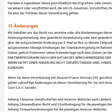
Parteien in irgendeiner Weise (einschließlich des Ergreifens oder Unt
veranlasst oder verpflichtet wird, die mit US-Gesetzen, Vorschriften,
für eine der Parteien dieser Vereinbarung gelten.
13.Änderungen
Wir behalten uns das Recht vor, einzelne oder alle Bestimmungen diese
Änderungsmitteilung, eine geänderte Vereinbarung oder eine geänderte 
über die entsprechende Änderung per E-Mail an Ihre zu diesem Zeitpun
ausgenommen etwaige Erhöhungen der Standardvergütung im Rahmen
Datum, jedoch frühestens sieben Kalendertage nach dem Datum, an de
PARTNERPROGRAMM NACH DEM DATUM DES WIRKSAMWERDENS DER Ä
WENN SIE MIT EINER ÄNDERUNG NICHT EINVERSTANDEN SIND, HABEN S
KÜNDIGEN.
Wenn Sie diese Vereinbarung mit Amazon France Services SAS geschlo
gelten zukünftige Änderungen an dieser Vereinbarung für Sie und Ama
Core S.à r.l. bezieht.
Anhang 1Amazon-Gesellschaften und Amazon-Websites nach Ländern
Anhang 2Anwendbares Recht und Streitbeilegung für die jeweiligen 
Anhang 3Steuerbestimmungen für die jeweiligen Amazon-Websites