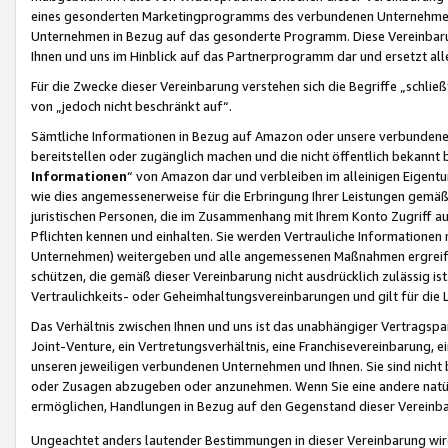
eines gesonderten Marketingprogramms des verbundenen Unternehmens
Unternehmen in Bezug auf das gesonderte Programm. Diese Vereinbarung
Ihnen und uns im Hinblick auf das Partnerprogramm dar und ersetzt al
Für die Zwecke dieser Vereinbarung verstehen sich die Begriffe „schließ
von „jedoch nicht beschränkt auf“.
Sämtliche Informationen in Bezug auf Amazon oder unsere verbunde
bereitstellen oder zugänglich machen und die nicht öffentlich bekannt bz
Informationen
“ von Amazon dar und verbleiben im alleinigen Eigent
wie dies angemessenerweise für die Erbringung Ihrer Leistungen gemäß d
juristischen Personen, die im Zusammenhang mit Ihrem Konto Zugriff au
Pflichten kennen und einhalten. Sie werden Vertrauliche Informationen 
Unternehmen) weitergeben und alle angemessenen Maßnahmen ergreifen
schützen, die gemäß dieser Vereinbarung nicht ausdrücklich zulässig is
Vertraulichkeits- oder Geheimhaltungsvereinbarungen und gilt für die
Das Verhältnis zwischen Ihnen und uns ist das unabhängiger Vertragspa
Joint-Venture, ein Vertretungsverhältnis, eine Franchisevereinbarung, 
unseren jeweiligen verbundenen Unternehmen und Ihnen. Sie sind ni
oder Zusagen abzugeben oder anzunehmen. Wenn Sie eine andere natürli
ermöglichen, Handlungen in Bezug auf den Gegenstand dieser Vereinbar
Ungeachtet anders lautender Bestimmungen in dieser Vereinbarung wird