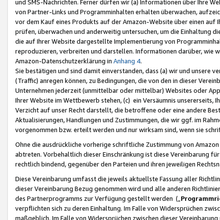
und SMS-Nachrichten. Ferner dürfen wir (a) Informationen über Ihre We
von Partner-Links und Programminhalten erhalten überwachen, aufzei
vor dem Kauf eines Produkts auf der Amazon-Website über einen auf Ih
prüfen, überwachen und anderweitig untersuchen, um die Einhaltung dies
die auf Ihrer Website dargestellte Implementierung von Programminhalt
reproduzieren, verbreiten und darstellen. Informationen darüber, wie w
Amazon-Datenschutzerklärung in
Anhang 4
.
Sie bestätigen und sind damit einverstanden, dass (a) wir und unsere 
(Traffic) anregen können, zu Bedingungen, die von den in dieser Vere
Unternehmen jederzeit (unmittelbar oder mittelbar) Websites oder Appl
Ihrer Website im Wettbewerb stehen, (c) ein Versäumnis unsererseits, I
Verzicht auf unser Recht darstellt, die betroffene oder eine andere B
Aktualisierungen, Handlungen und Zustimmungen, die wir ggf. im Rahme
vorgenommen bzw. erteilt werden und nur wirksam sind, wenn sie schri
Ohne die ausdrückliche vorherige schriftliche Zustimmung von Amazon
abtreten. Vorbehaltlich dieser Einschränkung ist diese Vereinbarung f
rechtlich bindend, gegenüber den Parteien und ihren jeweiligen Rech
Diese Vereinbarung umfasst die jeweils aktuellste Fassung aller Richtli
dieser Vereinbarung Bezug genommen wird und alle anderen Richtlinie
des Partnerprogramms zur Verfügung gestellt werden („
Programmric
verpflichten sich zu deren Einhaltung. Im Falle von Widersprüchen zwi
maßgeblich. Im Falle von Widersprüchen zwischen dieser Vereinbarun