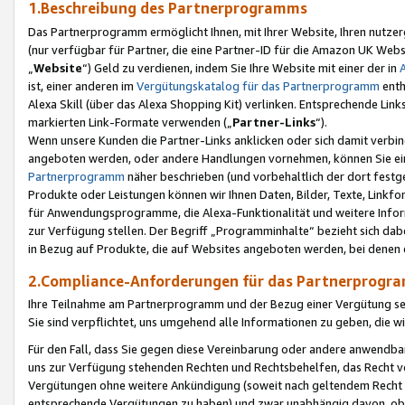
1.Beschreibung des Partnerprogramms
Das Partnerprogramm ermöglicht Ihnen, mit Ihrer Website, Ihren nutzer
(nur verfügbar für Partner, die eine Partner-ID für die Amazon UK We
„
Website
“) Geld zu verdienen, indem Sie Ihre Website mit einer der in
ist, einer anderen im
Vergütungskatalog für das Partnerprogramm
enth
Alexa Skill (über das Alexa Shopping Kit) verlinken. Entsprechende Lin
markierten Link-Formate verwenden („
Partner-Links
“).
Wenn unsere Kunden die Partner-Links anklicken oder sich damit verbi
angeboten werden, oder andere Handlungen vornehmen, können Sie eine
Partnerprogramm
näher beschrieben (und vorbehaltlich der dort festg
Produkte oder Leistungen können wir Ihnen Daten, Bilder, Texte, Linkfo
für Anwendungsprogramme, die Alexa-Funktionalität und weitere Inf
zur Verfügung stellen. Der Begriff „Programminhalte“ bezieht sich dabe
in Bezug auf Produkte, die auf Websites angeboten werden, bei denen 
2.Compliance-Anforderungen für das Partnerprog
Ihre Teilnahme am Partnerprogramm und der Bezug einer Vergütung setz
Sie sind verpflichtet, uns umgehend alle Informationen zu geben, die w
Für den Fall, dass Sie gegen diese Vereinbarung oder andere anwendba
uns zur Verfügung stehenden Rechten und Rechtsbehelfen, das Recht vo
Vergütungen ohne weitere Ankündigung (soweit nach geltendem Recht z
entsprechende Vergütungen zu haben) und zwar unabhängig davon, ob 