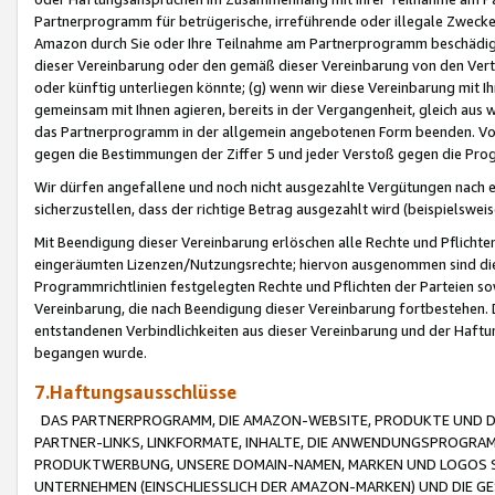
Partnerprogramm für betrügerische, irreführende oder illegale Zwecke
Amazon durch Sie oder Ihre Teilnahme am Partnerprogramm beschädig
dieser Vereinbarung oder den gemäß dieser Vereinbarung von den Vertr
oder künftig unterliegen könnte; (g) wenn wir diese Vereinbarung mit I
gemeinsam mit Ihnen agieren, bereits in der Vergangenheit, gleich aus
das Partnerprogramm in der allgemein angebotenen Form beenden. Vors
gegen die Bestimmungen der Ziffer 5 und jeder Verstoß gegen die Prog
Wir dürfen angefallene und noch nicht ausgezahlte Vergütungen nach 
sicherzustellen, dass der richtige Betrag ausgezahlt wird (beispielsw
Mit Beendigung dieser Vereinbarung erlöschen alle Rechte und Pflichte
eingeräumten Lizenzen/Nutzungsrechte; hiervon ausgenommen sind die in 
Programmrichtlinien festgelegten Rechte und Pflichten der Parteien sow
Vereinbarung, die nach Beendigung dieser Vereinbarung fortbestehen. D
entstandenen Verbindlichkeiten aus dieser Vereinbarung und der Haft
begangen wurde.
7.Haftungsausschlüsse
DAS PARTNERPROGRAMM, DIE AMAZON-WEBSITE, PRODUKTE UND DI
PARTNER-LINKS, LINKFORMATE, INHALTE, DIE ANWENDUNGSPROGR
PRODUKTWERBUNG, UNSERE DOMAIN-NAMEN, MARKEN UND LOGOS S
UNTERNEHMEN (EINSCHLIESSLICH DER AMAZON-MARKEN) UND DIE GE