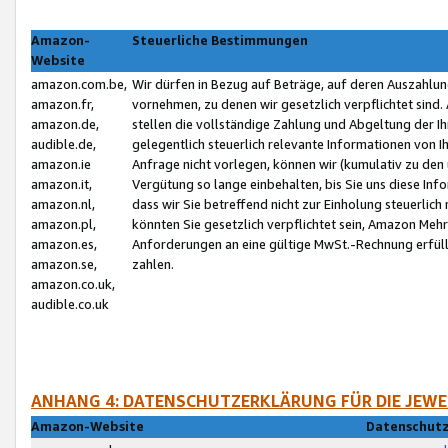
Amazon-
Steuerliche Bestimmungen
Website
amazon.com.be,
Wir dürfen in Bezug auf Beträge, auf deren Auszahlun
amazon.fr,
vornehmen, zu denen wir gesetzlich verpflichtet sind
amazon.de,
stellen die vollständige Zahlung und Abgeltung der 
audible.de,
gelegentlich steuerlich relevante Informationen von I
amazon.ie
Anfrage nicht vorlegen, können wir (kumulativ zu de
amazon.it,
Vergütung so lange einbehalten, bis Sie uns diese Inf
amazon.nl,
dass wir Sie betreffend nicht zur Einholung steuerlich 
amazon.pl,
könnten Sie gesetzlich verpflichtet sein, Amazon Meh
amazon.es,
Anforderungen an eine gültige MwSt.-Rechnung erfüllt
amazon.se,
zahlen.
amazon.co.uk,
audible.co.uk
ANHANG 4: DATENSCHUTZERKLÄRUNG FÜR DIE JEWE
Amazon-Website
Datenschutz