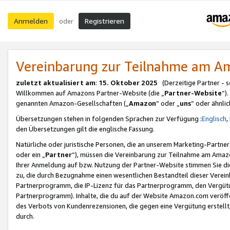
Anmelden
Registrieren
oder
Vereinbarung zur Teilnahme am 
zuletzt aktualisiert am
:
15. Oktober 2025
(Derzeitige Partner - 
Willkommen auf Amazons Partner-Website (die „
Partner-Website
“)
genannten Amazon-Gesellschaften („
Amazon
“ oder „
uns
“ oder ähnli
Übersetzungen stehen in folgenden Sprachen zur Verfügung :
Englisch
,
den Übersetzungen gilt die englische Fassung.
Natürliche oder juristische Personen, die an unserem Marketing-Partn
oder ein „
Partner
“), müssen die Vereinbarung zur Teilnahme am Ama
Ihrer Anmeldung auf bzw. Nutzung der Partner-Website stimmen Sie die
zu, die durch Bezugnahme einen wesentlichen Bestandteil dieser Verei
Partnerprogramm, die IP-Lizenz für das Partnerprogramm, den Vergütu
Partnerprogramm). Inhalte, die du auf der Website Amazon.com veröffe
des Verbots von Kundenrezensionen, die gegen eine Vergütung erstellt, 
durch.