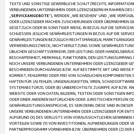
TEXTE UND SONSTIGE GEWERBLICHE SCHUTZRECHTE, INFORMATIONE
VERBUNDENEN UNTERNEHMEN ODER LIZENZGEBERN IM RAHMEN DES
„
SERVICEANGEBOTE
“), WERDEN „WIE BESEHEN“ UND „WIE VERFÜ
ODER LIZENZGEBER MACHEN ZUSICHERUNGEN ODER ÜBERNEHMEN GEW
GESETZLICH ODER IN SONSTIGER WEISE, IN BEZUG AUF DIE SERVI
SCHLIESSEN JEGLICHE GEWÄHRLEISTUNGEN IN BEZUG AUF DIE SERVI
GEWÄHRLEISTUNGEN BEZÜGLICH RECHTSMÄNGELN, MARKTGÄNGIGKEIT
VERWENDUNGSZWECK, NICHTVERLETZUNG SOWIE GEWÄHRLEISTUNGEN 
ÜBLICHEN GESCHÄFTSVERKEHR, DER LEISTUNG ODER HANDELSBRÄUCH
BESCHAFFENHEIT, MERKMALE, FUNKTIONEN, DEN LEISTUNGSUMFANG 
NOCH UNSERE VERBUNDENEN UNTERNEHMEN ODER LIZENZGEBER GEWÄ
BESCHRIEBEN DURCHGÄNGIG BZW. AUF BESTIMMTE ART UND WEISE
KORREKT, FEHLERFREI ODER FREI VON SCHÄDLICHEN KOMPONENTEN
HAFTEN FÜR: (A) FEHLER, UNGENAUIGKEITEN, VIREN, SCHADSOFTW
SYSTEMABSTÜRZE; ODER (B) UNBERECHTIGTE ZUGRIFFE AUF BZW. 
WEBSITE ODER VON DATEN, BILDERN, TEXTEN ODER SONSTIGEN INF
ODER EINER ANDEREN NATÜRLICHEN ODER JURISTISCHEN PERSON OD
GEWÄHRLEISTUNGSANSPRÜCHE, ES SEIN DENN, DIESE SIND IN DIES
UNSERE VERBUNDENEN UNTERNEHMEN ODER LIZENZGEBER FÜR EN
AUFGRUND (X) DES VERLUSTS VON VORAUSSICHTLICHEN GEWINNEN
VORTEILEN SOWIE (Y) VON INVESTITIONEN, AUFWENDUNGEN ODER VE
PARTNERPROGRAMM VORNEHMEN BZW. ÜBERNEHMEN ODER (Z) DER 