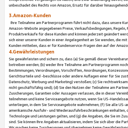
unbeschadet des Rechts von Amazon, Ersatz für darüber hinausgehen
3.Amazon-Kunden
Ihre Teilnahme am Partnerprogramm führt nicht dazu, dass unsere Kun
Amazon-Website angegebenen Preise, Verkaufsbedingungen, Regeln, Ri
Produktverkäufe für diese Kunden und können jederzeit geändert werde
sich einer unserer Kunden in einer Angelegenheit an Sie wenden, die 
Kunden mitteilen, dass er für Kundenservice-Fragen den auf der Ama
4.Gewährleistungen
Sie gewährleisten und sichern zu, dass (a) Sie gemäß dieser Vereinba
betreiben werden; (b) weder Ihre Teilnahme am Partnerprogramm noch d
Bestimmungen, Verordnungen, Vorschriften, Anordnungen, Konzessionen,
Gerichtsurteile und -beschlüsse oder andere Auflagen einer für Sie zu
Datenschutz, Werbung und Marketing) verstoßen; (c) Sie rechtswirksam 
nicht geschäftsfähig sind); (d) Sie den Nutzen der Teilnahme am Partne
Zusicherungen, Garantien oder Aussagen verlassen, die in dieser Verein
teilnehmen und keine Serviceangebote nutzen, wenn Sie US-Handelssa
unterliegen, in dem Sie Serviceangebote wahrnehmen; (f) Sie alle US
amerikanische Ausfuhr- und Wiederausfuhrbeschränkungen einhalten, 
Technologie und Leistungen gelten, und (g) die Angaben, die Sie im 
sind. Sie können Ihre Angaben aktualisieren, indem Sie sich über die 
Wir machen keine Zusicherungen und übernehmen keine Gewährleistun