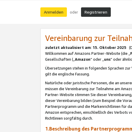
Anmelden
Registrieren
oder
Vereinbarung zur Teil
zuletzt aktualisiert am
:
15. Oktober 2025
(De
Willkommen auf Amazons Partner-Website (die „
Gesellschaften („
Amazon
“ oder „
uns
“ oder ähnl
Übersetzungen stehen in folgenden Sprachen zur 
gilt die englische Fassung.
Natürliche oder juristische Personen, die an uns
müssen die Vereinbarung zur Teilnahme am Amaz
Partner-Website stimmen Sie dieser Vereinbarung,
dieser Vereinbarung bilden (zum Beispiel die Vo
Partnerprogramm und die Markenrichtlinien für da
Amazon entsprechen, einschließlich des Verbots vo
Richtlinien sorgfältig durch.
1.Beschreibung des Partnerprogra