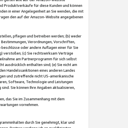
und Produktverkäufe für diese Kunden und können
nden in einer Angelegenheit an Sie wenden, die mit
e-Fragen den auf der Amazon-Website angegebenen
stellen, pflegen und betreiben werden; (b) weder
e Bestimmungen, Verordnungen, Vorschriften,
-beschlüsse oder andere Auflagen einer für Sie
 verstoßen; (c) Sie rechtswirksam Verträge
r Teilnahme am Partnerprogramm für sich selbst
t ausdrücklich enthalten sind; (e) Sie nicht am
den Handelssanktionen eines anderen Landes
gen und zutreffende nicht US-amerikanische
ren, Software, Technologie und Leistungen
sind. Sie können Ihre Angaben aktualisieren,
men, das Sie im Zusammenhang mit dem
 Erwartungen vornehmen.
ogramminhalten durch Sie genehmigt, klar und
zon-Partner verdiene ich an qualifizierten