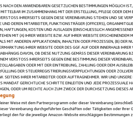
 NACH DEN ANWENDBAREN GESETZLICHEN BESTIMMUNGEN MÖGLICH IST, S
MITTELBAR IM ZUSAMMENHANG MIT DER ERSTELLUNG, PFLEGE ODER DEM BE
ERSTOSS IHRERSEITS GEGEN DIESE VEREINBARUNG STEHEN UND SIE VERP
UND DEREN MITARBEITER, FUNKTIONSTRÄGER (OFFICERS), ORGANMITGLI
N, HAFTUNGEN, KOSTEN UND AUSLAGEN (EINSCHLIESSLICH ANGEMESSENE
HEN MIT (A) IHRER WEBSITE BZW. AUF IHRER WEBSITE ERSCHEINENDEM M
LS MIT ANDEREN APPLIKATIONEN, INHALTEN ODER PROZESSEN, (B) DER 
RMARKTUNG IHRER WEBSITE ODER DES GGF. AUF ODER INNERHALB IHRER W
ABHÄNGIG DAVON, OB DIESE NUTZUNG GEMÄSS DIESER VEREINBARUNG B
EINEM VERSTOSS IHRERSEITS GEGEN EINE BESTIMMUNG DIESER VEREINBARU
D ZOLLABGABEN ODER MIT DER EINTREIBUNG, ZAHLUNG ODER DEM AUSBLEI
FÜLLUNG DER STEUERREGISTRIERUNGSVERPFLICHTUNGEN ODER ZOLLVERPF
W. SEITENS IHRER MITARBEITER ODER AUFTRAGNEHMER. WIR UND UNSERE
ES MANDAT GERICHTLICHE SCHRITTE EINLEITEN UND JEDE PROZESSUALE 
GEN, ODER UM RECHTE AUCH ZUM ZWECK DER DURCHSETZUNG DIESES AR
ilegung
endeiner Weise mit dem Partnerprogramm oder dieser Vereinbarung (einschließl
ieser Vereinbarung durchgeführten Geschäften oder Tätigkeiten oder Ihrer 
iegt den für die jeweilige Amazon-Website einschlägigen Bestimmungen z