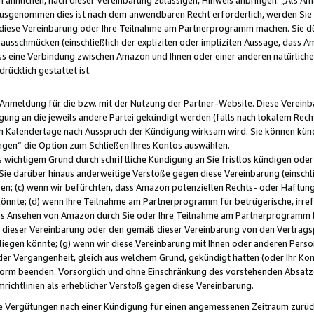
usgenommen dies ist nach dem anwendbaren Recht erforderlich, werden Sie 
f diese Vereinbarung oder Ihre Teilnahme am Partnerprogramm machen. Sie d
usschmücken (einschließlich der expliziten oder impliziten Aussage, dass A
 eine Verbindung zwischen Amazon und Ihnen oder einer anderen natürlichen 
rücklich gestattet ist.
r Anmeldung für die bzw. mit der Nutzung der Partner-Website. Diese Vereinb
gung an die jeweils andere Partei gekündigt werden (falls nach lokalem Rech
n Kalendertage nach Ausspruch der Kündigung wirksam wird. Sie können kündi
ngen“ die Option zum Schließen Ihres Kontos auswählen.
 wichtigem Grund durch schriftliche Kündigung an Sie fristlos kündigen oder I
 Sie darüber hinaus anderweitige Verstöße gegen diese Vereinbarung (einschli
ben; (c) wenn wir befürchten, dass Amazon potenziellen Rechts- oder Haftu
nnte; (d) wenn Ihre Teilnahme am Partnerprogramm für betrügerische, irref
das Ansehen von Amazon durch Sie oder Ihre Teilnahme am Partnerprogramm b
ieser Vereinbarung oder den gemäß dieser Vereinbarung von den Vertragspa
liegen könnte; (g) wenn wir diese Vereinbarung mit Ihnen oder anderen Perso
 der Vergangenheit, gleich aus welchem Grund, gekündigt hatten (oder Ihr Ko
rm beenden. Vorsorglich und ohne Einschränkung des vorstehenden Absatzes
richtlinien als erheblicher Verstoß gegen diese Vereinbarung.
e Vergütungen nach einer Kündigung für einen angemessenen Zeitraum zurückb