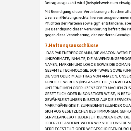
Betrag ausgezahlt wird (beispielsweise um etwai
Mit Beendigung dieser Vereinbarung erlöschen alle
Lizenzen/Nutzungsrechte; hiervon ausgenommen sind
Pflichten der Parteien sowie ggf. entstandene, ab
Die Beendigung dieser Vereinbarung befreit die P
gegen diese Vereinbarung, der vor deren Beendi
7.Haftungsausschlüsse
DAS PARTNERPROGRAMM, DIE AMAZON-WEBSITE,
LINKFORMATE, INHALTE, DIE ANWENDUNGSPRO
NAMEN, MARKEN UND LOGOS SOWIE DIE DOMAIN
GESAMTE TECHNOLOGIE, SOFTWARE SOWIE FUNKT
DIE VON ODER IM AUFTRAG VON AMAZON, UNS
GENUTZT WERDEN (INSGESAMT DIE „
SERVICEA
UNTERNEHMEN ODER LIZENZGEBER MACHEN ZUSI
GESETZLICH ODER IN SONSTIGER WEISE, IN BE
GEWÄHRLEISTUNGEN IN BEZUG AUF DIE SERVICE
MARKTGÄNGIGKEIT, ZUFRIEDENSTELLENDER QUA
SICH AUS GESETZLICHEN BESTIMMUNGEN, GEPFL
SERVICEANGEBOT JEDERZEIT BEENDEN BZW. DIE
JEDERZEIT ÄNDERN. WEDER WIR NOCH UNSERE 
BEREITGESTELLT ODER WIE BESCHRIEBEN DURC