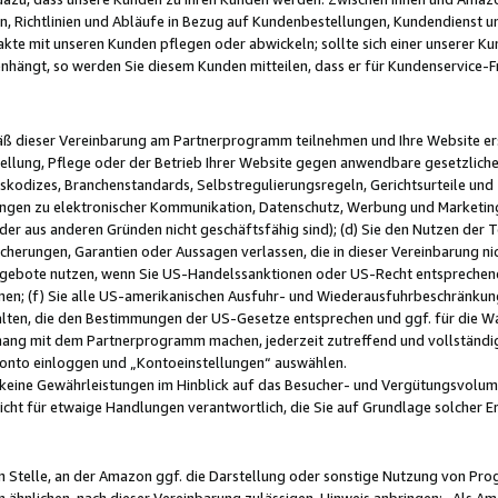
, Richtlinien und Abläufe in Bezug auf Kundenbestellungen, Kundendienst 
kte mit unseren Kunden pflegen oder abwickeln; sollte sich einer unserer Ku
nhängt, so werden Sie diesem Kunden mitteilen, dass er für Kundenservic
emäß dieser Vereinbarung am Partnerprogramm teilnehmen und Ihre Website er
ellung, Pflege oder der Betrieb Ihrer Website gegen anwendbare gesetzlich
skodizes, Branchenstandards, Selbstregulierungsregeln, Gerichtsurteile und 
ngen zu elektronischer Kommunikation, Datenschutz, Werbung und Marketing)
 oder aus anderen Gründen nicht geschäftsfähig sind); (d) Sie den Nutzen de
cherungen, Garantien oder Aussagen verlassen, die in dieser Vereinbarung nich
gebote nutzen, wenn Sie US-Handelssanktionen oder US-Recht entsprechen
men; (f) Sie alle US-amerikanischen Ausfuhr- und Wiederausfuhrbeschränkun
ten, die den Bestimmungen der US-Gesetze entsprechen und ggf. für die Wa
hang mit dem Partnerprogramm machen, jederzeit zutreffend und vollständig 
 Konto einloggen und „Kontoeinstellungen“ auswählen.
keine Gewährleistungen im Hinblick auf das Besucher- und Vergütungsvolu
icht für etwaige Handlungen verantwortlich, die Sie auf Grundlage solcher
en Stelle, an der Amazon ggf. die Darstellung oder sonstige Nutzung von Pr
 ähnlichen, nach dieser Vereinbarung zulässigen, Hinweis anbringen: „Als Ama