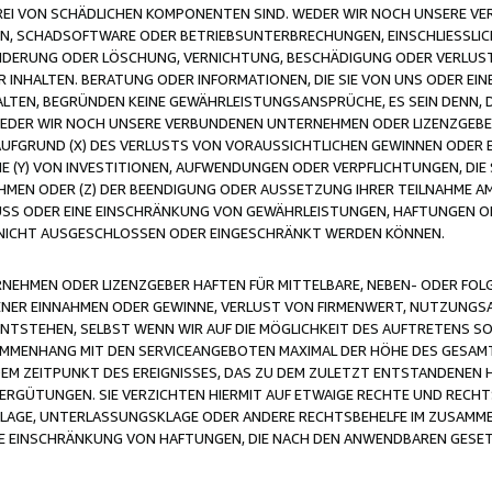
FREI VON SCHÄDLICHEN KOMPONENTEN SIND. WEDER WIR NOCH UNSERE 
VIREN, SCHADSOFTWARE ODER BETRIEBSUNTERBRECHUNGEN, EINSCHLIESSL
ÄNDERUNG ODER LÖSCHUNG, VERNICHTUNG, BESCHÄDIGUNG ODER VERLUST 
INHALTEN. BERATUNG ODER INFORMATIONEN, DIE SIE VON UNS ODER EIN
LTEN, BEGRÜNDEN KEINE GEWÄHRLEISTUNGSANSPRÜCHE, ES SEIN DENN, DI
WEDER WIR NOCH UNSERE VERBUNDENEN UNTERNEHMEN ODER LIZENZGEBE
FGRUND (X) DES VERLUSTS VON VORAUSSICHTLICHEN GEWINNEN ODER 
 (Y) VON INVESTITIONEN, AUFWENDUNGEN ODER VERPFLICHTUNGEN, DIE 
EN ODER (Z) DER BEENDIGUNG ODER AUSSETZUNG IHRER TEILNAHME A
LUSS ODER EINE EINSCHRÄNKUNG VON GEWÄHRLEISTUNGEN, HAFTUNGEN O
NICHT AUSGESCHLOSSEN ODER EINGESCHRÄNKT WERDEN KÖNNEN.
EHMEN ODER LIZENZGEBER HAFTEN FÜR MITTELBARE, NEBEN- ODER FOL
R EINNAHMEN ODER GEWINNE, VERLUST VON FIRMENWERT, NUTZUNGSAU
TSTEHEN, SELBST WENN WIR AUF DIE MÖGLICHKEIT DES AUFTRETENS S
MENHANG MIT DEN SERVICEANGEBOTEN MAXIMAL DER HÖHE DES GESAMT
M ZEITPUNKT DES EREIGNISSES, DAS ZU DEM ZULETZT ENTSTANDENEN 
ERGÜTUNGEN. SIE VERZICHTEN HIERMIT AUF ETWAIGE RECHTE UND RECHT
KLAGE, UNTERLASSUNGSKLAGE ODER ANDERE RECHTSBEHELFE IM ZUSAMME
NE EINSCHRÄNKUNG VON HAFTUNGEN, DIE NACH DEN ANWENDBAREN GESE