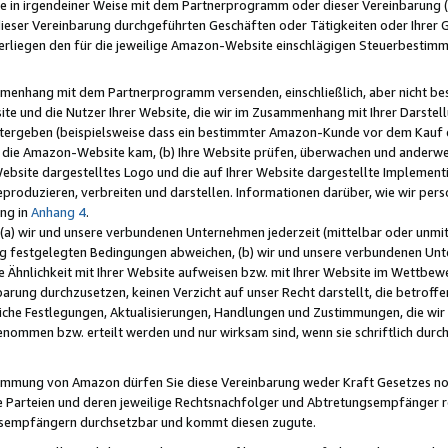
e in irgendeiner Weise mit dem Partnerprogramm oder dieser Vereinbarung (ei
ieser Vereinbarung durchgeführten Geschäften oder Tätigkeiten oder Ihrer 
liegen den für die jeweilige Amazon-Website einschlägigen Steuerbestim
mmenhang mit dem Partnerprogramm versenden, einschließlich, aber nicht be
site und die Nutzer Ihrer Website, die wir im Zusammenhang mit Ihrer Darst
itergeben (beispielsweise dass ein bestimmter Amazon-Kunde vor dem Kauf
uf die Amazon-Website kam, (b) Ihre Website prüfen, überwachen und anderwei
r Website dargestelltes Logo und die auf Ihrer Website dargestellte Impleme
reproduzieren, verbreiten und darstellen. Informationen darüber, wie wir per
ng in
Anhang 4
.
 (a) wir und unsere verbundenen Unternehmen jederzeit (mittelbar oder unmit
ng festgelegten Bedingungen abweichen, (b) wir und unsere verbundenen Unte
 Ähnlichkeit mit Ihrer Website aufweisen bzw. mit Ihrer Website im Wettbewer
barung durchzusetzen, keinen Verzicht auf unser Recht darstellt, die betrof
liche Festlegungen, Aktualisierungen, Handlungen und Zustimmungen, die wi
enommen bzw. erteilt werden und nur wirksam sind, wenn sie schriftlich dur
stimmung von Amazon dürfen Sie diese Vereinbarung weder Kraft Gesetzes no
die Parteien und deren jeweilige Rechtsnachfolger und Abtretungsempfänger 
ngsempfängern durchsetzbar und kommt diesen zugute.