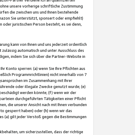
ohne unsere vorherige schriftliche Zustimmung
ürfen die zwischen uns und Ihnen bestehende
mazon Sie unterstützt, sponsert oder empfiehlt)
oder juristischen Person besteht, es sei denn,
arung kann von Ihnen und uns jederzeit ordentlich
t zulässig automatisch und unter Ausschluss des
gen, indem Sie sich über die Partner-Website in
hr Konto sperren: (a) wenn Sie Ihre Pflichten aus
eßlich Programmrichtlinien) nicht innerhalb von 7
ngsansprüchen im Zusammenhang mit Ihrer
ührende oder illegale Zwecke genutzt wurde; (e)
eschädigt werden könnte; (f) wenn wir der
rteien durchgeführten Tätigkeiten einer Pflicht
nen, die unserer Ansicht nach mit Ihnen verbunden
nto gesperrt haben) oder (h) wenn wir das
 (a) gilt jeder Verstoß gegen die Bestimmungen
ehalten, um sicherzustellen, dass der richtige