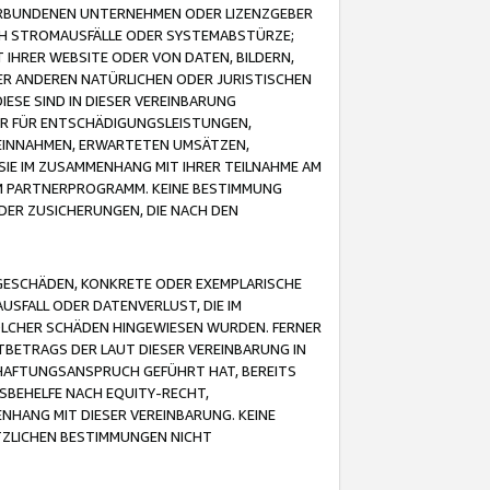
VERBUNDENEN UNTERNEHMEN ODER LIZENZGEBER
ICH STROMAUSFÄLLE ODER SYSTEMABSTÜRZE;
IHRER WEBSITE ODER VON DATEN, BILDERN,
ER ANDEREN NATÜRLICHEN ODER JURISTISCHEN
ESE SIND IN DIESER VEREINBARUNG
R FÜR ENTSCHÄDIGUNGSLEISTUNGEN,
EINNAHMEN, ERWARTETEN UMSÄTZEN,
SIE IM ZUSAMMENHANG MIT IHRER TEILNAHME AM
M PARTNERPROGRAMM. KEINE BESTIMMUNG
DER ZUSICHERUNGEN, DIE NACH DEN
GESCHÄDEN, KONKRETE ODER EXEMPLARISCHE
SFALL ODER DATENVERLUST, DIE IM
OLCHER SCHÄDEN HINGEWIESEN WURDEN. FERNER
BETRAGS DER LAUT DIESER VEREINBARUNG IN
HAFTUNGSANSPRUCH GEFÜHRT HAT, BEREITS
SBEHELFE NACH EQUITY-RECHT,
NHANG MIT DIESER VEREINBARUNG. KEINE
TZLICHEN BESTIMMUNGEN NICHT