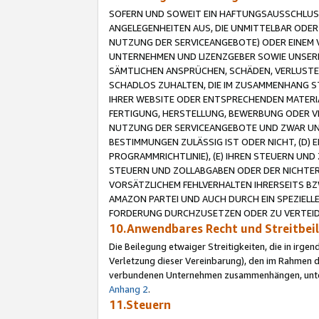
SOFERN UND SOWEIT EIN HAFTUNGSAUSSCHLUSS
ANGELEGENHEITEN AUS, DIE UNMITTELBAR ODER 
NUTZUNG DER SERVICEANGEBOTE) ODER EINEM V
UNTERNEHMEN UND LIZENZGEBER SOWIE UNSERE 
SÄMTLICHEN ANSPRÜCHEN, SCHÄDEN, VERLUSTE
SCHADLOS ZUHALTEN, DIE IM ZUSAMMENHANG STE
IHRER WEBSITE ODER ENTSPRECHENDEN MATERIA
FERTIGUNG, HERSTELLUNG, BEWERBUNG ODER VE
NUTZUNG DER SERVICEANGEBOTE UND ZWAR UN
BESTIMMUNGEN ZULÄSSIG IST ODER NICHT, (D) 
PROGRAMMRICHTLINIE), (E) IHREN STEUERN UN
STEUERN UND ZOLLABGABEN ODER DER NICHTER
VORSÄTZLICHEM FEHLVERHALTEN IHRERSEITS BZ
AMAZON PARTEI UND AUCH DURCH EIN SPEZIELL
FORDERUNG DURCHZUSETZEN ODER ZU VERTEIDI
10.Anwendbares Recht und Streitbe
Die Beilegung etwaiger Streitigkeiten, die in irg
Verletzung dieser Vereinbarung), den im Rahmen d
verbundenen Unternehmen zusammenhängen, unterl
Anhang 2
.
11.Steuern