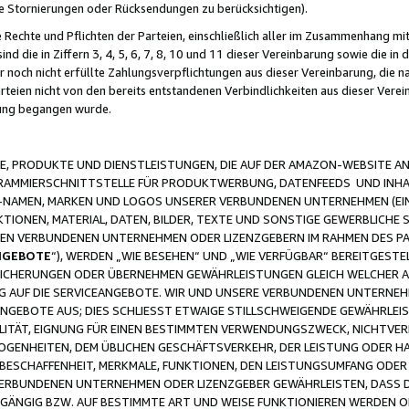
ge Stornierungen oder Rücksendungen zu berücksichtigen).
 Rechte und Pflichten der Parteien, einschließlich aller im Zusammenhang m
 die in Ziffern 3, 4, 5, 6, 7, 8, 10 und 11 dieser Vereinbarung sowie die in
er noch nicht erfüllte Zahlungsverpflichtungen aus dieser Vereinbarung, die
arteien nicht von den bereits entstandenen Verbindlichkeiten aus dieser Ver
gung begangen wurde.
 PRODUKTE UND DIENSTLEISTUNGEN, DIE AUF DER AMAZON-WEBSITE AN
GRAMMIERSCHNITTSTELLE FÜR PRODUKTWERBUNG, DATENFEEDS UND INH
-NAMEN, MARKEN UND LOGOS UNSERER VERBUNDENEN UNTERNEHMEN (EIN
IONEN, MATERIAL, DATEN, BILDER, TEXTE UND SONSTIGE GEWERBLICHE 
EREN VERBUNDENEN UNTERNEHMEN ODER LIZENZGEBERN IM RAHMEN DES 
NGEBOTE
“), WERDEN „WIE BESEHEN“ UND „WIE VERFÜGBAR“ BEREITGEST
CHERUNGEN ODER ÜBERNEHMEN GEWÄHRLEISTUNGEN GLEICH WELCHER AR
ZUG AUF DIE SERVICEANGEBOTE. WIR UND UNSERE VERBUNDENEN UNTERNEH
ANGEBOTE AUS; DIES SCHLIESST ETWAIGE STILLSCHWEIGENDE GEWÄHRLE
LITÄT, EIGNUNG FÜR EINEN BESTIMMTEN VERWENDUNGSZWECK, NICHTVER
OGENHEITEN, DEM ÜBLICHEN GESCHÄFTSVERKEHR, DER LEISTUNG ODER H
 BESCHAFFENHEIT, MERKMALE, FUNKTIONEN, DEN LEISTUNGSUMFANG ODER
VERBUNDENEN UNTERNEHMEN ODER LIZENZGEBER GEWÄHRLEISTEN, DASS D
HGÄNGIG BZW. AUF BESTIMMTE ART UND WEISE FUNKTIONIEREN WERDEN 