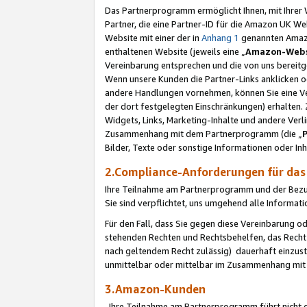
Das Partnerprogramm ermöglicht Ihnen, mit Ihrer W
Partner, die eine Partner-ID für die Amazon UK W
Website mit einer der in
Anhang 1
genannten Amazon
enthaltenen Website (jeweils eine „
Amazon-Webs
Vereinbarung entsprechen und die von uns bereitg
Wenn unsere Kunden die Partner-Links anklicken 
andere Handlungen vornehmen, können Sie eine Ver
der dort festgelegten Einschränkungen) erhalten. 
Widgets, Links, Marketing-Inhalte und andere Ver
Zusammenhang mit dem Partnerprogramm (die „
Bilder, Texte oder sonstige Informationen oder In
2.Compliance-Anforderungen für d
Ihre Teilnahme am Partnerprogramm und der Bezug 
Sie sind verpflichtet, uns umgehend alle Informat
Für den Fall, dass Sie gegen diese Vereinbarung 
stehenden Rechten und Rechtsbehelfen, das Recht
nach geltendem Recht zulässig) dauerhaft einzus
unmittelbar oder mittelbar im Zusammenhang mit
3.Amazon-Kunden
Ihre Teilnahme am Partnerprogramm führt nicht d