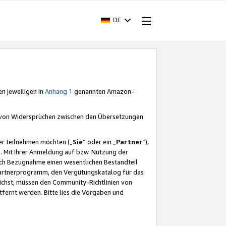
DE
en jeweiligen in
Anhang 1
genannten Amazon-
e von Widersprüchen zwischen den Übersetzungen
er teilnehmen möchten („
Sie
“ oder ein „
Partner
“),
. Mit Ihrer Anmeldung auf bzw. Nutzung der
durch Bezugnahme einen wesentlichen Bestandteil
 Partnerprogramm, den Vergütungskatalog für das
ichst, müssen den Community-Richtlinien von
fernt werden. Bitte lies die Vorgaben und