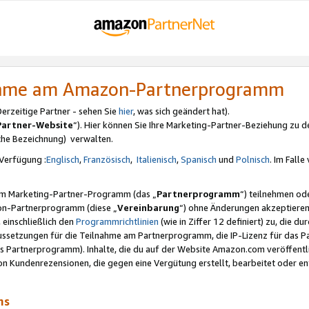
nahme am Amazon-Partnerprogramm
rzeitige Partner - sehen Sie
hier
, was sich geändert hat).
Partner-Website
“). Hier können Sie Ihre Marketing-Partner-Beziehung zu d
iche Bezeichnung) verwalten.
Verfügung :
Englisch
,
Französisch
,
Italienisch
,
Spanisch
und
Polnisch
. Im Fall
erem Marketing-Partner-Programm (das „
Partnerprogramm
“) teilnehmen od
on-Partnerprogramm (diese „
Vereinbarung
“) ohne Änderungen akzeptieren
 einschließlich den
Programmrichtlinien
(wie in Ziffer 12 definiert) zu, die 
raussetzungen für die Teilnahme am Partnerprogramm, die IP-Lizenz für das
s Partnerprogramm). Inhalte, die du auf der Website Amazon.com veröffentl
n Kundenrezensionen, die gegen eine Vergütung erstellt, bearbeitet oder ent
mms