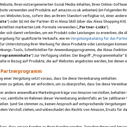
ebsite, Ihren nutzergenerierten Social Media-Inhalten, Ihren Online-Softwar
ebsite verwenden und Produkte auf amazon.co.uk anbieten) (im Folgenden Ihr
-Websites bzw., sofern dies an Ihrem Standort verfügbar ist, einer ander
ite
“) oder (ii) mit der Partner-ID in Alexa Skill (über das Alexa Shopping Ki
estellten markierten Link-Formate verwenden („
Partner-Links
“).
oder sich damit verbinden, um ein Produkt oder Leistungen zu erwerben, di
gütung für qualifizierte Verkäufe, wie im
Vergütungskatalog für das Part
Zur Unterstützung Ihrer Werbung für diese Produkte oder Leistungen können w
linkungs-Tools, Schnittstellen für Anwendungsprogramme, die Alexa-Funktion
Programminhalte
“) zur Verfügung stellen. Der Begriff „Programminhalte“ be
halte in Bezug auf Produkte, die auf Websites angeboten werden, bei denen 
as Partnerprogramm
einer Vergütung setzt voraus, dass Sie diese Vereinbarung einhalten.
ionen zu geben, die wir anfordern, um zu überprüfen, dass Sie diese Vereinba
oder andere anwendbare Marketingverträge von Amazon verstoßen, behalten w
 vor, sämtliche im Rahmen dieser Vereinbarung andernfalls an Sie zahlbare
tellen (und Sie stimmen zu, keinen Anspruch auf entsprechende Vergütungen
 dem Verstoß stehen, und unbeschadet des Rechts von Amazon, Ersatz für 
azu, dass unsere Kunden zu Ihren Kunden werden. Zwischen Ihnen und Amaz