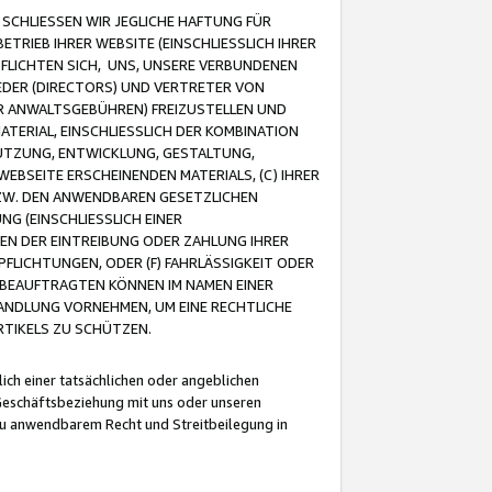
CHLIESSEN WIR JEGLICHE HAFTUNG FÜR
TRIEB IHRER WEBSITE (EINSCHLIESSLICH IHRER
FLICHTEN SICH, UNS, UNSERE VERBUNDENEN
EDER (DIRECTORS) UND VERTRETER VON
R ANWALTSGEBÜHREN) FREIZUSTELLEN UND
ATERIAL, EINSCHLIESSLICH DER KOMBINATION
NUTZUNG, ENTWICKLUNG, GESTALTUNG,
EBSEITE ERSCHEINENDEN MATERIALS, (C) IHRER
ZW. DEN ANWENDBAREN GESETZLICHEN
NG (EINSCHLIESSLICH EINER
BEN DER EINTREIBUNG ODER ZAHLUNG IHRER
LICHTUNGEN, ODER (F) FAHRLÄSSIGKEIT ODER
 BEAUFTRAGTEN KÖNNEN IM NAMEN EINER
HANDLUNG VORNEHMEN, UM EINE RECHTLICHE
TIKELS ZU SCHÜTZEN.
ich einer tatsächlichen oder angeblichen
Geschäftsbeziehung mit uns oder unseren
u anwendbarem Recht und Streitbeilegung in