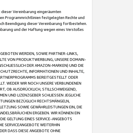
it dieser Vereinbarung eingeräumten
 den Programmrichtlinien festgelegten Rechte und
 nach Beendigung dieser Vereinbarung fortbestehen.
einbarung und der Haftung wegen eines Verstoßes
GEBOTEN WERDEN, SOWIE PARTNER-LINKS,
ALTE VON PRODUKTWERBUNG, UNSERE DOMAIN-
SCHLIESSLICH DER AMAZON-MARKEN) UND DIE
SCHUTZRECHTE, INFORMATIONEN UND INHALTE,
PARTNERPROGRAMMS BEREITGESTELLT ODER
ELLT. WEDER WIR NOCH UNSERE VERBUNDENEN
T, OB AUSDRÜCKLICH, STILLSCHWEIGEND,
MEN UND LIZENZGEBER SCHLIESSEN JEGLICHE
ISTUNGEN BEZÜGLICH RECHTSMÄNGELN,
LETZUNG SOWIE GEWÄHRLEISTUNGEN EIN, DIE
ANDELSBRÄUCHEN ERGEBEN. WIR KÖNNEN EIN
 DIE GELTUNG EINES SERVICE-ANGEBOTS
IE SERVICEANGEBOTE WEITERHIN
ODER DASS DIESE ANGEBOTE OHNE