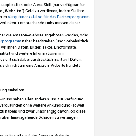
eapplikation oder Alexa Skill (nur verfügbar für
e „
Website
“) Geld zu verdienen, indem Sie Ihre
en im
Vergütungskatalog für das Partnerprogramm
t) verlinken. Entsprechende Links müssen dieser
e über die Amazon-Website angeboten werden, oder
nerprogramm
näher beschrieben (und vorbehaltlich
ir Ihnen Daten, Bilder, Texte, Linkformate,
alität und weitere Informationen im
zieht sich dabei ausdrücklich nicht auf Daten,
es sich nicht um eine Amazon-Website handelt.
rung einhalten.
ir uns neben allen anderen, uns zur Verfügung
n Vergütungen ohne weitere Ankündigung (soweit
 zu haben) und zwar unabhängig davon, ob diese
darüber hinausgehende Schäden zu verlangen.
on gelten alle auf der Amazon-Website