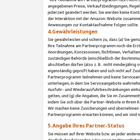
angegebenen Preise, Verkaufsbedingungen, Regeln
jederzeit geändert werden. Sie werden keine Konta
der Interaktion mit der Amazon-Website zusamme
Anweisungen zur Kontaktaufnahme folgen sollte.
4.Gewährleistungen
Sie gewährleisten und sichern zu, dass (a) Sie g
Ihre Teilnahme am Partnerprogramm noch die Erst
Anordnungen, Konzessionen, Richtlinien, Verhalten
zuständigen Behörde (einschließlich der Bestimmu
abschließen dürfen (also z. B. nicht minderjährig
eigenständig geprüft haben und sich nicht auf Zusi
Partnerprogramm teilnehmen und keine Servicean
unterliegen, in dem Sie Serviceangebote wahrneh
Ausfuhr- und Wiederausfuhrbeschränkungen einhal
gelten, und (g) die Angaben, die Sie im Zusammen
indem Sie sich über die Partner-Website in Ihrem
Wir machen keine Zusicherungen und übernehmen 
Partnerprogramm erwarten können, und wir sind n
5.Angabe Ihres Partner-Status
Sie müssen auf Ihrer Website bzw. an jeder ander
deutlich den folgenden oder einen im Wesentlichen