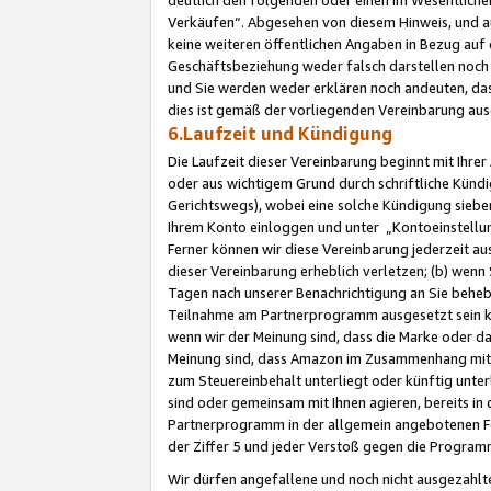
Verkäufen“. Abgesehen von diesem Hinweis, und a
keine weiteren öffentlichen Angaben in Bezug au
Geschäftsbeziehung weder falsch darstellen noch a
und Sie werden weder erklären noch andeuten, dass
dies ist gemäß der vorliegenden Vereinbarung ausd
6.Laufzeit und Kündigung
Die Laufzeit dieser Vereinbarung beginnt mit Ihre
oder aus wichtigem Grund durch schriftliche Kündi
Gerichtswegs), wobei eine solche Kündigung siebe
Ihrem Konto einloggen und unter „Kontoeinstellu
Ferner können wir diese Vereinbarung jederzeit aus
dieser Vereinbarung erheblich verletzen; (b) wenn
Tagen nach unserer Benachrichtigung an Sie behe
Teilnahme am Partnerprogramm ausgesetzt sein kö
wenn wir der Meinung sind, dass die Marke oder 
Meinung sind, dass Amazon im Zusammenhang mit d
zum Steuereinbehalt unterliegt oder künftig unter
sind oder gemeinsam mit Ihnen agieren, bereits in
Partnerprogramm in der allgemein angebotenen Fo
der Ziffer 5 und jeder Verstoß gegen die Programm
Wir dürfen angefallene und noch nicht ausgezahlt