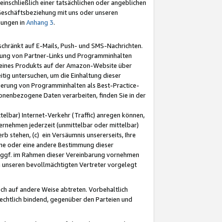
nschließlich einer tatsächlichen oder angeblichen
Geschäftsbeziehung mit uns oder unseren
mungen in
Anhang 3
.
schränkt auf E-Mails, Push- und SMS-Nachrichten.
ellung von Partner-Links und Programminhalten
 eines Produkts auf der Amazon-Website über
tig untersuchen, um die Einhaltung dieser
ntierung von Programminhalten als Best-Practice-
sonenbezogene Daten verarbeiten, finden Sie in der
telbar) Internet-Verkehr (Traffic) anregen können,
rnehmen jederzeit (unmittelbar oder mittelbar)
b stehen, (c) ein Versäumnis unsererseits, Ihre
fene oder eine andere Bestimmung dieser
r ggf. im Rahmen dieser Vereinbarung vornehmen
ch unseren bevollmächtigten Vertreter vorgelegt
ch auf andere Weise abtreten. Vorbehaltlich
rechtlich bindend, gegenüber den Parteien und