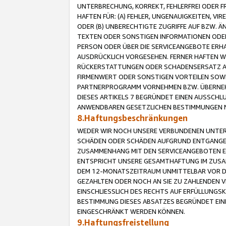
UNTERBRECHUNG, KORREKT, FEHLERFREI ODER 
HAFTEN FÜR: (A) FEHLER, UNGENAUIGKEITEN, 
ODER (B) UNBERECHTIGTE ZUGRIFFE AUF BZW. 
TEXTEN ODER SONSTIGEN INFORMATIONEN ODER 
PERSON ODER ÜBER DIE SERVICEANGEBOTE ERHA
AUSDRÜCKLICH VORGESEHEN. FERNER HAFTEN 
RÜCKERSTATTUNGEN ODER SCHADENSERSATZ AU
FIRMENWERT ODER SONSTIGEN VORTEILEN SOWIE
PARTNERPROGRAMM VORNEHMEN BZW. ÜBERNEHM
DIESES ARTIKELS 7 BEGRÜNDET EINEN AUSSCH
ANWENDBAREN GESETZLICHEN BESTIMMUNGEN 
8.Haftungsbeschränkungen
WEDER WIR NOCH UNSERE VERBUNDENEN UNTERN
SCHÄDEN ODER SCHÄDEN AUFGRUND ENTGANGENE
ZUSAMMENHANG MIT DEN SERVICEANGEBOTEN EN
ENTSPRICHT UNSERE GESAMTHAFTUNG IM ZUSAM
DEM 12-MONATSZEITRAUM UNMITTELBAR VOR DE
GEZAHLTEN ODER NOCH AN SIE ZU ZAHLENDEN V
EINSCHLIESSLICH DES RECHTS AUF ERFÜLLUNGS
BESTIMMUNG DIESES ABSATZES BEGRÜNDET EI
EINGESCHRÄNKT WERDEN KÖNNEN.
9.Haftungsfreistellung