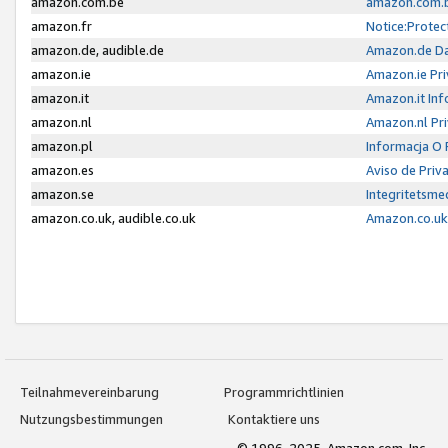
amazon.com.be
amazon.com.b
amazon.fr
Notice:Protec
amazon.de, audible.de
Amazon.de Da
amazon.ie
Amazon.ie Pri
amazon.it
Amazon.it Inf
amazon.nl
Amazon.nl Pri
amazon.pl
Informacja O
amazon.es
Aviso de Priv
amazon.se
Integritetsm
amazon.co.uk, audible.co.uk
Amazon.co.uk 
Teilnahmevereinbarung
Programmrichtlinien
Nutzungsbestimmungen
Kontaktiere uns