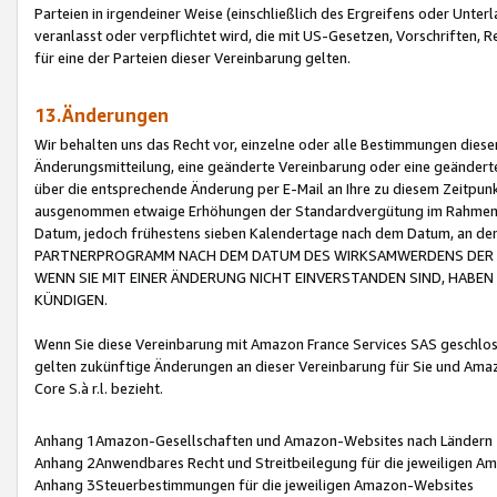
Parteien in irgendeiner Weise (einschließlich des Ergreifens oder Unt
veranlasst oder verpflichtet wird, die mit US-Gesetzen, Vorschriften,
für eine der Parteien dieser Vereinbarung gelten.
13.Änderungen
Wir behalten uns das Recht vor, einzelne oder alle Bestimmungen diese
Änderungsmitteilung, eine geänderte Vereinbarung oder eine geänderte 
über die entsprechende Änderung per E-Mail an Ihre zu diesem Zeitpun
ausgenommen etwaige Erhöhungen der Standardvergütung im Rahmen
Datum, jedoch frühestens sieben Kalendertage nach dem Datum, an de
PARTNERPROGRAMM NACH DEM DATUM DES WIRKSAMWERDENS DER Ä
WENN SIE MIT EINER ÄNDERUNG NICHT EINVERSTANDEN SIND, HABEN S
KÜNDIGEN.
Wenn Sie diese Vereinbarung mit Amazon France Services SAS geschlo
gelten zukünftige Änderungen an dieser Vereinbarung für Sie und Ama
Core S.à r.l. bezieht.
Anhang 1Amazon-Gesellschaften und Amazon-Websites nach Ländern
Anhang 2Anwendbares Recht und Streitbeilegung für die jeweiligen 
Anhang 3Steuerbestimmungen für die jeweiligen Amazon-Websites