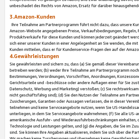
unbeschadet des Rechts von Amazon, Ersatz für darüber hinausgehen
3.Amazon-Kunden
Ihre Teilnahme am Partnerprogramm führt nicht dazu, dass unsere Kun
Amazon-Website angegebenen Preise, Verkaufsbedingungen, Regeln, Ri
Produktverkäufe für diese Kunden und können jederzeit geändert werde
sich einer unserer Kunden in einer Angelegenheit an Sie wenden, die 
Kunden mitteilen, dass er für Kundenservice-Fragen den auf der Ama
4.Gewährleistungen
Sie gewährleisten und sichern zu, dass (a) Sie gemäß dieser Vereinba
betreiben werden; (b) weder Ihre Teilnahme am Partnerprogramm noch d
Bestimmungen, Verordnungen, Vorschriften, Anordnungen, Konzessionen,
Gerichtsurteile und -beschlüsse oder andere Auflagen einer für Sie zu
Datenschutz, Werbung und Marketing) verstoßen; (c) Sie rechtswirksam 
nicht geschäftsfähig sind); (d) Sie den Nutzen der Teilnahme am Partne
Zusicherungen, Garantien oder Aussagen verlassen, die in dieser Verein
teilnehmen und keine Serviceangebote nutzen, wenn Sie US-Handelssa
unterliegen, in dem Sie Serviceangebote wahrnehmen; (f) Sie alle US
amerikanische Ausfuhr- und Wiederausfuhrbeschränkungen einhalten, 
Technologie und Leistungen gelten, und (g) die Angaben, die Sie im 
sind. Sie können Ihre Angaben aktualisieren, indem Sie sich über die 
Wir machen keine Zusicherungen und übernehmen keine Gewährleistun