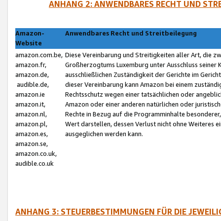
ANHANG 2: ANWENDBARES RECHT UND STRE
Amazon-
Anwendbares Recht und Streitbeilegung
Website
amazon.com.be,
Diese Vereinbarung und Streitigkeiten aller Art, die 
amazon.fr,
Großherzogtums Luxemburg unter Ausschluss seiner Kol
amazon.de,
ausschließlichen Zuständigkeit der Gerichte im Geri
audible.de,
dieser Vereinbarung kann Amazon bei einem zuständig
amazon.ie
Rechtsschutz wegen einer tatsächlichen oder angebli
amazon.it,
Amazon oder einer anderen natürlichen oder juristisc
amazon.nl,
Rechte in Bezug auf die Programminhalte besonderer,
amazon.pl,
Wert darstellen, dessen Verlust nicht ohne Weiteres e
amazon.es,
ausgeglichen werden kann.
amazon.se,
amazon.co.uk,
audible.co.uk
ANHANG 3: STEUERBESTIMMUNGEN FÜR DIE JEWEIL