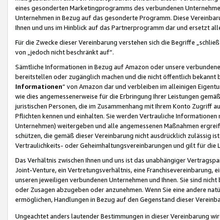
eines gesonderten Marketingprogramms des verbundenen Unternehmens
Unternehmen in Bezug auf das gesonderte Programm. Diese Vereinbarung
Ihnen und uns im Hinblick auf das Partnerprogramm dar und ersetzt al
Für die Zwecke dieser Vereinbarung verstehen sich die Begriffe „schließ
von „jedoch nicht beschränkt auf“.
Sämtliche Informationen in Bezug auf Amazon oder unsere verbunde
bereitstellen oder zugänglich machen und die nicht öffentlich bekannt bz
Informationen
“ von Amazon dar und verbleiben im alleinigen Eigent
wie dies angemessenerweise für die Erbringung Ihrer Leistungen gemäß d
juristischen Personen, die im Zusammenhang mit Ihrem Konto Zugriff au
Pflichten kennen und einhalten. Sie werden Vertrauliche Informationen 
Unternehmen) weitergeben und alle angemessenen Maßnahmen ergreifen
schützen, die gemäß dieser Vereinbarung nicht ausdrücklich zulässig is
Vertraulichkeits- oder Geheimhaltungsvereinbarungen und gilt für die
Das Verhältnis zwischen Ihnen und uns ist das unabhängiger Vertragspa
Joint-Venture, ein Vertretungsverhältnis, eine Franchisevereinbarung, 
unseren jeweiligen verbundenen Unternehmen und Ihnen. Sie sind ni
oder Zusagen abzugeben oder anzunehmen. Wenn Sie eine andere natürli
ermöglichen, Handlungen in Bezug auf den Gegenstand dieser Vereinbar
Ungeachtet anders lautender Bestimmungen in dieser Vereinbarung wird