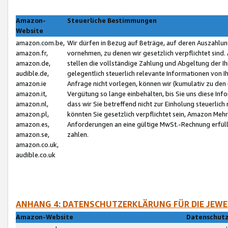
Amazon-
Steuerliche Bestimmungen
Website
amazon.com.be,
Wir dürfen in Bezug auf Beträge, auf deren Auszahlun
amazon.fr,
vornehmen, zu denen wir gesetzlich verpflichtet sind
amazon.de,
stellen die vollständige Zahlung und Abgeltung der 
audible.de,
gelegentlich steuerlich relevante Informationen von I
amazon.ie
Anfrage nicht vorlegen, können wir (kumulativ zu de
amazon.it,
Vergütung so lange einbehalten, bis Sie uns diese Inf
amazon.nl,
dass wir Sie betreffend nicht zur Einholung steuerlich 
amazon.pl,
könnten Sie gesetzlich verpflichtet sein, Amazon Meh
amazon.es,
Anforderungen an eine gültige MwSt.-Rechnung erfüllt
amazon.se,
zahlen.
amazon.co.uk,
audible.co.uk
ANHANG 4: DATENSCHUTZERKLÄRUNG FÜR DIE JEWE
Amazon-Website
Datenschutz