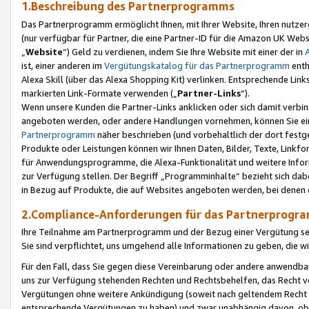
1.Beschreibung des Partnerprogramms
Das Partnerprogramm ermöglicht Ihnen, mit Ihrer Website, Ihren nutzer
(nur verfügbar für Partner, die eine Partner-ID für die Amazon UK We
„
Website
“) Geld zu verdienen, indem Sie Ihre Website mit einer der in
ist, einer anderen im
Vergütungskatalog für das Partnerprogramm
enth
Alexa Skill (über das Alexa Shopping Kit) verlinken. Entsprechende Lin
markierten Link-Formate verwenden („
Partner-Links
“).
Wenn unsere Kunden die Partner-Links anklicken oder sich damit verbi
angeboten werden, oder andere Handlungen vornehmen, können Sie eine
Partnerprogramm
näher beschrieben (und vorbehaltlich der dort festg
Produkte oder Leistungen können wir Ihnen Daten, Bilder, Texte, Linkfo
für Anwendungsprogramme, die Alexa-Funktionalität und weitere Inf
zur Verfügung stellen. Der Begriff „Programminhalte“ bezieht sich dabe
in Bezug auf Produkte, die auf Websites angeboten werden, bei denen 
2.Compliance-Anforderungen für das Partnerprog
Ihre Teilnahme am Partnerprogramm und der Bezug einer Vergütung setz
Sie sind verpflichtet, uns umgehend alle Informationen zu geben, die w
Für den Fall, dass Sie gegen diese Vereinbarung oder andere anwendba
uns zur Verfügung stehenden Rechten und Rechtsbehelfen, das Recht vo
Vergütungen ohne weitere Ankündigung (soweit nach geltendem Recht z
entsprechende Vergütungen zu haben) und zwar unabhängig davon, ob 