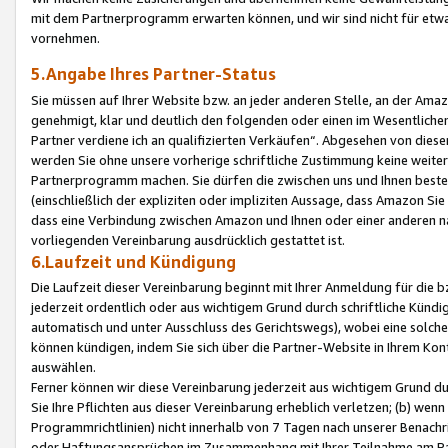
mit dem Partnerprogramm erwarten können, und wir sind nicht für etwa
vornehmen.
5.Angabe Ihres Partner-Status
Sie müssen auf Ihrer Website bzw. an jeder anderen Stelle, an der Am
genehmigt, klar und deutlich den folgenden oder einen im Wesentlichen
Partner verdiene ich an qualifizierten Verkäufen“. Abgesehen von die
werden Sie ohne unsere vorherige schriftliche Zustimmung keine weite
Partnerprogramm machen. Sie dürfen die zwischen uns und Ihnen best
(einschließlich der expliziten oder impliziten Aussage, dass Amazon Si
dass eine Verbindung zwischen Amazon und Ihnen oder einer anderen natü
vorliegenden Vereinbarung ausdrücklich gestattet ist.
6.Laufzeit und Kündigung
Die Laufzeit dieser Vereinbarung beginnt mit Ihrer Anmeldung für die 
jederzeit ordentlich oder aus wichtigem Grund durch schriftliche Kündi
automatisch und unter Ausschluss des Gerichtswegs), wobei eine solch
können kündigen, indem Sie sich über die Partner-Website in Ihrem Ko
auswählen.
Ferner können wir diese Vereinbarung jederzeit aus wichtigem Grund dur
Sie Ihre Pflichten aus dieser Vereinbarung erheblich verletzen; (b) wen
Programmrichtlinien) nicht innerhalb von 7 Tagen nach unserer Benachr
oder Haftungsansprüchen im Zusammenhang mit Ihrer Teilnahme am Pa