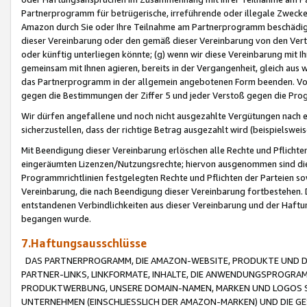
Partnerprogramm für betrügerische, irreführende oder illegale Zwecke
Amazon durch Sie oder Ihre Teilnahme am Partnerprogramm beschädig
dieser Vereinbarung oder den gemäß dieser Vereinbarung von den Vertr
oder künftig unterliegen könnte; (g) wenn wir diese Vereinbarung mit I
gemeinsam mit Ihnen agieren, bereits in der Vergangenheit, gleich aus
das Partnerprogramm in der allgemein angebotenen Form beenden. Vors
gegen die Bestimmungen der Ziffer 5 und jeder Verstoß gegen die Prog
Wir dürfen angefallene und noch nicht ausgezahlte Vergütungen nach 
sicherzustellen, dass der richtige Betrag ausgezahlt wird (beispielsw
Mit Beendigung dieser Vereinbarung erlöschen alle Rechte und Pflichte
eingeräumten Lizenzen/Nutzungsrechte; hiervon ausgenommen sind die in 
Programmrichtlinien festgelegten Rechte und Pflichten der Parteien sow
Vereinbarung, die nach Beendigung dieser Vereinbarung fortbestehen. D
entstandenen Verbindlichkeiten aus dieser Vereinbarung und der Haft
begangen wurde.
7.Haftungsausschlüsse
DAS PARTNERPROGRAMM, DIE AMAZON-WEBSITE, PRODUKTE UND DI
PARTNER-LINKS, LINKFORMATE, INHALTE, DIE ANWENDUNGSPROGR
PRODUKTWERBUNG, UNSERE DOMAIN-NAMEN, MARKEN UND LOGOS S
UNTERNEHMEN (EINSCHLIESSLICH DER AMAZON-MARKEN) UND DIE GE