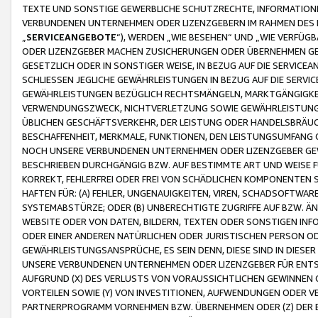
TEXTE UND SONSTIGE GEWERBLICHE SCHUTZRECHTE, INFORMATIONE
VERBUNDENEN UNTERNEHMEN ODER LIZENZGEBERN IM RAHMEN DES
„
SERVICEANGEBOTE
“), WERDEN „WIE BESEHEN“ UND „WIE VERFÜ
ODER LIZENZGEBER MACHEN ZUSICHERUNGEN ODER ÜBERNEHMEN GEW
GESETZLICH ODER IN SONSTIGER WEISE, IN BEZUG AUF DIE SERVI
SCHLIESSEN JEGLICHE GEWÄHRLEISTUNGEN IN BEZUG AUF DIE SERVI
GEWÄHRLEISTUNGEN BEZÜGLICH RECHTSMÄNGELN, MARKTGÄNGIGKEIT
VERWENDUNGSZWECK, NICHTVERLETZUNG SOWIE GEWÄHRLEISTUNGEN 
ÜBLICHEN GESCHÄFTSVERKEHR, DER LEISTUNG ODER HANDELSBRÄUCH
BESCHAFFENHEIT, MERKMALE, FUNKTIONEN, DEN LEISTUNGSUMFANG 
NOCH UNSERE VERBUNDENEN UNTERNEHMEN ODER LIZENZGEBER GEWÄ
BESCHRIEBEN DURCHGÄNGIG BZW. AUF BESTIMMTE ART UND WEISE
KORREKT, FEHLERFREI ODER FREI VON SCHÄDLICHEN KOMPONENTEN
HAFTEN FÜR: (A) FEHLER, UNGENAUIGKEITEN, VIREN, SCHADSOFTW
SYSTEMABSTÜRZE; ODER (B) UNBERECHTIGTE ZUGRIFFE AUF BZW. 
WEBSITE ODER VON DATEN, BILDERN, TEXTEN ODER SONSTIGEN INF
ODER EINER ANDEREN NATÜRLICHEN ODER JURISTISCHEN PERSON OD
GEWÄHRLEISTUNGSANSPRÜCHE, ES SEIN DENN, DIESE SIND IN DIES
UNSERE VERBUNDENEN UNTERNEHMEN ODER LIZENZGEBER FÜR EN
AUFGRUND (X) DES VERLUSTS VON VORAUSSICHTLICHEN GEWINNEN
VORTEILEN SOWIE (Y) VON INVESTITIONEN, AUFWENDUNGEN ODER VE
PARTNERPROGRAMM VORNEHMEN BZW. ÜBERNEHMEN ODER (Z) DER 