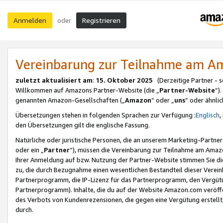
Anmelden
Registrieren
oder
Vereinbarung zur Teilnahme am 
zuletzt aktualisiert am
:
15. Oktober 2025
(Derzeitige Partner - 
Willkommen auf Amazons Partner-Website (die „
Partner-Website
“)
genannten Amazon-Gesellschaften („
Amazon
“ oder „
uns
“ oder ähnli
Übersetzungen stehen in folgenden Sprachen zur Verfügung :
Englisch
,
den Übersetzungen gilt die englische Fassung.
Natürliche oder juristische Personen, die an unserem Marketing-Partn
oder ein „
Partner
“), müssen die Vereinbarung zur Teilnahme am Ama
Ihrer Anmeldung auf bzw. Nutzung der Partner-Website stimmen Sie die
zu, die durch Bezugnahme einen wesentlichen Bestandteil dieser Verei
Partnerprogramm, die IP-Lizenz für das Partnerprogramm, den Vergütu
Partnerprogramm). Inhalte, die du auf der Website Amazon.com veröffe
des Verbots von Kundenrezensionen, die gegen eine Vergütung erstellt, 
durch.