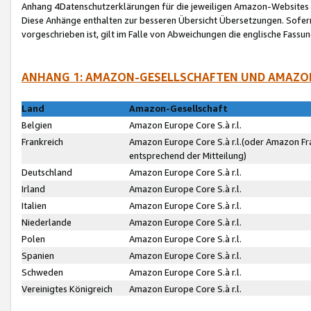
Anhang 4Datenschutzerklärungen für die jeweiligen Amazon-Websites
Diese Anhänge enthalten zur besseren Übersicht Übersetzungen. Sofe
vorgeschrieben ist, gilt im Falle von Abweichungen die englische Fass
ANHANG 1: AMAZON-GESELLSCHAFTEN UND AMAZO
Land
Amazon-Gesellschaft
Belgien
Amazon Europe Core S.à r.l.
Frankreich
Amazon Europe Core S.à r.l.(oder Amazon Fr
entsprechend der Mitteilung)
Deutschland
Amazon Europe Core S.à r.l.
Irland
Amazon Europe Core S.à r.l.
Italien
Amazon Europe Core S.à r.l.
Niederlande
Amazon Europe Core S.à r.l.
Polen
Amazon Europe Core S.à r.l.
Spanien
Amazon Europe Core S.à r.l.
Schweden
Amazon Europe Core S.à r.l.
Vereinigtes Königreich
Amazon Europe Core S.à r.l.