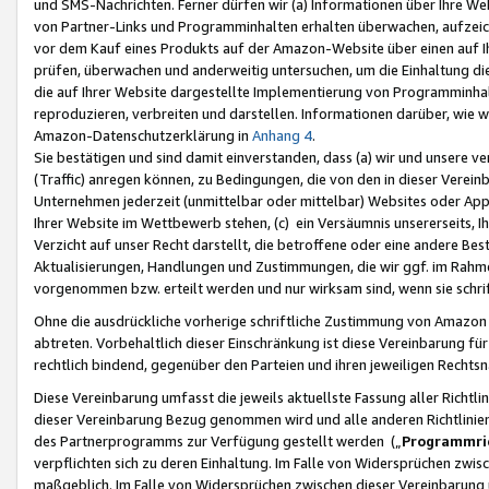
und SMS-Nachrichten. Ferner dürfen wir (a) Informationen über Ihre We
von Partner-Links und Programminhalten erhalten überwachen, aufzei
vor dem Kauf eines Produkts auf der Amazon-Website über einen auf Ih
prüfen, überwachen und anderweitig untersuchen, um die Einhaltung dies
die auf Ihrer Website dargestellte Implementierung von Programminhalt
reproduzieren, verbreiten und darstellen. Informationen darüber, wie w
Amazon-Datenschutzerklärung in
Anhang 4
.
Sie bestätigen und sind damit einverstanden, dass (a) wir und unsere 
(Traffic) anregen können, zu Bedingungen, die von den in dieser Vere
Unternehmen jederzeit (unmittelbar oder mittelbar) Websites oder Appl
Ihrer Website im Wettbewerb stehen, (c) ein Versäumnis unsererseits, I
Verzicht auf unser Recht darstellt, die betroffene oder eine andere B
Aktualisierungen, Handlungen und Zustimmungen, die wir ggf. im Rahme
vorgenommen bzw. erteilt werden und nur wirksam sind, wenn sie schri
Ohne die ausdrückliche vorherige schriftliche Zustimmung von Amazon
abtreten. Vorbehaltlich dieser Einschränkung ist diese Vereinbarung f
rechtlich bindend, gegenüber den Parteien und ihren jeweiligen Rech
Diese Vereinbarung umfasst die jeweils aktuellste Fassung aller Richtli
dieser Vereinbarung Bezug genommen wird und alle anderen Richtlinie
des Partnerprogramms zur Verfügung gestellt werden („
Programmric
verpflichten sich zu deren Einhaltung. Im Falle von Widersprüchen zwi
maßgeblich. Im Falle von Widersprüchen zwischen dieser Vereinbarun