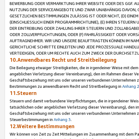
BEWERBUNG ODER VERMARKTUNG IHRER WEBSITE ODER DES GGF. AUF 
NUTZUNG DER SERVICEANGEBOTE UND ZWAR UNABHÄNGIG DAVON, O
GESETZLICHEN BESTIMMUNGEN ZULÄSSIG IST ODER NICHT, (D) EINE
(EINSCHLIESSLICH EINER PROGRAMMRICHTLINIE), (E) IHREN STEUER
DER EINTREIBUNG ODER ZAHLUNG IHRER STEUERN UND ZOLLABGAB
ODER ZOLLVERPFLICHTUNGEN, ODER (F) FAHRLÄSSIGKEIT ODER VORS
AUFTRAGNEHMER. WIR UND UNSERE BEAUFTRAGTEN KÖNNEN IM NAME
GERICHTLICHE SCHRITTE EINLEITEN UND JEDE PROZESSUALE HAND
VERTEIDIGEN, ODER UM RECHTE AUCH ZUM ZWECK DER DURCHSETZU
10.Anwendbares Recht und Streitbeilegung
Die Beilegung etwaiger Streitigkeiten, die in irgendeiner Weise mit de
angeblichen Verletzung dieser Vereinbarung), den im Rahmen dieser Ve
Geschäftsbeziehung mit uns oder unseren verbundenen Unternehmen zu
Bestimmungen zu anwendbarem Recht und Streitbeilegung in
Anhang 
11.Steuern
Steuern und damit verbundene Verpflichtungen, die in irgendeiner Wei
tatsächlichen oder angeblichen Verletzung dieser Vereinbarung), den 
Geschäftsbeziehung mit uns oder unseren verbundenen Unternehmen z
Steuerbestimmungen in
Anhang 3
.
12.Weitere Bestimmungen
Wir können von Zeit zu Zeit Mitteilungen im Zusammenhang mit dem Par