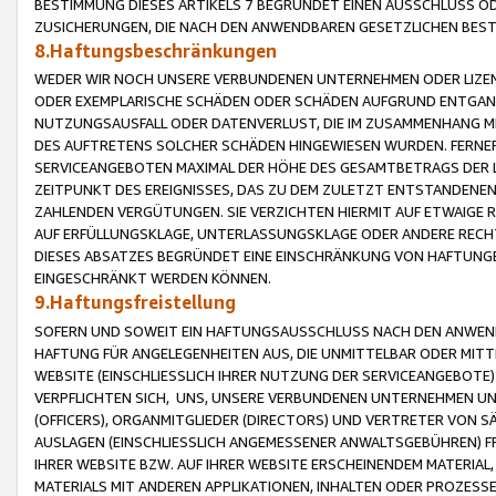
BESTIMMUNG DIESES ARTIKELS 7 BEGRÜNDET EINEN AUSSCHLUSS 
ZUSICHERUNGEN, DIE NACH DEN ANWENDBAREN GESETZLICHEN BE
8.Haftungsbeschränkungen
WEDER WIR NOCH UNSERE VERBUNDENEN UNTERNEHMEN ODER LIZEN
ODER EXEMPLARISCHE SCHÄDEN ODER SCHÄDEN AUFGRUND ENTGANG
NUTZUNGSAUSFALL ODER DATENVERLUST, DIE IM ZUSAMMENHANG MI
DES AUFTRETENS SOLCHER SCHÄDEN HINGEWIESEN WURDEN. FERN
SERVICEANGEBOTEN MAXIMAL DER HÖHE DES GESAMTBETRAGS DER 
ZEITPUNKT DES EREIGNISSES, DAS ZU DEM ZULETZT ENTSTANDENE
ZAHLENDEN VERGÜTUNGEN. SIE VERZICHTEN HIERMIT AUF ETWAIGE 
AUF ERFÜLLUNGSKLAGE, UNTERLASSUNGSKLAGE ODER ANDERE RECHT
DIESES ABSATZES BEGRÜNDET EINE EINSCHRÄNKUNG VON HAFTUNG
EINGESCHRÄNKT WERDEN KÖNNEN.
9.Haftungsfreistellung
SOFERN UND SOWEIT EIN HAFTUNGSAUSSCHLUSS NACH DEN ANWENDB
HAFTUNG FÜR ANGELEGENHEITEN AUS, DIE UNMITTELBAR ODER MITT
WEBSITE (EINSCHLIESSLICH IHRER NUTZUNG DER SERVICEANGEBOTE)
VERPFLICHTEN SICH, UNS, UNSERE VERBUNDENEN UNTERNEHMEN UN
(OFFICERS), ORGANMITGLIEDER (DIRECTORS) UND VERTRETER VON 
AUSLAGEN (EINSCHLIESSLICH ANGEMESSENER ANWALTSGEBÜHREN) FR
IHRER WEBSITE BZW. AUF IHRER WEBSITE ERSCHEINENDEM MATERIAL
MATERIALS MIT ANDEREN APPLIKATIONEN, INHALTEN ODER PROZESSE