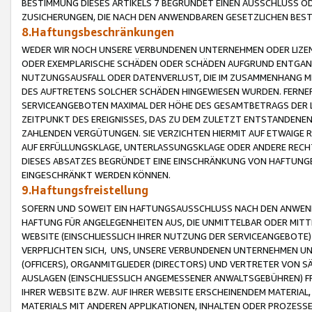
BESTIMMUNG DIESES ARTIKELS 7 BEGRÜNDET EINEN AUSSCHLUSS 
ZUSICHERUNGEN, DIE NACH DEN ANWENDBAREN GESETZLICHEN BE
8.Haftungsbeschränkungen
WEDER WIR NOCH UNSERE VERBUNDENEN UNTERNEHMEN ODER LIZEN
ODER EXEMPLARISCHE SCHÄDEN ODER SCHÄDEN AUFGRUND ENTGANG
NUTZUNGSAUSFALL ODER DATENVERLUST, DIE IM ZUSAMMENHANG MI
DES AUFTRETENS SOLCHER SCHÄDEN HINGEWIESEN WURDEN. FERN
SERVICEANGEBOTEN MAXIMAL DER HÖHE DES GESAMTBETRAGS DER 
ZEITPUNKT DES EREIGNISSES, DAS ZU DEM ZULETZT ENTSTANDENE
ZAHLENDEN VERGÜTUNGEN. SIE VERZICHTEN HIERMIT AUF ETWAIGE 
AUF ERFÜLLUNGSKLAGE, UNTERLASSUNGSKLAGE ODER ANDERE RECHT
DIESES ABSATZES BEGRÜNDET EINE EINSCHRÄNKUNG VON HAFTUNG
EINGESCHRÄNKT WERDEN KÖNNEN.
9.Haftungsfreistellung
SOFERN UND SOWEIT EIN HAFTUNGSAUSSCHLUSS NACH DEN ANWENDB
HAFTUNG FÜR ANGELEGENHEITEN AUS, DIE UNMITTELBAR ODER MITT
WEBSITE (EINSCHLIESSLICH IHRER NUTZUNG DER SERVICEANGEBOTE)
VERPFLICHTEN SICH, UNS, UNSERE VERBUNDENEN UNTERNEHMEN UN
(OFFICERS), ORGANMITGLIEDER (DIRECTORS) UND VERTRETER VON 
AUSLAGEN (EINSCHLIESSLICH ANGEMESSENER ANWALTSGEBÜHREN) FR
IHRER WEBSITE BZW. AUF IHRER WEBSITE ERSCHEINENDEM MATERIAL
MATERIALS MIT ANDEREN APPLIKATIONEN, INHALTEN ODER PROZESSE