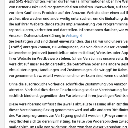
und SMS-Nachrichten. Ferner dürfen wir (a) Informationen über Ihre We
von Partner-Links und Programminhalten erhalten überwachen, aufzei
vor dem Kauf eines Produkts auf der Amazon-Website über einen auf Ih
prüfen, überwachen und anderweitig untersuchen, um die Einhaltung dies
die auf Ihrer Website dargestellte Implementierung von Programminhalt
reproduzieren, verbreiten und darstellen. Informationen darüber, wie w
Amazon-Datenschutzerklärung in
Anhang 4
.
Sie bestätigen und sind damit einverstanden, dass (a) wir und unsere 
(Traffic) anregen können, zu Bedingungen, die von den in dieser Vere
Unternehmen jederzeit (unmittelbar oder mittelbar) Websites oder Appl
Ihrer Website im Wettbewerb stehen, (c) ein Versäumnis unsererseits, I
Verzicht auf unser Recht darstellt, die betroffene oder eine andere B
Aktualisierungen, Handlungen und Zustimmungen, die wir ggf. im Rahme
vorgenommen bzw. erteilt werden und nur wirksam sind, wenn sie schri
Ohne die ausdrückliche vorherige schriftliche Zustimmung von Amazon
abtreten. Vorbehaltlich dieser Einschränkung ist diese Vereinbarung f
rechtlich bindend, gegenüber den Parteien und ihren jeweiligen Rech
Diese Vereinbarung umfasst die jeweils aktuellste Fassung aller Richtli
dieser Vereinbarung Bezug genommen wird und alle anderen Richtlinie
des Partnerprogramms zur Verfügung gestellt werden („
Programmric
verpflichten sich zu deren Einhaltung. Im Falle von Widersprüchen zwi
maßgeblich. Im Falle von Widersprüchen zwischen dieser Vereinbarun