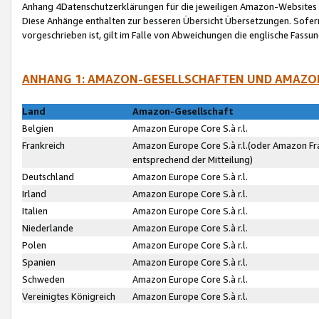
Anhang 4Datenschutzerklärungen für die jeweiligen Amazon-Websites
Diese Anhänge enthalten zur besseren Übersicht Übersetzungen. Sofe
vorgeschrieben ist, gilt im Falle von Abweichungen die englische Fass
ANHANG 1: AMAZON-GESELLSCHAFTEN UND AMAZO
Land
Amazon-Gesellschaft
Belgien
Amazon Europe Core S.à r.l.
Frankreich
Amazon Europe Core S.à r.l.(oder Amazon Fr
entsprechend der Mitteilung)
Deutschland
Amazon Europe Core S.à r.l.
Irland
Amazon Europe Core S.à r.l.
Italien
Amazon Europe Core S.à r.l.
Niederlande
Amazon Europe Core S.à r.l.
Polen
Amazon Europe Core S.à r.l.
Spanien
Amazon Europe Core S.à r.l.
Schweden
Amazon Europe Core S.à r.l.
Vereinigtes Königreich
Amazon Europe Core S.à r.l.