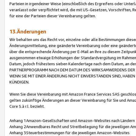
Parteien in irgendeiner Weise (einschließlich des Ergreifens oder Unt
veranlasst oder verpflichtet wird, die mit US-Gesetzen, Vorschriften,
für eine der Parteien dieser Vereinbarung gelten.
13.Änderungen
Wir behalten uns das Recht vor, einzelne oder alle Bestimmungen diese
Änderungsmitteilung, eine geänderte Vereinbarung oder eine geänderte 
über die entsprechende Änderung per E-Mail an Ihre zu diesem Zeitpun
ausgenommen etwaige Erhöhungen der Standardvergütung im Rahmen
Datum, jedoch frühestens sieben Kalendertage nach dem Datum, an de
PARTNERPROGRAMM NACH DEM DATUM DES WIRKSAMWERDENS DER Ä
WENN SIE MIT EINER ÄNDERUNG NICHT EINVERSTANDEN SIND, HABEN S
KÜNDIGEN.
Wenn Sie diese Vereinbarung mit Amazon France Services SAS geschlo
gelten zukünftige Änderungen an dieser Vereinbarung für Sie und Ama
Core S.à r.l. bezieht.
Anhang 1Amazon-Gesellschaften und Amazon-Websites nach Ländern
Anhang 2Anwendbares Recht und Streitbeilegung für die jeweiligen 
Anhang 3Steuerbestimmungen für die jeweiligen Amazon-Websites