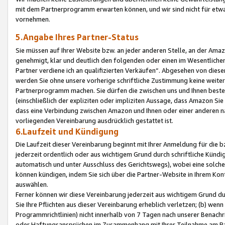
mit dem Partnerprogramm erwarten können, und wir sind nicht für etwa
vornehmen.
5.Angabe Ihres Partner-Status
Sie müssen auf Ihrer Website bzw. an jeder anderen Stelle, an der Am
genehmigt, klar und deutlich den folgenden oder einen im Wesentlichen
Partner verdiene ich an qualifizierten Verkäufen“. Abgesehen von die
werden Sie ohne unsere vorherige schriftliche Zustimmung keine weite
Partnerprogramm machen. Sie dürfen die zwischen uns und Ihnen best
(einschließlich der expliziten oder impliziten Aussage, dass Amazon Si
dass eine Verbindung zwischen Amazon und Ihnen oder einer anderen natü
vorliegenden Vereinbarung ausdrücklich gestattet ist.
6.Laufzeit und Kündigung
Die Laufzeit dieser Vereinbarung beginnt mit Ihrer Anmeldung für die 
jederzeit ordentlich oder aus wichtigem Grund durch schriftliche Kündi
automatisch und unter Ausschluss des Gerichtswegs), wobei eine solch
können kündigen, indem Sie sich über die Partner-Website in Ihrem Ko
auswählen.
Ferner können wir diese Vereinbarung jederzeit aus wichtigem Grund dur
Sie Ihre Pflichten aus dieser Vereinbarung erheblich verletzen; (b) wen
Programmrichtlinien) nicht innerhalb von 7 Tagen nach unserer Benachr
oder Haftungsansprüchen im Zusammenhang mit Ihrer Teilnahme am Pa