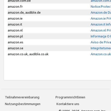
amazon.com.be
amazon.com.b
amazon.fr
Notice:Protec
amazon.de, audible.de
Amazon.de Da
amazon.ie
Amazon.ie Pri
amazon.it
Amazon.it Inf
amazon.nl
Amazon.nl Pri
amazon.pl
Informacja O
amazon.es
Aviso de Priv
amazon.se
Integritetsm
amazon.co.uk, audible.co.uk
Amazon.co.uk 
Teilnahmevereinbarung
Programmrichtlinien
Nutzungsbestimmungen
Kontaktiere uns