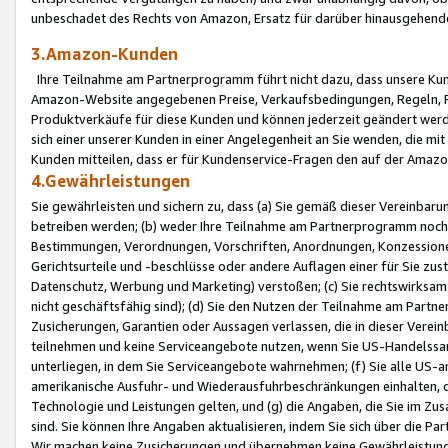
unbeschadet des Rechts von Amazon, Ersatz für darüber hinausgehen
3.Amazon-Kunden
Ihre Teilnahme am Partnerprogramm führt nicht dazu, dass unsere Kun
Amazon-Website angegebenen Preise, Verkaufsbedingungen, Regeln, Ri
Produktverkäufe für diese Kunden und können jederzeit geändert werde
sich einer unserer Kunden in einer Angelegenheit an Sie wenden, die 
Kunden mitteilen, dass er für Kundenservice-Fragen den auf der Ama
4.Gewährleistungen
Sie gewährleisten und sichern zu, dass (a) Sie gemäß dieser Vereinba
betreiben werden; (b) weder Ihre Teilnahme am Partnerprogramm noch d
Bestimmungen, Verordnungen, Vorschriften, Anordnungen, Konzessionen,
Gerichtsurteile und -beschlüsse oder andere Auflagen einer für Sie zu
Datenschutz, Werbung und Marketing) verstoßen; (c) Sie rechtswirksam 
nicht geschäftsfähig sind); (d) Sie den Nutzen der Teilnahme am Partne
Zusicherungen, Garantien oder Aussagen verlassen, die in dieser Verein
teilnehmen und keine Serviceangebote nutzen, wenn Sie US-Handelssa
unterliegen, in dem Sie Serviceangebote wahrnehmen; (f) Sie alle US
amerikanische Ausfuhr- und Wiederausfuhrbeschränkungen einhalten, 
Technologie und Leistungen gelten, und (g) die Angaben, die Sie im 
sind. Sie können Ihre Angaben aktualisieren, indem Sie sich über die 
Wir machen keine Zusicherungen und übernehmen keine Gewährleistun