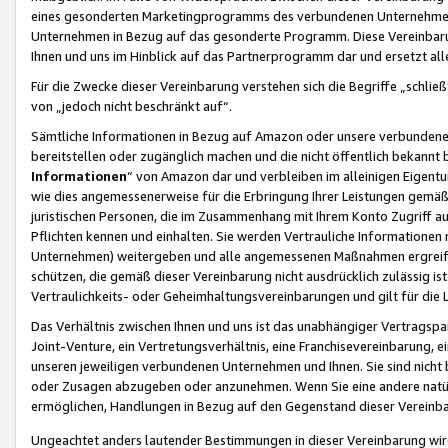
eines gesonderten Marketingprogramms des verbundenen Unternehmens
Unternehmen in Bezug auf das gesonderte Programm. Diese Vereinbarung
Ihnen und uns im Hinblick auf das Partnerprogramm dar und ersetzt al
Für die Zwecke dieser Vereinbarung verstehen sich die Begriffe „schließ
von „jedoch nicht beschränkt auf“.
Sämtliche Informationen in Bezug auf Amazon oder unsere verbunde
bereitstellen oder zugänglich machen und die nicht öffentlich bekannt bz
Informationen
“ von Amazon dar und verbleiben im alleinigen Eigent
wie dies angemessenerweise für die Erbringung Ihrer Leistungen gemäß d
juristischen Personen, die im Zusammenhang mit Ihrem Konto Zugriff au
Pflichten kennen und einhalten. Sie werden Vertrauliche Informationen 
Unternehmen) weitergeben und alle angemessenen Maßnahmen ergreifen
schützen, die gemäß dieser Vereinbarung nicht ausdrücklich zulässig is
Vertraulichkeits- oder Geheimhaltungsvereinbarungen und gilt für die
Das Verhältnis zwischen Ihnen und uns ist das unabhängiger Vertragspa
Joint-Venture, ein Vertretungsverhältnis, eine Franchisevereinbarung, 
unseren jeweiligen verbundenen Unternehmen und Ihnen. Sie sind ni
oder Zusagen abzugeben oder anzunehmen. Wenn Sie eine andere natürli
ermöglichen, Handlungen in Bezug auf den Gegenstand dieser Vereinbar
Ungeachtet anders lautender Bestimmungen in dieser Vereinbarung wird