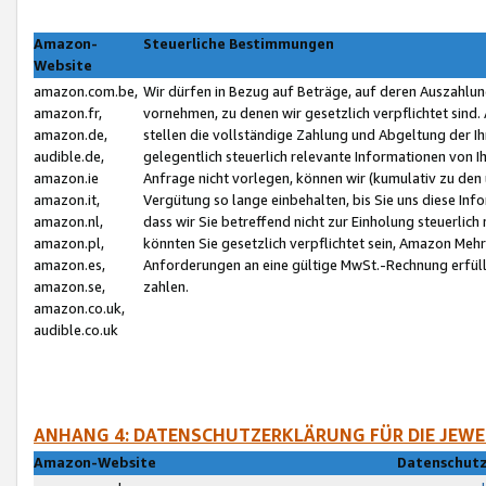
Amazon-
Steuerliche Bestimmungen
Website
amazon.com.be,
Wir dürfen in Bezug auf Beträge, auf deren Auszahlun
amazon.fr,
vornehmen, zu denen wir gesetzlich verpflichtet sind
amazon.de,
stellen die vollständige Zahlung und Abgeltung der 
audible.de,
gelegentlich steuerlich relevante Informationen von I
amazon.ie
Anfrage nicht vorlegen, können wir (kumulativ zu de
amazon.it,
Vergütung so lange einbehalten, bis Sie uns diese Inf
amazon.nl,
dass wir Sie betreffend nicht zur Einholung steuerlich 
amazon.pl,
könnten Sie gesetzlich verpflichtet sein, Amazon Meh
amazon.es,
Anforderungen an eine gültige MwSt.-Rechnung erfüllt
amazon.se,
zahlen.
amazon.co.uk,
audible.co.uk
ANHANG 4: DATENSCHUTZERKLÄRUNG FÜR DIE JEWE
Amazon-Website
Datenschutz