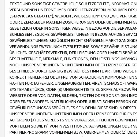
TEXTE UND SONSTIGE GEWERBLICHE SCHUTZRECHTE, INFORMATIONE
VERBUNDENEN UNTERNEHMEN ODER LIZENZGEBERN IM RAHMEN DES
„
SERVICEANGEBOTE
“), WERDEN „WIE BESEHEN“ UND „WIE VERFÜ
ODER LIZENZGEBER MACHEN ZUSICHERUNGEN ODER ÜBERNEHMEN GEW
GESETZLICH ODER IN SONSTIGER WEISE, IN BEZUG AUF DIE SERVI
SCHLIESSEN JEGLICHE GEWÄHRLEISTUNGEN IN BEZUG AUF DIE SERVI
GEWÄHRLEISTUNGEN BEZÜGLICH RECHTSMÄNGELN, MARKTGÄNGIGKEIT
VERWENDUNGSZWECK, NICHTVERLETZUNG SOWIE GEWÄHRLEISTUNGEN 
ÜBLICHEN GESCHÄFTSVERKEHR, DER LEISTUNG ODER HANDELSBRÄUCH
BESCHAFFENHEIT, MERKMALE, FUNKTIONEN, DEN LEISTUNGSUMFANG 
NOCH UNSERE VERBUNDENEN UNTERNEHMEN ODER LIZENZGEBER GEWÄ
BESCHRIEBEN DURCHGÄNGIG BZW. AUF BESTIMMTE ART UND WEISE
KORREKT, FEHLERFREI ODER FREI VON SCHÄDLICHEN KOMPONENTEN
HAFTEN FÜR: (A) FEHLER, UNGENAUIGKEITEN, VIREN, SCHADSOFTW
SYSTEMABSTÜRZE; ODER (B) UNBERECHTIGTE ZUGRIFFE AUF BZW. 
WEBSITE ODER VON DATEN, BILDERN, TEXTEN ODER SONSTIGEN INF
ODER EINER ANDEREN NATÜRLICHEN ODER JURISTISCHEN PERSON OD
GEWÄHRLEISTUNGSANSPRÜCHE, ES SEIN DENN, DIESE SIND IN DIES
UNSERE VERBUNDENEN UNTERNEHMEN ODER LIZENZGEBER FÜR EN
AUFGRUND (X) DES VERLUSTS VON VORAUSSICHTLICHEN GEWINNEN
VORTEILEN SOWIE (Y) VON INVESTITIONEN, AUFWENDUNGEN ODER VE
PARTNERPROGRAMM VORNEHMEN BZW. ÜBERNEHMEN ODER (Z) DER 