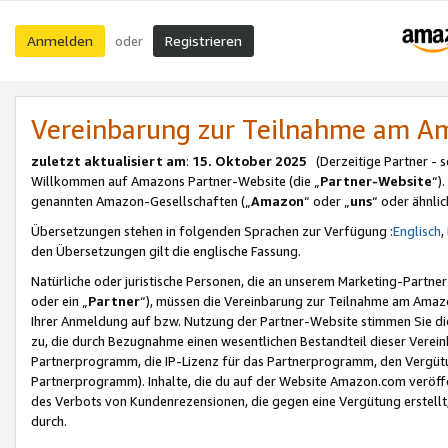
Anmelden
Registrieren
oder
Vereinbarung zur Teilnahme am 
zuletzt aktualisiert am
:
15. Oktober 2025
(Derzeitige Partner - 
Willkommen auf Amazons Partner-Website (die „
Partner-Website
“)
genannten Amazon-Gesellschaften („
Amazon
“ oder „
uns
“ oder ähnli
Übersetzungen stehen in folgenden Sprachen zur Verfügung :
Englisch
,
den Übersetzungen gilt die englische Fassung.
Natürliche oder juristische Personen, die an unserem Marketing-Partn
oder ein „
Partner
“), müssen die Vereinbarung zur Teilnahme am Ama
Ihrer Anmeldung auf bzw. Nutzung der Partner-Website stimmen Sie die
zu, die durch Bezugnahme einen wesentlichen Bestandteil dieser Verei
Partnerprogramm, die IP-Lizenz für das Partnerprogramm, den Vergütu
Partnerprogramm). Inhalte, die du auf der Website Amazon.com veröffe
des Verbots von Kundenrezensionen, die gegen eine Vergütung erstellt, 
durch.