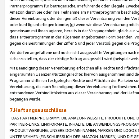
Partnerprogramm für betrügerische, irreführende oder illegale Zwecke
Amazon durch Sie oder Ihre Teilnahme am Partnerprogramm beschädig
dieser Vereinbarung oder den gemäß dieser Vereinbarung von den Vertr
oder künftig unterliegen könnte; (g) wenn wir diese Vereinbarung mit I
gemeinsam mit Ihnen agieren, bereits in der Vergangenheit, gleich aus
das Partnerprogramm in der allgemein angebotenen Form beenden. Vors
gegen die Bestimmungen der Ziffer 5 und jeder Verstoß gegen die Prog
Wir dürfen angefallene und noch nicht ausgezahlte Vergütungen nach 
sicherzustellen, dass der richtige Betrag ausgezahlt wird (beispielsw
Mit Beendigung dieser Vereinbarung erlöschen alle Rechte und Pflichte
eingeräumten Lizenzen/Nutzungsrechte; hiervon ausgenommen sind die in 
Programmrichtlinien festgelegten Rechte und Pflichten der Parteien sow
Vereinbarung, die nach Beendigung dieser Vereinbarung fortbestehen. D
entstandenen Verbindlichkeiten aus dieser Vereinbarung und der Haft
begangen wurde.
7.Haftungsausschlüsse
DAS PARTNERPROGRAMM, DIE AMAZON-WEBSITE, PRODUKTE UND DI
PARTNER-LINKS, LINKFORMATE, INHALTE, DIE ANWENDUNGSPROGR
PRODUKTWERBUNG, UNSERE DOMAIN-NAMEN, MARKEN UND LOGOS S
UNTERNEHMEN (EINSCHLIESSLICH DER AMAZON-MARKEN) UND DIE GE