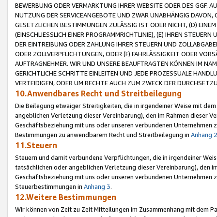
BEWERBUNG ODER VERMARKTUNG IHRER WEBSITE ODER DES GGF. AUF 
NUTZUNG DER SERVICEANGEBOTE UND ZWAR UNABHÄNGIG DAVON, O
GESETZLICHEN BESTIMMUNGEN ZULÄSSIG IST ODER NICHT, (D) EINE
(EINSCHLIESSLICH EINER PROGRAMMRICHTLINIE), (E) IHREN STEUER
DER EINTREIBUNG ODER ZAHLUNG IHRER STEUERN UND ZOLLABGAB
ODER ZOLLVERPFLICHTUNGEN, ODER (F) FAHRLÄSSIGKEIT ODER VORS
AUFTRAGNEHMER. WIR UND UNSERE BEAUFTRAGTEN KÖNNEN IM NAME
GERICHTLICHE SCHRITTE EINLEITEN UND JEDE PROZESSUALE HAND
VERTEIDIGEN, ODER UM RECHTE AUCH ZUM ZWECK DER DURCHSETZU
10.Anwendbares Recht und Streitbeilegung
Die Beilegung etwaiger Streitigkeiten, die in irgendeiner Weise mit de
angeblichen Verletzung dieser Vereinbarung), den im Rahmen dieser Ve
Geschäftsbeziehung mit uns oder unseren verbundenen Unternehmen zu
Bestimmungen zu anwendbarem Recht und Streitbeilegung in
Anhang 
11.Steuern
Steuern und damit verbundene Verpflichtungen, die in irgendeiner Wei
tatsächlichen oder angeblichen Verletzung dieser Vereinbarung), den 
Geschäftsbeziehung mit uns oder unseren verbundenen Unternehmen z
Steuerbestimmungen in
Anhang 3
.
12.Weitere Bestimmungen
Wir können von Zeit zu Zeit Mitteilungen im Zusammenhang mit dem Par