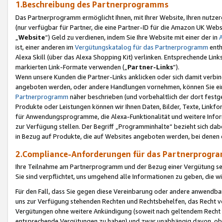
1.Beschreibung des Partnerprogramms
Das Partnerprogramm ermöglicht Ihnen, mit Ihrer Website, Ihren nutzer
(nur verfügbar für Partner, die eine Partner-ID für die Amazon UK We
„
Website
“) Geld zu verdienen, indem Sie Ihre Website mit einer der in
ist, einer anderen im
Vergütungskatalog für das Partnerprogramm
enth
Alexa Skill (über das Alexa Shopping Kit) verlinken. Entsprechende Lin
markierten Link-Formate verwenden („
Partner-Links
“).
Wenn unsere Kunden die Partner-Links anklicken oder sich damit verbi
angeboten werden, oder andere Handlungen vornehmen, können Sie eine
Partnerprogramm
näher beschrieben (und vorbehaltlich der dort festg
Produkte oder Leistungen können wir Ihnen Daten, Bilder, Texte, Linkfo
für Anwendungsprogramme, die Alexa-Funktionalität und weitere Inf
zur Verfügung stellen. Der Begriff „Programminhalte“ bezieht sich dabe
in Bezug auf Produkte, die auf Websites angeboten werden, bei denen 
2.Compliance-Anforderungen für das Partnerprog
Ihre Teilnahme am Partnerprogramm und der Bezug einer Vergütung setz
Sie sind verpflichtet, uns umgehend alle Informationen zu geben, die w
Für den Fall, dass Sie gegen diese Vereinbarung oder andere anwendba
uns zur Verfügung stehenden Rechten und Rechtsbehelfen, das Recht vo
Vergütungen ohne weitere Ankündigung (soweit nach geltendem Recht z
entsprechende Vergütungen zu haben) und zwar unabhängig davon, ob 