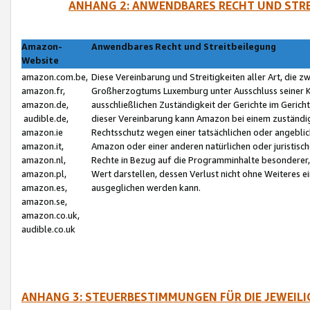
ANHANG 2: ANWENDBARES RECHT UND STRE
Amazon-
Anwendbares Recht und Streitbeilegung
Website
amazon.com.be,
Diese Vereinbarung und Streitigkeiten aller Art, die 
amazon.fr,
Großherzogtums Luxemburg unter Ausschluss seiner Kol
amazon.de,
ausschließlichen Zuständigkeit der Gerichte im Geri
audible.de,
dieser Vereinbarung kann Amazon bei einem zuständig
amazon.ie
Rechtsschutz wegen einer tatsächlichen oder angebli
amazon.it,
Amazon oder einer anderen natürlichen oder juristisc
amazon.nl,
Rechte in Bezug auf die Programminhalte besonderer,
amazon.pl,
Wert darstellen, dessen Verlust nicht ohne Weiteres e
amazon.es,
ausgeglichen werden kann.
amazon.se,
amazon.co.uk,
audible.co.uk
ANHANG 3: STEUERBESTIMMUNGEN FÜR DIE JEWEIL